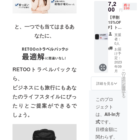
7,2
量産効
いま
残り
率が向
00
す。 ※
200
円
上した
デザイ
【早割
場合、
ン・仕
15%OF
正規販
様は変
と、一つでも当てはまるあ
F】トラ
売価格
更にな
ベル
が販売
る可能
支援
なたに、
バック
予定価
性もご
者：
パック
格より
ざいま
0人
１個 ・
下がる
す。ご
お届
一般販
可能性
了承く
け予
売予定
もござ
定：
ださ
価格：
2023
いま
い。 ※
年09
8,480円
す。 ※
ご注文
RETOOトラベルパックな
こ
月
（税
デザイ
の
状況、
リ
込） ※
ら、
ン・仕
タ
使用部
ー
皆様の
様は変
ン
材の供
詳細を見る
を
ビジネスにも旅行にもあな
ご支援
更にな
選
給状
択
により
る可能
す
況、製
る
たのライフスタイルにぴっ
量産効
性もご
造工程
このプロ
率が向
ざいま
上の都
たりとご提案ができるで
ジェクト
上した
す。ご
合等に
場合、
了承く
より出
は、
All-In方
しょう。
正規販
ださ
荷時期
式
です。
売価格
い。 ※
が遅れ
が販売
ご注文
る場合
目標金額に
予定価
状況、
があり
関わらず、
格より
使用部
ます。