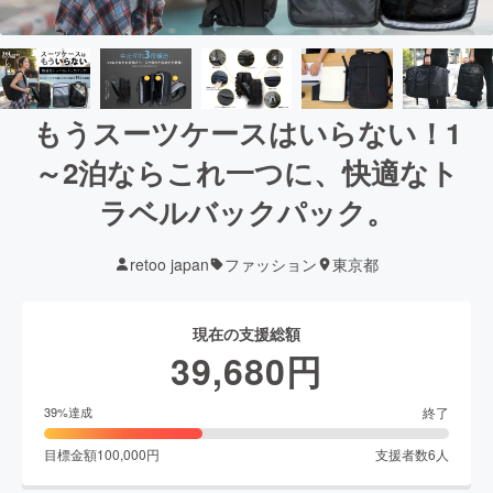
もうスーツケースはいらない！1
～2泊ならこれ一つに、快適なト
ラベルバックパック。
retoo japan
ファッション
東京都
現在の支援総額
39,680
円
終了
39
%達成
目標金額
100,000
円
支援者数
6
人