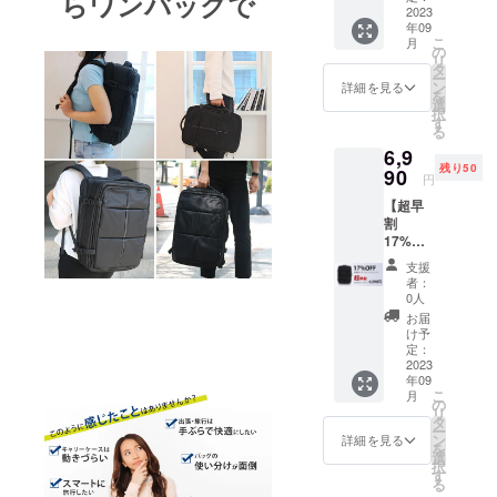
らワンバッグで
ます。
ラベル
2023
少しでも多
年09
バック
こ
月
パック
くの方にご
の
リ
１個 ・
タ
支援をいた
ー
一般販
ン
詳細を見る
を
だけました
売予定
選
択
価格：
す
ら幸いでご
る
8,480円
ざいます
6,9
（税
残り50
込）
90
円
→6,280
【超早
円（税
割
込） ※
17%OF
皆様の
F】トラ
ご支援
支援
ベル
により
者：
バック
量産効
0人
パック
率が向
お届
１個 ・
上した
け予
一般販
場合、
定：
売予定
2023
正規販
年09
価格：
売価格
こ
月
8,480円
が販売
の
リ
（税
予定価
タ
ー
込） ※
格より
ン
詳細を見る
を
皆様の
下がる
選
択
ご支援
可能性
す
る
により
もござ