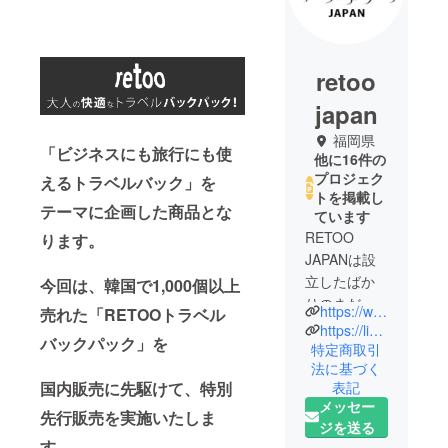
retoo
japan
福岡県
「ビジネスにも旅行にも使
他に16件の
プロジェク
えるトラベルバック」を
トを掲載し
テーマに企画した商品とな
ています
RETOO
ります。
JAPANは設
立したばか
今回は、韓国で1,000個以上
りのまだま
https://www.instagram.com/retoo_japan/
売れた「RETOOトラベル
だ歴史の浅
https://lin.ee/cg8N0tF
バックパック」を
い会社で、
特定商取引
法に基づく
Travel &
国内販売に先駆けて、特別
表記
luggageの本
メッセー
質を考える
先行販売を実施いたしま
ジを送る
キャリアと
す。