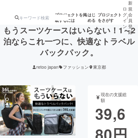
新
ロ
規
グ
会
プロジェクトを掲
はじ
プロジェクト
/
載するには
める
をさがす
イ
員
ン
登
もうスーツケースはいらない！1～2
録
泊ならこれ一つに、快適なトラベル
バックパック。
人気のプロ
注目のリ
注目の新着プロ
募集終了が近いプ
もうすぐ公開
ジェクト
ターン
ジェクト
ロジェクト
されます
retoo japan
ファッション
東京都
アート・写真
音楽
現在の支援総
テクノロジー・ガジェット
ゲーム・サ
額
39,6
映像・映画
書籍・雑誌
80
円
ビジネス・起業
チャレンジ