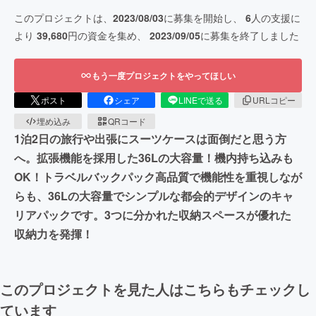
このプロジェクトは、
2023/08/03
に募集を開始し、
6
人の支援に
より
39,680
円の資金を集め、
2023/09/05
に募集を終了しました
もう一度プロジェクトをやってほしい
ポスト
シェア
LINEで送る
URLコピー
埋め込み
QRコード
1泊2日の旅行や出張にスーツケースは面倒だと思う方
へ。拡張機能を採用した36Lの大容量！機内持ち込みも
OK！トラベルバックパック高品質で機能性を重視しなが
らも、36Lの大容量でシンプルな都会的デザインのキャ
リアパックです。3つに分かれた収納スペースが優れた
収納力を発揮！
このプロジェクトを見た人はこちらもチェックし
ています