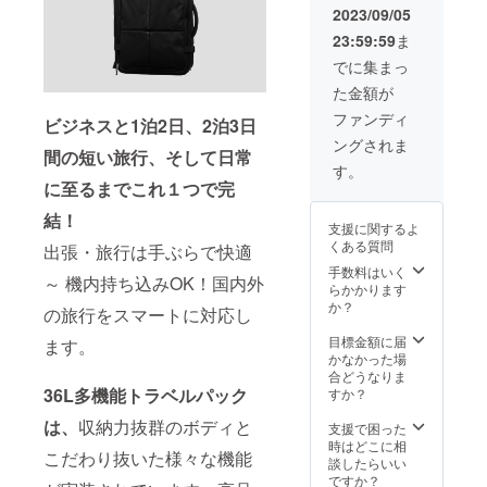
下がる
材の供
2023/09/05
可能性
給状
23:59:59
ま
もござ
況、製
いま
造工程
でに集まっ
す。 ※
上の都
た金額が
デザイ
合等に
ン・仕
より出
ファンディ
ビジネスと1泊2日、2泊3日
様は変
荷時期
ングされま
更にな
が遅れ
間の短い旅行、そして日常
る可能
る場合
す。
性もご
があり
に至るまでこれ１つで完
ざいま
ます。
す。ご
結！
支援に関するよ
了承く
くある質問
出張・旅行は手ぶらで快適
ださ
い。 ※
手数料はいく
～ 機内持ち込みOK！国内外
ご注文
らかかります
状況、
か？
の旅行をスマートに対応し
使用部
材の供
目標金額に届
ます。
給状
かなかった場
況、製
合どうなりま
造工程
36L多機能トラベルパック
すか？
上の都
は、
収納力抜群のボディと
合等に
支援で困った
より出
時はどこに相
こだわり抜いた様々な機能
荷時期
談したらいい
が遅れ
ですか？