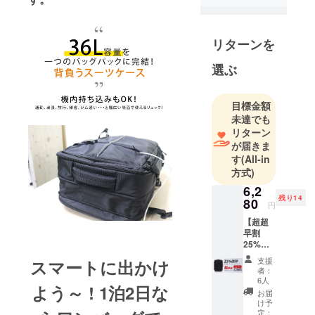
旅行用品専
門ブランド
です。キャ
リターンを
リアの本質
選ぶ
である旅行
客の荷物を
運搬する上
目標金額
で、丈夫な
未達でも
材質と車輪
リターン
が届きま
に最も気を
す
(All-in
使います。
方式)
皆様の楽し
6,2
いひと時を
残り14
80
円
作るアイテ
【超超
ムをお届け
早割
したい！そ
25%OF
の一心で、
F】先着
支援
スマートに出かけ
20名様
当プロジェ
者：
限定！
6人
クトに取り
よう～ ! 1泊2日な
更に、
お届
組んで参り
10％OF
け予
F！ ト
定：