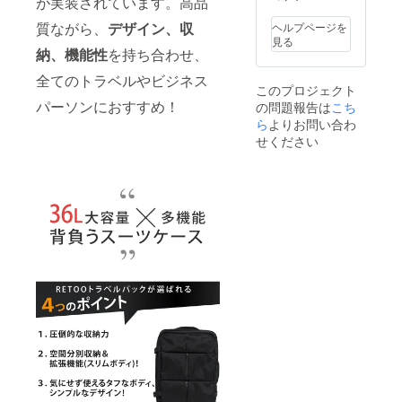
が実装されています。高品
る場合
があり
質ながら、
デザイン、収
ヘルプページを
ます。
見る
納、機能性
を持ち合わせ、
全てのトラベルやビジネス
このプロジェクト
パーソンにおすすめ！
の問題報告は
こち
ら
よりお問い合わ
せください