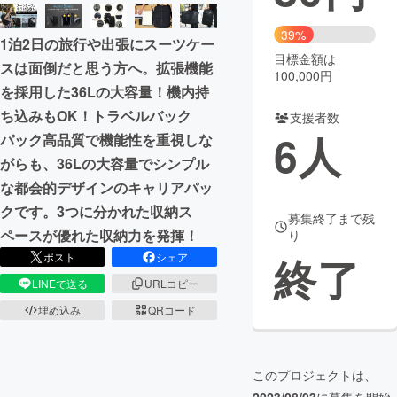
まちづくり・地域活性化
39%
1泊2日の旅行や出張にスーツケー
目標金額は
スは面倒だと思う方へ。拡張機能
100,000円
CAMPFIRE for Social Good
CAMPFIRE Creation
を採用した36Lの大容量！機内持
CAMPFIREふるさと納税
machi-ya
コミュニティ
ち込みもOK！トラベルバック
支援者数
6
人
パック高品質で機能性を重視しな
がらも、36Lの大容量でシンプル
な都会的デザインのキャリアパッ
クです。3つに分かれた収納ス
募集終了まで残
ペースが優れた収納力を発揮！
り
終了
ポスト
シェア
LINEで送る
URLコピー
埋め込み
QRコード
このプロジェクトは、