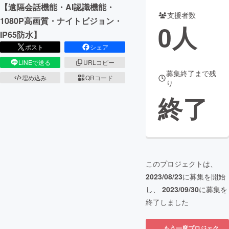
【遠隔会話機能・AI認識機能・
支援者数
まちづくり・地域活性化
1080P高画質・ナイトビジョン・
0
人
IP65防水】
ポスト
シェア
CAMPFIRE for Social Good
CAMPFIRE Creation
LINEで送る
URLコピー
CAMPFIREふるさと納税
machi-ya
コミュニティ
募集終了まで残
埋め込み
QRコード
り
終了
このプロジェクトは、
2023/08/23
に募集を開始
し、
2023/09/30
に募集を
終了しました
もう一度プロジェク