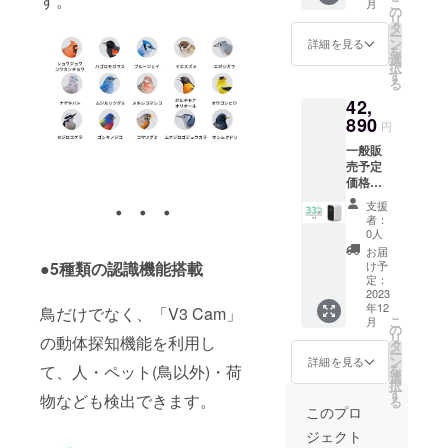
す。
こ
月
物：
明書×2
の
リ
「V3
タ
ー
Cam」
ン
詳細を見る
を
本体 ｘ
選
択
3 スタ
す
る
ンド×3
42,
充電
ケーブ
890
円
ル×3 壁
一般販
付用ス
売予定
テッ
価格：
カー×3
64,155
壁付用
・・・
支援
円（税
くぎ×12
者：
込） ※
SIMカー
0人
送料無
ドリ
お届
料（日
リース
け予
●5種類の認識機能搭載
本国内
ピン×3
定：
限定）
2023
日本語
年12
内容
鳥だけでなく、「V3 Cam」
取扱説
こ
月
物：
明書×3
の
リ
の動体探知機能を利用し
「V3
タ
ー
Cam」
ン
詳細を見る
を
て、人・ペット(鳥以外)・荷
本体 ｘ
選
択
3 スタ
す
物なども検出できます。
る
ンド×3
このプロ
充電
ジェクト
ケーブ