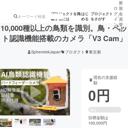
新
ロ
規
グ
会
プロジェクトを掲
はじ
プロジェクト
/
載するには
める
をさがす
イ
員
ン
登
10,000種以上の鳥類を識別。鳥・ペッ
録
ト認識機能搭載のカメラ「V3 Cam」
人気のプロ
注目のリ
注目の新着プロ
募集終了が近いプ
もうすぐ公開
SpheretekJapan
プロダクト
東京都
ジェクト
ターン
ジェクト
ロジェクト
されます
アート・写真
音楽
現在の支援総
額
0
円
テクノロジー・ガジェット
ゲーム・サ
映像・映画
書籍・雑誌
0%
目標金額は
100,000円
ビジネス・起業
チャレンジ