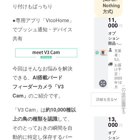
より良い生
Nothing
り付けもばっちり
活をもたら
方式)
すのは我々
11,
●専用アプリ「VicoHome」
の長久の目
000
円
標です。
でプッシュ通知・デバイス
オプ
共有
ション
弊社の主な
部品 -
バード
製品範囲
支援
フィー
者：
は：電子製
ダー×1
0人
品（スマホ
※ソー
お届
今回はそんなお悩みを解決
ラーパ
関連、ス
け予
ネルは
定：
ピーカーと
できる、
AI搭載バード
付属し
2023
年12
か）、電気
ません
フィーダーカメラ「V3
こ
月
※オプ
の
製品（ヒー
リ
ション
タ
Cam」
のご紹介です。
ター、扇風
ー
部品の
ン
詳細を見る
を
みの販
機とか）で
選
択
売はご
「V3 Cam」は
約10,000種以
す
す。
る
ざいま
13,
上の鳥の種類を認識
して、
せん。
必ず本
000
興味あるお
円
そのとっておきの瞬間を自
体を１
客様は是非
オプ
台以上
動的に特定し保存するバー
ション
HPをご覧く
ご購入