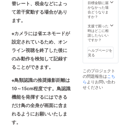
目標金額に届
替レート、税金などによっ
かなかった場
て若干変動する場合があり
合どうなりま
すか？
ます。
支援で困った
時はどこに相
※カメラには省エネモードが
談したらいい
ですか？
設定されているため、オン
ライン視聴を終了した後に
ヘルプページを
見る
のみ動作を検知して記録す
ることができます。
このプロジェクト
の問題報告は
こち
※鳥類認識の推奨撮影距離は
ら
よりお問い合わ
せください
10～15cm程度です。鳥認識
機能を発揮するにはできる
だけ鳥の全身が画面に含ま
れるようにお願いいたしま
す。