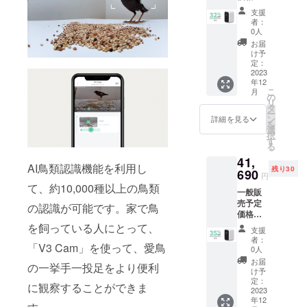
42,770
壁付用
支援
円（税
くぎ×8
者：
込） ※
SIMカー
0人
送料無
ドリ
お届
料（日
リース
け予
本国内
ピン×2
定：
限定）
2023
日本語
年12
内容
取扱説
こ
月
物：
明書×2
の
リ
「V3
タ
ー
Cam」
ン
詳細を見る
を
本体 ｘ
選
択
2 スタ
す
る
ンド×2
41,
充電
AI鳥類認識機能を利用し
残り30
ケーブ
690
円
ル×2 壁
て、約10,000種以上の鳥類
一般販
付用ス
売予定
テッ
の認識が可能です。家で鳥
価格：
カー×2
64,155
壁付用
を飼っている人にとって、
支援
円（税
くぎ×8
者：
「V3 Cam」を使って、愛鳥
込） ※
SIMカー
0人
送料無
ドリ
お届
の一挙手一投足をより便利
料（日
リース
け予
本国内
ピン×2
定：
に観察することができま
限定）
2023
日本語
年12
内容
取扱説