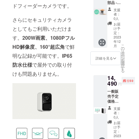
部品 -
の上、
ださい。
ドフィーダーカメラです。
バード
こちら
支援
https://spher
フィー
のリ
者：
ダー×1
ターン
etekjapan.ho
0人
さらにセキュリティカメラ
※ソー
をご購
お届
me.blog/
ラーパ
入くだ
としてもご利用いただけま
け予
ネル付
さい。
定：
す。
200W画素、1080Pフル
※オプ
2023
引き続きよ
年12
ション
ろしくお願
こ
月
HD解像度、160°超広角
で鮮
部品の
の
リ
みの販
いいたしま
タ
明な記録が可能です。
IP65
ー
売はご
ン
詳細を見る
す。
を
ざいま
選
防水仕様
で屋外での取り付
択
せん。
す
る
必ず本
けも問題ありません。
14,
体を１
残り50
台以上
490
円
ご購入
一般販
の上、
売予定
こちら
価格：
のリ
21,385
ターン
支援
円（税
をご購
者：
込） ※
入くだ
0人
送料無
さい。
お届
料（日
け予
本国内
定：
限定）
2023