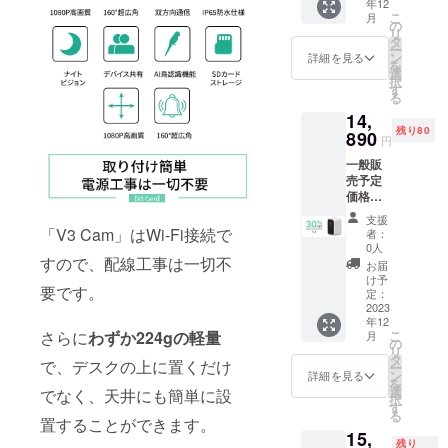
年12
内容
こ
月
物：
の
リ
「V3
タ
ー
Cam」
ン
詳細を見る
を
本体 ｘ
選
択
1 スタ
す
る
ンド×1
14,
充電
残り80
ケーブ
890
円
ル×1 壁
一般販
付用ス
売予定
テッ
価格：
カー×1
21,385
壁付用
支援
円（税
くぎ×4
「V3 Cam」はWi-Fi接続で
者：
込） ※
SIMカー
0人
送料無
すので、配線工事は一切不
ドリ
お届
料（日
リース
け予
要です。
本国内
ピン×1
定：
限定）
2023
日本語
年12
内容
取扱説
こ
さらに
わずか224gの軽量
月
物：
明書×1
の
リ
「V3
タ
で、デスクの上に置くだけ
ー
Cam」
ン
詳細を見る
を
本体 ｘ
選
でなく、天井にも簡単に設
択
1 スタ
す
る
ンド×1
置することができます。
15,
充電
残り