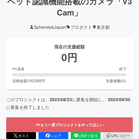
ペット認識機能搭載のカメラ「V3
Cam」
SpheretekJapan
プロダクト
東京都
現在の支援総額
0
円
終了
0
%達成
目標金額
100,000
円
支援者数
0
人
このプロジェクトは、
2023/08/23
に募集を開始し、
2023/09/30
に募集を終了しました
もう一度プロジェクトをやってほしい
ポスト
シェア
LINEで送る
URLコピー