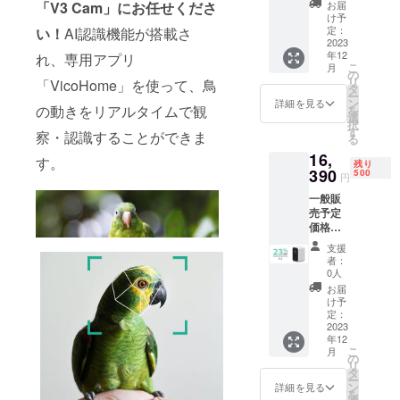
ドリ
お届
「V3 Cam」にお任せくださ
料（日
リース
け予
本国内
ピン×1
定：
い！
AI認識機能が搭載さ
限定）
2023
日本語
年12
内容
れ、専用アプリ
取扱説
こ
月
物：
明書×1
の
リ
「VicoHome」を使って、鳥
「V3
タ
ー
Cam」
ン
詳細を見る
の動きをリアルタイムで観
を
本体 ｘ
選
択
1 スタ
す
察・認識することができま
る
ンド×1
16,
充電
す。
残り
ケーブ
390
500
円
ル×1 壁
一般販
付用ス
売予定
テッ
価格：
カー×1
21,385
壁付用
支援
円（税
くぎ×4
者：
込） ※
SIMカー
0人
送料無
ドリ
お届
料（日
リース
け予
本国内
ピン×1
定：
限定）
2023
日本語
年12
内容
取扱説
こ
月
物：
明書×1
の
リ
「V3
タ
ー
Cam」
ン
詳細を見る
を
本体 ｘ