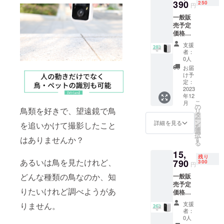
ケーブ
390
250
円
ル×1 壁
一般販
付用ス
売予定
テッ
価格：
カー×1
21,385
壁付用
支援
円（税
くぎ×4
者：
込） ※
SIMカー
0人
送料無
ドリ
お届
料（日
リース
け予
本国内
ピン×1
定：
限定）
2023
日本語
年12
内容
取扱説
こ
月
物：
明書×1
の
鳥類を好きで、望遠鏡で鳥
リ
「V3
タ
ー
Cam」
ン
詳細を見る
を追いかけて撮影したこと
を
本体 ｘ
選
択
1 スタ
す
はありませんか？
る
ンド×1
15,
充電
残り
ケーブ
あるいは鳥を見たけれど、
790
300
円
ル×1 壁
どんな種類の鳥なのか、知
一般販
付用ス
売予定
テッ
りたいけれど調べようがあ
価格：
カー×1
21,385
壁付用
支援
りません。
円（税
くぎ×4
者：
込） ※
SIMカー
0人
送料無