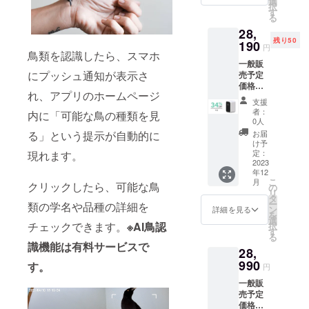
選
択
1 スタ
す
る
ンド×1
28,
充電
残り50
ケーブ
190
円
ル×1 壁
鳥類を認識したら、スマホ
一般販
付用ス
にプッシュ通知が表示さ
売予定
テッ
価格：
カー×1
れ、アプリのホームページ
42,770
壁付用
支援
円（税
くぎ×4
者：
内に「可能な鳥の種類を見
込） ※
SIMカー
0人
送料無
ドリ
お届
る」という提示が自動的に
料（日
リース
け予
本国内
ピン×1
定：
現れます。
限定）
2023
日本語
年12
内容
取扱説
こ
月
物：
クリックしたら、可能な鳥
明書×1
の
リ
「V3
タ
ー
類の学名や品種の詳細を
Cam」
ン
詳細を見る
を
本体 ｘ
選
チェックできます。
※AI鳥認
択
2 スタ
す
る
ンド×2
識機能は有料サービスで
28,
充電
ケーブ
990
す。
円
ル×2 壁
一般販
付用ス
売予定
テッ
価格：
カー×2