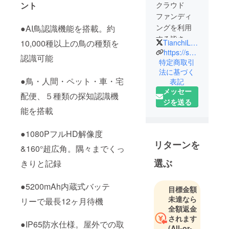
ント
クラウド
ファンディ
ングを利用
●AI鳥認識機能を搭載。約
する皆さ
TianchiLiang
10,000種以上の鳥の種類を
ん：
https://spheretekjapan.home.blog/
認識可能
特定商取引
法に基づく
我々
●鳥・人間・ペット・車・宅
表記
「Spheretek
メッセー
Japan株式
配便、５種類の探知認識機
ジを送る
会社」は、
能を搭載
輸入・輸出
そしてEC事
●1080PフルHD解像度
業を中心と
リターンを
&160°超広角。隅々までくっ
した商社で
選ぶ
す。日本＆
きりと記録
中国のいい
製品をお互
●5200mAh内蔵式バッテ
目標金額
いに紹介・
未達なら
リーで最長12ヶ月待機
販売するこ
全額返金
されます
とで、皆に
●IP65防水仕様。屋外での取
(All-or-