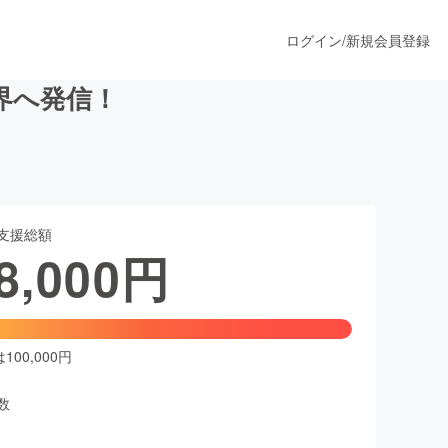
ログイン
/
新規会員登録
界へ発信！
うすぐ公開されます
支援総額
プロダクト
8,000
円
ファッション
スポーツ
00,000円
数
ア
ソーシャルグッド
人