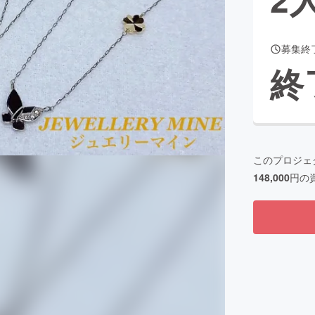
募集終
CAMPFIRE for Social Good
CAMPFIRE Creation
終
CAMPFIREふるさと納税
machi-ya
コミュニティ
このプロジェ
148,000
円の