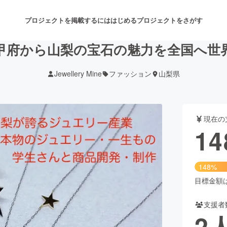
プロジェクトを掲載するには
はじめる
プロジェクトをさがす
甲府から山梨の宝石の魅力を全国へ世
Jewellery Mine
ファッション
山梨県
注目のリターン
注目の新着プロジェクト
募集終了が近いプロジェクト
も
現在の
音楽
舞台・パフォーマンス
14
ゲーム・サービス開発
フード・飲食店
148%
書籍・雑誌出版
アニメ・漫画
目標金額は1
支援者
チャレンジ
ビューティー・ヘルスケ
2