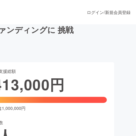
ログイン
/
新規会員登録
ファンディングに 挑戦
うすぐ公開されます
支援総額
プロダクト
413,000
円
ファッション
スポーツ
,000,000円
数
ア
ソーシャルグッド
人