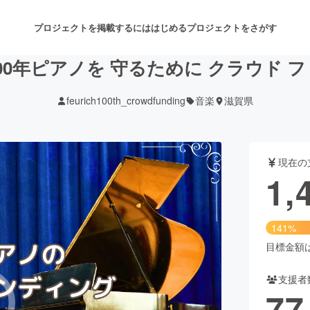
プロジェクトを掲載するには
はじめる
プロジェクトをさがす
00年ピアノを 守るために クラウド 
feurich100th_crowdfunding
音楽
滋賀県
注目のリターン
注目の新着プロジェクト
募集終了が近いプロジェクト
も
現在の
音楽
舞台・パフォーマンス
1,
ゲーム・サービス開発
フード・飲食店
141%
書籍・雑誌出版
アニメ・漫画
目標金額は1
支援者
チャレンジ
ビューティー・ヘルスケ
77