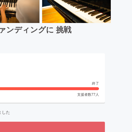
ファンディングに 挑戦
終了
支援者数
77
人
ました