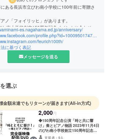
にある長浜市立びわ南小学校に100年前に寄贈さ
ピアノ「フォイリッヒ」があります。
のびわ南小学校創立150周年記念イベントに合わせて
biwaminami-es.nagahama.ed.jp/anniversary/
年ピアノの存在を多くの方に知っていただき
https://www.facebook.com/profile.php?id=100095017477686
0年も素晴らしい音色を奏でるために、保存活動を
www.instagram.com/feurich100th/
引法に基づく表記
す。
メッセージを送る
を選ぶ
標金額未達でもリターンが届きます
(All-in方式)
2,000
円
◆150周年記念公演「時と共に響
け」奏とピアノ物語 2023年11月4日
のびわ南小学校創立150周年記念式
典 第2部で上演された 劇団フォイ
支援者：9人