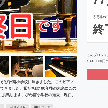
募集終
CAMPFIRE for Social Good
CAMPFIRE Creation
終
CAMPFIREふるさと納税
machi-ya
コミュニティ
このプロジェ
1,413,000
円
」がびわ南小学校に届きました。このピアノ
てきました。私たちは100年後の未来にこの
に挑戦します。びわ南小学校の過去、現在、
ピー
埋め込み
QRコード