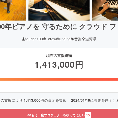
00年ピアノを 守るために クラウド 
feurich100th_crowdfunding
音楽
滋賀県
現在の支援総額
1,413,000
円
人の支援により
1,413,000
円の資金を集め、
2024/01/19
に募集を終了し
もう一度プロジェクトをやってほしい
15