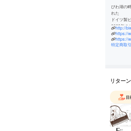
びわ湖の畔
れた
ドイツ製
2023年
http://
この100
この先10
https://
特定商取
していま
リターン
目