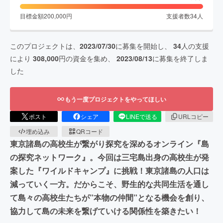
目標金額
200,000
円
支援者数
34
人
このプロジェクトは、
2023/07/30
に募集を開始し、
34
人の支援
により
308,000
円の資金を集め、
2023/08/13
に募集を終了しま
した
もう一度プロジェクトをやってほしい
ポスト
シェア
LINEで送る
URLコピー
埋め込み
QRコード
東京諸島の高校生が繋がり探究を深めるオンライン『島
の探究ネットワーク』。今回は三宅島出身の高校生が発
案した『ワイルドキャンプ』に挑戦！東京諸島の人口は
減っていく一方。だからこそ、野生的な共同生活を通し
て島々の高校生たちが”本物の仲間”となる機会を創り、
協力して島の未来を繋げていける関係性を築きたい！