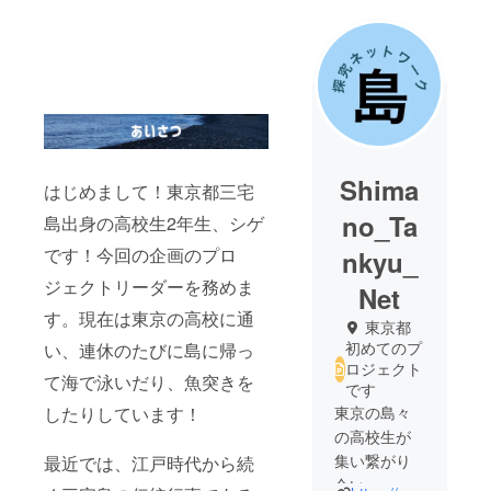
Shima
はじめまして！東京都三宅
no_Ta
島出身の高校生2年生、シゲ
です！今回の企画のプロ
nkyu_
ジェクトリーダーを務めま
Net
す。現在は東京の高校に通
東京都
初めてのプ
い、連休のたびに島に帰っ
ロジェクト
て海で泳いだり、魚突きを
です
したりしています！
東京の島々
の高校生が
集い繋がり
最近では、江戸時代から続
合い、