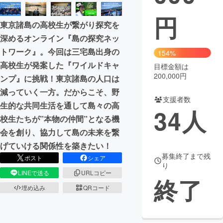
円
まちづくり・地域活性化
東京諸島の高校生が繋がり探究を
深めるオンライン『島の探究ネッ
CAMPFIRE for Social Good
CAMPFIRE Creation
トワーク』。今回は三宅島出身の
154%
CAMPFIREふるさと納税
machi-ya
コミュニティ
高校生が発案した『ワイルドキャ
目標金額は
200,000円
ンプ』に挑戦！東京諸島の人口は
減っていく一方。だからこそ、野
支援者数
生的な共同生活を通して島々の高
34
人
校生たちが”本物の仲間”となる機
会を創り、協力して島の未来を繋
げていける関係性を築きたい！
募集終了まで残
ポスト
シェア
り
LINEで送る
URLコピー
終了
埋め込み
QRコード