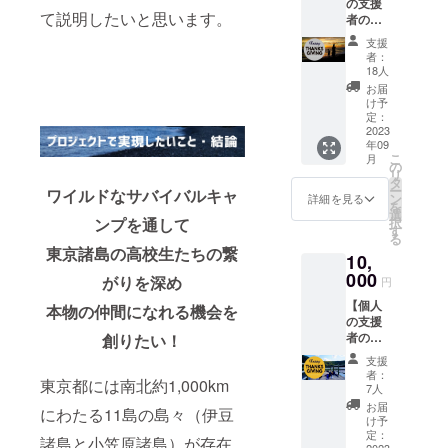
の支援
て説明したいと思います。
者の方
向け】
支援
感謝を
者：
込めた
18人
島の高
お届
校生か
け予
らのお
定：
礼の
2023
年09
メール
こ
月
の
リ
タ
ー
ワイルドなサバイバルキャ
ン
詳細を見る
を
選
択
ンプを通して
す
る
東京諸島の高校生たちの繋
10,
000
がりを深め
円
【個人
本物の仲間になれる機会を
の支援
者の方
創りたい！
向け】
支援
・感謝
者：
東京都には南北約1,000km
を込め
7人
た島の
お届
にわたる11島の島々（伊豆
高校生
け予
からの
定：
諸島と小笠原諸島）が存在
2023