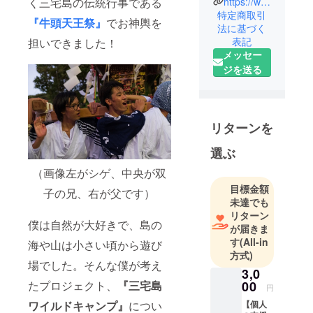
く三宅島の伝統行事である
https://www.instagram.com/tokyoisland_tankyu
それぞれ
特定商取引
『牛頭天王祭』
でお神輿を
の“得意なこ
法に基づく
表記
担いできました！
と”を活か
メッセー
し、
ジを送る
自らの人生
を探究する
ネットワー
リターンを
選ぶ
（画像左がシゲ、中央が双
目標金額
子の兄、右が父です）
未達でも
リターン
僕は自然が大好きで、島の
が届きま
す
(All-in
海や山は小さい頃から遊び
方式)
場でした。そんな僕が考え
3,0
00
たプロジェクト、
『三宅島
円
【個人
ワイルドキャンプ』
につい