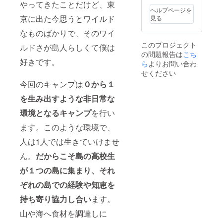
やってきたことだけど、東
ターン
ヘルプページを
を購入
京に出た今思うとワイルド
見る
してい
ただい
なものばかりで、そのワイ
た方に
このプロジェクト
は、ご
ルドさが島人らしくて僕は
の問題報告は
こち
支援の
好きです。
際にい
ら
よりお問い合わ
ただい
せください
たメー
今回のキャンプは
０から１
ルアド
レス
を生み出すような非日常な
に、こ
ちらか
環境となるキャンプ
を行い
らご一
報差し
ます。このような環境で、
上げま
人は1人では生きていけませ
す。そ
の際に
ん。
だからこそ島の高校生
『事業
者スポ
が１つの島に集まり、それ
ンサー
名』や
ぞれの島での経験や知恵を
『ロ
ゴ』の
持ち寄り協力し合い
ます。
情報や
山や海へ食材を調達しに
データ
をヒア