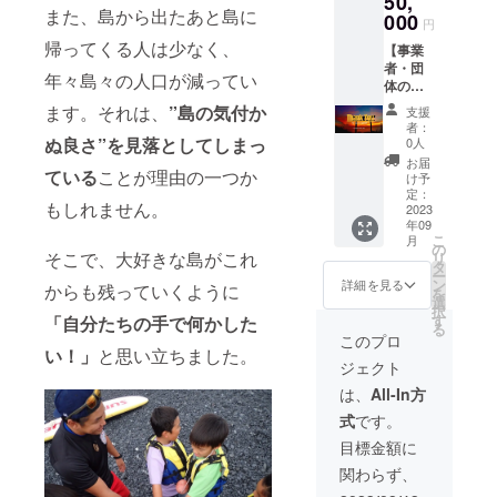
50,
クプリ
また、島から出たあと島に
ポン
000
ントに
円
サー
記載と
帰ってくる人は少なく、
【事業
名』を
なりま
者・団
載せら
す。 ※
年々島々の人口が減ってい
体の支
れる権
文字の
援者の
利（文
みの記
ます。それは、
”島の気付か
支援
方向
字の
載にな
者：
け】 ・
み） ※
ぬ良さ”を見落としてしまっ
りま
0人
感謝を
備考欄
す。 ※
お届
込めた
ている
ことが理由の一つか
に、記
掲載サ
け予
島の高
載した
定：
イズは
もしれません。
校生か
2023
い『事
全体の
年09
らのお
業者ス
スポン
こ
月
礼の
ポン
の
サー数
そこで、大好きな島がこれ
リ
メール
サー
タ
により
ー
・キャ
名』の
ン
変動し
詳細を見る
からも残っていくように
を
ンプT
記入を
選
ます。
択
シャツ
必ずお
す
「自分たちの手で何かした
る
に『事
願いい
このプロ
業者ス
い！」
と思い立ちました。
たしま
ジェクト
ポン
す。 ※T
サー
シャツ
は、
All-In方
名・ロ
のバッ
式
です。
ゴ』を
クプリ
載せら
ントへ
目標金額に
れる権
の記載
関わらず、
利（ロ
となり
ゴ・文
ます。