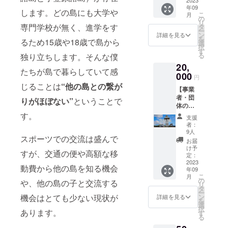
お礼の
年09
メール
します。どの島にも大学や
こ
月
・キャ
の
リ
ンプT
専門学校が無く、進学をす
タ
ー
シャツ
ン
詳細を見る
を
るため15歳や18歳で島から
に『個
選
択
人スポ
す
る
独り立ちします。そんな僕
ンサー
20,
名』を
たちが島で暮らしていて感
載せら
000
円
れる権
じることは
“他の島との繋が
【事業
利（文
者・団
字の
りがほぼない”
ということで
体の支
み） ※
援者の
備考欄
す。
支援
方向
に、記
者：
け】 ・
載した
9人
スポーツでの交流は盛んで
感謝を
い『個
お届
込めた
人スポ
け予
すが、交通の便や高額な移
島の高
ンサー
定：
校生か
2023
名』の
動費から他の島を知る機会
年09
らのお
記入を
こ
月
礼の
必ずお
の
や、他の島の子と交流する
リ
メール
願いい
タ
ー
・キャ
たしま
ン
機会はとても少ない現状が
詳細を見る
を
ンプT
す。 ※T
選
択
シャツ
あります。
シャツ
す
る
に『事
のバッ
業者ス