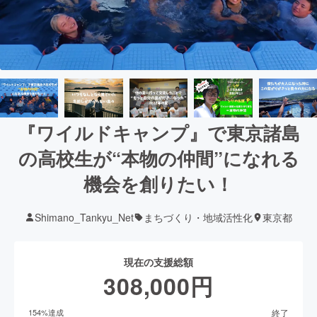
『ワイルドキャンプ』で東京諸島
の高校生が“本物の仲間”になれる
機会を創りたい！
Shimano_Tankyu_Net
まちづくり・地域活性化
東京都
現在の支援総額
308,000
円
終了
154
%達成