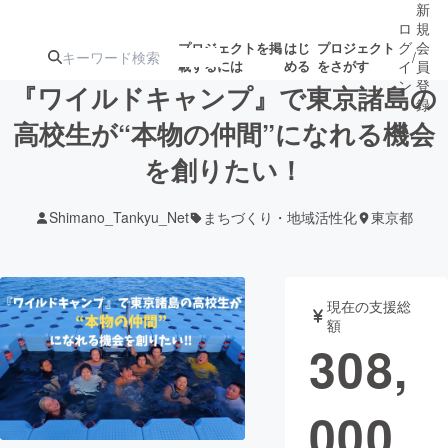
新
ロ
規
グ
会
プロジェクトを掲
はじ
プロジェクト
/
載するには
める
をさがす
イ
員
ン
登
『ワイルドキャンプ』で東京諸島の
録
高校生が“本物の仲間”になれる機会
を創りたい！
人気のプロ
注目のリ
注目の新着プロ
募集終了が近いプ
もうすぐ公開
ジェクト
ターン
ジェクト
ロジェクト
されます
Shimano_Tankyu_Net
まちづくり・地域活性化
東京都
アート・写真
音楽
現在の支援総
テクノロジー・ガジェット
ゲーム・サ
額
308,
映像・映画
書籍・雑誌
000
ビジネス・起業
チャレンジ