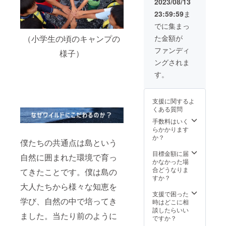
2023/08/13
字どち
※文字の
23:59:59
ま
らも
みの記
可） ※
載にな
でに集まっ
文字だ
りま
た金額が
（小学生の頃のキャンプの
けでな
す。 ※
く、ロ
掲載サ
ファンディ
様子）
ゴの記
イズは
ングされま
載も可
全体の
能にな
スポン
す。
りま
サー数
す。 ※T
により
シャツ
変動し
支援に関するよ
のバッ
ます。
くある質問
クプリ
ントへ
手数料はいく
の記載
らかかります
となり
か？
僕たちの共通点は島という
ます。
※掲載サ
目標金額に届
自然に囲まれた環境で育っ
イズは
かなかった場
全体の
合どうなりま
てきたことです。僕は島の
スポン
すか？
サー数
大人たちから様々な知恵を
により
支援で困った
学び、自然の中で培ってき
変動し
時はどこに相
ます。
談したらいい
ました。当たり前のように
※こちら
ですか？
のリ