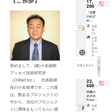
【ご挨拶】
准教授とし
17,
残り
280
100
ての特許研
円
究成果をも
「生姜
のめざ
とに、アッ
め
セイ（ヒト
Premiu
支援
細胞を使っ
m」×１
者：
箱＋
0人
て各種成
IonaFre
お届
分、エキス
eサンプ
け予
ル×１枚
などの効能
定：
サービ
2023
を検査す
年11
ス 生姜
こ
月
る）会社を
のめざ
の
リ
め
設立しまし
タ
ー
Premiu
初めまして、(株)小名細胞
ン
詳細を見る
た。
を
m：30
選
択
会社のミッ
アッセイ技術研究所
粒入
す
る
り 長
ションは、
（O’Atari Inc.） 代表取締
22,
崎県島
残り
以下のよう
原産の
680
100
円
役の小名俊博です。この度
無農薬
です。
巨峰の
栽培の
は、数あるプロジェクトの
１．がん難
めざめ
生姜の
民も含めた
Premiu
みを使
中から、当社のプロジェク
m×１箱
用。 お
がん患者の
支援
＋
酒を飲
トに興味をもってもらい感
者：
直接的な救
IonaFre