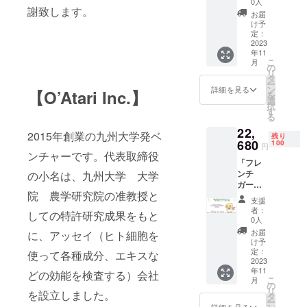
んでい
0人
謝致します。
eサンプ
済、さらに
る方に
お届
ル×１枚
絶対飲
け予
がん（再
サービ
んで欲
定：
発）の予防
ス 巨峰
2023
しいサ
年11
のめざ
プリで
による間接
こ
月
め
す。楽
の
的な救済。
リ
Premiu
しく飲
タ
ー
２．難病患
m：30
んで翌
ン
詳細を見る
【O’Atari Inc.】
を
粒入
朝スッ
選
者の直接的
択
り 巨
キリ。
す
な救済、さ
る
峰ブド
健康的
22,
ウの捨
らに難病
な飲酒
2015年創業の九州大学発ベ
残り
てられ
680
をサ
100
（再発）の
円
る種を
ポー
ンチャーです。代表取締役
予防による
「フレ
利用し
ト。 例
ンチ
の小名は、九州大学 大学
た環境
えば、
間接的な救
ガー
に優し
ポカポ
済。
院 農学研究院の准教授と
リック
いサプ
カ成分
支援
のめざ
３．再生医
リメン
のショ
者：
しての特許研究成果をもと
め
ト。巨
ウガ
0人
療による患
Premiu
峰ブド
オール
お届
に、アッセイ（ヒト細胞を
者の直接的
m」×１
ウ発祥
は、ウ
け予
箱＋
の地、
定：
な救済、さ
ルトラ
使って各種成分、エキスな
IonaFre
2023
福岡県
生姜よ
らに発病
年11
eサンプ
久留米
どの効能を検査する）会社
りも大
こ
月
（再発）の
ル×１枚
市田主
の
幅アッ
リ
を設立しました。
サービ
丸産
タ
プ！だ
予防による
ー
ス フレ
で、生