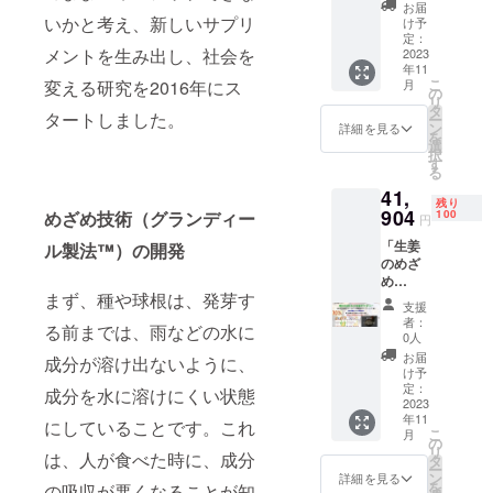
「生姜
eサンプ
お届
永久的
のめざ
ル×１枚
いかと考え、新しいサプリ
け予
に加齢
め
サービ
定：
臭など
メントを生み出し、社会を
Premiu
2023
ス
の悪臭
年11
m」×１
５％OF
こ
を分解
月
変える研究を2016年にス
箱＋
F！
の
リ
し、お
「食の
タ
タートしました。
ー
部屋を
処方
ン
詳細を見る
を
パワー
箋」×３
選
択
スポッ
０分＋
す
る
トにリ
「フレ
フォー
41,
ンチ
残り
ムする
ガー
904
100
めざめ技術（グランディー
円
壁紙
リック
で、A4
「生姜
のめざ
ル製法™）の開発
サイズ
のめざ
め
の織物
め
Premiu
調サン
まず、種や球根は、発芽す
Premiu
m」サ
支援
プル
m」×１
ンプル×
者：
る前までは、雨などの水に
箱＋
１袋
0人
「フレ
サービ
お届
成分が溶け出ないように、
ンチ
ス＋
け予
ガー
IonaFre
定：
成分を水に溶けにくい状態
リック
2023
eサンプ
年11
のめざ
ル×１枚
にしていることです。これ
こ
月
め
サービ
の
リ
Premiu
は、人が食べた時に、成分
ス 食の
タ
ー
m」×１
相談－
ン
詳細を見る
を
の吸収が悪くなることが知
箱＋