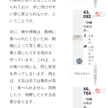
食の処
選
択
「食の
方箋の
す
られており、水に溶けやす
る
処方
セッ
43,
箋」×３
ト。後
い形に変えられないか、と
残り
０分＋
092
日、
100
円
「巨峰
メール
いうことです。
「巨峰
のめざ
にて日
のめざ
め
程を確
め
Premiu
次に、種や球根は、動物に
定の
Premiu
m」サ
上、オ
支援
m」×１
食べられたくないため、動
ンプル×
ンライ
者：
箱＋
１袋
ンでの
0人
物にとって苦く感じたり、
「フレ
サービ
ご相談
お届
ンチ
ス＋
になり
け予
毒と感じたりする成分を
ガー
IonaFre
定：
ます。
リック
2023
eサンプ
現在の
作っています。これは、人
年11
のめざ
ル×１枚
ご支援
こ
月
め
サービ
の
者の状
が食べた時にも、同じ状況
リ
Premiu
ス 食の
タ
況をお
ー
m」×１
を作ってしまいます。例え
相談－
ン
教え願
詳細を見る
を
箱＋
食の処
選
い、何
択
ば、大豆は生では毒性が高
「生姜
方箋の
す
を食べ
る
のめざ
セッ
たら良
く、食べられません。加熱
46,
め
ト。後
いの
残り
Premiu
764
日、
100
か、何
円
したり、発酵したりする必
m」サ
メール
を食べ
「巨峰
ンプル×
にて日
ない方
要があります。
のめざ
１袋
程を確
が良い
め
サービ
定の