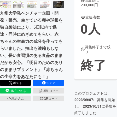
200,000円
まちづくり・地域活性化
九州大学発ベンチャー企画・開
支援者数
発・販売。生きている種や球根を
0
人
CAMPFIRE for Social Good
CAMPFIRE Creation
独自製法により、5日以内で迅
CAMPFIREふるさと納税
machi-ya
コミュニティ
速・同時にめざめてもらい、赤
ちゃんの生命力の成分を作っても
募集終了まで残
らいました。抽出も濃縮もしな
り
い、長い食習慣のある食品のまま
終了
だから安心。「明日のためのあり
のままサプリメント」「赤ちゃん
の生命力をあなたにも！」
ポスト
シェア
LINEで送る
URLコピー
このプロジェクトは、
埋め込み
QRコード
2023/09/07
に募集を開始
し、
2023/10/31
に募集を
終了しました