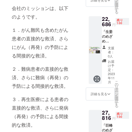
ン
から、
詳細を見る
間接的な救
を
ンチ
果の巨
選
ヒエヒ
択
会社のミッションは、以下
ガー
済。
峰の種
す
エでお
る
リック
のみを
悩みの
４．人が精
のようです。
22,
のめざ
使用し
方にも
残り
神的にも健
め
686
ていま
100
絶対飲
円
Premiu
す。 自
康であるた
んでほ
１．がん難民も含めたがん
「生姜
m：30
分の中
しいサ
めの、間接
のめざ
粒入
の違和
患者の直接的な救済、さら
プリで
め
的な救済。
り 長
感をな
す。寒
Premiu
崎県島
にがん（再発）の予防によ
くした
い時期
このため、
支援
m」×１
原産の
い方、
だけで
者：
①アッセ
る間接的な救済。
箱＋
無農薬
今日の
0人
なく、
「食の
栽培の
イ、②サプ
だるさ
夏でも
お届
処方
フレン
を明日
け予
内側か
リメント、
２．難病患者の直接的な救
箋」×３
チガー
定：
に残し
らサ
③フード、
０分＋
2023
リック
たくな
ポー
済、さらに難病（再発）の
年11
IonaFre
のみを
い方、
④アグリ、
ト。 脂
こ
月
eサンプ
使用。
の
朝から
肪と友
予防による間接的な救済。
⑤デバイ
リ
ル×１枚
異物を
タ
夜まで
達にな
ー
サービ
ス、⑥R＆
出した
ン
パワフ
詳細を見る
りたく
を
ス 食の
い、ナ
選
３．再生医療による患者の
ルに活
ない、
D、⑦環境、
択
相談－
ノ粒子
す
動した
ストレ
る
の７事業を
食の処
直接的な救済、さらに発病
も出し
い方、
スなど
27,
方箋の
たい、
行っており
頭のモ
のダ
残り
（再発）の予防による間接
セッ
816
酸化ス
100
ヤモヤ
メージ
円
ます。
ト。後
トレス
を晴ら
を軽く
的な救済。
「巨峰
取引先は多
日、
を消去
して
した
のめざ
メール
したい
スッキ