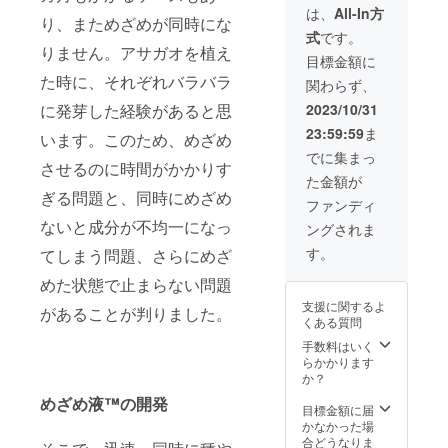
m」×１
が良い
は、
All-In方
り、まためざめが同時にな
箱＋
のか、
式
です。
「食の
代表取
りません。アサガオを植え
処方
締役の
目標金額に
箋」×３
小名
た時に、それぞれバラバラ
関わらず、
０分＋
（九州
IonaFre
大学
2023/10/31
に発芽した経験があると思
eサンプ
大学院
23:59:59
ま
ル×１枚
います。このため、めざめ
農学研
サービ
究院
でに集まっ
させるのに時間がかかりす
ス 食の
准教
た金額が
相談－
授 兼
ぎる問題と、同時にめざめ
食の処
任）が
ファンディ
方箋の
ご相談
ないと成分が不均一になっ
ングされま
セッ
させて
ト。後
もらい
す。
てしまう問題、さらにめざ
日、
ます。
メール
めた状態で止まらない問題
１
にて日
０％OF
支援に関するよ
程を確
があることが判りました。
F！
くある質問
定の
上、オ
手数料はいく
ンライ
らかかります
ンでの
か？
ご相談
めざめ液™の開発
になり
目標金額に届
ます。
かなかった場
現在の
合どうなりま