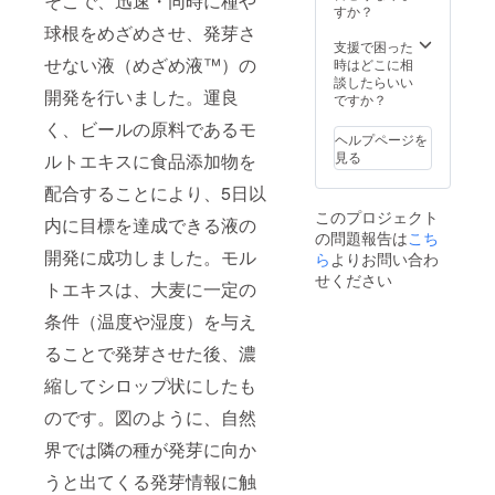
そこで、迅速・同時に種や
ご支援
すか？
者の状
球根をめざめさせ、発芽さ
況をお
支援で困った
教え願
せない液（めざめ液™）の
時はどこに相
い、何
談したらいい
開発を行いました。運良
を食べ
ですか？
たら良
く、ビールの原料であるモ
いの
ヘルプページを
か、何
見る
ルトエキスに食品添加物を
を食べ
ない方
配合することにより、5日以
が良い
このプロジェクト
のか、
内に目標を達成できる液の
の問題報告は
こち
代表取
開発に成功しました。モル
締役の
ら
よりお問い合わ
小名
せください
トエキスは、大麦に一定の
（九州
大学
条件（温度や湿度）を与え
大学院
農学研
ることで発芽させた後、濃
究院
准教
縮してシロップ状にしたも
授 兼
任）が
のです。図のように、自然
ご相談
界では隣の種が発芽に向か
させて
もらい
うと出てくる発芽情報に触
ます。