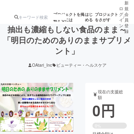
新
ロ
規
グ
会
プロジェクトを掲
はじ
プロジェクト
/
載するには
める
をさがす
イ
員
ン
登
抽出も濃縮もしない食品のまま～
録
「明日のためのありのままサプリメ
ント」
人気のプロ
注目のリ
注目の新着プロ
募集終了が近いプ
もうすぐ公開
ジェクト
ターン
ジェクト
ロジェクト
されます
OAtari_Inc
ビューティー・ヘルスケア
アート・写真
音楽
現在の支援総
テクノロジー・ガジェット
ゲーム・サ
額
0
円
映像・映画
書籍・雑誌
0%
ビジネス・起業
チャレンジ
目標金額は