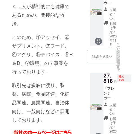
岐に渡り、
い、お
め
にて日
方に絶
リした
なかの
４．人が精神的にも健康で
製薬、病
Premiu
程を確
対飲ん
い方、
周りが
支援
m」×１
定の
院、食品関
で欲し
お花の
者：
あるための、間接的な救
気にな
箱＋
上、オ
いサプ
0人
ムズム
る方に
連、化粧品
「食の
ンライ
済。
リで
ズを軽
お届
も絶対
関連、農業
処方
ンでの
す。 糖
け予
くした
飲んで
箋」×３
ご相談
定：
質と友
関連、自治
い方、
欲しい
０分＋
2023
このため、①アッセイ、②
になり
達にな
お肌を
サプリ
体向け、一
年11
IonaFre
ます。
りたく
若々し
です。
こ
月
サプリメント、③フード、
eサンプ
般向けなど
現在の
の
ない、
くして
燃焼を
リ
ル×１枚
ご支援
タ
お肌や
いたい
に展開して
サポー
④アグリ、⑤デバイス、⑥R
ー
サービ
者の状
ン
髪が気
詳細を見る
方に絶
ト！理
を
おります。
ス 食の
況をお
選
になる
対飲ん
＆D、⑦環境、の７事業を
想の自
択
相談－
教え願
す
方にも
で欲し
分へ！
る
食の処
い、何
おすす
行っております。
いサプ
IonaFre
27,
方箋の
を食べ
めのサ
リで
eサンプ
残り
セッ
816
たら良
100
プリで
す。 愛
円
ル：半
ト。後
取引先は多岐に渡り、製
いの
す。 フ
するワ
永久的
「フレ
日、
か、何
レンチ
ンちゃ
に加齢
ンチ
薬、病院、食品関連、化粧
メール
を食べ
ガー
んにも
臭など
ガー
にて日
ない方
リック
どう
の悪臭
品関連、農業関連、自治体
リック
程を確
が良い
は、
ぞ！
支援
を分解
のめざ
定の
のか、
リーキ
者：
IonaFre
し、お
向け、一般向けなどに展開
め
上、オ
代表取
0人
（西洋
eサンプ
部屋を
Premiu
ンライ
締役の
ネギ）
お届
しております。
ル：半
パワー
m」×１
ンでの
小名
け予
の突然
永久的
スポッ
箱＋
ご相談
定：
（九州
変異体
に加齢
トにリ
「食の
2023
になり
大学
で球根
臭など