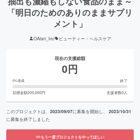
抽出も濃縮もしない食品のまま～
「明日のためのありのままサプリ
メント」
OAtari_Inc
ビューティー・ヘルスケア
現在の支援総額
0
円
終了
0
%達成
目標金額
200,000
円
支援者数
0
人
このプロジェクトは、
2023/09/07
に募集を開始し、
2023/10/31
に募集を終了しました
もう一度プロジェクトをやってほしい