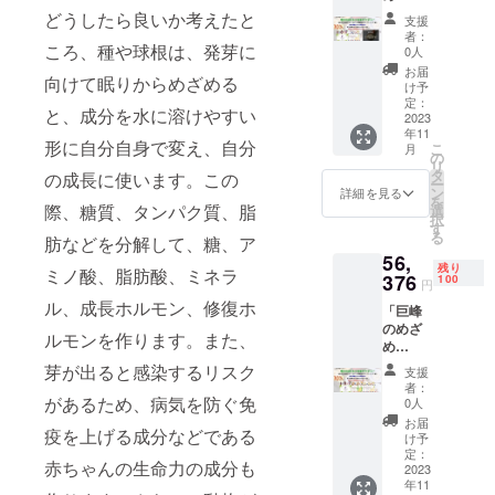
のか、
Premiu
ス
上、オ
どうしたら良いか考えたと
代表取
支援
m」×１
＋
ンライ
締役の
者：
箱＋
ころ、種や球根は、発芽に
IonaFre
ンでの
0人
小名
「フレ
eサンプ
ご相談
（九州
お届
向けて眠りからめざめる
ンチ
ル×１枚
になり
け予
大学
ガー
サービ
定：
ます。
大学院
と、成分を水に溶けやすい
リック
2023
ス
現在の
農学研
年11
のめざ
５％OF
ご支援
究院
形に自分自身で変え、自分
こ
月
め
F！
の
者の状
准教
リ
Premiu
タ
況をお
の成長に使います。この
授 兼
ー
m」×１
ン
教え願
詳細を見る
任）が
を
箱＋
際、糖質、タンパク質、脂
選
い、何
ご相談
択
「食の
す
を食べ
させて
る
肪などを分解して、糖、ア
処方
たら良
もらい
56,
箋」×３
いの
ます。
残り
ミノ酸、脂肪酸、ミネラ
０分＋
376
100
か、何
１
円
「生姜
を食べ
０％OF
ル、成長ホルモン、修復ホ
「巨峰
のめざ
ない方
F！
のめざ
め 」サ
が良い
ルモンを作ります。また、
め
ンプル×
のか、
Premiu
１袋
芽が出ると感染するリスク
代表取
支援
m」×１
サービ
締役の
者：
箱＋
ス＋
があるため、病気を防ぐ免
0人
小名
「生姜
IonaFre
（九州
お届
疫を上げる成分などである
のめざ
eサンプ
け予
大学
め
ル×１枚
定：
大学院
赤ちゃんの生命力の成分も
Premiu
2023
サービ
農学研
年11
m」×１
ス 食の
究院