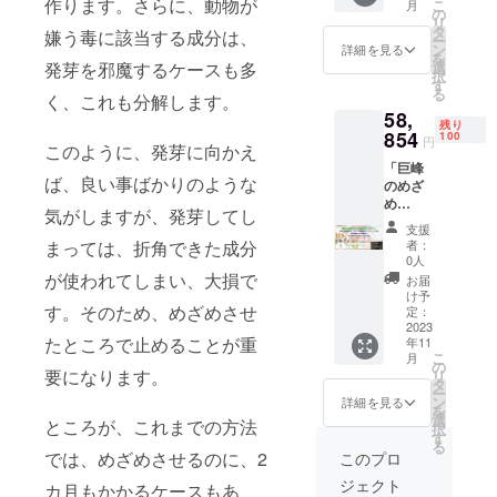
作ります。さらに、動物が
こ
月
箱＋
相談－
の
准教
リ
「フレ
食の処
タ
授 兼
嫌う毒に該当する成分は、
ー
ンチ
方箋の
ン
詳細を見る
任）が
を
ガー
セッ
選
発芽を邪魔するケースも多
ご相談
択
リック
ト。後
す
させて
る
のめざ
く、これも分解します。
日、
もらい
58,
め
メール
ます。
残り
Premiu
854
にて日
100
１
円
このように、発芽に向かえ
m」×１
程を確
０％OF
「巨峰
箱＋
定の
F！
ば、良い事ばかりのような
のめざ
IonaFre
上、オ
め
eサンプ
ンライ
気がしますが、発芽してし
Premiu
ル×１枚
ンでの
支援
m」×１
サービ
ご相談
者：
まっては、折角できた成分
箱＋
ス １
になり
0人
「生姜
０％OF
が使われてしまい、大損で
ます。
お届
のめざ
F！
現在の
け予
め
す。そのため、めざめさせ
定：
ご支援
Premiu
2023
者の状
たところで止めることが重
年11
m」×１
況をお
こ
月
箱＋
の
教え願
要になります。
リ
「フレ
タ
い、何
ー
ンチ
ン
を食べ
詳細を見る
を
ガー
選
たら良
ところが、これまでの方法
択
リック
す
いの
る
のめざ
か、何
では、めざめさせるのに、2
このプロ
め
を食べ
ジェクト
Premiu
カ月もかかるケースもあ
ない方