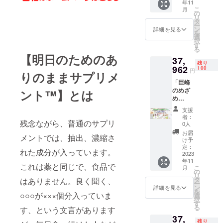
フォー
年11
処方
ます。
大学院
（りん
の悪臭
ムする
こ
月
箋」×３
現在の
の
農学研
茎）は
を分解
壁紙
リ
０分＋
ご支援
タ
究院
ニンニ
し、お
で、A4
ー
IonaFre
者の状
ン
准教
詳細を見る
クのよ
部屋を
サイズ
を
eサンプ
況をお
選
授 兼
うなに
パワー
の織物
択
ル×１枚
教え願
す
任）が
おいと
スポッ
調サン
る
サービ
い、何
ご相談
形をし
トにリ
【明日のためのあ
プル
37,
ス 食の
を食べ
させて
てお
フォー
残り
相談－
962
たら良
100
もらい
り、そ
円
ムする
りのままサプリメ
食の処
いの
ます。
の大き
壁紙
「巨峰
方箋の
か、何
５％OF
さから
で、A4
のめざ
セッ
ント™】とは
を食べ
F！
ジャン
サイズ
め
ト。後
ない方
ボニン
の織物
Premiu
日、
が良い
ニクと
支援
調サン
m」×１
メール
のか、
者：
も、ま
プル
箱＋
残念ながら、普通のサプリ
にて日
代表取
0人
たにお
「生姜
程を確
締役の
お届
いが少
メントでは、抽出、濃縮さ
のめざ
定の
小名
け予
ないた
め
上、オ
定：
（九州
め無臭
れた成分が入っています。
Premiu
2023
ンライ
大学
ニンニ
年11
m」×１
ンでの
大学院
これは薬と同じで、食品で
クとも
こ
月
箱 ＋
ご相談
の
農学研
言われ
リ
「フレ
になり
タ
究院
はありません。良く聞く、
ます。
ー
ンチ
ます。
ン
准教
詳細を見る
リー
を
ガー
○○○が×××個分入っていま
現在の
選
授 兼
キ種
択
リック
ご支援
す
任）が
は、地
る
す、という文言があります
のめざ
者の状
ご相談
中海沿
37,
め
況をお
させて
岸地域
残り