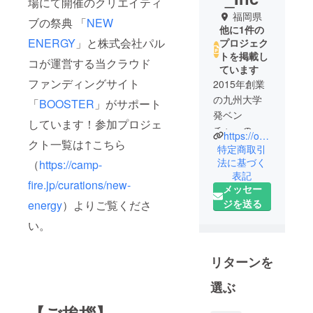
場にて開催のクリエイティ
福岡県
ブの祭典 「
NEW
他に1件の
ENERGY
」と株式会社パル
プロジェク
トを掲載し
コが運営する当クラウド
ています
ファンディングサイト
2015年創業
の九州大学
「
BOOSTER
」がサポート
発ベン
しています！参加プロジェ
チャーの株
https://oatari-inc.com/
クト一覧は↑こちら
式会社 小
特定商取引
名細胞アッ
法に基づく
（
https://camp-
表記
セイ技術研
fire.jp/curations/new-
メッセー
究所
ジを送る
energy
）よりご覧くださ
（O'Atari
Inc.）です。
い。
代表取締役
の小名は、
リターンを
九州大学
大学院 農
選ぶ
学研究院の