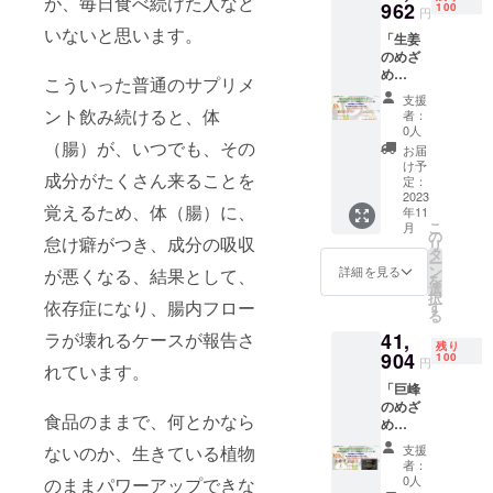
が、毎日食べ続けた人など
Premiu
962
教え願
100
もらい
円
原産で
m」サ
い、何
ます。
紀元前
いないと思います。
「生姜
ンプル×
を食べ
５％OF
3,000年
のめざ
１袋
たら良
F！
から栽
め
サービ
いの
こういった普通のサプリメ
培さ
Premiu
ス
か、何
支援
れ、ピ
m」×１
＋
を食べ
ント飲み続けると、体
者：
ラミッ
箱＋
IonaFre
ない方
0人
ド建設
「フレ
（腸）が、いつでも、その
eサンプ
が良い
お届
者の健
ンチ
ル×１枚
のか、
け予
康維持
成分がたくさん来ることを
ガー
サービ
定：
代表取
のため
リック
2023
ス
締役の
に使わ
覚えるため、体（腸）に、
年11
のめざ
５％OF
小名
れた歴
こ
月
め
F！
の
（九州
怠け癖がつき、成分の吸収
史があ
リ
Premiu
タ
大学
りま
ー
m」×１
ン
大学院
詳細を見る
が悪くなる、結果として、
す。そ
を
箱＋
選
農学研
のパ
択
「巨峰
依存症になり、腸内フロー
す
究院
ワーか
る
のめざ
准教
ら「魔
41,
ラが壊れるケースが報告さ
め
授 兼
残り
法の
Premiu
904
100
任）が
円
ハー
れています。
m」サ
ご相談
ブ」と
「巨峰
ンプル×
させて
呼ばれ
のめざ
１袋
もらい
食品のままで、何とかなら
てきま
め
サービ
ます。
した。
Premiu
ス
５％OF
支援
ないのか、生きている植物
IonaFre
m」×１
＋
F！
者：
eサンプ
箱＋
IonaFre
0人
のままパワーアップできな
ル：半