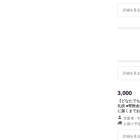
https://www.c
shinsei
詳細を見
者登録内容と
詳細を見
3,000
円
【どなたでも参加可／白井
礼状 ■寄附金受領証明書 別途、白井市よりお届けします。（寄附者さま
に届くまでお時
項】 ※ご寄
支援者：8
額控除に係る
お届け予定
らからダウン
https://www.c
shinsei
詳細を見