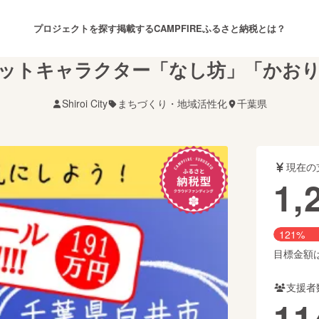
プロジェクトを探す
掲載する
CAMPFIREふるさと納税とは？
ットキャラクター「なし坊」「かお
Shiroi City
まちづくり・地域活性化
千葉県
注目のリターン
注目の新着プロジェクト
募集終了が近いプロジェクト
も
現在の
音楽
舞台・パフォーマンス
1,
ゲーム・サービス開発
フード・飲食店
121%
書籍・雑誌出版
アニメ・漫画
目標金額は1
支援者
チャレンジ
ビューティー・ヘルスケ
11