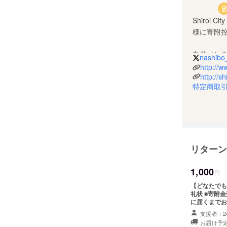
Shiroi
様に寄附
白井（し
nashibo_
の自治体
http://ww
http://s
特定商取
県内随一
クラウド
ていきた
Twitte
リターン
URL：市
1,000
円
【どなたでも参加可／白井
礼状 ■寄附金受領証明書 別途、白井市よりお届けします。（寄附者さま
に届くまでお時
項】 ※ご寄
支援者：2
額控除に係る
お届け予定
らからダウン