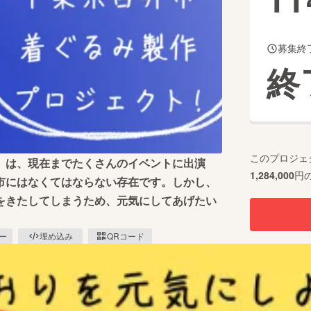
募集終
CAMPFIRE for Social Good
CAMPFIRE Creation
終
CAMPFIREふるさと納税
machi-ya
コミュニティ
このプロジェ
」は、現在までたくさんのイベントに出演
1,284,000
円
市にはなくてはならない存在です。しかし、
をきたしてしまうため、元気にしてあげたい
ピー
埋め込み
QRコード