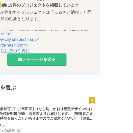
他に2件のプロジェクトを掲載しています
 City が実施するプロジェクトは「ふるさと納税」と同
控除の対象となります。
ろい）市は千葉県の北西部に位置する人口約６万人
shiroi
です。
w.city.shiroi.chiba.jp/
hiroi-nashi.com/
引法に基づく表記
の生産量「しろいの梨」が一推しです。
メッセージを送る
ファンディングを市民団体や市内企業などに普及し
いと考えています。応援よろしくお願いします！
r：マスコットキャラ「なし坊」
を選ぶ
ホームページ、しろいの梨ポータルサイト
市民可】 ●なし坊・かおり限定デザインのお
間を頂くことがありますのでご留意ください） 【注意事
附確定後の返金・キャンセルはお受けできません。 ※寄附金税
4人
申告特例（ワンストップ特例）の申請書については、こち
：2023年12月
ロードの上、ご提出ください。