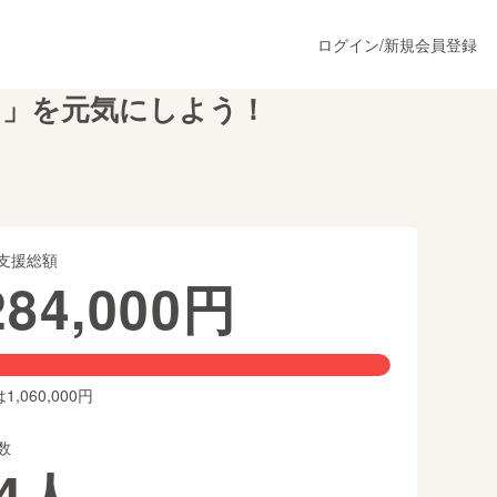
ログイン
/
新規会員登録
り」を元気にしよう！
うすぐ公開されます
支援総額
プロダクト
284,000
円
ファッション
スポーツ
,060,000円
数
ア
ソーシャルグッド
4
人