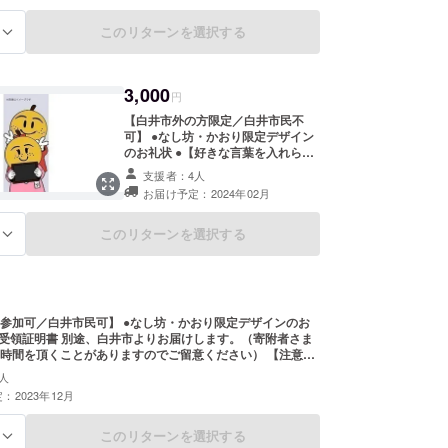
ity.shiroi.chiba.jp/material/files/group/1/onestop-
syo.pdf ※寄附金受領証明書の宛名は、支払い情報入力時の寄附
このリターンを選択する
る
なります。
3,000
円
【白井市外の方限定／白井市民不
可】 ●なし坊・かおり限定デザイン
のお礼状 ●【好きな言葉を入れられ
る！】オリジナルスマホ用待ち受け
支援者：4人
画像 ■寄附金受領証明書 別途、白井
お届け予定：2024年02月
市よりお届けします。（寄附者さま
に届くまでお時間を頂くことがあり
ますのでご留意ください） 【注意事
このリターンを選択する
る
項】 ※ご支援時必ず備考欄にお好き
な言葉やお名前（ニックネームも
可）をご記入ください。 なお、画像
サイズの関係で８文字以内でお願い
いたします。 第三者を特定するお名
市民可】 ●なし坊・かおり限定デザインのお
前や公序良俗に反するお名前は掲載
致しかねます。 ※新着ぐるみで撮影
間を頂くことがありますのでご留意ください） 【注意事
した写真を待ち受け画像にするた
附確定後の返金・キャンセルはお受けできません。 ※寄附金税
め、なし坊のみ達成の場合はなし坊
人
申告特例（ワンストップ特例）の申請書については、こち
のみの待ち受け画像となります。 ※
：2023年12月
ロードの上、ご提出ください。
ご寄附確定後の返金・キャンセルは
ity.shiroi.chiba.jp/material/files/group/1/onestop-
お受けできません。 ※寄附金税額控
syo.pdf ※寄附金受領証明書の宛名は、支払い情報入力時の寄附
このリターンを選択する
る
除に係る申告特例（ワンストップ特