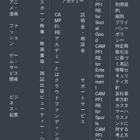
アカデミー
アニ
ス
利用規
PFI
メ・
ポ
約
RE
漫画
ー
CA
説
細則
for
ツ
MP
明
プライ
Soci
ファ
映
FI
会
バシー
al
ッ
像
RE
・
ポリ
Goo
ショ
・
ア
相
シー
d
ン
映
カ
談
特定商
CAM
画
デ
会
取引法
PFI
ゲー
書
ミ
に基づ
RE
ム・
籍
ー
く表記
for
サー
・
と
情報セ
Ente
ビス
雑
は
キュリ
rtain
開発
誌
ク
サ
ティ方
men
出
ラ
ポ
針
t
版
ウ
ー
反社基
CAM
ビジ
ビ
ド
ト
本方針
PFI
ネ
ュ
フ
サ
カスタ
RE
ス・
ー
ァ
ー
マーハ
for
起業
テ
ン
ビ
ラスメ
Spor
ィ
デ
ス
ントに
ts
ー
ィ
対する
CAM
・
ン
考え方
PFI
ヘ
グ