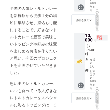
12月1日
2023
ませ。
年11
～2024
全国の人気レトルトカレー
こ
月
年10月1
の
リ
を新橋駅から徒歩１分の場
日
タ
ー
※1000
ン
詳細を見る
を
所に集結させ、持込も可能
円6枚綴
選
択
りです
す
にすることで、好きなレト
る
※初回来
10,
店時に
ルトカレーで豊富で美味し
残り
店舗に
000
100
円
てお引
いトッピングや好みの味変
【２
き取り
０％OF
を楽しめるお店を作りたい
くださ
F】
い ※お
と思い、今回のプロジェク
12000
釣りは
支援
円分の
出ませ
者：
トを企画させていただきま
カレー
ん ※貸
2人
お食事
切時、
お届
した。
券で
臨時休
け予
す。
業時は
定：
2000円
2023
ご利用
思い出のレトルトカレー、
年11
分がお
いただ
こ
月
得にご
けませ
いつも食べている大好きな
の
リ
利用い
ん
タ
ー
レトルトカレーをスペシャ
ただけ
ン
詳細を見る
を
ます。
選
択
ルに彩るトッピングは、ま
※有効期
す
る
限2023