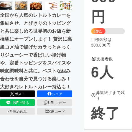
円
まちづくり・地域活性化
全国から人気のレトルトカレーを
集結させ、とびきりのトッピング
CAMPFIRE for Social Good
CAMPFIRE Creation
と共に楽しめる世界初のお店を新
43%
CAMPFIREふるさと納税
machi-ya
コミュニティ
橋駅にオープンします！ 贅沢に高
目標金額は
300,000円
級コメ油で揚げたカラっとさっく
りジューシーで香ばしい揚げ物
支援者数
や、定番トッピングをスパイスや
6
人
味変調味料と共に。ベストな組み
合わせを自分で見つける楽しみ！
大好きなレトルトカレー持込も！
募集終了まで残
ポスト
シェア
り
LINEで送る
URLコピー
終了
埋め込み
QRコード