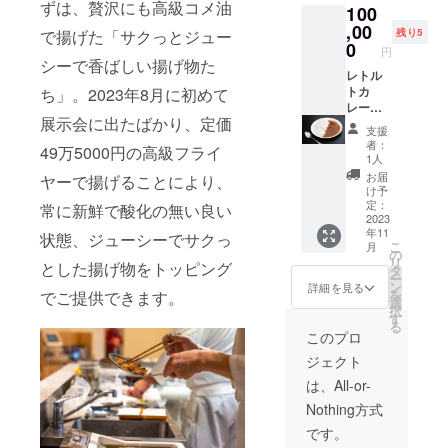
ずは、贅沢にも高級コメ油
100
年12月1
日～
,00
で揚げた「サクっとジュー
残り5
2024年
0
円
10月1日
シーで香ばしい揚げ物た
※1000
レトル
円12枚
トカ
ち」。2023年8月に初めて
綴りで
レーの
展示会に出たばかり、定価
す ※初
一生食
支援
回来店
べ放題
者：
49万5000円の高級フライ
時に店
券です
1人
舗にて
※有効期
お届
ヤーで揚げることにより、
お引き
限2023
け予
取りく
年12月1
定：
常に新鮮で酸化の無い良い
ださい
日～
2023
年11
※お釣り
2100年
状態、ジューシーでサクっ
こ
月
は出ま
10月1日
の
リ
とした揚げ物をトッピング
せん ※
※平日の
タ
ー
貸切
営業時
ン
詳細を見る
を
でご提供できます。
時、臨
間内に
選
択
時休業
ご予約
す
る
時はご
の上お
このプロ
利用い
越しく
ジェクト
ただけ
ださい
ません
（貸切
は、All-or-
営業時
Nothing方式
はご利
用いた
です。
だけま