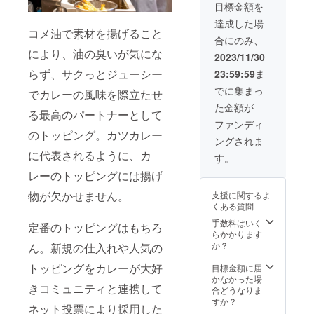
目標金額を
せん）
※無料分
達成した場
は当店
コメ油で素材を揚げること
合にのみ、
指定の
により、油の臭いが気にな
レトル
2023/11/30
トカ
らず、サクっとジューシー
23:59:59
ま
レーと
ご飯の
でに集まっ
でカレーの風味を際立たせ
セット
た金額が
のみの
る最高のパートナーとして
ご提供
ファンディ
となり
のトッピング。カツカレー
ングされま
ます ※
に代表されるように、カ
別のレ
す。
トルト
レーのトッピングには揚げ
カレー
やトッ
物が欠かせません。
支援に関するよ
ピング
くある質問
を食べ
る場合
手数料はいく
定番のトッピングはもちろ
は合計
らかかります
料金か
か？
ん。新規の仕入れや人気の
ら有効
期限内
トッピングをカレーが大好
目標金額に届
100円
かなかった場
きコミュニティと連携して
（税
合どうなりま
込）引
すか？
ネット投票により採用した
きとな