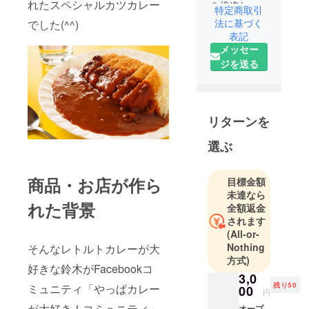
れたスペシャルカツカレー
を推進して
特定商取引
います。ア
法に基づく
でした(^^)
トピー向け
表記
メッセー
にオゾンを
ジを送る
配合した保
湿クリーム
のプロジェ
クトをス
リターンを
タートしま
した。
選ぶ
商品・お店が作ら
目標金額
未達なら
れた背景
全額返金
されます
(All-or-
Nothing
そんなレトルトカレーが大
方式)
好きな鈴木がFacebookコ
3,0
残り50
ミュニティ「やっぱカレー
00
円
が大好き！コミュニティ」
オープ