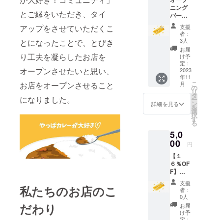
ニング
とご縁をいただき、タイ
バー
ティご
アップをさせていただくこ
支援
招待券
者：
です。
3人
とになったことで、とびき
10月に
お届
行う
り工夫を凝らしたお店を
け予
オープ
定：
オープンさせたいと思い、
ニング
2023
年11
パー
こ
お店をオープンさせること
月
ティへ
の
リ
ご招待
タ
になりました。
ー
させて
ン
詳細を見る
を
いただ
選
択
きま
す
る
す。日
5,0
程が合
わない
00
円
方はお
【１
食事券
６％OF
として
F】
ご利用
6000円
いただ
支援
私たちのお店のこ
分の食
けます
者：
事券で
ので、
0人
す ※有
是非ご
だわり
お届
効期限
活用く
け予
2023年
ださい
定：