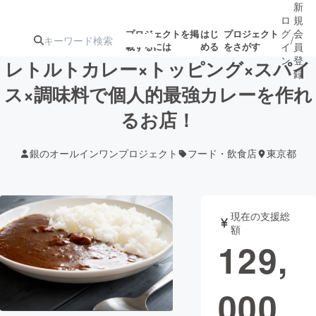
新
ロ
規
グ
会
プロジェクトを掲
はじ
プロジェクト
/
載するには
める
をさがす
イ
員
ン
登
レトルトカレー×トッピング×スパイ
録
ス×調味料で個人的最強カレーを作れ
るお店！
人気のプロ
注目のリ
注目の新着プロ
募集終了が近いプ
もうすぐ公開
ジェクト
ターン
ジェクト
ロジェクト
されます
銀のオールインワンプロジェクト
フード・飲食店
東京都
アート・写真
音楽
現在の支援総
テクノロジー・ガジェット
ゲーム・サ
額
129,
映像・映画
書籍・雑誌
000
ビジネス・起業
チャレンジ