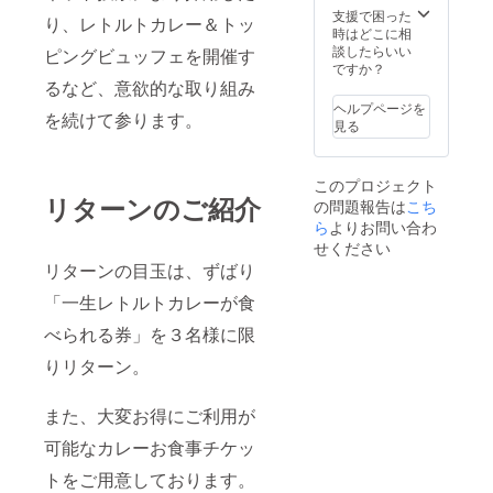
ります
支援で困った
り、レトルトカレー＆トッ
※お持ち
時はどこに相
帰りは
談したらいい
ピングビュッフェを開催す
できま
ですか？
せん ※
るなど、意欲的な取り組み
トッピ
ヘルプページを
を続けて参ります。
ングは
見る
別料金
です ※
店舗貸
このプロジェクト
切や臨
リターンのご紹介
の問題報告は
こち
時休業
の際は
ら
よりお問い合わ
ご利用
せください
いただ
リターンの目玉は、ずばり
けませ
ん ※ご
「一生レトルトカレーが食
来店か
ら1時間
べられる券」を３名様に限
以内を
りリターン。
目安で
のご退
出とな
また、大変お得にご利用が
ります
※店舗廃
可能なカレーお食事チケッ
業の際
はご利
トをご用意しております。
用いた