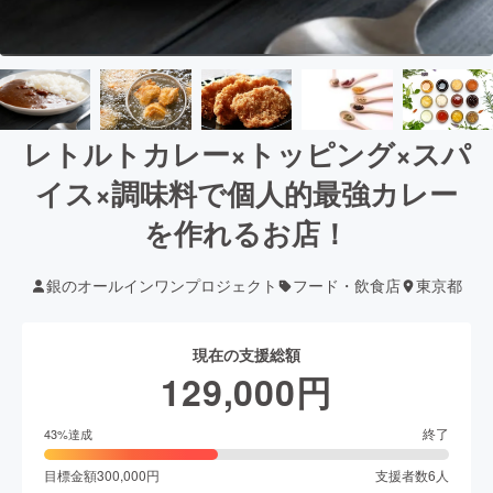
レトルトカレー×トッピング×スパ
イス×調味料で個人的最強カレー
を作れるお店！
銀のオールインワンプロジェクト
フード・飲食店
東京都
現在の支援総額
129,000
円
終了
43
%達成
目標金額
300,000
円
支援者数
6
人