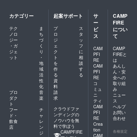
カテゴリー
起案サポート
サ
CAMP
ー
FIRE
テク
ま
プ
ス
ビ
につい
ノロ
ち
ロ
タ
ス
て
ジー
づ
ジ
ッ
・ガ
く
ェ
フ
CAM
CAMP
ジェ
り
ク
に
PFI
FIREと
ット
・
ト
相
RE
は
地
を
談
CAM
あんし
域
作
す
PFI
ん・安
活
る
る
RE
全への
性
資
コ
取り組
化
料
ミュ
み
プロ
音
請
ニ
ニュー
ダク
楽
求
ティ
ス
ト
CAM
ヘルプ
クラウドファ
フー
チ
PFI
お問い
ンディングの
ド・
ャ
RE
合わせ
ノウハウを無
飲食
レ
Crea
料で学ぼう
店
ン
tion
各種規定
CAMPFIRE
ジ
CAM