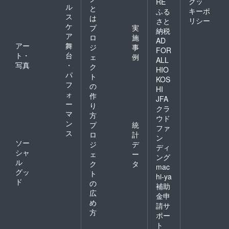
クッ
RE
ル
と
キーポ
ふる
ス
は
リシー
さと
ケ
プ
実
納税
ア
ロ
施
AD
アー
舞
ジ
事
FOR
ト・
台
ェ
例
ALL
写真
・
ク
HIO
パ
ト
KOS
フ
の
HI
ォ
作
JFA
ー
り
クラ
マ
方
ウド
ン
プ
統
ファ
ス
ロ
計
ン
ソー
ジ
デ
ディ
シャ
ェ
ー
ング
ル
ク
タ
mac
グッ
ト
hi-ya
ド
の
補助
広
金申
め
請サ
方
ポー
ト