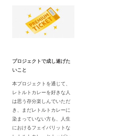
だけな
くなり
ます ※
ご本人
のみの
ご利用
となり
ます ※
廃業や
臨時休
業・貸
切で使
プロジェクトで成し遂げた
えない
場合の
いこと
返金は
致しか
ねます
本プロジェクトを通じて、
レトルトカレーを好きな人
は思う存分楽しんでいただ
き、まだレトルトカレーに
染まっていない方も、人生
におけるフェイバリットな