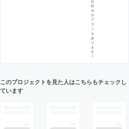
お
任
せ
の
プ
ラ
ン
も
あ
り
ま
す
！
このプロジェクトを見た人はこちらもチェックし
ています