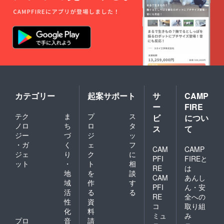
カテゴリー
起案サポート
サ
CAMP
ー
FIRE
テク
ま
プ
ス
ビ
につい
ノロ
ち
ロ
タ
ス
て
ジー
づ
ジ
ッ
・ガ
く
ェ
フ
CAM
CAMP
ジェ
り
ク
に
PFI
FIREと
ット
・
ト
相
RE
は
地
を
談
CAM
あんし
域
作
す
PFI
ん・安
活
る
る
RE
全への
性
資
コ
取り組
化
料
ミュ
み
プロ
音
請