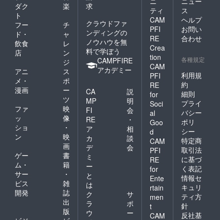
ニ
ニュー
ダク
楽
求
ティ
ス
ト
CAM
ヘルプ
クラウドファ
フー
チ
PFI
お問い
ンディングの
ド・
ャ
RE
合わせ
ノウハウを無
飲食
レ
Crea
料で学ぼう
店
ン
tion
各種規定
CAMPFIRE
ジ
CAM
アカデミー
アニ
ス
利用規
PFI
メ・
ポ
約
RE
漫画
ー
CA
説
細則
for
ツ
MP
明
プライ
Soci
ファ
映
FI
会
バシー
al
ッ
像
RE
・
ポリ
Goo
ショ
・
ア
相
シー
d
ン
映
カ
談
特定商
CAM
画
デ
会
取引法
PFI
ゲー
書
ミ
に基づ
RE
ム・
籍
ー
く表記
for
サー
・
と
情報セ
Ente
ビス
雑
は
キュリ
rtain
開発
誌
ク
サ
ティ方
men
出
ラ
ポ
針
t
版
ウ
ー
反社基
CAM