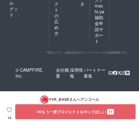
ル
ク
タ
mac
グッ
ト
hi-ya
ド
の
補助
広
金申
め
請サ
方
ポー
ト
「QRコード」は株式会社デンソーウェーブの登録商標です。
© CAMPFIRE,
会社概
採用情
パートナー
Inc.
要
報
募集
YVR_BASE
さんへアンコール
もう一度プロジェクトをやってほしい
11
14