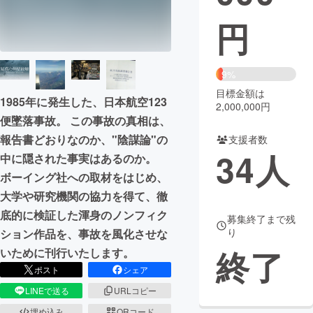
円
まちづくり・地域活性化
CAMPFIRE for Social Good
CAMPFIRE Creation
9%
CAMPFIREふるさと納税
machi-ya
コミュニティ
目標金額は
1985年に発生した、日本航空123
2,000,000円
便墜落事故。 この事故の真相は、
報告書どおりなのか、"陰謀論"の
支援者数
34
人
中に隠された事実はあるのか。
ボーイング社への取材をはじめ、
大学や研究機関の協力を得て、徹
底的に検証した渾身のノンフィク
募集終了まで残
り
ション作品を、事故を風化させな
終了
いために刊行いたします。
ポスト
シェア
LINEで送る
URLコピー
埋め込み
QRコード