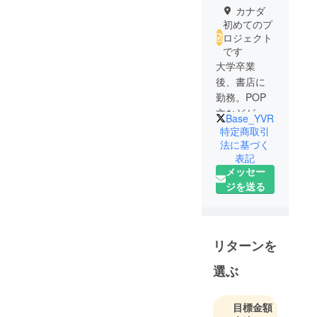
カナダ
初めてのプ
ロジェクト
です
大学卒業
後、書店に
勤務。POP
文などが好
Base_YVR
評を博す。
特定商取引
その後出版
法に基づく
表記
社校閲から
メッセー
編集を経
ジを送る
て、現在は
フリーラン
スの記事ラ
イターとし
リターンを
て活動。
昨年からカ
選ぶ
ナダに移住
し、現在に
目標金額
いたる。