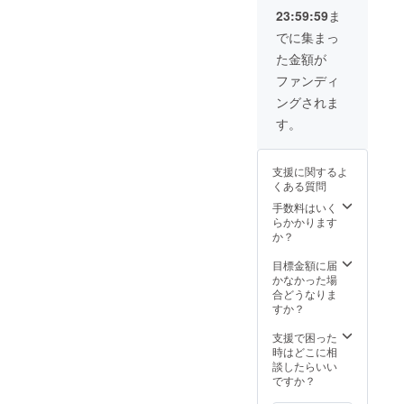
との記載をさせ
23:59:59
ま
ていただきます
ので、ご辞退ご
でに集まっ
希望の旨をご記
た金額が
載ください。
ファンディ
ングされま
す。
支援に関するよ
くある質問
手数料はいく
らかかります
か？
目標金額に届
かなかった場
合どうなりま
すか？
支援で困った
時はどこに相
談したらいい
ですか？