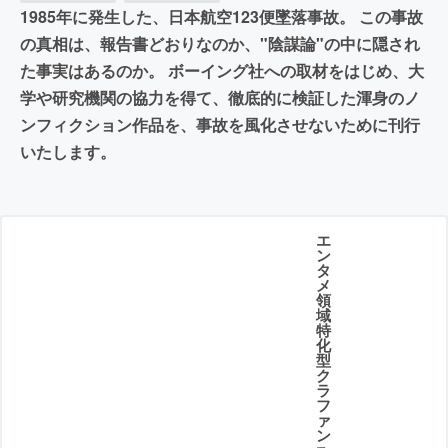
1985年に発生した、日本航空123便墜落事故。 この事故
の真相は、報告書どおりなのか、"陰謀論"の中に隠され
た事実はあるのか。 ボーイング社への取材をはじめ、大
学や研究機関の協力を得て、徹底的に検証した渾身のノ
ンフィクション作品を、事故を風化させないために刊行
いたします。
エ
ン
タ
メ
領
域
特
化
型
ク
ラ
フ
ァ
ン