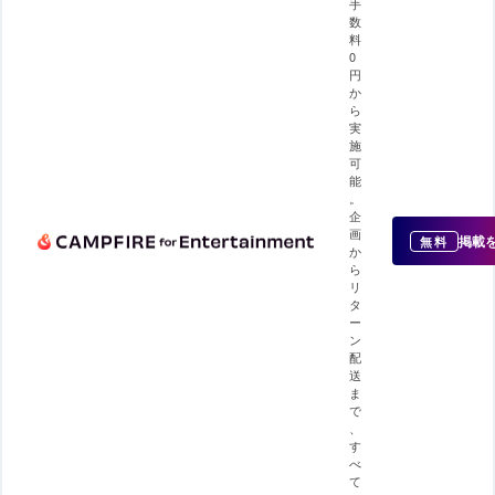
手
数
料
0
円
か
ら
実
施
可
能
。
企
画
掲載
無料
か
ら
リ
タ
ー
ン
配
送
ま
で
、
す
べ
て