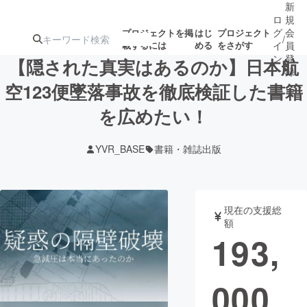
新
ロ
規
グ
会
プロジェクトを掲
はじ
プロジェクト
/
載するには
める
をさがす
イ
員
ン
登
【隠された真実はあるのか】日本航
録
空123便墜落事故を徹底検証した書籍
を広めたい！
人気のプロ
注目のリ
注目の新着プロ
募集終了が近いプ
もうすぐ公開
ジェクト
ターン
ジェクト
ロジェクト
されます
YVR_BASE
書籍・雑誌出版
アート・写真
音楽
現在の支援総
テクノロジー・ガジェット
ゲーム・サ
額
193,
映像・映画
書籍・雑誌
000
ビジネス・起業
チャレンジ