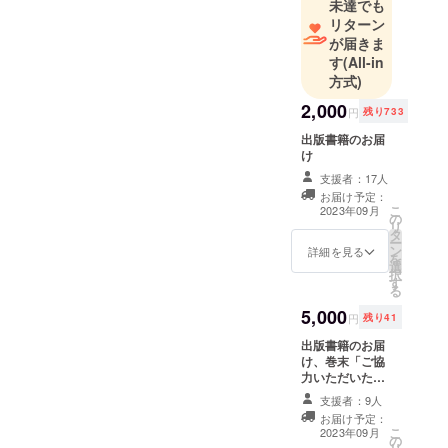
未達でも
リターン
が届きま
す
(All-in
方式)
2,000
円
残り733
出版書籍のお届
け
支援者：17人
お届け予定：
こ
2023年09月
の
リ
タ
ー
ン
詳細を見る
を
選
択
す
る
5,000
円
残り41
出版書籍のお届
け、巻末「ご協
力いただいた皆
様」でのご芳名
支援者：9人
（ハンドルネー
お届け予定：
ム可）の記載 ※
こ
2023年09月
の
ご芳名の掲載に