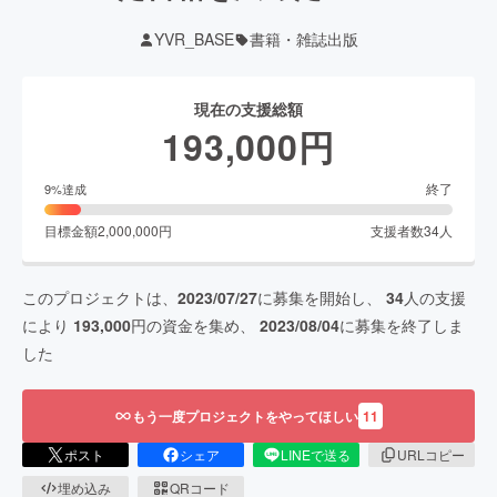
YVR_BASE
書籍・雑誌出版
現在の支援総額
193,000
円
終了
9
%達成
目標金額
2,000,000
円
支援者数
34
人
このプロジェクトは、
2023/07/27
に募集を開始し、
34
人の支援
により
193,000
円の資金を集め、
2023/08/04
に募集を終了しま
した
もう一度プロジェクトをやってほしい
11
ポスト
シェア
LINEで送る
URLコピー
埋め込み
QRコード