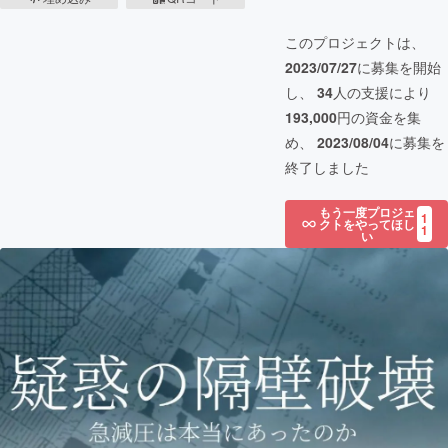
このプロジェクトは、
2023/07/27
に募集を開始
し、
34
人の支援により
193,000
円の資金を集
め、
2023/08/04
に募集を
終了しました
もう一度プロジェ
1
クトをやってほし
1
い