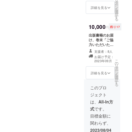
リ
タ
ついて ご支援
ー
ン
をいただけまし
詳細を見る
を
選
た折には、【備
択
す
考】欄に記載を
る
希望するご芳名
10,000
をご入力くださ
円
残り17
い。 ご芳名記
出版書籍のお届
載について、辞
け、巻末「ご協
退される場合で
力いただいた皆
も、匿名で「他
様」でのご芳名
〇名の方々にご
支援者：8人
（ハンドルネー
支援いただきま
お届け予定：
ム可）の記載、
した」との記載
こ
2023年09月
の
研究会合へのご
をさせていただ
リ
タ
参加 ※ご芳名の
きますので、ご
ー
ン
掲載について
詳細を見る
辞退ご希望の旨
を
選
ご支援をいただ
をご記載くださ
択
す
けました折に
い。
る
は、【備考】欄
このプロ
に記載を希望す
ジェクト
るご芳名をご入
力ください。
は、
All-In方
ご芳名記載につ
式
です。
いて、辞退され
る場合でも、匿
目標金額に
名で「他〇名の
関わらず、
方々にご支援い
ただきました」
2023/08/04