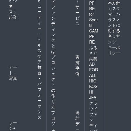
ビジ
ビ
ド
ト
本方針
PFI
ネ
ュ
フ
サ
カスタ
RE
ス・
ー
ァ
ー
マーハ
for
起業
テ
ン
ビ
ラスメ
Spor
ィ
デ
ス
ントに
ts
ー
ィ
対する
CAM
・
ン
考え方
PFI
ヘ
グ
クッ
RE
ル
と
キーポ
ふる
ス
は
リシー
さと
ケ
プ
実
納税
ア
ロ
施
AD
アー
舞
ジ
事
FOR
ト・
台
ェ
例
ALL
写真
・
ク
HIO
パ
ト
KOS
フ
の
HI
ォ
作
JFA
ー
り
クラ
マ
方
ウド
ン
プ
統
ファ
ス
ロ
計
ン
ソー
ジ
デ
ディ
シャ
ェ
ー
ング