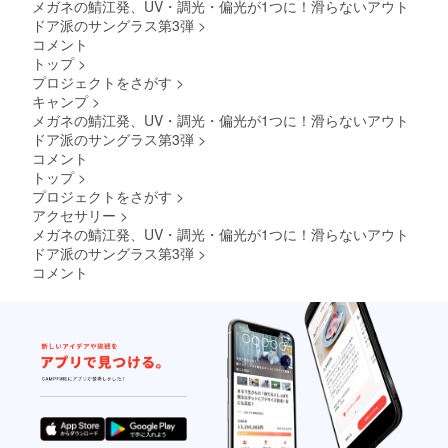
らにお
メガネの鯖江発、UV・調光・偏光が1つに！滑らないアウト
日にち
ドア派のサングラス第3弾
>
をいた
コメント
だく場
トップ
>
合もご
プロジェクトをさがす
>
ざいま
す。 ※
キャンプ
>
医家向
メガネの鯖江発、UV・調光・偏光が1つに！滑らないアウト
け医療
ドア派のサングラス第3弾
>
機器で
コメント
はござ
トップ
>
いませ
ん。
プロジェクトをさがす
>
アクセサリー
>
メガネの鯖江発、UV・調光・偏光が1つに！滑らないアウト
ドア派のサングラス第3弾
>
コメント