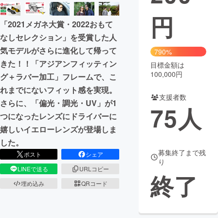
円
まちづくり・地域活性化
「2021メガネ大賞・2022おもて
なしセレクション」を受賞した人
CAMPFIRE for Social Good
CAMPFIRE Creation
気モデルがさらに進化して帰って
790%
CAMPFIREふるさと納税
machi-ya
コミュニティ
きた！！「アジアンフィッティン
目標金額は
100,000円
グ＋ラバー加工」フレームで、こ
れまでにないフィット感を実現。
支援者数
さらに、「偏光・調光・UV」が1
75
人
つになったレンズにドライバーに
嬉しいイエローレンズが登場しま
した。
募集終了まで残
ポスト
シェア
り
LINEで送る
URLコピー
終了
埋め込み
QRコード