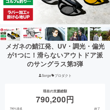
メガネの鯖江発、UV・調光・偏光
が1つに！滑らないアウトドア派
のサングラス第3弾
Sorge
プロダクト
現在の支援総額
790,200
円
終了
790
%達成