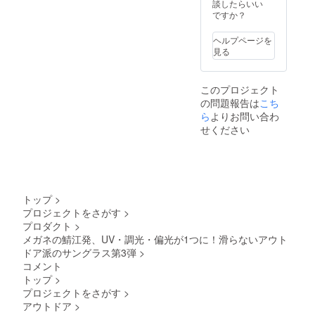
す。 ※
上に多
談したらいい
価格に
ポスト
くのご
ですか？
対する
投函で
応援を
もので
の発送
頂いた
す。 ※
ヘルプページを
となり
場合、
医家向
見る
ます。
お届け
け医療
※ 仕
までさ
機器で
様、デ
らにお
はござ
このプロジェクト
ザイン
日にち
いませ
の問題報告は
こち
等、一
をいた
ん。
部変更
ら
よりお問い合わ
だく場
になる
合もご
せください
場合が
ざいま
ござい
す。 ※
ます。
医家向
あらか
け医療
じめご
機器で
了承く
はござ
トップ
>
ださ
いませ
プロジェクトをさがす
>
い。 ※
ん。
プロダクト
>
想定以
上に多
メガネの鯖江発、UV・調光・偏光が1つに！滑らないアウト
くのご
ドア派のサングラス第3弾
>
応援を
コメント
頂いた
トップ
>
場合、
プロジェクトをさがす
>
お届け
アウトドア
>
までさ