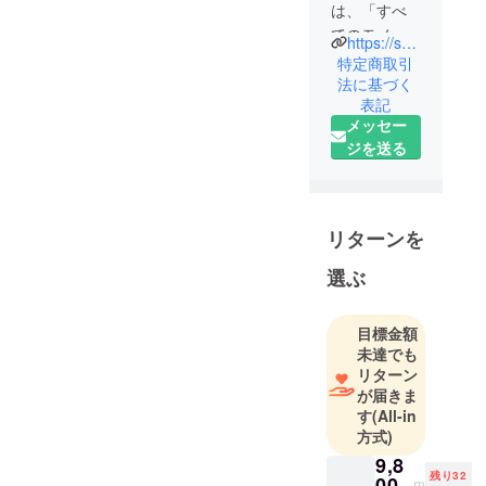
は、「すべ
てのモノが
https://sorge.jp/
共生できる
特定商取引
社会を！」
法に基づく
表記
をミッショ
メッセー
ンに、アウ
ジを送る
トドアブラ
ンド
Sorge(ゾル
ゲ)を展開し
リターンを
ています。
選ぶ
Sorgeは、廃
棄されるも
目標金額
のを魅力的
未達でも
な商品に変
リターン
え、新しい
が届きま
す
(All-in
命を吹き込
方式)
むことで、
9,8
環境問題に
残り32
00
円