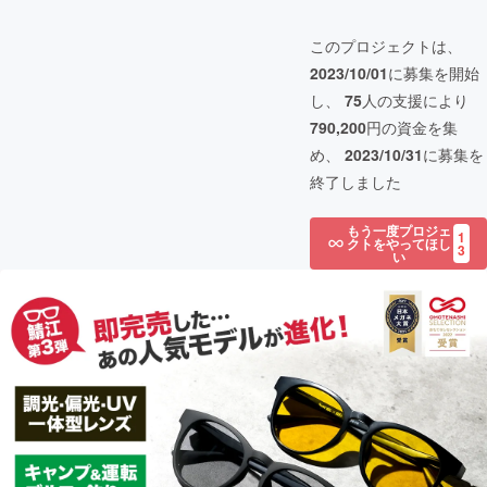
このプロジェクトは、
2023/10/01
に募集を開始
し、
75
人の支援により
790,200
円の資金を集
め、
2023/10/31
に募集を
終了しました
もう一度プロジェ
1
クトをやってほし
3
い