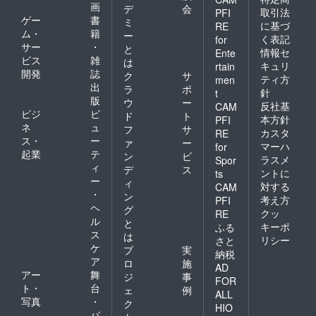
画
デ
会
取引法
PFI
ゲー
書
ミ
に基づ
RE
ム・
籍
ー
く表記
for
サー
・
と
情報セ
Ente
ビス
雑
は
キュリ
rtain
開発
誌
ク
サ
ティ方
men
出
ラ
ポ
針
t
版
ウ
ー
反社基
CAM
ビジ
ビ
ド
ト
本方針
PFI
ネ
ュ
フ
サ
カスタ
RE
ス・
ー
ァ
ー
マーハ
for
起業
テ
ン
ビ
ラスメ
Spor
ィ
デ
ス
ントに
ts
ー
ィ
対する
CAM
・
ン
考え方
PFI
ヘ
グ
クッ
RE
ル
と
キーポ
ふる
ス
は
リシー
さと
ケ
プ
実
納税
ア
ロ
施
AD
アー
舞
ジ
事
FOR
ト・
台
ェ
例
ALL
写真
・
ク
HIO
パ