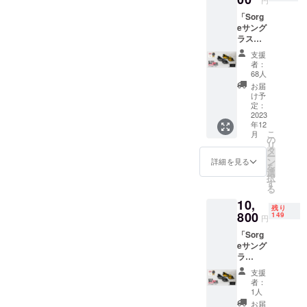
向き合い、
人にも自然
「Sorg
eサング
にも気遣う
ラス」
アウトドア
一般販
支援
売予定
ブランドと
者：
価格
68人
して、サス
14,800
お届
テナブルな
円
け予
（税・
定：
ライフスタ
送料無
2023
イルを提案
年12
料）の
こ
月
していま
ところ
の
リ
100名様
タ
す。
ー
限定で
ン
詳細を見る
を
5,000円
選
択
OFFの
さらには、
す
る
9,800円
人々が、
10,
（税込
残り
「Sorge」を
み・送
800
149
円
料無
使えば使う
「Sorg
料）に
ほど、地球
eサング
てお届
ラ
環境が豊か
けしま
ス」
す。
になる取り
支援
一般販
【内
者：
組みとし
売価格
容】 ■
1人
14,800
サング
て、売上の
お届