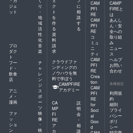
・ガ
く
ェ
フ
CAM
CAMP
ジェ
り
ク
に
PFI
FIREと
ット
・
ト
相
RE
は
地
を
談
CAM
あんし
域
作
す
PFI
ん・安
活
る
る
RE
全への
性
資
コ
取り組
化
料
ミュ
み
プロ
音
請
ニ
ニュー
ダク
楽
求
ティ
ス
ト
CAM
ヘルプ
クラウドファ
フー
チ
PFI
お問い
ンディングの
ド・
ャ
RE
合わせ
ノウハウを無
飲食
レ
Crea
料で学ぼう
店
ン
tion
各種規定
CAMPFIRE
ジ
CAM
アカデミー
アニ
ス
利用規
PFI
メ・
ポ
約
RE
漫画
ー
CA
説
細則
for
ツ
MP
明
プライ
Soci
ファ
映
FI
会
バシー
al
ッ
像
RE
・
ポリ
Goo
ショ
・
ア
相
シー
d
ン
映
カ
談
特定商
CAM