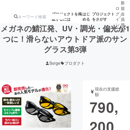
新
ロ
規
グ
会
プロジェクトを掲
はじ
プロジェクト
/
載するには
める
をさがす
イ
員
ン
登
メガネの鯖江発、UV・調光・偏光が1
録
つに！滑らないアウトドア派のサン
グラス第3弾
人気のプロ
注目のリ
注目の新着プロ
募集終了が近いプ
もうすぐ公開
ジェクト
ターン
ジェクト
ロジェクト
されます
Sorge
プロダクト
アート・写真
音楽
現在の支援総
テクノロジー・ガジェット
ゲーム・サ
額
790,
映像・映画
書籍・雑誌
200
ビジネス・起業
チャレンジ