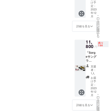
円（税
ラス：
け予
1%を地球環
込み・
1個 ■カ
定：
境の為に還
送料無
2023
ラー：
年12
料）の
マット
元していま
こ
月
ところ
ブラッ
の
す。
リ
150名様
ク ■付
タ
ー
限定で
属品：
ン
詳細を見る
を
4,000円
メガネ
選
択
OFFの
ケース
す
る
10,800
■お届け
11,
円（税
予定：
残り
込み・
800
2023/12
199
円
送料無
月末日
「Sorg
料）に
まで ク
eサング
てお届
ラウド
ラ
けしま
ファン
ス」
す。
ディン
支援
一般販
【内
グ終了
者：
売価格
容】 ■
後、お
1人
14,800
サング
申し込
お届
円（税
ラス：
み順に
け予
込み・
1個 ■カ
定：
発送い
送料無
2023
ラー：
たしま
年12
料）の
マット
す。 ■
こ
月
ところ
ブラッ
の
保証に
リ
200名様
ク ■付
タ
つい
ー
限定で
属品：
ン
て：万
詳細を見る
を
3,000円
メガネ
選
が一、
択