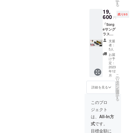
OFFの
ケース
す
初期不
る
10,800
■お届け
良が
19,
円（税
予定：
あった
残り95
込み・
600
2023/12
場合
円
送料無
月末日
は、交
「Sorg
料）に
まで ク
換を承
eサング
てお届
ラウド
りま
ラス」
けしま
ファン
す。到
一般販
す。
ディン
着後1週
支援
売予定
【内
グ終了
間以内
者：
価格
容】 ■
後、お
5人
にご連
29,600
サング
申し込
絡をお
お届
円（税
ラス：
み順に
け予
願いい
込み・
1個 ■カ
定：
発送い
たしま
送料無
2023
ラー：
たしま
す。 ※
年12
料）の
マット
す。 ※
お届け
こ
月
ところ
ブラッ
の
ポスト
は、ポ
リ
100組限
ク ■付
タ
投函で
スト投
ー
定で
属品：
ン
の発送
詳細を見る
函とな
を
10,000
メガネ
選
となり
りま
択
円OFF
ケース
す
ます。
す。 ※
る
の
■お届け
※ 仕
このプロ
仕様、
19,600
予定：
様、デ
デザイ
ジェクト
円（税
2023/12
ザイン
ン等、
込み・
月末日
等、一
は、
All-In方
一部変
送料無
まで ク
部変更
更にな
式
です。
料）に
ラウド
になる
る場合
てお届
ファン
場合が
目標金額に
がござ