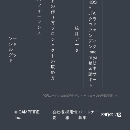
ト
KOS
フ
の
HI
ォ
作
JFA
ー
り
クラ
マ
方
ウド
ン
プ
統
ファ
ス
ロ
計
ン
ソー
ジ
デ
ディ
シャ
ェ
ー
ング
ル
ク
タ
mac
グッ
ト
hi-ya
ド
の
補助
広
金申
め
請サ
方
ポー
ト
「QRコード」は株式会社デンソーウェーブの登録商標です。
© CAMPFIRE,
会社概
採用情
パートナー
Inc.
要
報
募集