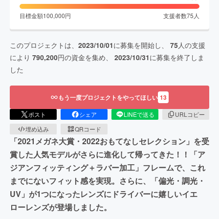
目標金額
100,000
円
支援者数
75
人
このプロジェクトは、
2023/10/01
に募集を開始し、
75
人の支援
により
790,200
円の資金を集め、
2023/10/31
に募集を終了しま
した
もう一度プロジェクトをやってほしい
13
ポスト
シェア
LINEで送る
URLコピー
埋め込み
QRコード
「2021メガネ大賞・2022おもてなしセレクション」を受
賞した人気モデルがさらに進化して帰ってきた！！「ア
ジアンフィッティング＋ラバー加工」フレームで、これ
までにないフィット感を実現。さらに、「偏光・調光・
UV」が1つになったレンズにドライバーに嬉しいイエ
ローレンズが登場しました。