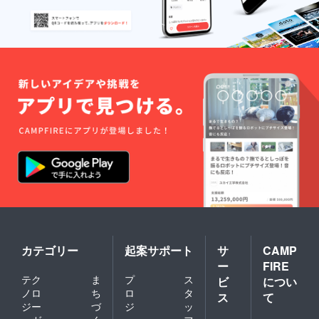
カテゴリー
起案サポート
サ
CAMP
ー
FIRE
テク
ま
プ
ス
ビ
につい
ノロ
ち
ロ
タ
ス
て
ジー
づ
ジ
ッ