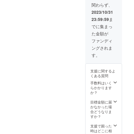
けしま
ディン
ござい
いま
関わらず、
す。
グ終了
ます。
す。あ
【内
後、お
あらか
2023/10/31
らかじ
容】 ■
申し込
じめご
めご了
23:59:59
ま
サング
み順に
了承く
承くだ
ラス：
発送い
ださ
でに集まっ
さい。
2個 ■カ
たしま
い。 ※
※想定以
た金額が
ラー：
す。 ※
想定以
上に多
マット
ポスト
上に多
ファンディ
くのご
ブラッ
投函で
くのご
支援を
ングされま
ク ■付
の発送
応援を
頂いた
属品：
となり
頂いた
す。
場合、
メガネ
ます。
場合、
お届け
ケース
※ 仕
お届け
までさ
■お届け
様、デ
までさ
らにお
支援に関するよ
予定：
ザイン
らにお
日にち
くある質問
2023/12
等、一
日にち
をいた
月末日
部変更
手数料はいく
をいた
だく場
まで ク
になる
らかかります
だく場
合もご
ラウド
場合が
か？
合もご
ざいま
ファン
ござい
ざいま
す。 ※
ディン
ます。
目標金額に届
す ※医
税込・
グ終了
あらか
かなかった場
家向け
送料無
後、お
じめご
合どうなりま
医療機
料 ※ 割
申し込
了承く
すか？
器では
引率は
み順に
ださ
ござい
製品本
発送い
い。 ※
支援で困った
ませ
体の販
たしま
想定以
時はどこに相
ん。
売予定