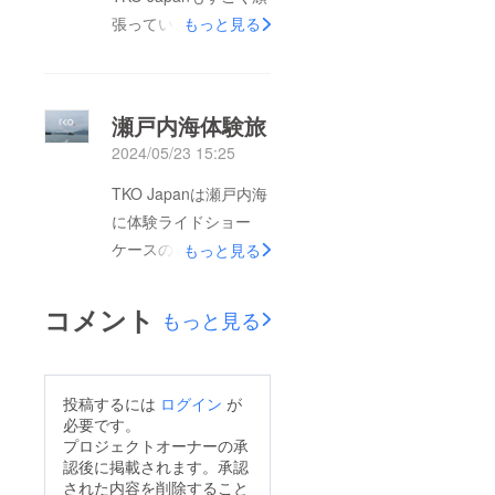
張っているでやっと山
もっと見る
中湖でも遊べます！
You can enjoy TKO
Japan’s Type-001 in
瀬戸内海体験旅
Yamanakako too!この
2024/05/23 15:25
夏最高の水上遊びしな
い？ロイドより
TKO Japanは瀬戸内海
に体験ライドショー
ケースのために行きま
もっと見る
した。娘も一緒に行っ
て、瀬戸内海の美しさ
コメント
もっと見る
を体験できて嬉しかっ
たです。皆さん初乗り
でも上手に乗りこなし
投稿するには
ログイン
が
ていて僕もとても嬉し
必要です。
かったです。あいにく
プロジェクトオーナーの承
認後に掲載されます。承認
天候には恵まれません
された内容を削除すること