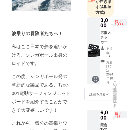
が届きま
す
(All-in
方式)
3,0
残り
00
1,999
円
応援ス
波乗りの冒険者たちへ！
テッ
カー
私はここ日本で夢を追いか
セット
支援
セット
者：
ける、シンガポール出身の
このリ
1人
ターン
お届
ロイドです。
には以
け予
下が含
定：
まれま
2024
この度、シンガポール発の
年10
す： ・
こ
月
TKO
革新的な製品である、Type-
の
リ
ジャパ
タ
ー
001電動サーフィンジェット
ンの限
ン
詳細を見る
を
定ス
選
択
ボードを紹介することがで
テッ
す
る
カー
きて大変嬉しいです！
6,0
セット
残り
(目安
00
497
円
11cmx
これから、気分の高揚とワ
限定
6cmと
TKO