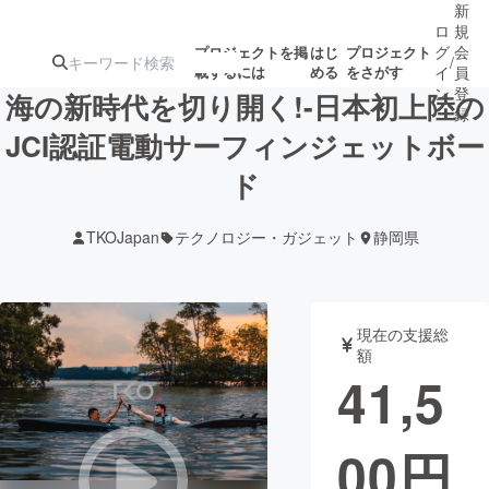
新
ロ
規
グ
会
プロジェクトを掲
はじ
プロジェクト
/
載するには
める
をさがす
イ
員
ン
登
海の新時代を切り開く!-日本初上陸の
録
JCI認証電動サーフィンジェットボー
ド
人気のプロ
注目のリ
注目の新着プロ
募集終了が近いプ
もうすぐ公開
ジェクト
ターン
ジェクト
ロジェクト
されます
TKOJapan
テクノロジー・ガジェット
静岡県
アート・写真
音楽
現在の支援総
テクノロジー・ガジェット
ゲーム・サ
額
41,5
映像・映画
書籍・雑誌
00
円
ビジネス・起業
チャレンジ