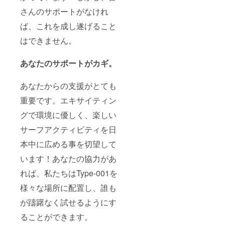
ベート
09:00-
リー 1
さんのサポートがなけれ
ビーチ
17:00
個 バッ
やヨッ
・休業
テリー
ば、これを成し遂げること
トへの
期間：
充電器
訪問の
冬季
1個 専
はできません。
手配に
（ウェ
用キャ
つい
ット
リー
て、お
スーツ
ケース
あなたのサポートがカギ。
問い合
をお持
1個 本
わせく
ちの方
体用リ
ださ
は体験
モート
あなたからの支援がとても
い。 ・
出来ま
コント
支援者
す。）
ロー
重要です。エキサイティン
様との
・場
ラー 1
グで環境に優しく、楽しい
連絡方
所：お
個 緊急
法：詳
近くの
停止用
サーフアクティビティを日
細は
水域の
キルス
メール
利用可
イッチ
本中に広める事を切望して
で連絡
能性
1個 本
しま
や、プ
体用
います！あなたの協力があ
す。
ライ
サーフ
ベート
フィン
れば、私たちはType-001を
ビーチ
2個
様々な場所に配置し、誰も
やヨッ
ボード
トへの
は1年間
が躊躇なく試せるようにす
訪問の
のメー
手配に
カー保
ることができます。
つい
証 バッ