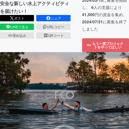
2024/05/15
に募集を開始
安全な新しい水上アクティビティ
し、
6
人の支援により
を届けたい！
41,500
円の資金を集め、
ポスト
シェア
2024/07/31
に募集を終了
LINEで送る
URLコピー
しました
埋め込み
QRコード
もう一度プロジェク
トをやってほしい