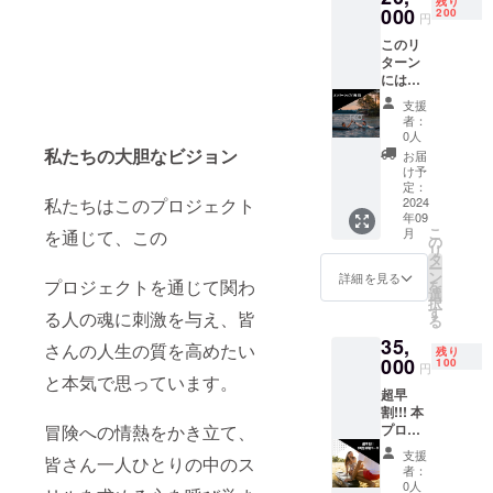
残り
あなた
000
フィン
200
円
の日常
ジェッ
このリ
に喜び
トボー
ターン
をもた
ド １台
には以
らしま
30分体
下が含
す！ こ
験 小売
支援
まれま
のリ
価格:
者：
す： ・
ターン
¥25,000
0人
【Cam
には以
私たちの大胆なビジョン
■備考
お届
pfire限
下が含
参加可
け予
定】
まれま
定：
能人数
TKO
2024
私たちはこのプロジェクト
す： ・
１名 10
年09
Japan
【Cam
分安全
こ
月
を通じて、この
メン
pfire限
の
説明＋
リ
バー
定】
タ
乗り方
ー
シップ
TKO
ン
指導 30
詳細を見る
プロジェクトを通じて関わ
を
（1年
Japan
選
分体験
択
間） 加
電動
す
指導し
る人の魂に刺激を与え、皆
る
入パッ
サー
てくれ
35,
ク！ →
フィン
るス
さんの人生の質を高めたい
残り
会員割
000
ジェッ
100
タッフ
円
引価格
と本気で思っています。
トボー
付き 最
超早
で、
ド １台
大２馬
割!!! 本
パッ
３０分
力以下
プロ
冒険への情熱をかき立て、
ケージ
体験 小
の出力
ジェク
商品以
売価格:
であれ
支援
皆さん一人ひとりの中のス
トを支
外の
¥25,000
ば特殊
者：
援いた
サービ
■備考
0人
船舶免