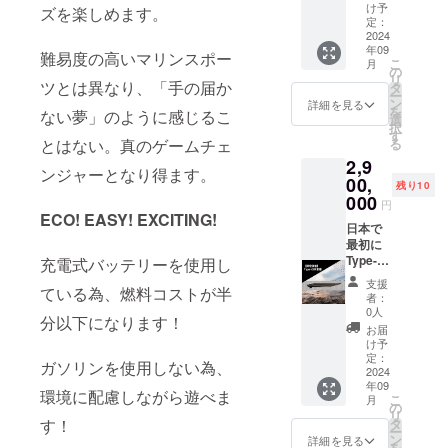
船舶免
み合わ
らしま
ジェク
（ウェ
け予
者様と
ズを楽しめます。
許不要
せて楽
す！ あ
トを支
ット
定：
の連絡
有効期
しみた
なたの
援いた
2024
スーツ
方法：
年09
限：
い！」
パー
だき、
をお持
難易度の高いマリンスポー
詳細は
こ
月
2027年
そんな
ティー
ありが
ちの方
の
メール
リ
9月末ま
ご要望
に楽し
とうご
ツとは異なり、「手の届か
は体験
タ
で連絡
ー
で
にお応
さをお
ざいま
出来ま
ン
詳細を見る
しま
を
ない夢」のように感じるこ
45,000
えしま
届けし
す。 追
す。）
選
す。
択
円の超
す。 こ
ます！
加バッ
・場
す
る
とはない。真のゲームチェ
早割リ
のリ
「仲間
テリー
所：⒈
2,9
ターン
ターン
と海や
で、
静岡市
ンジャーとなり得ます。
と同一
には以
湖で試
もっと
00,
清水区
残り10
の内容
下が含
してみ
楽しみ
三保真
000
円
・体験
まれま
た
を！ 小
崎ビー
ECO! EASY! EXCITING!
可能日
す： ・
い！」
売価格:
日本で
チ
時：春
【Cam
「ヨッ
¥1,000,
最初に
夏秋
pfire限
トや
000 +
Type-
⒉ 静
充電式バッテリーを使用し
季 何
定
船、水
税10%
001
岡市駿
支援
ている為、燃料コストが半
曜日で
only】
上
+ 送料
ジェッ
河区用
者：
も予約
TKO
ジェッ
¥150,00
トボー
宗ビー
0人
分以下になります！
可能
Japan
トと組
0(概算)
ドを手
チ
お届
09:00-
電動
み合わ
=
に入れ
け予
17:00
サー
せて楽
1,250,0
よう！
3. 静
定：
ガソリンを使用しない為、
・休業
フィン
しみた
00 この
本プロ
2024
岡市牧
年09
期間：
ジェッ
い！」
リター
ジェク
之原所
環境に配慮しながら遊べま
こ
月
冬季
トボー
そんな
ンには
トを支
のビー
の
リ
（ウェ
ド ２台
ご要望
以下が
援いた
チ ・支
タ
す！
ー
ット
２時間
にお応
含まれ
だき、
援者様
ン
詳細を見る
を