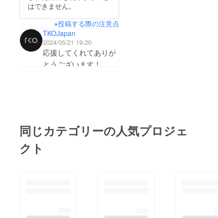
でしたが、良い体験試
はできません。
運転になりました。こ
※投稿する際の注意点
れからも頑張りますの
TKOJapan
で、皆様応援お願いし
2024/05/21 19:20
ます！！
応援してくれてありが
とうございます！
今週デビュー色んなこ
とを勉強しました！
静岡県の名産品になり
たいからもっと頑張り
ます！
同じカテゴリーの人気プロジェ
クト