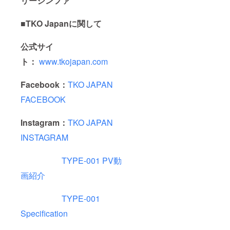
リージンファ
■TKO Japanに関して
公式サイ
ト：
www.tkojapan.com
Facebook：
TKO JAPAN
FACEBOOK
Instagram：
TKO JAPAN
INSTAGRAM
TYPE-001 PV動
画紹介
TYPE-001
Specification