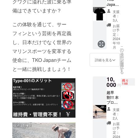
7x3.5c
クワクに溢れた波に乗る準
Japan T
m) ・
シャツ
備はできていますか？
TKO
支援
このリ
Japan
者：
ターン
からあ
3人
この体験を通じて、サー
には以
なたへ
お届
下が含
の感謝
け予
フィンという芸術を再定義
まれま
の手紙
定：
す： ・
2024
し、日本だけでなく世界の
年10
TKO
こ
月
Japan
の
マリンスポーツを変革する
リ
からあ
タ
ー
なたへ
使命に、TKO Japanチーム
ン
詳細を見る
を
の感謝
選
択
と一緒に挑戦しましょう！
の手紙
す
る
・キャ
10,
ンプ
残り
ファイ
000
198
円
ヤー限
超早
定Tシャ
割!!! 本
ツ サイ
プロ
ズ：
ジェク
M 68 x
支援
トを支
50 x 46
者：
援いた
L 71 x
2人
だき、
53 x 48
お届
ありが
素材: ポ
け予
とうご
リエス
定：
ざいま
2024
テル