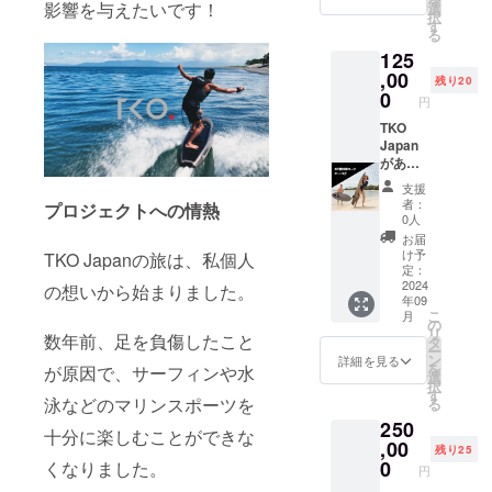
面輝く
【Cam
影響を与えたいです！
選
できま
ターン
静岡市
択
晴れわ
pfire限
す
せん 期
と同一
清水区
る
たる空
定】
限2024
の内容
三保真
125
の下、
TKO
年8月か
・体験
崎ビー
あなた
,00
Japan
ら2025
可能日
残り20
チ
の日常
電動
0
年9月末
時：春
円
に喜び
サー
まで
夏秋
⒉ 静
をもた
TKO
フィン
季 何
岡市駿
らしま
Japan
ジェッ
曜日で
河区用
す！ 友
があな
トボー
も予約
宗ビー
達と一
たのも
ド 2台
可能
チ
支援
緒に乗
とへ
２時間
09:00-
者：
プロジェクトへの情熱
ろう! こ
やって
乗り放
0人
17:00
3. 静
のリ
くる！
題体験
・休業
お届
岡市牧
ターン
本プロ
小売価
け予
期間：
TKO Japanの旅は、私個人
之原所
には以
ジェク
格:
定：
冬季
のビー
下が含
トを支
2024
¥60,000
の想いから始まりました。
（ウェ
チ ・支
年09
まれま
援いた
■備考
ット
援者様
こ
月
す： ・
だき、
参加可
の
スーツ
の交通
リ
【Cam
ありが
数年前、足を負傷したこと
能人数
タ
をお持
費や滞
ー
pfire限
とうご
最大４
ン
詳細を見る
ちの方
在費：
を
が原因で、サーフィンや水
定】
ざいま
名 10分
選
は体験
支援者
択
TKO
す。 私
安全説
す
出来ま
様の交
泳などのマリンスポーツを
る
Japan
たち
明＋乗
す。）
通費や
250
電動
TKO
り方指
・場
十分に楽しむことができな
滞在費
サー
Japan
,00
導 2時
所：⒈
残り25
は各自
フィン
は、水
間体験
0
くなりました。
静岡市
でご負
円
ジェッ
面輝く
指導し
清水区
担くだ