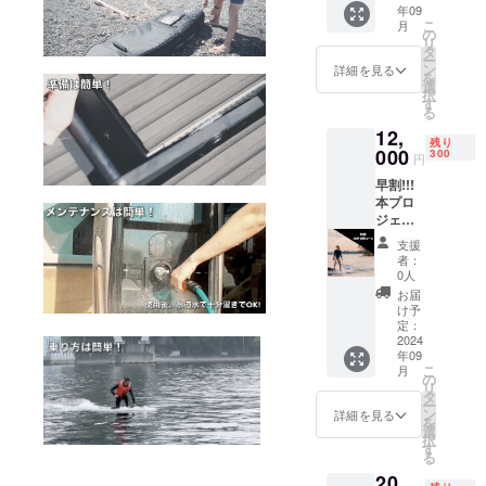
年09
す。 私
100%
こ
月
たち
の
リ
TKO
タ
ー
Japan
ン
詳細を見る
を
は、水
選
択
面輝く
す
る
晴れわ
12,
たる空
残り
の下、
000
300
円
あなた
早割!!!
の日常
本プロ
に喜び
ジェク
をもた
トを支
らしま
支援
援いた
す！ こ
者：
だき、
のリ
0人
ありが
ターン
お届
とうご
には以
け予
ざいま
下が含
定：
す。 私
2024
まれま
年09
たち
す： ・
こ
月
TKO
【Cam
の
リ
Japan
pfire限
タ
ー
は、水
定】
ン
詳細を見る
を
面輝く
TKO
選
択
晴れわ
Japan
す
る
たる空
電動
20,
の下、
サー