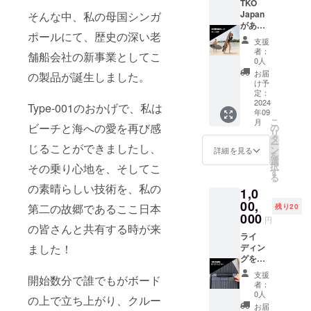
トボー
晴れわ
TKO
てくれ
三保真
さい。
ド 2台
たる空
Japan
そんな中、私の母国シンガ
るス
崎ビー
・支援
２時間
の下、
があな
タッフ
チ
者様と
ポールにて、歴史の深い老
乗り放
あなた
たのも
付き 最
の連絡
支援
題体験
の日常
とへ
大２馬
⒉ 静
者：
方法：
舗船会社の新事業としてこ
小売価
に喜び
やって
力以下
0人
岡市駿
詳細は
格:
をもた
くる！
の出力
河区用
お届
メール
の製品が誕生しました。
¥60,000
らしま
本プロ
であれ
け予
宗ビー
で連絡
■備考
す！ あ
ジェク
ば特殊
定：
チ
しま
参加可
なたの
トを支
2024
船舶免
Type-001のおかげで、私は
す。
年09
能人数
パー
援いた
許不要
3. 静
こ
月
最大４
ティー
だき、
有効期
ビーチと海への愛を再び感
の
岡市牧
リ
名 10分
に楽し
ありが
限：
タ
之原所
ー
じることができましたし、
安全説
さをお
とうご
2027年
ン
詳細を見る
のビー
を
明＋乗
届けし
ざいま
9月末ま
選
チ ・支
択
その乗り心地を、そしてこ
り方指
ます！
す。 私
で ・体
す
援者様
る
導 2時
「仲間
たち
験可能
の交通
の素晴らしい技術を、私の
1,0
間体験
と海や
TKO
日時：
費や滞
指導し
湖で試
Japan
00,
春夏秋
在費：
第二の故郷であるここ日本
残り20
てくれ
してみ
は、水
季 何
000
支援者
円
るス
た
面輝く
曜日で
の皆さんと共有する時が来
様の交
タッフ
い！」
晴れわ
ライ
も予約
通費や
付き 最
「ヨッ
たる空
ディン
ました！
可能
滞在費
大２馬
トや
の下、
グを長
09:00-
は各自
力以下
船、水
あなた
時間楽
17:00
でご負
支援
開始数分で誰でもがボード
の出力
上
の日常
しも
・休業
担くだ
者：
であれ
ジェッ
に喜び
う！ 本
期間：
0人
さい。
の上で立ち上がり、クルー
ば特殊
トと組
をもた
プロ
冬季
・支援
お届