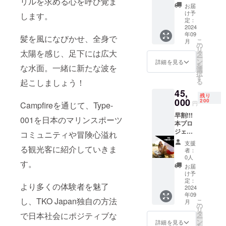
リルを求める心を呼び覚ま
だき、
スをお
参加可
許不要
お届
ありが
楽しみ
能人数
け予
有効期
します。
とうご
いただ
定：
１名 10
限：
ざいま
2024
けます
分安全
2027年
年09
す。 私
→TKO
説明＋
髪を風になびかせ、全身で
9月末ま
こ
月
たち
Japan
の
乗り方
で ・体
リ
TKO
太陽を感じ、足下には広大
製品購
タ
指導 30
験可能
ー
Japan
入に対
ン
分体験
詳細を見る
日時：
を
な水面。一緒に新たな波を
は、水
し、会
選
指導し
春夏秋
択
面輝く
員割引
す
てくれ
季 何
る
起こしましょう！
晴れわ
をご利
るス
曜日で
45,
たる空
用いた
タッフ
も予約
残り
の下、
000
だけま
200
付き 最
可能
円
Campfireを通じて、Type-
あなた
す。
大２馬
09:00-
早割!!!
の日常
（ジェ
力以下
001を日本のマリンスポーツ
17:00
本プロ
に喜び
ット
の出力
・休業
ジェク
をもた
ボード
コミュニティや冒険心溢れ
であれ
期間：
トを支
らしま
本体
ば特殊
冬季
支援
援いた
る観光客に紹介していきま
す！ 友
50,000
船舶免
者：
（ウェ
だき、
達と一
円オ
0人
許不要
ット
す。
ありが
緒に乗
フ、ア
有効期
お届
スーツ
とうご
ろう! こ
クセサ
け予
限：
をお持
ざいま
のリ
定：
リーお
2027年
ちの方
より多くの体験者を魅了
す。 私
2024
ターン
よび
9月末ま
は体験
年09
たち
には以
グッズ
で
出来ま
し、TKO Japan独自の方法
こ
月
TKO
下が含
の
10%オ
12,000
す。）
リ
Japan
まれま
タ
フ） ＊
で日本社会にポジティブな
円の超
・場
ー
は、水
す： ・
ン
譲渡は
詳細を見る
早割リ
所：⒈
を