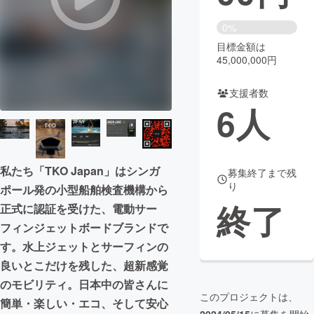
まちづくり・地域活性化
0%
目標金額は
45,000,000円
CAMPFIRE for Social Good
CAMPFIRE Creation
CAMPFIREふるさと納税
machi-ya
コミュニティ
支援者数
6
人
私たち「TKO Japan」はシンガ
募集終了まで残
り
ポール発の小型船舶検査機構から
終了
正式に認証を受けた、電動サー
フィンジェットボードブランドで
す。水上ジェットとサーフィンの
良いとこだけを残した、超新感覚
のモビリティ。日本中の皆さんに
このプロジェクトは、
簡単・楽しい・エコ、そして安心