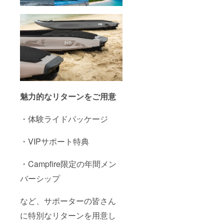
ターン
実行と
なりま
す。
（日本
の規制
により
ボード
は2馬力
以下の
設定で
ご使用
魅力的なリターンをご用意
くださ
い。2馬
力以上
・体験ライドパッケージ
の設定
で使用
した場
・VIPサポート特典
合、
ボード
検査並
・Campfire限定の年間メン
びに特
バーシップ
殊船舶
免許が
必要と
など、サポーターの皆さん
なりま
すので
に特別なリターンを用意し
ご注意