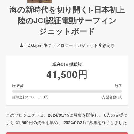
海の新時代を切り開く!-日本初上
陸のJCI認証電動サーフィン
ジェットボード
TKOJapan
テクノロジー・ガジェット
静岡県
現在の支援総額
41,500
円
終了
0
%達成
目標金額
45,000,000
円
支援者数
6
人
このプロジェクトは、
2024/05/15
に募集を開始し、
6
人の支援に
より
41,500
円の資金を集め、
2024/07/31
に募集を終了しました