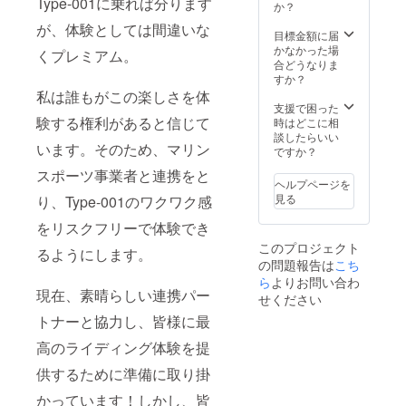
Type-001に乗れば分ります
在費：
験可能
全説明
利用可
0(概算)
か？
支援者
日時：
＋乗り
能
=
が、体験としては間違いな
様の交
春夏秋
方指導
PSE/JIS
¥3,225,
目標金額に届
通費や
季 何
2時間体
/IEC/IS
000
かなかった場
くプレミアム。
滞在費
曜日で
験 最大
O9001/
このリ
合どうなりま
は各自
も予約
２馬力
CE/UN3
ターン
すか？
でご負
可能
以下の
8.3取得
には以
私は誰もがこの楽しさを体
担くだ
09:00-
出力で
済
下が含
支援で困った
さい。
17:00
あれば
まれま
験する権利があると信じて
時はどこに相
・支援
・休業
特殊船
す： ・
談したらいい
います。そのため、マリン
者様と
期間：
舶免許
【Cam
ですか？
の連絡
冬季
不要 4
pfire限
スポーツ事業者と連携をと
方法：
（ウェ
個スペ
定価
ヘルプページを
詳細は
ット
アバッ
格】で
見る
り、Type-001のワクワク感
メール
スーツ
テリー
の製品
で連絡
をお持
付き 有
提供：
をリスクフリーで体験でき
しま
ちの方
効期
¥2,900,
このプロジェクト
す。
は体験
限：
000（税
るようにします。
の問題報告は
こち
出来ま
2027年
＋送料
す。）
9月末ま
込み）
ら
よりお問い合わ
現在、素晴らしい連携パー
・場
で ・体
■付属内
せください
所：お
験可能
容
トナーと協力し、皆様に最
近くの
日時：
Type-
水域の
春夏秋
001
高のライディング体験を提
利用可
季 何
ジェッ
能性
曜日で
トボー
供するために準備に取り掛
や、プ
も予約
ド 1台
ライ
可能
バッテ
かっています！しかし、皆