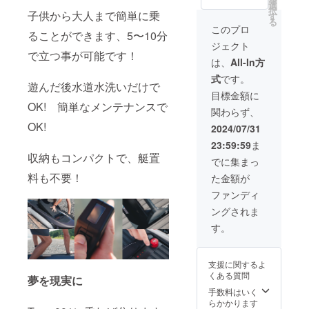
スーツ
乗り放
えしま
ます：
ありが
の交通
選
択
をお持
題体験
す。 こ
・パ
とうご
子供から大人まで簡単に乗
費や滞
す
る
ちの方
■備考
のリ
ワー
ざいま
在費：
このプロ
ることができます、5〜10分
は体験
参加可
ターン
パック
す。 日
支援者
ジェクト
出来ま
能人数
には以
バッテ
本で最
様の交
で立つ事が可能です！
す。）
最大8名
下が含
リー1個
初の
通費や
は、
All-In方
・場
10分安
まれま
（2.8k
オー
滞在費
式
です。
所：⒈
全説明
す： ・
Wh）
ナーの
は各自
遊んだ後水道水洗いだけで
静岡市
＋乗り
【Cam
【Cam
一人と
でご負
目標金額に
清水区
方指導
pfire限
pfire限
なる
担くだ
OK! 簡単なメンテナンスで
関わらず、
三保真
2時間体
定
定価
チャン
さい。
崎ビー
験 最大
only】
格】：
ス、
OK!
・支援
2024/07/31
チ
２馬力
TKO
¥1,000,
TKO
者様と
23:59:59
ま
以下の
Japan
000（税
ジャパ
の連絡
収納もコンパクトで、艇置
⒉ 静
出力で
電動
込＋送
ンの
方法：
でに集まっ
岡市駿
あれば
サー
料込
Type-
詳細は
料も不要！
た金額が
河区用
特殊船
フィン
み）
001
メール
宗ビー
舶免許
ジェッ
200回
ジェッ
で連絡
ファンディ
チ
不要 2
トボー
チャー
トボー
しま
ングされま
個スペ
ド ４台
ジまで
ドをお
す。
3. 静
アバッ
２時間
保証対
見逃し
す。
岡市牧
テリー
乗り放
象とな
なく! 小
之原所
付き 有
題体験
ります
売価格:
のビー
効期
■備考
2時間の
¥2,750,
支援に関するよ
チ ・支
限：
参加可
フル
000 +
くある質問
夢を現実に
援者様
2027年
能人数
チャー
税10%
の交通
9月末ま
最大8名
ジで約
+ 送料
手数料はいく
費や滞
で ・体
10分安
45分間
¥200,00
らかかります