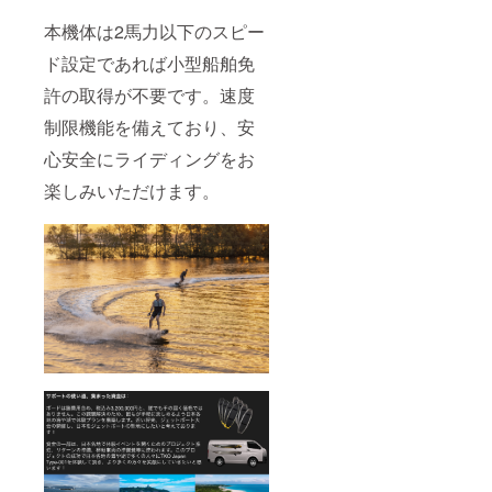
て、お
テリー
問い合
200回
本機体は2馬力以下のスピー
わせく
チャー
ださ
ジまで
ド設定であれば小型船舶免
い。 ・
保証対
許の取得が不要です。速度
支援者
象とな
様との
ります
制限機能を備えており、安
連絡方
PSE/JIS
法：詳
/IEC/IS
心安全にライディングをお
細は
O9001/
メール
CE/UN3
楽しみいただけます。
で連絡
8.3取得
しま
済 本製
す。
品は電
波法に
基づく
「技術
基準適
合証
明」を
2024年
6月中に
取得予
定で
す。必
ず証明
取得後
のリ