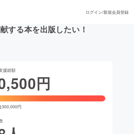
ログイン
/
新規会員登録
貢献する本を出版したい！
うすぐ公開されます
支援総額
プロダクト
0,500
円
ファッション
スポーツ
00,000円
数
ア
ソーシャルグッド
8
人