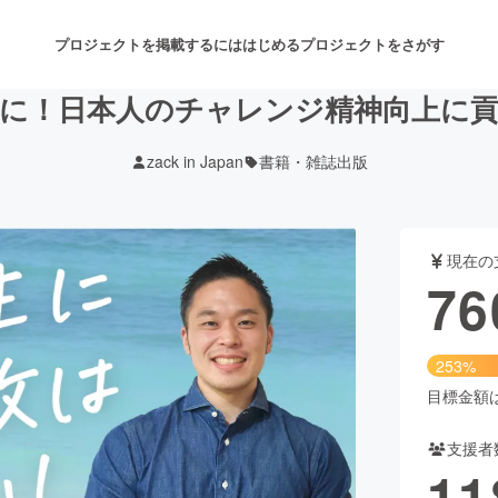
プロジェクトを掲載するには
はじめる
プロジェクトをさがす
に！日本人のチャレンジ精神向上に
zack in Japan
書籍・雑誌出版
注目のリターン
注目の新着プロジェクト
募集終了が近いプロジェクト
も
現在の
音楽
舞台・パフォーマンス
76
ゲーム・サービス開発
フード・飲食店
253%
書籍・雑誌出版
アニメ・漫画
目標金額は3
支援者
チャレンジ
ビューティー・ヘルスケ
11