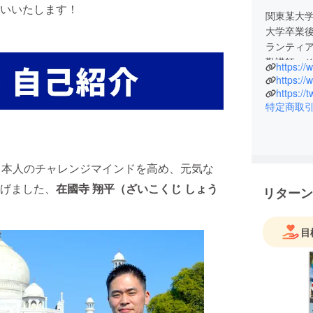
いいたします！
関東某大学
大学卒業後
ランティ
勤講師。
https://
和国の教
https://
学。
https://
特定商取
修了後、
現地の日
この10年
日本人のチャレンジマインドを高め、元気な
日本語教
た！日本
げました、
在國寺 翔平（ざいこくじ しょう
リターン
現役の方
えている
が、その
目
しくお願