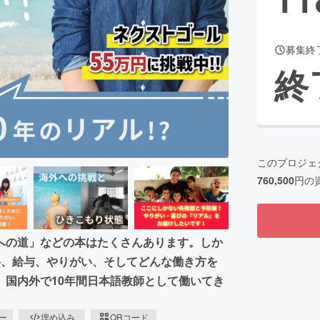
募集終
CAMPFIRE for Social Good
CAMPFIRE Creation
終
CAMPFIREふるさと納税
machi-ya
コミュニティ
このプロジェ
760,500
円の
への道」などの本はたくさんあります。しか
格、給与、やりがい、そしてどんな働き方を
。国内外で10年間日本語教師として働いてき
ピー
埋め込み
QRコード