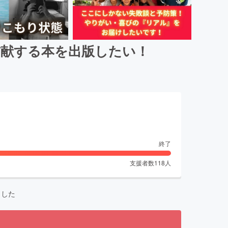
貢献する本を出版したい！
終了
支援者数
118
人
ました