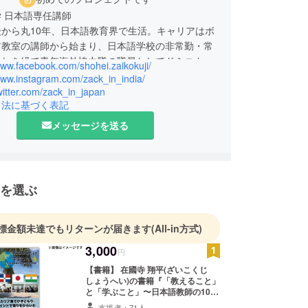
 日本語専任講師
から丸10年、日本語教育界で生活。キャリアはボ
ア教室の講師から始まり、日本語学校の非常勤・常
それを経て青年海外協力隊の隊員としてドミニカ共
www.facebook.com/shohei.zaikokuji/
壇へ。帰国後は日本語教育を極めるべく大学院へ進
www.instagram.com/zack_in_india/
twitter.com/zack_in_japan
引法に基づく表記
国際交流基金の日本語専門家としてインドへ赴き、
本語教師のサポート業務に従事。
メッセージを送る
の経験を今後日本語教師を目指す方に、そして現役
師のもとに届けるために一冊の本を書き上げまし
語教師を目指す方にとっては「バイブル」として、
を選ぶ
には「共感書」として、そして海外で働きたいと考
すべての方に向けたものです。この本との出会い
一歩を踏み出す勇気につながれば嬉しいです。よろ
標金額未達でもリターンが届きます
(All-in方式)
いします。
3,000
円
【書籍】 在國寺 翔平(ざいこくじ
しょうへい)の書籍『「教えること」
と「学ぶこと」〜日本語教師の10年
の挑戦と啓発〜』をお届けします。
支援者：71人