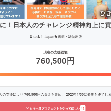
に！日本人のチャレンジ精神向上に
zack in Japan
書籍・雑誌出版
現在の支援総額
760,500
円
人の支援により
760,500
円の資金を集め、
2023/11/30
に募集を終了し
もう一度プロジェクトをやってほしい
12