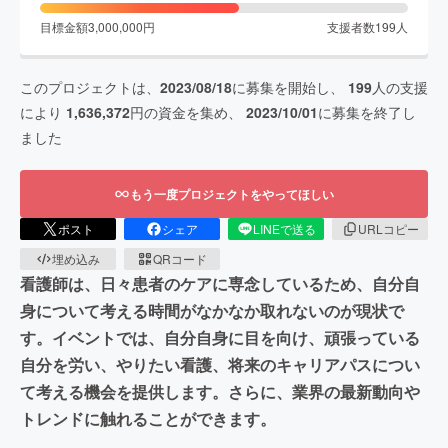
目標金額
3,000,000
円
支援者数
199
人
このプロジェクトは、
2023/08/18
に募集を開始し、
199
人の支援
により
1,636,372
円の資金を集め、
2023/10/01
に募集を終了し
ました
もう一度プロジェクトをやってほしい
ポスト
シェア
LINEで送る
URLコピー
埋め込み
QRコード
看護師は、⽇々患者のケアに専念しているため、⾃分⾃
⾝について考える時間がなかなか取れないのが現状で
す。イベントでは、⾃分⾃⾝に⽬を向け、頑張っている
自分を労い、やりたい看護、将来のキャリアパスについ
て考える機会を提供します。さらに、業界の最新動向や
トレンドに触れることができます。