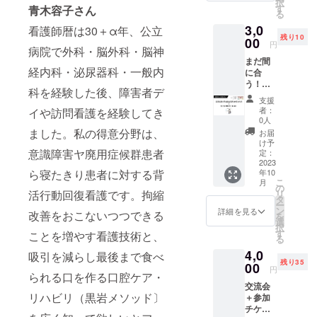
択
でお送
記載い
す
青木容子さん
ン末/香
グァバ
る
りしま
ただけ
料 内容
葉、高
3,0
す。※
看護師暦は30＋α年、公立
ると助
量：
麗人
残り10
キャン
00
かりま
2.5g 賞
参、霊
円
病院で外科・脳外科・脳神
プファ
す。
味期
芝、金
まだ間
イアの
限：
銭草、
経内科・泌尿器科・一般内
に合
メッ
2024年
白花蛇
う！！
セージ
5月 保
舌草、
科を経験した後、障害者デ
逃す
機能を
存方
リコ
支援
な、夢
使用し
法：直
者：
イや訪問看護を経験してき
リ、ハ
の舞
ます
0人
射日
トム
台！看
ました。私の得意分野は、
光、高
お届
ギ、ド
護学生
け予
温多湿
クダ
向け国
意識障害ヤ廃用症候群患者
定：
を避け
ミ、夕
家試験
2023
て保存
ヒボ、
ら寝たきり患者に対する背
年10
勉強会
してく
サフラ
こ
月
講師：
の
ださい
ワー、
活行動回復看護です。拘縮
リ
看護学
タ
販売
スッポ
ー
生アド
ン
詳細を見る
者：
改善をおこないつつできる
ン末/香
を
バイ
選
SPILA
料 内容
択
ザーか
す
ことを増やす看護技術と、
TEA
量：
る
ず 上記
TOKYO
2.5g 賞
4,0
のセミ
吸引を減らし最後まで食べ
東京都
味期
残り35
ナーの
00
渋谷区
円
限：
られる口を作る口腔ケア・
VIP席の
神宮前
2024年
交流会
確保を
6-23-4
5月 保
リハビリ（黒岩メソッド〕
＋参加
お約束&
加工
存方
チケッ
個別学
者：彩
法：直