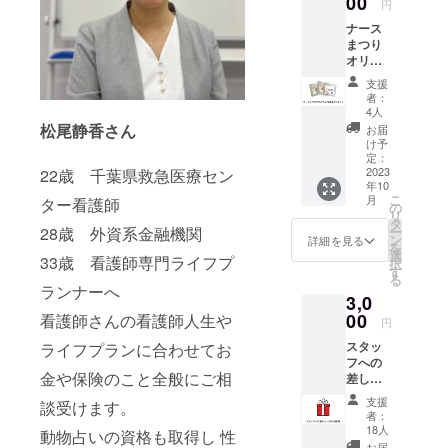
00
画面を
円
ファイ
りま
見せて
アの
ナース
す。 ※
くださ
メッ
まつり
受付で
い。 ※
セージ
オリジ
CAMPF
ナース
機能を
ナル和
IRE支援
祭：
支援
使用し
漢茶３
画面を
2023年
者：
ます。
つセッ
見せて
10月14
4人
ト （漢
くださ
松尾静香さん
日(土)
お届
方の味
い。 ※
15日
け予
がダイ
ナース
定：
(日)、両
レクト
2023
22歳 千葉県救急医療セン
祭：
日参加
年10
に味わ
2023年
いただ
こ
月
ター看護師
える和
10月14
の
けま
リ
漢茶で
日(土)
タ
す。メ
28歳 外資系金融機関
ー
す） ※
15日
ン
イン会
詳細を見る
を
和漢 桃
(日)、両
選
場：サ
33歳 看護師専門ライフプ
択
のウー
日参加
す
ンライ
る
ロン茶
いただ
ズビル
ランナーへ
3,0
名称：
けま
東京
混合茶
00
看護師さんの看護師人生や
す。メ
ザ・グ
円
原材料
イン会
リーン
スタッ
ライフプランに合わせてお
名：
場：サ
ホール
フへの
ウーロ
ンライ
2F 第
金や保険のこと全般にご相
差し入
ン茶、
ズビル
２会
れでき
田七人
東京
場：
支援
談受けます。
る権利
参、生
ザ・グ
Studio
者：
+ お礼
姜、柑
リーン
18人
C
動物占いの資格も取得し 性
のメー
橘皮、
ホール
お届