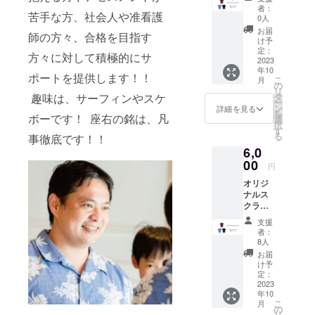
ス祭チ
け、常
自身で
15日
者：
苦手な方、社会人や准看護
ケッ
温で保
やる場
0人
(日)、参
ト』1名
存くだ
合や、
加チ
お届
師の方々、合格を目指す
様とな
さい 注
病棟内
け予
ケット1
りま
意事
定：
で勉強
枚で両
方々に対して積極的にサ
す。※３
2023
項：1歳
会を行
日参加
年10
色３サ
未満の
う時
ポートを提供します！！
いただ
こ
月
イズ
お子様
の
に、改
けま
リ
（S/M/L
には与
趣味は、サーフィンやスケ
タ
訂して
す。メ
ー
) からお
えない
ン
使用で
詳細を見る
イン会
を
ボーです！ 座右の銘は、凡
選びく
でくだ
選
きま
場：サ
択
ださい
さい
す
す。
ンライ
る
事徹底です！！
※受付で
（送料
（著者
ズビル
6,0
CAMPF
込み）
との取
東京
IRE支援
00
今年の
り決め
ザ・グ
円
画面を
夏にと
の元、
リーン
オリジ
見せて
れた百
商用利
ホール
ナルス
くださ
花蜜で
用以外
2F 第
クラブ
い。 ※
す。主
での改
２会
1枚※３
ナース
にカラ
訂使用
場：
支援
色３サ
祭：
スザン
を可と
者：
Studio
イズ
2023年
ショウ
8人
してい
C
（S/M/L
10月14
の花の
ま
お届
) からお
日(土)
蜜で
け予
す。）
選びく
15日
定：
す。
ださ
2023
(日)、両
年10
い。お
日参加
こ
月
届けは
いただ
の
リ