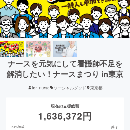
ナースを元気にして看護師不足を
解消したい！ナースまつり in東京
for_nurse
ソーシャルグッド
東京都
現在の支援総額
1,636,372
円
終了
54
%達成