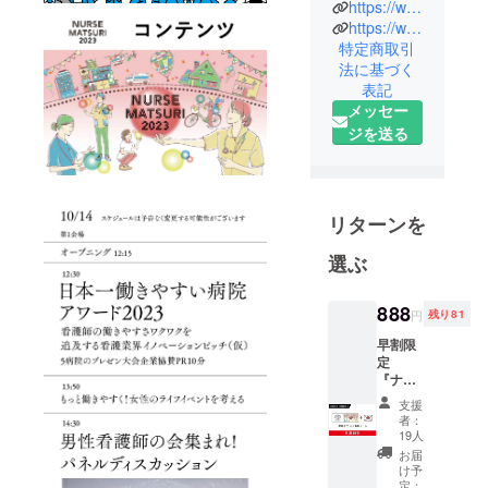
https://www.youtube.com/channel/UCt9NjeJxwsobBUWDHUJXo2A
しさを大切
https://www.instagram.com/nurse.life.balance/
にすること
特定商取引
で
法に基づく
ナースライ
表記
フがもっと
メッセー
自由で面白
ジを送る
いものに
なっていく
と考えてい
リターンを
ます。
選ぶ
激務や人間
888
円
残り81
関係で疲弊
しないで、
早割限
定
自分らしく
『ナー
看護師を楽
ス祭チ
支援
ケッ
しめるよう
者：
ト』1名
19人
になってほ
様＋感
お届
しい、看護
謝の気
け予
持ちを
定：