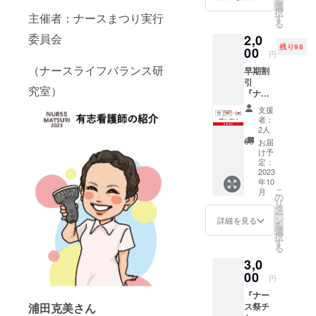
見せて
を
名様と
選
いただ
くださ
択
なりま
主催者：ナースまつり実行
す
けま
い。 ※
る
す。チ
す。メ
ナース
委員会
2,0
ケット
イン会
祭：
残り98
は「看
00
場：サ
円
2023年
護学
ンライ
10月14
（ナースライフバランス研
早期割
生・看
ズビル
日(土)
引
護学生
東京
究室）
15日
『ナー
さん＋
ザ・グ
(日)、参
ス祭チ
看護学
リーン
支援
加チ
ケッ
生・看
者：
ホール
ケット1
ト』1名
護学生
2人
2F 第
枚で両
様+ 感
さん」
お届
２会
日参加
謝の気
の組み
け予
場：
いただ
持ちを
合わせ
定：
Studio
けま
込めた
2023
でも
C
す。メ
年10
お礼
「看護
こ
イン会
月
メール
学生・
の
リ
場：サ
を送り
看護学
タ
ー
ンライ
ます。
生さん
ン
詳細を見る
を
ズビル
※受付で
＋その
選
択
東京
CAMPF
他の同
す
る
ザ・グ
IRE支援
伴者」
リーン
3,0
画面を
の組み
ホール
見せて
00
合わせ
円
2F 第
くださ
でも利
２会
『ナー
い。 ※
用でき
場：
ス祭チ
浦田克美さん
ナース
ます。