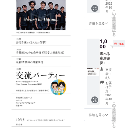
師である自
込めた
2023
分に誇りを
年10
お礼
こ
月
持って、楽
メール
の
リ
を送り
タ
しく仕事を
ー
ます。
ン
詳細を見る
続けられる
を
※受付で
選
択
CAMPF
ようになっ
す
る
IRE支援
てほしい。
1,0
画面を
そして、看
残り55
見せて
00
円
くださ
護師の人材
選べる
い。 ※
不足を解消
座席確
ナース
保＋参
したい。
祭：
加チ
2023年
こんな思い
支援
ケット
10月14
者：
でコミュニ
＝1000
日(土)
5人
円 ス
15日
ティ作りを
お届
テージ
(日)、1
け予
してきまし
コンテ
枚で両
定：
ンツの
2023
日参加
年10
中から1
いただ
こ
月
つ座席
けま
の
リ
確保が
す。メ
タ
ー
付いた
イン会
ン
詳細を見る
を
チケッ
場：サ
選
択
トで
ンライ
す
る
す。
ズビル