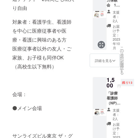
ガ体験
カー：
ザ・グ
とは ・
会 10
冨永久
リーン
もっと
り自由
月14日
美恵
ホール
働きや
支援
（土）
氏、看
2F 第
すく！
者：
15:00~
護師
対象者：看護学生、看護師
２会
2人
女性の
16:00【
むさし
場：
ライフ
お届
第２会
を中心に医療従事者や医
国分寺
Studio
け予
イベン
場：
訪問看
定：
C
トを考
療・看護に興味のある方
Studio
2023
護ス
える ・
年10
C】 講
テー
スペ
医療従事者以外の友人・ご
こ
月
師：日
ション
の
シャリ
リ
下部友
所長 西
タ
スト？
家族、お子様も同伴OK
ー
理 ヨ
山妙子
ン
詳細を見る
ジェネ
を
ガイン
氏 看
選
（高校生以下無料）
ラリス
択
ストラ
護師・
す
ト？兼
る
クター/
介護支
業？副
1,5
体質改
援専門
業？独
残り13
善コー
00
員
立？こ
円
チ 看護
上記の
れから
「診療
会場：
師時代
セミ
の働き
看護師
から心
ナーの
方 看護
（NP)が
身共に
座席確
師2.0
⚫メイン会場
診るバ
様々な
保（限
支援
イタル
不調を
定15
者：
サイ
抱えた
席）＋
2人
ン」10
先にヨ
参加チ
お届
月15日
ガや体
ケット
け予
（日）
質改善
定：
です。
サンライズビル東京 ザ・グ
13:30〜
2023