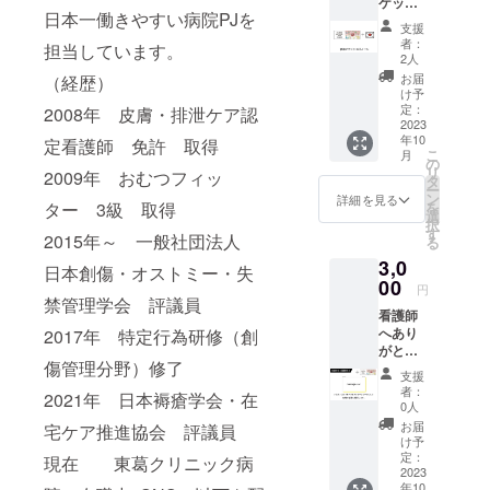
Studio
ケッ
祭：
本イベ
日本一働きやすい病院PJを
C
ト』1名
2023年
ントは
支援
様+ 感
10月14
看護
者：
担当しています。
謝の気
日(土)
師・看
2人
持ちを
15日
護学生
お届
（経歴）
込めた
(日)メイ
さんが
け予
お礼
ン会
定：
ご家族
2008年 皮膚・排泄ケア認
メール
2023
場：サ
や知
年10
を送り
定看護師 免許 取得
ンライ
人・友
こ
月
ます。
ズビル
の
人の方
リ
2009年 おむつフィッ
※受付で
東京
タ
とも一
ー
CAMPF
ザ・グ
ン
緒に楽
詳細を見る
を
ター 3級 取得
IRE支援
リーン
選
しめる
択
画面を
ホール
す
イベン
2015年～ 一般社団法人
る
見せて
2F 第
トで
3,0
くださ
２会
す。 受
日本創傷・オストミー・失
い。 ※
00
場：
付で
円
ナース
Studio
禁管理学会 評議員
CAMPF
看護師
祭：
C ※キャ
IRE支援
へあり
2017年 特定行為研修（創
2023年
ンプ
画面を
がとう
10月14
ファイ
見せて
傷管理分野）修了
メッ
日(土)
アの
くださ
支援
セージ
15日
メッ
い。
者：
2021年 日本褥瘡学会・在
を届け
(日)メイ
セージ
0人
（ペア
られる
ン会
機能を
の方に
お届
宅ケア推進協会 評議員
権利。
場：サ
使用し
け予
もペア
いただ
ンライ
定：
ます。
現在 東葛クリニック病
チケッ
いた
2023
ズビル
ト画像
年10