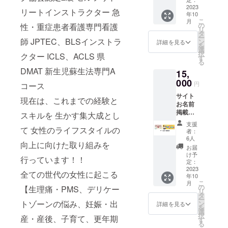
シナモ
２会
幸せを
2023
ン、 鶏
場：
リートインストラクター 急
年10
願いま
血藤、
Studio
こ
月
す。
サラシ
の
性・重症患者看護専門看護
C ※和漢
リ
+お礼の
ア、橙
タ
桃の
ー
お手紙
師 JPTEC、BLSインストラ
果実、
ン
ウーロ
詳細を見る
を
（ハガ
エキナ
選
ン茶 名
択
クター ICLS、ACLS 県
キ）を
セア、
す
称：混
る
郵送い
桑の
合茶 原
DMAT 新生児蘇生法専門A
15,
たしま
薬、
材料
す。
000
グァバ
名：
円
コース
葉、高
ウーロ
サイト
麗人
ン茶、
現在は、これまでの経験と
お名前
参、霊
田七人
掲載ス
スキルを 生かす集大成とし
芝、金
参、生
ポン
銭草、
姜、柑
支援
サー ス
て 女性のライフスタイルの
白花蛇
橘皮、
者：
ペシャ
舌草、
6人
シナモ
向上に向けた取り組みを
ルサン
リコ
ン、 鶏
お届
クス欄
リ、ハ
け予
血藤、
行っています！！
に記載
定：
トム
サラシ
しま
2023
ギ、ド
ア、橙
全ての世代の女性に起こる
年10
す。
クダ
果実、
こ
月
（文字
の
ミ、夕
【生理痛・PMS、デリケー
エキナ
リ
6point
タ
ヒボ、
セア、
ー
サイ
トゾーンの悩み、妊娠・出
ン
サフラ
詳細を見る
桑の
を
ズ） 記
選
ワー、
薬、
択
産・産後、子育て、更年期
載した
す
スッポ
グァバ
る
い名前