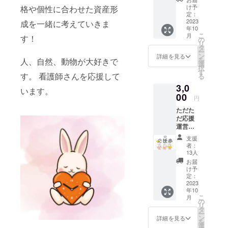
ルを送
シナモ
2F 第
け予
格や個性に合わせた資産形
ります
ン、鶏
定：
２会
いただ
2023
成を一緒に考えていきま
血藤、
場：
年10
いた支
サラシ
Studio
こ
月
す！
援は実
ア、橙
の
C ※和漢
リ
行委
果実、
タ
桃の
ー
員、コ
エキナ
ン
ウーロ
詳細を見る
を
人、自然、動物が大好きで
ンテン
セア、
選
ン茶 名
択
ツ提供
桑の
す
称：混
す。 看護師さんを応援して
る
者、当
薬、
合茶 原
3,0
日ボラ
グァバ
材料
います。
ンティ
00
葉、高
名：
円
アス
麗人
ウーロ
ただた
タッフ
参、霊
ン茶、
だ応援
のお弁
芝、金
田七人
運営メ
当、交
銭草、
参、生
ンバー
通費等
白花蛇
姜、柑
支援
で応援
になり
舌草、
橘皮、
者：
返しと
ます。
リコ
13人
シナモ
して本
※応援し
リ、ハ
ン、 鶏
お届
気であ
たいス
トム
け予
血藤、
なたの
タッフ
定：
ギ、ド
サラシ
幸せを
2023
がおり
クダ
ア、橙
年10
願いま
ました
ミ、夕
果実、
こ
月
す。
ら、備
の
ヒボ、
エキナ
リ
+活動報
考欄に
タ
サフラ
セア、
ー
告を
スタッ
ン
ワー、
詳細を見る
桑の
を
メール
フ名を
選
スッポ
薬、