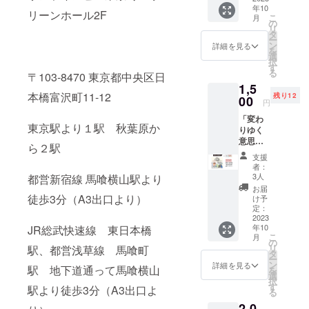
プログ
※セミ
年10
14:30【
ラムに
ナーは
リーンホール2F
こ
月
第２会
出会
の
法令に
リ
場：
い、 実
タ
基づく
ー
Studio
践する
ン
医療、
詳細を見る
を
C】 講
中で人
選
診療行
択
師：診
生が大
す
為では
る
〒103-8470 東京都中央区日
療看護
きく変
ござい
1,5
師
化して
ませ
本橋富沢町11-12
残り12
（NP）
00
いく。
ん。 ※
円
霞が関
現在は
受付で
「変わ
キャピ
看護師
CAMPF
東京駅より１駅 秋葉原か
りゆく
タル株
で得た
IRE支援
意思を
式会社
経験を
画面を
ら２駅
どう支
ヘルス
活かし
見せて
支援
える
ケア事
ながら
くださ
者：
かー人
業本部
予防医
3人
都営新宿線 馬喰横山駅より
い。 ※
生会議
ヘルス
学の分
ナース
お届
ACPを
徒歩3分（A3出口より）
ケア事
野で自
け予
祭：
支援す
業推進
定：
分自身
2023年
るヒン
2023
部 副部
や大切
10月14
年10
JR総武快速線 東日本橋
ト」10
長 上記
な家
日(土)
こ
月
月14日
のセミ
の
族、そ
15日
リ
駅、都営浅草線 馬喰町
（土）
ナーの
タ
の先の
(日)、参
ー
13:30〜
座席確
ン
世代の
詳細を見る
加チ
駅 地下道通って馬喰横山
を
14:30【
保（限
選
健康を
ケット1
択
第２会
定15
す
守るお
駅より徒歩3分（A3出口よ
枚で両
る
場：
席）＋
手伝い
日参加
2,0
Studio
参加チ