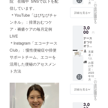
メッ
東京
院 在職中 SNSで以下を配
をお渡
こ
月
セージ
ザ・グ
の
しくだ
リ
信しています。
をメッ
リーン
タ
さい）
ー
セージ
ホール
ン
詳細を見る
※ナース
を
＊YouTube「はぴなぴチャ
カード
2F 第
選
祭：
択
にして
２会
す
2023年
ンネル」：排泄おむつケ
る
会場の
場：
10月14
3,0
壁面に
Studio
日(土)
ア・褥瘡ケアの毎月定例
掲示し
00
C ※キャ
15日
円
ます。+
ンプ
LIVE
(日)、両
ナース
『ナー
ファイ
日参加
まつり
ス祭チ
＊Instagram「エコーナース
アの
いただ
オリジ
ケッ
メッ
けま
Club」：慢性便秘症や排便
ナル和
ト』1名
セージ
す。メ
支援
漢茶３
様とな
機能を
者：
イン会
サポートチーム、エコーを
つセッ
りま
使用し
1人
場：サ
ト （漢
す。 ※
ます。
お届
ンライ
活用した便秘のアセスメン
方の味
備考欄
け予
ズビル
がダイ
に記載
定：
ト方法
東京
レクト
2023
したい
ザ・グ
年10
に味わ
メッ
リーン
こ
月
える和
セージ
の
ホール
リ
漢茶で
をご記
タ
2F 第
ー
す。）
入くだ
ン
詳細を見る
２会
を
+『ナー
さい。
選
場：
択
ス祭チ
※受付で
す
Studio
る
ケッ
CAMPF
C ※キャ
3,0
ト』1名
IRE支援
ンプ
様とな