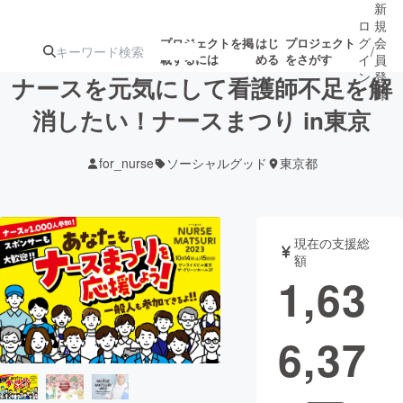
新
ロ
規
グ
会
プロジェクトを掲
はじ
プロジェクト
/
載するには
める
をさがす
イ
員
ン
登
ナースを元気にして看護師不足を解
録
消したい！ナースまつり in東京
人気のプロ
注目のリ
注目の新着プロ
募集終了が近いプ
もうすぐ公開
for_nurse
ソーシャルグッド
東京都
ジェクト
ターン
ジェクト
ロジェクト
されます
アート・写真
音楽
現在の支援総
額
1,63
テクノロジー・ガジェット
ゲーム・サ
6,37
映像・映画
書籍・雑誌
ビジネス・起業
チャレンジ