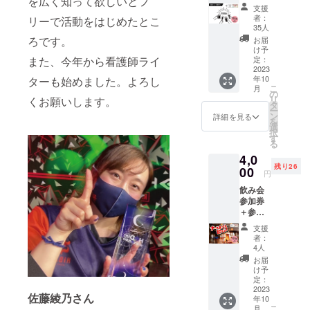
を広く知って欲しいとフ
トとな
習指導1
香茶国
支援
射日
りま
時間＋
者：
リーで活動をはじめたとこ
有限会
光、高
す。 交
参加チ
35人
社 静岡
温多湿
流会10
ケット
ろです。
お届
県静岡
を避け
月14日
です。
け予
市葵区
て保存
18時か
また、今年から看護師ライ
※個別学
定：
若松町
してく
らス
2023
習指導
94 お問
ださい
年10
ターも始めました。よろし
タート
はLINE
い合わ
販売
こ
月
しま
電話に
の
せ：
者：
リ
くお願いします。
す。
て行い
タ
050-
SPILA
ー
（メイ
ます。
ン
詳細を見る
7123-
TEA
を
ン会
個別指
選
2028
TOKYO
択
場）
導の日
す
東京都
る
（20時
程調整
渋谷区
4,0
終了予
はメー
神宮前
残り26
定） ※
00
ルにて
円
6-23-4
受付で
お願い
加工
飲み会
CAMPF
いたし
者：彩
参加券
IRE支援
ます。
香茶国
＋参加
画面を
（2023
有限会
チケッ
見せて
年10月
支援
社 静岡
トとな
くださ
15日以
者：
県静岡
りま
い。 ※
降を予
4人
市葵区
す。 交
ナース
定しま
お届
若松町
流会10
祭：
す） ※
け予
94 お問
月14日
2023年
定：
セミ
い合わ
18時か
2023
10月14
ナーは
佐藤綾乃さん
せ：
年10
らス
日(土)
法令に
こ
050-
月