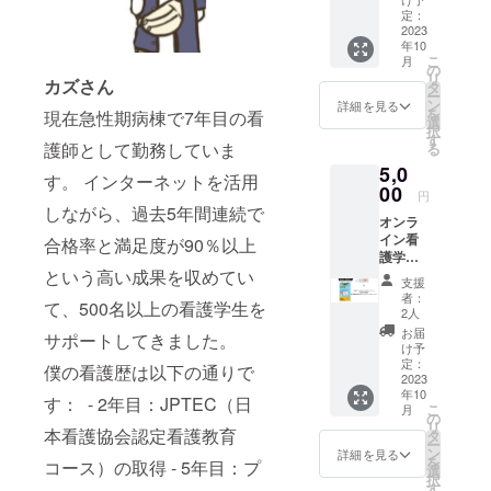
イン会
日
定：
場：サ
（日）
2023
ンライ
年10
11:00〜
ズビル
こ
月
11:50
の
東京
リ
カズさん
講師：
タ
ザ・グ
ー
たか
ン
リーン
詳細を見る
を
現在急性期病棟で7年目の看
しー＠
選
ホール
択
循環器
す
2F 第
護師として勤務していま
る
好き
２会
5,0
ナース
場：
す。 インターネットを活用
マンの
00
Studio
円
勉強 上
しながら、過去5年間連続で
C
オンラ
記のセ
イン看
ミナー
合格率と満足度が90％以上
護学院
のVIP席
という高い成果を収めてい
著書「3
の確保
支援
年目ま
をお約
者：
て、500名以上の看護学生を
でに
束&セミ
2人
知って
ナー資
お届
サポートしてきました。
おきた
料＋参
け予
かった
加チ
定：
僕の看護歴は以下の通りで
こと〜
2023
ケット
年10
循環の
です。
す： - 2年目：JPTEC（日
こ
月
超基
セミ
の
リ
礎〜電
本看護協会認定看護教育
ナー資
タ
ー
子書籍
料はイ
ン
詳細を見る
を
コース）の取得 - 5年目：プ
の原本
ベント
選
択
パワー
終了
す