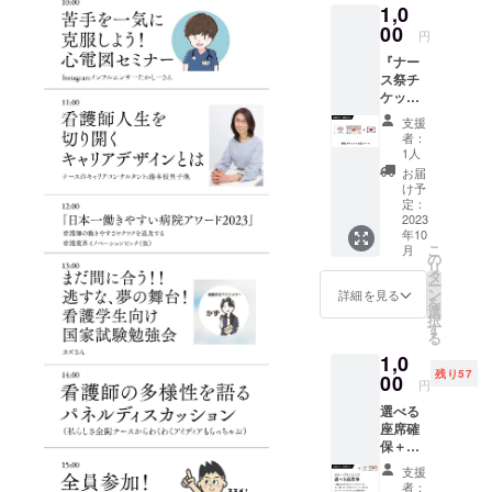
1,0
（60席
東京
のうち
00
ザ・グ
円
一部の
リーン
『ナー
み） ※
ホール
ス祭チ
受付で
2F 第
ケッ
CAMPF
２会
ト』1名
IRE支援
場：
支援
様＋感
画面を
Studio
者：
謝の気
見せて
C ※キャ
1人
持ちを
くださ
ンプ
お届
込めた
い。 ※
ファイ
け予
お礼
ナース
定：
アの
メール
2023
祭：
メッ
年10
を送り
2023年
セージ
こ
月
ます。
10月14
の
機能を
リ
※受付で
日(土)
タ
使用し
ー
CAMPF
15日
ン
ます。
詳細を見る
を
IRE支援
(日)、1
選
択
画面を
枚で両
す
る
見せて
日参加
1,0
くださ
いただ
残り57
い。 ※
00
けま
円
ナース
す。メ
選べる
祭：
イン会
座席確
2023年
場：サ
保＋参
10月14
ンライ
加チ
日(土)
ズビル
支援
ケット
15日
東京
者：