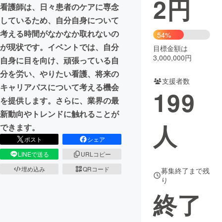
2
円
看護師は、⽇々患者のケアに専念
まちづくり・地域活性化
しているため、⾃分⾃⾝について
考える時間がなかなか取れないの
54%
が現状です。イベントでは、⾃分
目標金額は
CAMPFIRE for Social Good
CAMPFIRE Creation
3,000,000円
⾃⾝に⽬を向け、頑張っている自
CAMPFIREふるさと納税
machi-ya
コミュニティ
分を労い、やりたい看護、将来の
支援者数
キャリアパスについて考える機会
199
を提供します。さらに、業界の最
新動向やトレンドに触れることが
人
できます。
ポスト
シェア
LINEで送る
URLコピー
埋め込み
QRコード
募集終了まで残
り
終了