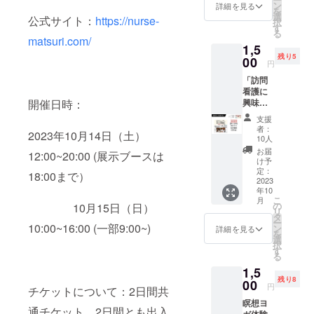
円（60
15日
ン
詳細を見る
様性を
を
席のう
(日)、1
選
語るパ
公式サイト：
https://nurse-
択
ち一部
枚で両
す
ネル
る
のみ）
日参加
matsuri.com/
ディス
1,5
※受付で
いただ
カッ
残り5
CAMPF
00
けま
ション
円
IRE支援
す。メ
（私ら
「訪問
画面を
イン会
しさ全
看護に
見せて
場：サ
開ナー
開催日時：
興味の
くださ
ンライ
スから
ある人
い。 ※
ズビル
わくわ
支援
集ま
ナース
東京
者：
くアイ
2023年10月14日（土）
れ！初
祭：
ザ・グ
10人
ディア
めての
2023年
リーン
お届
もらっ
12:00~20:00 (展示ブースは
訪問看
10月14
ホール
け予
ちゃ
護」朝
日(土)
定：
2F 第
18:00まで）
お）
食（軽
2023
15日
２会
年10
食）付
(日)、1
場：
こ
月
き10月
枚で両
の
10月15日（日）
Studio
リ
15日
日参加
タ
C 選択
ー
（日）
10:00~16:00 (一部9:00~)
いただ
ン
肢：10
詳細を見る
を
9:00~1
けま
選
月15日
択
0:00【
す。メ
す
・看護
る
第２会
イン会
人生を
1,5
場：
場：サ
切り開
残り8
Studio
00
ンライ
くキャ
円
チケットについて：2日間共
C】 ス
ズビル
リアデ
瞑想ヨ
ピー
東京
ザイン
通チケット 2日間とも出入