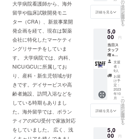
タート
15日
の
基づく
大学病院看護師から、海外
リ
7123-
しま
(日)、1
タ
医療、
ー
2028
す。
枚で両
ン
留学や臨床試験開発モニ
診療行
詳細を見る
を
（メイ
日参加
選
為では
択
ン会
ター（CRA）、新規事業開
いただ
す
ござい
る
場）
けま
ませ
発企画を経て、現在は製薬
5,0
（20時
す。メ
ん。 ※
終了予
00
イン会
受付で
円
会社に特化したマーケティ
定） ※
場：サ
CAMPF
当日ス
受付で
ンライ
IRE支援
ングリサーチをしていま
タッフ
CAMPF
ズビル
画面を
権 ※時
IRE支援
東京
見せて
す。 大学病院では、内科、
間制限
画面を
ザ・グ
くださ
支援
がある
見せて
NICU/GCUに所属してお
リーン
い。 ※
者：
場合は
くださ
ホール
9人
ナース
備考欄
り、産科・新生児領域が好
い。 ※
2F 第
祭：
お届
に記載
ナース
２会
け予
2023年
きです。デイサービスや高
くださ
祭：
定：
場：
10月14
い。 ※
2023
2023年
Studio
日(土)
齢者施設、訪問入浴などを
年10
ナース
10月14
C
15日
こ
月
祭：
日(土)
の
(日)、参
している時期もありまし
リ
2023年
15日
タ
加チ
ー
10月14
(日)、1
ン
詳細を見る
た。海外留学では、ボラン
ケット1
を
日(土)
枚で両
選
枚で両
択
10時か
ティアのICU受付で家族対応
日参加
す
日参加
る
ら20時
いただ
いただ
をしていました。 広く、浅
5,0
までの
けま
けま
間の3時
00
す。メ
す。メ
円
くキャリアを積んできまし