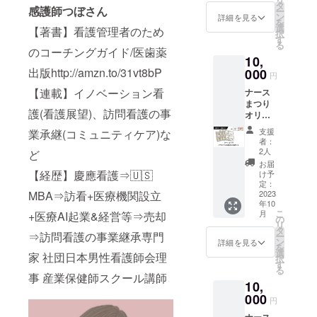
10月末
けま
タ
感護師つぼさん
ー
の予定
す。メ
ン
詳細を見る
を
です。
イン会
選
【著書】看護管理者のため
択
場：サ
す
る
ンライ
のコーチングガイド/医歯薬
10,
ズビル
出版http://amzn.to/31vt8bP
000
東京
円
ザ・グ
【連載】イノベーション看
ナース
リーン
まつり
ホール
護(看護展望)、訪問看護の事
オリジ
2F 第
ナル和
２会
支援
業承継(コミュニティケア)な
漢茶10
場：
者：
個セッ
Studio
2人
ど
ト （漢
C※会場
お届
方の味
【経歴】慶應看護⇒🇺🇸
での受
け予
がダイ
定：
け渡し
MBA⇒訪看+医療機関設立
レクト
2023
を希望
年10
に味わ
の場合
こ
月
+医療AI起業&経営等⇒売却
える和
の
は備考
リ
漢茶で
タ
欄にそ
⇒訪問看護の事業継承専門
ー
す。）
ン
の旨を
詳細を見る
を
+『ナー
選
ご記入
家 社団日本男性看護師会理
択
ス祭チ
す
くださ
る
ケッ
事 産業保健師スクール講師
い。
10,
ト』1名
様とな
000
円
りま