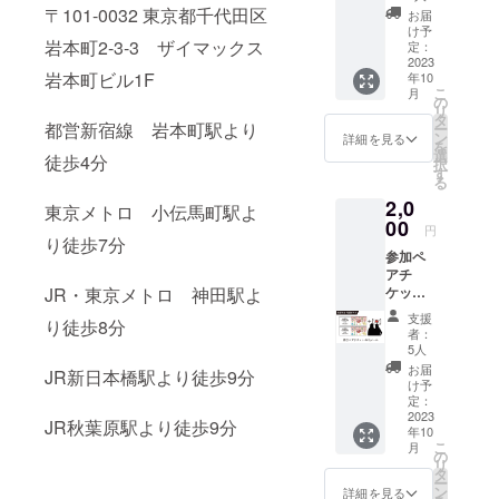
りませ
き限定2
日(土)
〒101-0032 東京都千代田区
セミ
枚で両
お届
んの
本
15日
ナーは
け予
日参加
で、動
岩本町2-3-3 ザイマックス
(日)、両
定：
法令に
いただ
きやす
2023
日参加
基づく
けま
い服装
岩本町ビル1F
年10
いただ
医療、
す。メ
であれ
こ
月
けま
の
診療行
イン会
ば普段
リ
す。メ
タ
為では
場：サ
着でも
都営新宿線 岩本町駅より
ー
イン会
ン
ござい
詳細を見る
ンライ
大丈夫
を
場：サ
選
ませ
ズビル
徒歩4分
です。
択
ンライ
す
ん。 ※
東京
更衣場
る
ズビル
受付で
ザ・グ
所はご
2,0
東京
東京メトロ 小伝馬町駅よ
CAMPF
リーン
ざいま
00
ザ・グ
IRE支援
ホール
円
せん）
り徒歩7分
リーン
画面を
2F 第
※セミ
参加ペ
ホール
見せて
２会
ナーは
アチ
2F 第
くださ
場：
法令に
JR・東京メトロ 神田駅よ
ケット
２会
い。 ※
Studio
基づく
+ 感謝
場：
ナース
C
支援
医療、
り徒歩8分
の気持
Studio
祭：
者：
診療行
ちを込
C
5人
2023年
為では
めたお
10月14
お届
JR新日本橋駅より徒歩9分
ござい
礼メー
け予
日(土)
ませ
ルを送
定：
15日
ん。 ※
りま
2023
(日)、参
JR秋葉原駅より徒歩9分
受付で
年10
す。 ※
加チ
CAMPF
こ
月
参加ペ
の
ケット1
IRE支援
リ
アチ
タ
枚で両
画面を
ー
ケット2
ン
詳細を見る
日参加