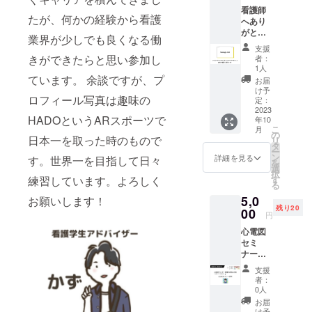
間以上
イン会
イン会
看護師
お願い
場：サ
場：サ
たが、何かの経験から看護
へあり
してい
ンライ
ンライ
がとう
ます。
ズビル
業界が少しでも良くなる働
ズビル
メッ
もしく
東京
東京
支援
セージ
は、15
ザ・グ
きができたらと思い参加し
者：
ザ・グ
を届け
日(日)9
リーン
1人
リーン
られる
ています。 余談ですが、プ
時から
ホール
お届
ホール
権利。
17時ま
2F 第
け予
2F 第
ロフィール写真は趣味の
いただ
での間
定：
２会
２会
いた
2023
の3時間
場：
場：
HADOというARスポーツで
年10
メッ
以上お
Studio
Studio
こ
月
セージ
願いし
の
C
C
日本一を取った時のもので
リ
をメッ
ていま
タ
ー
セージ
す。ど
ン
詳細を見る
す。世界一を目指して日々
を
カード
ちらか
選
択
にして
でかま
練習しています。よろしく
す
る
会場の
いませ
5,0
お願いします！
壁面に
ん。 ※
残り20
掲示し
00
仕事内
円
ます ※
容は受
心電図
備考欄
付、誘
セミ
に記載
導、及
ナー
したい
び簡単
「心電
メッ
な雑務&
支援
図モニ
セージ
販売補
者：
ターの
をご記
助な
0人
極意」
入くだ
ど。 メ
お届
10月15
さい。
け予