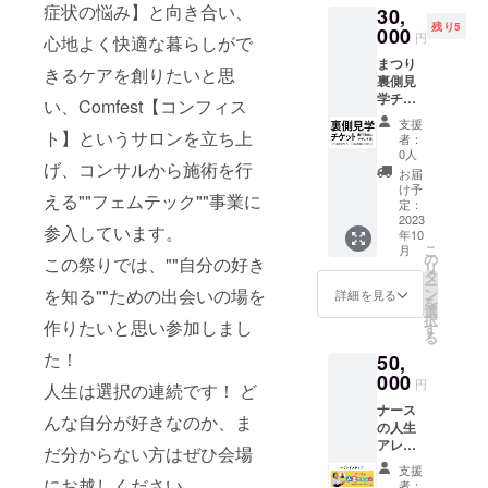
ン末/香
葉、高
症状の悩み】と向き合い、
30,
を備考
料 内容
麗人
残り5
欄に記
000
量：
参、霊
円
心地よく快適な暮らしがで
載くだ
2.5g 賞
芝、金
まつり
さい。
味期
きるケアを創りたいと思
銭草、
裏側見
※2023
限：
白花蛇
学チ
年12月
い、Comfest【コンフィス
2024年
舌草、
ケット
31日ま
5月 保
リコ
支援
（一般
ト】というサロンを立ち上
で記載
存方
者：
リ、ハ
企業様
いたし
0人
法：直
トム
げ、コンサルから施術を行
向け）2
ます。
射日
お届
ギ、ド
枚セッ
け予
光、高
クダ
える""フェムテック""事業に
ト。 15
定：
温多湿
ミ、夕
分から
2023
を避け
ヒボ、
参入しています。
年10
30分の
て保存
サフラ
こ
月
間、会
の
この祭りでは、""自分の好き
してく
ワー、
リ
場を実
タ
ださい
スッポ
ー
行委員
を知る""ための出会いの場を
ン
詳細を見る
販売
ン末/香
を
がアテ
選
者：
料 内容
択
作りたいと思い参加しまし
ンドさ
す
SPILA
量：
る
せてい
TEA
2.5g 賞
た！
50,
ただい
TOKYO
味期
きま
000
東京都
円
限：
人生は選択の連続です！ ど
す。 実
渋谷区
2024年
ナース
行委員
神宮前
んな自分が好きなのか、ま
5月 保
の人生
への質
6-23-4
存方
アレン
問があ
だ分からない方はぜひ会場
加工
法：直
ジにて
りまし
者：彩
支援
射日
記事作
たら、
にお越しください。
者：