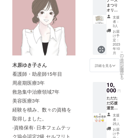
ナース
す。 ※
まつり
受付で
オリジ
CAMPF
ナル和
IRE支援
支援
漢茶10
画面を
者：
個セッ
見せて
3人
ト （漢
くださ
お届
方の味
い。 ※
け予
がダイ
ナース
定：
レクト
2023
祭：
年10
に味わ
2023年
こ
月
える和
10月14
の
リ
漢茶で
日(土)
タ
ー
木原ゆき子さん
す。）
15日
ン
詳細を見る
を
※和漢
(日)、両
選
択
看護師・助産師15年目
桃の
日参加
す
る
ウーロ
いただ
周産期医療3年
10,
ン茶 名
けま
称：混
000
す。メ
救急集中治療領域7年
円
合茶 原
イン会
ただた
材料
場：サ
美容医療3年
だ応援
名：
ンライ
運営メ
ウーロ
経験を積み、数々の資格を
ズビル
ンバー
ン茶、
東京
支援
取得しました。
で応援
田七人
ザ・グ
者：
返しと
参、生
リーン
25人
-資格保有- 日本フェムテッ
して本
姜、柑
ホール
お届
気であ
橘皮、
2F 第
け予
ク協会認定2級 セルフリト
なたの
定：