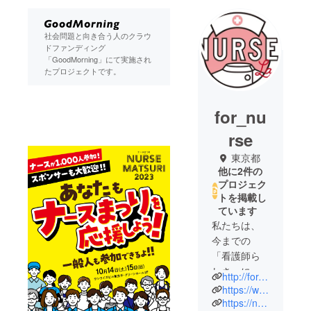
社会問題と向き合う人のクラウ
ドファンディング
「GoodMorning」にて実施され
たプロジェクトです。
for_nu
rse
東京都
他に2件の
プロジェク
トを掲載し
ています
私たちは、
今までの
「看護師ら
しさ」に
http://for-nurse.com/
とらわれ
https://www.facebook.com/groups/Nurselifebalance/
ず、自分ら
https://nurselab.net/home