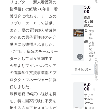
リセプター（新人看護師の
る
ポイン
後、
5,0
トの
メール
指導役）の経験 - 6年目：看
ファイ
00
にて送
円
ル ＋参
付いた
護研究に携わり、チームの
商品
加チ
しま
名：国
ケット
サブリーダーとして活動。
す。 ※
産天然
電子書
セミ
はちみ
また、県の看護師人材確保
籍原本
ナーは
支援
つ純度
のパ
法令に
者：
のための男子看護師の紹介
100％
ワーポ
基づく
8人
（大会
イント
医療、
お届
動画にも抜擢されました。
長お父
です。
診療行
け予
さんの
パワー
定：
為では
- 7年目：病院のチームリー
はちみ
2023
ポイン
ござい
年11
つ）
トデー
ませ
ダーとして日々奮闘中で、
こ
月
550gは
タは電
の
ん。 ※
リ
高さ
今年よりマインヘルスケア
子メー
タ
受付で
ー
13.2
ルでダ
ン
CAMPF
詳細を見る
を
の看護学生支援事業部のプ
mm直
ウン
選
IRE支援
択
径
ロード
す
画面を
る
ロダクトマネージャーに就
7.5mm
可能な
見せて
6,0
賞味期
URLに
くださ
任しました。
限：
00
て共有
い。 ※
円
2025.5.
いたし
ナース
病棟勤務で幅広い経験を持
オリジ
8 保存
ます。
祭：
ナルス
方法：
今後勉
ち、特に国家試験に不安を
2023年
クラブ
直射日
強会な
10月14
+『ナー
抱える方やアセスメントが
光を避
どをご
日(土)
支援