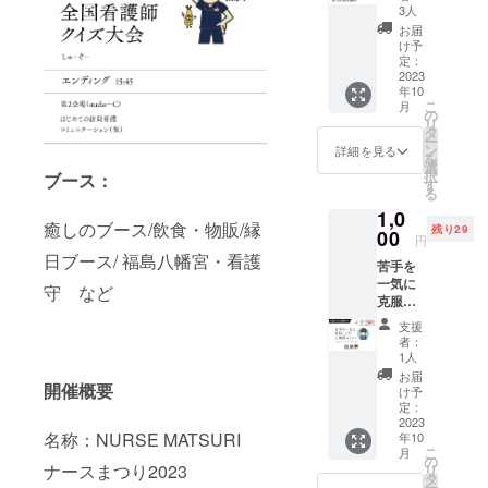
＝1000
(日)、1
ザ・グ
3人
円 ス
枚で両
リーン
お届
テージ
日参加
ホール
け予
コンテ
いただ
定：
2F 第
ンツの
2023
けま
２会
年10
中から1
す。メ
場：
こ
月
つ座席
イン会
の
Studio
リ
確保が
場：サ
タ
C 選択
ー
付いた
ンライ
ン
肢：10
詳細を見る
を
チケッ
ズビル
選
月14
択
ブース：
トで
東京
す
日 ・
る
す。
ザ・グ
看護師
1,0
（60席
リーン
さんの
癒しのブース/飲食・物販/縁
残り29
のうち
00
ホール
お金事
円
一部の
2F 第
情 （賢
日ブース/ 福島八幡宮・看護
苦手を
み） ※
２会
く学ぶ
一気に
受付で
場：
守 など
資産形
克服し
CAMPF
Studio
成） ・
よう！
IRE支援
C ※キャ
男性看
支援
心電図
画面を
ンプ
護師の
者：
セミ
見せて
ファイ
1人
会集ま
ナー座
くださ
アの
れ！パ
お届
開催概要
席確保
い。 ※
メッ
け予
ネル
（10/15
ナース
定：
セージ
ディス
）＋参
2023
祭：
機能を
カッ
名称：NURSE MATSURI
年10
加チ
2023年
使用し
ション
こ
月
ケット
10月14
の
ます。
・看護
ナースまつり2023
リ
＝1000
日(土)
タ
師の多
ー