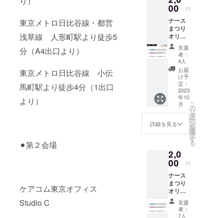
り）
に携わ
いただ
C】 講
00
ケット
る。
けま
円
師：角
です。
上記の
す。メ
ナース
東京メトロ日比谷線・都営
田ます
※セミ
セミ
イン会
まつり
み 氏
ナーは
ナーの
場：サ
浅草線 人形町駅より徒歩5
オリジ
杏林大
法令に
座席確
ンライ
ナル
学保健
基づく
保（限
ズビル
支援
分（A4出口より）
ボール
学部准
医療、
定15
者：
東京
ペン付
教授
診療行
4人
席）＋
ザ・グ
き限定2
（専
為では
参加チ
お届
リーン
東京メトロ日比谷線 小伝
本 +
門：生
ござい
け予
ケット
ホール
『ナー
命倫理
定：
ませ
馬町駅より徒歩4分（1出口
です。※
2F 第
ス祭チ
2023
学）早
ん。 ※
持ち
２会
年10
ケッ
稲田大
より）
受付で
物：ヨ
場：
こ
月
ト』1名
学大学
の
CAMPF
ガマッ
Studio
リ
様とな
院人間
タ
IRE支援
トor大
C
ー
りま
科学研
ン
画面を
詳細を見る
判のタ
を
す。 ※
究科修
選
見せて
オルを
択
受付で
了。上
す
くださ
お持ち
る
⚫︎第２会場
CAMPF
記のセ
い。 ※
くださ
2,0
IRE支援
ミナー
ナース
い。服
画面を
00
の座席
祭：
装：動
円
見せて
確保
2023年
きやす
ナース
くださ
（限定
10月14
い服装
まつり
い。 ※
15席）
日(土)
（激し
ケアコム東京オフィス
オリジ
ナース
＋参加
15日
い動き
ナル
祭：
チケッ
Studio C
(日)、参
は基本
支援
ボール
2023年
トで
加チ
者：
的にあ
ペン付
10月14
す。 ※
7人
ケット1