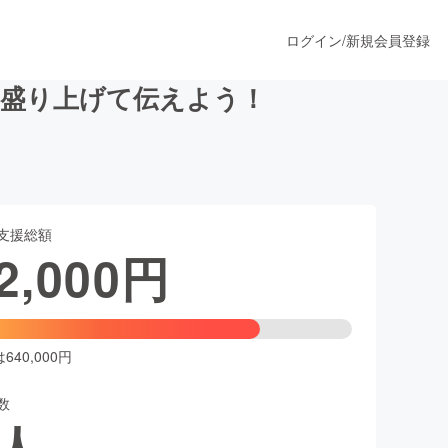
ログイン
/
新規会員登録
を盛り上げて伝えよう！
うすぐ公開されます
支援総額
プロダクト
2,000
円
ファッション
スポーツ
40,000円
数
ア
ソーシャルグッド
人