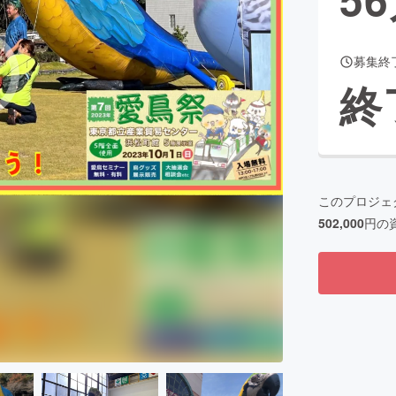
募集終
CAMPFIRE for Social Good
CAMPFIRE Creation
終
CAMPFIREふるさと納税
machi-ya
コミュニティ
このプロジェ
502,000
円の