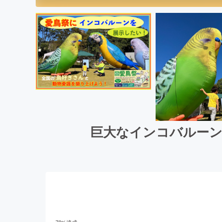
巨大なインコバルーン
78
%達成