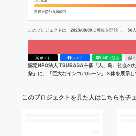
目標金額
640,000
円
このプロジェクトは、
2023/08/09
に募集を開始し、
56
ポスト
シェア
LINEで送る
U
認定NPO法人 TSUBASA主催「人、鳥、社会
祭』に、「巨大なインコバルーン」３体を展示し
このプロジェクトを見た人はこちらもチ