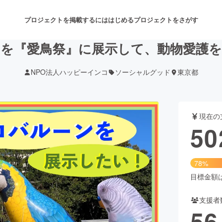
プロジェクトを掲載するには
はじめる
プロジェクトをさがす
を『愛鳥祭』に展示して、動物愛護
NPO法人ハッピーインコ
ソーシャルグッド
東京都
注目のリターン
注目の新着プロジェクト
募集終了が近いプロジェクト
も
現在の
音楽
舞台・パフォーマンス
50
ゲーム・サービス開発
フード・飲食店
78%
書籍・雑誌出版
アニメ・漫画
目標金額は6
支援者
チャレンジ
ビューティー・ヘルスケ
56