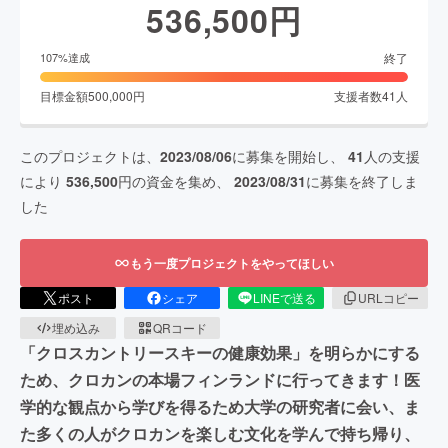
536,500
円
終了
107
%達成
目標金額
500,000
円
支援者数
41
人
このプロジェクトは、
2023/08/06
に募集を開始し、
41
人の支援
により
536,500
円の資金を集め、
2023/08/31
に募集を終了しま
した
もう一度プロジェクトをやってほしい
ポスト
シェア
LINEで送る
URLコピー
埋め込み
QRコード
「クロスカントリースキーの健康効果」を明らかにする
ため、クロカンの本場フィンランドに行ってきます！医
学的な観点から学びを得るため大学の研究者に会い、ま
た多くの人がクロカンを楽しむ文化を学んで持ち帰り、