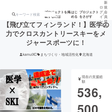
新
ロ
規
グ
会
プロジェクトを掲
はじ
プロジェクト
/
載するには
める
をさがす
イ
員
ン
登
【飛び立てフィンランド！】医学の
録
力でクロスカントリースキーをメ
ジャースポーツに！
人気のプロ
注目のリ
注目の新着プロ
募集終了が近いプ
もうすぐ公開
ジェクト
ターン
ジェクト
ロジェクト
されます
kamuiXC
まちづくり・地域活性化
北海道
アート・写真
音楽
現在の支援総
テクノロジー・ガジェット
ゲーム・サ
額
536,
映像・映画
書籍・雑誌
500
ビジネス・起業
チャレンジ