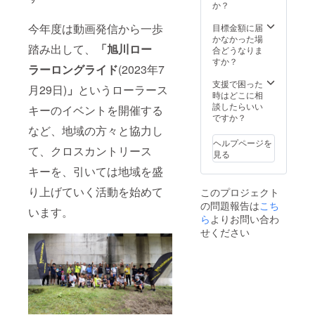
か？
します ・撮影：
(講師の
旭川市近郊で行
謝金は必要ござ
今年度は動画発信から一歩
目標金額に届
います
いません)
かなかった場
ご希望される場
踏み出して、
「旭川ロー
合どうなりま
合は撮影にご帯
すか？
同可能ですが、
ラーロングライド
(2023年7
交通費等は支援
支援で困った
者ご自身でご負
月29日)
」
というローラース
時はどこに相
担ください ・公
談したらいい
開時期：2024年
キーのイベントを開催する
ですか？
１月～９月 ・そ
など、地域の方々と協力し
の他：”監督”と
しての動画クレ
ヘルプページを
て、クロスカントリース
ジットへの記載
見る
「こういう動画
キーを、引いては地域を盛
が見たいです」
という提案だけ
り上げていく活動を始めて
このプロジェクト
で、後はお任せ
の問題報告は
こち
いただくのもOK
います。
ら
よりお問い合わ
です！ 拠点の旭
川市近郊で取れ
せください
る動画で、かつ
予算やスタッフ
が潤沢にあるわ
けではありませ
んので、可能な
範囲でご要望を
実現したいと思