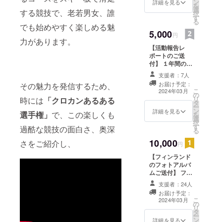
ン
詳細を見る
を
選
する競技で、老若男女、誰
択
す
る
でも始めやすく楽しめる魅
5,000
円
力があります。
【活動報告レ
ポートのご送
付】 １年間の活
動を経て得られ
支援者：7人
た成果を活動報
お届け予定：
その魅力を発信するため、
告レポートにま
こ
2024年03月
の
とめてお送りい
リ
時には
「クロカンあるある
タ
たします。 印刷
ー
ン
した冊子を郵送
詳細を見る
選手権」
で、この楽しくも
を
選
にてお送りさせ
択
す
ていただく予定
過酷な競技の面白さ、奥深
る
です。
10,000
さをご紹介し、
円
【フィンランド
のフォトアルバ
ムご送付】 フィ
ンランド訪問に
支援者：24人
おいて撮影した
お届け予定：
写真をフォトア
こ
2024年03月
の
ルバムにし、郵
リ
タ
送にてお送りい
ー
ン
たします。 併せ
詳細を見る