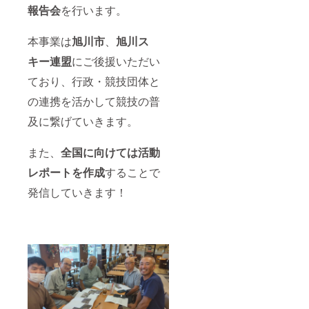
報告会
を行います。
本事業は
旭川市
、
旭川ス
キー連盟
にご後援いただい
ており、行政・競技団体と
の連携を活かして競技の普
及に繋げていきます。
また、
全国に向けては活動
レポートを作成
することで
発信していきます！