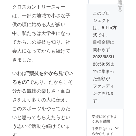
選
レクターを務め
日中もしくは夕
択
クロスカントリースキー
す
る権利をご提供
方以降 ③場所：
る
いたします！
このプロ
旭川市内会議室
は、一部の地域で小さな子
「クロカンに関
等 市外
ジェクト
するこんな動画
の場合はオンラ
供の頃に始める人が多い
が見たい！」と
は、
All-In方
インでの開催 ④
いうあなたのご
中、私たちは大学生になっ
内容：活動に
式
です。
要望に可能な限
よって明らかに
てからこの競技を知り、社
りお応えして、
目標金額に
なったことやク
渾身の動画を作
ロスカントリー
関わらず、
会人になってからも続けて
成いたします！
スキー界への提
〇ディレクター
2023/08/31
言など、ご要望
きました。
権の詳細 ・権利
に合わせてアレ
23:59:59
ま
範囲：動画１本
ンジいたします
分 ・業務内容
でに集まっ
⑤スタッフ：今
いわば
”競技を外から見てい
①：動画企画の
回のプロジェク
た金額が
提案＆事前打合
トに関わったメ
るもの”
であり、だからこそ
せ(1回) ・業務内
ファンディ
ンバーがお話い
分かる競技の楽しさ・面白
容②：撮影前企
たします ⑥会
ングされま
画書への意見(1
場：支援者様に
さをより多くの人に伝え、
回) ・業務内容
す。
は報告会開催用
③：公開前動画
の会場の手配を
このスポーツをやってみた
への意見(1回) ・
お願いいたしま
打合せ方法：旭
す 報告
いと思ってもらえたらとい
支援に関するよ
川市内の場合は
会の開催に伴い
くある質問
対面、市外の場
生じる経費は支
う思いで活動を続けていま
手数料はいく
合はオンライン
援者でご負担を
らかかります
での実施といた
す
お願いします