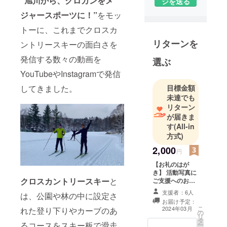
”旭川から、クロカンをメ
ジを送る
ジャースポーツに！”
をモッ
トーに、これまでクロスカ
リターンを
ントリースキーの面白さを
発信する数々の動画を
選ぶ
YouTubeやInstagramで発信
してきました。
目標金額
未達でも
リターン
が届きま
す
(All-in
方式)
2,000
円
【お礼のはが
き】 活動写真に
クロスカントリースキー
と
ご支援へのお礼
の一言を添えて
支援者：6人
は、公園や林の中に設定さ
お送りします。
お届け予定：
こ
2024年03月
れた登り下りやカーブのあ
の
リ
タ
るコースをスキー板で滑走
ー