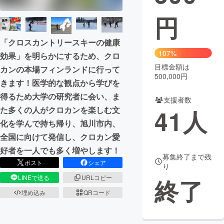
円
まちづくり・地域活性化
「クロスカントリースキーの健康
CAMPFIRE for Social Good
CAMPFIRE Creation
107%
効果」を明らかにするため、クロ
CAMPFIREふるさと納税
machi-ya
コミュニティ
目標金額は
カンの本場フィンランドに行って
500,000円
きます！医学的な観点から学びを
得るため大学の研究者に会い、ま
支援者数
た多くの人がクロカンを楽しむ文
41
人
化を学んで持ち帰り、旭川市内、
全国に向けて発信し、クロカン愛
好者を一人でも多く増やします！
募集終了まで残
ポスト
シェア
り
LINEで送る
URLコピー
終了
埋め込み
QRコード