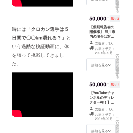
を
選
て活動報告レ
択
す
ポートもご送い
る
たします。 北欧
50,000
の空気を感じて
円
残り2
いただければ幸
【個別報告会の
いです。
時には
「クロカン選手は５
開催権】 旭川市
内の場合は対
日間で〇〇km滑れる？」
と
面、市外の場合
支援者：3人
いう過酷な検証動画に、体
はオンライン
お届け予定：
で、１年間のプ
こ
2024年09月
を張って挑戦してきまし
の
ロジェクトの活
リ
タ
動成果をご共有
ー
た。
ン
させていただき
詳細を見る
を
選
ます。 クロスカ
択
す
ントリースキー
る
が地域にどのよ
50,000
うな効果をもた
円
残り1
らすことができ
【YouTubeチャ
るか、あなたの
ンネルのディレ
団体・地域でプ
クター権！】
ロモーションさ
YouTubeチャン
せていただきま
支援者：1人
ネル「かむいク
す！ 詳細 ①日
お届け予定：
ロカン情報局」
程：2024年1月
こ
2024年09月
の
のディレクター
～9月。 ②時
リ
タ
として、動画１
間：平日18時以
ー
ン
本についてディ
詳細を見る
降、土日祝日の
を