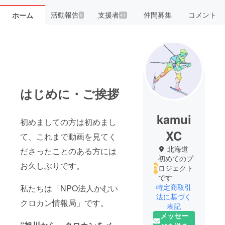
活動報告
支援者
仲間募集
コメント
ホーム
9
41
はじめに・ご挨拶
kamui
初めましての方は初めまし
XC
て、これまで動画を見てく
北海道
ださったことのある方には
初めてのプ
お久しぶりです。
ロジェクト
です
特定商取引
私たちは「NPO法人かむい
法に基づく
クロカン情報局」です。
表記
メッセー