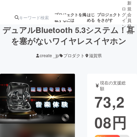
新
ロ
規
グ
会
プロジェクトを掲
はじ
プロジェクト
/
載するには
める
をさがす
イ
員
ン
登
デュアルBluetooth 5.3システム！耳
録
を塞がないワイヤレスイヤホン
人気のプロ
注目のリ
注目の新着プロ
募集終了が近いプ
もうすぐ公開
create _jp
プロダクト
滋賀県
ジェクト
ターン
ジェクト
ロジェクト
されます
アート・写真
音楽
現在の支援総
額
73,2
テクノロジー・ガジェット
ゲーム・サ
08
円
映像・映画
書籍・雑誌
ビジネス・起業
チャレンジ