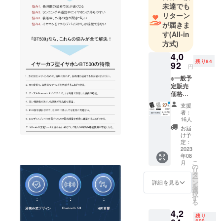
未達でも
リターン
が届きま
す
(All-in
方式)
4,0
残り84
92
円
※一般予
定販売
価格：
5,606円
支援
の
者：
27％OF
16人
F 1セッ
お届
ト内
け予
容：
定：
BT500
2023
年08
本体x1
こ
月
充電
の
リ
ケース
タ
ー
x1 ケー
ン
詳細を見る
を
ブルx1
選
択
取扱説
す
る
明書x1
4,2
※包装サ
残り
イズ：
500