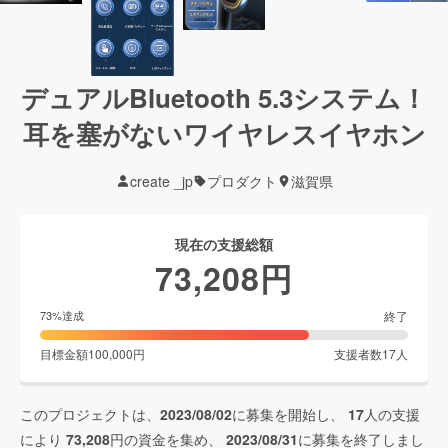
デュアルBluetooth 5.3システム！
耳を塞がないワイヤレスイヤホン
create _jp
プロダクト
滋賀県
現在の支援総額
73,208
円
終了
73
%達成
目標金額
100,000
円
支援者数
17
人
このプロジェクトは、
2023/08/02
に募集を開始し、
17
人の支援
により
73,208
円の資金を集め、
2023/08/31
に募集を終了しまし