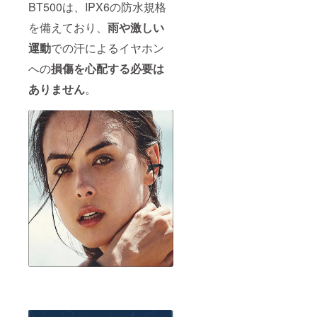
BT500は、IPX6の防水規格
を備えており、
雨や激しい
運動
での汗によるイヤホン
への
損傷を心配する必要は
ありません
。