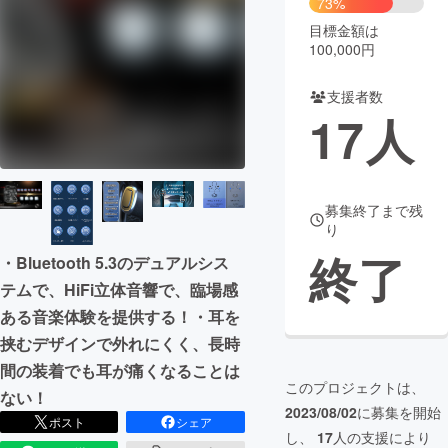
73%
目標金額は
まちづくり・地域活性化
100,000円
支援者数
CAMPFIRE for Social Good
CAMPFIRE Creation
17
人
CAMPFIREふるさと納税
machi-ya
コミュニティ
募集終了まで残
り
終了
・Bluetooth 5.3のデュアルシス
テムで、HiFi立体音響で、臨場感
ある音楽体験を提供する！・耳を
挟むデザインで外れにくく、長時
間の装着でも耳が痛くなることは
このプロジェクトは、
ない！
2023/08/02
に募集を開始
ポスト
シェア
し、
17
人の支援により