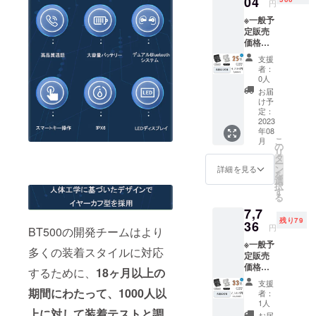
04
円
9.5*11.
※一般予
5*3.8c
定販売
m ※総重
価格：
量：
5,606円
121g ※
支援
の
カ
者：
25％OF
ラー：
0人
F 1セッ
ホワイ
お届
ト内
トとブ
け予
容：
ラック
定：
BT500
2023
※お届け
年08
本体x1
日より
こ
月
充電
6ヶ月
の
リ
ケース
間、起
タ
ー
x1 ケー
案者に
ン
詳細を見る
を
ブルx1
よる保
選
択
取扱説
証が受
す
る
明書x1
けられ
7,7
※包装サ
ます。
残り79
イズ：
36
円
BT500の開発チームはより
9.5*11.
※一般予
5*3.8c
多くの装着スタイルに対応
定販売
m ※総重
価格：
量：
するために、
18ヶ月以上の
11,211
121g ※
支援
円の
カ
期間にわたって、1000人以
者：
33％OF
ラー：
1人
F 1セッ
上に対して装着テストと調
ブラッ
お届