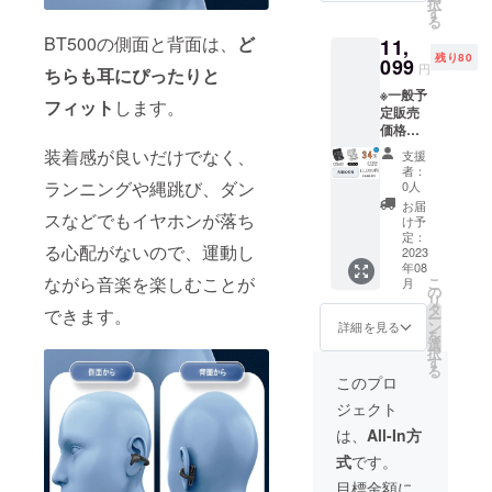
択
取扱説
証が受
す
る
明書x1
けられ
BT500の側面と背面は、
ど
11,
※包装サ
ます。
残り80
イズ：
099
円
ちらも耳にぴったりと
9.5*11.
※一般予
5*3.8c
フィット
します。
定販売
m ※総重
価格：
量：
16,817
121g ※
装着感が良いだけでなく、
支援
円の
カ
者：
34％OF
ラー：
ランニングや縄跳び、ダン
0人
F 1セッ
ホワイ
お届
ト内
スなどでもイヤホンが落ち
トとブ
け予
容：
ラック
定：
る心配がないので、運動し
BT500
2023
※お届け
年08
本体x1
日より
ながら音楽を楽しむことが
こ
月
充電
6ヶ月
の
リ
ケース
間、起
タ
できます。
ー
x1 ケー
案者に
ン
詳細を見る
を
ブルx1
よる保
選
択
取扱説
証が受
す
る
明書x1
けられ
このプロ
※包装サ
ます。
ジェクト
イズ：
9.5*11.
は、
All-In方
5*3.8c
式
です。
m ※総重
量：
目標金額に