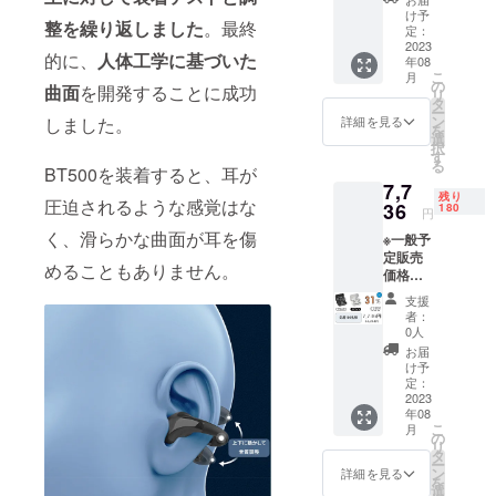
ト内
クとホ
け予
整を繰り返しました
。最終
容：
ワイト
定：
BT500
2023
※お届け
的に、
人体工学に基づいた
年08
本体x1
日より
こ
月
充電
6ヶ月
の
曲面
を開発することに成功
リ
ケース
間、起
タ
ー
x1 ケー
案者に
ン
しました。
詳細を見る
を
ブルx1
よる保
選
択
取扱説
証が受
す
る
明書x1
BT500を装着すると、耳が
けられ
7,7
※包装サ
ます。
残り
圧迫されるような感覚はな
イズ：
36
180
円
9.5*11.
く、滑らかな曲面が耳を傷
※一般予
5*3.8c
定販売
m ※総重
めることもありません。
価格：
量：
11,211
121g ※
支援
円の
カ
者：
31％OF
ラー：
0人
F 1セッ
ブラッ
お届
ト内
クとホ
け予
容：
ワイト
定：
BT500
2023
※お届け
年08
本体x1
日より
こ
月
充電
6ヶ月
の
リ
ケース
間、起
タ
ー
x1 ケー
案者に
ン
詳細を見る
を
ブルx1
よる保
選