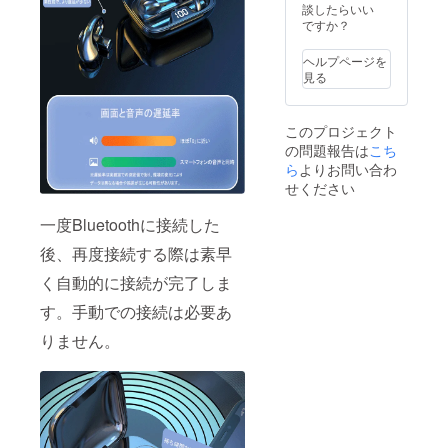
談したらいい
ですか？
ヘルプページを
見る
このプロジェクト
の問題報告は
こち
ら
よりお問い合わ
せください
一度Bluetoothに接続した
後、再度接続する際は素早
く自動的に接続が完了しま
す。手動での接続は必要あ
りません。