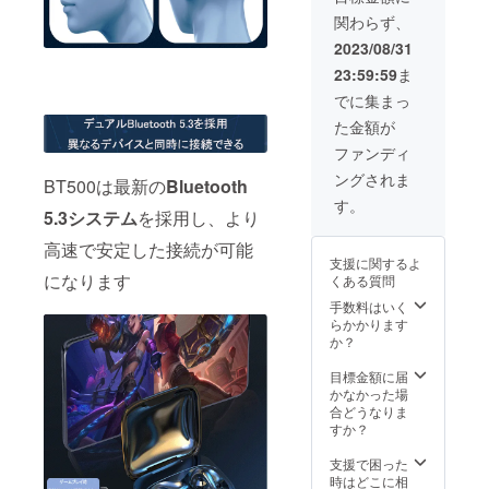
121g ※
関わらず、
カ
ラー：
2023/08/31
ブラッ
23:59:59
ま
クとホ
ワイト
でに集まっ
※お届け
た金額が
日より
6ヶ月
ファンディ
間、起
ングされま
案者に
BT500は最新の
Bluetooth
よる保
す。
5.3システム
を採用し、より
証が受
けられ
高速で安定した接続が可能
ます。
支援に関するよ
になります
くある質問
手数料はいく
らかかります
か？
目標金額に届
かなかった場
合どうなりま
すか？
支援で困った
時はどこに相