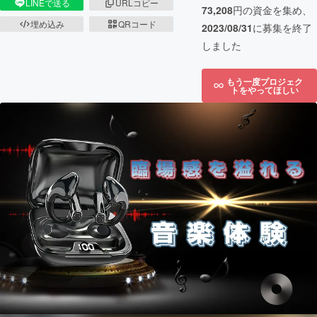
LINEで送る
URLコピー
73,208
円の資金を集め、
埋め込み
QRコード
2023/08/31
に募集を終了
しました
もう一度プロジェク
トをやってほしい