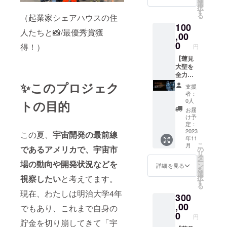
）を限
しま
選
す。投
ます！
択
定公開
す。お
す
稿はリ
応援者
る
（起業家シェアハウスの住
しま
楽しみ
アルタ
の方々
100
す。 実
に！ ま
イムで
には心
人たちと📸/最優秀賞獲
際に宇
,00
た今回
定期的
を込め
宙開発
の挑戦
0
に配信
て感謝
得！）
円
の現場
にあた
予定で
のメッ
で体験
【蓮見
り、応
す。た
セージ
した内
大聖を
援者限
だの共
を送ら
容や
全力応
定の
有場所
せてい
NASA
援！】
オープ
✨このプロジェク
だけで
ただき
支援
や宇宙
応援者
ン
はな
ます。
者：
ベン
限定
チャッ
く、そ
0人
【概
トの目的
チャー
で、ア
トを開
のオー
要】
お届
から見
メリカ
設しま
プン
け予
・提
えてく
の宇宙
す。応
定：
チャッ
供内
るリア
関連
2023
援頂い
トから
この夏、
宇宙開発の最前線
容：
年11
ルな声
（NAS
た方々
様々な
「オー
こ
月
を基
Aや宇宙
であるアメリカで、宇宙市
限定で
の
シナ
プン
リ
に、レ
ベン
ご招待
タ
ジーが
チャッ
ー
場の動向や開発状況などを
ポート
チャー
させて
ン
発生す
詳細を見る
トへの
を
を作成
）の
頂きま
選
ること
招待」
択
視察したい
と考えてます。
しま
方々に
す。 渡
す
を期待
・数
る
す。 こ
聞きた
航期間
してい
量：1点
現在、わたしは明治大学4年
300
こでし
い質問
中は、
ます。
※「有効
か得ら
を肩代
,00
その
ぜひア
でもあり、これまで自身の
期限：
れない
わりし
オープ
0
メリカ
2023年
円
貴重な
てきま
ン
貯金を切り崩してきて「宇
への挑
度内/渡