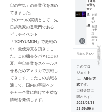
内容を
す。 現
【蓮見
チャッ
戦、応
航期間
宙の空気」の事業化を進め
記載し
地の宇
大聖を
トで現
援よろ
中」
ます。
宙機関
全力応
地アメ
しくお
てきました。
また渡
や宇宙
援！】
リカの
願いし
支援
航後、
事業者
応援者
宇宙開
ます！
者：
その一つの実績として、先
「蓮
の宇宙
限定で
発現場
応援者
0人
見」と
開発の
今後、
（NAS
の方々
お届
日起業家の登竜門である
のラン
温度感
「蓮
Aや宇宙
には心
け予
チ券を
を知り
見」と
ベン
定：
ピッチイベント
を込め
提供し
たい。
一緒に
2023
チャー
て感謝
年12
ます！
実際に
宇宙イ
「TORYUMON」で激戦の
）の写
のメッ
こ
月
私がア
想定顧
ベント
真や動
の
セージ
リ
中、最優秀賞を頂きまし
メリカ
客にア
を仕掛
画を配
タ
を送ら
ー
で何を
プロー
ける権
信しま
ン
せてい
詳細を見る
た。この機会をバネにこの
を
観て、
チして
利をお
す。投
選
ただき
択
何を感
欲し
渡しし
稿はリ
す
ます。
夏、宇宙事業をスケールさ
る
じてき
い。そ
ます。
アルタ
【概
このプロ
たの
のよう
過去の
イムで
要】
せるためアメリカで挑戦し
ジェクト
か。生
な要望
実績と
定期的
・提
の声を
に出来
では、
てきます。またこの挑戦を
に配信
供内
は、
All-In方
届けま
る限り
東京や
予定で
容：
式
です。
通して、国内の宇宙ベン
す。 リ
のお応
京都に
す。た
「宇宙
アルで
えしま
て50名
だの共
関連の
目標金額に
チャー企業に向けて有益な
会うか
す。お
以上の
有場所
限定ス
関わらず、
らこそ
気軽に
宇宙好
だけで
テッ
情報を発信します。
伝えら
ご連絡
きな
はな
カー（3
2023/08/31
れる宇
くださ
方々が
く、そ
点）・
23:59:59
ま
宙開発
い。 ま
集ま
のオー
オープ