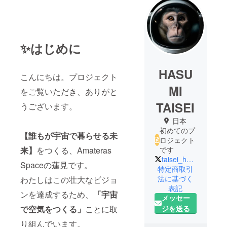
✨はじめに
HASU
こんにちは。プロジェクト
MI
をご覧いただき、ありがと
TAISEI
うございます。
日本
初めてのプ
【誰もが宇宙で暮らせる未
ロジェクト
来】
をつくる、Amateras
です
taisei_hasumi
Spaceの蓮見です。
特定商取引
法に基づく
わたしはこの壮大なビジョ
表記
ンを達成するため、
「宇宙
メッセー
ジを送る
で空気をつくる」
ことに取
り組んでいます。