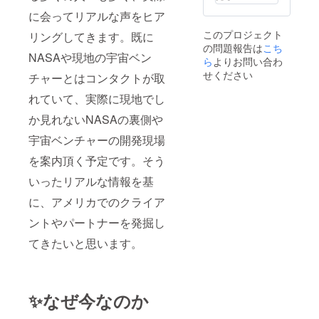
その
の声を
どご希
ただき
ン：
オープ
届けま
望があ
に会ってリアルな声をヒア
ます。
Amater
ン
す。リ
れば伺
【概
as
このプロジェクト
リングしてきます。既に
チャッ
アルで
いま
要】
Space
の問題報告は
こち
トで現
会うか
す。）
・提
のロゴ
NASAや現地の宇宙ベン
地アメ
らこそ
また
ら
よりお問い合わ
供内
ステッ
リカの
伝えら
「現地
容：ラ
カー/NA
せください
チャーとはコンタクトが取
宇宙開
れる宇
視察・
ンチ券
SAロゴ
発現場
宙開発
宇宙開
（一日
入りス
れていて、実際に現地でし
（NAS
の裏側
発レ
限
テッ
Aや宇宙
なども
ポー
定）・
か見れないNASAの裏側や
カー
ベン
お話し
ト」
オープ
・配
宇宙ベンチャーの開発現場
チャー
しま
(3000文
ン
送：手
）の写
す。お
字/PDF
チャッ
渡しで
を案内頂く予定です。そう
真や動
楽しみ
）を限
トへの
もお届
画を配
に！ さ
定公開
招待
けでも
いったリアルな情報を基
信しま
らに今
しま
・数
どちら
す。投
回の挑
す。そ
量：2点
でもOK
に、アメリカでのクライア
稿はリ
戦にあ
して渡
【ラン
です。
アルタ
たり、
航後、
チ券詳
ントやパートナーを発掘し
※「有効
イムで
応援者
「蓮
細】 ・
期限：
定期的
限定の
見」と
てきたいと思います。
日程 ：
写真・
に配信
オープ
のラン
2023年
動画は
予定で
ン
チ券を
11-12月
2023年
す。た
チャッ
提供し
頃) ・場
渡航期
だの共
トを開
ます！
所 (新
間中と
✨なぜ今なのか
有場所
設しま
私がア
宿・渋
ステッ
だけで
す。応
メリカ
谷区近
カーは