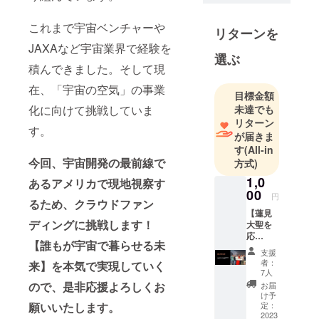
これまで宇宙ベンチャーや
リターンを
JAXAなど宇宙業界で経験を
選ぶ
積んできました。そして現
在、「宇宙の空気」の事業
目標金額
未達でも
化に向けて挑戦していま
リターン
す。
が届きま
す
(All-in
今回、宇宙開発の最前線で
方式)
1,0
あるアメリカで現地視察す
00
円
るため、クラウドファン
【蓮見
ディングに挑戦します！
大聖を
応
【誰もが宇宙で暮らせる未
援！】
支援
今回の
者：
来】を本気で実現していく
応援し
7人
て頂い
ので、是非応援よろしくお
お届
た方々
け予
に向け
定：
願いいたします。
て、現
2023