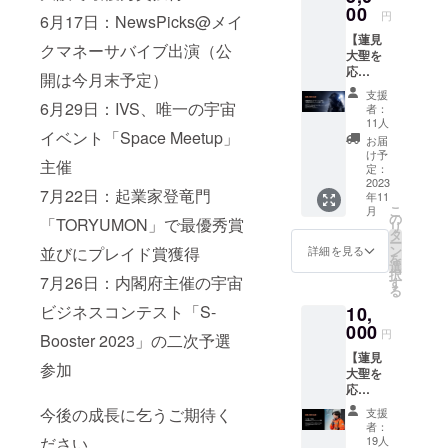
限定で
00
しくお
円
6月17日：NewsPicks@メイ
ご招待
願いし
【蓮見
させて
ます！
クマネーサバイブ出演（公
大聖を
頂きま
応援者
応
す。 渡
の方々
開は今月末予定）
援！】
航期間
には心
支援
宇宙関
中は、
6月29日：IVS、唯一の宇宙
を込め
者：
連の限
その
て感謝
11人
定ス
イベント「Space Meetup」
オープ
のメッ
お届
テッ
ン
セージ
け予
主催
カー（3
チャッ
定：
を送ら
点）を
2023
トで現
せてい
7月22日：起業家登竜門
年11
応援者
地アメ
ただき
こ
月
の方々
リカの
の
ます。
「TORYUMON」で最優秀賞
リ
にお渡
宇宙開
タ
※「有効
ー
しさせ
発現場
ン
期限：
詳細を見る
並びにプレイド賞獲得
を
て頂き
（NAS
選
2023年
択
ます！
7月26日：内閣府主催の宇宙
Aや宇宙
す
度内/渡
る
また今
ベン
航期間
ビジネスコンテスト「S-
10,
回の挑
チャー
中」
戦にあ
000
）の写
円
Booster 2023」の二次予選
たり、
真や動
【蓮見
応援者
画を随
参加
大聖を
限定の
時配信
応
オープ
しま
援！】
ン
す。投
今後の成長に乞うご期待く
支援
応援者
チャッ
稿はリ
者：
限定で
トを開
アルタ
19人
ださい。