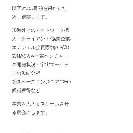
・数
お願い
に宇宙
量：3点
しま
イベン
以下3つの目的を果たすた
【ラン
す！ 応
トを仕
チ券詳
援者の
掛ける
め、視察します。
細】 ・
方々に
権利に
日程 ：
は心を
つい
①海外とのネットワーク拡
2023年
込めて
て】 ・
11-12月
感謝の
日程 ：
大（クライアント/協業企業/
頃) ・場
メッ
今年度
所 (新
セージ
内 ・場
エンジェル投資家/海外VC）
宿・渋
を送ら
所 ：都
谷区近
せて
内某所
②NASAや宇宙ベンチャー
郊) ・人
【概
・権利
数制限
要】
の内容
の開発状況＋宇宙マーケッ
なし ・
・商
詳細：
交通
品名：
宇宙系
トの動向分析
費：自
アメリ
イベン
③スペースエンジニア/CFO
己負担
カの宇
トやカ
（応援
宙関連
ンファ
候補獲得など
者） ※
の方々
レン
念の為
に質問
ス、宇
記載し
して欲
宙人材
事業を大きくスケールさせ
ます
しい内
採用イ
が、ラ
容（3
ベント
る機会にします。
ンチは
点）を
など
公共の
代わり
【ラン
場所で
に私が
チ券詳
お会い
直接質
細】 ・