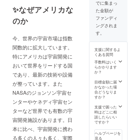
の裏側
た「現
り、大
プン
ン
でに集まっ
なども
地視
盛況な
チャッ
✨なぜアメリカな
チャッ
た金額が
お話し
察・宇
イベン
トから
トへの
しま
宙開発
トや
様々な
招待」
ファンディ
のか
す。お
レポー
ネット
シナ
・数
ングされま
楽しみ
ト」
ワーキ
ジーが
量：2点
に！ さ
(3000文
ングに
発生す
【詳
す。
らに今
字/PDF
なりま
ること
細】
今、世界の宇宙市場は指数
回の挑
）を限
した。
を期待
・#宇
戦にあ
定公開
今後、
してい
関数的に拡大しています。
宙を感
支援に関するよ
たり、
しま
協力企
ます。
じるス
くある質問
特にアメリカは宇宙開発に
応援者
す。そ
業様や
ぜひア
テッ
限定の
して渡
応援者
メリカ
手数料はいく
カー
おいて世界をリードする国
オープ
航後、
の方々
への挑
らかかります
・数
ン
「蓮
のご要
戦、応
か？
量：3点
であり、最新の技術や設備
チャッ
見」と
望に合
援よろ
・商
トを開
のラン
わせ、
しくお
目標金額に届
品サイ
が整っています。また
設しま
チ券を
柔軟に
願いし
かなかった場
ズ：一
す。応
提供し
対応さ
ます！
合どうなりま
NASAのジョンソン宇宙セ
般的な
援頂い
ます！
せて頂
応援者
すか？
サイズ
た方々
私がア
きま
ンターやケネディ宇宙セン
の方々
（80c
限定で
メリカ
す。
には心
支援で困った
㎡）
ターなど世界でも有数の宇
ご招待
で何を
（個
を込め
時はどこに相
・素
させて
観て、
人・法
て感謝
談したらいい
材：ミ
宙開発施設があります。日
頂きま
何を感
人は問
のメッ
ですか？
ラー
す。 渡
じてき
いませ
セージ
コート
本に比べ、宇宙開発に携わ
航期間
たの
ん/掲載
を送ら
紙 ・
ヘルプページを
中は、
か。生
期間な
せてい
デザイ
る多くの人々も多く、実際
見る