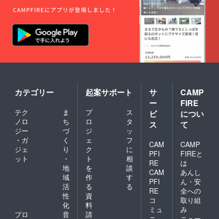
カテゴリー
起案サポート
サ
CAMP
ー
FIRE
テク
ま
プ
ス
ビ
につい
ノロ
ち
ロ
タ
ス
て
ジー
づ
ジ
ッ
・ガ
く
ェ
フ
CAM
CAMP
ジェ
り
ク
に
PFI
FIREと
ット
・
ト
相
RE
は
地
を
談
CAM
あんし
域
作
す
PFI
ん・安
活
る
る
RE
全への
性
資
コ
取り組
化
料
ミュ
み
プロ
音
請
ニ
ニュー