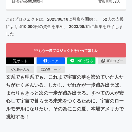
目標金額
500,000
円
支援者数
52
人
このプロジェクトは、
2023/08/18
に募集を開始し、
52
人の支援
により
510,000
円の資金を集め、
2023/08/31
に募集を終了しま
した
もう一度プロジェクトをやってほしい
ポスト
シェア
LINEで送る
URLコピー
埋め込み
QRコード
文系でも理系でも、これまで宇宙の夢を諦めていた人た
ちがたくさんいる。しかし、だれかが一歩踏み出せば、
まわりもきっと次の一歩が踏み出せる。すべての人が安
心して宇宙で暮らせる未来をつくるために、宇宙のロー
ルモデルになりたい。その為にこの夏、本場アメリカで
挑戦する！