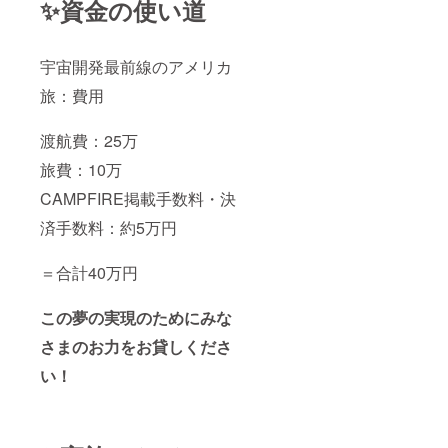
✨資金の使い道
しま
問しま
日程 ：
す。
す。
2023年
※「有効
11-12月
期限：
頃) ・場
宇宙開発最前線のアメリカ
写真・
＋現地
所 (新
動画は
視察レ
宿・渋
旅：費用
2023年
ポート
谷区近
渡航期
(3000文
郊) ・人
間中と
字/PDF
数制限
渡航費：25万
ランチ
公
なし ・
は渡航
開）・
交通
旅費：10万
期間後
蓮見と
費：自
に提
のラン
己負担
CAMPFIRE掲載手数料・決
供」
チ同席
（応援
済手数料：約5万円
券・
者） ※
オープ
念の為
ン
記載し
＝合計40万円
チャッ
ます
トへの
が、ラ
招待
ンチは
この夢の実現のためにみな
・数
公共の
量：合
場所で
さまのお力をお貸しくださ
計4点
お会い
【ラン
しま
い！
チ券詳
す。
細】 ・
※「有効
日程 ：
期限：
2023年
写真・