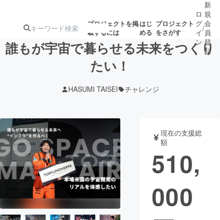
新
ロ
規
グ
会
プロジェクトを掲
はじ
プロジェクト
/
載するには
める
をさがす
イ
員
ン
登
誰もが宇宙で暮らせる未来をつくり
録
たい！
人気のプロ
注目のリ
注目の新着プロ
募集終了が近いプ
もうすぐ公開
HASUMI TAISEI
チャレンジ
ジェクト
ターン
ジェクト
ロジェクト
されます
アート・写真
音楽
現在の支援総
額
510,
テクノロジー・ガジェット
ゲーム・サ
000
映像・映画
書籍・雑誌
ビジネス・起業
チャレンジ