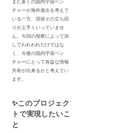
また多くの国内宇宙ベン
セージ
アルタ
に宇宙
に提
を送ら
イムで
イベン
供」
チャーが海外進出を考えて
せてい
定期的
トを仕
ただき
に配信
掛ける
いる一方、現状その立ち回
ます。
予定で
権利】
【概
す。た
りが上手くいっていませ
要】
だの共
・提
有場所
＋現地
ん。今回の視察によって決
供内
だけで
視察レ
容：
はな
ポート
してわれわれだけではな
「現地
く、そ
(3000文
く、今後の国内宇宙ベン
視察・
のオー
字/PDF
宇宙開
プン
公
チャーにとって有益な情報
発レ
チャッ
開）・
ポー
トから
蓮見と
共有が出来るかと考えてい
ト」
様々な
のラン
(3000文
シナ
チ同席
ます。
字/PDF
ジーが
券・
）・ラ
発生す
オープ
ンチ券
ること
ン
（一日
を期待
チャッ
✨このプロジェク
限
してい
トへの
定）・
ます。
招待
オープ
アメリ
・数
トで実現したいこ
ン
カへの
量：合
チャッ
挑戦、
計4点
と
トへの
応援よ
【蓮見
招待」
ろしく
と一緒