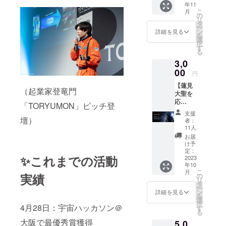
年11
地アメ
こ
月
リカの
の
リ
宇宙開
タ
ー
発現場
ン
詳細を見る
を
より
選
択
メッ
す
る
セージ
3,0
と写真
を添え
00
円
てお送
【蓮見
りさせ
（起業家登竜門
大聖を
て頂き
応
ます！
「TORYUMON」ピッチ登
援！】
配信は
支援
今回の
アメリ
壇）
者：
挑戦に
カ到着
11人
あた
後、渡
お届
り、応
航半
け予
援者限
ば、日
定：
✨これまでの活動
定の
2023
本帰国
年10
オープ
後に配
こ
月
ン
信予定
実績
の
リ
チャッ
です。
タ
ー
トを開
ぜひア
ン
詳細を見る
を
設しま
メリカ
選
択
す。応
4月28日：宇宙ハッカソン＠
への挑
す
る
援頂い
戦、応
大阪で最優秀賞獲得
5,0
た方々
援よろ