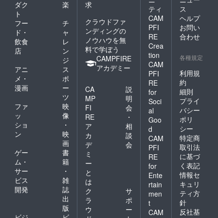
ダク
楽
求
ティ
ス
ト
CAM
ヘルプ
クラウドファ
フー
チ
PFI
お問い
ンディングの
ド・
ャ
RE
合わせ
ノウハウを無
飲食
レ
Crea
料で学ぼう
店
ン
tion
各種規定
CAMPFIRE
ジ
CAM
アカデミー
アニ
ス
利用規
PFI
メ・
ポ
約
RE
漫画
ー
CA
説
細則
for
ツ
MP
明
プライ
Soci
ファ
映
FI
会
バシー
al
ッ
像
RE
・
ポリ
Goo
ショ
・
ア
相
シー
d
ン
映
カ
談
特定商
CAM
画
デ
会
取引法
PFI
ゲー
書
ミ
に基づ
RE
ム・
籍
ー
く表記
for
サー
・
と
情報セ
Ente
ビス
雑
は
キュリ
rtain
開発
誌
ク
サ
ティ方
men
出
ラ
ポ
針
t
版
ウ
ー
反社基
CAM
ビジ
ビ