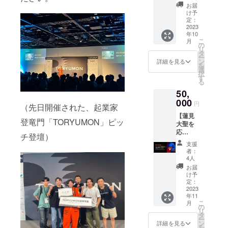
「蓮
設しま
イムで
お届
見」と
す。応
配信予
け予
のラン
援頂い
定：
定で
チ券
2023
た方々
す。た
年10
（渡航
限定で
だの共
こ
月
後）を
ご招待
の
有場所
リ
提供し
させて
タ
だけで
ー
ます！
頂きま
ン
はな
詳細を見る
を
私がア
す。 渡
選
く、そ
択
メリカ
航期間
す
のオー
る
で何を
中は、
プン
50,
観て、
その
チャッ
何を感
000
オープ
トから
円
（先日開催された、起業家
じてき
ン
様々な
【蓮見
たの
チャッ
シナ
登竜門「TORYUMON」ピッ
大聖を
か。生
トで現
ジーが
応
の声を
地アメ
発生す
チ登壇）
援！】
届けま
リカの
ること
支援
応援者
す。 リ
宇宙開
を期待
者：
限定で
アルで
発現場
4人
してい
「現地
会うか
（NAS
ます。
お届
視察・
らこそ
Aや宇宙
け予
ぜひア
宇宙開
伝えら
定：
ベン
メリカ
発レ
2023
れる宇
チャー
への挑
年11
ポー
宙開発
）の写
戦、応
こ
月
ト」
の裏側
の
真や動
援よろ
リ
(3000文
なども
タ
画を配
しくお
ー
字/PDF
お話し
ン
信しま
詳細を見る
願いし
を