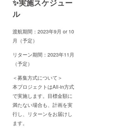
✨実施スケジュー
11-12月
動画は
頃) ・場
2023年
所 (新
渡航期
ル
宿・渋
間中と
谷区近
それ以
郊) ・人
外は渡
渡航期間：2023年9月 or 10
数制限
航期間
なし ・
後に提
月（予定）
交通
供」 応
費：自
援よろ
己負担
しくお
リターン期間：2023年11月
（応援
願いい
者） ※
たしま
（予定）
リター
す！
ンに関
して
＜募集方式について＞
は、ご
希望が
本プロジェクトはAll-in方式
あれば
で実施します。目標金額に
柔軟に
対応さ
満たない場合も、計画を実
せて頂
きま
行し、リターンをお届けし
す。 ※
念の為
ます。
記載し
ます
が、ラ