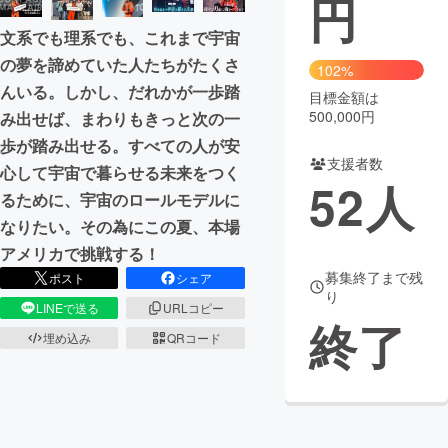
円
文系でも理系でも、これまで宇宙
まちづくり・地域活性化
の夢を諦めていた人たちがたくさ
102%
んいる。しかし、だれかが一歩踏
目標金額は
CAMPFIRE for Social Good
CAMPFIRE Creation
500,000円
み出せば、まわりもきっと次の一
CAMPFIREふるさと納税
machi-ya
コミュニティ
歩が踏み出せる。すべての人が安
支援者数
心して宇宙で暮らせる未来をつく
52
人
るために、宇宙のロールモデルに
なりたい。その為にこの夏、本場
アメリカで挑戦する！
募集終了まで残
ポスト
シェア
り
LINEで送る
URLコピー
終了
埋め込み
QRコード