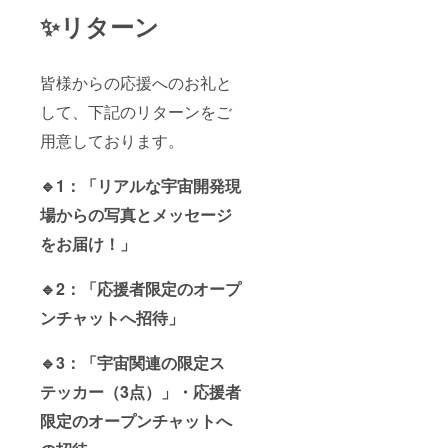
ンチは
✨リターン
公共の
場所で
お会い
しま
皆様からの応援へのお礼と
す。
※「有効
して、下記のリターンをご
期限：
写真・
用意しております。
動画は
2023年
渡航期
🔹1：「リアルな宇宙開発現
間中と
ランチ
場からの写真とメッセージ
は渡航
をお届け！」
期間後
に提
供」 応
🔹2：「応援者限定のオープ
援よろ
しくお
ンチャットへ招待」
願いい
たしま
す！
🔹3：「宇宙関連の限定ス
テッカー（3点）」・応援者
限定のオープンチャットへ