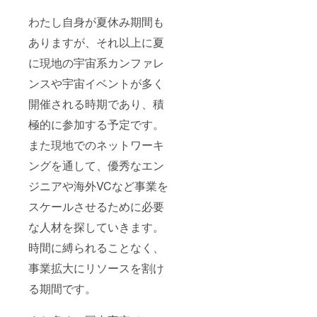
はな
援頂い
で何を
郊) ・人
渡航期
く、そ
た方々
観て、
数制限
間後に
わたし自身が夏休み期間も
のオー
限定で
何を感
なし ・
提供」
プン
ご招待
じてき
交通
ありますが、それ以上に夏
チャッ
させて
たの
費：自
トから
頂きま
か。生
己負担
に現地の宇宙系カンファレ
様々な
す。 渡
の声を
（応援
シナ
航期間
届けま
ンスや宇宙イベントが多く
者） ※
ジーが
中は、
す。リ
念の為
開催される時期であり、積
発生す
その
アルで
記載し
ること
オープ
会うか
ます
極的に参加する予定です。
を期待
ン
らこそ
が、ラ
してい
チャッ
伝えら
ンチは
また現地でのネットワーキ
ます。
トで現
れる宇
公共の
ぜひア
地アメ
宙開発
場所で
ングを通して、優秀なエン
メリカ
リカの
の裏側
お会い
への挑
宇宙開
なども
ジニアや海外VCなど事業を
しま
戦、応
発現場
お話し
す。
スケールさせるために必要
援よろ
（NAS
しま
※「有効
しくお
Aや宇宙
す。お
期限：
な人材を探していきます。
願いし
ベン
楽しみ
写真・
ます！
チャー
に！
動画は
時間に縛られることなく、
応援者
）の写
【詳
2023年
の方々
真や動
細】
渡航期
事業拡大にリソースを割け
には心
画を配
・商
間中と
を込め
信しま
品名：
ランチ
る期間です。
て感謝
す。投
【蓮見
は渡航
のメッ
稿はリ
と一緒
期間後