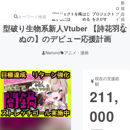
新
ロ
規
グ
会
プロジェクトを掲
はじ
プロジェクト
/
載するには
める
をさがす
イ
員
ン
登
型破り生物系新人Vtuber 【詩花羽な
録
ぬの】のデビュー応援計画
人気のプロ
注目のリ
注目の新着プロ
募集終了が近いプ
もうすぐ公開
Nanuno
アニメ・漫画
ジェクト
ターン
ジェクト
ロジェクト
されます
アート・写真
音楽
現在の支援総
額
211,
テクノロジー・ガジェット
ゲーム・サ
000
映像・映画
書籍・雑誌
ビジネス・起業
チャレンジ