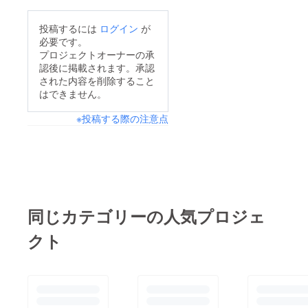
回限定
リルス
は手書
で認定
タンド
きで
書を作
です。
投稿するには
ログイン
が
す！
成する
●なぬの
必要です。
ことに
のお給
プロジェクトオーナーの承
しまし
餌係認
認後に掲載されます。承認
た。も
定書授
された内容を削除すること
ちろん
与 今回
お名前
は食材
はできません。
は手書
費集め
きで
が主な
※投稿する際の注意点
す！A4
目的で
紙一枚
すの
です。
で、今
●discor
回限定
dで通話
で認定
(30分)
書を作
一緒に
成する
ゲーム
ことに
同じカテゴリーの人気プロジェ
した
しまし
り、お
た。も
クト
話しし
ちろん
たり、
お名前
支援者
は手書
様のし
きで
たいこ
す！A4
とを一
紙一枚
緒にや
目で