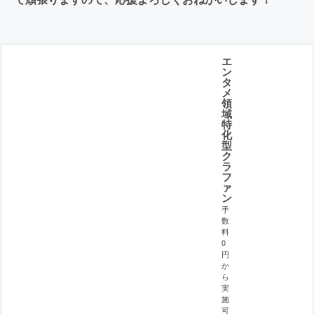
エ
ン
タ
メ
領
域
特
化
型
ク
ラ
フ
ァ
ン
手
数
料
0
円
か
ら
実
施
可