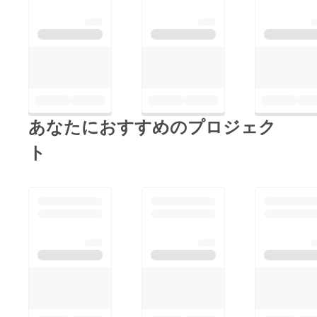
りま
す。
す。
●discor
メール
dで通話
にて、
(60分)
通話の
一緒に
内容を
ゲーム
備考欄
した
にご記
り、お
載くだ
話しし
さい。
たり、
●ネズミ
支援者
あなたにおすすめのプロジェク
の骨格
様のし
標本(頭)
たいこ
ト
なぬの
とを一
が１つ
緒にや
１つ丁
りま
寧に
す。
作った
メール
骨格標
にて、
本をお
通話の
届けし
内容を
ます。
備考欄
アダル
にご記
トマウ
載くだ
スの頭
さい。
蓋骨の
●ネズミ
みで
の骨格
す。消
標本(頭)