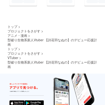
毒して
なぬの
ラッピ
が１つ
ングし
１つ丁
たもの
寧に
をお送
作った
りしま
骨格標
す。 ☆
本をお
トップ
>
数量限
届けし
プロジェクトをさがす
>
定で
ます。
アニメ・漫画
>
す。
アダル
トラッ
型破り生物系新人Vtuber 【詩花羽なぬの】のデビュー応援計
トの頭
画
蓋骨。
トップ
>
消毒済
プロジェクトをさがす
>
です。
VTuber
>
●デザイ
ンTシャ
型破り生物系新人Vtuber 【詩花羽なぬの】のデビュー応援計
ツ なぬ
画
ののオ
リジナ
ルデザ
インT
シャ
ツ。デ
ザイン
は未定
です
が、な