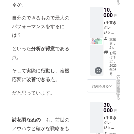
す
る
るか、
お名前
●お礼動
10,
を呼ば
画 動画
せてい
000
は5分程
円
自分のできるもので最大の
ただき
度で
●手書き
ます。
す。 支
パフォーマンスをするに
クレ
希望さ
援額
ジット
れるお
3000~5
は？
表記(中)
名前(PN
000円の
支援
お名前
可)を備
プラン
者：
呼び 初
考欄に
といった
分析が得意
である
は共通
2人
配信に
ご記入
の内容
お届
て支援
点。
くださ
となっ
け予
者様一
い。 希
定：
ており
覧にお
2023
望され
ます。
そして実際に
行動し
、臨機
年08
名前を
ない場
個別の
こ
月
手書き
合は
の
動画を
応変に
改善できる
点。
リ
で表記
匿名
タ
ご希望
ー
いたし
とご記
ン
の場
詳細を見る
を
ます。
入くだ
選
合、
だと思っています。
択
また、
さい。
す
10000
る
お名前
メール
円以上
30,
を呼ば
でお礼
のプラ
せてい
000
いたし
ンとな
円
ただき
ます。
りま
●手書き
ます。
詩花羽なぬの
も、前世の
●お礼動
す。ご
クレ
希望さ
画 動画
了承下
ジット
ノウハウと確かな戦略をも
れるお
は5分程
さい。
表記(大)
名前(PN
度で
●詩花羽