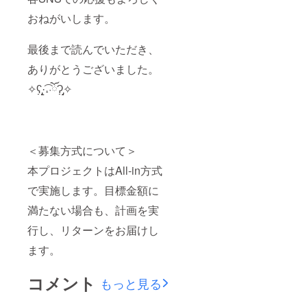
いたし
画、少
かの企
ます。
し
おねがいします。
画に有
●立ち絵
ディー
利に
&ロゴア
プな内
なった
最後まで読んでいただき、
クリル
容など
りする
スタン
様々な
かもし
ありがとうございました。
ド
コンテ
れませ
120mm
ンツを
ん。 ●
✧ʕ̢̣̣̣̣̩̩̩̩·͡˔·ོɁ̡̣̣̣̣̩̩̩̩✧
ほどの
配信す
なぬの
立ち絵&
る予定
のお給
ロゴが
です。
餌係認
デザイ
メール
定書授
ンされ
でURL
与 今回
たアク
を送付
は食材
＜募集方式について＞
リルス
いたし
費集め
本プロジェクトはAll-in方式
タンド
ます。
が主な
です。
●立ち絵
目的で
で実施します。目標金額に
●なぬの
&ロゴア
すの
のお給
クリル
で、今
満たない場合も、計画を実
餌係認
スタン
回限定
定書授
ド
で認定
行し、リターンをお届けし
与 今回
120mm
書を作
は食材
ほどの
成する
ます。
費集め
立ち絵&
ことに
が主な
ロゴが
しまし
コメント
目的で
デザイ
た。も
もっと見る
すの
ンされ
ちろん
で、今
たアク
お名前