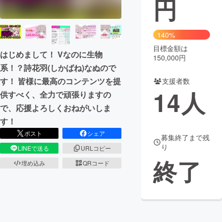
円
まちづくり・地域活性化
140%
目標金額は
CAMPFIRE for Social Good
CAMPFIRE Creation
はじめまして！ Vなのに生物
150,000円
CAMPFIREふるさと納税
machi-ya
コミュニティ
系！？詩花羽(しかばね)なぬので
す！ 皆様に最高のコンテンツを提
支援者数
14
人
供すべく、全力で頑張りますの
で、応援よろしくおねがいしま
す！
ポスト
シェア
募集終了まで残
り
LINEで送る
URLコピー
終了
埋め込み
QRコード