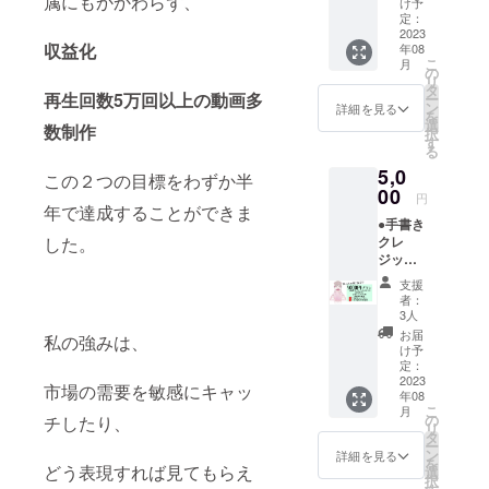
属にもかかわらず、
くださ
け予
者様一
い。 希
定：
覧にお
2023
望され
収益化
年08
名前を
ない場
こ
月
手書き
合は
の
リ
で表記
匿名
タ
再生回数5万回以上の動画多
ー
いたし
とご記
ン
詳細を見る
を
ます。
入くだ
選
数制作
択
また、
さい。
す
る
お名前
メール
5,0
を呼ば
でお礼
この２つの目標をわずか半
せてい
00
いたし
円
ただき
年で達成することができま
ます。
●手書き
ます。
した。
クレ
希望さ
ジット
れるお
表記(小)
名前(PN
支援
お名前
可)を備
者：
呼び 初
考欄に
3人
配信に
ご記入
お届
私の強みは、
て支援
くださ
け予
者様一
い。 希
定：
覧にお
2023
望され
市場の需要を敏感にキャッ
年08
名前を
ない場
こ
月
手書き
合は
の
チしたり、
リ
で表記
匿名
タ
ー
いたし
とご記
ン
詳細を見る
を
ます。
どう表現すれば見てもらえ
入くだ
選
択
また、
さい。