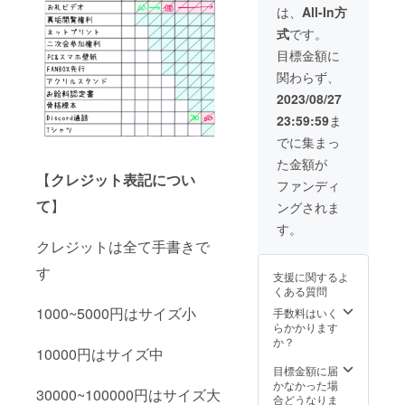
●お礼動
ただき
付きま
や、活
は、
All-In方
ネット
画 動画
ます。
せん。
動の進
プリン
式
です。
は5分程
希望さ
●詩花羽
捗など
ト 立ち
度で
れるお
なぬの
少し特
目標金額に
絵とロ
す。 支
名前(PN
の裏垢
別な情
ゴの画
関わらず、
援者様
可)を備
閲覧権
報が
像に手
ごとに
考欄に
利 鍵の
ゲット
2023/08/27
書きサ
個別の
ご記入
かかっ
できま
インを
23:59:59
ま
動画を
くださ
たなぬ
す。ア
添え
送らせ
い。 希
ののア
ダルト
でに集まっ
て、セ
ていた
望され
カウン
コンテ
ブンイ
た金額が
だきま
ない場
トで
ンツは
レブン
【
クレジット表記につい
す。
合は
す。表
ありま
ファンディ
のコ
3000~5
匿名
のアカ
せん。
ピー機
て
】
ングされま
000円プ
とご記
ウント
●立ち絵
で印刷
ランの
入くだ
では言
ネット
す。
できる
共通
さい。
えない
プリン
コード
クレジットは全て手書きで
メッ
メール
個人的
ト 立ち
をメー
セージ
でお礼
なつぶ
す
絵とロ
ルでお
支援に関するよ
動画は
●お礼動
やき
ゴの画
送りし
くある質問
付きま
画 動画
や、活
像に手
ます。
せん。
は5分程
1000~5000円はサイズ小
動の進
手数料はいく
書きサ
※コピー
●詩花羽
度で
捗など
らかかります
インを
代が別
なぬの
す。 支
少し特
か？
添え
途で必
10000円はサイズ中
の裏垢
援者様
別な情
て、セ
要で
閲覧権
ごとに
報が
目標金額に届
ブンイ
す。ご
利 鍵の
個別の
ゲット
かなかった場
レブン
了承下
30000~100000円はサイズ大
かかっ
動画を
できま
合どうなりま
のコ
さい。