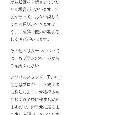
から通話を中断させていた
配信参
ブンイ
るい配
壁紙に
加権利
レブン
信にな
しまし
だく場合がございます。節
初配信
のコ
ると思
た。手
後、支
ピー機
います
書きの
度を守って、お互い楽しく
援者様
で印刷
がそれ
サイン
のみが
できる
でもよ
できる通話ができますよ
を添え
参加で
コード
けれ
てメー
きる二
をメー
う、ご理解ご協力の程よろ
ば。 ●
ルでお
次会配
ルでお
書き下
送りし
しくおねがいします。
信を開
送りし
ろしイ
ます。
催しま
ます。
ラスト
●FANB
す。
※コピー
PC壁
OX先行
その他のリターンについて
メール
代が別
紙、ス
権利 詩
で限定
途で必
マホ壁
花羽な
は、各プランのページから
配信の
要で
紙 書き
ぬのの
URLを
す。 ●
下ろし
FANBO
ご確認ください。
送付い
二次会
イラス
Xに一足
たしま
配信参
トをPC
先に参
す。 か
加権利
アクリルスタンド、Tシャツ
壁紙、
加でき
なりゆ
初配信
スマホ
ます。
などはプロジェクト終了後
るい配
後、支
壁紙に
FANBO
信にな
援者様
しまし
Xでは、
に発注します。骨格標本も
ると思
のみが
た。手
画像や
います
参加で
書きの
衣装の
同じく終了後に作成し始め
がそれ
きる二
サイン
公開、
でもよ
次会配
を添え
限定記
ますので、お手元に届くま
けれ
信を開
てメー
事、情
ば。 ●
催しま
ルでお
で少し時間がかかってしま
報発