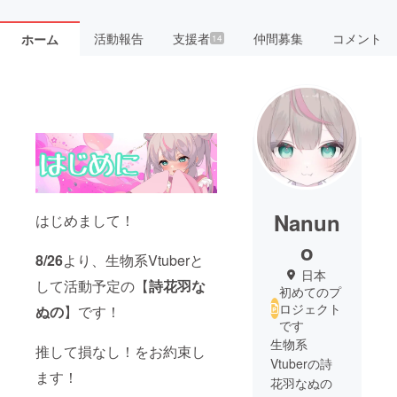
活動報告
支援者
仲間募集
コメント
ホーム
14
Nanun
はじめまして！
o
8/26
より、生物系Vtuberと
日本
して活動予定の【
詩花羽な
初めてのプ
ロジェクト
ぬの
】です！
です
生物系
推して損なし！をお約束し
Vtuberの詩
ます！
花羽なぬの