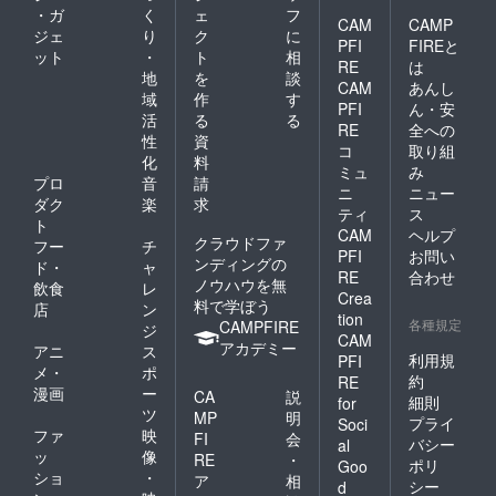
・ガ
く
ェ
フ
CAM
CAMP
ジェ
り
ク
に
PFI
FIREと
ット
・
ト
相
RE
は
地
を
談
CAM
あんし
域
作
す
PFI
ん・安
活
る
る
RE
全への
性
資
コ
取り組
化
料
ミュ
み
プロ
音
請
ニ
ニュー
ダク
楽
求
ティ
ス
ト
CAM
ヘルプ
クラウドファ
フー
チ
PFI
お問い
ンディングの
ド・
ャ
RE
合わせ
ノウハウを無
飲食
レ
Crea
料で学ぼう
店
ン
tion
各種規定
CAMPFIRE
ジ
CAM
アカデミー
アニ
ス
利用規
PFI
メ・
ポ
約
RE
漫画
ー
CA
説
細則
for
ツ
MP
明
プライ
Soci
ファ
映
FI
会
バシー
al
ッ
像
RE
・
ポリ
Goo
ショ
・
ア
相
シー
d