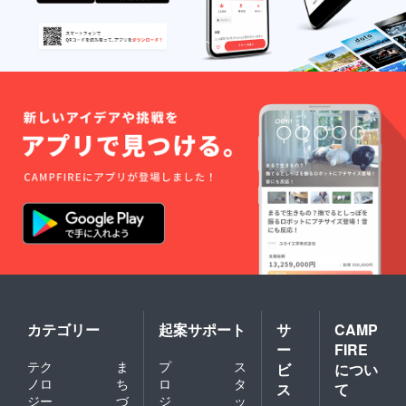
ぬの愛
に溢れ
たデザ
インに
したい
と考え
ていま
す。 ☆
数量限
定で
す。
カテゴリー
起案サポート
サ
CAMP
ー
FIRE
テク
ま
プ
ス
ビ
につい
ノロ
ち
ロ
タ
ス
て
ジー
づ
ジ
ッ