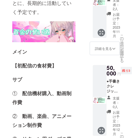
支援
とに、長期的に活動してい
お名前
可)を備
す。 支
なぬの
者：
呼び 初
考欄に
援額
2人
の裏垢
く予定です。
配信に
ご記入
3000~5
閲覧権
お届
て支援
くださ
000円の
け予
利 鍵の
者様一
い。 希
定：
プラン
かかっ
覧にお
2023
望され
は共通
たなぬ
年11
名前を
ない場
の内容
ののア
こ
月
手書き
合は
の
となっ
カウン
リ
で表記
匿名
タ
ており
トで
ー
いたし
とご記
ン
ます。
詳細を見る
す。表
を
メイン
ます。
入くだ
選
個別の
のアカ
択
また、
さい。
す
動画を
ウント
る
お名前
メール
ご希望
では言
【初配信の食材費】
50,
を呼ば
でお礼
の場
えない
残り3
せてい
000
いたし
合、
個人的
円
ただき
ます。
10000
サブ
なつぶ
●手書き
ます。
●お礼動
円以上
やき
クレ
希望さ
画 動画
のプラ
や、活
ジット
れるお
は5分程
①
配信機材購入、動画制
ンとな
動の進
表記(大)
名前(PN
度で
りま
捗など
支援
お名前
作費
可)を備
す。 支
す。ご
者：
少し特
呼び 初
考欄に
援者様
0人
了承下
別な情
配信に
ご記入
ごとに
さい。
お届
報が
②
動画、楽曲、アニメー
て支援
くださ
個別の
け予
●詩花羽
ゲット
者様一
い。 希
定：
動画を
なぬの
できま
ション制作費
覧にお
2023
望され
送らせ
の裏垢
す。ア
年12
名前を
ない場
ていた
閲覧権
ダルト
こ
月
手書き
合は
の
だきま
利 鍵の
コンテ