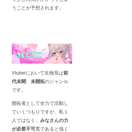
書き下
す。
送りし
信、ボ
うことが予想されます。
ろしイ
メール
ます。
ツ動
ラスト
で限定
●FANB
画、少
PC壁
配信の
OX先行
し
紙、ス
URLを
権利 詩
ディー
マホ壁
送付い
花羽な
プな内
紙 書き
たしま
ぬのの
容など
下ろし
す。 か
FANBO
様々な
イラス
なりゆ
Xに一足
コンテ
トをPC
るい配
先に参
ンツを
壁紙、
信にな
加でき
配信す
スマホ
ると思
ます。
る予定
壁紙に
いま
FANBO
です。
しまし
す。 ●
Xでは、
メール
た。手
書き下
画像や
でURL
Vtuberにおいて生物系は
前
書きの
ろしイ
衣装の
を送付
サイン
ラスト
公開、
いたし
代未聞
、
未開拓
のジャンル
を添え
PC壁
限定記
ます。
てメー
紙、ス
事、情
です。
ルでお
マホ壁
報発
送りし
紙 書き
信、ボ
ます。
下ろし
ツ動
開拓者として全力で活動し
●FANB
イラス
画、少
OX先行
トをPC
ていくつもりですが、私１
し
権利 詩
壁紙、
ディー
人ではなく、
みなさんの力
花羽な
スマホ
プな内
ぬのの
壁紙に
容など
が必要不可欠
であると強く
FANBO
しまし
様々な