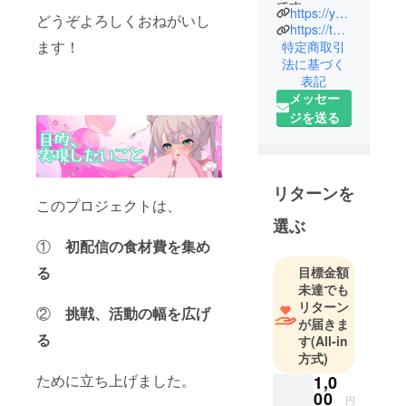
https://youtube.com/@tanumonoakaunko
どうぞよろしくおねがいし
https://twitter.com/nanuno777?t=0Pn0-IBoxm54_NdaCOfHRg&s=09
ます！
特定商取引
法に基づく
表記
メッセー
ジを送る
リターンを
このプロジェクトは、
選ぶ
①
初配信の食材費を集め
る
目標金額
未達でも
リターン
②
挑戦、活動の幅を広げ
が届きま
る
す
(All-in
方式)
ために立ち上げました。
1,0
00
円