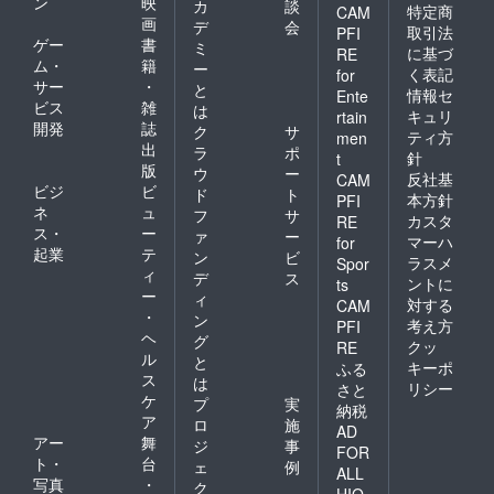
ン
映
カ
談
特定商
CAM
画
デ
会
取引法
PFI
ゲー
書
ミ
に基づ
RE
ム・
籍
ー
く表記
for
サー
・
と
情報セ
Ente
ビス
雑
は
キュリ
rtain
開発
誌
ク
サ
ティ方
men
出
ラ
ポ
針
t
版
ウ
ー
反社基
CAM
ビジ
ビ
ド
ト
本方針
PFI
ネ
ュ
フ
サ
カスタ
RE
ス・
ー
ァ
ー
マーハ
for
起業
テ
ン
ビ
ラスメ
Spor
ィ
デ
ス
ントに
ts
ー
ィ
対する
CAM
・
ン
考え方
PFI
ヘ
グ
クッ
RE
ル
と
キーポ
ふる
ス
は
リシー
さと
ケ
プ
実
納税
ア
ロ
施
AD
アー
舞
ジ
事
FOR
ト・
台
ェ
例
ALL
写真
・
ク
HIO