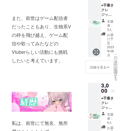
●手書き
クレ
ジット
また、前世はゲーム配信者
表記(小)
支援
お名前
者：
だったこともあり、生物系V
呼び 初
3人
配信に
の枠を飛び越え、ゲーム配
お届
て支援
け予
者様一
信や歌ってみたなどの
定：
覧にお
2023
Vtuberらしい活動にも挑戦
年08
名前を
こ
月
手書き
の
したいと考えています。
リ
で表記
タ
ー
いたし
ン
詳細を見る
を
ます。
選
択
また、
す
る
お名前
3,0
を呼ば
せてい
00
円
ただき
●手書き
ます。
クレ
希望さ
ジット
れるお
表記(小)
名前(PN
支援
お名前
可)を備
者：
呼び 初
考欄に
私は、前世にて無名、無所
4人
配信に
ご記入
お届
て支援