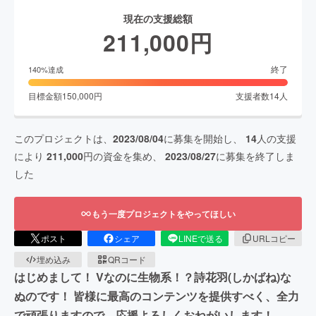
現在の支援総額
211,000
円
終了
140
%達成
目標金額
150,000
円
支援者数
14
人
このプロジェクトは、
2023/08/04
に募集を開始し、
14
人の支援
により
211,000
円の資金を集め、
2023/08/27
に募集を終了しま
した
もう一度プロジェクトをやってほしい
ポスト
シェア
LINEで送る
URLコピー
埋め込み
QRコード
はじめまして！ Vなのに生物系！？詩花羽(しかばね)な
ぬのです！ 皆様に最高のコンテンツを提供すべく、全力
で頑張りますので、応援よろしくおねがいします！