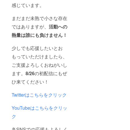
Xに一足
た。手
コンテ
感じています。
先に参
書きの
ンツを
加でき
サイン
配信す
ます。
を添え
る予定
まだまだ未熟で小さな存在
FANBO
てメー
です。
Xでは、
ルでお
メール
ではありますが、
活動への
画像や
送りし
でURL
熱量は誰にも負けません！
衣装の
ます。
を送付
公開、
●FANB
いたし
限定記
OX先行
ます。
少しでも応援したいとお
事、情
権利 詩
●立ち絵
報発
花羽な
&ロゴア
もっていただけましたら、
信、ボ
ぬのの
クリル
ツ動
FANBO
スタン
ご支援よろしくおねがいし
画、少
Xに一足
ド
し
先に参
120mm
ます。
8/26
の初配信にもぜ
ディー
加でき
ほどの
プな内
ます。
ひ来てください！
立ち絵&
容など
FANBO
ロゴが
様々な
Xでは、
デザイ
Twitterはこちらをクリック
コンテ
画像や
ンされ
ンツを
衣装の
たアク
配信す
公開、
リルス
YouTubeはこちらをクリッ
る予定
限定記
タンド
です。
事、情
です。
ク
メール
報発
買って
でURL
信、ボ
おく
を送付
ツ動
と、何
各SNSでの応援もよろしく