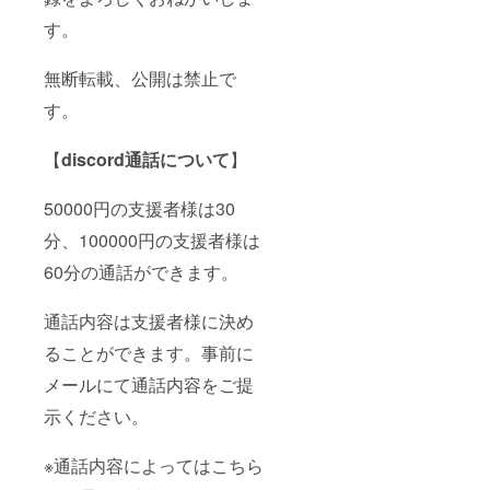
プリン
個人的
※コピー
メール
ば。
ト 立ち
なつぶ
す。
代が別
で限定
絵とロ
やき
途で必
配信の
ゴの画
や、活
要で
URLを
無断転載、公開は禁止で
像に手
動の進
す。ご
送付い
書きサ
捗など
了承下
たしま
す。
インを
少し特
さい。
す。 か
添え
別な情
●二次会
なりゆ
て、セ
報が
配信参
るい配
【
discord通話について
】
ブンイ
ゲット
加権利
信にな
レブン
できま
初配信
ると思
のコ
す。ア
後、支
います
50000円の支援者様は30
ピー機
ダルト
援者様
がそれ
で印刷
コンテ
分、100000円の支援者様は
のみが
でもよ
できる
ンツは
参加で
けれ
60分の通話ができます。
コード
ありま
きる二
ば。 ●
をメー
せん。
次会配
書き下
ルでお
●立ち絵
信を開
ろしイ
通話内容は支援者様に決め
送りし
ネット
催しま
ラスト
ます。
プリン
す。
PC壁
ることができます。事前に
※コピー
ト 立ち
メール
紙、ス
代が別
絵とロ
で限定
マホ壁
メールにて通話内容をご提
途で必
ゴの画
配信の
紙 書き
要で
像に手
URLを
示ください。
下ろし
す。ご
書きサ
送付い
イラス
了承下
インを
たしま
トをPC
※通話内容によってはこちら
さい。
添え
す。 か
壁紙、
●二次会
て、セ
なりゆ
スマホ