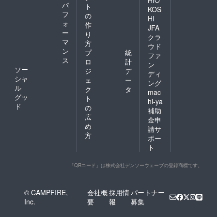
パ
ト
KOS
フ
の
HI
ォ
作
JFA
ー
り
クラ
マ
方
ウド
ン
プ
統
ファ
ス
ロ
計
ン
ソー
ジ
デ
ディ
シャ
ェ
ー
ング
ル
ク
タ
mac
グッ
ト
hi-ya
ド
の
補助
広
金申
め
請サ
方
ポー
ト
「QRコード」は株式会社デンソーウェーブの登録商標です。
© CAMPFIRE,
会社概
採用情
パートナー
Inc.
要
報
募集