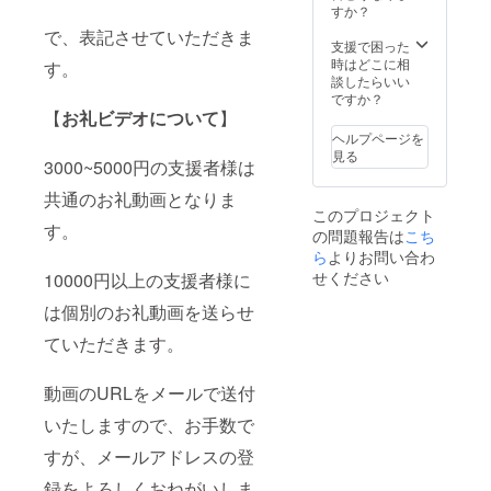
たなぬ
送らせ
す。ア
すか？
ピー機
●二次会
ののア
ていた
ダルト
で印刷
配信参
で、表記させていただきま
カウン
だきま
コンテ
支援で困った
できる
加権利
トで
す。
ンツは
時はどこに相
コード
す。
初配信
す。表
3000~5
ありま
談したらいい
をメー
後、支
のアカ
000円プ
せん。
ですか？
ルでお
援者様
ウント
ランの
【
お礼ビデオについて
】
●立ち絵
送りし
のみが
では言
共通
ネット
ます。
参加で
ヘルプページを
えない
メッ
プリン
※コピー
きる二
見る
3000~5000円の支援者様は
個人的
セージ
ト 立ち
代が別
次会配
なつぶ
動画は
絵とロ
途で必
信を開
共通のお礼動画となりま
やき
付きま
ゴの画
要で
催しま
このプロジェクト
や、活
せん。
像に手
す。ご
す。
す。
の問題報告は
こち
動の進
●詩花羽
書きサ
了承下
メール
捗など
なぬの
ら
よりお問い合わ
インを
さい。
で限定
少し特
の裏垢
添え
●二次会
せください
10000円以上の支援者様に
配信の
別な情
閲覧権
て、セ
配信参
URLを
報が
利 鍵の
ブンイ
は個別のお礼動画を送らせ
加権利
送付い
ゲット
かかっ
レブン
初配信
たしま
ていただきます。
できま
たなぬ
のコ
後、支
す。 か
す。ア
ののア
ピー機
援者様
なりゆ
ダルト
カウン
で印刷
のみが
るい配
動画のURLをメールで送付
コンテ
トで
できる
参加で
信にな
ンツは
す。表
コード
きる二
ると思
いたしますので、お手数で
ありま
のアカ
をメー
次会配
います
せん。
ウント
ルでお
信を開
がそれ
すが、メールアドレスの登
●立ち絵
では言
送りし
催しま
でもよ
ネット
えない
ます。
録をよろしくおねがいしま
す。
けれ