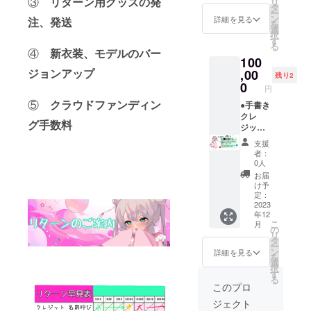
③
リターン用グッズの発
リ
で表記
匿名
タ
す。
かかっ
ンツは
ー
いたし
とご記
ン
3000~5
詳細を見る
注、発送
たなぬ
ありま
を
ます。
入くだ
選
000円プ
ののア
せん。
択
また、
さい。
す
ランの
カウン
る
お名前
メール
④
新衣装、モデルのバー
共通
トで
100
を呼ば
でお礼
メッ
す。表
ジョンアップ
せてい
,00
いたし
セージ
のアカ
残り2
ただき
ます。
0
動画は
ウント
円
ます。
●お礼動
付きま
では言
⑤
クラウドファンディン
希望さ
●手書き
画 動画
せん。
えない
れるお
クレ
は5分程
●詩花羽
個人的
グ手数料
名前(PN
ジット
度で
なぬの
なつぶ
可)を備
表記(大)
す。 支
の裏垢
やき
支援
考欄に
お名前
援者様
閲覧権
や、活
者：
ご記入
呼び 初
ごとに
利 鍵の
0人
動の進
くださ
配信に
個別の
かかっ
捗など
お届
い。 希
て支援
動画を
たなぬ
け予
少し特
望され
者様一
送らせ
定：
ののア
別な情
ない場
覧にお
2023
ていた
カウン
報が
年12
合は
名前を
だきま
トで
ゲット
こ
月
匿名
手書き
す。
の
す。表
できま
リ
とご記
で表記
3000~5
タ
のアカ
す。ア
ー
入くだ
いたし
000円プ
ン
ウント
詳細を見る
ダルト
を
さい。
ます。
ランの
選
では言
コンテ
択
メール
また、
共通
す
えない
ンツは
る
でお礼
お名前
メッ
個人的
このプロ
ありま
いたし
を呼ば
セージ
なつぶ
せん。
ジェクト
ます。
せてい
動画は
やき
●立ち絵