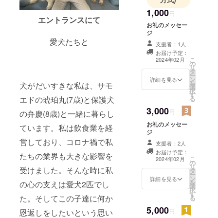
1,000
円
エントランスにて
お礼のメッセー
ジ
愛犬たちと
支援者：1人
お届け予定：
こ
2024年02月
の
リ
タ
ー
ン
詳細を見る
を
犬がだいすきな私は、サモ
選
択
す
エドの琥珀丸(7歳)と保護犬
る
3,000
円
の弁慶(8歳)と一緒に暮らし
お礼のメッセー
ています。私は飲食業を経
ジ
営しており、コロナ禍で私
支援者：2人
お届け予定：
たちの業界も大きな影響を
こ
2024年02月
の
リ
受けました。そんな時に私
タ
ー
ン
詳細を見る
を
の心の支えは愛犬2匹でし
選
択
す
た。そしてこの子達に何か
る
5,000
恩返しをしたいという思い
円