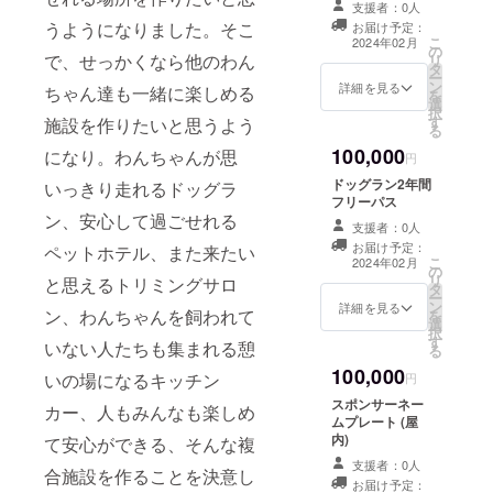
支援者：0人
うようになりました。そこ
お届け予定：
こ
2024年02月
の
で、せっかくなら他のわん
リ
タ
ー
ン
詳細を見る
ちゃん達も一緒に楽しめる
を
選
択
す
施設を作りたいと思うよう
る
100,000
になり。わんちゃんが思
円
ドッグラン2年間
いっきり走れるドッグラ
フリーパス
ン、安心して過ごせれる
支援者：0人
お届け予定：
ペットホテル、また来たい
こ
2024年02月
の
リ
と思えるトリミングサロ
タ
ー
ン
詳細を見る
ン、わんちゃんを飼われて
を
選
択
す
いない人たちも集まれる憩
る
100,000
いの場になるキッチン
円
スポンサーネー
カー、人もみんなも楽しめ
ムプレート (屋
内)
て安心ができる、そんな複
支援者：0人
合施設を作ることを決意し
お届け予定：