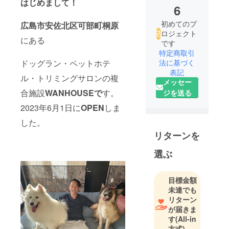
はじめまして！
6
初めてのプ
広島市安佐北区可部町桐原
ロジェクト
にある
です
特定商取引
ドッグラン・ペットホテ
法に基づく
表記
ル・トリミングサロンの複
メッセー
合施設
WANHOUSEで
す。
ジを送る
2023年6月1日に
OPEN
しま
した。
リターンを
選ぶ
目標金額
未達でも
リターン
が届きま
す
(All-in
方式)