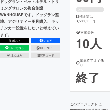
ドッグラン・ペットホテル・トリ
ミングサロンの複合施設
まちづくり・地域活性化
2%
WANHOUSEです。ドッグラン整
目標金額は
3,500,000円
地、アジリティー用具購入、キッ
CAMPFIRE for Social Good
CAMPFIRE Creation
チンカー設置をしたいと考えてい
CAMPFIREふるさと納税
machi-ya
コミュニティ
支援者数
ます。
10
人
ポスト
シェア
LINEで送る
URLコピー
埋め込み
QRコード
募集終了まで残
り
終了
このプロジェクトは、