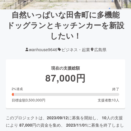
自然いっぱいな田舎町に多機能
ドッグランとキッチンカーを新設
したい！
wanhouse9646
ビジネス・起業
広島県
現在の支援総額
87,000
円
終了
2
%達成
目標金額
3,500,000
円
支援者数
10
人
このプロジェクトは、
2023/09/12
に募集を開始し、
10
人の支援
により
87,000
円の資金を集め、
2023/11/01
に募集を終了しまし