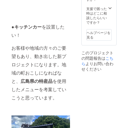
支援で困った
時はどこに相
談したらいい
ですか？
●
キッチンカー
を設置した
ヘルプページを
い！
見る
お客様や地域の方々のご要
このプロジェクト
望もあり、動き出した新プ
の問題報告は
こち
ら
よりお問い合わ
ロジェクトになります。地
せください
域の町おこしになればな
と、
広島県の特産品
を使用
したメニューを考案してい
こうと思っています。