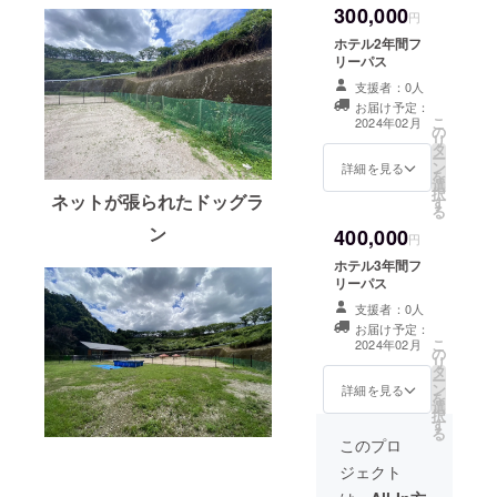
300,000
円
ホテル2年間フ
リーパス
支援者：0人
お届け予定：
こ
2024年02月
の
リ
タ
ー
ン
詳細を見る
を
選
択
ネットが張られたドッグラ
す
る
ン
400,000
円
ホテル3年間フ
リーパス
支援者：0人
お届け予定：
こ
2024年02月
の
リ
タ
ー
ン
詳細を見る
を
選
択
す
る
このプロ
ジェクト