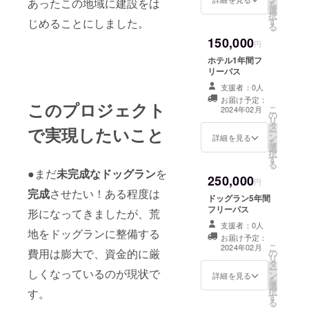
あったこの地域に建設をは
を
選
択
す
じめることにしました。
る
150,000
円
ホテル1年間フ
リーパス
支援者：0人
お届け予定：
このプロジェクト
こ
2024年02月
の
リ
タ
で実現したいこと
ー
ン
詳細を見る
を
選
択
す
る
●まだ
未完成なドッグラン
を
250,000
円
完成
させたい！ある程度は
ドッグラン5年間
フリーパス
形になってきましたが、荒
支援者：0人
地をドッグランに整備する
お届け予定：
こ
2024年02月
費用は膨大で、資金的に厳
の
リ
タ
ー
しくなっているのが現状で
ン
詳細を見る
を
選
択
す。
す
る