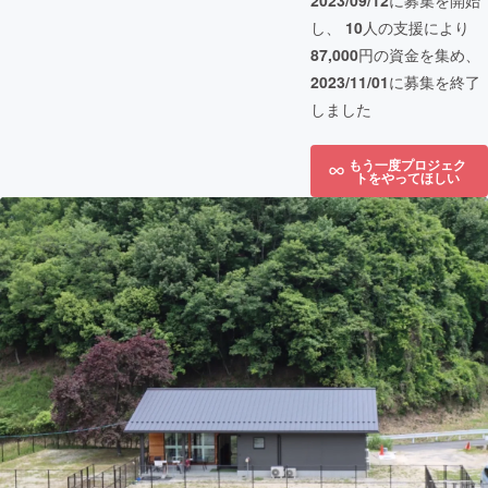
2023/09/12
に募集を開始
し、
10
人の支援により
87,000
円の資金を集め、
2023/11/01
に募集を終了
しました
もう一度プロジェク
トをやってほしい