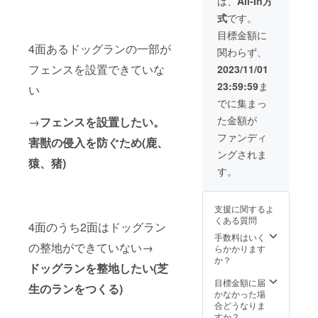
は、
All-In方
式
です。
目標金額に
4面あるドッグランの一部が
関わらず、
フェンスを設置できていな
2023/11/01
23:59:59
ま
い
でに集まっ
た金額が
→
フェンスを設置したい。
ファンディ
害獣の侵入を防ぐため(鹿、
ングされま
猿、猪)
す。
支援に関するよ
くある質問
4面のうち2面はドッグラン
手数料はいく
の整地ができていない→
らかかります
か？
ドッグランを整地したい(芝
目標金額に届
生のランをつくる)
かなかった場
合どうなりま
すか？