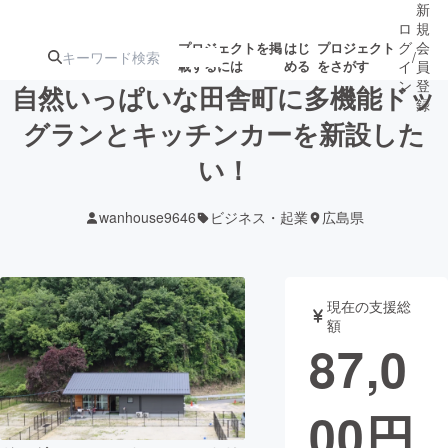
新
ロ
規
グ
会
プロジェクトを掲
はじ
プロジェクト
/
載するには
める
をさがす
イ
員
ン
登
自然いっぱいな田舎町に多機能ドッ
録
グランとキッチンカーを新設した
い！
人気のプロ
注目のリ
注目の新着プロ
募集終了が近いプ
もうすぐ公開
ジェクト
ターン
ジェクト
ロジェクト
されます
wanhouse9646
ビジネス・起業
広島県
アート・写真
音楽
現在の支援総
テクノロジー・ガジェット
ゲーム・サ
額
87,0
映像・映画
書籍・雑誌
00
円
ビジネス・起業
チャレンジ