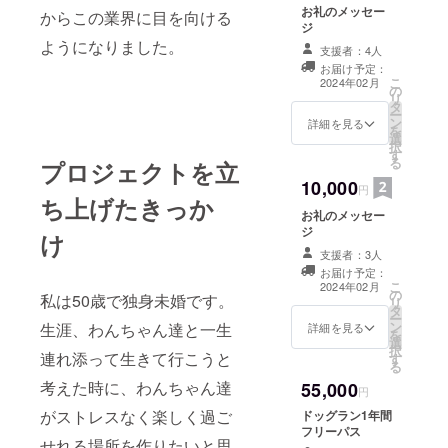
お礼のメッセー
からこの業界に目を向ける
ジ
ようになりました。
支援者：4人
お届け予定：
こ
2024年02月
の
リ
タ
ー
ン
詳細を見る
を
選
択
す
る
プロジェクトを立
10,000
円
ち上げたきっか
お礼のメッセー
ジ
け
支援者：3人
お届け予定：
こ
2024年02月
の
私は50歳で独身未婚です。
リ
タ
ー
ン
生涯、わんちゃん達と一生
詳細を見る
を
選
択
連れ添って生きて行こうと
す
る
考えた時に、わんちゃん達
55,000
円
がストレスなく楽しく過ご
ドッグラン1年間
フリーパス
せれる場所を作りたいと思