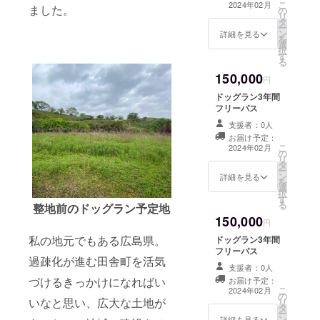
こ
2024年02月
ました。
の
リ
タ
ー
ン
詳細を見る
を
選
択
す
る
150,000
円
ドッグラン3年間
フリーパス
支援者：0人
お届け予定：
こ
2024年02月
の
リ
タ
ー
ン
詳細を見る
を
選
択
す
る
整地前のドッグラン予定地
150,000
円
私の地元でもある広島県。
ドッグラン3年間
フリーパス
過疎化が進む田舎町を活気
支援者：0人
づけるきっかけになればい
お届け予定：
こ
2024年02月
の
いなと思い、広大な土地が
リ
タ
ー
ン
詳細を見る