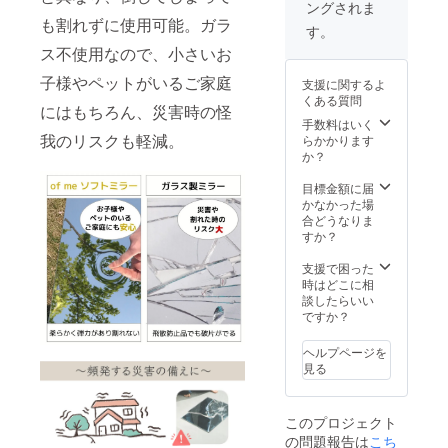
ングされま
ラル/
2.7kg ※
も割れずに使用可能。ガラ
ウォー
送料込
す。
ルナッ
みのお
ス不使用なので、小さいお
ト/ブ
値段で
ラック
す。
子様やペットがいるご家庭
支援に関するよ
※プルボ
くある質問
タンで
にはもちろん、災害時の怪
４色か
手数料はいく
ら選べ
我のリスクも軽減。
らかかります
ます。
か？
■サイ
ズ：
目標金額に届
140×18
かなかった場
0cm ■
合どうなりま
素材：‎
すか？
高透過
フィル
支援で困った
ム ■ミ
時はどこに相
ラー重
談したらいい
量：
ですか？
7.7kg ※
送料込
ヘルプページを
みのお
見る
値段で
す。
このプロジェクト
の問題報告は
こち