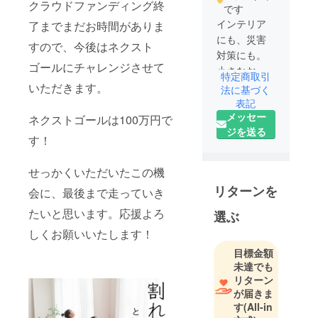
クラウドファンディング終
です
インテリア
了までまだお時間がありま
にも、災害
すので、今後はネクスト
対策にも。
ゴールにチャレンジさせて
小さなお子
特定商取引
様やペット
いただきます。
法に基づく
がいるご家
表記
メッセー
庭ではもち
ネクストゴールは100万円で
ジを送る
ろん、どん
す！
なご家庭で
も「鏡が割
せっかくいただいたこの機
れてしまっ
リターンを
会に、最後まで走っていき
た時の不
安」を考え
たいと思います。応援よろ
選ぶ
るかと思い
しくお願いいたします！
ます。頻発
目標金額
している地
未達でも
震や災害に
リターン
備えて、危
が届きま
ないものを
す
(All-in