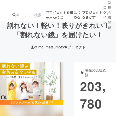
新
ロ
規
グ
会
プロジェクトを掲
はじ
プロジェクト
/
載するには
める
をさがす
イ
員
ン
登
割れない！軽い！映りがきれい！
録
「割れない鏡」を届けたい！
人気のプロ
注目のリ
注目の新着プロ
募集終了が近いプ
もうすぐ公開
of me_matsumoto
プロダクト
ジェクト
ターン
ジェクト
ロジェクト
されます
アート・写真
音楽
現在の支援総
額
203,
テクノロジー・ガジェット
ゲーム・サ
780
映像・映画
書籍・雑誌
ビジネス・起業
チャレンジ