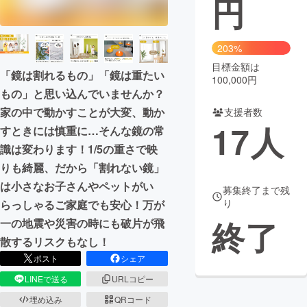
円
まちづくり・地域活性化
203%
目標金額は
CAMPFIRE for Social Good
CAMPFIRE Creation
「鏡は割れるもの」「鏡は重たい
100,000円
CAMPFIREふるさと納税
machi-ya
コミュニティ
もの」と思い込んでいませんか？
家の中で動かすことが大変、動か
支援者数
17
人
すときには慎重に…そんな鏡の常
識は変わります！1/5の重さで映
りも綺麗、だから「割れない鏡」
は小さなお子さんやペットがい
募集終了まで残
り
らっしゃるご家庭でも安心！万が
終了
一の地震や災害の時にも破片が飛
散するリスクもなし！
ポスト
シェア
LINEで送る
URLコピー
埋め込み
QRコード