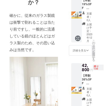
か？
【早割
価格
ます。
19%OF
12,800
■サイ
F
円より
ズ：
50×160
2,320円
140×18
支援
確かに、従来のガラス製鏡
cm】 割
OFFで
0cm ■
者：
れない
す！ ■
素材：‎
0人
は衝撃で割れることは当た
鏡ソフ
カラー
高透過
お届
トミ
展開 シ
フィル
け予
り前ですし、一般的に流通
ラー
ルバー/
定：
ム ■ミ
（立て
2023
ナチュ
している鏡のほとんどはガ
ラー重
年12
掛け
ラル/
量：
こ
月
式）で
ラス製のため、その思い込
ウォー
の
7.7kg ※
リ
あなた
ルナッ
タ
送料込
ー
みは当然です。
の生活
ト/ブ
ン
みのお
詳細を見る
を
をもっ
ラック
選
値段で
択
と快適
※プルボ
す
す。
る
にしま
タンで
42,
せん
４色か
残り
か？ 通
800
ら選べ
100
円
常販売
ます。
【早割
価格
■サイ
38%OF
15,800
ズ：
F
円より
35×150
140×18
3,000円
cm ■素
支援
0cm】
OFFで
材：‎高
者：
割れな
す！ ■
透過
0人
い鏡ソ
カラー
フィル
お届
フトミ
展開 シ
ム ■ミ
け予
ラー
定：