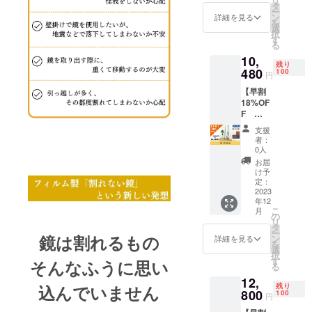
リ
式）で
ウォー
タ
みのお
ー
あなた
ルナッ
ン
値段で
詳細を見る
を
の生活
ト/ブ
選
す。
択
をもっ
ラック
す
る
と快適
※プルボ
10,
にしま
タンで
残り
せん
480
４色か
100
円
か？ 通
ら選べ
【早割
常販売
ます。
18%OF
価格
■サイ
F
69,800
ズ：
35×150
円より
50×160
支援
cm】 割
34,900
cm ■素
者：
れない
円OFF
材：‎高
0人
鏡ソフ
です！
透過
お届
トミ
■カラー
フィル
け予
ラー
展開 シ
定：
ム ■ミ
（立て
2023
ルバー/
ラー重
年12
掛け
ナチュ
量：
こ
月
式）で
ラル/
の
2.7kg ※
リ
あなた
ウォー
タ
送料込
ー
の生活
鏡は割れるもの
ルナッ
ン
みのお
詳細を見る
を
をもっ
ト/ブ
選
値段で
択
と快適
ラック
す
す。
そんなふうに思い
る
にしま
※プルボ
12,
せん
タンで
込んでいません
残り
か？ 通
800
４色か
100
円
常販売
ら選べ