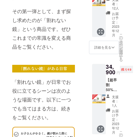
50×160
3,520円
者：
な方を守る
cm】 割
OFFで
12人
その第一弾として、まず探
ためにもお
れない
す！ ■
お届
鏡ソフ
カラー
け予
すすめでき
し求めたのが「割れない
トミ
展開 シ
定：
るミラーで
ラー
2023
ルバー/
鏡」という商品です。ぜひ
年12
（立て
す。
ナチュ
こ
月
掛け
ラル/
これまでの常識を変える商
の
リ
式）で
ウォー
タ
ー
品をご覧ください。
あなた
ルナッ
ン
詳細を見る
を
の生活
ト/ブ
選
択
をもっ
ラック
す
る
と快適
※プルボ
34,
にしま
タンで
残り49
せん
900
４色か
円
か？ 通
ら選べ
【超早
常販売
ます。
「割れない鏡」が日常でお
割
価格
■サイ
50%OF
役に立てるシーンは次のよ
15,800
ズ：
F
円より
35×150
支援
うな場面です。以下に一つ
140×18
4,820円
cm ■素
者：
0cm】
OFFで
材：‎高
1人
でも当てはまる方は、続き
割れな
す！ ■
透過
お届
い鏡ソ
カラー
フィル
け予
をご覧ください。
フトミ
展開 シ
定：
ム ■ミ
ラー
2023
ルバー/
ラー重
年12
（立て
ナチュ
量：2kg
こ
月
掛け
ラル/
の
※送料込