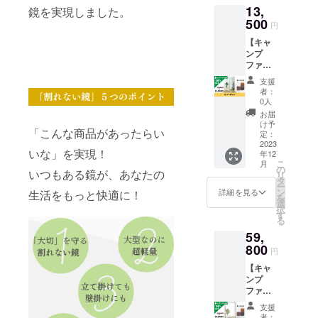
13,
をもっ
鏡を実現しました。
４色か
と快適
500
ら選べ
円
にしま
ます。
【キャ
せん
■サイ
ンプ
か？ 通
ズ：
ファイ
常販売
140×18
ヤー割
価格
0cm ■
支援
14%OF
12,800
素材：‎
者：
F
円より
高透過
0人
50×160
1,800円
フィル
お届
cm】 割
OFFで
ム ■ミ
け予
「こんな商品があったらい
れない
す！ ■
定：
ラー重
鏡ソフ
2023
カラー
量：
いな」を実現！
年12
トミ
展開 シ
7.7kg ※
こ
月
ラー
ルバー/
の
送料込
いつもある鏡が、あなたの
リ
（立て
ナチュ
タ
みのお
ー
掛け
ラル/
ン
値段で
詳細を見る
生活をもっと快適に！
を
式）で
ウォー
選
す。
択
あなた
ルナッ
す
る
の生活
ト/ブ
59,
をもっ
ラック
と快適
800
※プルボ
円
にしま
タンで
【キャ
せん
４色か
ンプ
か？ 通
ら選べ
ファイ
常販売
ます。
ヤー割
価格
■サイ
支援
14%OF
15,800
ズ：
者：