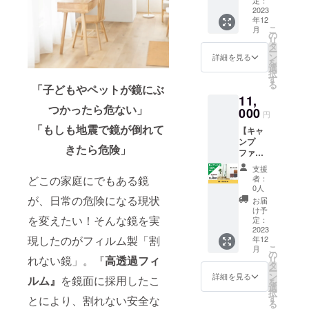
ルバー/
ラー重
（立て
2023
ナチュ
量：2kg
年12
掛け
ラル/
※送料込
こ
月
式）で
ウォー
の
みのお
リ
あなた
ルナッ
タ
値段で
ー
の生活
ト/ブ
ン
す。
詳細を見る
を
をもっ
ラック
選
択
と快適
※プルボ
す
る
「子どもやペットが鏡にぶ
にしま
タンで
11,
せん
４色か
つかったら危ない」
か？ 通
000
ら選べ
円
常販売
ます。
「もしも地震で鏡が倒れて
【キャ
価格
■サイ
ンプ
69,800
ズ：
きたら危険」
ファイ
円より
50×160
ヤー割
27,000
cm ■素
支援
14%OF
円OFF
材：‎高
どこの家庭にでもある鏡
者：
F
です！
透過
0人
35×150
■カラー
が、日常の危険になる現状
フィル
お届
cm】 割
展開 シ
ム ■ミ
け予
を変えたい！そんな鏡を実
れない
ルバー/
定：
ラー重
鏡ソフ
2023
ナチュ
量：
現したのがフィルム製「割
年12
トミ
ラル/
2.7kg ※
こ
月
ラー
ウォー
の
送料込
れない鏡」。『
高透過フィ
リ
（立て
ルナッ
タ
みのお
ー
掛け
ト/ブ
ン
値段で
詳細を見る
ルム』
を鏡面に採用したこ
を
式）で
ラック
選
す。
択
あなた
※プルボ
す
とにより、割れない安全な
る
の生活
タンで