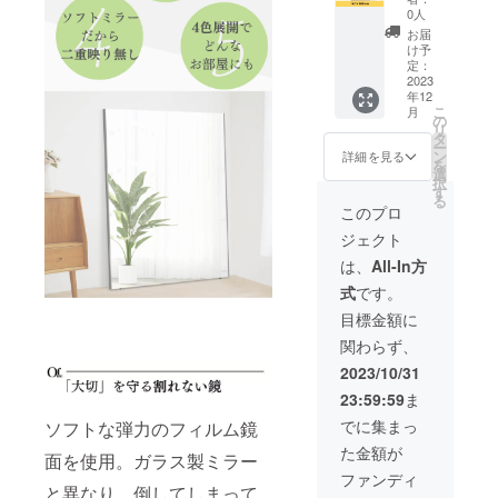
F
円より
35×150
0人
140×18
2,300円
cm ■素
お届
0cm】
OFFで
材：‎高
け予
割れな
す！ ■
定：
透過
い鏡ソ
2023
カラー
フィル
年12
フトミ
展開 シ
ム ■ミ
こ
月
ラー
ルバー/
の
ラー重
リ
（立て
ナチュ
タ
量：2kg
ー
掛け
ラル/
ン
※送料込
詳細を見る
を
式）で
ウォー
選
みのお
択
あなた
ルナッ
す
値段で
る
の生活
ト/ブ
す。
このプロ
をもっ
ラック
ジェクト
と快適
※プルボ
にしま
タンで
は、
All-In方
せん
４色か
式
です。
か？ 通
ら選べ
常販売
ます。
目標金額に
価格
■サイ
関わらず、
69,800
ズ：
円より
50×160
2023/10/31
10,000
cm ■素
23:59:59
ま
円OFF
材：‎高
です！
透過
でに集まっ
ソフトな弾力のフィルム鏡
■カラー
フィル
た金額が
展開 シ
ム ■ミ
面を使用。ガラス製ミラー
ルバー/
ラー重
ファンディ
と異なり、倒してしまって
ナチュ
量：