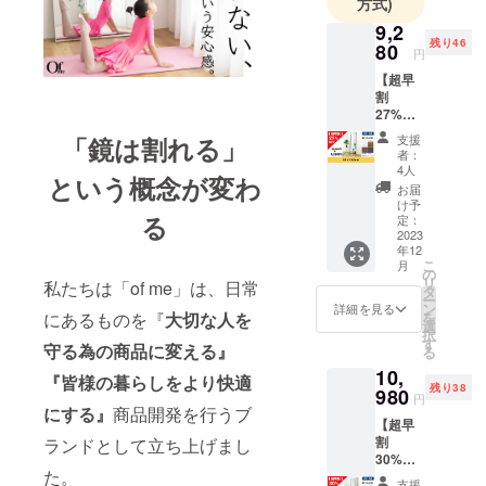
方式)
置かないと
いうことも
9,2
残り46
80
立派な対策
円
になりま
【超早
割
す。
27%OF
F
支援
「鏡は割れる」
「割れな
35×150
者：
cm】 割
い・軽量」
4人
という概念が変わ
れない
お届
がポイント
鏡ソフ
け予
のof meソフ
トミ
る
定：
ラー
2023
トミラー。
年12
（立て
こ
お部屋の雰
月
掛け
の
リ
私たちは「of me」は、日常
式）で
囲気に合わ
タ
ー
あなた
ン
詳細を見る
せてお選び
を
にあるものを『
大切な人を
の生活
選
択
いただける
をもっ
す
守る為の商品に変える』
る
と快適
よう、豊富
10,
にしま
『皆様の暮らしをより快適
なサイズ展
残り38
せん
980
円
開・カラー
か？ 通
にする』
商品開発を行うブ
【超早
常販売
展開をご用
割
ランドとして立ち上げまし
価格
意しており
30%OF
12,800
た。
F
円より
ます！大切
支援