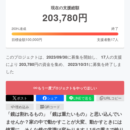
現在の支援総額
203,780
円
終了
203
%達成
目標金額
100,000
円
支援者数
17
人
このプロジェクトは、
2023/09/30
に募集を開始し、
17
人の支援
により
203,780
円の資金を集め、
2023/10/31
に募集を終了しま
した
もう一度プロジェクトをやってほしい
ポスト
シェア
LINEで送る
URLコピー
埋め込み
QRコード
「鏡は割れるもの」「鏡は重たいもの」と思い込んでい
ませんか？家の中で動かすことが大変、動かすときには
慎重に…そんな鏡の常識は変わります！1/5の重さで映り