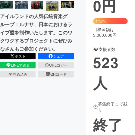
0
円
まちづくり・地域活性化
アイルランドの人気伝統音楽グ
112%
ループ：ルナサ、日本におけるラ
目標金額は
CAMPFIRE for Social Good
CAMPFIRE Creation
イブ盤を制作いたします。このワ
3,000,000円
CAMPFIREふるさと納税
machi-ya
コミュニティ
クワクするプロジェクトにぜひみ
なさんもご参加ください。
支援者数
523
ポスト
シェア
LINEで送る
URLコピー
埋め込み
QRコード
人
募集終了まで残
り
終了