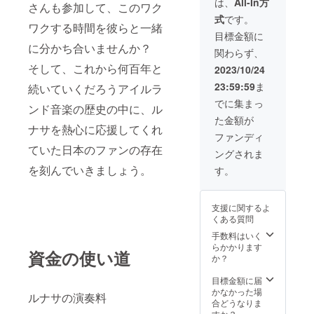
は、
All-In方
さんも参加して、このワク
が全世
"Skywir
式
です。
界で流
e"
ワクする時間を彼らと一緒
通する
(2015)
目標金額に
CD
に分かち合いませんか？
関わらず、
に！
なお
そして、これから何百年と
2023/10/24
ブック
23:59:59
ま
続いていくだろうアイルラ
レット
のデザ
でに集まっ
ンド音楽の歴史の中に、ル
インの
た金額が
際（お
ナサを熱心に応援してくれ
そらく
ファンディ
12月ご
ていた日本のファンの存在
ングされま
ろ）、
事前確
を刻んでいきましょう。
す。
認のた
めメー
ルや
支援に関するよ
SNS等
くある質問
でス
ムーズ
手数料はいく
にご連
らかかります
資金の使い道
絡が取
か？
れる必
要があ
目標金額に届
りま
かなかった場
ルナサの演奏料
す。ま
合どうなりま
た備考
すか？