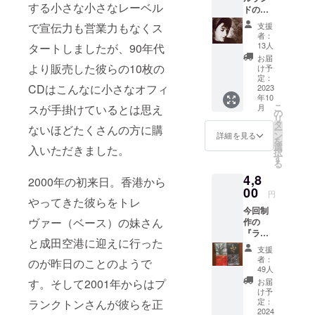
め、当
する小さな小さなレーベル
ドの名
時の値
盤音楽
段を
支援
で宣伝力も営業力もなくス
ガイド
キープ
者：
セッ
13人
タートしましたが、90年代
してお
ト】第1
りま
お届
弾の
より販売した彼らの10枚の
け予
す。割
Paul
定：
引けな
CDはこんなに小さなオフィ
Brady
2023
くてす
年10
『Welc
みませ
こ
月
スが手掛けているとは思え
ome
の
ん。
リ
Here
タ
ないほどたくさんの方に購
ー
Kind
ン
詳細を見る
を
Starnge
選
入いただきました。
択
r』そし
す
る
て第2弾
4,8
のMary
2000年の初来日。香港から
Black『
00
円
No
やってきた彼らをトレ
今回制
Frontier
ヴァー（ベース）の妹さん
作の
s』のリ
『ライ
スナー
と成田空港に迎えに行った
ブ・イ
ズガイ
支援
ン・
ド本
者：
のが昨日のことのようで
ジャパ
を、こ
49人
ン
のクラ
お届
す。そして2001年からはプ
（仮）
ウド
け予
』CD1
ファン
定：
ランクトンさんが彼らを正
枚と
2024
ディン