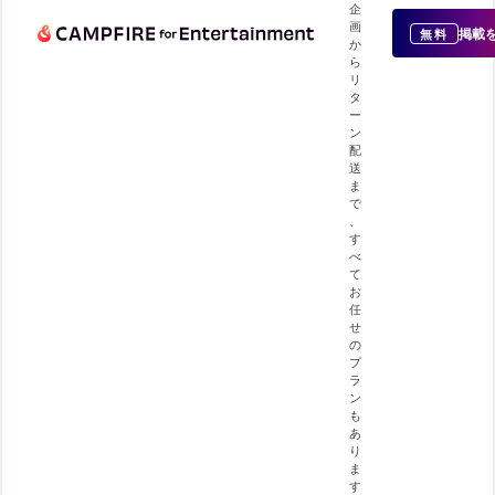
企
画
掲載
無料
か
ら
リ
タ
ー
ン
配
送
ま
で
、
す
べ
て
お
任
せ
の
プ
ラ
ン
も
あ
り
ま
す