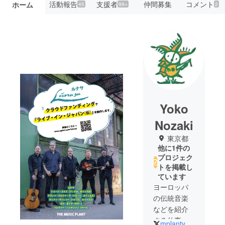
活動報告
支援者
仲間募集
コメント
ホーム
45
99+
2
Yoko
Nozaki
東京都
他に1件の
プロジェク
トを掲載し
ています
ヨーロッパ
の伝統音楽
などを紹介
する仕事を
mplantyoko