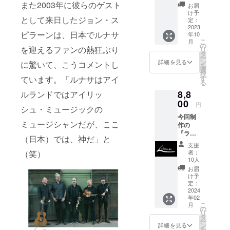
けてき
また2003年に彼らのゲスト
お届
た
け予
として来日したジョン・ス
ヴェー
定：
センの
2023
ピラーンは、日本でルナサ
年10
在庫で
こ
月
す。
の
を迎えるファンの熱狂ぶり
リ
CD『ラ
タ
ー
イ
ン
詳細を見る
に驚いて、こうコメントし
を
ヴ』、
選
択
『ヴァ
す
ています。「ルナサはアイ
る
ルデン
8,8
ス・
ルランドではアイリッ
ヴェー
00
円
シュ・ミュージックの
セ
今回制
ン』、
ミュージシャンだが、ここ
作の
そし
『ライ
て、
（日本）では、神だ」と
ブ・イ
ウーロ
支援
ン・
フとカ
者：
（笑）
ジャパ
トリ
10人
ン
オーナ
お届
（仮）
のデュ
け予
』CD4
オ作、
定：
枚 お友
2024
ウーロ
年02
達と
フのソ
こ
月
シェア
ロ作。
の
リ
してい
そし
タ
ー
ただい
て、こ
ン
詳細を見る
を