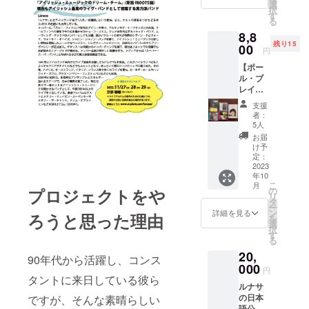
てもOK
れが目
選
択
です
玉なん
す
る
が、発
です
8,8
送先は
が、む
残り15
一箇所
00
かーし
円
になり
むかし
【ポー
ます。
にリ
ル・ブ
リース
レイ
した
ディ
ヴェー
支援
セッ
センの
者：
ト】倉
ベスト
5人
庫から
盤。ラ
お届
見つけ
イナー
け予
てきた
定：
は茂木
ポー
2023
健さん
年10
ル・ブ
と私の
こ
月
レイ
の
プロジェクトをや
対談形
リ
ディの
タ
式で
ー
在庫で
ン
作って
詳細を見る
ろうと思った理由
を
す。
選
いま
択
CD『ア
す
す。今
る
ンソロ
読むと
20,
ジー』
爆笑も
90年代から活躍し、コンス
（２枚
000
の。CD
円
組）、
タントに来日している彼ら
はもう
ルナサ
『リバ
廃盤で
の日本
ですが、そんな素晴らしい
ティ・
すが、
語公式