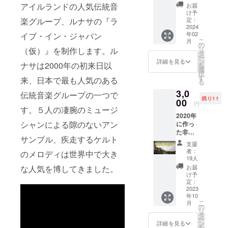
かりま
reの設
アイルランドの人気伝統音
お届
す。別
定上、
け予
に急が
リター
定：
楽グループ、ルナサの『ラ
なくて
2024
ンまっ
年02
イブ・イン・ジャパン
も音は
たくな
こ
月
いずれ
しとい
の
リ
（仮）』を制作します。ル
スト
うのは
タ
ー
リーミ
ありえ
ン
詳細を見る
ナサは2000年の初来日以
を
ングで
ないそ
選
択
配信さ
うなの
す
来、日本で最も人気のある
る
れるか
で、通
3,0
もしれ
常のお
伝統音楽グループの一つで
残り11
ません
00
礼メー
円
し、断
す。５人の凄腕のミュージ
ル
2020年
捨離好
（3,000
シャンによる隙のないアン
に作っ
きの自
円）の
た非売
分とし
リター
サンブル、疾走するケルト
品の
ては物
ンとは
支援
チャリ
が増え
別に「1
者：
のメロディは世界中で大き
ティCD
るのは
行お
19人
で、
好き
礼」と
お届
な人気を博してきました。
THE
じゃな
いうこ
け予
MUSIC
い。で
定：
とにし
PLANT
2023
も応援
まし
年10
の代表
したい
た。リ
こ
月
的な
な、参
の
ピー
リ
アー
加した
タ
ターの
ー
ティス
いなと
ン
方の
詳細を見る
を