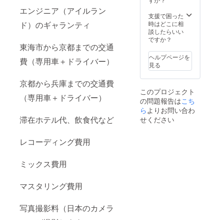
欄に掲
エンジニア（アイルラン
載を希
支援で困った
望され
時はどこに相
ド）のギャランティ
るお名
談したらいい
前をお
ですか？
書きく
東海市から京都までの交通
ださ
ヘルプページを
費（専用車＋ドライバー）
い。お
見る
名前は
英文に
京都から兵庫までの交通費
て30文
このプロジェクト
字以内
（専用車＋ドライバー）
の問題報告は
こち
でお願
いいた
ら
よりお問い合わ
しま
滞在ホテル代、飲食代など
せください
す。
レコーディング費用
ミックス費用
マスタリング費用
写真撮影料（日本のカメラ