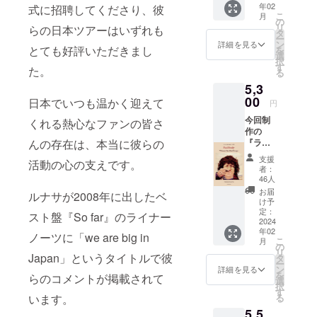
年02
THE
式に招聘してくださり、彼
グが終
こ
月
MUSIC
了次
の
リ
らの日本ツアーはいずれも
PLANT
第、す
タ
ー
の最近
ぐ発送
ン
詳細を見る
とても好評いただきまし
を
リリー
いたし
選
択
スされ
ます。
す
た。
る
たCD1
10月末
5,3
枚との
発送予
合計2枚
00
定。 ＊
日本でいつも温かく迎えて
円
セット
今回制
今回制
くれる熱心なファンの皆さ
作する
作の
ルナサ
『ライ
んの存在は、本当に彼らの
のライ
ブ・イ
ヴ盤は
支援
活動の心の支えです。
ン・
含まれ
者：
ジャパ
ており
46人
ン
ませ
お届
ルナサが2008年に出したベ
（仮）
ん。ご
け予
』CD1
定：
希望の
スト盤『So far』のライナー
枚とア
2024
方は別
年02
イルラ
途お申
ノーツに「we are big in
こ
月
ンド音
の
し込み
リ
楽名盤
Japan」というタイトルで彼
タ
くださ
ー
ガイド
ン
い。
詳細を見る
を
らのコメントが掲載されて
ブック
選
択
「Paul
す
る
います。
Brady -
5,5
Welco