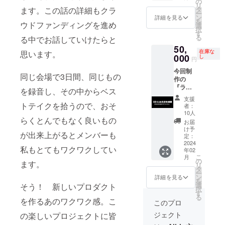
Anger
の
& Niall
リ
JPP(fro
with
タ
ます。この話の詳細もクラ
Valleley
ー
m
Väsen
ン
"Cara
詳細を見る
を
Finland
ウドファンディングを進め
(2007)
選
Bridge"
択
）関連
、
す
(2002)
る
る中でお話していけたらと
CD 合
Väsen
の合計6
50,
計5タイ
"Väsen
枚
在庫な
思います。
トル（2
000
Street"
し
円
枚組を1
(2009)
今回制
タイト
、
同じ会場で3日間、同じもの
作の
ル含
Väsen
『ライ
む）：
"Brewe
を録音し、その中からベス
ヴ・イ
JPP
d"
支援
ン・
"Live in
トテイクを拾うので、おそ
(2017),
者：
ジャパ
Duluth"
Väsen
10人
ン
らくとんでもなく良いもの
(2010 /
"Duo"
お届
（仮）
2枚組)
(2021)
け予
が出来上がるとメンバーも
』の
、
定：
パッ
2024
Nordik
私もとてもワクワクしてい
年02
ケージ
Tree
こ
月
に特別
"Contra
の
ます。
リ
協賛と
dance"
タ
ー
してお
(2009)
ン
詳細を見る
を
名前掲
、Timo
選
そう！ 新しいプロダクト
択
載いた
Alakotil
す
る
しま
を作るあのワクワク感。こ
a "&
このプロ
す。あ
Piano"
ジェクト
の楽しいプロジェクトに皆
なたの
(2016)
お名前
、JPP