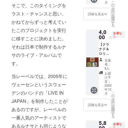
作する
ヴ盤は
こ
月
マッケ
かも。
の
そこで、このタイミングを
ルナサ
含まれ
リ
ニット
文字数
タ
のライ
ており
ー
の在庫
ラスト・チャンスと思い、
は200文
ン
ヴ盤は
詳細を見る
ませ
を
です。
字程度
選
含まれ
ん。ご
択
かねてからずっと考えてい
CDとド
でお願
す
ており
希望の
る
キュメ
いいた
ませ
方は別
たこのプロジェクトを実行
4,0
ンタ
しま
ん。ご
途お申
在庫な
リー
00
す。テ
し
希望の
円
に移すことに決めました。
し込み
DVDが
キスト
方は別
くださ
【クラ
ついた
は備考
途お申
それは日本で制作するルナ
い。
ナド＆
『Midwi
欄にご
し込み
ロリー
nter's
サのライブ・アルバムで
記入く
くださ
ナ・
Night
ださ
い。
支援
マッケ
す。
Dream
い。
者：
ニット
』、地
8人
のセッ
中海セ
お届
当レーベルでは、2005年に
ト】倉
レク
け予
庫から
ション
定：
ヴェーセンというスウェー
見つけ
2023
の『A
年10
てきた
Mediter
デンのバンドの「LIVE IN
こ
月
ロリー
ranean
の
リ
ナとク
Odysse
タ
JAPAN」を制作したことが
ー
ラナド
y』の２
ン
詳細を見る
を
の在庫
あるのですが、レーベルの
セッ
選
択
です。
ト。
す
る
一番人気のアーティストで
クラナ
『Midwi
5,8
ドの
nter's
在庫な
あるルナサとも同じような
CD『林
00
Night
し