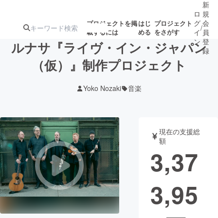
新
ロ
規
グ
会
プロジェクトを掲
はじ
プロジェクト
/
載するには
める
をさがす
イ
員
ン
登
ルナサ『ライヴ・イン・ジャパン
録
（仮）』制作プロジェクト
人気のプロ
注目のリ
注目の新着プロ
募集終了が近いプ
もうすぐ公開
Yoko Nozaki
音楽
ジェクト
ターン
ジェクト
ロジェクト
されます
アート・写真
音楽
現在の支援総
額
3,37
テクノロジー・ガジェット
ゲーム・サ
3,95
映像・映画
書籍・雑誌
ビジネス・起業
チャレンジ