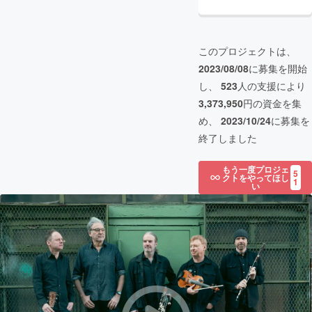
このプロジェクトは、
2023/08/08
に募集を開始
し、
523
人の支援により
3,373,950
円の資金を集
め、
2023/10/24
に募集を
終了しました
もう一度プロジェ
5
クトをやってほし
1
い