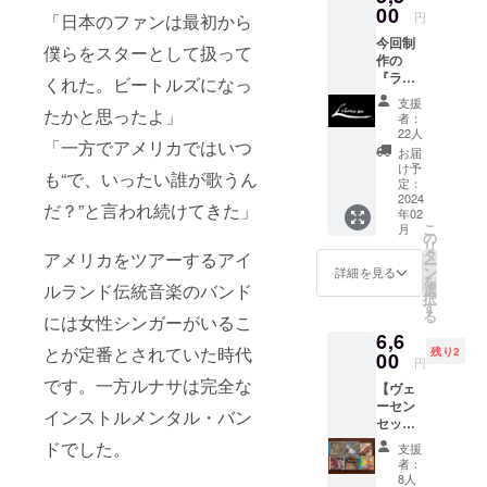
me
00
円
「日本のファンは最初から
Here
今回制
Kind
僕らをスターとして扱って
作の
Strange
『ライ
r」の
くれた。ビートルズになっ
ブ・イ
セット
支援
ン・
たかと思ったよ」
です
者：
ジャパ
22人
「一方でアメリカではいつ
ン
お届
（仮）
け予
も“で、いったい誰が歌うん
』CD2
定：
枚 お友
2024
だ？”と言われ続けてきた」
年02
達と
こ
月
シェア
の
リ
してい
タ
アメリカをツアーするアイ
ー
ただい
ン
詳細を見る
を
てもOK
ルランド伝統音楽のバンド
選
択
です
す
る
には女性シンガーがいるこ
が、発
6,6
送先は
とが定番とされていた時代
残り2
一箇所
00
円
になり
です。一方ルナサは完全な
【ヴェ
ます。
ーセン
インストルメンタル・バン
セット
その2】
ドでした。
支援
倉庫か
者：
ら見つ
8人