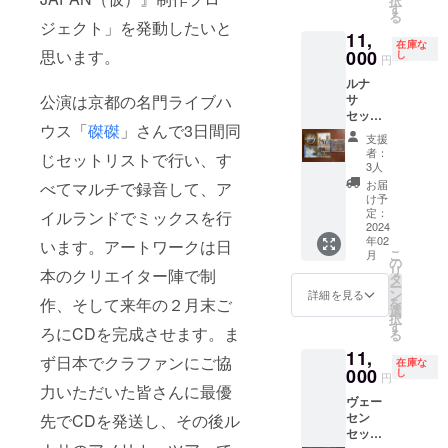
択
of Fate"
す
る
(2001)
ジェクト」を発動したいと
11,
、"Cas
在庫な
"
000
思います。
し
円
(2018)
ルナ
、"Kinit
サ
公演は京都の名門ライブハ
ty
セット
Sessio
ウス「
磔磔
」さんで3日間同
1：今回
ns"
支援
制作の
(2004)
者：
じセットリストで行い、す
『ライ
の合計4
3人
ブ・イ
枚セッ
お届
べてマルチで録音して、ア
ン・
ト
け予
ジャパ
定：
イルランドでミックスを行
ン
2024
年02
（仮）
います。アートワークは日
こ
月
』とル
の
リ
本のクリエイター陣で制
ナサ関
タ
ー
連のレ
ン
詳細を見る
を
作、そして来年の２月末ご
アアイ
選
択
テム5タ
す
ろにCDを完成させます。ま
る
イトル
11,
のマニ
ず日本でクラファンにご協
在庫な
アック
000
し
円
なセッ
力いただいた皆さんに最優
ヴェー
ト：
セン
先でCDを発送し、その後ル
Lunasa
セッ
"Leitri