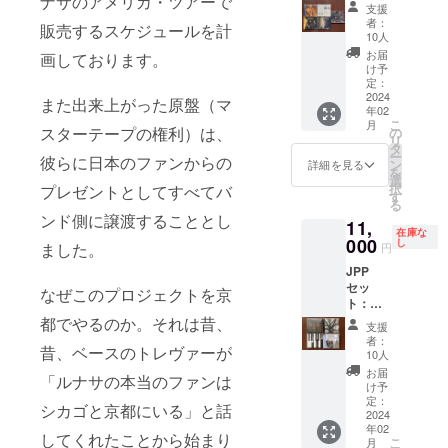
ナサのアメリカ・ツアーで
ト：今
m
支援
回制作
Equatio
者：
販売するスケジュールを計
の『ラ
n"
10人
イヴ・
(2009)
お届
画しております。
イン・
、
け予
ジャパ
Tamalin
定：
ン
2024
"Rhyth
また出来上がった原盤（マ
年02
（仮）
m &
こ
月
』に加
Rhyme
スターテープの権利）は、
の
リ
えて
" 、
タ
ー
彼らに日本のファンからの
ヴェー
Grada
ン
詳細を見る
を
セン
"The
選
択
プレゼントとしてすべてバ
（from
Landing
す
る
Sweden
Step(20
ンド側に譲渡することとし
11,
）の
04)"、
在庫な
CD5枚
000
Kevin
し
ました。
円
を加え
Crawfo
JPP
た合計6
rd &
セッ
枚セッ
Cillian
なぜこのプロジェクトを京
ト：今
ト：ア
Valleley
回のル
メリカ
都でやるのか。それは昔、
"On
支援
ナサ
盤BEST
Commo
者：
昔、ベースのトレヴァーが
『ライ
"Spirit"
n
10人
ヴ・イ
(1997)
Ground
お届
「ルナサの本当のファンは
ン・
、Mike
"
け予
ジャパ
Marsha
定：
(2009)
シカゴと京都にいる」と話
ン
2024
ll &
、
年02
（仮）
Darol
Cillian
してくれたことから始まり
こ
月
』＋