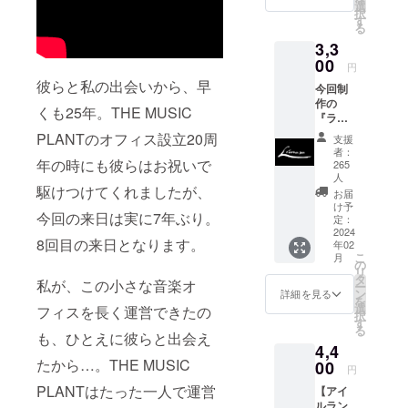
トが収
いう気
選
「おか
択
録され
持ちの
す
わり」
る
ていま
方はこ
にもご
3,3
す。詳
ちら
利用く
細は特
00
へ。
ださ
円
設ペー
い。追
彼らと私の出会いから、早
今回制
ジへど
加料金
作の
うぞ。
は決済
くも25年。THE MUSIC
『ライ
http://m
の画面
ブ・イ
plant.co
PLANTのオフィス設立20周
上に
支援
ン・
m/Band
て、自
者：
ジャパ
Aid/
年の時にも彼らはお祝いで
265
由に設
ン
まだ在
人
定でき
駆けつけてくれましたが、
（仮）
庫が僅
お届
ます。
』CD1
かなが
け予
今回の来日は実に7年ぶり。
枚
定：
ら倉庫
2024
にあっ
8回目の来日となります。
年02
たの
こ
月
の
で、こ
リ
タ
ちらで
私が、この小さな音楽オ
ー
ン
放出し
詳細を見る
を
選
ます。
フィスを長く運営できたの
択
す
チャリ
る
も、ひとえに彼らと出会え
ティに
4,4
参加し
たから…。THE MUSIC
00
てくだ
円
さった
PLANTはたった一人で運営
【アイ
方のた
ルラン