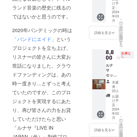
ン・
第、す
け予
ませ
ランド音楽の歴史に残るの
ジャパ
定：
ぐ発送
ん。ご
ン
2024
いたし
希望の
ではないかと思うのです。
年03
（仮）
ます。
方は別
こ
月
』
の
10月末
途お申
リ
と"Othe
タ
発送予
し込み
2020年パンデミックの時は
ー
r world"
ン
定。 ＊
詳細を見る
くださ
を
(1999)
選
今回制
い。
「バンドにエイド」
という
択
、 "Se"
す
作する
る
(2006)
プロジェクトを立ち上げ、
ルナサ
8,8
、"With
のライ
在庫な
RTE
リスナーの皆さんに大変お
00
し
ヴ盤は
円
Orches
含まれ
世話になりました。クラウ
ルナ
tra"
ており
サ
(2013)
ませ
ドファンディングは、あの
セット
の合計4
ん。ご
3：今回
枚
希望の
支援
時一度きり…とずっと考え
制作の
方は別
者：
『ライ
20人
途お申
ていたのですが、このプロ
ブ・イ
し込み
お届
ン・
ジェクトを実現するにあた
け予
くださ
ジャパ
定：
い。
ン
2024
り、再び皆さんの力をお貸
年02
（仮）
こ
月
していただけたらと思い
』
の
リ
と"Merr
タ
「ルナサ『LIVE IN
ー
y
ン
詳細を見る
を
Sisters
選
JAPAN（仮）』制作プロ