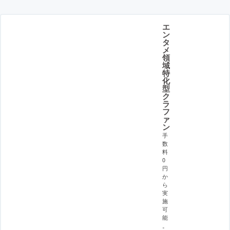
エ
ン
タ
メ
領
域
特
化
型
ク
ラ
フ
ァ
ン
手
数
料
0
円
か
ら
実
施
可
能
。