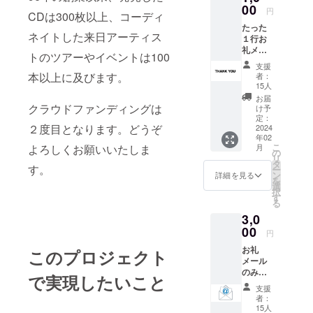
00
円
CDは300枚以上、コーディ
たった
ネイトした来日アーティス
１行お
礼メー
トのツアーやイベントは100
ルで
支援
す。リ
本以上に及びます。
者：
ターン
15人
はなし
お届
で良い
クラウドファンディングは
け予
から、
定：
２度目となります。どうぞ
少額の
2024
年02
気楽に
こ
月
よろしくお願いいたしま
参加で
の
リ
きるも
タ
す。
ー
のがあ
ン
詳細を見る
を
れば、
選
択
という
す
る
リクエ
3,0
ストを
いただ
00
円
きまし
お礼
たの
このプロジェクト
メール
で、新
のみお
たに設
で実現したいこと
送りい
定しま
支援
たしま
した。
者：
す。わ
Campfi
15人