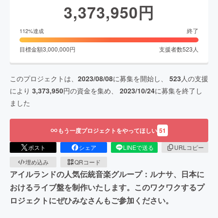
3,373,950
円
終了
112
%達成
目標金額
3,000,000
円
支援者数
523
人
このプロジェクトは、
2023/08/08
に募集を開始し、
523
人の支援
により
3,373,950
円の資金を集め、
2023/10/24
に募集を終了し
ました
もう一度プロジェクトをやってほしい
51
ポスト
シェア
LINEで送る
URLコピー
埋め込み
QRコード
アイルランドの人気伝統音楽グループ：ルナサ、日本に
おけるライブ盤を制作いたします。このワクワクするプ
ロジェクトにぜひみなさんもご参加ください。