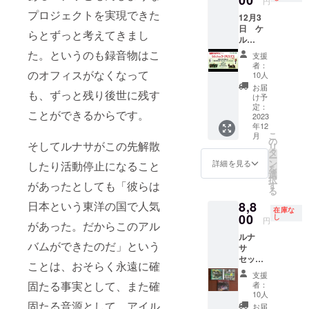
円
檎の
Dream
プロジェクトを実現できた
12月3
木』、
』が２
日 ケ
そして
セット
らとずっと考えてきまし
ル
エンヤ
しかな
ティッ
も参加
いの
た。というのも録音物はこ
支援
ククリ
してい
で、２
者：
スマス
のオフィスがなくなって
る『ク
組限
10人
2023 所
ラン・
定。こ
お届
も、ずっと残り後世に残す
沢公演
ウ
のクラ
け予
にご招
ル』、
定：
ウド
ことができるからです。
待！
2023
これに
ファン
年12
ロビー
ロリー
ディン
こ
月
ではケ
ナの２
の
グが終
そしてルナサがこの先解散
リ
ルト市
枚組
タ
了次
ー
やワー
『Medit
ン
第、す
詳細を見る
したり活動停止になること
を
ク
erranea
選
ぐ発送
択
ショッ
n
があったとしても「彼らは
す
いたし
る
プなど
Odysse
ます。
8,8
日本という東洋の国で人気
コン
y』を加
10月末
在庫な
サート
00
えた
し
発送予
円
があった。だからこのアル
以外の
セッ
定。 ＊
ルナ
楽しい
ト。こ
今回制
バムができたのだ」という
サ
催しも
のクラ
作する
セット
のが多
ウド
ルナサ
ことは、おそらく永遠に確
2：今回
数。
ファン
のライ
支援
制作の
ディン
固たる事実として、また確
ヴ盤は
者：
『ライ
グが終
10人
含まれ
ブ・イ
固たる音源として、アイル
了次
ており
お届