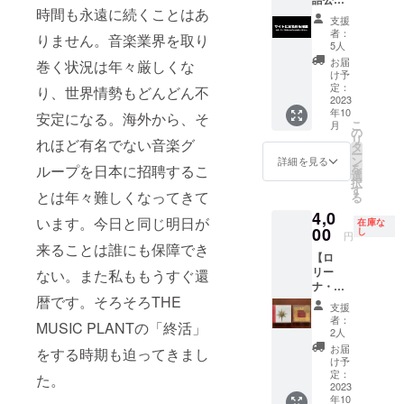
テープ
こちら
時間も永遠に続くことはあ
サイト
ス』、
のブッ
支援
（www.
『フー
クレッ
者：
りません。音楽業界を取り
mplant.
バ・
5人
トのみ
com/lun
ドゥー
CD製造
お届
巻く状況は年々厳しくな
asa)
バ』そ
け予
前の印
に、お
して、
定：
り、世界情勢もどんどん不
刷物が
名前や
2023
本と
発掘さ
年10
メッ
DVDの
安定になる。海外から、そ
れまし
こ
月
セージ
を組み
の
た。以
リ
れほど有名でない音楽グ
掲載
合わせ
タ
上の6品
ー
（最短
た豪華
ン
詳細を見る
をこの
を
ループを日本に招聘するこ
でも２
なセッ
選
クラウ
択
年間）
ト。こ
す
ドファ
とは年々難しくなってきて
る
文字だ
のクラ
ンディ
4,0
けでは
ウド
ングが
います。今日と同じ明日が
在庫な
なくロ
00
ファン
し
終了次
円
ゴや写
ディン
来ることは誰にも保障でき
第、す
【ロ
真の掲
グが終
ぐ発送
リー
載も
ない。また私ももうすぐ還
了次
いたし
ナ・
OK。ご
第、す
ます。
暦です。そろそろTHE
マッケ
自身の
ぐ発送
10月末
支援
ニッ
演奏会
いたし
者：
発送予
MUSIC PLANTの「終活」
ト】倉
の告知
ます。
2人
定。 ＊
庫から
などに
10月末
お届
今回制
をする時期も迫ってきまし
見つけ
もご利
発送予
け予
作する
てきた
用され
定：
定。 ＊
た。
ルナサ
ロリー
2023
るのも
今回制
のライ
年10
ナ・
面白い