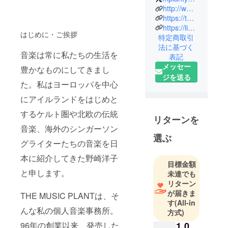
してます。
http://www.mplant.com/
レーベル運
https://themusicplant.blogspot.jp
https://linktr.ee/mplant
営、アー
はじめに・ご挨拶
特定商取引
ティスト招
法に基づく
聘、コー
音楽は常に私たちの生活を
表記
ディネイト
メッセー
豊かなものにしてきまし
もろもろ。
ジを送る
た。私はヨーロッパを中心
私のバイオ
にアイルランドをはじめと
グラフィー
するケルト圏や北欧の伝統
はこちら
リターンを
音楽、海外のシンガーソン
http://www.m
選ぶ
plant.com/ab
グライターたちの音楽を日
out.html
本に紹介してきた野崎洋子
目標金額
と申します。
未達でも
リターン
が届きま
THE MUSIC PLANTは、そ
す
(All-in
んな私の個人音楽事務所。
方式)
1,0
96年の創業以来、発売した