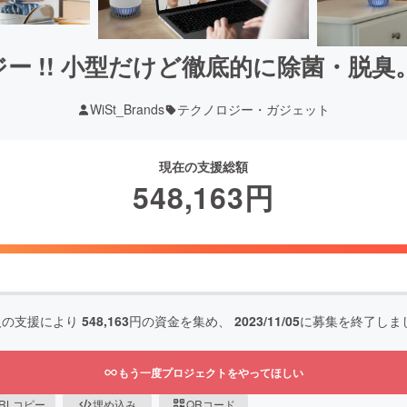
 !! 小型だけど徹底的に除菌・脱臭。S
WiSt_Brands
テクノロジー・ガジェット
現在の支援総額
548,163
円
人の支援により
548,163
円の資金を集め、
2023/11/05
に募集を終了しま
もう一度プロジェクトをやってほしい
RLコピー
埋め込み
QRコード