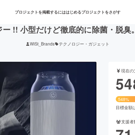
プロジェクトを掲載するには
はじめる
プロジェクトをさがす
 !! 小型だけど徹底的に除菌・脱臭。S
WiSt_Brands
テクノロジー・ガジェット
注目のリターン
注目の新着プロジェクト
募集終了が近いプロジェクト
も
現在の
音楽
舞台・パフォーマンス
54
ゲーム・サービス開発
フード・飲食店
548%
書籍・雑誌出版
アニメ・漫画
目標金額は1
支援者
チャレンジ
ビューティー・ヘルスケ
71