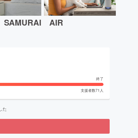
AMURAI AIR
終了
支援者数
71
人
した