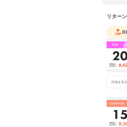
"Be kind 
すべての
リターン
品を展開
目
詳細を見