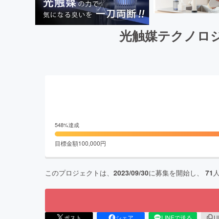
光触媒テクノロジー
548
%達成
目標金額
100,000
円
このプロジェクトは、
2023/09/30
に募集を開始し、
71
ポスト
シェア
LINEで送る
U