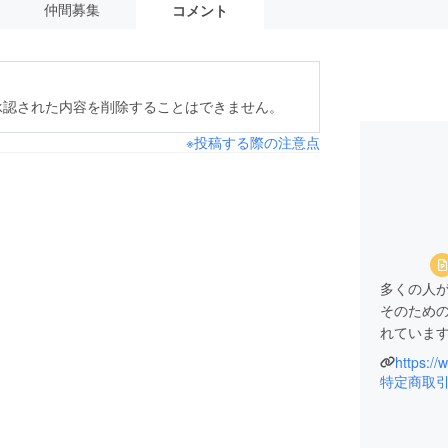
仲間募集
コメント
承認された内容を削除することはできません。
※投稿する際の注意点
多くの人
そのため
れていま
https://w
しかし、
特定商取
私たち「W
WiStは