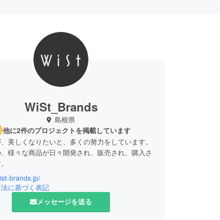
WiSt_Brands
島根県
他に2件のプロジェクトを掲載しています
が、美しくなりたいと、多くの努力をしています。
の、様々な商品が日々開発され、販売され、購入さ
す。
ist-brands.jp/
良い製品は高額だったり、使いずらかったり・・・
引法に基づく表記
メッセージを送る
iSt」は、そんな問題を解決すべく、
、"あなたに優しく、美しく。"