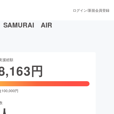
ログイン
/
新規会員登録
AMURAI AIR
うすぐ公開されます
支援総額
プロダクト
8,163
円
ファッション
スポーツ
00,000円
数
ア
ソーシャルグッド
人