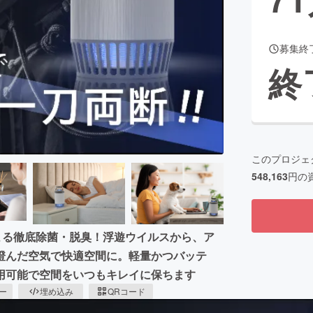
募集終
CAMPFIRE for Social Good
CAMPFIRE Creation
終
CAMPFIREふるさと納税
machi-ya
コミュニティ
このプロジェ
548,163
円の
よる徹底除菌・脱臭！浮遊ウイルスから、ア
澄んだ空気で快適空間に。軽量かつバッテ
用可能で空間をいつもキレイに保ちます
ピー
埋め込み
QRコード