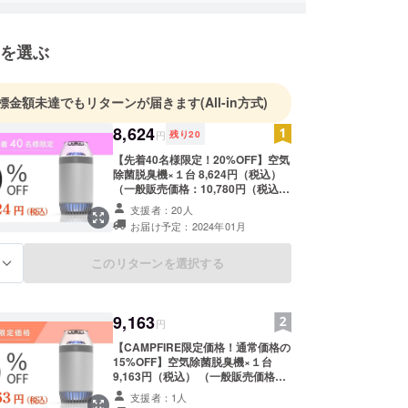
to you and beautiful"を掲げ
使う人に優しく、そして、美しくなれる、そんな商
を選ぶ
して参ります。
標金額未達でもリターンが届きます
(All-in方式)
8,624
円
残り
20
【先着40名様限定！20%OFF】空気
除菌脱臭機×１台 8,624円（税込）
（一般販売価格：10,780円（税込）
→先着40名様限定：8,624円（税
支援者：20人
込・送料込）） ※デザイン・仕様は
お届け予定：2024年01月
変更になる可能性もございます。ご
了承ください。 ※ご注文状況、使用
部材の供給状況、製造工程上の都合
このリターンを選択する
る
等により出荷時期が遅れる場合があ
ります。
9,163
円
【CAMPFIRE限定価格！通常価格の
15%OFF】空気除菌脱臭機×１台
9,163円（税込） （一般販売価格：
10,780円（税込）→9,163円（税
支援者：1人
込・送料込）） ※デザイン・仕様は