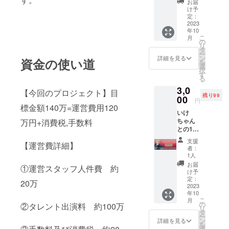
お届
部】 ※
け予
重複し
定：
て支援
2023
年10
が可能
こ
月
となっ
の
リ
ており
タ
ー
ます。
ン
詳細を見る
資金の使い道
を
(例)
選
択
3000円
す
る
×10個支
3,0
援＝10
【今回のプロジェクト】目
残り99
分間対
00
円
談 ☆備
標金額140万=運営費用120
いけ
考欄に
ちゃん
万円+消費税,手数料
ZOOM
との1分
のユー
間の対
ザー名
支援
【運営費詳細】
談【10
を記入
者：
月午後
してく
1人
の部ー1
ださ
お届
①運営スタッフ人件費 約
部】 ※
い。
け予
重複し
定：
20万
て支援
2023
年10
が可能
こ
月
となっ
の
②タレント出演料 約100万
リ
ており
タ
ー
ます。
ン
詳細を見る
を
(例)
選