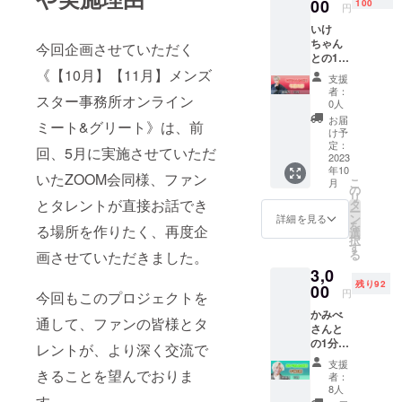
談 ☆備
00
100
円
考欄に
いけ
ZOOM
ちゃん
のユー
今回企画させていただく
との1分
ザー名
間の対
《【10月】【11月】メンズ
を記入
支援
談【10
してく
者：
スター事務所オンライン
月午前
ださ
0人
の部】
い。
お届
ミート&グリート》は、前
※重複し
け予
て支援
定：
回、5月に実施させていただ
が可能
2023
年10
となっ
いたZOOM会同様、ファン
こ
月
ており
の
リ
ます。
とタレントが直接お話でき
タ
ー
(例)
ン
詳細を見る
を
る場所を作りたく、再度企
3000円
選
択
×10個支
す
る
画させていただきました。
援＝10
3,0
分間対
残り92
談 ☆備
00
円
今回もこのプロジェクトを
考欄に
かみべ
ZOOM
通して、ファンの皆様とタ
さんと
のユー
の1分間
ザー名
レントが、より深く交流で
の対談
を記入
支援
【10月
きることを望んでおりま
してく
者：
午後の
ださ
8人
す。
部ー1
い。