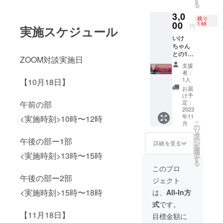
す
る
×10個支
3,0
援＝10
残り
分間対
00
149
円
実施スケジュール
談 ☆備
いけ
考欄に
ちゃん
ZOOM
との1分
のユー
ZOOM対談実施日
間の対
ザー名
支援
談【11
を記入
者：
月午後
してく
1人
【10月18日】
の部ー2
ださ
お届
部】 ※
い。
け予
重複し
定：
午前の部
て支援
2023
年11
<実施時刻>10時〜12時
が可能
こ
月
となっ
の
リ
ており
タ
ー
午後の部ー1部
ます。
ン
詳細を見る
を
(例)
選
<実施時刻>13時〜15時
択
3000円
す
る
×10個支
このプロ
援＝10
午後の部ー2部
ジェクト
分間対
談 ☆備
<実施時刻>15時〜18時
は、
All-In方
考欄に
式
です。
ZOOM
のユー
【11月18日】
目標金額に
ザー名