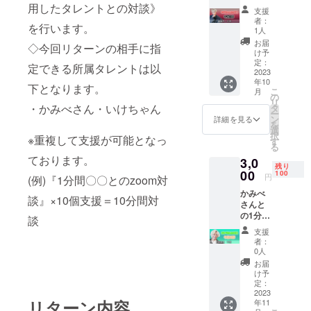
間の対
用したタレントとの対談》
ザー名
支援
談【10
を記入
者：
を行います。
月午後
してく
1人
の部ー2
ださ
お届
◇今回リターンの相手に指
部】 ※
い。
け予
重複し
定：
定できる所属タレントは以
て支援
2023
年10
が可能
下となります。
こ
月
となっ
の
リ
ており
・かみべさん・いけちゃん
タ
ー
ます。
ン
詳細を見る
を
(例)
選
択
※重複して支援が可能となっ
3000円
す
る
×10個支
ております。
3,0
援＝10
残り
分間対
00
100
円
(例)『1分間〇〇とのzoom対
談 ☆備
かみべ
考欄に
談』×10個支援＝10分間対
さんと
ZOOM
の1分間
のユー
談
の対談
ザー名
支援
【11月
を記入
者：
午前の
してく
0人
部】 ※
ださ
お届
重複し
い。
け予
て支援
定：
が可能
2023
リターン内容
年11
となっ