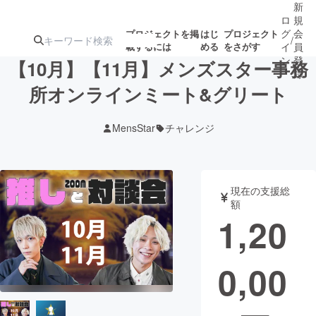
新
ロ
規
グ
会
プロジェクトを掲
はじ
プロジェクト
/
載するには
める
をさがす
イ
員
ン
登
【10月】【11月】メンズスター事務
録
所オンラインミート&グリート
人気のプロ
注目のリ
注目の新着プロ
募集終了が近いプ
もうすぐ公開
MensStar
チャレンジ
ジェクト
ターン
ジェクト
ロジェクト
されます
アート・写真
音楽
現在の支援総
額
1,20
テクノロジー・ガジェット
ゲーム・サ
0,00
映像・映画
書籍・雑誌
ビジネス・起業
チャレンジ