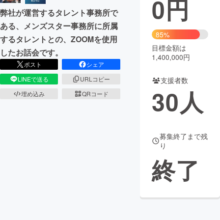
0
円
弊社が運営するタレント事務所で
まちづくり・地域活性化
ある、メンズスター事務所に所属
85%
するタレントとの、ZOOMを使用
目標金額は
CAMPFIRE for Social Good
CAMPFIRE Creation
したお話会です。
1,400,000円
CAMPFIREふるさと納税
machi-ya
コミュニティ
ポスト
シェア
LINEで送る
URLコピー
支援者数
30
人
埋め込み
QRコード
募集終了まで残
り
終了