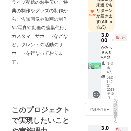
ライブ配信のお手伝い、特
未達でも
典の制作やグッズの制作か
リターン
が届きま
ら、告知画像や動画の制作
す
(All-in
や/写真や動画の編集代行、
方式)
3,0
カスタマーサポートなどな
残り94
00
円
ど、タレントの活動のサ
かみべ
ポートを行なっておりま
さんと
の1分間
す。
の対談
支援
【10月
者：
午前の
6人
部】 ※
お届
重複し
け予
て支援
定：
が可能
2023
年10
となっ
こ
月
ており
の
リ
ます。
タ
ー
このプロジェクト
(例)
ン
詳細を見る
を
3000円
選
択
で実現したいこと
×10個支
す
る
援＝10
3,0
分間対
や実施理由
残り