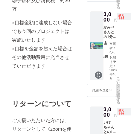
③手数料及び消費税 約20
択
3000円
す
る
万
×10個支
3,0
援＝10
残り
分間対
00
145
円
※目標金額に達成しない場合
談 ☆備
かみべ
考欄に
でも今回のプロジェクトは
さんと
ZOOM
の1分間
のユー
実施いたします。
の対談
ザー名
支援
【10月
を記入
※目標を金額を超えた場合は
者：
午後の
してく
5人
部ー2
その他活動費用に充当させ
ださ
お届
部】 ※
い。
け予
ていただきます。
重複し
定：
て支援
2023
年10
が可能
こ
月
となっ
の
リ
ており
タ
ー
ます。
ン
詳細を見る
を
(例)
選
択
3000円
す
リターンについて
る
×10個支
3,0
援＝10
残り
分間対
00
149
円
談 ☆備
ご支援いただいた方には、
いけ
考欄に
ちゃん
ZOOM
リターンとして《zoomを使
との1分
のユー