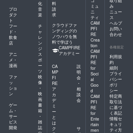
コ
取り組
化
料
ミュ
み
プロ
音
請
ニ
ニュー
ダク
楽
求
ティ
ス
ト
CAM
ヘルプ
クラウドファ
フー
チ
PFI
お問い
ンディングの
ド・
ャ
RE
合わせ
ノウハウを無
飲食
レ
Crea
料で学ぼう
店
ン
tion
各種規定
CAMPFIRE
ジ
CAM
アカデミー
アニ
ス
利用規
PFI
メ・
ポ
約
RE
漫画
ー
CA
説
細則
for
ツ
MP
明
プライ
Soci
ファ
映
FI
会
バシー
al
ッ
像
RE
・
ポリ
Goo
ショ
・
ア
相
シー
d
ン
映
カ
談
特定商
CAM
画
デ
会
取引法
PFI
ゲー
書
ミ
に基づ
RE
ム・
籍
ー
く表記
for
サー
・
と
情報セ
Ente
ビス
雑
は
キュリ
rtain
開発
誌
ク
サ
ティ方
men
出