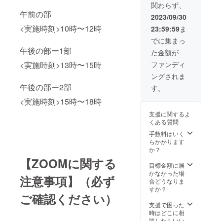
関わらず、
を記入
午前の部
してく
2023/09/30
ださ
<実施時刻>10時〜12時
23:59:59
ま
い。
でに集まっ
午後の部ー1部
た金額が
<実施時刻>13時〜15時
ファンディ
ングされま
午後の部ー2部
す。
<実施時刻>15時〜18時
支援に関するよ
くある質問
手数料はいく
らかかります
か？
【ZOOMに関する
目標金額に届
かなかった場
注意事項】（必ず
合どうなりま
すか？
ご確認ください）
支援で困った
時はどこに相
談したらいい