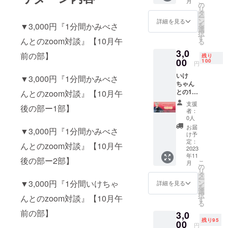
こ
月
ており
の
リ
ます。
タ
ー
(例)
ン
詳細を見る
▼3,000円『1分間かみべさ
を
3000円
選
択
×10個支
す
んとのzoom対談』【10月午
る
援＝10
3,0
分間対
前の部】
残り
談 ☆備
00
100
円
考欄に
いけ
ZOOM
▼3,000円『1分間かみべさ
ちゃん
のユー
との1分
んとのzoom対談』【10月午
ザー名
間の対
を記入
支援
後の部ー1部】
談【11
してく
者：
月午前
ださ
0人
の部】
い。
お届
▼3,000円『1分間かみべさ
※重複し
け予
て支援
定：
んとのzoom対談』【10月午
が可能
2023
年11
となっ
後の部ー2部】
こ
月
ており
の
リ
ます。
タ
ー
(例)
▼3,000円『1分間いけちゃ
ン
詳細を見る
を
3000円
選
択
んとのzoom対談』【10月午
×10個支
す
る
援＝10
前の部】
3,0
分間対
残り95
談 ☆備
00
円