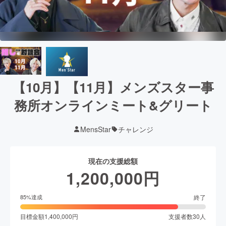
【10月】【11月】メンズスター事
務所オンラインミート&グリート
MensStar
チャレンジ
現在の支援総額
1,200,000
円
終了
85
%達成
目標金額
1,400,000
円
支援者数
30
人