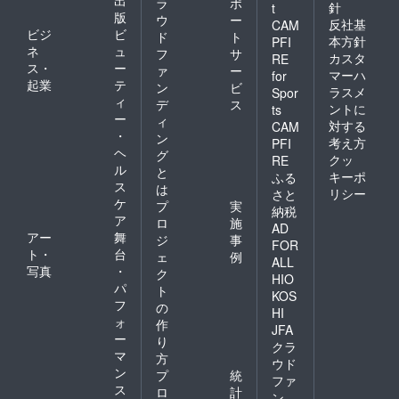
ラ
ポ
針
t
版
ウ
ー
反社基
CAM
ビジ
ビ
ド
ト
本方針
PFI
ネ
ュ
フ
サ
カスタ
RE
ス・
ー
ァ
ー
マーハ
for
起業
テ
ン
ビ
ラスメ
Spor
ィ
デ
ス
ントに
ts
ー
ィ
対する
CAM
・
ン
考え方
PFI
ヘ
グ
クッ
RE
ル
と
キーポ
ふる
ス
は
リシー
さと
ケ
プ
実
納税
ア
ロ
施
AD
アー
舞
ジ
事
FOR
ト・
台
ェ
例
ALL
写真
・
ク
HIO
パ
ト
KOS
フ
の
HI
ォ
作
JFA
ー
り
クラ
マ
方
ウド
ン
プ
統
ファ
ス
ロ
計
ン