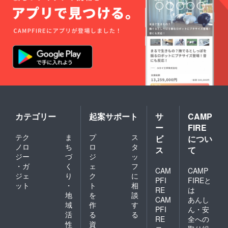
カテゴリー
起案サポート
サ
CAMP
ー
FIRE
テク
ま
プ
ス
ビ
につい
ノロ
ち
ロ
タ
ス
て
ジー
づ
ジ
ッ
・ガ
く
ェ
フ
CAM
CAMP
ジェ
り
ク
に
PFI
FIREと
ット
・
ト
相
RE
は
地
を
談
CAM
あんし
域
作
す
PFI
ん・安
活
る
る
RE
全への
性
資