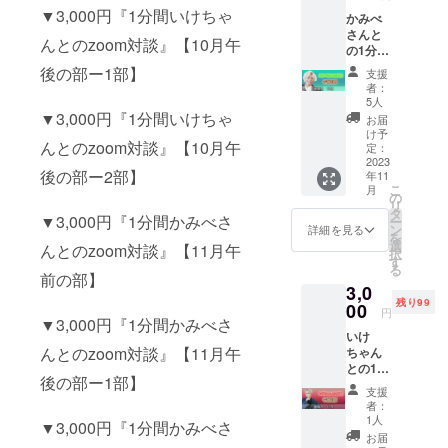
考欄に
▼3,000円『1分間いけちゃ
かみべ
ZOOM
さんと
のユー
んとのzoom対談』【10月午
の1分間
ザー名
の対談
を記入
後の部ー1部】
支援
【11月
してく
者：
午後の
ださ
5人
部ー1
▼3,000円『1分間いけちゃ
い。
お届
部】 ※
け予
んとのzoom対談』【10月午
重複し
定：
て支援
2023
後の部ー2部】
年11
が可能
こ
月
となっ
の
リ
ており
タ
▼3,000円『1分間かみべさ
ー
ます。
ン
詳細を見る
を
(例)
選
んとのzoom対談』【11月午
択
3000円
す
る
×10個支
前の部】
3,0
援＝10
残り99
分間対
00
円
▼3,000円『1分間かみべさ
談 ☆備
いけ
考欄に
んとのzoom対談』【11月午
ちゃん
ZOOM
との1分
のユー
後の部ー1部】
間の対
ザー名
支援
談【11
を記入
者：
月午後
してく
1人
▼3,000円『1分間かみべさ
の部ー1
ださ
お届
部】 ※