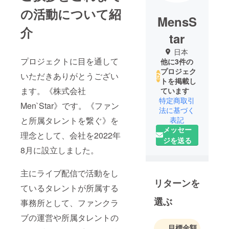
の活動について紹
MensS
介
tar
日本
プロジェクトに目を通して
他に3件の
プロジェク
いただきありがとうござい
トを掲載し
ます。《株式会社
ています
特定商取引
Men`Star》です。《ファン
法に基づく
と所属タレントを繋ぐ》を
表記
メッセー
理念として、会社を2022年
ジを送る
8月に設立しました。
主にライブ配信で活動をし
リターンを
ているタレントが所属する
選ぶ
事務所として、ファンクラ
ブの運営や所属タレントの
目標金額