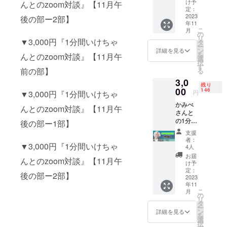
い。
け予
んとのzoom対談』【11月午
重複し
定：
て支援
2023
後の部ー2部】
年11
が可能
こ
月
となっ
の
リ
▼3,000円『1分間いけちゃ
ており
タ
ー
ます。
ン
詳細を見る
を
んとのzoom対談』【11月午
(例)
選
択
3000円
す
前の部】
る
×10個支
3,0
援＝10
残り
分間対
00
146
▼3,000円『1分間いけちゃ
円
談 ☆備
かみべ
考欄に
んとのzoom対談』【11月午
さんと
ZOOM
の1分間
のユー
後の部ー1部】
の対談
ザー名
支援
【11月
を記入
者：
▼3,000円『1分間いけちゃ
午後の
してく
4人
部ー2
ださ
お届
んとのzoom対談』【11月午
部】 ※
い。
け予
重複し
定：
後の部ー2部】
て支援
2023
年11
が可能
こ
月
となっ
の
リ
ており
タ
ー
ます。
ン
詳細を見る
を
(例)
選
択
3000円