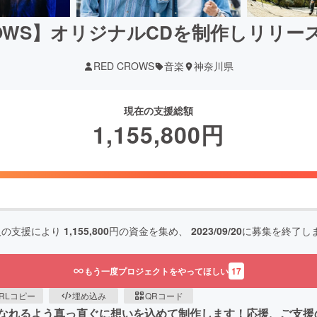
ROWS】オリジナルCDを制作しリリ
RED CROWS
音楽
神奈川県
現在の支援総額
1,155,800
円
人の支援により
1,155,800
円の資金を集め、
2023/09/20
に募集を終了し
もう一度プロジェクトをやってほしい
17
RLコピー
埋め込み
QRコード
なれるよう真っ直ぐに想いを込めて制作します！応援、ご支援