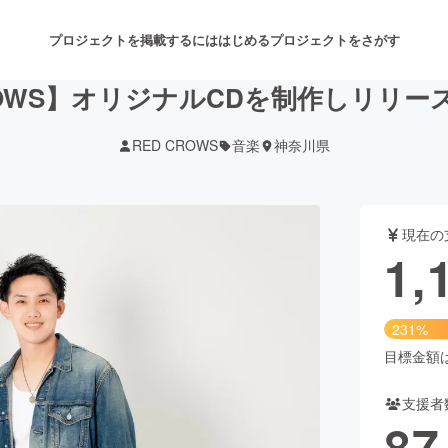
プロジェクトを掲載するには
はじめる
プロジェクトをさがす
ROWS】オリジナルCDを制作しリリ
RED CROWS
音楽
神奈川県
注目のリターン
注目の新着プロジェクト
募集終了が近いプロジェクト
も
現在の
音楽
舞台・パフォーマンス
1,
ゲーム・サービス開発
フード・飲食店
231%
書籍・雑誌出版
アニメ・漫画
目標金額は5
支援者
チャレンジ
ビューティー・ヘルスケ
87