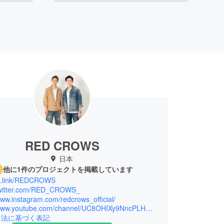
RED CROWS
日本
他に1件のプロジェクトを掲載しています
lit.link/REDCROWS
/twitter.com/RED_CROWS_
www.instagram.com/redcrows_official/
https://www.youtube.com/channel/UC8OHIXy9NncPLHWhN_mhXEA?sub_confirmation=1
引法に基づく表記