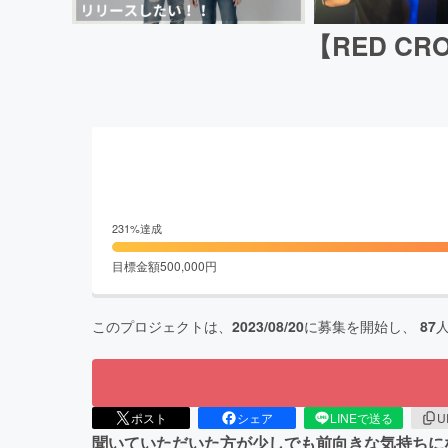
【RED C
231
%達成
目標金額
500,000
円
このプロジェクトは、
2023/08/20
に募集を開始し、
87
ポスト
シェア
LINEで送る
U
聞いていただいた方が少しでも前向きな気持ちに