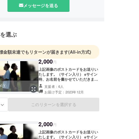
メッセージを送る
を選ぶ
標金額未達でもリターンが届きます
(All-in方式)
2,000
円
上記画像のポストカードをお送りい
たします。（サイン入り） ※サイン
時、お名前を書かせていただきます
ので備考欄に書いてほしいお名前を
支援者：6人
ご記入ください。必要ない場合は
お届け予定：2023年12月
「なし」とご記入ください。 ※お礼
メッセージとして「ありがとうござ
います！」と記載させていただきま
このリターンを選択する
る
す。
2,000
円
上記画像のポストカードをお送りい
たします。（サイン入り） ※サイン