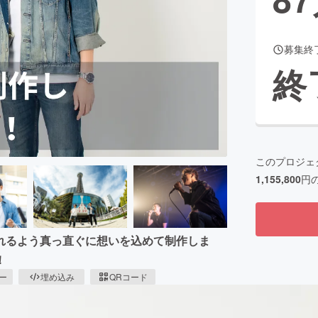
募集終
CAMPFIRE for Social Good
CAMPFIRE Creation
終
CAMPFIREふるさと納税
machi-ya
コミュニティ
このプロジェ
1,155,800
円
れるよう真っ直ぐに想いを込めて制作しま
！
ピー
埋め込み
QRコード