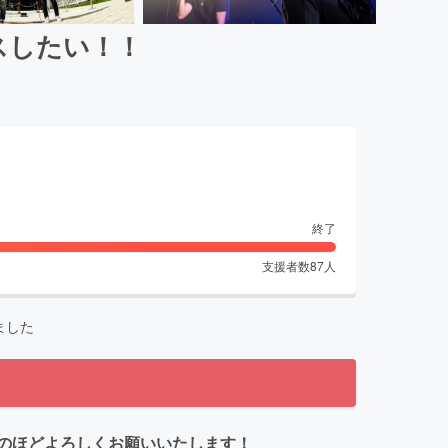
ースしたい！！
終了
支援者数
87
人
ました
のほどよろしくお願いいたします！