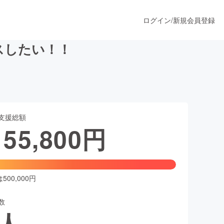
ログイン
/
新規会員登録
ースしたい！！
うすぐ公開されます
支援総額
プロダクト
155,800
円
ファッション
スポーツ
00,000円
数
ア
ソーシャルグッド
人