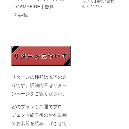
ら
よりお問い合わ
【お礼
【お礼
り致し
方は備
メッ
メッ
せください
・CAMPFIRE手数料
ます。
考欄に
セー
セー
・
「（呼
ジ】の
17%+税
ジ】の
Twitter
んで欲
みとさ
みお送
アカウ
しい名
せて頂
りさせ
ントを
前）」
きま
て頂き
お持ち
を記入
す。 ・
ます。
の方
してく
リター
は、備
ださ
ン不要
考欄に
い。
の方は
て
（記載
備考欄
＠〜〜
のない
にご記
〜を教
方は
入くだ
えて頂
【読み
さい。
けると
上げ
※その際
大変助
NG】と
は誠に
リターンの種類は以下の通
かりま
判断さ
勝手な
す ※
せて頂
がら
りです。詳細内容はリター
アカウ
きま
【お礼
ントの
す。 ・
メッ
ンページをご覧ください。
記載が
お礼ボ
セー
無い方
イスは
ジ】の
どのプランも共通でプロ
に関し
後日、
みお送
ては
視聴可
りさせ
ジェクト終了後のお礼動画
メール
能な
て頂き
にて
URLを
ます。
でお名前を読み上げさせて
【お礼
Twitter
メッ
のDMに