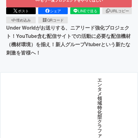
もう一度プロジェクトをやってほしい
ポスト
シェア
LINEで送る
URLコピー
埋め込み
QRコード
Under Worldがお送りする、ニアリード強化プロジェク
ト！YouTube含む配信サイトでの活動に必要な配信機材
（機材環境）を揃え！新人グループVtuberという新たな
刺激を皆様へ！
エ
ン
タ
メ
領
域
特
化
型
ク
ラ
フ
ァ