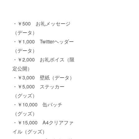
メッ
セー
ジ】の
みとさ
・￥500 お礼メッセージ
せて頂
きま
（データ）
す。 ・
リター
・￥1,000 Twitterヘッダー
ン不要
の方は
（データ）
備考欄
・￥2,000 お礼ボイス（限
にご記
入くだ
定公開）
さい。
※その際
・￥3,000 壁紙（データ）
は誠に
勝手な
・￥5,000 ステッカー
がら
【お礼
（グッズ）
メッ
・￥10,000 缶バッチ
セー
ジ】の
（グッズ）
みお送
りさせ
・￥15,000 A4クリアファ
て頂き
ます。
イル（グッズ）