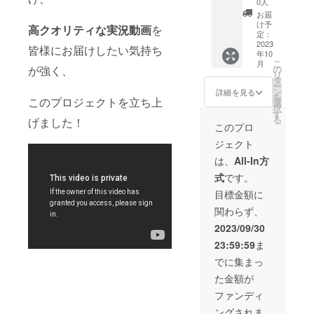
がある
きま
0人
大変助
備考欄
以上が
Twitter
方は備
す。 ・
かりま
お届
にご記
お渡し
ヘッ
考欄に
お礼ボ
け予
す ※
入くだ
高クオリティな実況動画
を
するリ
ダー：
「（呼
定：
イスは
アカウ
さい。
ターン
データ
2023
んで欲
後日、
皆様にお届けしたい気持ち
ントの
※その際
年10
品にな
品 ・お
しい名
視聴可
記載が
は誠に
こ
月
りま
礼ボイ
前）」
が強く、
の
能な
無い方
勝手な
リ
す。
ス（限
を記入
タ
URLを
に関し
がら
ー
【デー
定公
してく
ン
Twitter
詳細を見る
ては
【お礼
を
このプロジェクトを立ち上
タ品は
開） ・
ださ
選
のDMに
メール
メッ
択
全て
壁紙：
い。
す
てお送
にて
セー
る
げました！
Twitter
データ
（記載
り致し
このプロ
【お礼
ジ】の
のDMに
品 ・ス
のない
ます。
メッ
みお送
ジェクト
て送ら
テッ
方は
・
セー
りさせ
せて頂
カー ・
【読み
Twitter
は、
All-In方
ジ】の
て頂き
きま
缶バッ
上げ
アカウ
みとさ
ます。
式
です。
す。】
チ ・A
NG】と
ントを
せて頂
・お礼
４クリ
判断さ
お持ち
目標金額に
きま
動画に
アファ
せて頂
の方
す。 ・
関わらず、
てお名
イル ・
きま
は、備
リター
前を読
ポスト
す。 ・
考欄に
2023/09/30
ン不要
み上げ
カード
お礼ボ
て
の方は
23:59:59
ま
させて
・専属
イスは
＠〜〜
備考欄
頂きま
絵師に
後日、
〜を教
でに集まっ
にご記
す。
よる
視聴可
えて頂
入くだ
た金額が
希望の
【限定
能な
けると
さい。
呼び名
描き下
URLを
大変助
ファンディ
※その際
がある
ろしイ
Twitter
かりま
は誠に
ングされま
方は備
ラス