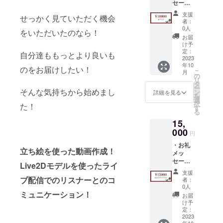
セー
全て
しい名
のDMに
ジ：
Twitter
前）」
てお送
支援
せっかく見ていただく機会
データ
のDMに
を記入
り致し
者：
品 ・
て送ら
してく
0人
ます。
をいただいたのなら！
Twitter
せて頂
ださ
・
お届
ヘッ
きま
い。
け予
Twitter
ダー：
す。】
定：
（記載
アカウ
自分達ももっとより良いも
データ
2023
・お礼
のない
ントを
年10
品 ・お
動画に
のをお届けしたい！
方は
お持ち
こ
月
礼ボイ
てお名
の
【読み
の方
リ
ス（限
前を読
タ
上げ
は、備
ー
定公
そんな気持ちから始めまし
み上げ
ン
NG】と
詳細を見る
考欄に
を
開） ・
させて
選
判断さ
て
択
た！
壁紙：
頂きま
す
せて頂
＠〜〜
る
データ
す。
きま
〜を教
15,
品 ・ス
希望の
す。 ・
えて頂
テッ
000
呼び名
お礼ボ
けると
円
カー ・
がある
イスは
大変助
・お礼
缶バッ
方は備
後日、
かりま
立ち絵を使った動画作成！
メッ
チ
考欄に
視聴可
す ※
セー
【デー
「（呼
能な
Live2Dモデルを使ったライ
アカウ
ジ：
タ品は
んで欲
URLを
ントの
支援
データ
全て
ブ配信でのリスナーとのコ
しい名
Twitter
者：
記載が
品 ・
Twitter
前）」
0人
のDMに
無い方
Twitter
ミュニケーション！
のDMに
を記入
てお送
お届
に関し
ヘッ
て送ら
してく
け予
り致し
ては
ダー：
せて頂
定：
ださ
ます。
メール
データ
2023
きま
い。
・
にて