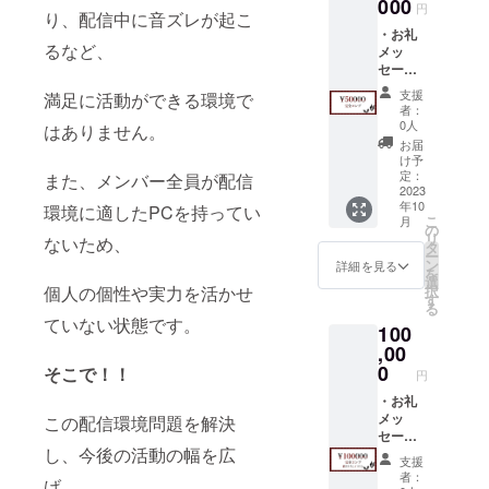
スト
000
動画に
判断さ
考欄に
円
せて頂
り、配信中に音ズレが起こ
カード
てお名
せて頂
て
きま
・お礼
以上が
前を読
きま
＠〜〜
す。
るなど、
メッ
お渡し
み上げ
す。 ・
〜を教
セー
するリ
させて
お礼ボ
えて頂
ジ：
ターン
頂きま
イスは
けると
支援
満足に活動ができる環境で
データ
品にな
す。
後日、
者：
大変助
品 ・
りま
希望の
0人
視聴可
はありません。
かりま
Twitter
す。
呼び名
能な
お届
す ※
ヘッ
【デー
がある
け予
URLを
アカウ
ダー：
タ品は
定：
また、メンバー全員が配信
方は備
Twitter
ントの
データ
2023
全て
考欄に
のDMに
記載が
年10
品 ・お
環境に適したPCを持ってい
Twitter
「（呼
てお送
無い方
こ
月
礼ボイ
のDMに
の
んで欲
り致し
に関し
リ
ないため、
ス（限
て送ら
タ
しい名
ます。
ては
ー
定公
せて頂
ン
前）」
詳細を見る
・
メール
を
開） ・
きま
選
を記入
Twitter
にて
個人の個性や実力を活かせ
択
壁紙：
す。】
す
してく
アカウ
【お礼
る
データ
・お礼
ださ
ントを
ていない状態です。
メッ
100
品 ・ス
動画に
い。
お持ち
セー
テッ
,00
てお名
（記載
の方
ジ】の
カー ・
前を読
0
のない
そこで！！
は、備
みとさ
円
缶バッ
み上げ
方は
考欄に
せて頂
チ ・A
・お礼
させて
【読み
て
きま
４クリ
メッ
この配信環境問題を解決
頂きま
上げ
＠〜〜
す。 ・
アファ
セー
す。
NG】と
〜を教
リター
し、今後の活動の幅を広
イル ・
ジ：
希望の
判断さ
えて頂
ン不要
支援
ポスト
データ
呼び名
せて頂
けると
者：
の方は
げ、
カード
品 ・