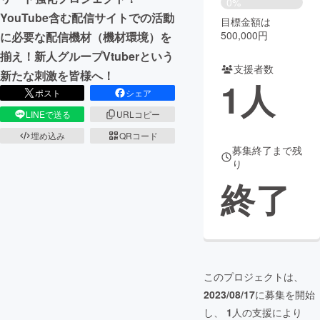
0%
YouTube含む配信サイトでの活動
目標金額は
まちづくり・地域活性化
500,000円
に必要な配信機材（機材環境）を
揃え！新人グループVtuberという
支援者数
CAMPFIRE for Social Good
CAMPFIRE Creation
新たな刺激を皆様へ！
1
人
CAMPFIREふるさと納税
machi-ya
コミュニティ
ポスト
シェア
LINEで送る
URLコピー
埋め込み
QRコード
募集終了まで残
り
終了
このプロジェクトは、
2023/08/17
に募集を開始
し、
1
人の支援により