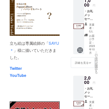
1,0
前を読
00
円
み上げ
・お礼
させて
メッ
頂きま
セー
す。
ジ：
希望の
支援
データ
呼び名
者：
品 ・
がある
0人
Twitter
方は備
お届
ヘッ
考欄に
け予
ダー：
「（呼
定：
立ち絵は専属絵師の「
SAYU
データ
2023
んで欲
年10
＊
」様に描いていただきま
品
しい名
こ
月
【デー
前）」
の
リ
した。
タ品は
を記入
タ
ー
全て
してく
ン
詳細を見る
を
Twitter
ださ
選
Twitter
択
のDMに
い。
す
る
て送ら
（記載
YouTube
2,0
せて頂
のない
きま
00
方は
円
す。】
【読み
・お礼
・お礼
上げ
メッ
動画に
NG】と
セー
てお名
判断さ
ジ：
前を読
せて頂
支援
データ
み上げ
きま
者：
品 ・
させて
す。 ・
0人