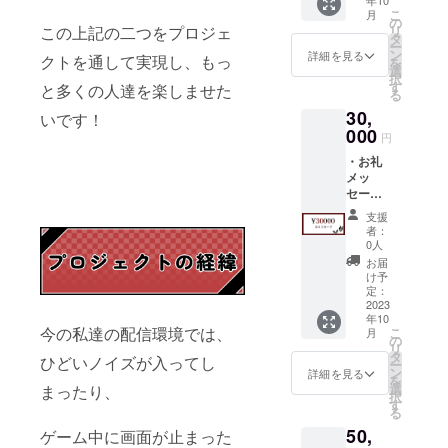
年10
品 ・お
す。】
（記載
Twitter
【お礼
こ
月
礼ボイ
・お礼
の
のない
アカウ
メッ
この上記の二つをプロジェ
リ
ス（限
動画に
タ
方は
ントを
セー
ー
定公
てお名
ン
【読み
詳細を見る
お持ち
クトを通して実現し、もっ
ジ】の
を
開） ・
前を読
選
上げ
の方
みとさ
択
壁紙：
み上げ
す
NG】と
と多くの人達を楽しませた
は、備
せて頂
る
データ
させて
判断さ
考欄に
きま
30,
品 ・A
いです！
頂きま
せて頂
て
す。
４クリ
000
す。
きま
＠〜〜
円
アファ
希望の
す。 ・
〜を教
・お礼
イル 以
呼び名
お礼ボ
えて頂
メッ
上がお
がある
イスは
けると
セー
渡しす
方は備
後日、
大変助
ジ：
るリ
考欄に
視聴可
かりま
支援
データ
ターン
「（呼
能な
者：
す ※
品 ・
品にな
んで欲
0人
URLを
アカウ
Twitter
りま
しい名
Twitter
お届
ントの
ヘッ
す。
前）」
け予
のDMに
記載が
ダー：
【デー
定：
を記入
てお送
無い方
データ
2023
タ品は
してく
り致し
に関し
年10
品 ・お
全て
ださ
ます。
ては
今の私達の配信環境では、
こ
月
礼ボイ
Twitter
の
い。
・
メール
リ
ス（限
のDMに
タ
（記載
Twitter
ひどいノイズが入ってし
にて
ー
定公
て送ら
ン
のない
詳細を見る
アカウ
【お礼
を
開） ・
せて頂
選
まったり、
方は
ントを
メッ
択
壁紙：
きま
す
【読み
お持ち
セー
る
データ
す。】
上げ
の方
ジ】の
50,
品 ・ポ
ゲーム中に画面が止まった
・お礼
NG】と
は、備
みとさ