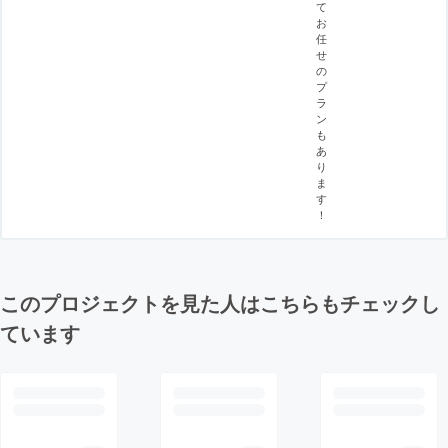
て
お
任
せ
の
プ
ラ
ン
も
あ
り
ま
す
！
このプロジェクトを見た人はこちらもチェックし
ています