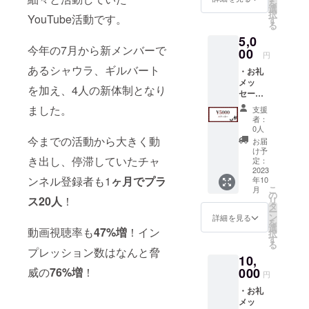
を
開） ・
がある
選
お持ち
せて頂
択
YouTube活動です。
壁紙：
方は備
す
の方
きま
る
データ
考欄に
は、備
す。
5,0
品
「（呼
考欄に
今年の7月から新メンバーで
【デー
00
んで欲
て
円
タ品は
しい名
＠〜〜
あるシャウラ、ギルバート
・お礼
全て
前）」
〜を教
メッ
Twitter
を記入
えて頂
を加え、4人の新体制となり
セー
のDMに
してく
けると
ジ：
て送ら
ださ
ました。
大変助
支援
データ
せて頂
い。
かりま
者：
品 ・
きま
（記載
0人
す ※
Twitter
す。】
今までの活動から大きく動
のない
アカウ
お届
ヘッ
・お礼
方は
け予
ントの
き出し、停滞していたチャ
ダー：
動画に
定：
【読み
記載が
データ
2023
てお名
上げ
無い方
ンネル登録者も1
ヶ月でプラ
年10
品 ・お
前を読
NG】と
に関し
こ
月
礼ボイ
み上げ
の
判断さ
ては
ス20人
！
リ
ス（限
させて
タ
せて頂
メール
ー
定公
頂きま
ン
きま
詳細を見る
にて
を
開） ・
す。
選
す。 ・
【お礼
動画視聴率も
47%
増
！イン
択
壁紙：
希望の
す
お礼ボ
メッ
る
データ
呼び名
プレッション数はなんと脅
イスは
セー
10,
品 ・ス
がある
後日、
ジ】の
テッ
威の
76%
増
！
000
方は備
視聴可
みとさ
円
カー
考欄に
能な
せて頂
・お礼
【デー
「（呼
URLを
きま
メッ
タ品は
んで欲
Twitter
す。