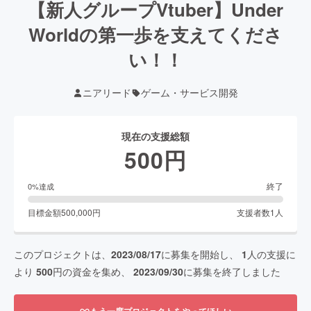
【新人グループVtuber】Under
Worldの第一歩を支えてくださ
い！！
ニアリード
ゲーム・サービス開発
現在の支援総額
500
円
終了
0
%達成
目標金額
500,000
円
支援者数
1
人
このプロジェクトは、
2023/08/17
に募集を開始し、
1
人の支援に
より
500
円の資金を集め、
2023/09/30
に募集を終了しました