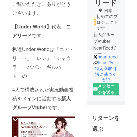
リード
ご覧いただき、ありがとう
日本
ございます。
初めてのプ
ロジェクト
【Under World】
代表
ニ
です
新人グルー
アリード
です。
プVtuber
NearReed /
私達Under Worldは「ニア・
ニアリード
near_reed
リード」「レン」「シャウ
https://youtube.com/@nearreed
ラ」「パパン・ギルバー
YouTubeを
特定商取引
法に基づく
メインに
ト」の
表記
ライブ配
メッセー
信 動画投
4人で構成された実況動画投
ジを送る
稿の活動を
稿をメインに活動する
新人
していま
グループVtuber
です。
す。
リターンを
選ぶ