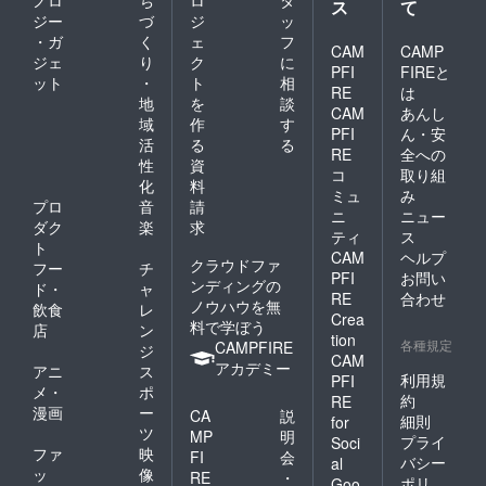
ノロ
ち
ロ
タ
ス
て
ジー
づ
ジ
ッ
・ガ
く
ェ
フ
CAM
CAMP
ジェ
り
ク
に
PFI
FIREと
ット
・
ト
相
RE
は
地
を
談
CAM
あんし
域
作
す
PFI
ん・安
活
る
る
RE
全への
性
資
コ
取り組
化
料
ミュ
み
プロ
音
請
ニ
ニュー
ダク
楽
求
ティ
ス
ト
CAM
ヘルプ
クラウドファ
フー
チ
PFI
お問い
ンディングの
ド・
ャ
RE
合わせ
ノウハウを無
飲食
レ
Crea
料で学ぼう
店
ン
tion
各種規定
CAMPFIRE
ジ
CAM
アカデミー
アニ
ス
利用規
PFI
メ・
ポ
約
RE
漫画
ー
CA
説
細則
for
ツ
MP
明
プライ
Soci
ファ
映
FI
会
バシー
al
ッ
像
RE
・
ポリ
Goo