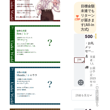
目標金額
未達でも
リターン
が届きま
す
(All-in
方式)
500
円
・お礼
メッ
セー
ジ：
支援
データ
者：
品
1人
【デー
お届
タ品は
け予
全て
定：
Twitter
2023
年10
のDMで
こ
月
送らせ
の
リ
て頂き
タ
ー
ま
ン
詳細を見る
を
す。】
選
択
・お礼
す
る
動画に
てお名