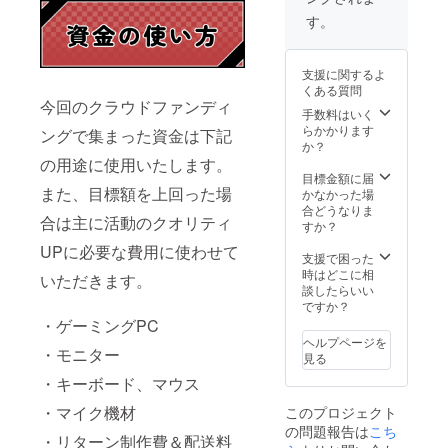
のDMに
す ※
勝手な
考欄に
ト】 以
てお送
アカウ
す。
がら
「（呼
上がお
り致し
ントの
【お礼
んで欲
渡しす
ます。
記載が
メッ
しい名
るリ
・
無い方
セー
支援に関するよ
前）」
ターン
Twitter
に関し
ジ】の
くある質問
を記入
品にな
アカウ
ては
みお送
今回のクラウドファンディ
してく
りま
ントを
手数料はいく
メール
りさせ
ださ
す。
お持ち
らかかります
にて
て頂き
ングで集まった資金は下記
い。
【デー
の方
か？
【お礼
ます。
（記載
タ品は
は、備
の用途に使用いたします。
メッ
のない
全て
考欄に
目標金額に届
セー
方は
Twitter
また、目標額を上回った場
て
かなかった場
ジ】の
【読み
のDMに
＠〜〜
合どうなりま
みとさ
合は主に活動のクオリティ
上げ
て送ら
〜を教
すか？
せて頂
NG】と
せて頂
えて頂
きま
UPに必要な費用に使わせて
判断さ
きま
けると
支援で困った
す。 ・
せて頂
す。】
大変助
時はどこに相
リター
いただきます。
きま
・お礼
かりま
談したらいい
ン不要
す。 ・
動画に
す ※
ですか？
の方は
お礼ボ
てお名
アカウ
備考欄
・ゲーミングPC
イスは
前を読
ントの
にご記
ヘルプページを
後日、
み上げ
・モニター
記載が
入くだ
見る
視聴可
させて
無い方
さい。
・キーボード、マウス
能な
頂きま
に関し
※その際
URLを
す。
ては
は誠に
・マイク機材
このプロジェクト
Twitter
希望の
メール
勝手な
の問題報告は
こち
のDMに
呼び名
にて
がら
・リターン制作費＆配送料
てお送
がある