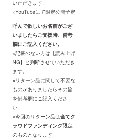
いただきます。
セー
てお送
ジ】の
り致し
※YouTubeにて限定公開予定
みとさ
ます。
せて頂
・
きま
Twitter
呼んで欲しいお名前がござ
す。 ・
アカウ
いましたらご支援時、備考
リター
ントを
ン不要
お持ち
欄にご記入ください。
の方は
の方
備考欄
は、備
※記載のない方は【読み上げ
にご記
考欄に
入くだ
て
NG】と判断させていただき
さい。
＠〜〜
※その際
〜を教
ます。
は誠に
えて頂
※リターン品に関して不要な
勝手な
けると
がら
大変助
ものがありましたらその旨
【お礼
かりま
メッ
す ※
を備考欄にご記入くださ
セー
アカウ
ジ】の
ントの
い。
みお送
記載が
りさせ
無い方
※今回のリターン品は
全て
ク
て頂き
に関し
ラウドファンディング限定
ます。
ては
メール
のものとなります。
にて
【お礼