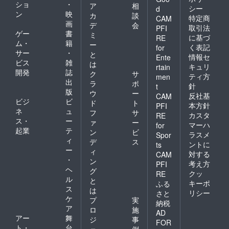
ショ
・
ア
相
シー
d
ン
映
カ
談
特定商
CAM
画
デ
会
取引法
PFI
ゲー
書
ミ
に基づ
RE
ム・
籍
ー
く表記
for
サー
・
と
情報セ
Ente
ビス
雑
は
キュリ
rtain
開発
誌
ク
サ
ティ方
men
出
ラ
ポ
針
t
版
ウ
ー
反社基
CAM
ビジ
ビ
ド
ト
本方針
PFI
ネ
ュ
フ
サ
カスタ
RE
ス・
ー
ァ
ー
マーハ
for
起業
テ
ン
ビ
ラスメ
Spor
ィ
デ
ス
ントに
ts
ー
ィ
対する
CAM
・
ン
考え方
PFI
ヘ
グ
クッ
RE
ル
と
キーポ
ふる
ス
は
リシー
さと
ケ
プ
実
納税
ア
ロ
施
AD
アー
舞
ジ
事
FOR
ト・
台