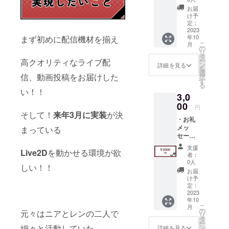
Twitter
頂きま
Twitter
お届
ヘッ
す。
アカウ
け予
ダー：
希望の
定：
ントを
データ
2023
呼び名
お持ち
年10
まず初めに配信機材を揃え
品 ・お
がある
の方
こ
月
礼ボイ
方は備
の
は、備
リ
ス（限
考欄に
タ
考欄に
ー
高クオリティなライブ配
定公
「（呼
ン
て
詳細を見る
を
開）
んで欲
選
＠〜〜
信、動画投稿をお届けした
択
【デー
しい名
す
〜を教
る
タ品は
前）」
えて頂
い！！
3,0
全て
を記入
けると
Twitter
00
してく
大変助
円
のDMに
ださ
そして！
来年3月に実装
が決
かりま
・お礼
て送ら
い。
す ※
メッ
まっている
せて頂
（記載
アカウ
セー
きま
のない
ントの
ジ：
す。】
方は
記載が
支援
Live2D
を動かせる環境が欲
データ
・お礼
【読み
無い方
者：
品 ・
動画に
上げ
0人
に関し
しい！！
Twitter
てお名
NG】と
ては
お届
ヘッ
前を読
判断さ
け予
メール
ダー：
み上げ
定：
せて頂
にて
データ
2023
させて
きま
【お礼
年10
品 ・お
頂きま
す。 ・
メッ
こ
月
礼ボイ
す。
の
Twitter
元々はニアとレンの二人で
セー
リ
ス（限
希望の
タ
アカウ
ジ】の
ー
定公
呼び名
細々と活動していた
ン
ントを
詳細を見る
みとさ