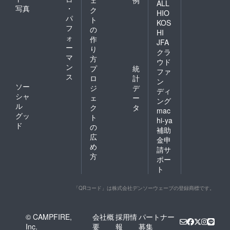
ェ
例
ALL
写真
・
ク
HIO
パ
ト
KOS
フ
の
HI
ォ
作
JFA
ー
り
クラ
マ
方
ウド
ン
プ
統
ファ
ス
ロ
計
ン
ソー
ジ
デ
ディ
シャ
ェ
ー
ング
ル
ク
タ
mac
グッ
ト
hi-ya
ド
の
補助
広
金申
め
請サ
方
ポー
ト
「QRコード」は株式会社デンソーウェーブの登録商標です。
© CAMPFIRE,
会社概
採用情
パートナー
Inc.
要
報
募集