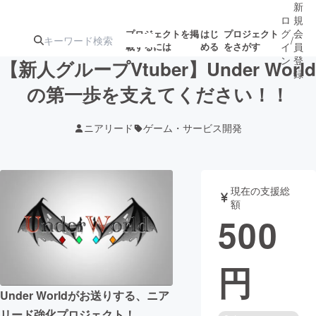
新
ロ
規
グ
会
プロジェクトを掲
はじ
プロジェクト
/
載するには
める
をさがす
イ
員
ン
登
【新人グループVtuber】Under World
録
の第一歩を支えてください！！
人気のプロ
注目のリ
注目の新着プロ
募集終了が近いプ
もうすぐ公開
ニアリード
ゲーム・サービス開発
ジェクト
ターン
ジェクト
ロジェクト
されます
アート・写真
音楽
現在の支援総
額
500
テクノロジー・ガジェット
ゲーム・サ
円
映像・映画
書籍・雑誌
Under Worldがお送りする、ニア
ビジネス・起業
チャレンジ
リード強化プロジェクト！