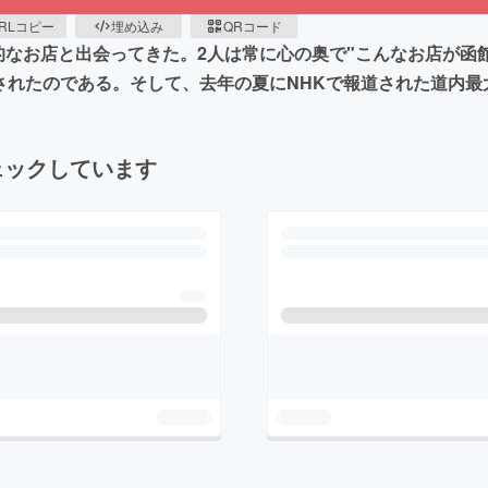
RLコピー
埋め込み
QRコード
的なお店と出会ってきた。2人は常に心の奥で"こんなお店が函
ザに魅了されたのである。そして、去年の夏にNHKで報道された道
ェックしています