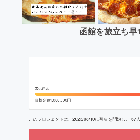
函館を旅立ち早10
53
%達成
目標金額
1,000,000
円
このプロジェクトは、
2023/08/10
に募集を開始し、
67