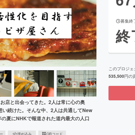
募集終
CAMPFIRE for Social Good
CAMPFIRE Creation
終
CAMPFIREふるさと納税
machi-ya
コミュニティ
このプロジェ
535,500
円の
お店と出会ってきた。2人は常に心の奥
想い続けた。そんな中、2人は共通してNew
、去年の夏にNHKで報道された道内最大の人口
ピー
埋め込み
QRコード