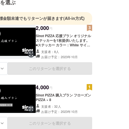
を選ぶ
標金額未達でもリターンが届きます
(All-in方式)
2,000
円
Sinot PIZZA 応援プラン オリジナル
ステッカーを1枚提供いたします。
■ステッカー カラー：White サイズ :
7cm×7cm（円型）
支援者：8人
お届け予定：2023年10月
このリターンを選択する
る
4,000
円
Sinot PIZZA 購入プラン フローズン
PIZZA × 8
支援者：32人
お届け予定：2023年10月
このリターンを選択する
る