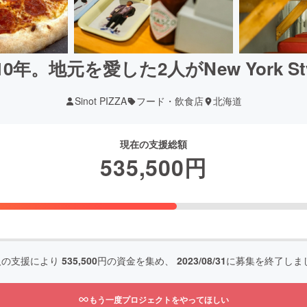
年。地元を愛した2人がNew York S
Sinot PIZZA
フード・飲食店
北海道
現在の支援総額
535,500
円
人の支援により
535,500
円の資金を集め、
2023/08/31
に募集を終了しま
もう一度プロジェクトをやってほしい