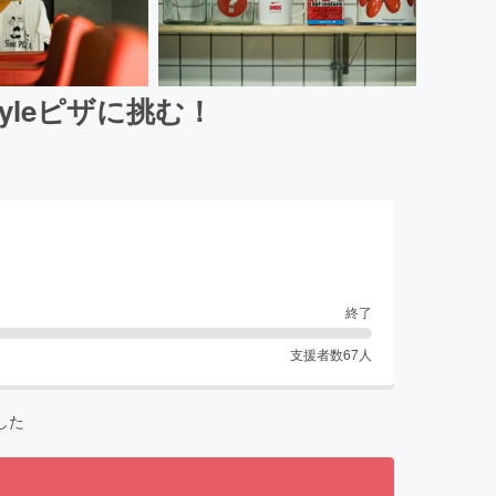
tyleピザに挑む！
終了
支援者数
67
人
した