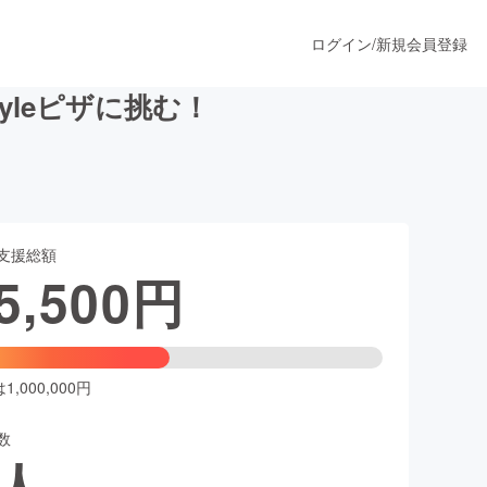
ログイン
/
新規会員登録
tyleピザに挑む！
うすぐ公開されます
支援総額
プロダクト
5,500
円
ファッション
スポーツ
,000,000円
数
ア
ソーシャルグッド
人