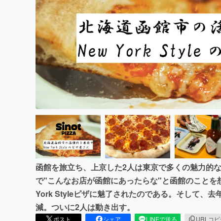
まちづくり・地域活性化
函館を旅立ち、上京した2人は東京で多くの魅力的な
で"こんなお店が函館にあったらな"と函館のことを
York Styleピザに魅了されたのである。そして
減。ついに2人は動き出す。
ポスト
シェア
LINEで送る
URLコ