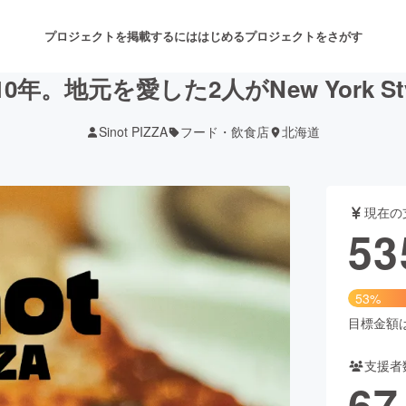
プロジェクトを掲載するには
はじめる
プロジェクトをさがす
年。地元を愛した2人がNew York S
Sinot PIZZA
フード・飲食店
北海道
注目のリターン
注目の新着プロジェクト
募集終了が近いプロジェクト
も
現在の
音楽
舞台・パフォーマンス
53
ゲーム・サービス開発
フード・飲食店
53%
書籍・雑誌出版
アニメ・漫画
目標金額は1
支援者
チャレンジ
ビューティー・ヘルスケ
67