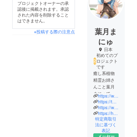
プロジェクトオーナーの承
認後に掲載されます。承認
された内容を削除すること
はできません。
葉月ま
※投稿する際の注意点
にゅ
日本
初めてのプ
ロジェクト
です
癒し系植物
精霊お姉さ
んこと葉月
まにゅで
https://www.youtube.com/@hazukimanyu
す。
https://twitter.com/HazukiManyu
『安心して
https://www.fanbox.cc/@manyu1011
https://hazukimanyu.booth.pm/
推せる
特定商取引
Vtuber』と
法に基づく
して、皆さ
表記
んと優しい
メッセー