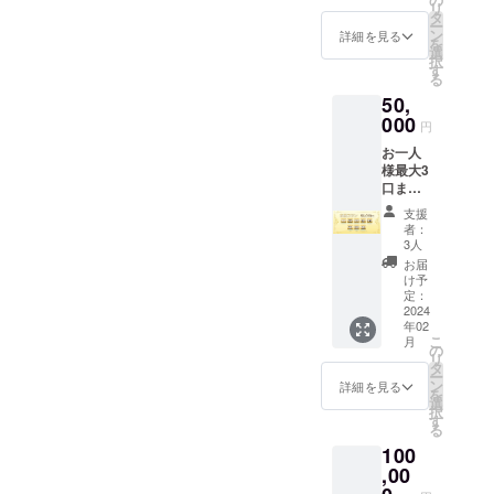
（5%O
の通話
リ
お礼
希望さ
タ
FF） ┗
です。
ー
ムー
れない
ン
割引専
詳細を見る
（10口
を
ビーの
場合は
選
用ペー
ご支援
択
送付
「匿名
す
ジを送
で最大
る
（お名
希望」
付しま
10分通
50,
前呼び
と記入
す。 ・
話）
あり/デ
000
してい
MV相談
円
ジタ
ただく
配信参
お一人
ル） ┗
と「ま
加権
様最大3
支援時
にゅー
┗MV相
口まで
に、備
ざーく
談の限
購入可
考欄に
ん」呼
定配信
支援
能 ・直
「読ん
びにて
をお楽
者：
筆サイ
でほし
お礼
3人
しみい
ン入り
いお名
ムー
ただけ
お届
サンク
前」の
ビーを
け予
ます。
スカー
記載を
定：
作成い
ドの送
2024
お願い
たしま
年02
付（現
いたし
す。 ・
こ
月
物） ・
ます。
の
MV相談
リ
お礼
希望さ
タ
配信参
ー
ムー
れない
ン
加権
詳細を見る
を
ビーの
場合は
選
┗MV相
択
送付
「匿名
す
談の限
る
（お名
希望」
定配信
100
前呼び
と記入
をお楽
あり/デ
,00
してい
しみい
ジタ
ただく
ただけ