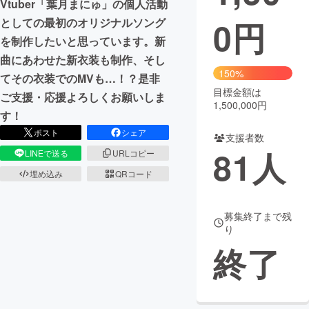
Vtuber「葉月まにゅ」の個人活動
0
円
としての最初のオリジナルソング
まちづくり・地域活性化
を制作したいと思っています。新
曲にあわせた新衣装も制作、そし
CAMPFIRE for Social Good
CAMPFIRE Creation
150%
てその衣装でのMVも…！？是非
CAMPFIREふるさと納税
machi-ya
コミュニティ
目標金額は
ご支援・応援よろしくお願いしま
1,500,000円
す！
ポスト
シェア
支援者数
81
人
LINEで送る
URLコピー
埋め込み
QRコード
募集終了まで残
り
終了