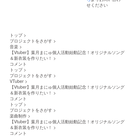
ナル曲
にゅぬ
1on1通
せください
をCDに
いぐる
話への
してお
みの送
ご招待
送りい
付（直
（3分）
たしま
筆サイ
┗ディ
す。 ・
ン＆
スコー
直筆サ
メッ
ドを使
トップ
>
イン＆
セージ
用して
プロジェクトをさがす
>
シリア
付き）
の通話
音楽
>
ルナン
┗ま
です。
バー入
にゅー
・MV相
【Vtuber】葉月まにゅ個人活動始動記念！オリジナルソング
りブッ
ざーく
談配信
＆新衣装を作りたい！
>
クレッ
んの着
参加権
コメント
ト（現
ぐるみ
┗MV相
トップ
>
物） ┗
を着た
談の限
プロジェクトをさがす
>
葉月ま
葉月ま
定配信
VTuber
>
にゅの
にゅぬ
をお楽
直筆サ
いぐる
しみい
【Vtuber】葉月まにゅ個人活動始動記念！オリジナルソング
インと
みをお
ただけ
＆新衣装を作りたい！
>
シリア
送りい
ます。
コメント
ルナン
たしま
・ま
トップ
>
バーが
す。サ
にゅぬ
プロジェクトをさがす
>
入った
イズ全
いぐる
ブック
長
みの送
楽曲制作
>
レット
100mm
付（直
【Vtuber】葉月まにゅ個人活動始動記念！オリジナルソング
をお送
～150ｍ
筆サイ
＆新衣装を作りたい！
>
りいた
ｍほ
ン＆
コメント
しま
ど。 ・
メッ