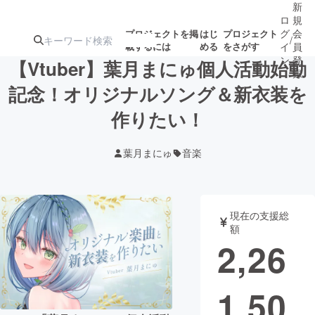
新
ロ
規
グ
会
プロジェクトを掲
はじ
プロジェクト
/
載するには
める
をさがす
イ
員
ン
登
【Vtuber】葉月まにゅ個人活動始動
録
記念！オリジナルソング＆新衣装を
作りたい！
人気のプロ
注目のリ
注目の新着プロ
募集終了が近いプ
もうすぐ公開
ジェクト
ターン
ジェクト
ロジェクト
されます
葉月まにゅ
音楽
アート・写真
音楽
現在の支援総
テクノロジー・ガジェット
ゲーム・サ
額
2,26
映像・映画
書籍・雑誌
1,50
ビジネス・起業
チャレンジ