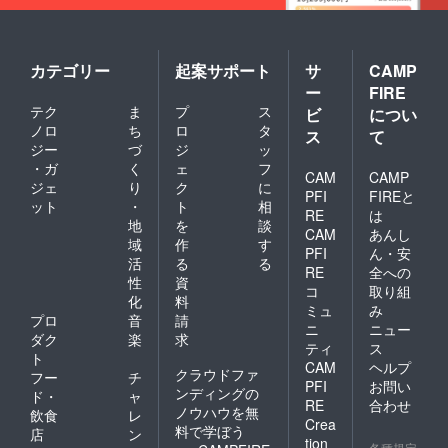
作した
るオリ
オリジ
ジナル
ナル楽
曲の
曲のア
データ
カテゴリー
起案サポート
サ
CAMP
ナザー
版をお
ー
FIRE
ver.も同
送りい
梱いた
たしま
テク
ま
プ
ス
ビ
につい
しま
す。 ・
ノロ
ち
ロ
タ
ス
て
す。 ・
特装版
ジー
づ
ジ
ッ
直筆サ
CDの送
・ガ
く
ェ
フ
イン＆
付（現
CAM
CAMP
ジェ
り
ク
に
シリア
物） ┗
PFI
FIREと
ルナン
今回制
ット
・
ト
相
RE
は
バー入
作する
地
を
談
CAM
あんし
りブッ
オリジ
域
作
す
クレッ
ナル曲
PFI
ん・安
活
る
る
ト（現
をCDに
RE
全への
性
資
物） ┗
してお
コ
取り組
葉月ま
送りい
化
料
ミュ
み
にゅの
たしま
プロ
音
請
ニ
ニュー
直筆サ
す。制
ダク
楽
求
インと
作した
ティ
ス
ト
シリア
オリジ
CAM
ヘルプ
クラウドファ
フー
チ
ルナン
ナル楽
PFI
お問い
ンディングの
バーが
曲のア
ド・
ャ
RE
合わせ
入った
ナザー
ノウハウを無
飲食
レ
Crea
ブック
ver.も同
料で学ぼう
店
ン
tion
レット
梱いた
各種規定