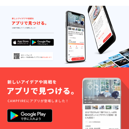
す。
楽曲
セージ
MP3の
付き）
送付
┗ま
（デジ
にゅー
タル）
ざーく
┗今回
んの着
制作す
ぐるみ
るオリ
を着た
ジナル
葉月ま
曲の
にゅぬ
データ
いぐる
版をお
みをお
送りい
送りい
たしま
たしま
す。 ・
す。サ
特装版
イズ全
CDの送
長
付（現
100mm
物） ┗
～150ｍ
今回制
ｍほ
作する
ど。 ・
オリジ
楽曲
ナル曲
MP3の
をCDに
送付
してお
（デジ
送りい
タル）
たしま
┗今回
す。制
制作す