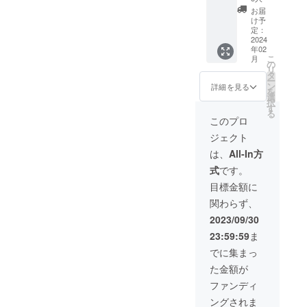
作成い
前」の
ン入り
にゅー
お届
たしま
記載を
サンク
ざーく
け予
す。 ・
お願い
スカー
んの着
定：
次回
いたし
ドの送
2024
ぐるみ
年02
BOOTH
ます。
付（現
を着た
こ
月
グッズ
希望さ
物） ・
葉月ま
の
リ
割引
れない
お礼
にゅぬ
タ
ー
（5%O
場合は
ムー
いぐる
ン
詳細を見る
を
FF） ┗
「匿名
ビーの
みをお
選
択
割引専
希望」
送付
送りい
す
る
用ペー
と記入
（お名
たしま
このプロ
ジを送
してい
前呼び
す。サ
ジェクト
付しま
ただく
あり/デ
イズ全
す。 ・
と「ま
ジタ
長
は、
All-In方
1on1通
にゅー
ル） ┗
100mm
式
です。
話への
ざーく
支援時
～150ｍ
ご招待
ん」呼
に、備
ｍほ
目標金額に
（1分）
びにて
考欄に
ど。
関わらず、
┗ディ
お礼
「読ん
スコー
ムー
でほし
2023/09/30
ドを使
ビーを
いお名
23:59:59
ま
用して
作成い
前」の
の通話
たしま
記載を
でに集まっ
です。
す。 ・
お願い
た金額が
・MV相
次回
いたし
談配信
BOOTH
ます。
ファンディ
参加権
グッズ
希望さ
ングされま
┗MV相
割引
れない