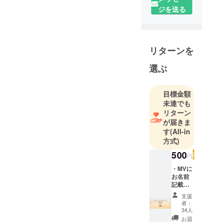
世界を作る
ジを送る
ために活動
していま
す。
普段の配信
リターンを
ではゲーム
選ぶ
配信を中心
に歌配信や
ときどき企
目標金額
未達でも
画っぽい配
リターン
信も行って
が届きま
います。
す
(All-in
よろしくお
方式)
願いしま
500
円
す。
・MVに
お名前
記載
（支援
支援
数に応
者：
じて、
34人
お名前
お届