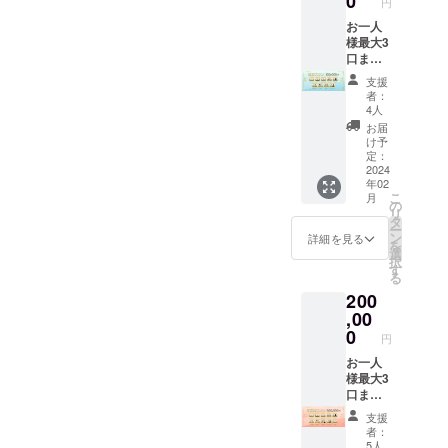
0
円
ル） ┗
と「ま
ます。
支援時
お一人
にゅー
・アク
に、備
様最大3
ざーく
リルパ
考欄に
口まで
ん」呼
ネルの
「読ん
購入可
びにて
送付
支援
でほし
能 ・直
お礼
（現
者：
いお名
筆サイ
ムー
物）
4人
前」の
ン入り
ビーを
┗MVで
お届
記載を
サンク
作成い
使用す
け予
お願い
スカー
たしま
定：
るイラ
いたし
ドの送
2024
す。 ・
ストを
年02
ます。
付（現
MV相談
アクリ
こ
月
希望さ
物） ・
配信参
の
ルパネ
リ
れない
お礼
加権
タ
ルにし
ー
場合は
ムー
┗MV相
ン
てお届
詳細を見る
を
「匿名
ビーの
談の限
選
けいた
択
希望」
送付
定配信
す
しま
る
と記入
（お名
をお楽
す。
200
してい
前呼び
しみい
ただく
あり/デ
,00
ただけ
と「ま
ジタ
ます。
0
円
にゅー
ル） ┗
・ま
ざーく
支援時
お一人
にゅぬ
ん」呼
に、備
様最大3
いぐる
びにて
考欄に
口まで
みの送
お礼
「読ん
購入可
付（現
支援
ムー
でほし
能 ・直
物） ┗
者：
ビーを
いお名
筆サイ
ま
5人