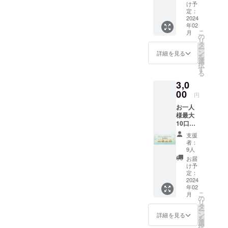
表示が
け予
どんど
定：
ん目立
2024
年02
つよう
こ
月
になり
の
リ
ます）
タ
ー
┗支援
ン
詳細を見る
を
時に、
選
択
備考欄
す
る
に「記
3,0
載して
ほしい
00
円
お名
お一人
前」の
様最大
記載を
10口ま
お願い
で購入
いたし
支援
可能 ・
ます。
者：
直筆サ
9人
イン入
お届
りサン
け予
クス
定：
カード
2024
年02
の送付
こ
月
（現
の
リ
物） ・
タ
ー
お礼
ン
詳細を見る
を
ムー
選
択