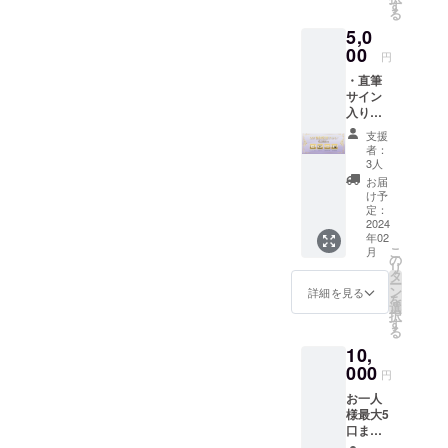
ビーの
す
る
送付
5,0
（お名
前呼び
00
円
あり/デ
・直筆
ジタ
サイン
ル） ┗
入りサ
支援時
ンクス
に、備
支援
カード
考欄に
者：
の送付
「読ん
3人
（現
でほし
お届
物） ・
いお名
け予
お礼
前」の
定：
ムー
2024
記載を
年02
ビーの
お願い
こ
月
送付
いたし
の
リ
（お名
ます。
タ
ー
前呼び
希望さ
ン
詳細を見る
を
あり/デ
れない
選
択
ジタ
場合は
す
る
ル） ┗
「匿名
10,
支援時
希望」
に、備
000
と記入
円
考欄に
してい
お一人
「読ん
ただく
様最大5
でほし
と「ま
口まで
いお名
にゅー
購入可