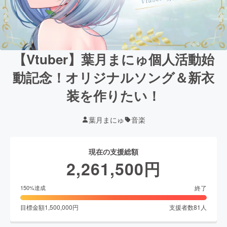
【Vtuber】葉月まにゅ個人活動始
動記念！オリジナルソング＆新衣
装を作りたい！
葉月まにゅ
音楽
現在の支援総額
2,261,500
円
終了
150
%達成
目標金額
1,500,000
円
支援者数
81
人