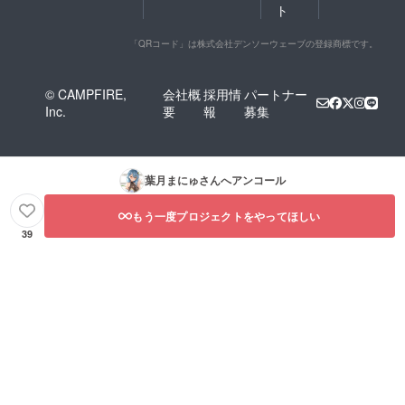
ト
「QRコード」は株式会社デンソーウェーブの登録商標です。
© CAMPFIRE,
会社概
採用情
パートナー
Inc.
要
報
募集
葉月まにゅ
さんへアンコール
もう一度プロジェクトをやってほしい
39