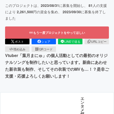
このプロジェクトは、
2023/08/31
に募集を開始し、
81
人の支援
により
2,261,500
円の資金を集め、
2023/09/30
に募集を終了し
ました
もう一度プロジェクトをやってほしい
ポスト
シェア
LINEで送る
URLコピー
埋め込み
QRコード
Vtuber「葉月まにゅ」の個人活動としての最初のオリジ
ナルソングを制作したいと思っています。新曲にあわせ
た新衣装も制作、そしてその衣装でのMVも…！？是非ご
支援・応援よろしくお願いします！
エ
ン
タ
メ
領