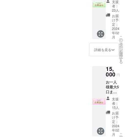
前」の
ざーく
支援
能 ・直
記載を
ん」呼
者：
筆サイ
お願い
びにて
23人
ン入り
いたし
お礼
お届
サンク
ます。
ムー
け予
スカー
希望さ
定：
ビーを
ドの送
2024
れない
作成い
年02
付（現
場合は
たしま
こ
月
物） ・
「匿名
の
す。 ・
リ
お礼
希望」
タ
次回
ー
ムー
と記入
ン
BOOTH
詳細を見る
を
ビーの
してい
選
グッズ
択
送付
ただく
す
割引
る
（お名
と「ま
（5%O
15,
前呼び
にゅー
FF） ┗
あり/デ
000
ざーく
割引専
円
ジタ
ん」呼
用ペー
お一人
ル） ┗
びにて
ジを送
様最大5
支援時
お礼
付しま
口まで
に、備
ムー
す。 ・
購入可
考欄に
ビーを
1on1通
支援
能 ・直
「読ん
作成い
話への
者：
筆サイ
でほし
たしま
15人
ご招待
ン入り
いお名
す。 ・
（1分）
お届
サンク
前」の
次回
け予
┗ディ
スカー
記載を
定：
BOOTH
スコー
ドの送
2024
お願い
グッズ
ドを使
年02
付（現
いたし
割引
用して
こ
月
物） ・
ます。
の