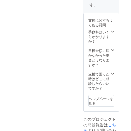
談の限
（5%O
場合は
す。
定配信
FF） ┗
「匿名
をお楽
割引専
希望」
しみい
用ペー
と記入
支援に関するよ
ただけ
ジを送
してい
くある質問
ます。
付しま
ただく
・楽曲
す。 ・
と「ま
手数料はいく
MP3の
1on1通
にゅー
らかかります
送付
話への
ざーく
か？
（デジ
ご招待
ん」呼
タル）
（3分）
びにて
目標金額に届
┗今回
┗ディ
お礼
かなかった場
制作し
スコー
ムー
合どうなりま
たオリ
ドを使
ビーを
すか？
ジナル
用して
作成い
曲の
の通話
たしま
支援で困った
データ
です。
す。 ・
時はどこに相
版をお
・MV相
次回
談したらいい
送りい
談配信
BOOTH
ですか？
たしま
参加権
グッズ
す。 ・
┗MV相
割引
ヘルプページを
特装版
談の限
（5%O
見る
CDの送
定配信
FF） ┗
付（現
をお楽
割引専
物） ┗
しみい
用ペー
このプロジェクト
今回制
ただけ
ジを送
の問題報告は
こち
作する
ます。
付しま
オリジ
・ま
す。 ・
ら
よりお問い合わ