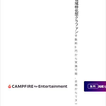
域
特
化
型
ク
ラ
フ
ァ
ン
手
数
料
0
円
か
ら
実
施
可
能
。
企
画
掲載
無料
か
ら
リ
タ
ー