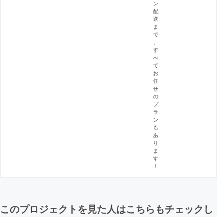
ン
配
送
ま
で
、
す
べ
て
お
任
せ
の
プ
ラ
ン
も
あ
り
ま
す
！
このプロジェクトを見た人はこちらもチェックし