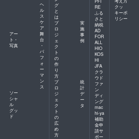
考え方
PFI
冊子の
ヘ
グ
クッ
RE
送付
ル
と
キーポ
ふる
（現
ス
は
リシー
物） ┗
さと
ケ
プ
実
オリジ
納税
ア
ナル楽
ロ
施
AD
曲を作
アー
舞
ジ
事
FOR
る際の
ト・
台
ェ
例
ALL
裏話や
写真
・
ク
HIO
MVのラ
パ
ト
フなど
KOS
フ
の
を
HI
ォ
ギュッ
作
JFA
と詰め
ー
り
クラ
込んだ
マ
方
ウド
小冊子
ン
プ
統
をお送
ファ
ス
ロ
計
りいた
ン
ソー
しま
ジ
デ
ディ
す。
シャ
ェ
ー
ング
ル
ク
タ
mac
グッ
ト
hi-ya
ド
の
補助
広
金申
め
請サ
方
ポー