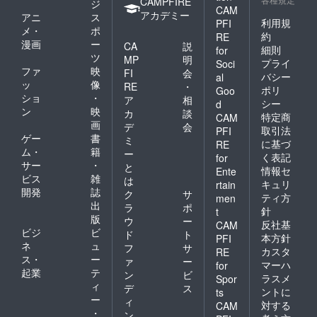
CAMPFIRE
ジ
をお送
しま
CAM
アカデミー
アニ
ス
りいた
す。 ・
利用規
PFI
メ・
ポ
しま
直筆サ
約
RE
す。
イン＆
漫画
ー
CA
説
細則
for
シリア
ツ
MP
明
プライ
Soci
ルナン
ファ
映
FI
会
バー入
バシー
al
ッ
像
RE
・
りブッ
ポリ
Goo
ショ
・
クレッ
ア
相
シー
d
トの送
ン
映
カ
談
特定商
CAM
付（現
画
デ
会
取引法
PFI
物） ┗
ゲー
書
ミ
に基づ
葉月ま
RE
ム・
籍
ー
にゅの
く表記
for
サー
・
直筆サ
と
情報セ
Ente
インと
ビス
雑
は
キュリ
rtain
シリア
開発
誌
ク
サ
ティ方
men
ルナン
出
ラ
ポ
針
t
バーが
版
ウ
ー
入った
反社基
CAM
ビジ
ビ
ド
ト
ブック
本方針
PFI
ネ
ュ
レット
フ
サ
カスタ
RE
をお送
ス・
ー
ァ
ー
マーハ
for
りいた
起業
テ
ン
ビ
ラスメ
Spor
しま
ィ
デ
ス
す。 ・
ントに
ts
ー
ィ
オリジ
対する
CAM
・
ナル小
ン