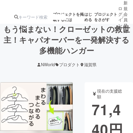
新
ロ
規
グ
会
プロジェクトを掲
はじ
プロジェクト
/
載するには
める
をさがす
イ
員
ン
登
もう悩まない！クローゼットの救世
録
主！キャパオーバーを一発解決する
多機能ハンガー
人気のプロ
注目のリ
注目の新着プロ
募集終了が近いプ
もうすぐ公開
ジェクト
ターン
ジェクト
ロジェクト
されます
NWorld
プロダクト
滋賀県
アート・写真
音楽
現在の支援総
テクノロジー・ガジェット
ゲーム・サ
額
71,4
映像・映画
書籍・雑誌
40
円
ビジネス・起業
チャレンジ