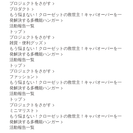
プロジェクトをさがす
>
※皆様の
プロダクト
>
ご支援
により
もう悩まない！クローゼットの救世主！キャパオーバーを一
量産効
発解決する多機能ハンガー
>
率が向
活動報告一覧
上した
トップ
>
場合、
プロジェクトをさがす
>
正規販
雑貨・便利グッズ
>
売価格
が販売
もう悩まない！クローゼットの救世主！キャパオーバーを一
予定価
発解決する多機能ハンガー
>
格より
活動報告一覧
下がる
トップ
>
可能性
プロジェクトをさがす
>
もござ
いま
ファッション
>
す。
もう悩まない！クローゼットの救世主！キャパオーバーを一
発解決する多機能ハンガー
>
活動報告一覧
トップ
>
プロジェクトをさがす
>
ミニマリスト
>
もう悩まない！クローゼットの救世主！キャパオーバーを一
発解決する多機能ハンガー
>
活動報告一覧