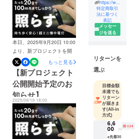
https://www.facebook.com/profile.php?id=61575748592646
いいな」を
期間：2026年4月1日（水）
特定商取引
形で提供で
12:00 ～ 2026年5月31日
法に基づく
きるよう
表記
（日）23:59■プロジェクト
に、様々な
メッセー
内容についてbrocky（ブ
アイデア商
ジを送る
品の販売を
ロッキー）とは、「使いや
本日、2025年9月20日 10:00
行っていま
すさ × 便利さ × 快適さ」を
より、新プロジェクトを開
す。
兼ね備えた、傘の不満を解
一人でも多
リターンを
始いたしました。■プロジェ
もっと見る
消してくれる次世代の折り
くのユー
クト概要プロジェクト名：
選ぶ
【新プロジェクト
ザー様に喜
たたみ傘です。2022年に第
【親指サイズのミニ懐中電
んでいただ
一弾をリリースし、190万円
公開開始予定のお
けるアイテ
灯】たった20g！超軽量・コ
目標金額
を超える応援購入をいただ
未達でも
ムをお届け
知らせ】
ンパクトで頼れるパート
リターン
しますの
きました。1作目で応援購入
2025/09/19 18:00
ナー公開期間：2025年9月
が届きま
で、どうぞ
いただいたサポーターの皆
す
(All-in
20日（月）10:00 ～ 2025年
よろしくお
方式)
さまからのご意見も反映
願いいたし
10月31日（金）23:59プロ
6,6
し、さらなる改良を加えた
ます。
残り26
00
ジェクトページ：
円
第二弾をリリースすること
※先着30
https://camp-