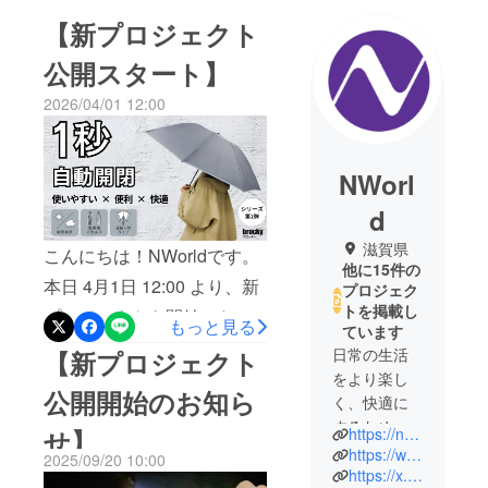
【新プロジェクト
公開スタート】
2026/04/01 12:00
NWorl
d
滋賀県
こんにちは！NWorldです。
他に15件の
本日 4月1日 12:00 より、新
プロジェク
トを掲載し
プロジェクトを開始いたし
もっと見る
ています
ました！■プロジェクト概要
日常の生活
【新プロジェクト
プロジェクト名：【傘の不
をより楽し
公開開始のお知ら
く、快適に
満ゼロへの進化】悩み解消
するために
せ】
https://nworld.jp/
できる機能をこの1本に｜ワ
「こんなの
https://www.instagram.com/nworldjp
2025/09/20 10:00
ンプッシュ自動開閉傘公開
があったら
https://x.com/NWorldjp