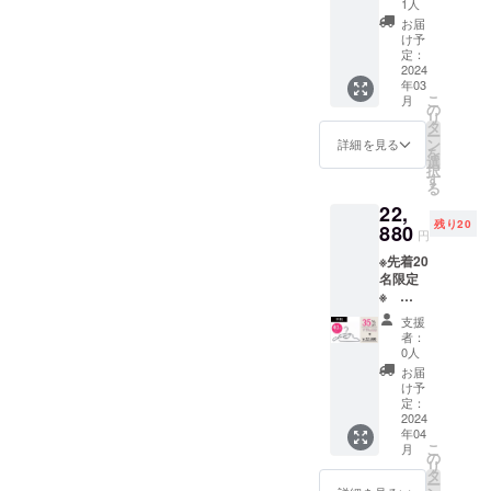
本 ※消
※デザイ
1人
荷時期
もござ
F】
費税込
ン・仕
が遅れ
お届
いま
14,080
み ※割
様は変
け予
る場合
す。
円割引
引率は
定：
更にな
があり
→21,12
2024
販売予
る可能
ます。
年03
0円(税
定価格
性もご
※皆様の
こ
月
込み・
に送料
の
ざいま
ご支援
リ
送料込
を含む
タ
す。ご
により
ー
み) 一
合計金
ン
了承く
詳細を見る
量産効
を
般販売
額に対
選
ださ
率が向
択
予定価
するも
す
い。 ※
上した
る
格：
ので
ご注文
場合、
22,
35,200
す。
状況、
正規販
残り20
円（税
880
※ご支援
使用部
売価格
円
込み）
後の
材の供
が販売
※先着20
＜商品
キャン
給状
予定価
名限定
内容＞
セルは
況、製
格より
※
・多機
できま
造工程
下がる
【早割
能マル
せん。
上の都
可能性
支援
35%OF
チハン
※デザイ
合等に
者：
もござ
F】
ガー×40
ン・仕
0人
より出
いま
12,920
本 ※消
様は変
荷時期
お届
す。
円割引
費税込
更にな
け予
が遅れ
→22,28
み ※割
定：
る可能
る場合
0円(税
2024
引率は
性もご
があり
年04
込み・
販売予
ざいま
ます。
こ
月
送料込
定価格
の
す。ご
※皆様の
リ
み) 一
に送料
タ
了承く
ご支援
ー
般販売
を含む