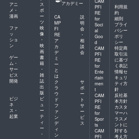
CAM
アカデミー
アニ
ス
利用規
PFI
メ・
ポ
約
RE
漫画
ー
CA
説
細則
for
ツ
MP
明
プライ
Soci
ファ
映
FI
会
バシー
al
ッ
像
RE
・
ポリ
Goo
ショ
・
ア
相
シー
d
ン
映
カ
談
特定商
CAM
画
デ
会
取引法
PFI
ゲー
書
ミ
に基づ
RE
ム・
籍
ー
く表記
for
サー
・
と
情報セ
Ente
ビス
雑
は
キュリ
rtain
開発
誌
ク
サ
ティ方
men
出
ラ
ポ
針
t
版
ウ
ー
反社基
CAM
ビジ
ビ
ド
ト
本方針
PFI
ネ
ュ
フ
サ
カスタ
RE
ス・
ー
ァ
ー
マーハ
for
起業
テ
ン
ビ
ラスメ
Spor
ィ
デ
ス
ントに
ts
ー
ィ
対する
CAM
・
ン
考え方
PFI