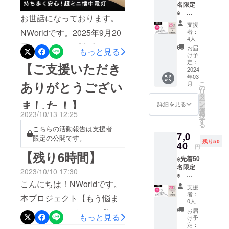
名限定
になりました。＜機能の追
fire.jp/projects/859282/view■
※
お世話になっております。
加・変更点＞1．晴雨兼用
【超早
支援
プロジェクト内容について
割
NWorldです。2025年9月20
者：
UVカット素材を採用して紫
25%OF
4人
わずか20 gと驚くほど軽い
F】
日 10:00 より、新プロジェ
外線を大幅に遮断。365日い
お届
もっと見る
2,200円
のに、最大600 lmを超える
け予
クトを開始いたします。■プ
割引
つでもお使いいただけま
定：
【ご支援いただき
高輝度を発揮する超小型
→6,600
2024
ロジェクト概要プロジェク
す。2．軽量・コンパクト化
年03
円(税込
LEDライトです。●2灯×10
ありがとうござい
こ
月
み・送
の
ト名：【親指サイズのミニ
軽量でコンパクトなデザイ
リ
料込
タ
モード正面スポットLED＋
ー
ました！】
み) 一
懐中電灯】たった20g！超軽
ン
ンにより、使いやすさが向
詳細を見る
を
般販売
側面COBライトのデュアル
選
2023/10/13 12:25
択
量・コンパクトで頼れる
予定価
上。3．新色を採用新たにグ
す
る
構成で、強・中・弱・スト
格：
こちらの活動報告は支援者
パートナー公開期間：2025
レーを追加し、2色展開に。
7,0
8,800円
限定の公開です。
ロボのほか赤色点滅など合
残り50
（税込
40
年9月20日（月）10:00 ～
円
4．付属カバーにカラビナを
み） ＜
【残り6時間】
計10モードを搭載。照射角
※先着50
商品内
2025年10月31日（金）
装備バッグなどに簡単に取
名限定
容＞ ・
は最大120°までワイドに切
2023/10/10 17:30
23:59プロジェクトページ：
※
多機能
り付け可能で、紛失の心配
り替えられます。●3分ク
こんにちは！NWorldです。
【早割
マルチ
支援
https://camp-
を軽減。5．巻き取りスト
20%OF
ハン
者：
イックチャージ緊急時でも
本プロジェクト【もう悩ま
F】
ガー×10
0人
fire.jp/projects/859282/view■
ラップにマジックテープを
1,760円
本 ※消
お届
わずか3分の急速充電で即点
ない！クローゼットの救世
もっと見る
割引
費税込
プロジェクト内容について
け予
追加傘を開いた状態で2つ折
→7,040
み ※割
定：
灯。毎日のEDC（Everyday
主！キャパオーバーを一発