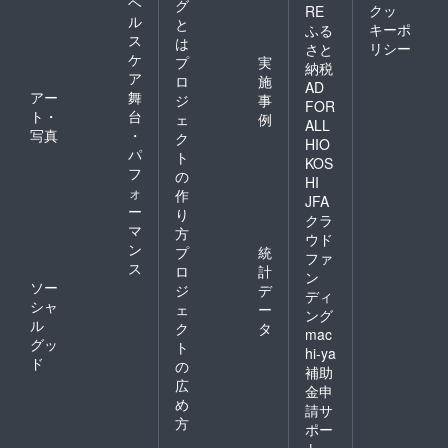
ヘ
グ
クッ
RE
ル
と
キーポ
ふる
ス
は
リシー
さと
ケ
プ
実
納税
ア
ロ
施
AD
アー
舞
ジ
事
FOR
ト・
台
ェ
例
ALL
写真
・
ク
HIO
パ
ト
KOS
フ
の
HI
ォ
作
JFA
ー
り
クラ
マ
方
ウド
ン
プ
統
ファ
ス
ロ
計
ン
ソー
ジ
デ
ディ
シャ
ェ
ー
ング
ル
ク
タ
mac
グッ
ト
hi-ya
ド
の
補助
広
金申
め
請サ
方
ポー