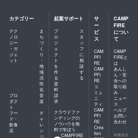
カテゴリー
起案サポート
サ
CAMP
ー
FIRE
テク
ま
プ
ス
ビ
につい
ノロ
ち
ロ
タ
ス
て
ジー
づ
ジ
ッ
・ガ
く
ェ
フ
CAM
CAMP
ジェ
り
ク
に
PFI
FIREと
ット
・
ト
相
RE
は
地
を
談
CAM
あんし
域
作
す
PFI
ん・安
活
る
る
RE
全への
性
資
コ
取り組
化
料
ミュ
み
プロ
音
請
ニ
ニュー
ダク
楽
求
ティ
ス
ト
CAM
ヘルプ
クラウドファ
フー
チ
PFI
お問い
ンディングの
ド・
ャ
RE
合わせ
ノウハウを無
飲食
レ
Crea
料で学ぼう
店
ン
tion
各種規定
CAMPFIRE
ジ