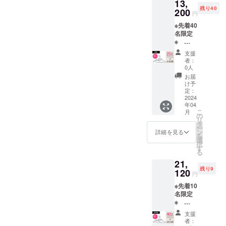
13,
17,600
ア、IP66の防水・防塵でア
す。
状況、
残り40
円（税
200
※ご支援
使用部
円
ウトドアや防災用品として
込み）
後の
材の供
※先着40
＜商品
キャン
給状
も安心。背面マグネットで
名限定
内容＞
セルは
況、製
※
・多機
できま
造工程
金属面に固定でき、整備や
【早割
能マル
せん。
上の都
支援
25%OF
チハン
夜間作業の両手を解放しま
※デザイ
合等に
者：
F】
ガー×20
ン・仕
0人
より出
す。●操作性アップ今回のプ
4,400円
本 ※消
様は変
荷時期
お届
割引
費税込
更にな
け予
が遅れ
ロジェクト向けに電源ボタ
→13,20
み ※割
定：
る可能
る場合
0円(税
2024
引率は
性もご
があり
ンを改良し、グローブ着用
年04
込み・
販売予
ざいま
ます。
こ
月
送料込
定価格
の
時でも直感的に操作できま
す。ご
※皆様の
リ
み) 一
に送料
タ
了承く
ご支援
ー
す。手のひらサイズで超軽
般販売
を含む
ン
ださ
詳細を見る
により
を
予定価
合計金
選
い。 ※
量産効
択
量な懐中電灯にぜひご注目
格：
額に対
す
ご注文
率が向
る
17,600
するも
状況、
上した
下さい。プロジェクトペー
21,
円（税
ので
使用部
場合、
残り9
込み）
120
す。
ジ：https://camp-
材の供
正規販
円
＜商品
※ご支援
給状
売価格
※先着10
fire.jp/projects/859282/view
内容＞
後の
況、製
が販売
名限定
・多機
キャン
造工程
予定価
※
能マル
セルは
上の都
格より
【超早
チハン
できま
合等に
下がる
支援
割
ガー×20
せん。
より出
者：
可能性
40%OF