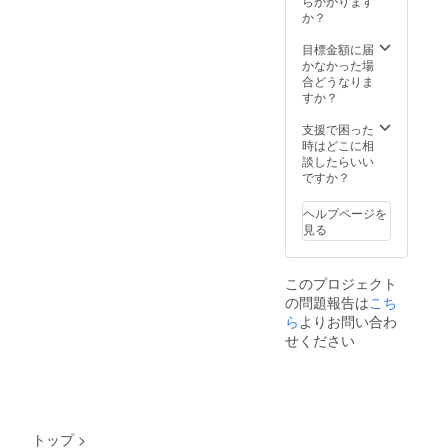
らかかります
格より
できま
造工程
か？
下がる
せん。
上の都
可能性
※デザイ
合等に
目標金額に届
もござ
ン・仕
より出
かなかった場
いま
様は変
荷時期
合どうなりま
す。
更にな
が遅れ
すか？
る可能
る場合
性もご
があり
支援で困った
ざいま
ます。
時はどこに相
す。ご
※皆様の
談したらいい
了承く
ご支援
ですか？
ださ
により
い。 ※
量産効
ヘルプページを
ご注文
率が向
見る
状況、
上した
使用部
場合、
材の供
正規販
このプロジェクト
給状
売価格
の問題報告は
こち
況、製
が販売
造工程
ら
よりお問い合わ
予定価
上の都
格より
せください
合等に
下がる
より出
可能性
荷時期
もござ
が遅れ
いま
る場合
す。
があり
トップ
>
ます。