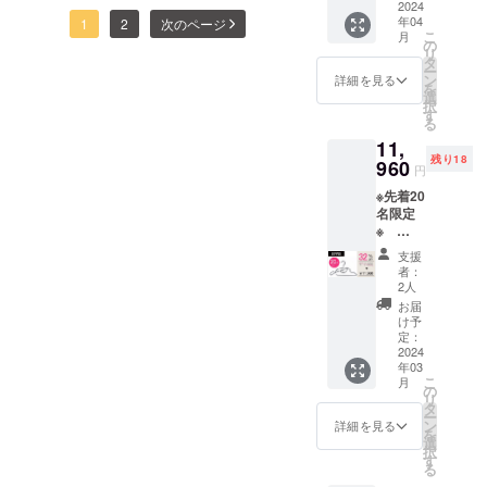
わずか20 gと驚くほど軽い
円(税込
2024
引率は
りが可能となり、視界の妨
年04
Carry）に最適です。●タフ
解決する多機能ハンガー】
1
2
次のページ
み・送
販売予
こ
のに、最大600 lmを超える
月
げを軽減。興味をお持ちい
料込
定価格
の
設計1.5mの落下試験クリ
リ
の公開終了まで残すところ
み) 一
に送料
タ
高輝度を発揮する超小型
ただけましたら、ぜひ
ー
般販売
を含む
ン
詳細を見る
ア、IP66の防水・防塵でア
あと6時間となりまし
を
予定価
合計金
選
LEDライトです。●2灯×10
チェックしてみてくださ
択
格：
額に対
ウトドアや防災用品として
す
た！！ 本製品を通して、ハ
る
モード正面スポットLED＋
8,800円
するも
い！&lt;プロジェクトページ
も安心。背面マグネットで
11,
ンガーに対するお悩みを解
（税込
ので
側面COBライトのデュアル
残り18
はこちら&gt;↓ ↓
み） ＜
960
す。
円
金属面に固定でき、整備や
消できれば大変嬉しく思っ
商品内
※ご支援
構成で、強・中・弱・スト
↓https://camp-
※先着20
容＞ ・
後の
夜間作業の両手を解放しま
ております。ご検討中の皆
名限定
多機能
キャン
ロボのほか赤色点滅など合
fire.jp/projects/934196/view
※
マルチ
セルは
す。●操作性アップ今回のプ
様も、ぜひともご支援して
【超早
計10モードを搭載。照射角
ハン
できま
支援
割
ロジェクト向けに電源ボタ
いただければ幸いです！引
ガー×10
せん。
者：
は最大120°までワイドに切
32%OF
本 ※消
※デザイ
2人
ンを改良し、グローブ着用
き続きどうぞよろしくお願
F】
費税込
ン・仕
お届
り替えられます。●3分ク
5,640円
み ※割
様は変
け予
時でも直感的に操作できま
いいたします。プロジェク
割引
引率は
定：
更にな
イックチャージ緊急時でも
→11,96
2024
販売予
る可能
す。手のひらサイズで超軽
トはこちら↓ ↓
年03
0円(税
わずか3分の急速充電で即点
定価格
性もご
こ
月
込み・
量な懐中電灯にぜひご注目
↓https://camp-
に送料
の
ざいま
リ
灯。毎日のEDC（Everyday
送料込
を含む
タ
す。ご
ー
下さい。プロジェクトペー
fire.jp/projects/view/693764
み) 一
合計金
ン
了承く
詳細を見る
Carry）に最適です。●タフ
を
般販売
額に対
選
ださ
ジ：https://camp-
択
予定価
するも
す
い。 ※
設計1.5mの落下試験クリ
る
格：
ので
ご注文
fire.jp/projects/859282/view