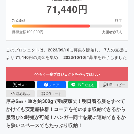
71,440
円
終了
71
%達成
目標金額
100,000
円
支援者数
7
人
このプロジェクトは、
2023/09/10
に募集を開始し、
7
人の支援に
より
71,440
円の資金を集め、
2023/10/10
に募集を終了しました
もう一度プロジェクトをやってほしい
ポスト
シェア
LINEで送る
URLコピー
埋め込み
QRコード
厚み6㎜・重さ約300gで強度頑丈！明日着る服をすべて
かけても安定感抜群！コーデをそのまま収納できるから
服選びの時短が可能！ハンガー同士を縦に連結できるか
ら狭いスペースでもたっぷり収納！