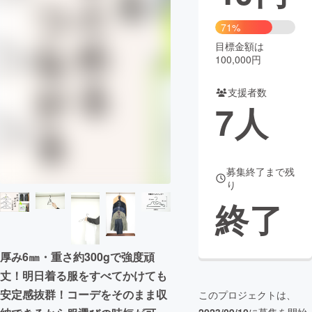
まちづくり・地域活性化
71%
目標金額は
100,000円
CAMPFIRE for Social Good
CAMPFIRE Creation
CAMPFIREふるさと納税
machi-ya
コミュニティ
支援者数
7
人
募集終了まで残
り
終了
厚み6㎜・重さ約300gで強度頑
丈！明日着る服をすべてかけても
安定感抜群！コーデをそのまま収
このプロジェクトは、