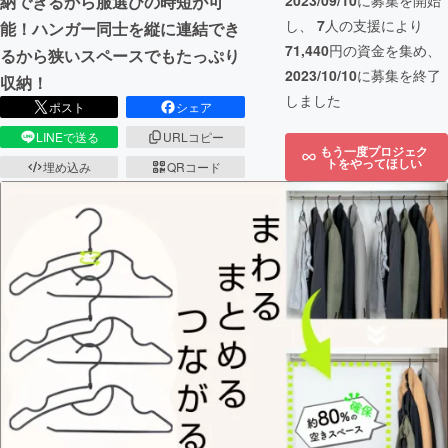
納できるから服選びの時短が可
2023/09/10
に募集を開始
し、
7
人の支援により
能！ハンガー同士を縦に連結でき
71,440
円の資金を集め、
るから狭いスペースでもたっぷり
2023/10/10
に募集を終了
収納！
しました
ポスト
シェア
LINEで送る
URLコピー
もう一度プロジェク
トをやってほしい
埋め込み
QRコード