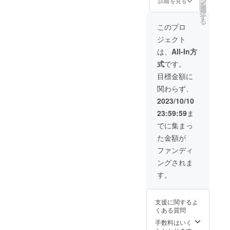
ン
ださ
詳細を見る
により
を
予定価
合計金
選
い。 ※
量産効
択
格：
額に対
す
ご注文
率が向
る
35,200
するも
状況、
このプロ
上した
円（税
ので
使用部
場合、
ジェクト
込み）
す。
材の供
正規販
＜商品
※ご支援
給状
は、
All-In方
売価格
内容＞
後の
況、製
が販売
式
です。
・多機
キャン
造工程
予定価
能マル
セルは
上の都
目標金額に
格より
チハン
できま
合等に
下がる
関わらず、
ガー×40
せん。
より出
可能性
本 ※消
※デザイ
荷時期
2023/10/10
もござ
費税込
ン・仕
が遅れ
いま
23:59:59
ま
み ※割
様は変
る場合
す。
引率は
更にな
があり
でに集まっ
販売予
る可能
ます。
た金額が
定価格
性もご
※皆様の
に送料
ざいま
ご支援
ファンディ
を含む
す。ご
により
ングされま
合計金
了承く
量産効
額に対
ださ
率が向
す。
するも
い。 ※
上した
ので
ご注文
場合、
す。
状況、
正規販
支援に関するよ
※ご支援
使用部
売価格
くある質問
後の
材の供
が販売
キャン
給状
手数料はいく
予定価
セルは
況、製