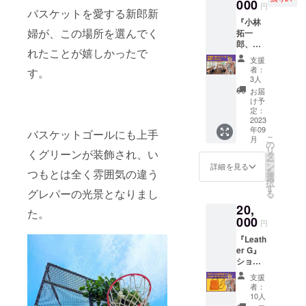
を着て
000
い出か
ます。
用する
円
丈73 身
バスケットを愛する新郎新
行き、
らつい
本当に
ことも
幅55 肩
『小林
そんな
た屋号
お気に
できま
幅50 袖
婦が、この場所を選んでく
拓一
ファッ
が、
入りの
す。 上
丈22 XL
郎、グ
ション
『Struc
ペンや
品な仕
身丈77
れたことが嬉しかったで
レパー
が理由
k Out
シャー
上がり
支援
身幅58
を語る
で振ら
Vintage
ペンを3
者：
になっ
す。
肩幅54
トーク
れてし
』 オレ
3人
本くら
ている
袖丈24
ショー
まった
ゴンで
い、こ
お届
ので、
XXL 身
』 『グ
小林少
仕入れ
け予
のペン
大人の
丈81 身
レープ
年。 そ
定：
る古
ケース
皆さま
幅63 肩
パーク
2023
の時か
着。 そ
に入れ
もお仕
幅57 袖
年09
コー
らアメ
バスケットゴールにも上手
んなオ
て持ち
事な
丈25
こ
月
ト』も
カジ、
の
レゴン
運んで
ど、普
XXXL
リ
くグリーンが装飾され、い
オープ
古着に
タ
のイ
くださ
段使い
身丈84
ー
ンから3
ハマっ
ン
メージ
詳細を見る
い。 ペ
にいか
身幅68
を
つもとは全く雰囲気の違う
年が経
ていき
選
キャラ
ンケー
がで
肩幅60
択
ちま
ます。
す
クター
ス（ブ
しょ
グレパーの光景となりまし
袖丈26
る
す。
そんな
はビー
ラウ
う？ 他
素材 綿
20,
オープ
苦い思
バー
ン） グ
た。
のリ
100%
ン前か
000
い出か
（僕の
レパー
円
ターン
こちら
ら、こ
らつい
母校、
には本
でご用
のTシャ
『Leath
の場所
た屋号
オレゴ
当に多
意した
ツは、
er G』
ができ
が、
ン州立
くの学
『グ
このク
ショル
る経緯
『Struc
大学の
生の子
レープ
ラウド
ダー
（ス
k Out
マス
たちが
支援
パーク
ファン
ポーチ
トー
Vintage
コット
者：
遊びに
コー
ディン
（ブラ
リー）
』 オレ
10人
でもあ
来てく
ト オ
グ限定
ウン）
を知っ