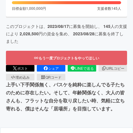
目標金額
1,000,000
円
支援者数
145
人
このプロジェクトは、
2023/08/17
に募集を開始し、
145
人の支援
により
2,028,500
円の資金を集め、
2023/08/28
に募集を終了し
ました
もう一度プロジェクトをやってほしい
ポスト
シェア
LINEで送る
URLコピー
埋め込み
QRコード
上手い下手関係無く、バスケを純粋に楽しんでる子たち
のために存在したい。そして、年齢関係なく、大人の皆
さんも、フラットな自分を取り戻したい時、気軽に立ち
寄れる、僕はそんな「居場所」を目指しています。