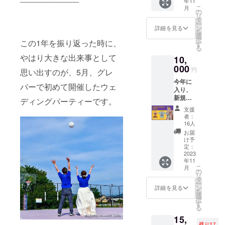
年11
デート
レパー
らし
バーが
ン 鉄
こ
月
の時に
のアイ
の
く、グ
古着を
リ
野茂の
テム、
タ
レープ
着て、
ー
「三
作りた
ン
色（紫
詳細を見る
三振し
を
振」っ
いです
選
色）の
ている
択
この1年を振り返った時に、
て書か
よね」
す
ライン
て姿が
る
れたT
と、盛
が入り
ロゴと
やはり大きな出来事として
10,
シャツ
り上が
ます。
なって
を着て
000
りまし
本当に
いま
円
思い出すのが、5月、グレ
行き、
た。 そ
お気に
す。 今
今年に
そんな
こで、
入りの
回、こ
パーで初めて開催したウェ
入り、
ファッ
出来上
ペンや
のロゴ
新規事
ション
がった
ディングパーティーです。
シャー
をTシャ
業とし
が理由
のが、
ペンを3
ツにし
支援
て始め
で振ら
バス
本くら
者：
たいと
た古着
れてし
ケット
16人
い、こ
思いま
の販
まった
ボール
のペン
お届
す。 サ
売。 高
小林少
革のペ
け予
ケース
イズ
校の
年。 そ
定：
ンケー
に入れ
は、 S
時、初
2023
の時か
ス！ グ
て持ち
身丈65
年11
デート
らアメ
レパー
運んで
身幅49
こ
月
の時に
カジ、
の
らし
くださ
肩幅42
リ
野茂の
古着に
タ
く、グ
い。 ち
袖丈19
ー
「三
ハマっ
ン
レープ
詳細を見る
なみに
M 身丈
を
振」っ
ていき
選
色（紫
ペン
69 身幅
択
て書か
ます。
す
色）の
ケース
52 肩幅
る
れたT
そんな
ライン
は立て
46 袖丈
15,
シャツ
苦い思
が入り
てご使
20 L 身
残り27