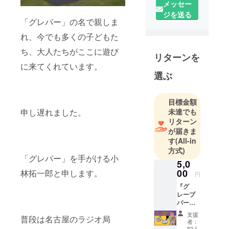
メッセー
ナビゲー
ジを送る
ターデ
「グレパー」の名で親しま
ビュー。
れ、今でも多くの子どもた
ち、大人たちがここに遊び
２００７年
リターンを
（〜現在）
に来てくれています。
選ぶ
より、アイ
シンシー
ホース（現
目標金額
シーホース
未達でも
申し遅れました。
リターン
三河）の
が届きま
ホームコー
す
(All-in
トMCを担
方式)
当。
「グレパー」を手がける小
5,0
00
林拓一郎と申します。
円
２０１４年
『グ
（〜現在）
レープ
より、オレ
パーク
コー
ゴン州ポー
支援
普段は名古屋のラジオ局
ト』オ
者：
トランドへ
リジナ
52人