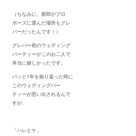
で、ご
横 約
れを
い。
イズ
了承く
5.5cm
作って
感、使
ださ
厚さ
（ちなみに、新郎がプロ
いただ
い心
い。
上辺
きまし
地、そ
約1cm
ポーズに選んだ場所もグレ
た。 そ
して、
厚さ
して、
デザイ
パーだったんです！）
底辺
今回の
ン！！
約3cm
パス
ウォー
ペン
ポート
キング
グレパー初のウェディング
ケー
用ショ
してた
ス 素
ルダー
時も、
パーティーがこのお二人で
材 牛革
ポーチ
これを
内装生
もまさ
本当に嬉しかったです。
肩から
地 綿
にそ
ぶら下
100％
う。 ま
げるだ
ファス
パッと1年を振り返った時に
さに、
けの状
ナー
これが
態で楽
亜鉛合
このウェディングパー
欲し
しめま
金
かった
した。
ティーが思い出されるんで
とい
旅行
う、サ
じゃな
すが、
イズ
くて
感、使
も、Ｂ
い心
リーグ
地、そ
観戦
して、
や、
「ハレとケ」
デザイ
ちょっ
ン！！
とした