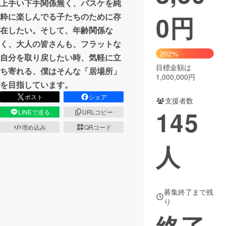
上手い下手関係無く、バスケを純
0
円
粋に楽しんでる子たちのために存
まちづくり・地域活性化
在したい。そして、年齢関係な
く、大人の皆さんも、フラットな
CAMPFIRE for Social Good
CAMPFIRE Creation
202%
自分を取り戻したい時、気軽に立
CAMPFIREふるさと納税
machi-ya
コミュニティ
目標金額は
ち寄れる、僕はそんな「居場所」
1,000,000円
を目指しています。
ポスト
シェア
支援者数
145
LINEで送る
URLコピー
埋め込み
QRコード
人
募集終了まで残
り