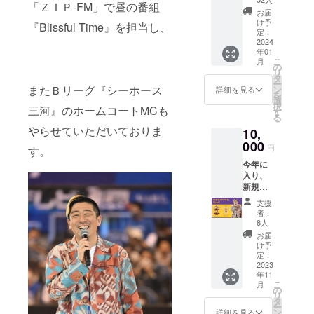
「ＺＩＰ-FM」で昼の番組
行く『Love
ルボー
お届
ル型
It, Portland』
け予
『Blissful Time』を担当し、
チャー
定：
ツアーを開
ム 白い
2024
年01
催。
バス
こ
月
ケット
の
リ
ボール
タ
２０１９
ー
革に、
またＢリーグ『シーホース
ン
詳細を見る
を
グレー
年、名古屋
選
択
三河』のホームコートMCも
プ色
す
市中区千代
る
（紫
やらせていただいておりま
田にて、遊
10,
色）で
グレ
000
び方改革を
円
す。
パーの
提唱したカ
今年に
ロゴが
入り、
フェ
デザイ
新規事
ンされ
『Pharmacy
業とし
ていま
支援
Coffee Lab』
て始め
す。 今
者：
た古着
回、他
をオープ
8人
の販
のリ
お届
ン。
売。 高
ターン
け予
校の
で出し
定：
時、初
2023
ている
本業の喋る
年11
デート
ショル
仕事を中心
こ
月
の時に
ダー
の
リ
野茂の
に、「バス
ポーチ
タ
ー
「三
やペン
ン
詳細を見る