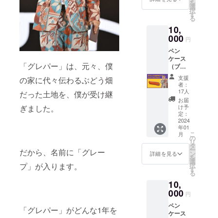
ケ、ラジ
を
振」っ
ケース
選
択
オ、オレゴ
て書か
にくっ
す
る
れたT
つける
ン」を３つ
10,
シャツ
ことも
の柱として
を着て
000
できる
円
活動中。
行き、
し、 ま
ペン
そんな
た、普
ケース
ファッ
段使っ
２０２０年
「グレパー」は、元々、僕
（ブラ
ション
ている
ウン）
が理由
には、地
カバン
支援
の家に代々伝わるぶどう畑
グレ
で振ら
などに
者：
元、愛知県
パーに
れてし
も取り
17人
だった土地を、僕が受け継
豊川市に、
は本当
まった
付ける
お届
に多く
小林少
ことが
け予
ぎました。
「誰もが自
の学生
年。 そ
定：
できま
由に使える
の子た
2024
の時か
す。 こ
年01
ちが遊
ストリート
らアメ
の丸
こ
月
びに来
カジ、
の
チャー
バスケット
リ
てくれ
古着に
タ
ムで、
ー
コート」、
だから、名前に「グレー
ます。
ハマっ
ン
日ごろ
詳細を見る
を
そんな
ていき
『グレープ
選
からグ
択
プ」が入ります。
話を
ます。
す
レパー
パークコー
る
『Leath
そんな
を身近
ト』をオー
10,
er G』
苦い思
に感じ
さんと
000
い出か
ていた
プン！
円
お話し
らつい
だけれ
ペン
してい
た屋号
ば幸い
「グレパー」がどんな1年を
ケース
たら、
が、
です。