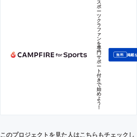
ス
ポ
ー
ツ
ク
ラ
フ
ァ
ン
を
専
門
掲載
無料
サ
ポ
ー
ト
付
き
で
始
め
よ
う
！
このプロジェクトを見た人はこちらもチェックし