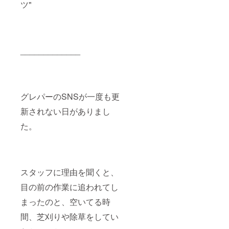
ツ"
ど良い
楽しみ
サイズ
いただ
です。
けま
他のリ
す。
ターン
ショル
でご用
ダー
_____________
意した
ポー
『グ
チ サ
レープ
イズ
パーク
縦 約
コー
19cm
グレパーのSNSが一度も更
ト オ
横 約
リジナ
15cm
新されない日がありまし
ルボー
厚さ
ル型
約1cm
た。
チャー
ショル
ム』
ダー
も、ア
紐 長
クセン
さ 最
トでつ
大 約
けてお
150cm
スタッフに理由を聞くと、
楽しみ
ショル
目の前の作業に追われてし
いただ
ダー
けま
ポー
まったのと、空いてる時
す。
チ 素
ショル
材 牛革
間、芝刈りや除草をしてい
ダー
裏メッ
ポー
シュ生