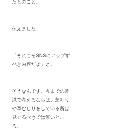
たとのこと。
チ サ
地 ポ
イズ
リエス
縦 約
テル
19cm
100％
横 約
内装生
15cm
伝えました、
地
厚さ
綿100％
約1cm
ファス
ショル
ナー
ダー
亜鉛合
紐 長
金 金
「それこそSNSにアップす
さ 最
具 鉄
大 約
べき内容だよ」と。
150cm
ショル
ダー
ポー
チ 素
材 牛革
そうなんです、今までの常
裏メッ
識で考えるならば、芝刈り
シュ生
地 ポ
や草むしりをしている所は
リエス
テル
見せるべきでは無いとこ
100％
内装生
ろ。
地
綿100％