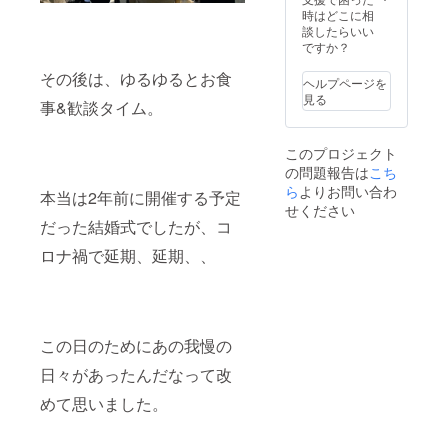
ン色のT
ザイン
う？ 他
グレ
日まで
度も重
時はどこに相
い。 日
シャツ
の若干
のリ
パーは
公序良
ねなが
談したらいい
時 9月
です。
の変更
ターン
オープ
俗に反
ら、自
ですか？
15日
（画像
がある
でご用
ンの時
するも
分が理
（金）
はイ
場合が
意した
からの
のはお
その後は、ゆるゆるとお食
想とし
17時開
メージ
ヘルプページを
ござい
『グ
付き合
断りし
ていた
場 18
です）
見る
ますの
レープ
事&歓談タイム。
いで、
ます。
小銭入
時ス
ご支援
で、ご
パーク
今、販
内容に
れを
タート
者様に
了承く
コー
売して
ついて
作って
場所
は発送
ださ
ト オ
このプロジェクト
いる小
は別途
いただ
『グ
させて
い。
リジナ
の問題報告は
こち
銭入れ
打ち合
きまし
レープ
いただ
ルボー
は、僕
わせに
ら
よりお問い合わ
た。 そ
パーク
きます
本当は2年前に開催する予定
ル型
らとの
て決定
して、
コー
せください
ので、
チャー
共同開
させて
今回の
ト』 愛
だった結婚式でしたが、コ
正確な
ム』
発だっ
いただ
パス
知県豊
ご住所
も、ア
たんで
きま
ロナ禍で延期、延期、、
ポート
川市土
の入力
クセン
す！ 担
す。 備
用ショ
筒町河
をお願
トでつ
当の方
考欄に
ルダー
原2−２
い申し
けてお
とも打
掲載し
ポーチ
上げま
楽しみ
ち合わ
たい個
もまさ
す。 デ
いただ
せを何
人名、
にそ
ザイン
けま
この日のためにあの我慢の
度も重
もしく
う。 ま
の若干
す。 ペ
ねなが
は法人
さに、
の変更
日々があったんだなって改
ンケー
ら、自
名など
これが
がある
ス サ
分が理
のお名
欲し
めて思いました。
場合が
イズ
想とし
前をご
かった
ござい
縦 約
ていた
記入く
とい
ますの
17cm
小銭入
ださ
う、サ