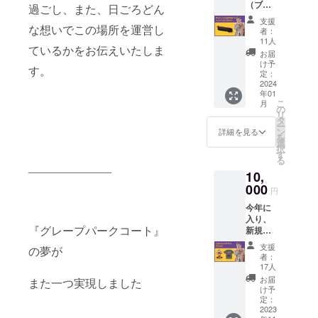
（ブ
「学生
『Struc
過ごし、また、日ごろどん
オリジ
ラッ
の皆ん
k Out
ナル
支援
ク） グ
な想いでこの場所を運営し
なが普
Vintage
ボール
者：
レパー
段使い
』 オレ
11人
型
ているかをお伝えいたしま
には本
してく
ゴンで
チャー
お届
当に多
れるよ
仕入れ
け予
ム サ
す。
くの学
うなグ
定：
る古
イズ
生の子
2024
レパー
着。 そ
チャー
年01
たちが
のアイ
んなオ
ム
こ
月
遊びに
テム、
の
レゴン
（ボー
リ
来てく
作りた
タ
のイ
ル）直
ー
れま
いです
ン
メージ
詳細を見る
径 約
を
す。 そ
よね」
選
キャラ
4cm
択
んな話
と、盛
す
クター
チェー
る
を
り上が
_____________
はビー
ン 長
10,
『Leath
りまし
バー
さ 約
er G』
000
た。 そ
（僕の
10.5cm
円
さんと
こで、
母校、
オリジ
今年に
お話し
出来上
オレゴ
ナル
入り、
してい
がった
ン州立
ボール
『グレープパークコート』
新規事
たら、
のが、
大学の
型
業とし
「学生
バス
マス
チャー
支援
の夢が
て始め
の皆ん
ケット
コット
者：
ム 素
た古着
なが普
ボール
17人
でもあ
材 ボー
の販
段使い
革のペ
りま
お届
ル部
また一つ実現しました
売。 高
してく
ンケー
け予
す）。
分 牛
校の
れるよ
定：
ス！ グ
そんな
革
時、初
2023
うなグ
レパー
_____________
ビー
チェー