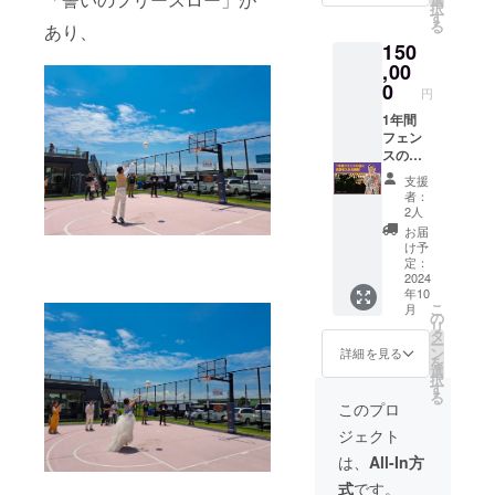
ている
69 身幅
出来上
択
ス 素
場合が
ポート
が常に
す
そこに
て姿が
52 肩幅
がった
る
材 牛革
ござい
あり、
くらい
あると
は、、
ロゴと
46 袖丈
のが、
内装生
ますの
150
がちょ
いう安
はい、
なって
20 L 身
バス
地 綿
で、ご
うど入
,00
心感も
相当な
いま
丈73 身
ケット
100％
了承く
るくら
欲しい
0
ストー
す。 今
幅55 肩
円
ボール
ファス
ださ
いの小
んで
リーが
回、こ
幅50 袖
革のペ
ナー
い。
さな
1年間
す。 な
ありま
のロゴ
丈22 XL
ンケー
亜鉛合
ポーチ
フェン
んせ海
す（笑
をTシャ
身丈77
ス！ グ
金
が欲し
スの柱
外旅行
そし
ツにし
身幅58
レパー
いと
に名前
におい
て、
たいと
肩幅54
支援
らし
思って
を入れ
て、一
オープ
思いま
者：
袖丈24
く、グ
いまし
る権利
番大事
ンして
2人
す。 サ
XXL 身
レープ
た。 し
広告看
なもの
から
イズ
お届
丈81 身
色（紫
かも、
板の大
なの
も、紆
け予
は、 S
幅63 肩
色）の
肩がけ
きさは
で。 こ
定：
余曲
身丈65
幅57 袖
ライン
で。 自
横
2024
んな想
折、良
身幅49
丈25
が入り
年10
分のお
15cm、
いを
いこと
肩幅42
XXXL
ます。
こ
月
腹のあ
縦60cm
『Leath
の
も大変
袖丈19
身丈84
本当に
リ
たりに
の縦長
er G』
タ
なこと
M 身丈
身幅68
お気に
ー
パス
看板で
さんに
ン
も、本
詳細を見る
69 身幅
肩幅60
入りの
を
ポート
す。 グ
相談す
選
当にた
52 肩幅
袖丈26
ペンや
択
が常に
レープ
ると、
す
くさん
46 袖丈
素材 綿
シャー
る
あると
パーク
「コバ
のこと
このプロ
20 L 身
100%
ペンを3
いう安
コート
タクさ
が起
丈73 身
こちら
本くら
ジェクト
心感も
の周り
ん、そ
こって
幅55 肩
のTシャ
い、こ
欲しい
を囲む
れでき
いま
は、
All-In方
幅50 袖
ツは、
のペン
んで
フェン
ます
す。 グ
丈22 XL
このク
ケース
式
です。
す。 な
スの柱
よ、作
レパー