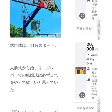
ゴンで
りま
お届
れま
リジナ
のカ
海外旅
てくれ
仕入れ
け予
す）。
す。 そ
ルボー
ラー、
行中は
てる方
定：
る古
そんな
んな話
ル型
バナナ
とにか
2024
も多い
着。 そ
ビー
を
チャー
色のT
年01
く、歩
のです
んなオ
バーが
『Leath
ム』
こ
シャツ
月
く。 い
が、最
の
レゴン
古着を
er G』
も、ア
リ
です。
つも、
近、新
タ
のイ
着て、
さんと
クセン
ー
（画像
パス
しくグ
ン
メージ
詳細を見る
三振し
お話し
トでつ
を
はイ
ポート
レパー
選
キャラ
ている
してい
けてお
択
メージ
くらい
を知っ
す
クター
て姿が
たら、
楽しみ
る
です）
がちょ
てくだ
はビー
ロゴと
「学生
いただ
ご支援
20,
うど入
さった
バー
式自体は、11時スタート。
なって
の皆ん
けま
者様に
るくら
000
方も多
（僕の
いま
円
なが普
す。 ペ
は発送
いの小
くいま
母校、
す。 今
段使い
ンケー
させて
『Leath
さな
す。 改
オレゴ
回、こ
してく
ス サ
いただ
er G』
ポーチ
めて、
ン州立
のロゴ
れるよ
イズ
きます
ショル
が欲し
グレ
大学の
をTシャ
うなグ
縦 約
ので、
ダー
人前式から始まり、グレ
いと
パーが
マス
ツにし
支援
レパー
17cm
正確な
ポーチ
思って
どのよ
コット
者：
たいと
のアイ
横 約
パーでの結婚式は必ずこれ
ご住所
（ブ
いまし
うな
24人
でもあ
思いま
テム、
5.5cm
の入力
ラッ
た。 し
きっか
りま
お届
す。 サ
作りた
をやって欲しいと思ってい
厚さ
をお願
ク） 海
かも、
けで生
け予
す）。
イズ
いです
上辺
い申し
外旅行
肩がけ
定：
まれ、
そんな
た、
は、 S
よね」
約1cm
上げま
中はと
2024
で。 自
またど
ビー
身丈65
と、盛
厚さ
す。 デ
年01
にか
分のお
のよう
バーが
身幅49
り上が
こ
底辺
月
ザイン
く、歩
腹のあ
の
に完成
古着を
肩幅42
りまし
リ
約3cm
の若干
く。 い
たりに
タ
して
着て、
袖丈19
た。 そ
ー
ペン
の変更
つも、
パス
ン
いった
詳細を見る
三振し
M 身丈
こで、
を
ケー
がある
パス
「誓いのフリースロー」が
ポート
選
のか？