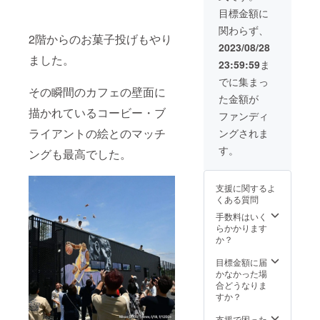
身丈77
ラウド
に入れ
んせ海
に、あ
りま
のここ
目標金額に
身幅58
ファン
て持ち
外旅行
なたの
しょ！
までの
肩幅54
ディン
運んで
関わらず、
におい
会社、
」 と。
歴史
袖丈24
グ限定
2階からのお菓子投げもやり
くださ
て、一
個人の
元々、
を、さ
2023/08/28
XXL 身
のカ
い。 ち
番大事
お名前
『Leath
らには
ました。
丈81 身
ラー、
なみに
23:59:59
ま
なもの
を出せ
er G』
これか
幅63 肩
スミ色
ペン
なの
る権利
さんと
らの展
でに集まっ
幅57 袖
のTシャ
ケース
で。 こ
です。
グレ
その瞬間のカフェの壁面に
望も含
丈25
ツで
は立て
た金額が
んな想
ロゴな
パーは
め、語
XXXL
す。
てご使
描かれているコービー・ブ
いを
どがあ
オープ
りたい
ファンディ
身丈84
（画像
用する
『Leath
る場合
ンの時
と思い
身幅68
はイ
ことも
ライアントの絵とのマッチ
ングされま
er G』
は、そ
からの
ます。
肩幅60
メージ
できま
さんに
ちらの
付き合
グレ
す。
袖丈26
です）
ングも最高でした。
す。 上
相談す
データ
いで、
パーの
素材 綿
ご支援
品な仕
ると、
をいた
今、販
ドリン
100%
者様に
上がり
「コバ
だき、
売して
クとお
こちら
は発送
になっ
支援に関するよ
タクさ
看板に
いる小
食事と
のTシャ
させて
ている
くある質問
ん、そ
印刷さ
銭入れ
共に楽
ツは、
いただ
ので、
れでき
せてい
は、僕
手数料はいく
しめる
このク
きます
大人の
ます
ただき
らとの
らかかります
トーク
ラウド
ので、
皆さま
よ、作
ます。
共同開
か？
ショー
ファン
正確な
もお仕
りま
掲載期
発だっ
です。
ディン
ご住所
事な
しょ！
間は、
たんで
目標金額に届
３０名
グ限定
の入力
ど、普
」 と。
2023年
す！ 担
かなかった場
限定で
のカ
をお願
段使い
元々、
10月23
当の方
合どうなりま
す。 ど
ラー、
い申し
にいか
『Leath
日〜
とも打
すか？
うかご
セージ
上げま
がで
er G』
2024年
ち合わ
参加く
グリー
す。 デ
しょ
さんと
10月22
せを何
支援で困った
ださ