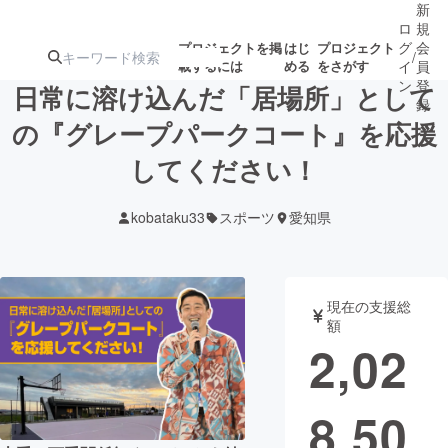
新
ロ
規
グ
会
プロジェクトを掲
はじ
プロジェクト
/
載するには
める
をさがす
イ
員
ン
登
日常に溶け込んだ「居場所」として
録
の『グレープパークコート』を応援
してください！
人気のプロ
注目のリ
注目の新着プロ
募集終了が近いプ
もうすぐ公開
ジェクト
ターン
ジェクト
ロジェクト
されます
kobataku33
スポーツ
愛知県
アート・写真
音楽
現在の支援総
テクノロジー・ガジェット
ゲーム・サ
額
2,02
映像・映画
書籍・雑誌
8,50
ビジネス・起業
チャレンジ