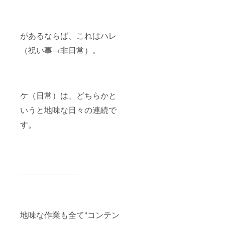
ウォー
お出か
キング
けの時
してた
にも全
時も、
く邪魔
があるならば、これはハレ
これを
になら
肩から
ず、
（祝い事→非日常）。
ぶら下
ちょう
げるだ
ど良い
けの状
サイズ
態で楽
です。
しめま
他のリ
ケ（日常）は、どちらかと
した。
ターン
旅行
でご用
いうと地味な日々の連続で
じゃな
意した
くて
『グ
す。
も、Ｂ
レープ
リーグ
パーク
観戦
コー
や、
ト オ
ちょっ
リジナ
とした
ルボー
_____________
お出か
ル型
けの時
チャー
にも全
ム』
く邪魔
も、ア
になら
クセン
地味な作業も全て"コンテン
ず、
トでつ
ちょう
けてお