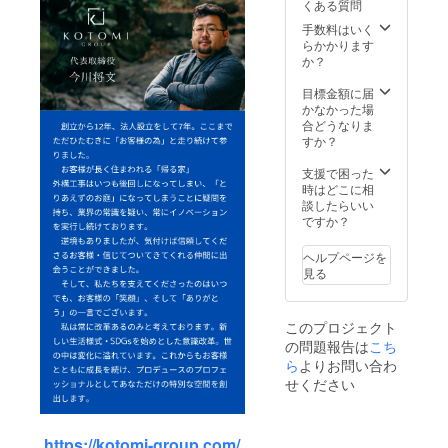
くある質問
サイズ
ルにて
だきま
には若
ご連絡
す。
手数料はいく
干のバ
させて
らかかります
ラつき
いただ
か？
がござ
きま
いま
す。 ■
目標金額に届
す。
金のた
かなかった場
たみ
合どうなりま
コース
すか？
ター サ
イズ：
支援で困った
90mm×
時はどこに相
90mm
談したらいい
素材：
ですか？
和紙 ※
一つ一
ヘルプページを
つ職人
見る
が手作
りをし
ている
このプロジェクト
ため、
の問題報告は
こち
サイズ
には若
ら
よりお問い合わ
干のバ
せください
ラつき
がござ
いま
https://kotomi-group.com/
す。