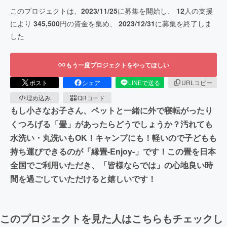
このプロジェクトは、
2023/11/25
に募集を開始し、
12
人の支援
により
345,500
円の資金を集め、
2023/12/31
に募集を終了しま
した
もう一度プロジェクトをやってほしい
ポスト
シェア
LINEで送る
URLコピー
埋め込み
QRコード
もし小さなお子さん、ペットと一緒に外で寝転がったり
くつろげる「畳」があったらどうでしょうか？汚れても
水洗い・丸洗いもOK！キャンプにも！軽いので子どもも
持ち運びできるのが「縁畳-Enjoy-」です！この畳を日本
全国でご利用いただき、「皆様ならでは」の心地良い時
間を過ごしていただけると嬉しいです！
このプロジェクトを見た人はこちらもチェックし