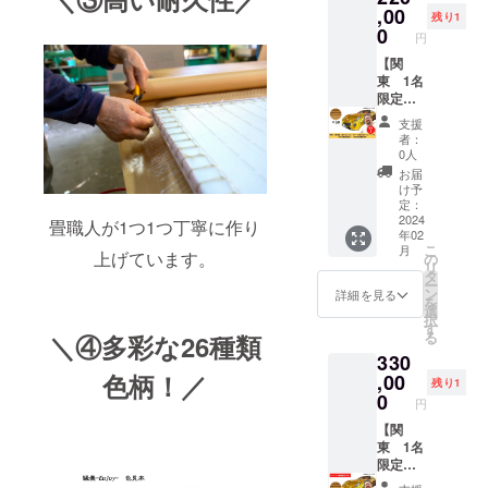
ちらは
,00
残り1
縁畳と
0
円
違い、
屋外で
【関
は使用
東 1名
できま
限定！
せん。
金のた
支援
※送料込
たみ
者：
みのお
コース
0人
値段で
ター50
お届
す。
枚を金
け予
のフェ
定：
ラーリ
2024
畳職人が1つ1つ丁寧に作り
年02
で今川
こ
月
が直接
上げています。
の
リ
お届
タ
ー
け！＋
ン
詳細を見る
を
記念写
選
択
真撮影
す
る
＼④多彩な26種類
付き】
330
KOTOM
色柄！／
I
,00
残り1
GROUP
0
円
株式会
社琴美
【関
建設・
東 1名
代表取
限定！
締役の
金のた