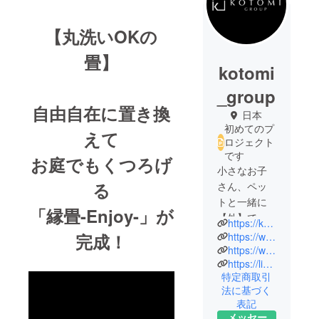
【丸洗いOKの
畳】
kotomi
_group
自由自在に置き換
日本
初めてのプ
えて
ロジェクト
です
お庭でもくつろげ
小さなお子
る
さん、ペッ
トと一緒に
「縁畳-Enjoy-」が
【外】で寝
https://kotomi-group.com/
転がった
https://www.instagram.com/kotomi.kense2/
完成！
り、くつろ
https://www.youtube.com/channel/UCAqZjdD8gZdsedJEKl9id4A/featured
https://lin.ee/jlywrvV
げる「畳」
特定商取引
があったら
法に基づく
どうでしょ
表記
うか？
メッセー