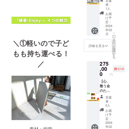
支援
帖)3kg
分)】
者：
素材：
「縁畳-
1人
樹脂 サ
Enjoy-
お届
イズ：
」Enjoy
け予
900mm
セット
定：
×900m
をお届
2024
年02
m×30m
けしま
こ
月
m カ
す。 組
の
リ
ラー：
み替え
＼①軽いので子ど
タ
ー
26色か
自由自
ン
詳細を見る
を
らお選
在！安
選
もも持ち運べる！
択
びいた
心でき
す
る
だけま
る子ど
／
275
す ※送
もの遊
料込み
び場、
,00
残り10
のお値
愛犬ス
0
円
段で
ペース
す。
におす
【心、
すめで
整う金
す。
のたた
セット
み(縁無
支援
内容：
し半
者：
畳10枚
帖)】 金
0人
(5帖分)
のたた
お届
■縁畳-
みを半
け予
Enjoy-
帖お届
定：
畳1枚
けしま
2024
年02
(0.5
す。 お
素材：樹脂