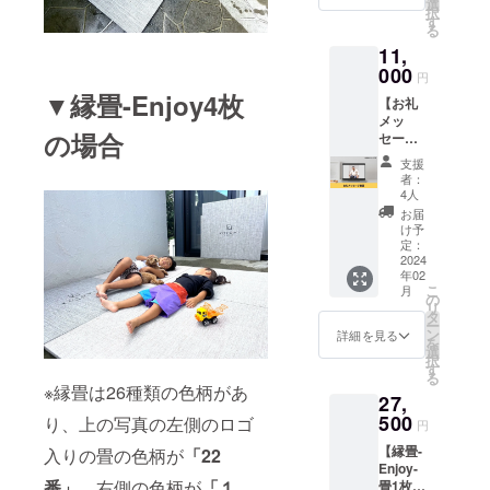
でお礼
す！
選
択
のメッ
す
る
セージ
11,
を記載
しお送
000
円
りさせ
▼縁畳-Enjoy4枚
【お礼
ていた
メッ
だきま
の場合
セージ
す。 ※
動画】
送料込
支援
「縁畳-
みのお
者：
Enjoy-
値段で
4人
」をた
す。
お届
だただ
け予
応援し
定：
たい人
2024
年02
向けの
こ
月
リター
の
リ
ンで
タ
ー
す。 熱
ン
詳細を見る
を
いお礼
選
択
のメッ
す
る
セージ
※縁畳は26種類の色柄があ
27,
動画を
メール
500
り、上の写真の左側のロゴ
円
にてお
【縁畳-
入りの畳の色柄が
「22
送りさ
Enjoy-
せてい
番」
、右側の色柄が
「１
畳1枚
ただき