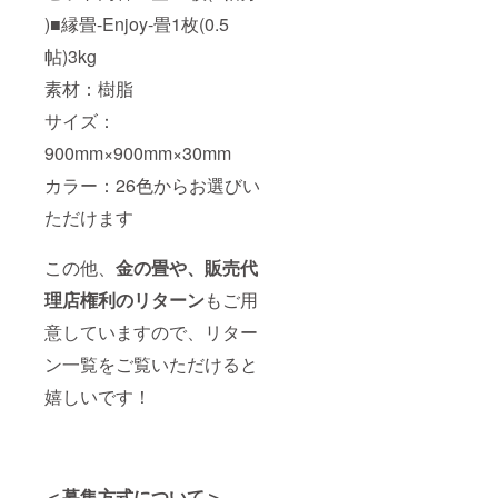
)■縁畳-Enjoy-畳1枚(0.5
帖)3kg
素材：樹脂
サイズ：
900mm×900mm×30mm
カラー：26色からお選びい
ただけます
この他、
金の畳や、販売代
理店権利のリターン
もご用
意していますので、リター
ン一覧をご覧いただけると
嬉しいです！
＜募集方式について＞