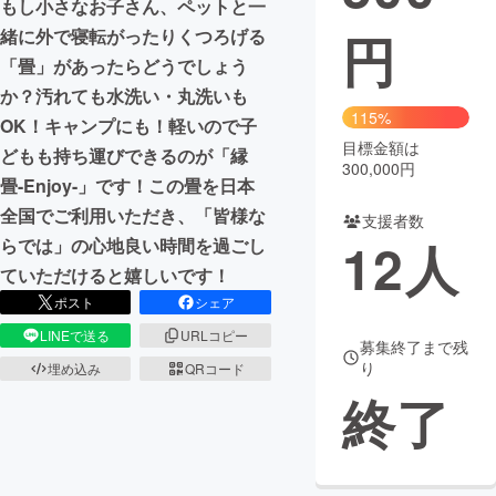
もし小さなお子さん、ペットと一
円
緒に外で寝転がったりくつろげる
まちづくり・地域活性化
「畳」があったらどうでしょう
か？汚れても水洗い・丸洗いも
CAMPFIRE for Social Good
CAMPFIRE Creation
115%
OK！キャンプにも！軽いので子
CAMPFIREふるさと納税
machi-ya
コミュニティ
目標金額は
どもも持ち運びできるのが「縁
300,000円
畳-Enjoy-」です！この畳を日本
全国でご利用いただき、「皆様な
支援者数
12
人
らでは」の心地良い時間を過ごし
ていただけると嬉しいです！
ポスト
シェア
LINEで送る
URLコピー
募集終了まで残
り
埋め込み
QRコード
終了