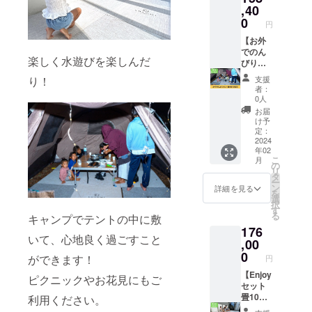
内容：
,40
畳6枚(3
0
円
帖分) ■
縁畳-
【お外
Enjoy-
でのん
楽しく水遊びを楽しんだ
畳1枚
びり
(0.5
セット
り！
支援
帖)3kg
畳9枚
者：
素材：
(4.5帖
0人
樹脂 サ
分)】
お届
イズ：
「縁畳-
け予
900mm
Enjoy-
定：
×900m
」お外
2024
年02
m×30m
でのん
こ
月
m カ
びり
の
リ
ラー：
セット
タ
ー
26色か
をお届
ン
詳細を見る
を
らお選
けしま
選
択
びいた
す。
す
る
キャンプでテントの中に敷
だけま
セット
176
す ※送
内容：
いて、心地良く過ごすこと
料込み
畳9枚
,00
のお値
(4.5帖
0
ができます！
円
段で
分) ■縁
す。
畳-
【Enjoy
ピクニックやお花見にもご
Enjoy-
セット
畳1枚
畳10枚
利用ください。
(0.5
(5帖