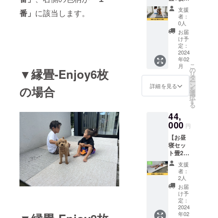
(0.5帖
ます。
支援
番」
に該当します。
分)】
者：
「縁畳-
0人
Enjoy-
お届
」をお
け予
届けし
定：
ます。
2024
年02
大人2人
こ
月
がお座
の
▼縁畳-Enjoy6枚
リ
りいた
タ
ー
だける
ン
詳細を見る
の場合
を
大きさ
選
択
です。
す
る
お届け
44,
内容：
畳1枚
000
円
(0.5帖
【お昼
分) ■縁
寝セッ
畳-
ト畳2枚
Enjoy-
(1帖分)
畳1枚
支援
】 「縁
(0.5
者：
畳-
帖)3kg
2人
Enjoy-
素材：
お届
」お昼
樹脂 サ
け予
寝セッ
イズ：
定：
トをお
2024
900mm
年02
届けし
×900m