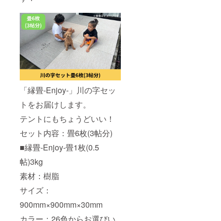
「縁畳-Enjoy-」川の字セッ
トをお届けします。
テントにもちょうどいい！
セット内容：畳6枚(3帖分)
■縁畳-Enjoy-畳1枚(0.5
帖)3kg
素材：樹脂
サイズ：
900mm×900mm×30mm
カラー：26色からお選びい