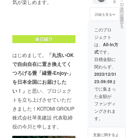
気が楽しめます。
こ
月
方のみ
ラーリ
です。
の
リ
ご支援
で直接
代理店
タ
ー
くださ
お届け
様価格
ン
詳細を見る
を
い。 ※
いたし
で縁畳-
選
択
日程な
ます。
Enjoy-
す
る
ど詳細
お客様
各商品
このプロ
はメー
のス
がご購
ジェクト
ルにて
マート
入可
ご連絡
フォン
能！ 権
は、
All-In方
させて
で記念
利の期
式
です。
いただ
動画撮
間：
はじめまして。
「丸洗いOK
きま
影付
2024年
目標金額に
す。 ■
き！(助
2月より
で自由自在に置き換えてく
関わらず、
金のた
手席、
1年間 ※
つろげる畳「縁畳-Enjoy-」
たみ
車の前
詳細は
2023/12/31
コース
でツー
オンラ
を日本全国にお届けした
23:59:59
ま
ター サ
ショッ
インに
イズ：
ト) ※関
てご説
でに集まっ
い！」
と思い、プロジェク
90mm×
東地方
明させ
た金額が
90mm
にお住
ていた
トを立ち上げさせていただ
素材：
まいの
だきま
ファンディ
和紙 ※
方のみ
す。 ※
きました！KOTOMI GROUP
ングされま
一つ一
ご支援
日程な
つ職人
くださ
どは
株式会社琴美建設 代表取締
す。
が手作
い。 ※
メール
役の今川と申します。
りをし
日程な
にて調
ている
ど詳細
整させ
支援に関するよ
ため、
はメー
ていた