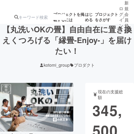
新
ロ
規
グ
会
プロジェクトを掲
はじ
プロジェクト
/
載するには
める
をさがす
イ
員
ン
登
【丸洗いOKの畳】自由自在に置き換
録
えくつろげる「縁畳-Enjoy-」を届け
たい！
人気のプロ
注目のリ
注目の新着プロ
募集終了が近いプ
もうすぐ公開
ジェクト
ターン
ジェクト
ロジェクト
されます
kotomi_group
プロダクト
アート・写真
音楽
現在の支援総
テクノロジー・ガジェット
ゲーム・サ
額
345,
映像・映画
書籍・雑誌
500
ビジネス・起業
チャレンジ