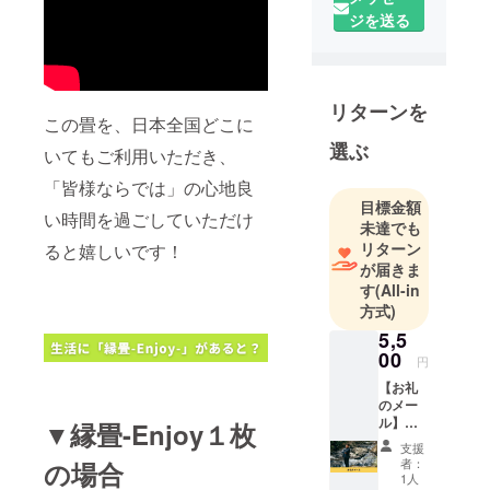
ジを送る
汚れても水
洗い・丸洗
いもOK！
キャンプに
リターンを
この畳を、日本全国どこに
もピッタ
選ぶ
いてもご利用いただき、
リ！軽いの
で子どもも
「皆様ならでは」の心地良
持ち運びで
目標金額
い時間を過ごしていただけ
未達でも
きるのがこ
リターン
ると嬉しいです！
の「縁畳-
が届きま
Enjoy-」で
す
(All-in
す！
方式)
5,5
ぜひ皆様の
00
円
応援をよろ
【お礼
しくお願い
のメー
いたしま
ル】
▼縁畳-Enjoy１枚
「縁畳-
す。
支援
Enjoy-
者：
の場合
」をた
1人