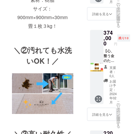
こ
月
帖)3kg
届け内
の
リ
サイズ：
素材：
容：半
タ
ー
樹脂 サ
帖 ■金
ン
詳細を見る
を
900mm×900mm×30mm
イズ：
の畳(縁
選
択
900mm
無し半
す
畳１枚３kg！
る
×900m
分帖) 素
374
m×30m
材：和
m カ
紙 ※こ
,00
残り10
ラー：
ちらは
0
円
26色か
縁畳と
＼②汚れても水洗
らお選
違い、
【心、
びいた
屋外で
整う金
いOK！／
だけま
は使用
のたた
す ※送
できま
み(縁無
支援
料込み
せん。
し1
者：
のお値
※送料込
帖)】 金
0人
段で
みのお
のたた
お届
す。
値段で
みを1帖
け予
す。
お届け
定：
しま
2024
年02
す。 お
こ
月
届け内
の
リ
容：1帖
タ
ー
■金の畳
ン
詳細を見る
を
(縁無し
選
択
1帖) 素
す
る
材：和
＼③高い耐久性／
220
紙 ※こ