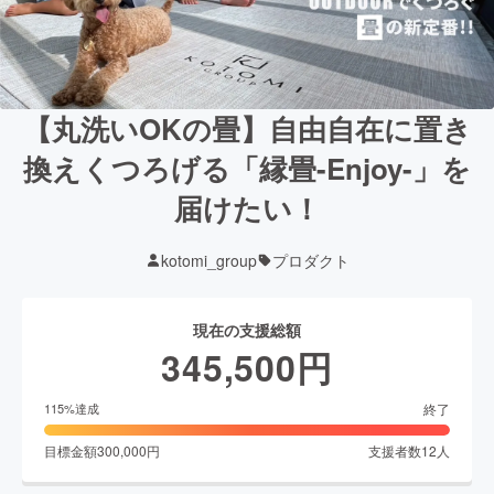
【丸洗いOKの畳】自由自在に置き
換えくつろげる「縁畳-Enjoy-」を
届けたい！
kotomi_group
プロダクト
現在の支援総額
345,500
円
終了
115
%達成
目標金額
300,000
円
支援者数
12
人