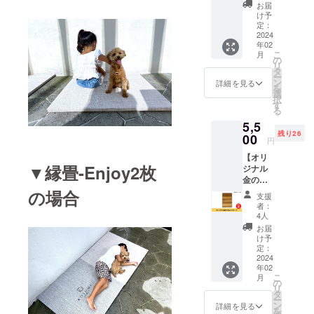
だただ
お届
応援し
け予
たい人
定：
向けの
2024
年02
リター
こ
月
ンで
の
リ
す。 熱
タ
ー
いお礼
ン
詳細を見る
を
のメッ
選
択
セージ
す
る
をメー
5,5
ルにて
残り26
お送り
00
円
させて
【オリ
いただ
▼縁畳-Enjoy2枚
ジナル
きま
金のお
す。 な
礼メッ
の場合
お、支
支援
セー
援時に
者：
ジ】 金
上乗せ
4人
のたた
支援が
お届
みで
可能で
け予
作った
す。 応
定：
オリジ
2024
援の気
年02
ナルポ
持ちの
こ
月
スト
上乗
の
リ
カード
せ、大
タ
ー
に直筆
歓迎で
ン
詳細を見る
を