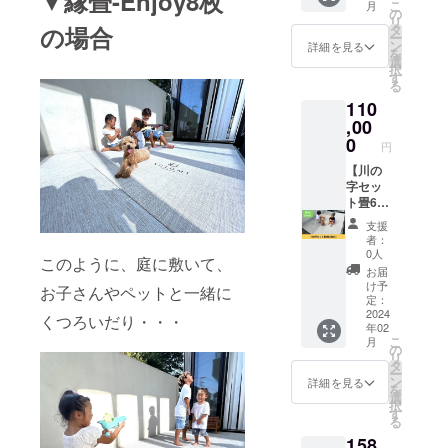
▼縁畳-Enjoy8枚
こ
月
ます。
m×30m
の
リ
セット
m カ
の場合
タ
ー
内容：
ラー：
ン
詳細を見る
を
畳2枚(1
26色か
選
択
帖分) ■
らお選
す
る
縁畳-
びいた
110
Enjoy-
だけま
畳1枚
,00
す ※送
(0.5
料込み
0
円
帖)3kg
のお値
素材：
【川の
段で
樹脂 サ
字セッ
す。
イズ：
ト畳6枚
900mm
(3帖
支援
×900m
分)】
者：
m×30m
「縁畳-
0人
このように、庭に敷いて、
m カ
Enjoy-
お届
ラー：
」川の
け予
お子さんやペットと一緒に
26色か
字セッ
定：
らお選
トをお
2024
くつろいだり・・・
年02
びいた
届けし
こ
月
だけま
ます。
の
リ
す ※送
テント
タ
ー
料込み
にも
ン
詳細を見る
を
のお値
ちょう
選
択
段で
どい
す
る
す。
い！
158
セット