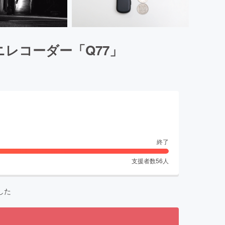
ニレコーダー「Q77」
終了
支援者数
56
人
した