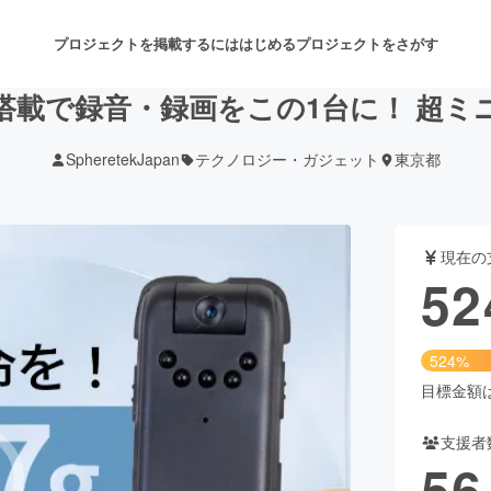
プロジェクトを掲載するには
はじめる
プロジェクトをさがす
ラ搭載で録音・録画をこの1台に！ 超ミ
SpheretekJapan
テクノロジー・ガジェット
東京都
注目のリターン
注目の新着プロジェクト
募集終了が近いプロジェクト
も
現在の
音楽
舞台・パフォーマンス
52
ゲーム・サービス開発
フード・飲食店
524%
書籍・雑誌出版
アニメ・漫画
目標金額は1
支援者
チャレンジ
ビューティー・ヘルスケ
56