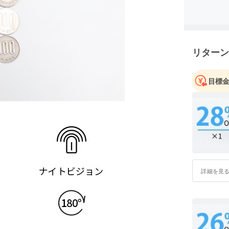
弊社の主
とか）、
興味あるお
リターン
https://sp
引き続き
目標
詳細を見