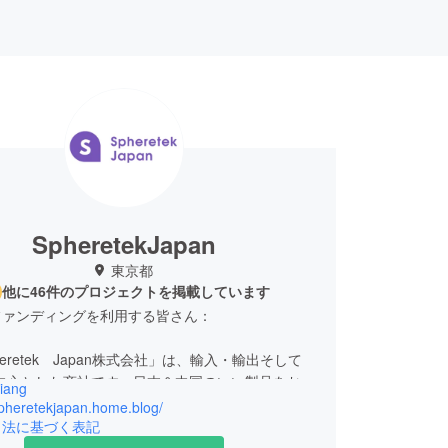
SpheretekJapan
東京都
他に46件のプロジェクトを掲載しています
ファンディングを利用する皆さん：
eretek Japan株式会社」は、輸入・輸出そして
を中心とした商社です。日本＆中国のいい製品をお互
iang
・販売することで、皆により良い生活をもたらすの
spheretekjapan.home.blog/
長久の目標です。
引法に基づく表記