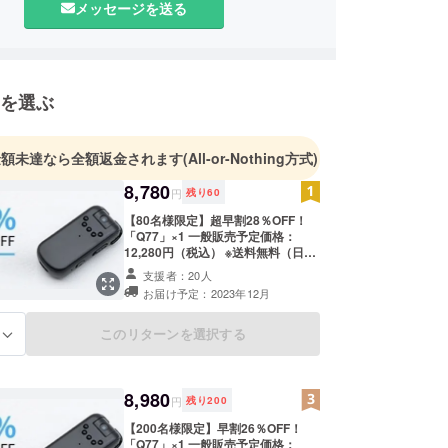
メッセージを送る
な製品範囲は：電子製品（スマホ関連、スピーカー
電気製品（ヒーター、扇風機とか）です。
客様は是非HPをご覧ください。
を選ぶ
heretekjapan.home.blog/
よろしくお願いいたします。
金額未達なら全額返金されます
(All-or-Nothing方式)
8,780
円
残り
60
【80名様限定】超早割28％OFF！
「Q77」×1 一般販売予定価格：
12,280円（税込） ※送料無料（日本
国内限定） 内容物： 「Q77」本体
支援者：20人
×1 USB Type-A to Type-C充電ケー
お届け予定：2023年12月
ブル×1 日本語取扱説明書×1
このリターンを選択する
る
8,980
円
残り
200
【200名様限定】早割26％OFF！
「Q77」×1 一般販売予定価格：