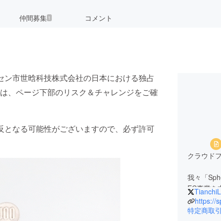
仲間募集
コメント
1
セン市世晗科技株式会社の日本における独占
は、ページ下部のリスク＆チャレンジをご確
反となる可能性がございますので、必ず許可
クラウド
我々「Sph
EC事業
TianchiL
いに紹介
https://
は我々の
特定商取