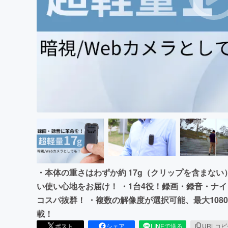
まちづくり・地域活性化
・本体の重さはわずか約 17g（クリップを含まない
い使い心地をお届け！ ・1台4役！録画・録音・ナイ
コスパ抜群！ ・複数の解像度が選択可能、最大1080P
載！
ポスト
シェア
LINEで送る
URLコ