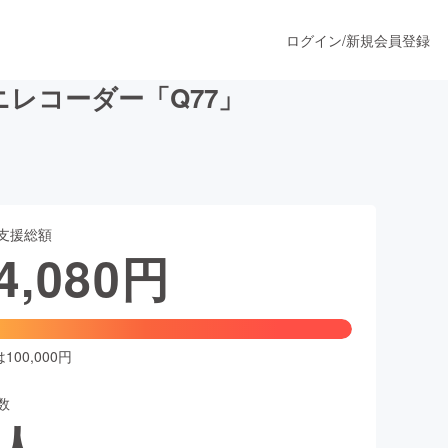
ログイン
/
新規会員登録
ニレコーダー「Q77」
うすぐ公開されます
支援総額
プロダクト
4,080
円
ファッション
スポーツ
00,000円
数
ア
ソーシャルグッド
人