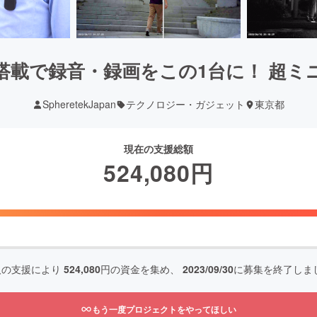
ラ搭載で録音・録画をこの1台に！ 超ミ
SpheretekJapan
テクノロジー・ガジェット
東京都
現在の支援総額
524,080
円
人の支援により
524,080
円の資金を集め、
2023/09/30
に募集を終了しま
もう一度プロジェクトをやってほしい