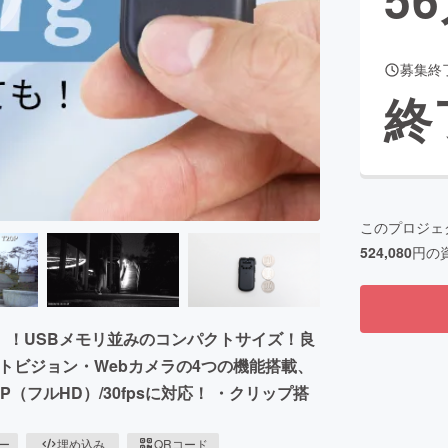
募集終
CAMPFIRE for Social Good
CAMPFIRE Creation
終
CAMPFIREふるさと納税
machi-ya
コミュニティ
このプロジェ
524,080
円の
）！USBメモリ並みのコンパクトサイズ！良
トビジョン・Webカメラの4つの機能搭載、
（フルHD）/30fpsに対応！ ・クリップ搭
ピー
埋め込み
QRコード