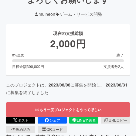
muineon
ゲーム・サービス開発
現在の支援総額
2,000
円
終了
0
%達成
目標金額
300,000
円
支援者数
2
人
このプロジェクトは、
2023/08/08
に募集を開始し、
2023/08/31
に募集を終了しました
もう一度プロジェクトをやってほしい
ポスト
シェア
LINEで送る
URLコピー
埋め込み
QRコード