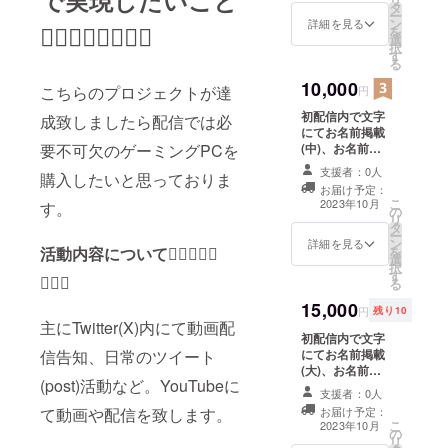
で実現したいこと
タ
す。 支援時、必
ー
ン
ず備考欄に掲載
詳細を見る
🙇🏻‍♀️🙇‍♀️🙇🏼‍♀️
を
選
をご希望される
択
す
お名前をご記入
る
ください。
10,000
こちらのプロジェクトが達
円
初配信内で文字
成致しましたら配信では必
にてお名前掲載
(中)、お名前を
要不可欠のゲーミングPCを
呼ばせて頂きま
支援者：0人
購入したいと思っておりま
す。また直筆の
お届け予定：
手紙を送らせて
こ
2023年10月
す。
の
頂きます。 支援
リ
タ
時、必ず備考欄
ー
ン
に掲載をご希望
詳細を見る
を
活動内容について🙇🏻‍♀️🙇‍♀️
選
されるお名前を
択
す
ご記入くださ
🙇🏼‍♀️
る
い。
15,000
円
残り10
主にTwitter(X)内にて動画配
初配信内で文字
にてお名前掲載
信告知、日常のツイート
(大)、お名前を
(post)活動など。YouTubeに
呼ばせて頂きま
支援者：0人
す。またメール
お届け予定：
て動画や配信を致します。
にて感謝の文を
こ
2023年10月
の
送らせて頂きま
リ