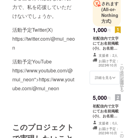
されます
力で、私を応援していただ
(All-or-
Nothing
けないでしょうか。
方式)
1,000
活動予定Twitter(X)
円
https://twitter.com/@mui_neo
初配信内で文字
にてお名前掲載
n
(小)、お名前を
呼ばせて頂きま
支援者：2人
す。 支援時、必
活動予定YouTube
お届け予定：
ず備考欄に掲載
こ
2023年10月
の
をご希望される
https://www.youtube.com/@
リ
タ
お名前をご記入
ー
ン
ください。
詳細を見る
mui_neon">https://www.yout
を
選
択
す
ube.com/@mui_neon
る
5,000
円
初配信内で文字
にてお名前掲載
(小)、お名前を
呼ばせて頂きま
支援者：0人
このプロジェクト
す。またメール
お届け予定：
にて感謝の文を
こ
2023年10月
の
送らせて頂きま
リ