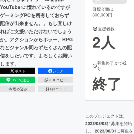
0%
YouTuberに憧れているのですが
目標金額は
まちづくり・地域活性化
300,000円
ゲーミングPCを所有しておらず
配信が出来ません。。もし宜しけ
支援者数
CAMPFIRE for Social Good
CAMPFIRE Creation
ればご支援いただけないでしょう
2
人
CAMPFIREふるさと納税
machi-ya
コミュニティ
か。アクションからホラー、RPG
などジャンル問わずたくさんの配
信をしたいです。よろしくお願い
募集終了まで残
します。
り
ポスト
シェア
終了
LINEで送る
URLコピー
埋め込み
QRコード
このプロジェクトは、
2023/08/08
に募集を開始
し、
2023/08/31
に募集を