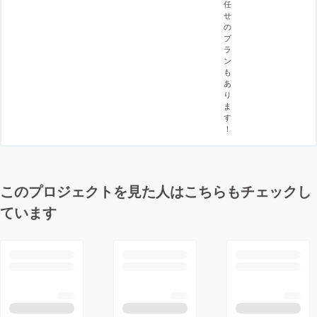
任
せ
の
プ
ラ
ン
も
あ
り
ま
す
！
このプロジェクトを見た人はこちらもチェックし
ています