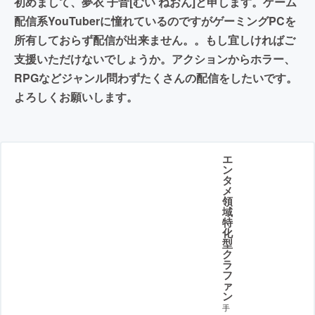
初めまして、夢衣 子音[むい ねおん]と申します。ゲーム
配信系YouTuberに憧れているのですがゲーミングPCを
所有しておらず配信が出来ません。。もし宜しければご
支援いただけないでしょうか。アクションからホラー、
RPGなどジャンル問わずたくさんの配信をしたいです。
よろしくお願いします。
エ
ン
タ
メ
領
域
特
化
型
ク
ラ
フ
ァ
ン
手