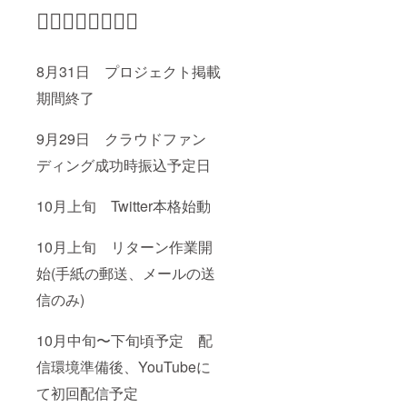
🙇🏻‍♀️🙇‍♀️🙇🏼‍♀️
8月31日 プロジェクト掲載
期間終了
9月29日 クラウドファン
ディング成功時振込予定日
10月上旬 Twitter本格始動
10月上旬 リターン作業開
始(手紙の郵送、メールの送
信のみ)
10月中旬〜下旬頃予定 配
信環境準備後、YouTubeに
て初回配信予定