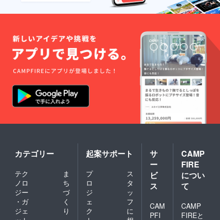
カテゴリー
起案サポート
サ
CAMP
ー
FIRE
テク
ま
プ
ス
ビ
につい
ノロ
ち
ロ
タ
ス
て
ジー
づ
ジ
ッ
・ガ
く
ェ
フ
CAM
CAMP
ジェ
り
ク
に
PFI
FIREと
ット
・
ト
相