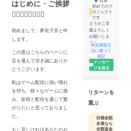
日本
はじめに・ご挨拶
初めてのプ
ロジェクト
🙇🏻‍♀️🙇‍♀️🙇🏼‍♀️
です
どうかご支
援よろしく
初めまして、夢衣子音と申
お願いしま
します。
す！
特定商取引
法に基づく
この度はこちらのページに
表記
足を運んで頂き誠にありが
メッセー
ジを送る
とうございます。
私はゲーム配信に強い憧れ
を持ち、様々なゲームに挑
リターンを
み、皆様と配信を通じて繋
選ぶ
がりたいと思っておりまし
た。
目標金額
未達なら
全額返金
もし宜しければあなたのお