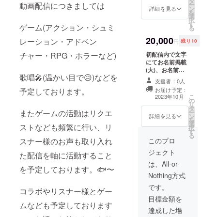
タ
す。 1時間
ー
動画配信につきましては
ン
Discordに繋ぎ
詳細を見る
を
選
ながら2人でゲー
択
す
ム(ゲーム内容に
ゲーム(アクション・シュミ
る
つきましてはス
20,000
マホゲーム又は
レーション・アドベン
円
残り10
PCゲームからお
初配信内で文字
チャー・RPG・ホラーなど)
選びください。
にてお名前掲載
日程につきまし
(大)、お名前を
ては後ほどご相
歌唱🎤(温かい目で😥)などを
呼ばせて頂きま
談します。10月
支援者：0人
す。また直筆の
中旬以降 連絡
お届け予定：
予定しております。
手紙を送らせて
用にTwitterのア
こ
2023年10月
の
頂きます。 1時
カウント又は
リ
タ
間Discordに繋
メールアドレス
ー
またゲームの活動はリクエ
ン
ぎながら2人で
詳細を見る
が必要になりま
を
選
ゲーム(ゲーム内
す。捨てアカウ
ストなども頻繁に行い、リ
択
す
容につきまして
ントでも構いま
る
はスマホゲーム
このプロ
スナー様のお声も取り入れ
せん。) 支援時、
又はPCゲームか
必ず備考欄に掲
ジェクト
た配信を軸に活動すること
らお選びくださ
載をご希望され
い。日程につき
は、All-or-
るお名前をご記
を予定しております。🐟〜
ましては後ほど
入ください。 備
Nothing方式
ご相談します。
考欄にTwitterア
10月中旬以降 連
です。
カウントかメー
コラボやリスナー様とゲー
絡用にTwitterの
ルアドレスご希
目標金額を
アカウント又は
望の連絡方法の
ムなども予定しております
メールアドレス
達成した場
IDかアドレスを
が必要になりま