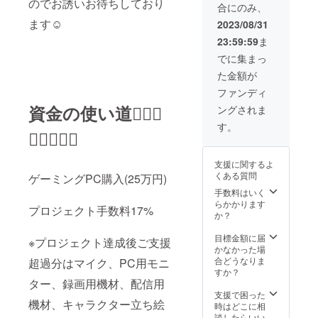
お書きくださ
のでお誘いお待ちしており
合にのみ、
す。捨てアカウ
い。
ます☺️
ントでも構いま
2023/08/31
せん。) 支援時、
23:59:59
ま
必ず備考欄に掲
載をご希望され
でに集まっ
るお名前をご記
た金額が
入ください。 備
考欄にTwitterア
ファンディ
カウントかメー
資金の使い道🙇🏻‍♀️
ングされま
ルアドレスご希
望の連絡方法の
す。
🙇‍♀️🙇🏼‍♀️
IDかアドレスを
お書きくださ
い。
支援に関するよ
くある質問
ゲーミングPC購入(25万円)
手数料はいく
らかかります
プロジェクト手数料17%
か？
目標金額に届
※プロジェクト達成後ご支援
かなかった場
合どうなりま
超過分はマイク、PC用モニ
すか？
ター、録画用機材、配信用
支援で困った
機材、キャラクター立ち絵
時はどこに相
談したらいい