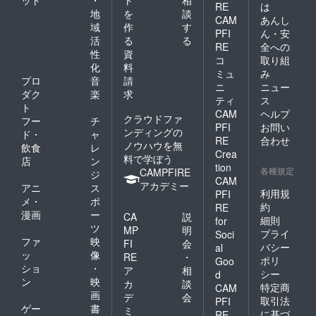
RE
は
地
を
談
CAM
あんし
域
作
す
PFI
ん・安
活
る
る
RE
全への
性
資
コ
取り組
化
料
ミュ
み
プロ
音
請
ニ
ニュー
ダク
楽
求
ティ
ス
ト
CAM
ヘルプ
クラウドファ
フー
チ
PFI
お問い
ンディングの
ド・
ャ
RE
合わせ
ノウハウを無
飲食
レ
Crea
料で学ぼう
店
ン
tion
各種規定
CAMPFIRE
ジ
CAM
アカデミー
アニ
ス
利用規
PFI
メ・
ポ
約
RE
漫画
ー
CA
説
細則
for
ツ
MP
明
プライ
Soci
ファ
映
FI
会
バシー
al
ッ
像
RE
・
ポリ
Goo
ショ
・
ア
相
シー
d
ン
映
カ
談
特定商
CAM
画
デ
会
取引法
PFI
ゲー
書
ミ
に基づ
RE