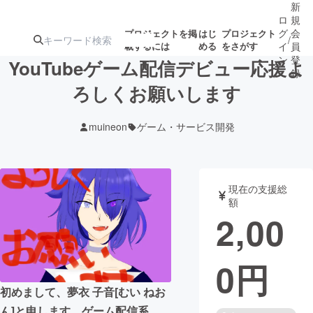
新
ロ
規
グ
会
プロジェクトを掲
はじ
プロジェクト
/
載するには
める
をさがす
イ
員
ン
登
YouTubeゲーム配信デビュー応援よ
録
ろしくお願いします
人気のプロ
注目のリ
注目の新着プロ
募集終了が近いプ
もうすぐ公開
muineon
ゲーム・サービス開発
ジェクト
ターン
ジェクト
ロジェクト
されます
アート・写真
音楽
現在の支援総
額
2,00
テクノロジー・ガジェット
ゲーム・サ
0
円
映像・映画
書籍・雑誌
初めまして、夢衣 子音[むい ねお
ビジネス・起業
チャレンジ
ん]と申します。ゲーム配信系