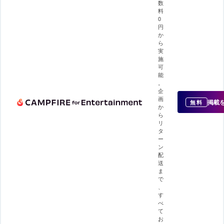
数
料
0
円
か
ら
実
施
可
能
。
企
画
掲載
無料
か
ら
リ
タ
ー
ン
配
送
ま
で
、
す
べ
て
お