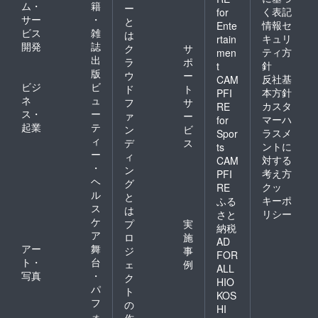
ム・
籍
ー
く表記
for
サー
・
と
情報セ
Ente
ビス
雑
は
キュリ
rtain
開発
誌
ク
サ
ティ方
men
出
ラ
ポ
針
t
版
ウ
ー
反社基
CAM
ビジ
ビ
ド
ト
本方針
PFI
ネ
ュ
フ
サ
カスタ
RE
ス・
ー
ァ
ー
マーハ
for
起業
テ
ン
ビ
ラスメ
Spor
ィ
デ
ス
ントに
ts
ー
ィ
対する
CAM
・
ン
考え方
PFI
ヘ
グ
クッ
RE
ル
と
キーポ
ふる
ス
は
リシー
さと
ケ
プ
実
納税
ア
ロ
施
AD
アー
舞
ジ
事
FOR
ト・
台
ェ
例
ALL
写真
・
ク
HIO
パ
ト
KOS
フ
の
HI
ォ
作