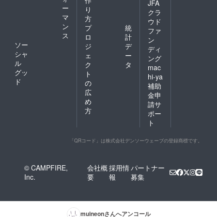
JFA
ー
り
クラ
マ
方
ウド
ン
プ
統
ファ
ス
ロ
計
ン
ソー
ジ
デ
ディ
シャ
ェ
ー
ング
ル
ク
タ
mac
グッ
ト
hi-ya
ド
の
補助
広
金申
め
請サ
方
ポー
ト
「QRコード」は株式会社デンソーウェーブの登録商標です。
© CAMPFIRE,
会社概
採用情
パートナー
Inc.
要
報
募集
muineon
さんへアンコール