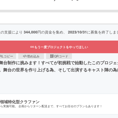
人の支援により
344,000
円の資金を集め、
2023/10/31
に募集を終了しま
もう一度プロジェクトをやってほしい
RLコピー
埋め込み
QRコード
舞台制作に挑みます！すべてが初挑戦で始動したこのプロジェ
。舞台の世界を作り上げる為、そして出演するキャスト陣の為
領域特化型クラファン
から実施可能。 企画からリターン配送まで、すべてお任せのプランもあります！