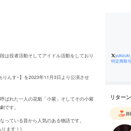
段は役者活動そしてアイドル活動をしており
yukizuki
特定商取
んす~】を2023年11月3日より公演させ
リターン
呼ばれた一人の花魁「小紫」そしてその小紫
劇です。
目
なっている昔から人気のある物語です。
ります！)