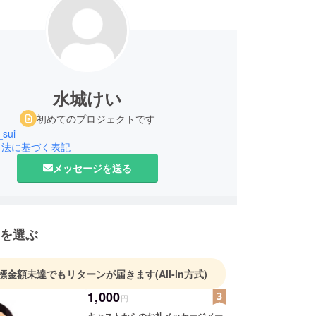
水城けい
初めてのプロジェクトです
_sui
引法に基づく表記
メッセージを送る
を選ぶ
標金額未達でもリターンが届きます
(All-in方式)
1,000
円