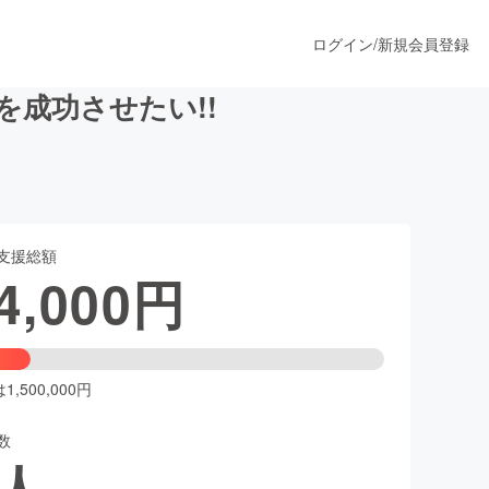
ログイン
/
新規会員登録
成功させたい!!
うすぐ公開されます
支援総額
プロダクト
4,000
円
ファッション
スポーツ
,500,000円
数
ア
ソーシャルグッド
人