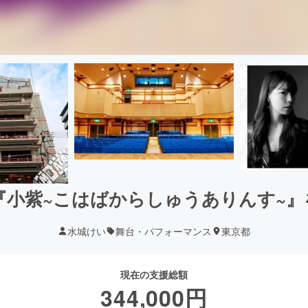
『小紫~こはばからしゅうありんす~』を
水城けい
舞台・パフォーマンス
東京都
現在の支援総額
344,000
円