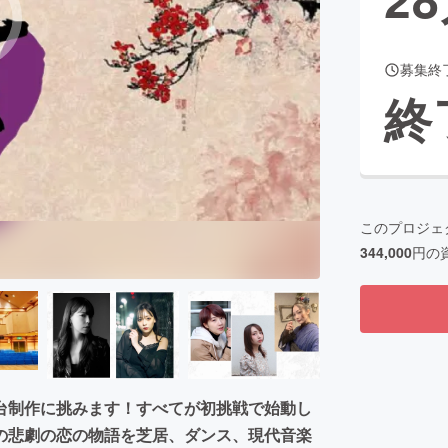
募集終
CAMPFIRE for Social Good
CAMPFIRE Creation
終
CAMPFIREふるさと納税
machi-ya
コミュニティ
このプロジェ
344,000
円の
台制作に挑みます！すべてが初挑戦で始動し
の悲劇の恋の物語を芝居、ダンス、現代音楽