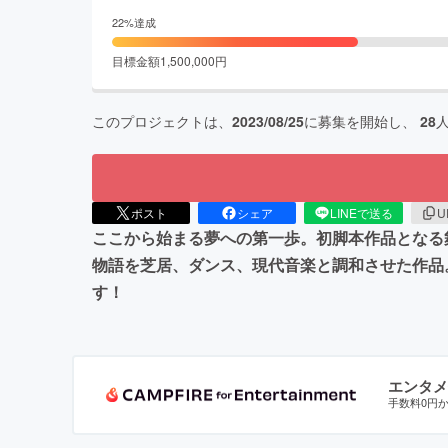
22
%達成
目標金額
1,500,000
円
このプロジェクトは、
2023/08/25
に募集を開始し、
28
ポスト
シェア
LINEで送る
U
ここから始まる夢への第一歩。初脚本作品となる
物語を芝居、ダンス、現代音楽と調和させた作品
す！
エンタメ
手数料0円