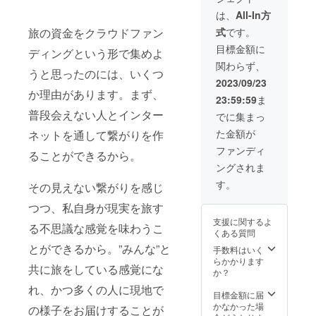
のおじ
柑橘を
す。）
す。
いちゃ
育てて
は、
All-In方
※メール
メール
んやお
いま
マガジ
式
です。
旅の資金をクラウドファン
マガジ
ばあ
す。
ンの配
ンは、
ちゃん
（夏に
目標金額に
信は10
ディングという形で集めよ
クラウ
が利用
はトマ
月より
関わらず、
ドファ
できな
ト
開始 10
うと思ったのには、いくつ
ンディ
くなっ
も！）
2023/09/23
月中は2
ング終
た農地
島の農
か理由があります。まず、
週間に1
23:59:59
ま
了〜
を使っ
園から
回配
オース
普段会えない人とインター
て、み
は、瀬
でに集まっ
信、出
トラリ
かんや
戸内の
発後の
た金額が
ネットを通して繋がりを作
ア出
はっさ
穏やか
11月〜
発〜帰
くなど
な海を
ファンディ
12月は
ることができるから。
国まで
沢山の
眺める
毎週1回
ングされま
の全て
柑橘を
ことも
配信 ※
を、
育てて
できま
す。
手紙の
その見えない繋がりを感じ
メール
いま
す。 島
発送時
マガジ
す。
に行く
つつ、私自身が現実を旅す
期は11
ンでお
（夏に
たびに
月〜12
支援に関するよ
届けし
はトマ
る不思議な感覚を味わうこ
私はレ
月頃を
くある質問
ます。
ト
モンや
予定 さ
とができるから。”みんな”と
（文章
も！）
手数料はいく
みかん
らに旅
と写
島の農
らかかります
の剪
の様子
共に旅をしている感覚にな
真） 楽
園から
か？
定、収
は
しい？
は、瀬
穫をお
SNS（
れ、かつ多くの人に現地で
帰りた
戸内の
目標金額に届
手伝い
プロ
くなっ
穏やか
かなかった場
をして
フィー
の様子をお届けすることが
てい