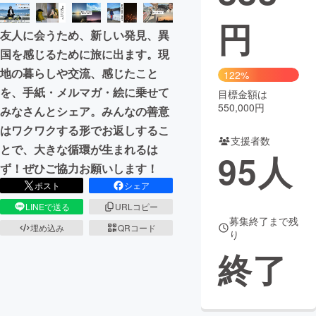
円
まちづくり・地域活性化
友人に会うため、新しい発見、異
国を感じるために旅に出ます。現
CAMPFIRE for Social Good
CAMPFIRE Creation
地の暮らしや交流、感じたこと
122%
CAMPFIREふるさと納税
machi-ya
コミュニティ
を、手紙・メルマガ・絵に乗せて
目標金額は
550,000円
みなさんとシェア。みんなの善意
はワクワクする形でお返しするこ
支援者数
とで、大きな循環が生まれるは
95
人
ず！ぜひご協力お願いします！
ポスト
シェア
LINEで送る
URLコピー
募集終了まで残
埋め込み
QRコード
り
終了