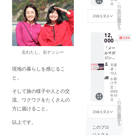
う島で
えるシ
して手
開始 10
こ
月
フリー
ステ
の
紙。こ
月中は2
リ
アコモ
ム）を
タ
の時代
週間に1
ー
デー
してい
ン
に超ア
詳細を見る
回配
を
ション
まし
選
ナログ
信、出
択
（宿泊
た。 そ
す
な方法
発後の
る
施設の
こで出
です
11月〜
12,
お手伝
会った
が、
12月は
残り20
いをす
000
のが、
オース
毎週1回
円
るかわ
柑橘農
トラリ
配信
「メー
りに、
家のあ
アより
【備
左わたし、右ナンシー
ルマガ
無料で
おきさ
現地の
考】 購
ジン＋
宿に泊
ん。 島
私のバ
入の
現地か
まらせ
のおじ
イブス
際、必
支援
らの手
てもら
現地の暮らしを感じるこ
いちゃ
を乗せ
者：
ずメー
紙＋絵
えるシ
んやお
10人
て、手
ルマガ
と。
コー
ステ
ばあ
紙をあ
お届
ジンお
ス」
ム）を
ちゃん
け予
なたに
送り先
メール
してい
定：
が利用
送りま
のメー
そして旅の様子や人との交
マガジ
2023
まし
できな
す。内
ルアド
年10
ン＋手
た。 そ
くなっ
容はお
レスを
流、ワクワクをたくさんの
こ
月
紙の
こで出
の
た農地
楽しみ
ご記入
リ
コース
会った
タ
を使っ
に！
方に届けること。
くださ
ー
に、手
のが、
ン
て、み
詳細を見る
（価格
い。
を
書きの
柑橘農
選
かんや
には郵
択
ポスト
家のあ
す
以上です。
はっさ
送代が
る
カード
おきさ
くなど
このプロ
含まれ
が加わ
ん。 島
沢山の
ていま
ジェクト
りま