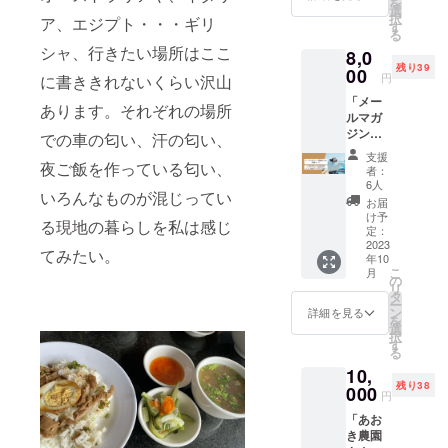
を
国まで
ます。
選
択
ア、エジプト・・・ギリ
の全て
さらに
す
る
を、
旅の様
シャ、行きたい場所はここ
8,0
メール
子は
残り39
マガジ
00
SNS（
円
に書ききれないくらい沢山
ンでお
プロ
「メー
届けし
フィー
あります。それぞれの場所
ルマガ
ます。
ルより
ジン＋
（文章
ご確認
での車の匂い、汗の匂い、
現地か
と写
くださ
支援
らの手
夜ご飯を作っている匂い、
真） 楽
い）で
者：
紙コー
しい？
お届け
6人
いろんなものが混じってい
ス」
帰りた
予定！
お届
メール
くなっ
上乗せ
け予
る現地の暮らしを私は感じ
マガジ
てい
定：
支援
ンは、
2023
る？
（任
てみたい。
年10
クラウ
時々ポ
意）も
こ
月
ドファ
ロッと
の
お待ち
リ
ンディ
涙し
タ
してお
ー
ング終
ちゃう
ン
りま
詳細を見る
を
了〜
かも！
選
す！
択
オース
ちょっ
す
る
トラリ
と独特
10,
ア出
な文書
残り38
発〜帰
000
表現の
円
国まで
私のメ
「あお
の全て
ルマガ
き農園
を、
をお楽