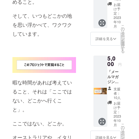
めること。
ナを応
お届
援する
け予
コース
定：
そして、いつもどこかの地
です。
2023
年10
リター
を思い浮かべて、ワクワク
こ
月
ンにお
の
リ
金をか
しています。
タ
ー
けてど
ン
詳細を見る
を
うす
選
択
る！そ
す
る
うお考
5,0
えの皆
様への
00
円
プラン
「メー
です。
ルマガ
ご支援
ジン配
暇な時間があれば考えてい
くだ
信コー
さった
支援
ること、それは「ここでは
ス」 ク
方に
者：
ラウド
は、後
10人
ない、どこかへ行くこ
ファン
日想い
お届
ディン
を込め
け予
と」。
グ終
たお礼
定：
了〜
2023
のメー
年10
オース
ルをお
ここではない、どこか。
こ
月
トラリ
送りさ
の
リ
ア出
せてい
タ
ー
発〜帰
オーストラリアや、イタリ
ただき
ン
詳細を見る