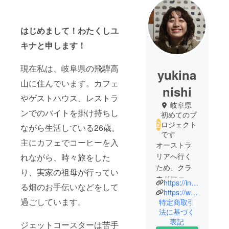
はじめまして！わたくしユ
キナと申します！
現在私は、岐阜県の飛騨高
yukina
山に住んでいます。カフェ
nishi
やゲストハウス、レストラ
岐阜県
ンでのバイトを掛け持ちし
初めてのプ
ロジェクト
ながら生活している26歳。
です
主にカフェでコーヒーを入
オーストラ
リアへ行く
れながら、時々旅をした
ため、クラ
り、実家の祖母が行ってい
ウドファン
https://instagram.com/yukina__nishi?igshid=MmIzYWVlNDQ5Yg==
る畑のお手伝いなどをして
ディング開
https://www.tiktok.com/@yukina.jpn
過ごしています。
始しまし
特定商取引
法に基づく
た！
表記
ジェットコースターは苦手