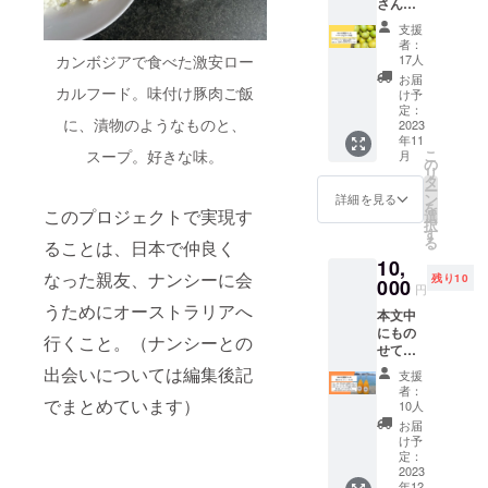
さんの
メール
しみく
レモン
マガジ
ださ
支援
3kg」
ンでお
い！ さ
者：
本文中
届けし
カンボジアで食べた激安ロー
らに旅
17人
にもの
ます。
の様子
お届
せてお
カルフード。味付け豚肉ご飯
（文章
は
け予
ります
と写
定：
SNS（
に、漬物のようなものと、
が、今
2023
真）楽
プロ
年11
から3年
しい？
フィー
スープ。好きな味。
こ
月
前私は
帰りた
の
ルより
リ
愛媛に
くなっ
タ
ご確認
ー
ある佐
てい
ン
くださ
詳細を見る
を
島とい
このプロジェクトで実現す
る？
選
い）で
択
う島で
時々ポ
す
お届け
る
ることは、日本で仲良く
フリー
ロッと
予定！
10,
アコモ
涙し
上乗せ
なった親友、ナンシーに会
残り10
デー
000
ちゃう
支援
円
ション
かも！
（任
うためにオーストラリアへ
本文中
（宿泊
ちょっ
意）も
にもの
施設の
と独特
お待ち
行くこと。（ナンシーとの
せてお
お手伝
な文書
してお
ります
いをす
出会いについては編集後記
表現の
りま
支援
が、今
るかわ
私のメ
す！ ※
者：
から3年
でまとめています）
りに、
ルマガ
10人
メール
前私は
無料で
をお楽
マガジ
お届
愛媛に
宿に泊
しみく
け予
ンの配
ある佐
まらせ
定：
ださ
信は10
島とい
2023
てもら
い！ そ
月より
年12