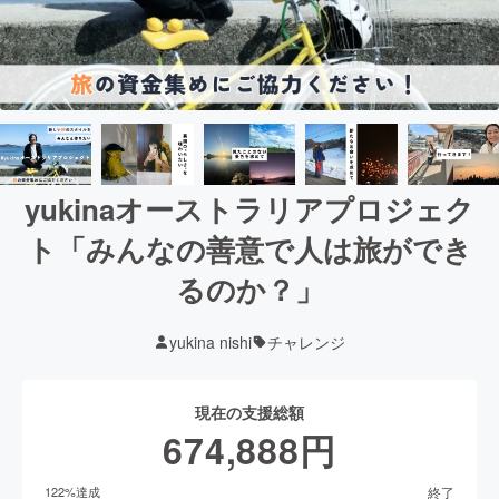
yukinaオーストラリアプロジェク
ト「みんなの善意で人は旅ができ
るのか？」
yukina nishi
チャレンジ
現在の支援総額
674,888
円
終了
122
%達成