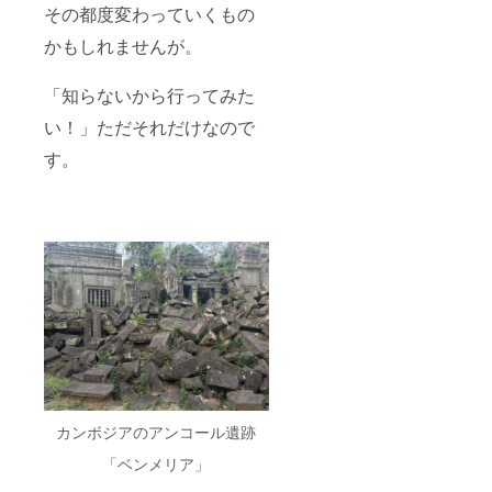
飲んで
モンの
その都度変わっていくもの
支援
も良
お届け
（任
し！お
先の入
かもしれませんが。
意）も
酒を加
力をお
お待ち
えてお
願いし
してお
洒落に
ます。
「知らないから行ってみた
りま
飲んで
お届け
す！
も良
い！」ただそれだけなので
は、私
【備
し！ 島
がオー
す。
考】 購
の味を
ストラ
入の
ぜひお
リアに
際、必
楽しみ
滞在し
ずメー
くださ
ている
ルマガ
い。
11月〜
ジンお
【内
12月中
送り先
容】 島
旬を予
のアド
みかん
定して
レス
ジュー
おりま
と、手
ス2本
すが、
紙&絵の
（720m
農家さ
お届け
l×2本）
んのタ
先をご
送料は
イミン
記入く
支援額
グで発
ださ
に含ま
送して
い。
れてい
いただ
カンボジアのアンコール遺跡
ます。
きま
【発
す。 発
「ベンメリア」
送】 あ
送の1週