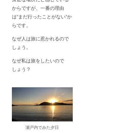
こちら
スや防
入くだ
イブス
のリ
腐剤不
さい。
からですが、一番の理由
を乗せ
ターン
使用！
て、手
は、あ
皮まで
は”まだ行ったことがない”か
書きの
おき農
食べる
手紙と
園さん
らです。
ことが
絵をあ
で作る
できま
なたに
みかん
す。 レ
送りま
なぜ人は旅に惹かれるので
を使っ
モンサ
す。内
た
ワーや
しょう。
容はお
ジュー
レモン
楽しみ
スで
シロッ
に！
す。 1
プ、お
なぜ私は旅をしたいので
（価格
本で大
菓子の
には郵
体10〜
香り付
しょう？
送代が
12個く
けなん
含まれ
らいの
かにも
ていま
みかん
おすす
す。）
を使用
めで
※メール
してい
す！
マガジ
るイ
【内
ンの配
メー
容】 レ
信は10
ジ。み
モン
月より
かんが
3kg（1
開始 10
ぎゅっ
8個〜24
月中は2
と詰
個） ※
週間に1
まって
レモン
瀬戸内でみた夕日
回配
います
のサイ
信、出