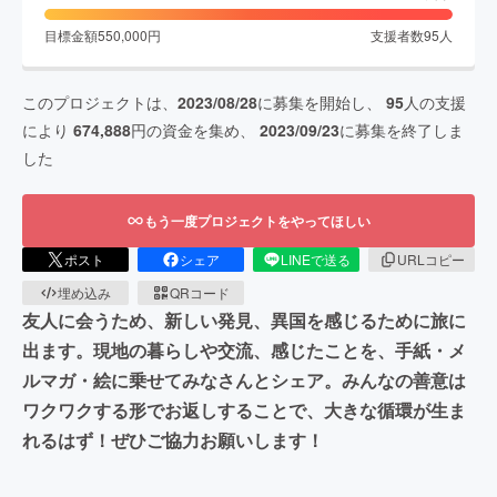
目標金額
550,000
円
支援者数
95
人
このプロジェクトは、
2023/08/28
に募集を開始し、
95
人の支援
により
674,888
円の資金を集め、
2023/09/23
に募集を終了しま
した
もう一度プロジェクトをやってほしい
ポスト
シェア
LINEで送る
URLコピー
埋め込み
QRコード
友人に会うため、新しい発見、異国を感じるために旅に
出ます。現地の暮らしや交流、感じたことを、手紙・メ
ルマガ・絵に乗せてみなさんとシェア。みんなの善意は
ワクワクする形でお返しすることで、大きな循環が生ま
れるはず！ぜひご協力お願いします！