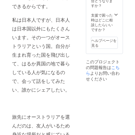
な海を
合どうなりま
いるの
ルより
る？
眺める
すか？
できるからです。
です
ご確認
時々ポ
ことも
が、2年
くださ
ロッと
できま
支援で困った
前の冬
い）で
涙し
私は日本人ですが、日本人
す。 島
時はどこに相
からは
お届け
ちゃう
に行く
談したらいい
私が住
予定！
は日本国以外にもたくさん
かも！
たびに
ですか？
む飛騨
上乗せ
ちょっ
私はレ
高山で
支援
います。その一つがオース
と独特
モンや
レモン
（任
ヘルプページを
な文書
みかん
のお裾
意）も
見る
トラリアという国。自分が
表現の
の剪
分けも
お待ち
私のメ
定、収
始めま
生まれ育った国を飛び出し
してお
ルマガ
穫のお
した！
りま
このプロジェクト
をお楽
て、はるか異国の地で暮ら
手伝い
という
す！
の問題報告は
こち
しみく
をして
こと
【備
している人が気になるの
ださ
ら
よりお問い合わ
いるの
で、今
考】 購
い！ そ
です
回は私
せください
入の
で、会って話をしてみた
して、
が、2年
が大好
際、必
この時
前の冬
きなレ
ずメー
い、誰かにシェアしたい。
代に超
からは
モンの
ルマガ
アナロ
私が住
お届け
ジンお
グな方
む飛騨
です！
送り先
法です
高山で
あおき
のアド
が、
レモン
さんが
レス
オース
のお裾
旅先にオーストラリアを選
作るレ
と、手
トラリ
分けも
モン
紙のお
んだのは、友人がいるため
アより
始めま
は、
送り先
現地の
した！
ワック
をご記
身近な場所だと感じている
私のバ