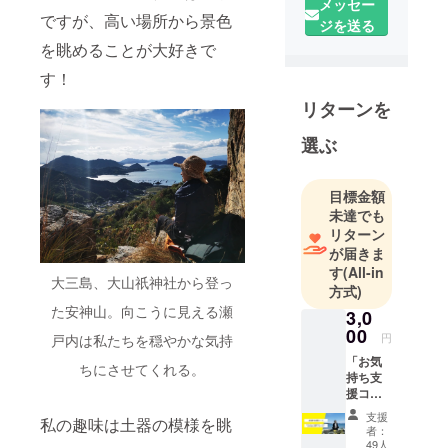
メッセー
ですが、高い場所から景色
ジを送る
を眺めることが大好きで
す！
リターンを
選ぶ
目標金額
未達でも
リターン
が届きま
す
(All-in
大三島、大山祇神社から登っ
方式)
た安神山。向こうに見える瀬
3,0
00
円
戸内は私たちを穏やかな気持
「お気
ちにさせてくれる。
持ち支
援コー
ス」 ※
支援
私の趣味は土器の模様を眺
ただた
者：
だユキ
49人