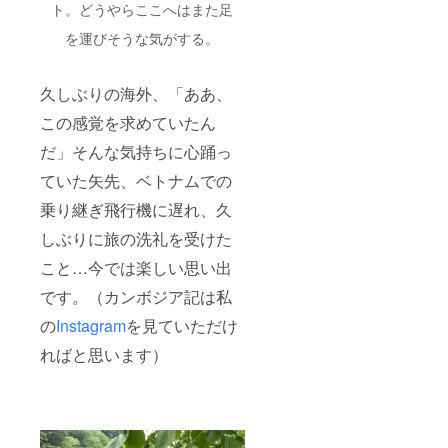
す。年
ト。どうやらここへはまた足
末年始
を挟む
を運びそうな気がする。
ため、
お受け
取りが
久しぶりの海外、「ああ、
困難な
場合が
この感覚を求めていたん
ありま
した
だ」そんな気持ちに心踊っ
ら、予
めご連
ていた矢先、ベトナムでの
絡くだ
乗り継ぎ飛行機に遅れ、久
さい。
しぶりに旅の洗礼を受けた
こと…今では楽しい思い出
です。（カンボジア記は私
の
Instagram
を見ていただけ
ればと思います）