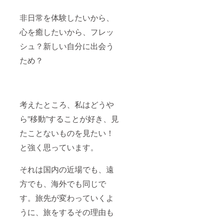
ね！
ズに
発後の
シーズ
よって
11月〜
ン毎の
非日常を体験したいから、
は個数
12月は
みかん
の変動
心を癒したいから、フレッ
毎週1回
の味に
あり 送
配信 ※
よっ
料は支
シュ？新しい自分に出会う
絵はハ
て、
援額に
ガキサ
ジュー
含まれ
ため？
イズ ※
スの味
ていま
手紙と
にも変
す。
絵の発
化が。
【発
送時期
私も毎
送】 あ
は11
年飲ん
おき農
月〜12
でいま
考えたところ、私はどうや
園 あ
月頃を
すが、
おきさ
予定 さ
ら”移動”することが好き、見
単純に
ん 愛媛
らに旅
美味
県越智
たことないものを見たい！
の様子
い！次
郡上島
は
の味は
町佐島
と強く思っています。
SNS（
どんな
より発
プロ
だろ
送 ※11
フィー
う〜？
月〜12
それは国内の近場でも、遠
ルより
と今年
月中旬
ご確認
も楽し
のお届
方でも、海外でも同じで
くださ
みにし
け 【備
い）で
す。旅先が変わっていくよ
ていま
考】 購
お届け
す。 こ
入時、
うに、旅をするその理由も
予定！
のまま
必ずレ
上乗せ