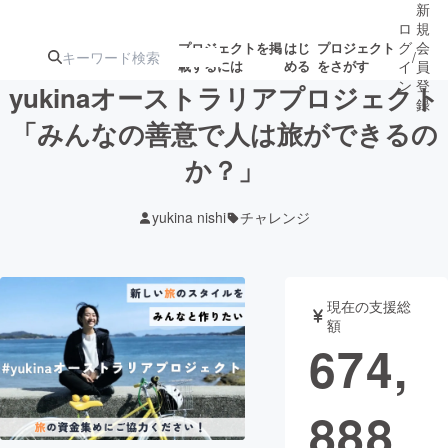
新
ロ
規
グ
会
プロジェクトを掲
はじ
プロジェクト
/
載するには
める
をさがす
イ
員
ン
登
yukinaオーストラリアプロジェクト
録
「みんなの善意で人は旅ができるの
か？」
人気のプロ
注目のリ
注目の新着プロ
募集終了が近いプ
もうすぐ公開
ジェクト
ターン
ジェクト
ロジェクト
されます
yukina nishi
チャレンジ
アート・写真
音楽
現在の支援総
テクノロジー・ガジェット
ゲーム・サ
額
674,
映像・映画
書籍・雑誌
888
ビジネス・起業
チャレンジ