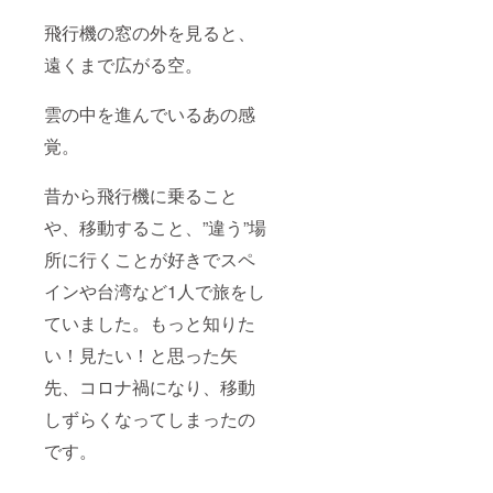
おき農
間前に
園 あ
お知ら
飛行機の窓の外を見ると、
おきさ
せメー
ん 愛媛
ルをお
遠くまで広がる空。
県越智
送りさ
郡上島
せてい
町佐島
ただく
雲の中を進んでいるあの感
より発
予定の
送 ※12
覚。
ため、
月下
お受け
旬〜来
取りが
昔から飛行機に乗ること
年1月上
困難な
旬のお
場合が
や、移動すること、”違う”場
届け
ありま
【備
した
所に行くことが好きでスペ
考】 購
ら、必
入時、
ずご連
インや台湾など1人で旅をし
必ずみ
絡くだ
かん
さい。
ていました。もっと知りた
ジュー
い！見たい！と思った矢
スのお
届け先
先、コロナ禍になり、移動
の入力
をお願
しずらくなってしまったの
いしま
す。 お
です。
届け
は、み