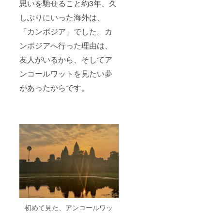
かん
思いを馳せること約3年、久
ジュー
ス加工
しぶりにいった海外は、
後の12
「カンボジア」でした。カ
月下
旬〜来
ンボジアへ行った理由は、
年1月上
旬を予
友人がいるから、そしてア
定して
おりま
ンコールワットを見たい夢
すが、
農家さ
があったからです。
んのタ
イミン
グで発
送して
いただ
きま
す。 発
送の1週
間前に
お知ら
せメー
ルをお
送りさ
せてい
ただく
初めて見た、アンコールワッ
予定で