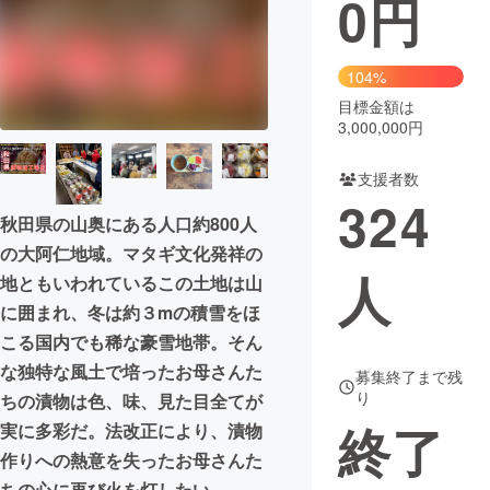
0
円
まちづくり・地域活性化
104%
目標金額は
CAMPFIRE for Social Good
CAMPFIRE Creation
3,000,000円
CAMPFIREふるさと納税
machi-ya
コミュニティ
支援者数
324
秋田県の山奥にある人口約800人
の大阿仁地域。マタギ文化発祥の
人
地ともいわれているこの土地は山
に囲まれ、冬は約３mの積雪をほ
こる国内でも稀な豪雪地帯。そん
な独特な風土で培ったお母さんた
募集終了まで残
り
ちの漬物は色、味、見た目全てが
終了
実に多彩だ。法改正により、漬物
作りへの熱意を失ったお母さんた
ちの心に再び火を灯したい。