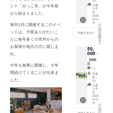
貸切時
2人
望され
＋
ト開催
は、安
るお名
お届
ント「がっこ市」が９年前
GST8h
に関し
全確保
け予
前をご
利用券
まし
定：
から始まりました。
のため
記入く
・一人
2023
て、イ
当ス
ださ
年12
で贅沢
ベント
タッフ
い。
こ
月
に貸し
毎年2月に開催するこのイベ
内容を
の
も施設
リ
切って
事前に
タ
内に常
ー
ントは、大変ありがたいこ
仕事を
把握さ
ン
駐させ
詳細を見る
を
しても
せてい
選
ていた
とに毎年多くの市外からの
択
OK! ・
ただい
す
だきま
る
お友達
た上で
す。 ※
お客様や地元の方に親しま
50,
とイベ
のご利
有効期
ントを
000
用とな
限
れ、
円
開催し
りま
2024年
【純粋
ても
す。 ※
3月31日
応
OK！
今年も無事に開催し、９年
貸切時
まで
援！】
※Free
は、安
感謝の
間続けてくることが出来ま
wifi完備
全確保
支援
メッ
※イベン
のため
者：
した。
セージ
ト開催
当ス
5人
＋Sサイ
に関し
タッフ
お届
ズのお
まし
も施設
け予
名前掲
て、イ
定：
内に常
示【１
2023
ベント
駐させ
年12
年間】
内容を
ていた
こ
月
お好き
事前に
の
だきま
リ
なネー
把握さ
タ
す。 ※
ー
ミング
せてい
ン
有効期
詳細を見る