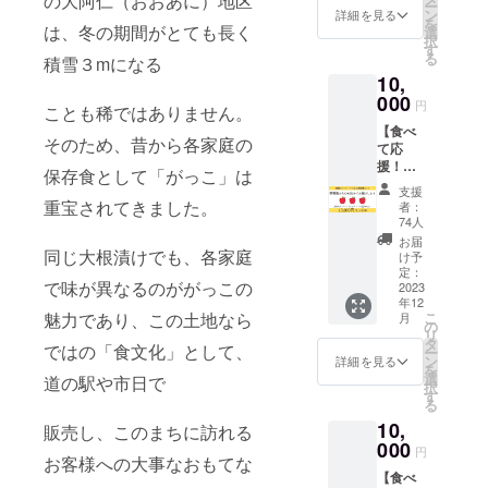
の大阿仁（おおあに）地区
ー
ト
ン
詳細を見る
を
は、冬の期間がとても長く
選
択
す
る
積雪３mになる
10,
000
円
ことも稀ではありません。
【食べ
そのため、昔から各家庭の
て応
援！】
保存食として「がっこ」は
感謝の
支援
メッ
重宝されてきました。
者：
セージ
74人
＋山七
お届
果樹園
同じ大根漬けでも、各家庭
け予
リンゴ
定：
で味が異なるのががっこの
セット
2023
年12
大阿仁
こ
魅力であり、この土地なら
月
にある
の
リ
果樹園
タ
ではの「食文化」として、
ー
「山七
ン
詳細を見る
を
果樹
選
道の駅や市日で
択
園」か
す
る
らお届
10,
けする
販売し、このまちに訪れる
リンゴ
000
円
お客様への大事なおもてな
ジュー
【食べ
ス12本