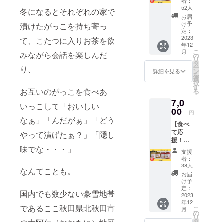
者：
セージ
52人
冬になるとそれぞれの家で
＋大阿
お届
仁ワー
け予
漬けたがっこを持ち寄っ
キング
定：
特製
2023
て、こたつに入りお茶を飲
年12
ジャム
こ
月
食べ比
みながら会話を楽しんだ
の
リ
べ【２
タ
ー
り、
個セッ
ン
詳細を見る
を
ト】
選
択
す
お互いのがっこを食べあ
る
7,0
いっこして「おいしい
00
円
なぁ」「んだがぁ」「どう
【食べ
て応
やって漬げたぁ？」「隠し
援！】
感謝の
味でな・・・」
支援
メッ
者：
セージ
38人
なんてことも。
＋大阿
お届
仁ワー
け予
キング
定：
国内でも数少ない豪雪地帯
特製
2023
年12
ジャム
であるここ秋田県北秋田市
こ
月
食べ比
の
リ
べセッ
タ