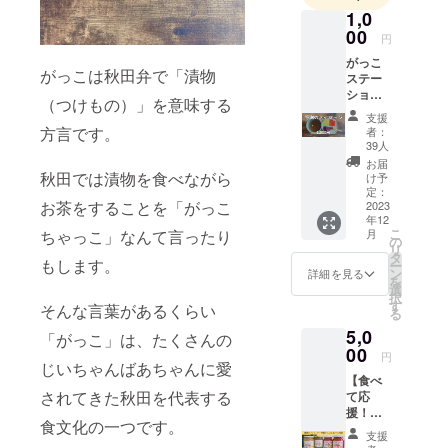
1,0
00
円
がっこ
がっこは秋田弁で「漬物
ステー
ション
（つけもの）」を意味する
「とに
支援
かく応
方言です。
者：
援した
39人
い！」
お届
という
秋田では漬物を食べながら
け予
方のた
定：
お茶をすることを「がっこ
めのリ
2023
年12
ターン
こ
月
ちゃっこ」なんて言ったり
です。
の
リ
支援者
タ
もします。
ー
の皆様
ン
詳細を見る
を
へ、大
選
択
阿仁
す
そんな言葉があるくらい
る
ワーキ
5,0
ングか
「がっこ」は、たくさんの
ら感謝
00
円
のメッ
じいちゃんばあちゃんに愛
【食べ
セージ
されてきた秋田を代表する
て応
をお届
援！】
けいた
食文化の一つです。
感謝の
しま
支援
メッ
す！