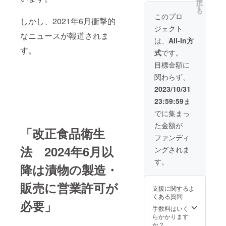
択
ワーキ
＝９
ただい
す
る
ングか
cm×２
た上で
このプロ
しかし、2021年6月衝撃的
ら感謝
４cm程
のご利
ジェクト
のメッ
度 ※
用とな
なニュースが報道されま
セージ
支援
りま
は、
All-In方
をお送
時、必
す。 ※
す。
式
です。
りしま
ず備考
貸切時
す！ ◯
欄に掲
は、安
目標金額に
大阿仁
載を希
全確保
関わらず、
ワーキ
望され
のため
ング特
るお名
当ス
2023/10/31
製ジャ
前をご
タッフ
23:59:59
ま
ム「山
記入く
も施設
のジャ
ださ
内に常
でに集まっ
ムおじ
い。
駐させ
た金額が
さんが
ていた
「改正食品衛生
作った
だきま
ファンディ
美味し
す。 ※
法 2024年6月以
ングされま
いりん
有効期
ごジャ
限
す。
降は漬物の製造・
ム」を
2024年
お送り
3月31日
しま
まで
販売に営業許可が
支援に関するよ
す！
くある質問
保存
必要」
料、着
手数料はいく
色料不
らかかります
使用。
か？