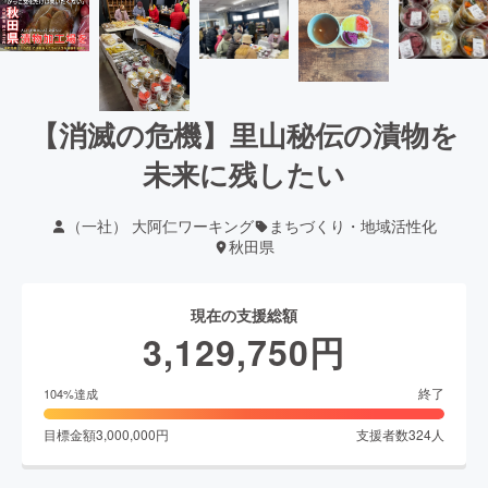
【消滅の危機︎】里山秘伝の漬物を
未来に残したい
（一社） 大阿仁ワーキング
まちづくり・地域活性化
秋田県
現在の支援総額
3,129,750
円
終了
104
%達成
目標金額
3,000,000
円
支援者数
324
人