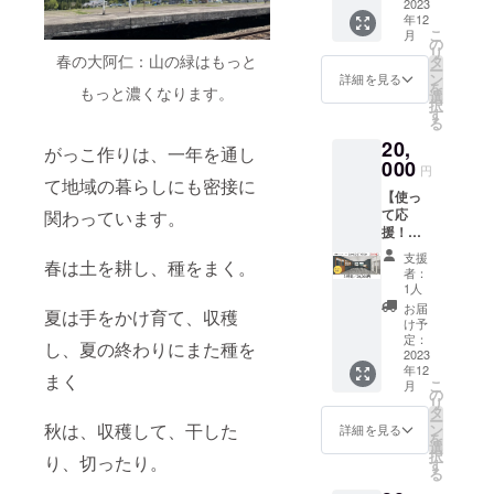
示【１
2023
年12
年間】
こ
月
お好き
の
リ
なネー
春の大阿仁：山の緑はもっと
タ
ー
ミング
ン
詳細を見る
を
もっと濃くなります。
で10文
選
択
字以内
す
る
1.掲載
20,
期間
がっこ作りは、一年を通し
2023年
000
円
12月ご
て地域の暮らしにも密接に
【使っ
ろ〜
て応
関わっています。
2024年
援！】
12月ご
感謝の
ろまで
支援
春は土を耕し、種をまく。
メッ
2.掲
者：
セージ
載方法
1人
＋がっ
ガッ
お届
夏は手をかけ育て、収穫
こス
コス
け予
テー
テー
定：
し、夏の終わりにまた種を
ション4
2023
ション
年12
時間利
内に、
まく
こ
月
用券
ご支援
の
リ
【個人
者様の
タ
ー
さま】
お名前
秋は、収穫して、干した
ン
詳細を見る
を
・一人
もしく
選
択
り、切ったり。
で贅沢
は好き
す
る
に貸し
なお言