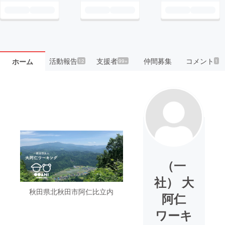
活動報告
支援者
仲間募集
コメント
ホーム
12
99+
1
（一
社） 大
秋田県北秋田市阿仁比立内
阿仁
ワーキ