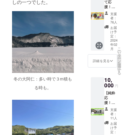
しの一つでした。
て応
セッ
援！】
ト！ 雪
感謝の
深い地
支援
メッ
域で
者：
セージ
育った
76人
＋漬物
爽やか
お届
セット
なりん
け予
地元の
ごの香
定：
お母さ
2024
りをぜ
年02
んが
ひ味
こ
月
作った
わって
の
リ
とって
くださ
タ
ー
おきの
い！
ン
詳細を見る
を
漬物
選
択
セット
す
る
をお送
冬の大阿仁：多い時で３m積も
10,
りしま
す！
000
円
る時も。
【純粋
応
援！】
感謝の
支援
メッ
者：
セージ
11人
＋Sサイ
お届
ズのお
け予
名前掲
定：