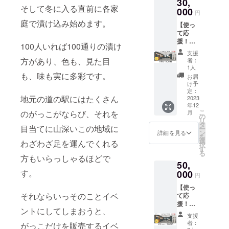
30,
切って
葉を任
そして冬に入る直前に各家
仕事を
000
意で掲
円
しても
示させ
庭で漬け込み始めます。
【使っ
OK! ・
ていた
て応
お友達
だきま
援！】
とイベ
す。
100人いれば100通りの漬け
【法人
ントを
文字の
支援
様】感
開催し
み掲
方があり、色も、見た目
者：
謝の
ても
載。
1人
メッ
OK！
も、味も実に多彩です。
Sサイズ
お届
セージ
※Free
＝３
け予
＋
wifi完備
定：
cm×８
地元の道の駅にはたくさん
GST4h
2023
※イベン
cm程度
年12
貸し切
ト開催
Mサ
こ
月
のがっこがならび、それを
り利用
に関し
の
イズ＝
リ
券 企業
まし
タ
６cm×
目当てに山深いこの地域に
ー
研修や
て、イ
ン
１６cm
詳細を見る
を
ワー
ベント
選
程度
わざわざ足を運んでくれる
択
ケー
内容を
す
Lサイズ
る
ション
事前に
方もいらっしゃるほどで
＝９
50,
場所と
把握さ
cm×２
しての
す。
000
せてい
４cm程
円
活用に
ただい
度 ※
【使っ
オスス
た上で
支援
それならいっそのことイベ
て応
メで
のご利
時、必
援！】
す！
用とな
ず備考
ントにしてしまおうと、
感謝の
※Free
りま
欄に掲
支援
メッ
wifi完備
す。 ※
載を希
者：
がっこだけを販売するイベ
セージ
※イベン