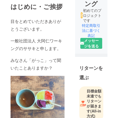
ング
はじめに・ご挨拶
初めてのプ
ロジェクト
です
目をとめていただきありが
特定商取引
とうございます。
法に基づく
表記
メッセー
一般社団法人 大阿仁ワーキ
ジを送る
ングのササキと申します。
みなさん「がっこ」って聞
リターンを
いたことありますか？
選ぶ
目標金額
未達でも
リターン
が届きま
す
(All-in
方式)