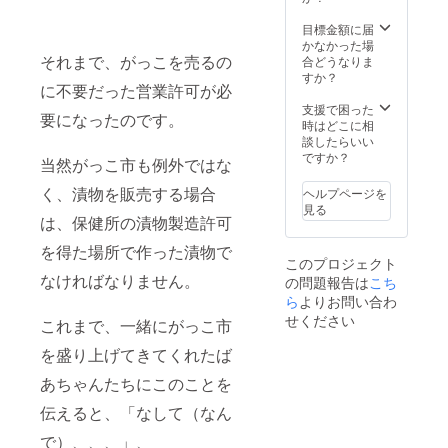
雪深い
大阿仁
目標金額に届
で育っ
かなかった場
たりん
それまで、がっこを売るの
合どうなりま
ごは味
すか？
に不要だった営業許可が必
もまた
格別。
支援で困った
要になったのです。
こち
時はどこに相
らの
談したらいい
ジャム
ですか？
当然がっこ市も例外ではな
は食品
ロスを
く、漬物を販売する場合
ヘルプページを
防ぐた
見る
め、摘
は、保健所の漬物製造許可
果りん
を得た場所で作った漬物で
ごを使
このプロジェクト
用し商
なければなりません。
の問題報告は
こち
品化し
たもの
ら
よりお問い合わ
です
せください
これまで、一緒にがっこ市
素材の
良さを
を盛り上げてきてくれたば
活かし
た大人
あちゃんたちにこのことを
気の
ジャ
伝えると、「なして（なん
ム。ぜ
で）、、、」、
ひご賞