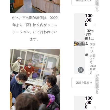
を
で10文
ただい
選
限
択
字以内
た上で
す
2024年
る
1.掲載
のご利
3月31日
100
期間
用とな
まで
がっこ市の開催場所は、2022
2023年
,00
りま
12月ご
す。 ※
0
年より「阿仁比立内がっこス
円
ろ〜
貸切時
2024年
【使っ
は、安
テーション」にて行われてい
12月ご
て応
全確保
ろまで
援！】
ます。
のため
2.掲
【法人
当ス
支援
載方法
様】感
タッフ
者：
ガッ
謝の
も施設
0人
コス
メッ
内に常
お届
テー
セージ
駐させ
け予
ション
＋
ていた
定：
内に、
GST8h
2023
だきま
年12
ご支援
貸し切
す。 ※
こ
月
者様の
り利用
有効期
の
リ
お名前
券 企業
限
タ
ー
もしく
研修や
2024年
ン
詳細を見る
を
は好き
ワー
3月31日
選
択
なお言
ケー
まで
す
る
葉を任
ション
100
意で掲
場所と
示させ
しての
,00
ていた
活用に
0
円
だきま
オスス