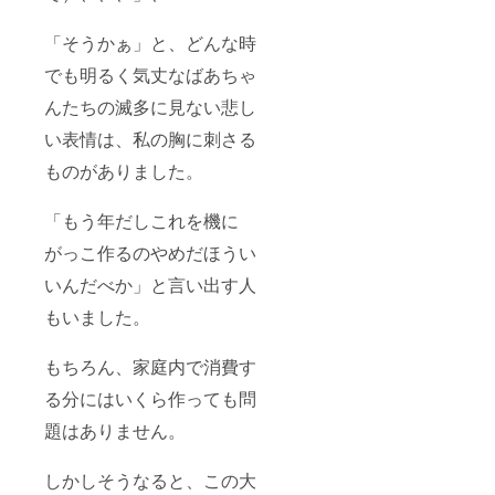
味くだ
さい！
「そうかぁ」と、どんな時
4種類
あるう
でも明るく気丈なばあちゃ
ちのい
ずれか
んたちの滅多に見ない悲し
一つを
お届け
い表情は、私の胸に刺さる
いたし
ものがありました。
ます。
「もう年だしこれを機に
がっこ作るのやめだほうい
いんだべか」と言い出す人
もいました。
もちろん、家庭内で消費す
る分にはいくら作っても問
題はありません。
しかしそうなると、この大