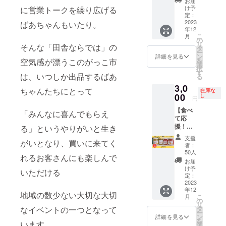
お届
い。
駐させ
テー
セージ
け予
に営業トークを繰り広げる
ていた
ション
＋GST
定：
だきま
内に、
一週間
2023
ばあちゃんもいたり。
年12
す。 ※
ご支援
貸し切
こ
月
有効期
者様の
り利用
の
リ
そんな「田舎ならでは」の
限
お名前
券 企業
タ
ー
2024年
もしく
研修や
ン
詳細を見る
を
空気感が漂うこのがっこ市
3月31日
は好き
ワー
選
択
まで
なお言
ケー
す
は、いつしか出品するばあ
る
葉を任
ション
3,0
意で掲
場所と
ちゃんたちにとって
在庫な
示させ
しての
00
し
円
ていた
活用に
【食べ
だきま
オスス
「みんなに喜んでもらえ
て応
す。
メで
援！】
文字の
す！
る」というやりがいと生き
感謝の
み掲
※Free
支援
がいとなり、買いに来てく
メッ
載。
wifi完備
者：
セージ
Sサイズ
※イベン
50人
れるお客さんにも楽しんで
＋大阿
＝３
ト開催
お届
仁ワー
cm×８
に関し
け予
いただける
キング
cm程度
まし
定：
特製
2023
Mサ
て、イ
年12
ジャム
イズ＝
ベント
地域の数少ない大切な大切
こ
月
◯支援
６cm×
内容を
の
リ
者の皆
１６cm
事前に
タ
なイベントの一つとなって
ー
さへ、
程度
把握さ
ン
詳細を見る
を
大阿仁
います。
Lサイズ
せてい
選