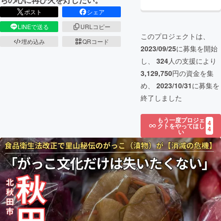
ポスト
シェア
LINEで送る
URLコピー
このプロジェクトは、
埋め込み
QRコード
2023/09/25
に募集を開始
し、
324
人の支援により
3,129,750
円の資金を集
め、
2023/10/31
に募集を
終了しました
もう一度プロジェ
4
クトをやってほし
4
い