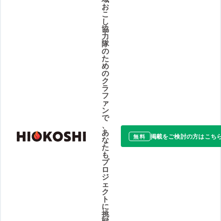
お
こ
し
協
力
隊
の
た
め
の
ク
ラ
フ
ァ
ン
で
、
あ
掲載をご検討の方はこち
無料
な
た
も
プ
ロ
ジ
ェ
ク
ト
に
挑