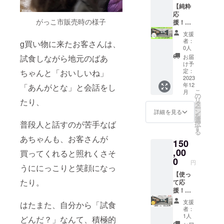
す。
メで
【純粋
文字の
す！
応
がっこ市販売時の様子
み掲
※Free
援！】
載。
wifi完備
感謝の
支援
Sサイズ
※イベン
メッ
者：
g買い物に来たお客さんは、
＝３
ト開催
セージ
0人
cm×８
に関し
＋Sサイ
お届
試食しながら地元のばあ
cm程度
まし
ズのお
け予
Mサ
て、イ
名前掲
定：
ちゃんと「おいしいね」
イズ＝
ベント
示【１
2023
年12
６cm×
内容を
年間】
「あんがとな」と会話をし
こ
月
１６cm
事前に
お好き
の
リ
たり、
程度
把握さ
なネー
タ
ー
Lサイズ
せてい
ミング
ン
詳細を見る
を
＝９
ただい
で10文
選
普段人と話すのが苦手なば
択
cm×２
た上で
字以内
す
る
４cm程
のご利
1.掲載
あちゃんも、お客さんが
150
度 ※
用とな
期間
支援
りま
2023年
,00
買ってくれると照れくさそ
時、必
す。 ※
12月ご
0
円
ず備考
貸切時
ろ〜
うににっこりと笑顔になっ
欄に掲
は、安
2024年
【使っ
たり。
載を希
全確保
12月ご
て応
望され
のため
ろまで
援！】
るお名
当ス
2.掲
【法人
支援
はたまた、自分から「試食
前をご
タッフ
載方法
様】感
者：
記入く
も施設
ガッ
謝の
1人
どんだ？」なんて、積極的
ださ
内に常
コス
メッ