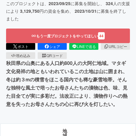
このプロジェクトは、
2023/09/25
に募集を開始し、
324
人の支援
により
3,129,750
円の資金を集め、
2023/10/31
に募集を終了し
ました
もう一度プロジェクトをやってほしい
44
ポスト
シェア
LINEで送る
URLコピー
埋め込み
QRコード
秋田県の山奥にある人口約800人の大阿仁地域。マタギ
文化発祥の地ともいわれているこの土地は山に囲まれ、
冬は約３mの積雪をほこる国内でも稀な豪雪地帯。そん
な独特な風土で培ったお母さんたちの漬物は色、味、見
た目全てが実に多彩だ。法改正により、漬物作りへの熱
意を失ったお母さんたちの心に再び火を灯したい。
地
域