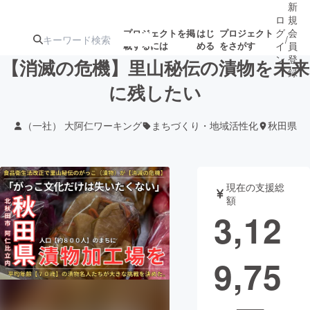
新
ロ
規
グ
会
プロジェクトを掲
はじ
プロジェクト
/
載するには
める
をさがす
イ
員
ン
登
【消滅の危機︎】里山秘伝の漬物を未来
録
に残したい
人気のプロ
注目のリ
注目の新着プロ
募集終了が近いプ
もうすぐ公開
（一社） 大阿仁ワーキング
まちづくり・地域活性化
秋田県
ジェクト
ターン
ジェクト
ロジェクト
されます
アート・写真
音楽
現在の支援総
額
3,12
テクノロジー・ガジェット
ゲーム・サ
9,75
映像・映画
書籍・雑誌
ビジネス・起業
チャレンジ