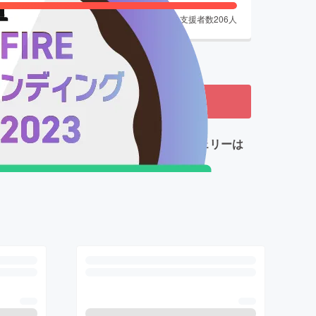
支援者数
206
人
ました
フルでフリーダムな1点もののウェアやランジェリーは
い！