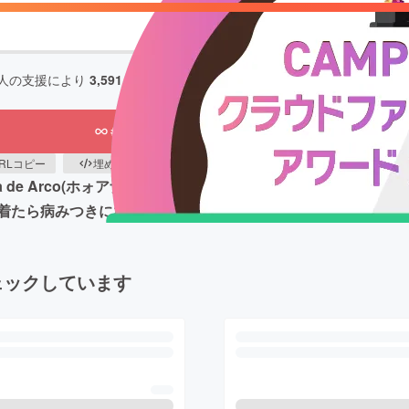
人の支援により
3,591,900
円の資金を集め、
2023/09/30
に募集を終了し
もう一度プロジェクトをやってほしい
29
RLコピー
埋め込み
QRコード
a de Arco(ホォアナデアルコ）”復活プロジェクト！カラ
ら病みつきになるJuana de Arcoの魅力をぜひご覧くださ
ェックしています