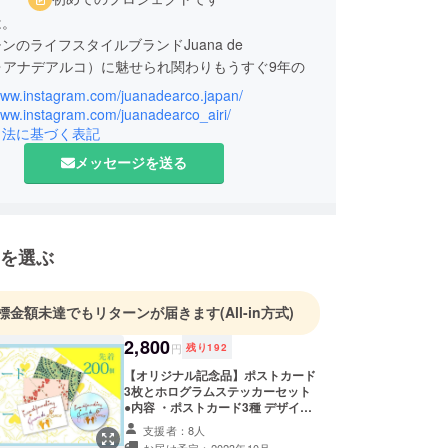
は。
ンのライフスタイルブランドJuana de
ホォアナデアルコ）に魅せられ関わりもうすぐ9年の
。
/www.instagram.com/juanadearco.japan/
www.instagram.com/juanadearco_airi/
のが大好きです。
引法に基づく表記
de Arcoの店頭を通してお客さまにたくさんの元気と
メッセージを送る
うな素敵な時間をいただきました。
ana de Arcoとそこから拡がる日本でのコミュニ
維持することで
もたくさんの人たちにお会いできることを楽しみに
を選ぶ
す。
ちろんありますが、頑張ります。
ろしくお願いいたします。
標金額未達でもリターンが届きます
(All-in方式)
2,800
円
残り
192
山とクライミングとフィルムカメラ。
に初フルマラソンをサブ3.5で完走したのがちょっ
【オリジナル記念品】ポストカード
3枚とホログラムステッカーセット
す。
●内容 ・ポストカード3種 デザイ
はあります。
ナーMariana Cortesによるクラウド
支援者：8人
ファンディング記念の描き下ろしイ
お届け予定：2023年10月