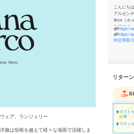
こんにち
アルゼンチ
Arco（
白根です
https:/
https://
人と話す
特定商取
Juana 
宝物のよ
魅力的なJu
ティーを
これから
リターン
していま
不安もも
どうぞよ
目
趣味は登
昨年10月
ウェア、ランジェリー
と自慢で
体力だけ
洋服は垣根を越えて様々な場面で活躍しま