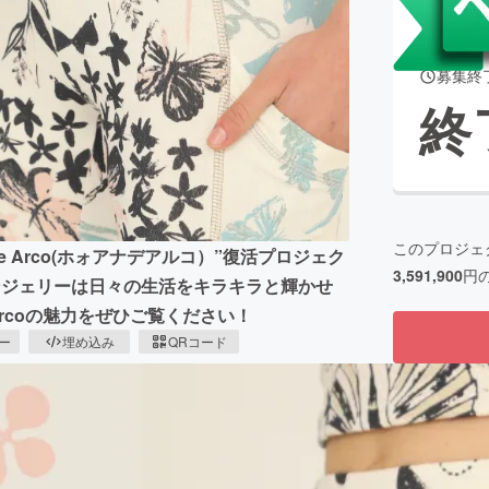
募集終
CAMPFIRE for Social Good
CAMPFIRE Creation
終
CAMPFIREふるさと納税
machi-ya
コミュニティ
このプロジェ
e Arco(ホォアナデアルコ）”復活プロジェク
3,591,900
円
ンジェリーは日々の生活をキラキラと輝かせ
Arcoの魅力をぜひご覧ください！
ピー
埋め込み
QRコード