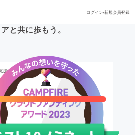
ログイン
/
新規会員登録
ウェアと共に歩もう。
うすぐ公開されます
支援総額
プロダクト
591,900
円
ファッション
スポーツ
,000,000円
数
ア
ソーシャルグッド
6
人