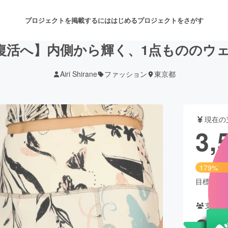
プロジェクトを掲載するには
はじめる
プロジェクトをさがす
 Arco復活へ】内側から輝く、1点ものの
Airi Shirane
ファッション
東京都
注目のリターン
注目の新着プロジェクト
募集終了が近いプロジェクト
も
現在の
音楽
舞台・パフォーマンス
3,
ゲーム・サービス開発
フード・飲食店
179%
書籍・雑誌出版
アニメ・漫画
目標金額は2
支援者
チャレンジ
ビューティー・ヘルスケ
20