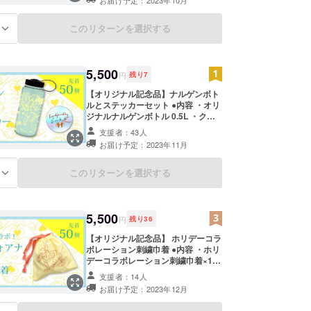
ラスト×1枚 代表的テキスタイル
ニャンドゥティ柄×1枚 ファンの多
いいちごとあり柄×1枚 ・ステッ
このリターンを選択する
る
カー1種 デザイナーMariana Cortes
によるクラウドファンディング記念
の描き下ろしイラストのホログラム
ステッカー×1枚 ・店頭に飾る＆
5,500
円
残り
7
Marianaにプレゼントする予定の記
念ポスターへの名前掲載（希望者の
【オリジナル記念品】ナルゲンボト
み）
ルとステッカーセット ●内容 ・オリ
ジナルナルゲンボトル 0.5L ・クラ
ウドファンディング記念描き下ろし
支援者：43人
イラストのホログラムステッカー
お届け予定：2023年11月
（55㎜×55㎜）×1枚 ・店頭に飾る＆
Marianaにプレゼントする予定の記
念ポスターへの名前掲載（希望者の
このリターンを選択する
る
み） Juana de Arcoのテキスタイ
ル”お花とちょうちょ”とクラウド
ファンディング用に描き下ろした記
念イラストを組み合わせたオリジナ
5,500
円
残り
36
ルデザインのナルゲンボトルです。
カラーはシーフォーム、プリントカ
【オリジナル記念品】 ホリデーコラ
ラーはライトイエロー。 気密性が高
ボレーション刺繍巾着 ●内容 ・ホリ
く飲料水や行動食入れとして使える
デーコラボレーション刺繍巾着×1枚
ナルゲンボトルは、 世界中のバック
・店頭に飾る＆Marianaにプレゼン
支援者：14人
パッカーやキャンパーから愛されて
トする予定の記念ポスターへの名前
お届け予定：2023年12月
います。 安全で無害なビスフェノー
掲載（希望者のみ） ★巾着に関して
ルAを含まない樹脂を使用してお
新たにスタートするJuana de Arco