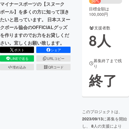
36%
マイナースポーツの【スヌーク
目標金額は
まちづくり・地域活性化
ボール】を多くの方に知って頂き
100,000円
たいと思っています。 日本スヌー
クボール協会のOFFICIALグッズ
支援者数
CAMPFIRE for Social Good
CAMPFIRE Creation
8
人
を作りますのでお力をお貸しくだ
CAMPFIREふるさと納税
machi-ya
コミュニティ
さい。宜しくお願い致します。
ポスト
シェア
LINEで送る
URLコピー
募集終了まで残
り
埋め込み
QRコード
終了
このプロジェクトは、
2023/09/13
に募集を開始
し、
8
人の支援により