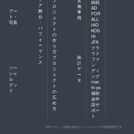
プ
実
納税
ア
ロ
施
AD
アー
舞
ジ
事
FOR
ト・
台
ェ
例
ALL
写真
・
ク
HIO
パ
ト
KOS
フ
の
HI
ォ
作
JFA
ー
り
クラ
マ
方
ウド
ン
プ
統
ファ
ス
ロ
計
ン
ソー
ジ
デ
ディ
シャ
ェ
ー
ング
ル
ク
タ
mac
グッ
ト
hi-ya
ド
の
補助
広
金申
め
請サ
方
ポー
ト
「QRコード」は株式会社デンソーウェーブの登録商標です。