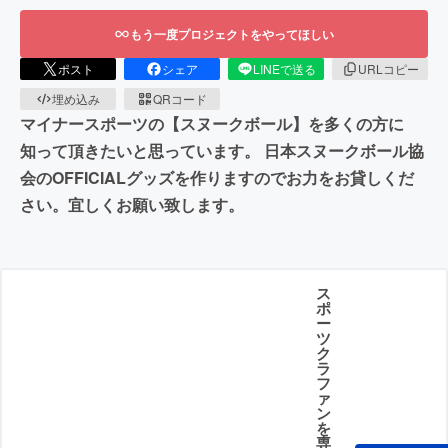
もう一度プロジェクトをやってほしい
ポスト
シェア
LINEで送る
URLコピー
埋め込み
QRコード
マイナースポーツの【スヌークボール】を多くの方に
知って頂きたいと思っています。 日本スヌークボール協
会のOFFICIALグッズを作りますのでお力をお貸しくだ
さい。宜しくお願い致します。
ス
ポ
ー
ツ
ク
ラ
フ
ァ
ン
を
専