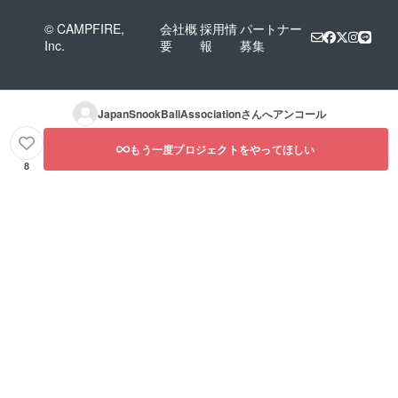
© CAMPFIRE,
会社概
採用情
パートナー
Inc.
要
報
募集
JapanSnookBallAssociation
さんへアンコール
もう一度プロジェクトをやってほしい
8