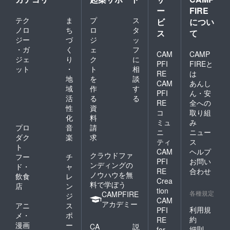
ー
FIRE
テク
ま
プ
ス
ビ
につい
ノロ
ち
ロ
タ
ス
て
ジー
づ
ジ
ッ
・ガ
く
ェ
フ
CAM
CAMP
ジェ
り
ク
に
PFI
FIREと
ット
・
ト
相
RE
は
地
を
談
CAM
あんし
域
作
す
PFI
ん・安
活
る
る
RE
全への
性
資
コ
取り組
化
料
ミュ
み
プロ
音
請
ニ
ニュー
ダク
楽
求
ティ
ス
ト
CAM
ヘルプ
クラウドファ
フー
チ
PFI
お問い
ンディングの
ド・
ャ
RE
合わせ
ノウハウを無
飲食
レ
Crea
料で学ぼう
店
ン
tion
各種規定
CAMPFIRE
ジ
CAM
アカデミー
アニ
ス
利用規
PFI
メ・
ポ
約
RE
漫画
ー
CA
説
細則
for