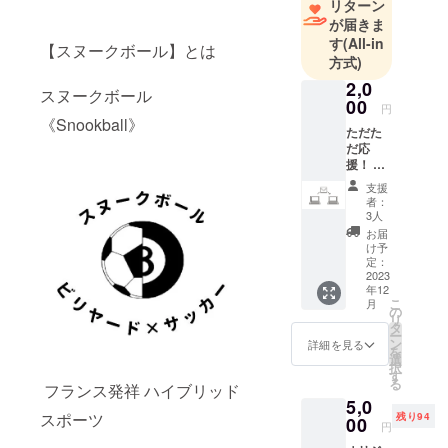
リターン
が届きま
す
(All-in
【スヌークボール】とは
方式)
2,0
スヌークボール
00
円
《Snookball》
ただた
だ応
援！ ※
お礼の
支援
メール
者：
をさせ
3人
て頂き
お届
ます
け予
定：
2023
年12
こ
月
の
リ
タ
ー
ン
詳細を見る
を
選
択
す
る
フランス発祥 ハイブリッド
5,0
スポーツ
残り94
00
円