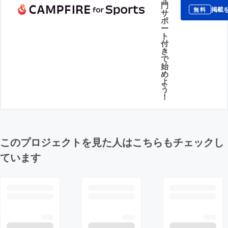
門
掲載
無料
サ
ポ
ー
ト
付
き
で
始
め
よ
う
！
このプロジェクトを見た人はこちらもチェックし
ています