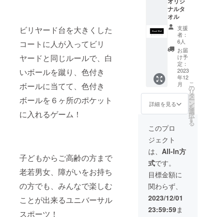
オリジ
ナルタ
オル
支援
ビリヤード台を大きくした
者：
6人
コートに人が入ってビリ
お届
ヤードと同じルールで、白
け予
定：
いボールを蹴り、色付き
2023
年12
こ
月
ボールに当てて、色付き
の
リ
タ
ボールを６ヶ所のポケット
ー
ン
詳細を見る
を
選
に入れるゲーム！
択
す
る
このプロ
ジェクト
は、
All-In方
子どもからご高齢の方まで
式
です。
老若男女、障がいをお持ち
目標金額に
の方でも、みんなで楽しむ
関わらず、
2023/12/01
ことが出来るユニバーサル
23:59:59
ま
スポーツ！