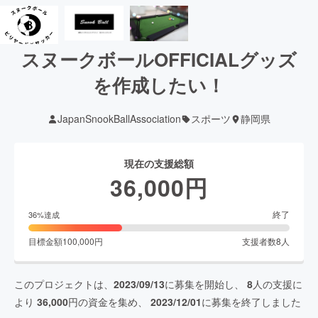
スヌークボールOFFICIALグッズ
を作成したい！
JapanSnookBallAssociation
スポーツ
静岡県
現在の支援総額
36,000
円
終了
36
%達成
目標金額
100,000
円
支援者数
8
人
このプロジェクトは、
2023/09/13
に募集を開始し、
8
人の支援に
より
36,000
円の資金を集め、
2023/12/01
に募集を終了しました