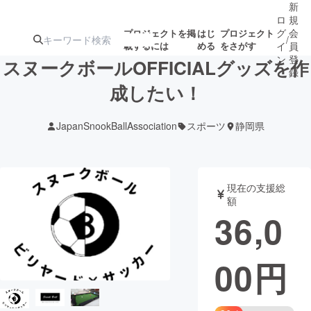
新
ロ
規
グ
会
プロジェクトを掲
はじ
プロジェクト
/
載するには
める
をさがす
イ
員
ン
登
スヌークボールOFFICIALグッズを作
録
成したい！
人気のプロ
注目のリ
注目の新着プロ
募集終了が近いプ
もうすぐ公開
JapanSnookBallAssociation
スポーツ
静岡県
ジェクト
ターン
ジェクト
ロジェクト
されます
アート・写真
音楽
現在の支援総
額
36,0
テクノロジー・ガジェット
ゲーム・サ
00
円
映像・映画
書籍・雑誌
ビジネス・起業
チャレンジ