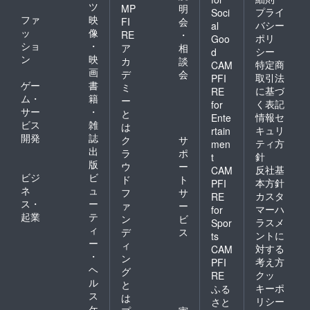
ツ
MP
明
プライ
Soci
ファ
映
FI
会
バシー
al
ッ
像
RE
・
ポリ
Goo
ショ
・
ア
相
シー
d
ン
映
カ
談
特定商
CAM
画
デ
会
取引法
PFI
ゲー
書
ミ
に基づ
RE
ム・
籍
ー
く表記
for
サー
・
と
情報セ
Ente
ビス
雑
は
キュリ
rtain
開発
誌
ク
サ
ティ方
men
出
ラ
ポ
針
t
版
ウ
ー
反社基
CAM
ビジ
ビ
ド
ト
本方針
PFI
ネ
ュ
フ
サ
カスタ
RE
ス・
ー
ァ
ー
マーハ
for
起業
テ
ン
ビ
ラスメ
Spor
ィ
デ
ス
ントに
ts
ー
ィ
対する
CAM
・
ン
考え方
PFI
ヘ
グ
クッ
RE
ル
と
キーポ
ふる
ス
は
リシー
さと
ケ