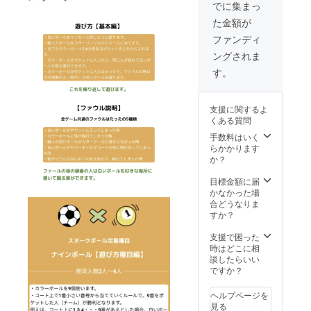
でに集まっ
た金額が
ファンディ
ングされま
す。
支援に関するよ
くある質問
手数料はいく
らかかります
か？
目標金額に届
かなかった場
合どうなりま
すか？
支援で困った
時はどこに相
談したらいい
ですか？
ヘルプページを
見る