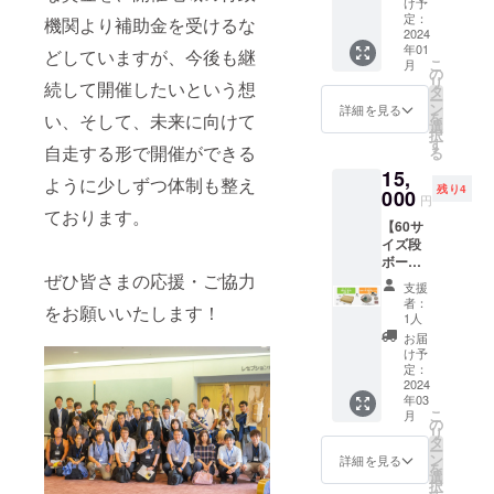
お礼や
ちょっ
け予
フルー
モカと
イスタ
お祝い
定：
とした
機関より補助金を受けるな
ツコン
最高級
オルを
2024
のお品
お礼や
ポート
グレー
年01
使用
にピッ
どしていますが、今後も継
お祝い
＞ コン
ドの
こ
月
し、ま
タリで
の
の品に
ポート
グァテ
リ
続して開催したいという想
るで本
す。 こ
タ
ピッタ
とはシ
マラを
ー
物の
だわり
ン
リで
詳細を見る
ロップ
使用。
を
い、そして、未来に向けて
ケーキ
の泉州
選
す。 泉
で漬け
コクと
択
のよう
タオル
す
州タオ
たフ
自走する形で開催ができる
苦味を
る
に仕上
を使用
ルは、
ルーツ
味わい
15,
げた商
したユ
織り上
のこ
ように少しずつ体制も整え
ながら
残り4
品で
000
メギフ
げたタ
と。 フ
円
きれい
す。 フ
トオリ
ております。
オルを
レッ
な酸味
【60サ
ルーツ
ジナル
和泉山
シュな
も楽し
イズ段
にはマ
商品で
脈より
グレー
める絶
ボール
グネッ
す。 ご
湧き出
プフ
妙なバ
ぜひ皆さまの応援・ご協力
箱+オー
トを付
鑑賞後
る伏流
ルーツ
支援
ラン
ダー段
けてい
はタオ
水で繰
者：
を、い
ス。芳
をお願いいたします！
ボール
るの
ルとし
1人
り返し
ずみ流
醇で豊
専用ス
で、開
てご使
洗浄
お届
にさわ
かな香
タン
封後も
用いた
け予
し、 不
やかな
りに心
プ】 オ
マグ
定：
だけ、
純物を
りんご
も和む
リジナ
2024
ネット
ちょっ
取り除
酢も加
当店自
年03
ルのロ
として
とした
く伝統
えて、
こ
慢の珈
月
ゴを印
ご使用
の
お礼や
製法で
くどく
リ
琲で
刷した
頂けま
タ
お祝い
仕上げ
ない
ー
す。
段ボー
す。 こ
ン
の品に
詳細を見る
たタオ
すっき
を
〈喜ご
ル箱が
だわり
選
ピッタ
ルで
りとし
択
ころ〉
欲しい
の泉州