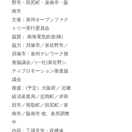
の上実
野市・⽥尻町・泉南市・阪
ドレッ
いに広
ご確認
施いた
シング
がりま
くださ
南市
しま
（ラベ
す。白
い。
す。 ※
ンダー
身魚に
主催：泉州オープンファク
スタッ
＆ブ
最高！
フ数 2
ルーベ
＜彩・
トリー実⾏委員会
名 ※子
リー＆
キュー
供から
水な
ビック
協賛： 南海電気鉄道(株)
お年寄
す） ・
ピクル
りまで
アロマ
協力：⾙塚市／泉佐野市／
ス(洋風)
体験で
ドレッ
＞ 人
⾙塚市・泉州テレワーク推
きる内
シング
参、大
容で
（レモ
根、パ
進協議会／(⼀社)泉佐野シ
す。
ン＆パ
プリ
プリカ
カ、
ティプロモーション推進協
＆ター
きゅう
メリッ
り 4種
議会
ク） ※
類のカ
こちら
後援：(予定）大阪府／ 近畿
ラフル
のリ
な野菜
経済産業局／忠岡町／岸和
ターン
を食べ
はNSW
やすい
⽥市／熊取町／⽥尻町／泉
株式会
サイコ
社様か
ロ状に
南市／阪南市 他、各所調整
ら発送
した一
しま
瓶。レ
中
す。 ※
モンを
原材料
きかせ
内容：⼯場⾒学・収穫体