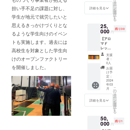
リ
されま
すピク
シャル
ツ商品
タ
になり
にも使
メギフ
ー
す。商
ルス」
ティ
より糸
担い⼿不⾜の課題に対し、
ン
ます。
詳細を見る
用可能
ト様よ
を
品開封
に、
コー
を多く
選
アロエ
です。
り発送
択
前には
学生が地元で就労したいと
すっき
ヒー。
使用し
す
ベラ、
※こちら
しま
る
必ずお
りとし
神山の
ていま
ホホバ
のリ
す。 ※6
思えるきっかけづくりとな
届けの
25,
た甘さ
持つ甘
す。 ＜
オイ
ターン
色（ホ
リター
残り30
に仕上
000
みとコ
Evo
ル、ビ
は日本
円
ワイ
るような学⽣向けのイベン
ンに貼
げたコ
クを最
Car
タミンE
紙工株
ト、ピ
付され
【アロ
ンポー
大に引
Vitail加
成分配
式会社
トも実施します。過去には
ンク、
たラベ
マド
ト、ラ
き出し
工＞
合の生
様から
グリー
ルや注
レッシ
ベン
た
Evo
⾼校⽣を対象とした学⽣向
地。 素
発送し
ン、ネ
意書き
ング7本
ダーの
ちょっ
Care
材：ナ
ます。
支援
イ
をご確
セッ
香り豊
けのオープンファクトリー
と深め
Vitail 加
イロ
者：
※画像は
ビー、
認くだ
ト】 ５
かな白
のフル
工とは
0人
ン、ポ
イメー
ベー
を開催しました。
さい。
年以上
身魚に
シティ
下記の
リウレ
お届
ジで
ジュ、
の試行
合うア
ロース
成分を
け予
タン サ
す。
ブラウ
錯誤を
ロマド
定：
トで
生地に
イズ：
※60サイ
ン）か
経て、
2024
レッシ
す。キ
付着さ
ML ヒッ
ズケー
らひと
年03
ついに
ング、
レの良
せる加
プ85～
ス（長
つお選
こ
月
完成し
食べて
の
い上品
工方法
98cm /
さ260×
びいた
リ
たアロ
美味し
タ
な苦味
になり
身長150
巾190×
だけま
ー
マド
く、見
ン
も絶妙
ます。
詳細を見る
～
深さ115
す。
を
レッシ
た目も
選
で、ま
アロエ
165cm
㎜）厚
択
ング。
華やか
す
さにグ
ベラ、
LLヒッ
み3㎜
る
味の８
でプレ
ルメも
ホホバ
プ90～
20枚 ※
50,
割は香
ゼント
納得の
オイ
103cm /
クラウ
残り1
りが決
000
に最適
珈琲で
ル、ビ
身長155
円
ドファ
めてと
な彩ピ
す。
タミンE
～
ンディ