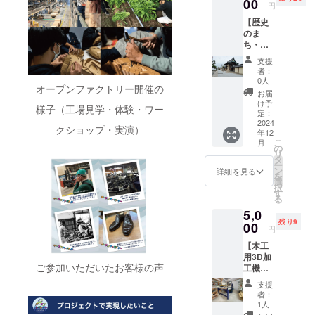
00
円
【歴史
のま
ち・貝
塚寺内
支援
町のご
者：
案内体
0人
オープンファクトリー開催の
験】 戦
お届
国時代
け予
様子（工場見学・体験・ワー
の自治
定：
都市で
2024
クショップ・実演）
年12
ある寺
こ
月
内町を
の
リ
起源と
タ
ー
する貝
ン
詳細を見る
を
塚のま
選
択
ちをご
す
る
案内い
5,0
たしま
残り9
す。 重
00
円
要文化
【木工
財の願
用3D加
泉寺を
ご参加いただいたお客様の声
工機
はじめ
「Shop
とする
支援
Bot」で
社寺や
者：
オリジ
登録文
1人
ナルフ
化財の