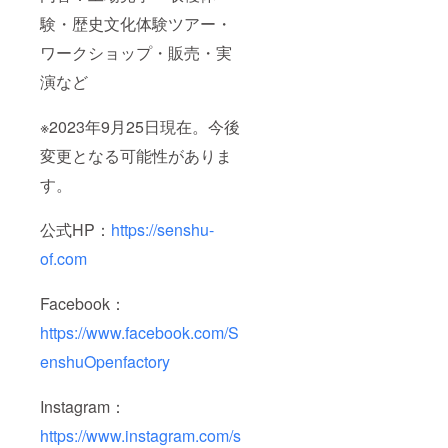
及び添
て爽や
験・歴史⽂化体験ツアー・
加物等
かな洋
の食品
風に仕
ワークショップ・販売・実
表示は
上げま
お届け
した。
演など
商品の
食べて
ラベル
美味し
に表記
く、見
※2023年9月25日現在。今後
されま
ても綺
す。商
麗なプ
変更となる可能性がありま
品開封
レゼン
前には
す。
トにす
必ずお
るのも
届けの
おスス
公式HP：
https://senshu-
リター
メで
ンに貼
す！ ＜
of.com
付され
ピクル
たラベ
ス屋の
ルや注
野菜
Facebook：
意書き
たっぷ
をご確
り食べ
https://www.facebook.com/S
認くだ
るラー
さい。
enshuOpenfactory
油＞ 大
阪成蹊
大学経
Instagram：
営学部
食ビジ
https://www.instagram.com/s
ネス