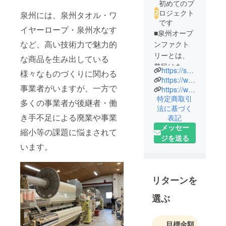
初めてのプ
ロジェクト
泉州には、泉州タオル・ワ
です
イヤーロープ・泉州水なす
■泉州オープ
など、高い技術力で魅力的
ンファクト
リーとは、
な商品を生み出している
普段はあま
https://senshu-of.com/
様々なものづくりに関わる
り目にする
https://www.instagram.com/sensyu_of/
事業者がいますが、一方で
ことのない
https://www.facebook.com/SenshuOpenfactory/
特定商取引
地域の工場
多くの事業者が後継者・働
法に基づく
や技術を体
き手不足による廃業や事業
表記
感できるエ
メッセー
縮小等の課題に悩まされて
ンターテイ
ジを送る
メント！
います。
■ 忠岡町・岸
和田市・貝
塚市・熊取
リターンを
町・泉佐野
選ぶ
市・田尻
町・泉南
市・阪南市
目標金額