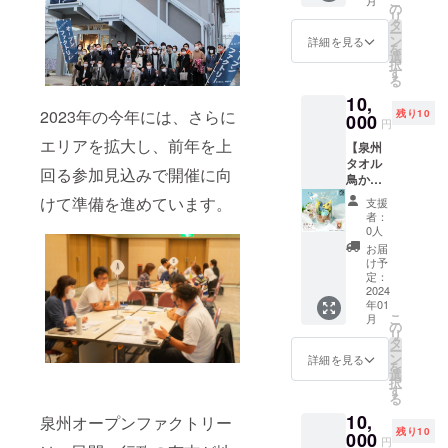
こ
月
「水な
（団
の
の珈琲
ンに貼
リ
すピク
体・企
タ
をお手
付され
ー
ルス」
業名も
ン
軽なド
詳細を見る
たラベ
を
に、
可）を
選
リップ
ルや注
択
すっき
備考欄
す
バッグ
意書き
る
りとし
にご記
でお楽
をご確
10,
た甘さ
入くだ
しみく
認くだ
2023年の今年には、さらに
残り10
に仕上
000
さい。
ださ
さい。
円
げたコ
※HP内
い。
エリアを拡大し、前年を上
【泉州
ンポー
の掲載
〈真ご
タオル
ト、ラ
場所・
ころ〉
回る参加見込みで開催に向
鳥か
ベン
掲載順
ブレン
ご】 小
ダーの
はお任
けて準備を進めています。
ド 深い
支援
さめの
香り豊
せいた
コクと
者：
ハンカ
かな白
だく形
0人
ほろ苦
チタオ
身魚に
になり
さ真に
お届
ルを使
合うア
ますの
け予
大人の
用し、
ロマド
定：
でご了
珈琲 高
可愛ら
2024
レッシ
承くだ
級なマ
年01
しい小
ングの3
さい。
ンデリ
こ
月
鳥をあ
本セッ
の
ンを
リ
しらっ
トで
タ
たっぷ
ー
たオリ
す。
ン
詳細を見る
り使
を
ジナル
【セッ
選
用。酸
択
商品で
ト内
す
味は控
る
す。 フ
容】 ＜
えめ
10,
レグラ
泉州オープンファクトリー
水なす
で、深
残り10
ンス
000
ピクル
いコク
円