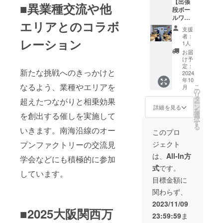
【出張
言われ
クル
■異業種交流や他
〈バ
成分配
170cm
ング限
段ボー
るほ
ス、大
リ・ア
合の生
カ
定
ルワー
ど、食
阪成蹊
ラビカ
地。 素
ラー：
エリアとのコラボ
オー
ク
にとっ
大学の
神山〉
材：ナ
ブラッ
支援
ダー段
ショッ
て重要
学生さ
イタリ
イロ
者：
ク無地
ボール
レーション
プ・10
な香
んと産
1人
アン 円
ン、ポ
※こちら
専用ス
倍サイ
り。 ア
官学連
熟した
リウレ
お届
のリ
タン
ズ昆虫
ロマド
携で誕
け予
苦味を
タン サ
ターン
プ （5
シリー
レッシ
定：
生した
感じる
イズ：
は中野
㎝×5
新たな挑戦へのきっかけと
ズ】 日
2024
ング は
レリッ
極深煎
ML ヒッ
産業株
㎝）（4
年10
本紙工
その香
シュの
りの最
プ85～
式会社
なるよう、業種やエリアを
㎝×7
こ
月
のワー
りに着
の
人気の
高峰 無
98cm /
様から
㎝）（3
リ
ク
目した
タ
ライン
超えたつながりと相乗効果
農薬栽
身長150
発送し
㎝×9
ー
ショッ
全く新
ン
ナップ
詳細を見る
培の良
～
ます。
㎝）ど
を
プとい
しいド
を創出する催しを実施して
選
を詰め
質な豆
165cm
※レギン
れか1個
択
えば10
レッシ
す
合わせ
「バリ
LLヒッ
ス or タ
をお選
る
いきます。南海沿線のオー
倍サイ
ングで
て5本
このプロ
アラビ
プ90～
イツ／
びくだ
ズ昆虫
す。 泉
セット
カ神
103cm /
ML or
さい。
プンファクトリーの交流⾒
ジェクト
シリー
州玉ね
です。
山」を
身長155
LLより
※スタン
ズ！ 昆
ぎの美
【セッ
は、
All-In方
100％使
～
それぞ
学会などにも積極的に参加
プの
虫の形
味しさ
ト内
用した
170cm
れ選択
データ
式
です。
をリア
を存分
容】 ＜
スペ
カ
しています。
いただ
は
ルに組
に活か
水なす
目標金額に
シャル
ラー：
けま
illustrat
み立て
し、そ
ピクル
ティ
ブラッ
す。
orデー
関わらず、
ていき
の泉州
ス和風
コー
ク無地
タでの
ます。
玉ねぎ
mix＞
2023/11/09
ヒー。
※こちら
提出を
出来上
■2025⼤阪関⻄万
をベー
idsumi
神山の
のリ
お願い
23:59:59
ま
がりの
スにに
の「水
持つ甘
ターン
しま