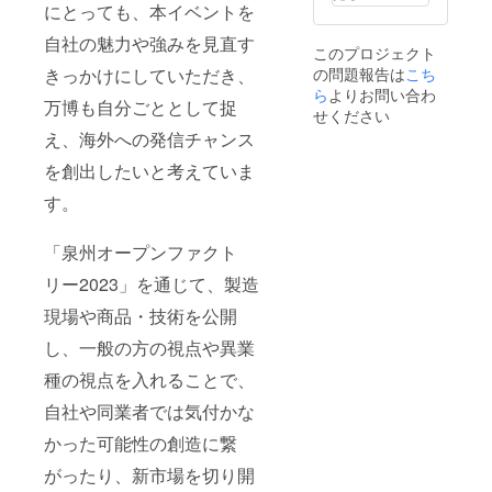
につい
けで豊
とはシ
にとっても、本イベントを
えない
てなど
かな香
ロップ
コクと
参加者
自社の魅力や強みを見直す
りの美
で漬け
豊かな
このプロジェクト
の皆さ
味しさ
たフ
薫り 無
きっかけにしていただき、
の問題報告は
こち
まに合
を味
ルーツ
農薬栽
わせて
ら
よりお問い合わ
わって
のこ
培の
万博も⾃分ごととして捉
ご紹介
いただ
と。フ
せください
「バリ
させて
けま
レッ
アラビ
え、海外への発信チャンス
いただ
す。 野
シュな
カ神
きま
菜だけ
グレー
を創出したいと考えていま
山」を
す。 段
でな
プフ
薬品を
ボール
く、魚
す。
ルーツ
使わな
設計の
やお肉
を、い
いスイ
プロと
にも
ずみ流
ス
「泉州オープンファクト
一緒に
ぴった
にさわ
ウォー
段ボー
りで
やかな
タープ
リー2023」を通じて、製造
ルの世
す。
りんご
ロセス
界へご
【セッ
酢も加
で
現場や商品・技術を公開
案内い
ト内
えて、
99.9％
たしま
容】 ・
くどく
カフェ
し、一般の方の視点や異業
す。 ※
アロマ
ない
イン除
こちら
ドレッ
種の視点を入れることで、
すっき
去。カ
のリ
シング
りとし
フェイ
ターン
自社や同業者では気付かな
(ローズ
た甘さ
ンが気
は日本
＆ハイ
に仕上
になる
かった可能性の創造に繋
紙工株
ビスカ
げまし
方でも
式会社
ス＆い
た。 ＜
安心し
がったり、新市場を切り開
様から
ちご）
アロマ
て飲ん