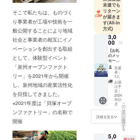
にある、も
未達でも
リターン
のづくり企
そこで私たちは、ものづく
が届きま
業の工場見
り事業者が⼯場や技術を⼀
す
(All-in
学やワーク
方式)
般公開することにより地域
ショップ、
3,0
収穫体験や
社会と事業者の相互にイノ
00
円
歴史文化ツ
ベーションを創出する取組
【お礼
アーなど
のメッ
として、体験型イベント
で、地域の
セー
ジ】 お
魅力を発見
「泉州オープンファクト
支援
礼の
者：
できるイベ
リー」を2021年から開催
メッ
7人
ントです。
セージ
お届
し、泉州地域の産業活性化
をメー
け予
ルにて
定：
を目指してきました。
お送り
2024
年01
いたし
※2021年度は「貝塚オープ
こ
月
ます。
の
リ
ンファクトリー」の名称で
タ
ー
ン
詳細を見る
を
開催
選
択
す
る
5,0
残り20