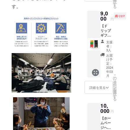
択
気の６
験で
す
（メー
す。
る
個（塩
す。 ※
ルにて
9,0
バ
こちら
日程・
残り27
ター・
00
のリ
時間・
円
ベーコ
ターン
見学先
【ド
ン＆
は株式
等のご
リップ
チー
会社
要望を
ギフト
ズ・京
ポート
お伺い
30袋入
きな
フォリ
し調整
支援
(ブレン
こ・
オ様よ
しま
者：
ド3種と
チョコ
り提供
3人
す） ※
神山3
レー
しま
本リ
お届
種)】
ト・お
す。 ※
け予
ターン
熟練の
楽しみ
定：
時期
による1
焙煎職
2024
２種）
2023年
回のご
年03
人が丁
＋米粉
12月〜
案内は
こ
月
寧に煎
100%ほ
の
2024年
10名ま
リ
りあげ
ろほろ
タ
6月末日
での定
ー
た品質
クッ
ン
まで
詳細を見る
員とな
を
と鮮度
キーの
選
（メー
りま
択
にこだ
豪華
す
ルにて
す。 ※
る
わった
セット
日程・
事前に
10,
自慢の
です。
時間・
日程・
ブレン
000
※こちら
見学先
時間・
円
ドコー
のリ
等のご
見学先
【ホー
ヒー3種
ターン
要望を
等のご
ムペー
類と、
は
お伺い
要望が
ジへの
無農薬
Komugi
し調整
ござい