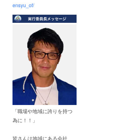
コース
ensyu_of/
専攻の
大学生
と産官
学連携
で商品
開発か
ら取り
組んで
きてい
るコラ
ボシ
リー
ズ。 日
本人の
野菜摂
取量を
上げる
ため
に、パ
ンや白
ごはん
「職場や地域に誇りを持つ
などの
主食に
為に！！」
かけて
食べる
「レ
リッ
皆さんは地域にある会社