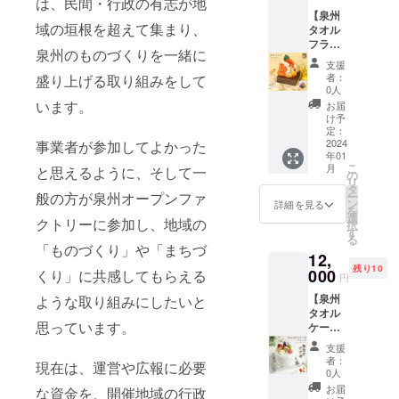
は、民間・行政の有志が地
ローズ
ス和風
とすっ
【泉州
は石け
mix（細
きりし
域の垣根を超えて集まり、
タオル
んの成
瓶）＞
たキレ
フラ
分でで
idsumi
の良い
泉州のものづくりを一緒に
ワー
きてい
の「水
苦みが
支援
ガーベ
て、ほ
なすピ
者：
盛り上げる取り組みをして
楽しめ
ラミニ
のかで
クル
0人
ます。
ボック
優しい
ス」は
います。
お届
贅沢で
ス】 風
香りを
大阪泉
け予
エキゾ
合いの
楽しめ
定：
州地域
チック
違うハ
2024
事業者が参加してよかった
ます。
特産の
な味わ
年01
ンカチ
こだわ
水なす
いの
こ
月
と思えるように、そして一
タオル
りの泉
の
使用し
「大人
リ
を2枚使
州タオ
タ
ていま
の嗜
ー
般の方が泉州オープンファ
用し、
ルを使
ン
す。 灰
詳細を見る
み」を
を
ガーベ
用した
選
汁が無
感じさ
クトリーに参加し、地域の
択
ラの造
ユメギ
す
く、フ
せる珈
る
花をあ
フトオ
ルー
「ものづくり」や「まちづ
琲で
12,
しらっ
リジナ
ティで
す。
残り10
た可愛
000
ル商品
くり」に共感してもらえる
みずみ
円
〈和ご
らしい
です。
ずしい
ころ〉
【泉州
ような取り組みにしたいと
仕上が
ご鑑賞
ので生
ブレン
タオル
りと
後はタ
で食べ
ド 1ラ
思っています。
ケーキ
なって
オルと
てもお
ンク上
フルー
おりま
してご
いしい
支援
の優雅
ツ】 ボ
す。
使用い
水なす
者：
な味と
現在は、運営や広報に必要
リュー
ちょっ
ただ
0人
です。
香り 厳
ムのあ
とした
け、
＜6種の
お届
な資金を、開催地域の行政
選した
るフェ