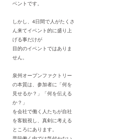
ング
ベントです。
や、チ
キンソ
テー、
しかし、4日間で人がたくさ
パスタ
ソース
ん来てイベント的に盛り上
の具材
など、
げる事だけが
色々ア
レンジ
目的のイベントではありま
できる
せん。
便利な
一瓶で
す。 ※
こちら
泉州オープンファクトリー
のリ
ターン
の本質は、参加者に「何を
はNSW
株式会
見せるか？」「何を伝える
社様か
か？」
ら発送
しま
を会社で働く人たちが自社
す。 ※
原材料
を客観視し、真剣に考える
及び添
加物等
ところにあります。
の食品
表示は
普段働く中では気付かない