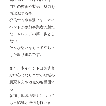
お届け
商品の
自社の技術や製品、魅力を
ラベル
再認識する事、
に表記
されま
発信する事を通じて、本イ
す。商
品開封
ベントが参加事業者の新た
前には
必ずお
なチャレンジの第一歩とし
届けの
リター
たい。
ンに貼
そんな想いをもって立ち上
付され
たラベ
げた取り組みです。
ルや注
意書き
をご確
認くだ
また、本イベントは製造業
さい。
が中心となりますが地域の
農家さんや地域の各種団体
も
参加し地域の魅力について
も再認識と発信を行いま