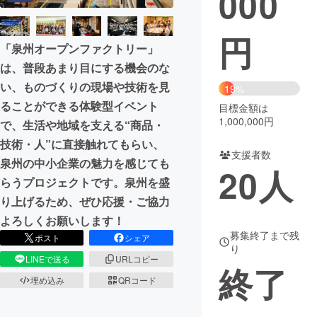
000
まちづくり・地域活性化
円
「泉州オープンファクトリー」
は、普段あまり目にする機会のな
CAMPFIRE for Social Good
CAMPFIRE Creation
い、ものづくりの現場や技術を見
19%
CAMPFIREふるさと納税
machi-ya
コミュニティ
ることができる体験型イベント
目標金額は
1,000,000円
で、生活や地域を支える“商品・
技術・人”に直接触れてもらい、
支援者数
泉州の中小企業の魅力を感じても
20
人
らうプロジェクトです。泉州を盛
り上げるため、ぜひ応援・ご協力
よろしくお願いします！
募集終了まで残
ポスト
シェア
り
LINEで送る
URLコピー
終了
埋め込み
QRコード