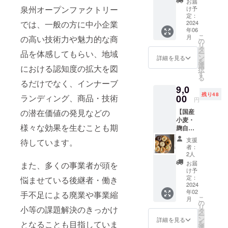
お届
ラワー
町家な
泉州オープンファクトリー
け予
ベース
どをめ
定：
では、一般の方に中小企業
制作体
2024
ぐり、
年06
験】 貝
歴史の
こ
月
の高い技術力や魅力的な商
塚駅前
まちを
の
リ
のコ
味わっ
タ
品を体感してもらい、地域
ー
ワーキ
ていた
ン
詳細を見る
を
ングス
だきま
選
における認知度の拡大を図
択
ペー
す。 ※
す
る
ス・
こちら
るだけでなく、インナーブ
9,0
ポート
のリ
残り48
フォリ
ランディング、商品・技術
00
ターン
円
オに併
は一般
の潜在価値の発見などの
【国産
設され
社団法
小麦・
た工房
人貝塚
様々な効果を生むことも期
麹自家
で木工
寺内町
製酵母
用3D加
保存活
支援
待しています。
で作る
工機
用事業
者：
もちっ
「Shop
団様よ
2人
ふわっ
Bot」を
り提供
お届
また、多くの事業者が頭を
ベーグ
使って
しま
け予
ル6個
オリジ
定：
悩ませている後継者・働き
す。 ※
セッ
2024
ナルの
時期
年02
ト】 限
手不足による廃業や事業縮
フラ
2023年
こ
月
定の
ワー
の
12月〜
リ
小等の課題解決のきっかけ
Komugi
ベース
タ
2024年
ー
toベー
をつく
ン
12月ま
詳細を見る
となることも目指していま
を
グル人
れる体
選
で