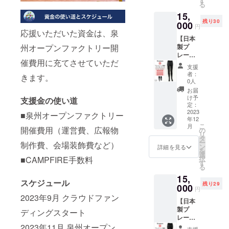
す
リで
す。使
た甘さ
る
ブレン
けど大
タオル
す。 泉
いはじ
に仕上
ド 極上
15,
量に頼
を使用
州タオ
めから
げまし
のアロ
残り30
めない
000
したユ
ルは、
とても
円
た。 ＜
マとマ
な・・
応援いただいた資金は、泉
メギフ
織り上
柔らか
アロマ
イルド
【日本
・ そん
トオリ
げたタ
で抜群
ドレッ
な味わ
州オープンファクトリー開
製プ
なかた
ジナル
オルを
の吸水
シング
い 厳選
レー
に向け
商品で
和泉山
性で
（ラベ
催費用に充てさせていただ
した良
ティン
て宅配
す。 ご
脈より
す。 ※
支援
ンダー
質なキ
グ編み
60サイ
鑑賞後
湧き出
者：
こちら
きます。
＆ブ
リマン
レギン
ズケー
はタオ
0人
る伏流
のリ
ルーベ
ジャロ
ス／タ
ス20個
ルとし
水で繰
お届
ターン
リー＆
を使
イツ
とオー
てご使
け予
り返し
支援金の使い道
は株式
水な
用。苦
60D３
ダー段
定：
用いた
洗浄
会社ユ
す）＞
味を抑
足セッ
2023
ボール
■泉州オープンファクトリー
だけ、
し、 不
メギフ
フロー
えた浅
年12
ト】 プ
専用ス
ちょっ
純物を
ト様よ
ラルな
こ
月
めの焙
レー
開催費用（運営費、広報物
タンプ
の
とした
取り除
り発送
ラベン
リ
煎でマ
ティン
のセッ
タ
お礼や
く伝統
しま
ダーと
ー
制作費、会場装飾費など）
イルド
グ編み
ト商品
ン
お祝い
詳細を見る
製法で
す。 ※3
泉州の
を
な味わ
という
です。
選
の品に
仕上げ
色（ブ
玉ねぎ
■CAMPFIRE手数料
択
い。柑
編み方
ロゴ
す
ピッタ
たタオ
ルー、
と水な
る
橘系の
で貝塚
マーク
リで
ルで
イエ
すが出
華やか
15,
市にて
や社名
す。 泉
す。使
スケジュール
ロー、
会った
な酸味
残り29
製造し
000
のスタ
州タオ
いはじ
円
ピン
アロマ
と豊か
ている
ンプで
ルは、
2023年9月 クラウドファン
めから
ク）か
なド
な香り
【日本
日本製
好きな
織り上
とても
らひと
レッシ
が特徴
製プ
タイツ
ディングスタート
場所に
げたタ
柔らか
つお選
ング。
です。
レー
です。
スタン
オルを
で抜群
びいた
口に含
甘くて
ティン
2023年11月 泉州オープン
糸の上
プ！ 実
和泉山