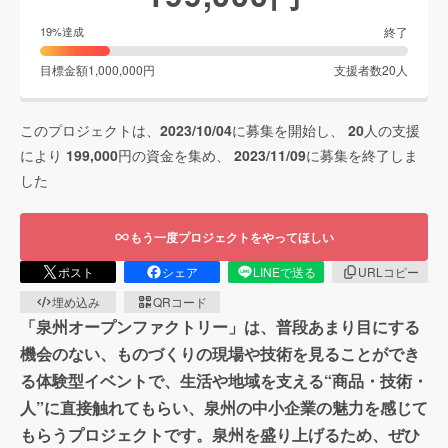
終了
19
%達成
目標金額
1,000,000
円
支援者数
20
人
このプロジェクトは、
2023/10/04
に募集を開始し、
20
人の支援
により
199,000
円の資金を集め、
2023/11/09
に募集を終了しま
した
もう一度プロジェクトをやってほしい
ポスト
シェア
LINEで送る
URLコピー
埋め込み
QRコード
「泉州オープンファクトリー」は、普段あまり目にする
機会のない、ものづくりの現場や技術を見ることができ
る体験型イベントで、生活や地域を支える“商品・技術・
人”に直接触れてもらい、泉州の中小企業の魅力を感じて
もらうプロジェクトです。泉州を盛り上げるため、ぜひ