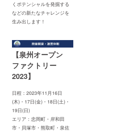
提供し
・アロ
ドレッ
でいた
くポテンシャルを発掘する
ます。
マド
シング
だけま
※定員10
レッシ
（ラベ
などの新たなチャレンジを
す。デ
名 ※実
ング
ンダー
カフェ
施時間
生み出します！
（オレ
＆ブ
とは思
は約1時
ンジ＆
ルーベ
えない
間（準
ジン
リー＆
コクと
備時間
ジャー
水な
薫りの
後片付
＆にん
す）＞
深い味
け合わ
じん）
フロー
わい
せて約3
・アロ
ラルな
は、大
【泉州オープン
時間）
マド
ラベン
満足の
です。
レッシ
ダーと
一品で
ファクトリー
※実施場
ング
泉州の
す。 ※
所は貝
（ジュ
玉ねぎ
原材料
塚市か
ニパー
2023】
と水な
及び添
ら100㎞
＆バジ
すが出
加物等
圏内に
ル＆ラ
会った
の食品
限定さ
イム）
アロマ
表示は
せてい
日程：2023年11⽉16⽇
・アロ
なド
お届け
ただき
マド
レッシ
商品の
(⽊)・17⽇(⾦)・18⽇(⼟)・
ます。
レッシ
ング。
ラベル
※2024
ング
口に含
にて表
19⽇(⽇)
年1月～
（ゆず
むと香
記され
10月の
＆山椒
り豊か
ます。
エリア：忠岡町・岸和⽥
土日祝
＆白み
な美味
商品開
にて日
そ） ・
しさが
市・⾙塚市・熊取町・泉佐
封前に
程調整
アロマ
いっぱ
は必ず