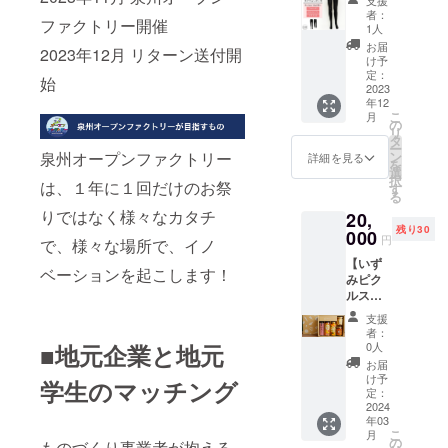
の吸水
支援
だけま
むと香
フルー
グ編み
に糸が
際に段
脈より
者：
性で
す。
り豊か
ファクトリー開催
ティな
レギン
乗るた
ボール
1人
湧き出
す。 ※
な美味
香りに
ス／タ
め間に
を製造
る伏流
お届
こちら
2023年12月 リターン送付開
しさが
心も喜
イツ
空気の
する際
け予
水で繰
のリ
いっぱ
ぶよう
80D ３
層があ
定：
に使用
り返し
始
ターン
いに広
な珈琲
足セッ
2023
り温
してい
洗浄
は株式
がりま
年12
です。
ト】 プ
く、通
る樹脂
し、 不
会社ユ
こ
す。白
月
〈バ
レー
常タイ
の
で作る
純物を
メギフ
リ
身魚に
リ・ア
ティン
ツ商品
タ
ので
取り除
ト様よ
ー
最高！
ラビカ
グ編み
より糸
泉州オープンファクトリー
ン
クッ
詳細を見る
く伝統
り発送
を
※こちら
神山〉
という
を多く
選
ション
製法で
しま
択
のリ
は、１年に１回だけのお祭
フルシ
編み方
使用し
す
性に優
仕上げ
す。 ※3
る
ターン
ティ グ
で貝塚
ていま
れ 綺麗
たタオ
色（ブ
はNSW
りではなく様々なカタチ
20,
ルメが
市にて
す。 ＜
な仕上
ルで
ルー、
株式会
残り30
唸る芳
製造し
000
Evo
りにな
す。使
円
イエ
で、様々な場所で、イノ
社様か
醇なコ
ている
Car
りま
いはじ
ロー、
ら発送
【いず
クと甘
日本製
Vitail加
す。
めから
ベーションを起こします！
ピン
しま
みピク
み 無農
タイツ
工＞
（注：
とても
ク）か
す。 ※
ルス人
薬栽培
です。
Evo
押し方
柔らか
らひと
原材料
気5本
の良質
糸の上
Care
で個人
で抜群
支援
つお選
及び添
セッ
な豆
に糸が
Vitail 加
差があ
者：
の吸水
びいた
加物等
ト】 大
「バリ
乗るた
■地元企業と地元
工とは
0人
りま
性で
だけま
の食品
阪泉州
アラビ
め間に
下記の
す） 段
お届
す。 ※
す。
表示は
地域特
カ神
空気の
成分を
け予
ボール
学⽣のマッチング
こちら
お届け
産の水
山」を
層があ
定：
生地に
の他に
のリ
商品の
なす使
2024
100％使
り温
付着さ
も紙袋
ターン
ラベル
年03
用した
用した
く、通
せる加
や紙系
は株式
こ
月
に表記
「水な
スペ
常タイ
の
工方法
ものづくり事業者が抱える
のもの
会社ユ