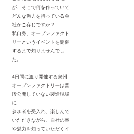
シュ
が、そこで何を作っていて
（みじ
ん切り
どんな魅力を持っている会
ピクル
ス）」
社かご存じですか？
です。
なすや
私自身、オープンファクト
にんじ
んな
リーというイベントを開催
ど、香
するまで知りませんでし
味野菜
を香ば
た。
しいニ
ンニク
とごま
油で
4日間に渡り開催する泉州
作った
自家製
オープンファクトリーは普
ラー油
段公開していない製造現場
の風味
たっぷ
に
りのピ
クルス
参加者を受入れ、楽しんで
に漬け
込みま
いただきながら、自社の事
した。
冷奴の
や魅力を知っていただくイ
トッピ