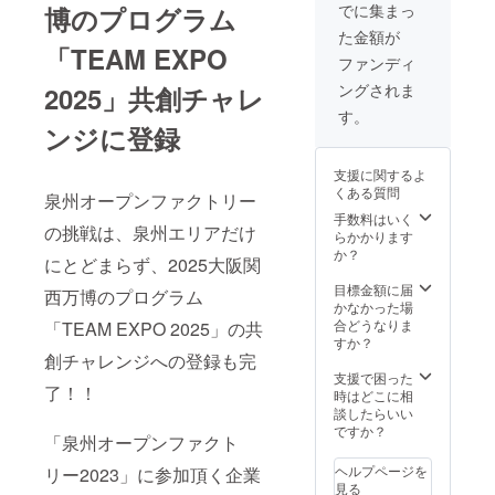
昆虫は
国産野
なすピ
でに集まっ
博のプログラム
みとコ
は中野
す。
迫力満
菜を５
クル
クを引
産業株
（相談
た金額が
点。 他
０％以
ス」は
き出し
式会社
「TEAM EXPO
可） ※
にもお
上使用
大阪泉
ファンディ
ながら
様から
スタン
子様か
し、 安
州地域
も、究
発送し
プイン
ングされま
2025」共創チャレ
ら高齢
心安全
特産の
極まで
ます。
キは付
者のか
な保存
水なす
す。
焙煎を
※レギン
いてい
たまで
ンジに登録
料・香
使用し
深めた
ス or タ
ませ
楽しめ
料・化
ていま
イタリ
イツ／
ん。
る季節
学調味
す。灰
アン
ML or
支援に関するよ
に合わ
料・合
汁が無
ロース
LLより
くある質問
泉州オープンファクトリー
せての
成着色
く、フ
トで
それぞ
ワーク
料無添
手数料はいく
ルー
す。奥
れ選択
の挑戦は、泉州エリアだけ
ショッ
加のド
らかかります
ティで
行きの
いただ
プも実
レッシ
か？
みずみ
ある苦
けま
にとどまらず、2025⼤阪関
施して
ング。
ずしい
味を楽
す。
いま
ハーブ
目標金額に届
ので生
しめる
⻄万博のプログラム
す。 工
とアロ
かなかった場
で食べ
当店の
作だけ
マテラ
合どうなりま
「TEAM EXPO 2025」の共
てもお
自信作
でなく
ピーの
すか？
いしい
です。
段ボー
創チャレンジへの登録も完
資格を
水なす
〈バ
ルの秘
持った
支援で困った
です。
リ・ア
了！！
密や段
料理家
時はどこに相
＜6種の
ラビカ
ボール
が監修
談したらいい
フルー
神山〉
設計の
してい
ですか？
ツコン
デカ
「泉州オープンファクト
面白
るの
ポート
フェ デ
さ、
で、 か
＞ コン
カフェ
ヘルプページを
リー2023」に参加頂く企業
SDGｓ
けるだ
ポート
とは思
見る