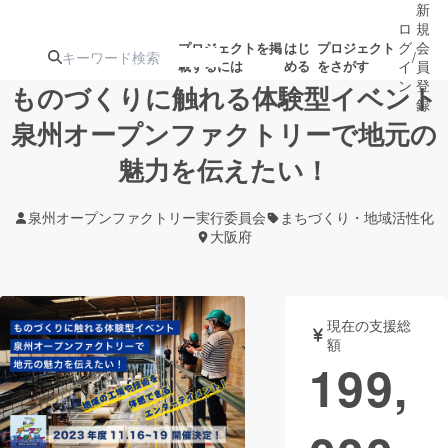
新
ロ
規
グ
会
プロジェクトを掲
はじ
プロジェクト
/
載するには
める
をさがす
イ
員
ン
登
ものづくりに触れる体験型イベント
録
泉州オープンファクトリーで地元の
魅力を伝えたい！
人気のプロ
注目のリ
注目の新着プロ
募集終了が近いプ
もうすぐ公開
ジェクト
ターン
ジェクト
ロジェクト
されます
泉州オープンファクトリー実行委員会
まちづくり・地域活性化
大阪府
アート・写真
音楽
テクノロジー・ガジェット
ゲーム・サ
現在の支援総
額
199,
映像・映画
書籍・雑誌
ビジネス・起業
チャレンジ