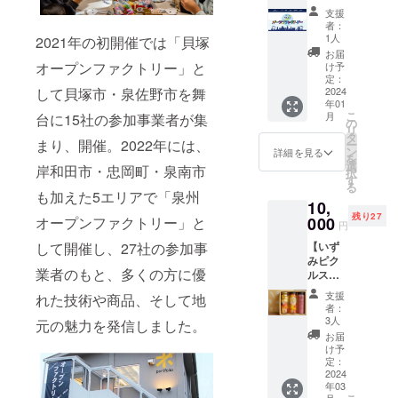
お名
栽培の
to様か
しま
ました
支援
前・社
上質な
ら発送
す） ※
者：
ら備考
名掲
豆「バ
しま
1人
2021年の初開催では「貝塚
事前に
欄にご
載】 泉
リ・ア
す。 ※
日時の
お届
記載く
州オー
ラビカ
オープンファクトリー」と
画像は
け予
ご希望
ださ
プン
神山」
定：
イメー
がござ
い。 ※
して貝塚市・泉佐野市を舞
ファク
2024
を100％
ジで
いまし
写真は
年01
トリー
使った
す。 ※
たら備
イメー
こ
月
台に15社の参加事業者が集
HPにお
スペ
の
クール
考欄に
ジで
リ
名前ま
シャル
タ
便にて
ご記載
す。 ※
まり、開催。2022年には、
ー
たは社
ティ
ン
発送し
詳細を見る
くださ
現地ま
を
名（文
コー
選
ます。
い。 ※
岸和田市・忠岡町・泉南市
での交
択
字の
ヒー3種
す
※原材料
画像は
通費・
る
み）掲
類が
も加えた5エリアで「泉州
及び添
イメー
滞在費
10,
載させ
入った
加物等
ジで
はご負
残り27
ていた
オープンファクトリー」と
000
贅沢な
の食品
す。 ※
円
担願い
だきま
ギフト
表示は
現地ま
ます。
して開催し、27社の参加事
【いず
す。 掲
セット
お届け
での交
みピク
載期
です。
商品の
通費・
業者のもと、多くの方に優
ルス人
間：
製造直
ラベル
滞在費
気3本
2024年
売だか
に表記
はご負
支援
れた技術や商品、そして地
セッ
1月〜
らでき
されま
者：
担願い
ト】 大
2028年
るの煎
3人
す。商
元の魅力を発信しました。
ます。
阪泉州
12月 ※
りたて
品開封
お届
地域特
掲載を
挽きた
け予
前には
産の水
希望さ
定：
ての素
必ずお
なす使
2024
れるお
晴らし
届けの
年03
用した
名前
い香り
リター