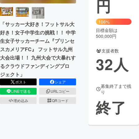
円
まちづくり・地域活性化
106%
「サッカー大好き！フットサル大
目標金額は
CAMPFIRE for Social Good
CAMPFIRE Creation
好き！女子中学生の挑戦！！ 中学
500,000円
CAMPFIREふるさと納税
machi-ya
コミュニティ
生女子サッカーチーム『プリンセ
スカメリアFC』 フットサル九州
支援者数
32
人
大会出場！！ 九州大会で大暴れす
るクラウドファンディングプロ
ジェクト」
ポスト
シェア
募集終了まで残
LINEで送る
URLコピー
り
終了
埋め込み
QRコード