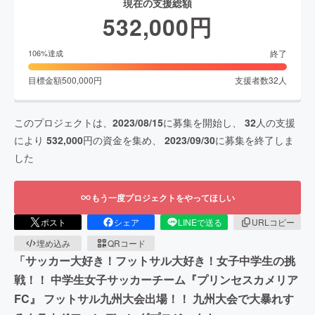
現在の支援総額
532,000
円
終了
106
%達成
目標金額
500,000
円
支援者数
32
人
このプロジェクトは、
2023/08/15
に募集を開始し、
32
人の支援
により
532,000
円の資金を集め、
2023/09/30
に募集を終了しま
した
もう一度プロジェクトをやってほしい
ポスト
シェア
LINEで送る
URLコピー
埋め込み
QRコード
「サッカー大好き！フットサル大好き！女子中学生の挑
戦！！ 中学生女子サッカーチーム『プリンセスカメリア
FC』 フットサル九州大会出場！！ 九州大会で大暴れす