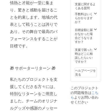
ナーの
情熱と才能が一堂に集ま
支援に関するよ
場合は
くある質問
メール
り、驚きと感動を届けるこ
にて受
手数料はいく
とを約束します。地域の代
取。
らかかります
メール
か？
表として戦うことは誇りで
にて
フォン
目標金額に届
あり、その舞台で最高のパ
ト等確
かなかった場
認しま
合どうなりま
フォーマンスをすることが
す。 ※
すか？
場所は
目標です。
先着順
支援で困った
掲載方
時はどこに相
法 大会
談したらいい
移動着
ですか？
や練習
🎁 サポーターリターン 🎁
時で着
ヘルプページを
用予定
見る
のオリ
私たちのプロジェクトを支
ジナルT
シャツ
援してくださる方々には、
このプロジェクト
に企業
の問題報告は
こち
様ロゴ
特別なリターンをご用意し
を掲載
ら
よりお問い合わ
ました。チームのオリジナ
させて
せください
いただ
ルグッズや感謝のメッセー
きま