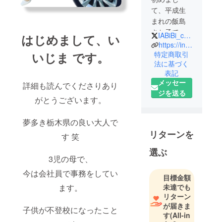
て、平成生
まれの飯島
さち子で
IABiBi_corp
はじめまして、い
す。突然で
https://instagram.com/k_e_mokusei_?igshid=OGQ5ZDc2ODk2ZA==
すが、私に
いじま です。
特定商取引
法に基づく
は夢があり
表記
ます。建築
メッセー
詳細も読んでくださりあり
士になるこ
ジを送る
と・喫茶店
がとうございます。
を開くこ
と・エステ
夢多き栃木県の良い大人で
サロンを開
リターンを
す 笑
くこと。幼
選ぶ
い時からや
3児の母で、
りたい事が
今は会社員で事務をしてい
多くて、
目標金額
どっち付か
ます。
未達でも
ずだった私
リターン
が届きま
ですが、
子供が不登校になったこと
す
(All-in
やっと道筋