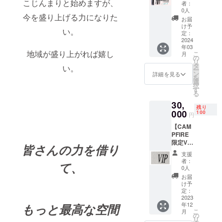
ト！】
す。
こじんまりと始めますが、
者：
・オリ
（ニッ
0人
今を盛り上げる力になりた
ジナル
クネー
お届
ボトル
ム・ロ
け予
い。
(650ml)
ゴ可）
定：
1本 ∟
2024
※いただ
年03
通常
いた通
地域が盛り上がれば嬉し
こ
月
5,150円
りの色
の
リ
⁺送料 ・
や漢字
タ
い。
ー
施術
が印字
ン
詳細を見る
を
10％OF
できな
選
択
Fクーポ
い場合
す
る
ン券×10
があり
30,
枚 ∟木
ます ※
残り
星の施
000
告示方
100
円
術で使
法は予
【CAM
える
告なく
PFIRE
クーポ
変更す
限定VIP
ン ・水
る場合
皆さんの力を借り
カード
素水1日
があり
支援
銀】 ど
1回汲み
ます
者：
て、
のコー
放題券
0人
スでも
×10枚
お届
表示料
∟通常1
け予
金より
回300円
定：
500円引
2023
・お礼
年12
もっと最高な空間
き！ 使
のお手
こ
月
い方に
紙 ※券2
の
リ
よって