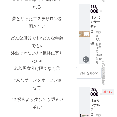
る
10,
れる
000
円
【スポ
夢となったエステサロンを
ンサー
開きたい
名告
示】 ス
支援
ポン
者：
どんな肌質でも○どんな年齢
サーと
1人
して店
お届
でも○
舗の一
け予
角に お
定：
外出できない方○気軽に寄り
名前や
2023
年12
店舗名
たい○
こ
月
を告示
の
リ
老若男女分け隔てなく◎
させて
タ
ー
いただ
ン
詳細を見る
を
きま
選
択
そんなサロンをオープンさ
す！
す
る
メール
せて
25,
にて、
残り50
文章や
000
円
データ
”１秒前より少しでも明るい
【オリ
で入稿
ジナル
をお願
今に”
ボトル
いいた
セッ
しま
支援