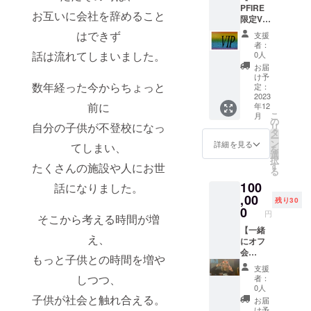
の写真
PFIRE
をお送
星」
の①②
お互いに会社を辞めること
限定VIP
りいた
（エス
のこと
カード
しま
テサロ
はできず
です ※
支援
虹】 ど
す。 ※
ンの名
料金は
者：
のコー
特典利
話は流れてしまいました。
前）で
0人
OPNE
スでも
用は1日
メイン
記念価
お届
表示料
1回まで
施術を
け予
格です
数年経った今からちょっと
金より
※2033
定：
受けた
※価格は
1,500円
2023
年12月
場合の
予告な
前に
年12
引き！
31日ま
み有効
く変更
こ
月
使い方
で有効
の
※メイン
になる
自分の子供が不登校になっ
リ
によっ
※デザイ
タ
施術と
可能性
ー
てはリ
ンが異
ン
は2枚目
詳細を見る
がござ
てしまい、
を
ターン
なる場
選
の写真
います
択
の方が
合があ
す
たくさんの施設や人にお世
の①②
※予約方
る
大きく
ります
のこと
法は本
100
なる?!
話になりました。
※IABiBi
です ※
文の︎
ご自宅
,00
が経営
料金は
「ご予
残り30
にVIP
する
0
OPNE
約はこ
円
そこから考える時間が増
カード
「木
記念価
ちらか
をお送
【一緒
星」
格です
ら」か
え、
りいた
にオフ
（エス
※価格は
らお進
しま
会
テサロ
予告な
みくだ
もっと子供との時間を増や
す。 ※
権！】
ンの名
く変更
さい ※
支援
特典利
いいじ
前）で
になる
しつつ、
ボトル-
者：
用は1日
ま本人
メイン
可能性
0人
ステン
1回まで
とオフ
子供が社会と触れ合える。
施術を
がござ
レス製
お届
※2033
会がで
受けた
います
け予