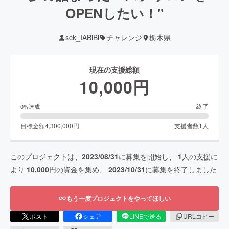
OPENしたい！"
sck_IABiBi
チャレンジ
栃木県
現在の支援総額
10,000
円
終了
0
%達成
目標金額
4,300,000
円
支援者数
1
人
このプロジェクトは、
2023/08/31
に募集を開始し、
1
人の支援に
より
10,000
円の資金を集め、
2023/10/31
に募集を終了しました
もう一度プロジェクトをやってほしい
ポスト
シェア
LINEで送る
URLコピー