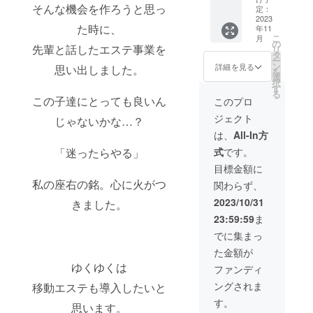
※色はホ
そんな機会を作ろうと思っ
年12月
きる権
場合の
定：
※予約方
ワイ
31日ま
利。 ご
2023
み有効
法は本
ト、シ
た時に、
年11
で有効
招待の
※メイン
文の︎
ル
こ
月
※デザイ
メール
施術と
の
「ご予
バー、
先輩と話したエステ事業を
リ
ンが異
をお送
は2枚目
タ
約はこ
ブラッ
ー
なる場
りいた
の写真
ン
ちらか
詳細を見る
思い出しました。
ク、ネ
を
合があ
しま
の①②
選
ら」か
イビー
択
ります
す！ 宇
のこと
す
らお進
からお
る
※IABiBi
都宮市
です ※
この子達にとっても良いん
みくだ
このプロ
選びく
が経営
内の私
料金は
さい
ださい
ジェクト
じゃないかな…？
する
の知っ
OPNE
※写真は
「木
ている
記念価
は、
All-In方
イメー
星」
お店で
格です
ジで
「迷ったらやる」
式
です。
（エス
一緒に
※価格は
す。デ
テサロ
熱く語
予告な
目標金額に
ザイン
ンの名
りま
く変更
が異な
私の座右の銘。心に火がつ
関わらず、
前）で
しょ
になる
る場合
メイン
う︎！！
可能性
2023/10/31
があり
きました。
施術を
※日程は
がござ
ます。
23:59:59
ま
受けた
メール
います
※準備が
場合の
にてや
※予約方
でに集まっ
整い次
み有効
りとり
法は本
第発送
た金額が
※メイン
させて
文の︎
となり
施術と
くださ
ゆくゆくは
「ご予
ファンディ
ますの
は2枚目
い ※1店
約はこ
で、お
ングされま
移動エステも導入したいと
の写真
舗のみ
ちらか
届け時
の①②
※1リ
ら」か
す。
期が前
思います。
のこと
ターン
らお進