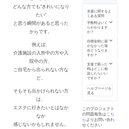
後する
です ※
につき1
みくだ
可能性
どんな方でも”きれいになり
料金は
回だけ
さい
がござ
支援に関するよ
OPNE
です ※
たい”
いま
くある質問
記念価
場所代
す。 ※
格です
や会食
と思う瞬間があると思った
手数料はいく
連絡用
※価格は
費等発
らかかります
として
からです。
予告な
生した
か？
アドレ
く変更
費用は
スも必
になる
別途で
目標金額に届
須とさ
例えば、
可能性
す ※各
かなかった場
せてい
がござ
お店の
合どうなりま
ただき
介護施設の入所中の方や入
います
閉店時
すか？
ます。
※予約方
間まで
院中の方、
法は本
※交通費
支援で困った
文の︎
や滞在
ご自宅から出られない方な
時はどこに相
「ご予
費など
談したらいい
ど。
約はこ
は含み
ですか？
ちらか
ません
ら」か
※念のた
ヘルプページを
そもそも出かけられない方
らお進
めお届
見る
みくだ
け先必
は、
さい
須 ※20
歳未満
エステに行きたいとはなか
このプロジェクト
の方の
の問題報告は
こち
飲酒は
なか
禁止で
ら
よりお問い合わ
す。20
感じないかもしれません。
せください
歳未満