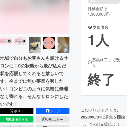
0%
目標金額は
まちづくり・地域活性化
4,300,000円
支援者数
CAMPFIRE for Social Good
CAMPFIRE Creation
1
人
CAMPFIREふるさと納税
machi-ya
コミュニティ
地域で自分もお客さんも輝けるサ
募集終了まで残
り
ロンに！0の状態から飛び込んだ
終了
私を応援してくれると嬉しいで
す。今までに無い事業を興した
い！コンビニのように気軽に無理
なく寄れる、そんなサロンにした
いです！
このプロジェクトは、
ポスト
シェア
2023/08/31
に募集を開始
LINEで送る
URLコピー
し、
1
人の支援により