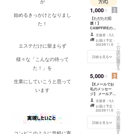
が
方式)
が見えて来
1,000
ました。皆
円
始めるきっかけとなりまし
さんの応援
【ただただ応
た！
が励みにな
援！】
CAMPFIREの
ります。
メッセージ機能
支援者：0人
で お礼のメッ
お届け予定：
セージのお届け
こ
2023年11月
エステだけに留まらず
の
です！
リ
タ
ー
ン
詳細を見る
様々な「こんなの待って
を
選
択
す
た！」を
る
5,000
円
生業にしていこうと思って
【Eメールでお
礼のメッセー
います
ジ】 メールアド
レスだけお伺い
支援者：0人
させていただ
お届け予定：
き、 お礼のメッ
こ
2023年11月
の
セージをお届け
リ
タ
させて頂きま
ー
ン
す。
詳細を見る
を
選
択
す
コンビニのように気軽に寄