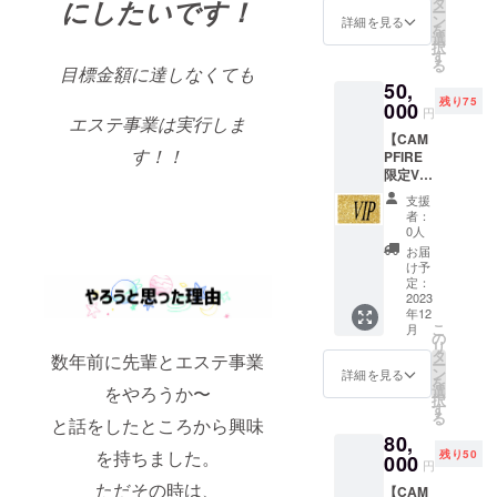
種は紙
タ
にしたいです！
ー
はリ
で発行
ン
詳細を見る
を
ターン
し、
選
択
の方が
IABiBi
す
る
大きく
目標金額に達しなくても
が経営
50,
なる?!
する
残り75
ご自宅
000
「木
円
エステ事業は実行しま
にVIP
星」
【CAM
カード
（エス
す！！
PFIRE
をお送
テサロ
限定VIP
りいた
ンの名
カード
しま
前）で
支援
金】 ど
す。 ※
のみ使
者：
のコー
特典利
えま
0人
スでも
用は1日
す。
お届
表示料
1回まで
※OFF
け予
金より
※2033
定：
クーポ
1,000円
2023
年12月
ンはメ
年12
引き！
31日ま
イン施
こ
月
使い方
で有効
の
術を受
リ
によっ
※デザイ
タ
けた場
数年前に先輩とエステ事業
ー
てはリ
ンが異
ン
合のみ
詳細を見る
を
ターン
なる場
をやろうか〜
選
有効。1
択
の方が
合があ
す
日1枚ま
る
と話をしたところから興味
大きく
ります
で。 ※
80,
なる?!
※IABiBi
メイン
を持ちました。
残り50
ご自宅
000
が経営
施術と
円
にVIP
する
は3枚目
ただその時は、
【CAM
カード
「木