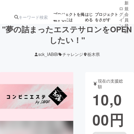
新
ロ
規
グ
会
プロジェクトを掲
はじ
プロジェクト
/
載するには
める
をさがす
イ
員
ン
登
"夢の詰まったエステサロンをOPEN
録
したい！"
人気のプロ
注目のリ
注目の新着プロ
募集終了が近いプ
もうすぐ公開
sck_IABiBi
チャレンジ
栃木県
ジェクト
ターン
ジェクト
ロジェクト
されます
アート・写真
音楽
現在の支援総
額
10,0
テクノロジー・ガジェット
ゲーム・サ
00
円
映像・映画
書籍・雑誌
ビジネス・起業
チャレンジ