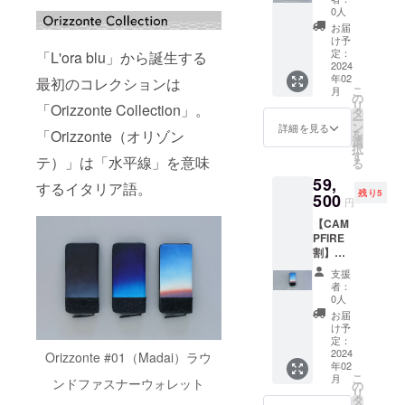
景をそ
とい
受注生
「色の
ロナ
ラー］
定納期
容
いただ
「Orizz
0人
て、美
のまま
う、海
産の
変更」
ウィル
Lora
に間に
「Orizz
きます
onte
しい風
お届
お財布
外には
為、ま
などは
スの影
blu もし
合わな
onte
ので、
#01（M
け予
景をそ
に。 し
見られ
た
いかな
響やご
くはIl
い場合
#01（M
定：
ご理解
adai）
「L'ora blu」から誕生する
のまま
かも、
ない日
CAMPF
る理由
注文状
notturn
2024
でも、
adai）
賜りま
ラウン
お財布
縁起の
本独自
IRE規約
でもで
年02
況、使
o×1個】
最初のコレクションは
「キャ
ラウン
すよう
ドファ
に。 し
良い
の技法
こ
および
月
きませ
用部材
【10個
ンセ
ドファ
の
お願い
スナー
かも、
「鯛」
を使
リ
手数料
ん。必
「Orizzonte Collection」。
の供給
限定】
ル」
スナー
タ
いたし
ウォ
縁起の
からで
い、薄
ー
の発生
ず、間
状況、
一般販
「商品
ウォ
ン
ます。
レット
詳細を見る
良い
きた
くて使
を
「Orizzonte（オリゾン
などの
違いの
製造工
売予定
の変
レット
選
※デザイ
｜カ
「鯛」
フィッ
いやす
択
理由か
ないよ
程上の
価格：
更」
｜特別
す
ン・仕
ラー：Il
からで
シュレ
テ）」は「水平線」を意味
い名刺
る
ら、支
うに十
都合等
66,000
「色の
カ
様は変
notturn
きた
ザーを
入れを
援確定
分確認
59,
により
円（税
変更」
ラー：
更にな
o（夜景
するイタリア語。
フィッ
使いま
つくり
後の
の上、
残り5
出荷時
込）
500
などは
L'ora
る可能
画｜ブ
シュレ
円
した。
まし
「キャ
ご支援
期が遅
→15%
できま
magica
性もご
ラック
ザーを
ずっと
た。 ▼
ンセ
いただ
【CAM
れる場
OFF：
せん。
（マ
ざいま
系グラ
使いま
眺めた
納期
ル」
きます
PFIRE
合があ
56,100
責任を
ジック
す。ご
デー
した。
くなる
2024年
「商品
よう、
割】
りま
円 ▼内
持って
アワー
了承く
ショ
ずっと
縁起の
2月予定
の変
お願い
【長財
す。
容
納品を
｜多色
ださ
ン）」
眺めた
支援
良い逸
▼注意
更」
いたし
布［特
「万が
「Orizz
させて
グラ
い。
のいず
者：
くなる
品で
事項 ※
「色の
ます。
別カ
一」予
onte
いただ
デー
0人
れか1個
縁起の
す。 ▼
受注生
変更」
※備考欄
ラー］
定納期
#01（M
きます
ショ
▼詳細
お届
良い逸
納期
産の
などは
に希望
Lora
に間に
adai）
ので、
ン）」
け予
フィッ
品で
2024年
為、ま
いかな
（例：
magica
合わな
ラウン
定：
ご理解
：1個
シュレ
す。 ▼
2月予定
た
る理由
カラー
（マ
2024
い場合
ドファ
Orizzonte #01（Madai）ラウ
賜りま
▼詳細
ザーの
納期
▼注意
CAMPF
でもで
年02
変更・
ジック
でも、
スナー
すよう
フィッ
鱗模様
2024年
事項 ※
こ
IRE規約
月
きませ
ンドファスナーウォレット
配達日
ア
「キャ
ウォ
の
お願い
シュレ
を「海
2月予定
受注生
リ
および
ん。必
時指定
ワー）
ンセ
レット
タ
いたし
ザーの
の波」
▼注意