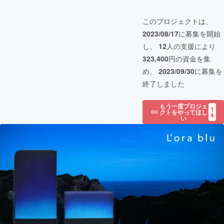
このプロジェクトは、
2023/08/17
に募集を開始
し、
12
人の支援により
323,400
円の資金を集
め、
2023/09/30
に募集を
終了しました
もう一度プロジェ
1
クトをやってほし
4
い