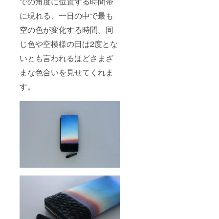
での角度に位置する時間帯
ます。
様は変
※デザイ
更にな
に現れる、一日の中で最も
ン・仕
る可能
様は変
性もご
空の色が変化する時間。同
更にな
ざいま
じ色や空模様の日は2度とな
る可能
す。ご
性もご
了承く
いとも言われるほどさまざ
ざいま
ださ
す。ご
い。
まな色合いを見せてくれま
了承く
ださ
す。
い。