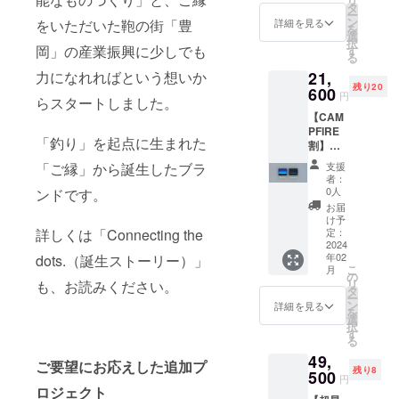
リ
限定】
blu（ブ
タ
欠かせ
情では
う。 ▼
るた
ー
一般販
ルーア
ン
なくな
詳細を見る
をいただいた鞄の街「豊
ない海
納期
め、お
を
売予定
ワー｜
選
りそ
の波」
2024年
届けす
択
価格：
岡」の産業振興に少しでも
ブルー
す
う。 縁
のよう
2月予定
る実物
る
24,000
系グラ
起の良
に、鱗
▼注意
の色調
力になれればという想いか
21,
円（税
デー
い
の模様
事項 ※
とは異
残り20
込）
600
ショ
「鯛」
にも同
円
受注生
なりま
らスタートしました。
→12%
ン）」
の
じ模様
産の
す。竹
【CAM
OFF：
もしく
フィッ
はあり
為、ま
沢うる
PFIRE
21,120
は
シュレ
ませ
た
「釣り」を起点に生まれた
ま氏監
割】
円 ▼内
「Orizz
ザーと
ん。
CAMPF
修のも
【名刺
容
onte
国産
「ご縁」から誕生したブラ
「世界
支援
IRE規約
と、美
入れ
「Orizz
#02（B
キップ
者：
に一つ
および
しい色
［カ
onte
uri）名
0人
ンドです。
レザー
だけ」
手数料
調の再
ラー］
#02（B
刺入れ
のコン
お届
の
の発生
現に尽
Lora
uri）名
｜カ
け予
ビで仕
シュー
などの
力した
blu もし
詳しくは「Connecting the
刺入れ
定：
ラー：Il
上げま
ホーン
理由か
ポスト
くはIl
2024
｜カ
notturn
した。
と共に
ら、支
カード
年02
dots.（誕生ストーリー）」
notturn
ラー：
o（夜景
「ひと
出かけ
援確定
こ
をお届
月
o×1個】
L'ora
の
画｜ブ
ときも
ましょ
後の
リ
も、お読みください。
けいた
【20個
blu（ブ
タ
ラック
同じ表
う。 ▼
「キャ
ー
しま
限定】
ルーア
ン
系グラ
詳細を見る
情では
納期
ンセ
を
す。 ▼
一般販
ワー｜
選
デー
ない海
2024年
ル」
択
納期
売予定
ブルー
す
ショ
の波」
2月予定
「商品
る
2024年
価格：
系グラ
ン）」
のよう
▼注意
の変
2月予定
49,
24,000
デー
のいず
ご要望にお応えした追加プ
に、鱗
事項 ※
更」
残り8
円（税
500
ショ
れか1個
の模様
円
受注生
「色の
込）
ン）」
ロジェクト
▼詳細
にも同
産の
変更」