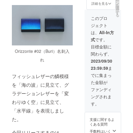
産の
ー
手数料
ず、間
等）を
×1個】
ル」
｜カ
ン
ます。
鱗模様
詳細を見る
に見立
事項 ※
為、ま
を
の発生
違いの
記載い
【5個限
「商品
ラー：
選
※デザイ
を「海
て、グ
受注生
た
択
などの
ないよ
ただき
定】 一
の変
L'ora
す
ン・仕
の波」
ラデー
産の
CAMPF
る
理由か
うに十
まして
般販売
更」
blu（ブ
様は変
に見立
このプロ
ション
為、ま
IRE規約
ら、支
分確認
も、い
予定価
「色の
ルーア
更にな
て、グ
レザー
た
および
援確定
ジェクト
の上、
かなる
格：
変更」
ワー｜
る可能
ラデー
を「変
CAMPF
手数料
後の
ご支援
希望に
70,000
などは
ブルー
性もご
ション
は、
All-In方
わりゆ
IRE規約
の発生
「キャ
いただ
もお応
円（税
できま
系グラ
ざいま
レザー
く空」
および
などの
ンセ
式
です。
きます
えでき
込）
せん。
デー
す。ご
を「変
に見立
手数料
理由か
ル」
よう、
ません
→15%
責任を
ショ
了承く
わりゆ
目標金額に
て、美
の発生
ら、支
「商品
お願い
ので、
OFF：
持って
ン）」
ださ
く空」
Orizzonte #02（Buri）名刺入
しい風
などの
援確定
の変
関わらず、
いたし
あらか
59,500
納品を
もしく
い。
に見立
景をそ
理由か
後の
更」
ます。
じめご
円 ▼内
れ
させて
は
て、美
2023/09/30
のまま
ら、支
「キャ
「色の
※備考欄
了承く
容
いただ
「Orizz
しい風
お財布
援確定
ンセ
変更」
23:59:59
ま
に希望
ださい
「Orizz
きます
onte
景をそ
に。 し
後の
ル」
などは
（例：
ませ。
onte
ので、
#01（M
のまま
でに集まっ
かも、
フィッシュレザーの鱗模様
「キャ
「商品
いかな
カラー
※新型コ
#01（M
ご理解
adai）
お財布
縁起の
ンセ
の変
る理由
た金額が
変更・
ロナ
adai）
賜りま
ラウン
に。 し
を「海の波」に見立て、グ
良い
ル」
更」
でもで
配達日
ウィル
ラウン
すよう
ドファ
かも、
ファンディ
「鯛」
「商品
「色の
きませ
時指定
スの影
ドファ
ラデーションレザーを「変
お願い
スナー
縁起の
からで
の変
変更」
ん。必
ングされま
等）を
響やご
スナー
いたし
ウォ
良い
きた
更」
などは
ず、間
記載い
わりゆく空」に見立て、
注文状
ウォ
ます。
レット
「鯛」
す。
フィッ
「色の
いかな
違いの
ただき
況、使
レット
※デザイ
｜カ
からで
シュレ
変更」
る理由
「水平線」を表現しまし
ないよ
まして
用部材
｜特別
ン・仕
ラー：Il
きた
ザーを
などは
でもで
うに十
も、い
の供給
カ
様は変
notturn
フィッ
使いま
いかな
た。
きませ
支援に関するよ
分確認
かなる
状況、
ラー：
更にな
o（夜景
シュレ
した。
る理由
ん。必
くある質問
の上、
希望に
製造工
L'ora
る可能
画｜ブ
ザーを
ずっと
でもで
ず、間
ご支援
もお応
程上の
magica
性もご
ラック
手数料はいく
使いま
今回リリースするのは、
眺めた
きませ