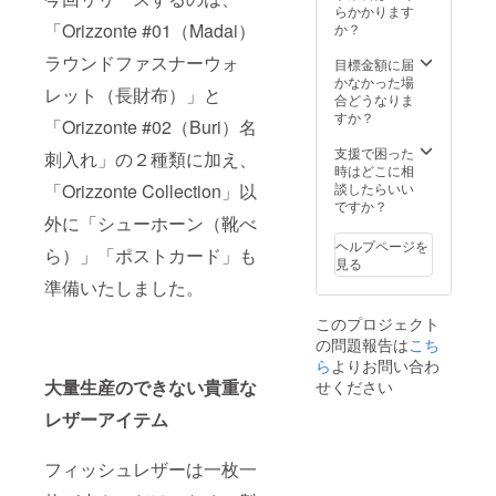
違いの
いただ
えでき
都合等
（マ
ざいま
系グラ
らかかります
した。
くなる
ん。必
ないよ
きます
ません
により
ジック
す。ご
デー
「Orizzonte #01（Madai）
か？
ずっと
縁起の
ず、間
うに十
よう、
ので、
出荷時
アワー
了承く
ショ
眺めた
良い逸
違いの
分確認
お願い
あらか
ラウンドファスナーウォ
期が遅
｜多色
ださ
ン）」
目標金額に届
くなる
品で
ないよ
の上、
いたし
じめご
れる場
グラ
い。
のいず
かなかった場
縁起の
す。 ▼
うに十
ご支援
ます。
レット（長財布）」と
了承く
合があ
デー
れか1個
合どうなりま
良い逸
納期
分確認
いただ
※備考欄
ださい
りま
ショ
▼詳細
すか？
品で
2024年
の上、
「Orizzonte #02（Buri）名
きます
に希望
ませ。
す。
ン）」
フィッ
す。 ▼
2月予定
ご支援
よう、
（例：
※新型コ
「万が
：1個
シュレ
支援で困った
納期
▼注意
刺入れ」の２種類に加え、
いただ
お願い
カラー
ロナ
一」予
▼詳細
ザーの
時はどこに相
2024年
事項 ※
きます
いたし
変更・
ウィル
定納期
フィッ
鱗模様
談したらいい
「Orizzonte Collection」以
2月予定
受注生
よう、
ます。
配達日
スの影
に間に
シュレ
を「海
ですか？
▼注意
産の
お願い
※備考欄
時指定
響やご
合わな
ザーの
外に「シューホーン（靴べ
の波」
事項 ※
為、ま
いたし
に希望
等）を
注文状
い場合
鱗模様
に見立
受注生
た
ヘルプページを
ます。
（例：
記載い
ら）」「ポストカード」も
況、使
でも、
を「海
て、グ
産の
CAMPF
見る
※備考欄
カラー
ただき
用部材
「キャ
の波」
ラデー
為、ま
IRE規約
に希望
変更・
準備いたしました。
まして
の供給
ンセ
に見立
ション
た
および
（例：
配達日
も、い
状況、
ル」
て、グ
レザー
CAMPF
手数料
カラー
時指定
このプロジェクト
かなる
製造工
「商品
ラデー
を「変
IRE規約
の発生
変更・
等）を
希望に
程上の
の問題報告は
こち
の変
ション
わりゆ
および
などの
配達日
記載い
もお応
都合等
更」
レザー
ら
よりお問い合わ
く空」
手数料
理由か
時指定
ただき
えでき
により
「色の
を「変
に見立
の発生
大量生産のできない貴重な
せください
ら、支
等）を
まして
ません
出荷時
変更」
わりゆ
て、美
などの
援確定
記載い
も、い
ので、
期が遅
などは
く空」
レザーアイテム
しい風
理由か
後の
ただき
かなる
あらか
れる場
できま
に見立
景をそ
ら、支
「キャ
まして
希望に
じめご
合があ
せん。
て、美
のまま
援確定
ンセ
も、い
もお応
了承く
りま
フィッシュレザーは一枚一
責任を
しい風
お財布
後の
ル」
かなる
えでき
ださい
す。
持って
景をそ
に。 し
「キャ
「商品
希望に