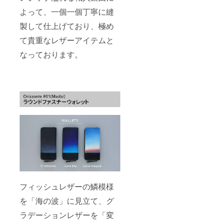
一」予
「キャ
お願い
為、ま
IRE規約
（例：
配達日
す。
定納期
ンセ
いたし
よって、一個一個丁寧に縫
た
および
カラー
時指定
「万が
に間に
ル」
ます。
CAMPF
手数料
変更・
等）を
一」予
合わな
製して仕上げており、極め
「商品
※デザイ
IRE規約
の発生
配達日
記載い
定納期
い場合
の変
ン・仕
および
などの
時指定
ただき
に間に
て貴重なレザーアイテムと
でも、
更」
様は変
手数料
理由か
等）を
まして
合わな
「キャ
「色の
更にな
の発生
ら、支
記載い
なっております。
も、い
い場合
ンセ
変更」
る可能
などの
援確定
ただき
かなる
でも、
ル」
などは
性もご
理由か
後の
まして
希望に
「キャ
「商品
できま
ざいま
ら、支
「キャ
も、い
もお応
ンセ
の変
せん。
す。ご
援確定
ンセ
かなる
えでき
ル」
更」
責任を
了承く
後の
ル」
希望に
ません
「商品
「色の
持って
ださ
「キャ
「商品
もお応
ので、
の変
変更」
納品を
い。
ンセ
の変
えでき
あらか
更」
などは
させて
ル」
更」
ません
じめご
「色の
できま
いただ
「商品
「色の
ので、
了承く
変更」
せん。
きます
の変
変更」
あらか
ださい
などは
責任を
ので、
更」
などは
じめご
ませ。
できま
持って
ご理解
「色の
いかな
了承く
※新型コ
せん。
納品を
賜りま
変更」
る理由
ださい
ロナ
責任を
させて
すよう
などは
でもで
ませ。
ウィル
持って
いただ
お願い
いかな
きませ
※新型コ
スの影
納品を
きます
いたし
る理由
ん。必
ロナ
響やご
させて
ので、
ます。
でもで
フィッシュレザーの鱗模様
ず、間
ウィル
注文状
いただ
ご理解
※デザイ
きませ
違いの
スの影
況、使
きます
賜りま
ン・仕
を「海の波」に見立て、グ
ん。必
ないよ
響やご
用部材
ので、
すよう
様は変
ず、間
うに十
注文状
の供給
ご理解
お願い
ラデーションレザーを「変
更にな
違いの
分確認
況、使
状況、
賜りま