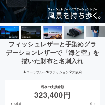
フィッシュレザーと手染めグラ
デーションレザーで「海と空」を
描いた財布と名刺入れ
ローラブルー
ファッション
大阪府
現在の支援総額
323,400
円
終了
161
%達成