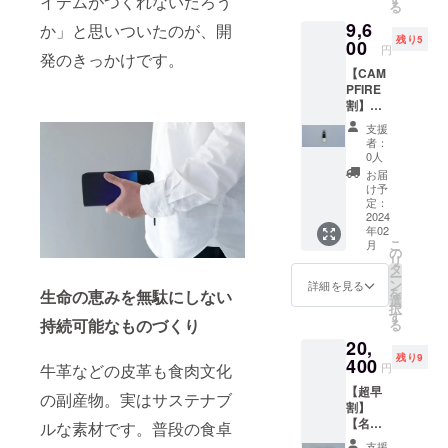
イテムがつくれないだろう
る
9,000円
リア
を入れ
9,6
▼内容
か」と思いついたのが、開
語。 小
ていま
残り5
「Parte
00
ぶりの
せん。
円
発のきっかけです。
nza
シュー
部屋に
【CAM
#01（M
ホーン
飾った
PFIRE
adai）
はキー
り、友
割】
シュー
ホル
人に
【シュ
ホー
ダーと
送った
支援
ーホー
ン」：1
しても
りし
者：
ン×1
個 ▼詳
使用で
0人
て、美
個】
細
き、靴
しい風
お届
【5個限
「Parte
を履い
け予
景をお
定】 一
nza（パ
定：
て「出
楽しみ
般販売
2024
ルテン
発」す
くださ
年02
予定価
ツァ）
る際に
い 今回
こ
月
格：
」は
の
欠かせ
のプロ
リ
12,000
「出
タ
なくな
ジェク
ー
円（税
発」を
ン
りそ
詳細を見る
トのレ
を
生命の恵みを無駄にしない
込）
意味す
選
う。 縁
ザーア
択
→20%
るイタ
す
起の良
イテム
持続可能なものづくり
る
OFF：
リア
い
がお気
20,
9,600円
語。 小
「鯛」
に召さ
残り9
▼内容
400
ぶりの
の
ない場
牛革などの皮革も食肉文化
円
「Parte
シュー
フィッ
合で
【超早
nza
ホーン
の副産物。実はサステナブ
シュレ
も、今
割】
#01（M
はキー
ザーと
後の
【名刺
adai）
ルな素材です。普段の食卓
ホル
国産
「L'ora
入れ
シュー
ダーと
キップ
blu」の
支援