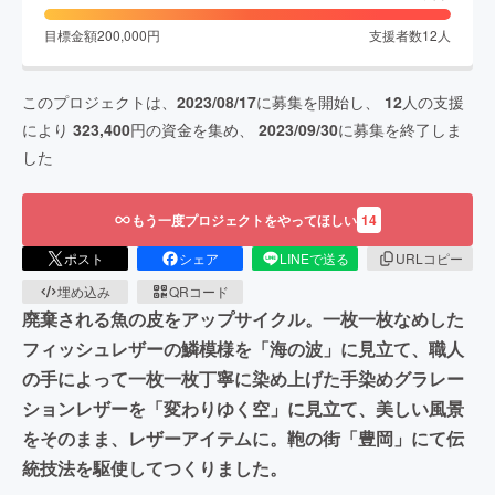
目標金額
200,000
円
支援者数
12
人
このプロジェクトは、
2023/08/17
に募集を開始し、
12
人の支援
により
323,400
円の資金を集め、
2023/09/30
に募集を終了しま
した
もう一度プロジェクトをやってほしい
14
ポスト
シェア
LINEで送る
URLコピー
埋め込み
QRコード
廃棄される魚の皮をアップサイクル。一枚一枚なめした
フィッシュレザーの鱗模様を「海の波」に見立て、職人
の手によって一枚一枚丁寧に染め上げた手染めグラレー
ションレザーを「変わりゆく空」に見立て、美しい風景
をそのまま、レザーアイテムに。鞄の街「豊岡」にて伝
統技法を駆使してつくりました。