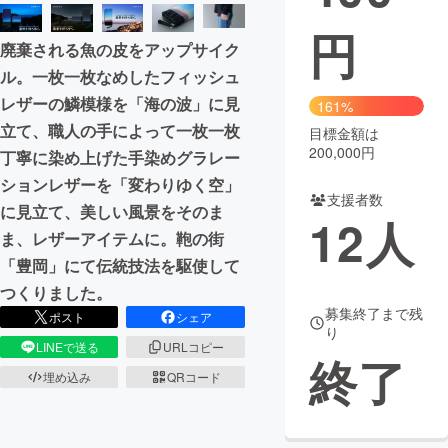
円
まちづくり・地域活性化
廃棄される魚の皮をアップサイク
ル。一枚一枚なめしたフィッシュ
CAMPFIRE for Social Good
CAMPFIRE Creation
レザーの鱗模様を「海の波」に見
161%
CAMPFIREふるさと納税
machi-ya
コミュニティ
立て、職人の手によって一枚一枚
目標金額は
200,000円
丁寧に染め上げた手染めグラレー
ションレザーを「変わりゆく空」
支援者数
に見立て、美しい風景をそのま
12
人
ま、レザーアイテムに。鞄の街
「豊岡」にて伝統技法を駆使して
つくりました。
募集終了まで残
ポスト
シェア
り
LINEで送る
URLコピー
終了
埋め込み
QRコード