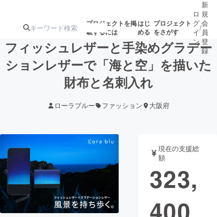
新
ロ
規
グ
会
プロジェクトを掲
はじ
プロジェクト
/
載するには
める
をさがす
イ
員
ン
登
フィッシュレザーと手染めグラデー
録
ションレザーで「海と空」を描いた
財布と名刺入れ
人気のプロ
注目のリ
注目の新着プロ
募集終了が近いプ
もうすぐ公開
ジェクト
ターン
ジェクト
ロジェクト
されます
ローラブルー
ファッション
大阪府
アート・写真
音楽
現在の支援総
テクノロジー・ガジェット
ゲーム・サ
額
323,
映像・映画
書籍・雑誌
400
ビジネス・起業
チャレンジ