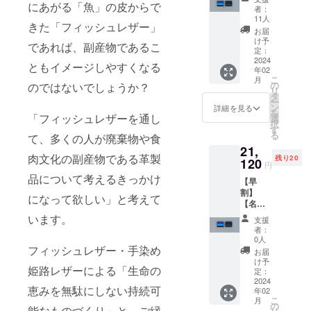
にあがる「魚」の皮からで
［カ
ホー
しても
レザー
者：
アイテ
ラー］
ン」：1
使用で
11人
のコン
ムに期
きた「フィッシュレザー」
Lora
個 ▼詳
き、靴
ビで仕
お届
待いた
blu もし
細
を履い
け予
上げま
だける
であれば、副産物であるこ
くはIl
「Parte
定：
て「出
した。
場合に
notturn
2024
nza（パ
発」す
「ひと
ともイメージしやすくなる
は、ぜ
年02
o×1個】
ルテン
る際に
ときも
ひ「ポ
こ
月
【20個
ツァ）
の
のではないでしょうか？
欠かせ
同じ表
スト
リ
限定】
」は
タ
なくな
情では
カード
ー
一般販
「出
ン
りそ
詳細を見る
ない海
（3枚
を
売予定
「フィッシュレザーを通し
発」を
選
う。 縁
の波」
セッ
択
価格：
意味す
す
起の良
のよう
ト）」
る
て、多くの人が廃棄物や食
24,000
るイタ
い
に、鱗
でのご
21,
円（税
リア
「鯛」
の模様
支援を
肉文化の副産物である革製
残り20
込）
120
語。 小
の
にも同
円
お願い
→15%
ぶりの
フィッ
じ模様
品について考えるきっかけ
いたし
【早
OFF：
シュー
シュレ
はあり
ます。
割】
20,400
ホーン
ザーと
になって欲しい」と考えて
ませ
※画像
【名刺
円 ▼内
はキー
国産
ん。
は、ポ
入れ
容
います。
ホル
キップ
「世界
支援
スト
［カ
「Orizz
ダーと
レザー
者：
に一つ
カード
ラー］
onte
しても
0人
のコン
だけ」
のサン
Lora
フィッシュレザー・手染め
#02（B
使用で
ビで仕
お届
の
プルを
blu もし
uri）名
き、靴
け予
上げま
シュー
撮影し
姫路レザーによる「生命の
くはIl
刺入れ
定：
を履い
した。
ホーン
たもの
notturn
2024
｜カ
て「出
「ひと
と共に
をWeb
恵みを無駄にしない持続可
年02
o×1個】
ラー：
発」す
ときも
出かけ
で表示
こ
月
【20個
L'ora
の
る際に
同じ表
能なものづくり」と、ご縁
ましょ
してい