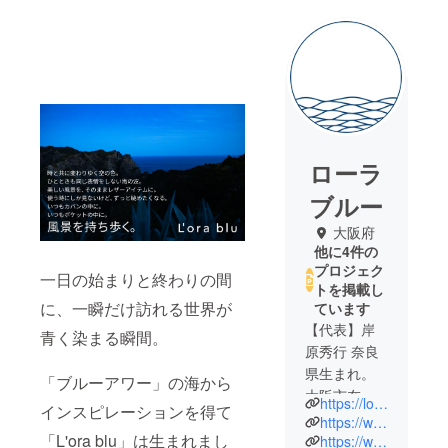
ローラ
ブルー
大阪府
他に4件の
プロジェク
一日の始まりと終わりの間
トを掲載し
に、一瞬だけ訪れる世界が
ています
【代表】岸
青く染まる瞬間。
原秀行 奈良
県生まれ。
「ブルーアワー」の海から
大阪市在
https://lorablu.jp/
インスピレーションを得て
住。同志社
https://www.instagram.com/lorablu.jp/
「L'ora blu」は生まれまし
大学卒。大
https://www.facebook.com/lorablu.jp