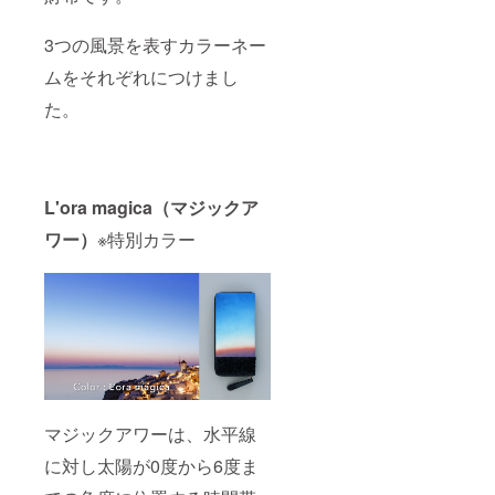
定納期
い場合
に間に
でも、
3つの風景を表すカラーネー
合わな
「キャ
い場合
ンセ
ムをそれぞれにつけまし
でも、
ル」
「キャ
「商品
た。
ンセ
の変
ル」
更」
「商品
「色の
の変
変更」
更」
などは
「色の
L'ora magica（マジックア
できま
変更」
せん。
ワー）
※特別カラー
などは
責任を
できま
持って
せん。
納品を
責任を
させて
持って
いただ
納品を
きます
させて
ので、
いただ
ご理解
きます
賜りま
ので、
すよう
ご理解
お願い
マジックアワーは、水平線
賜りま
いたし
すよう
ます。
に対し太陽が0度から6度ま
お願い
※デザイ
いたし
ン・仕