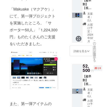
【超早
→10%
もしく
ビジネ
じ模様
為、ま
などは
割】
OFF：
は
スパー
はあり
た
いかな
【長財
「Makuake（マクアケ）」
21,600
「Orizz
ソンな
ませ
CAMPF
る理由
布［カ
円 ▼内
onte
ら誰も
ん。
支援
IRE規約
でもで
にて、第一弾プロジェクト
ラー］
容
#02（B
が日常
者：
「世界
および
きませ
Lora
「Orizz
uri）名
2人
的に
に一つ
手数料
を実施したところ、「サ
ん。必
blu もし
onte
刺入れ
行って
お届
だけ」
の発生
ず、間
くはIl
#02（B
｜カ
け予
いる名
の
ポーター50人」「1,224,300
などの
違いの
notturn
uri）名
定：
ラー：Il
刺交
シュー
理由か
ないよ
o×1個】
2024
刺入れ
notturn
円」ものたくさんのご支援
換。
ホーン
ら、支
うに十
年02
【10個
｜カ
o（夜景
「美し
と共に
援確定
こ
分確認
月
限定】
ラー：
をいただきました。
の
画｜ブ
いグラ
出かけ
後の
リ
の上、
一般販
L'ora
タ
ラック
デー
ましょ
「キャ
ー
ご支援
売予定
blu（ブ
ン
系グラ
詳細を見る
ショ
う。 ▼
ンセ
を
いただ
価格：
ルーア
選
デー
ン」と
納期
ル」
択
きます
66,000
ワー｜
す
ショ
「フィ
2024年
「商品
る
よう、
円（税
ブルー
ン）」
ッシュ
2月予定
の変
お願い
52,
込）
系グラ
のいず
レ
▼注意
更」
いたし
残り5
→25%
500
デー
れか1個
ザー」
円
事項 ※
「色の
ます。
OFF：
ショ
▼詳細
で、
受注生
変更」
※備考欄
【超早
49,500
ン）」
ビジネ
「初め
産の
などは
に希望
割】
円 ▼内
もしく
スパー
まし
為、ま
いかな
（例：
【長財
容
は
ソンな
て」の
た
る理由
カラー
布［特
「Orizz
「Orizz
ら誰も
会話の
支援
CAMPF
でもで
変更・
別カ
onte
onte
が日常
者：
きっか
IRE規約
きませ
配達日
ラー］
#01（M
#02（B
0人
的に
けにな
および
ん。必
時指定
Lora
adai）
uri）名
行って
お届
る名刺
手数料
ず、間
等）を
また、第一弾アイテムの
magica
ラウン
刺入れ
け予
いる名
入れで
の発生
違いの
記載い
（マ