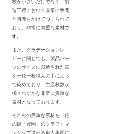
ません
枚が小さいだけでなく、製
ませ。
「万が
納品を
のまま
かも、
ンセ
の変
もお応
ので、
※新型コ
一」予
させて
お財布
縁起の
ル」
更」
えでき
造工程において非常に手間
あらか
ロナ
定納期
いただ
に。 し
良い
「商品
「色の
ません
じめご
ウィル
に間に
きます
かも、
「鯛」
の変
と時間をかけてつくられて
変更」
ので、
了承く
スの影
合わな
ので、
縁起の
からで
更」
などは
あらか
ださい
響やご
い場合
ご理解
良い
きた
おり、非常に貴重な素材で
「色の
いかな
じめご
ませ。
注文状
でも、
賜りま
「鯛」
フィッ
変更」
る理由
了承く
※新型コ
況、使
「キャ
す。
すよう
からで
シュレ
などは
でもで
ださい
ロナ
用部材
ンセ
お願い
きた
ザーを
いかな
きませ
ませ。
ウィル
の供給
ル」
いたし
フィッ
使いま
る理由
ん。必
※新型コ
スの影
状況、
また、グラデーションレ
「商品
ます。
シュレ
した。
でもで
ず、間
ロナ
響やご
製造工
の変
※デザイ
ザーを
ずっと
きませ
違いの
ウィル
ザーに関しても、製品パー
注文状
程上の
更」
ン・仕
使いま
眺めた
ん。必
ないよ
スの影
況、使
都合等
「色の
様は変
した。
くなる
ず、間
うに十
ツのサイズに裁断された革
響やご
用部材
により
変更」
更にな
ずっと
縁起の
違いの
分確認
注文状
の供給
出荷時
などは
る可能
眺めた
良い逸
を一枚一枚職人の手によっ
ないよ
の上、
況、使
状況、
期が遅
できま
性もご
くなる
品で
うに十
ご支援
用部材
製造工
れる場
せん。
ざいま
縁起の
て染めており、生産枚数が
す。 ▼
分確認
いただ
の供給
程上の
合があ
責任を
す。ご
良い逸
納期
の上、
きます
状況、
都合等
りま
極々わずかな非常に貴重な
持って
了承く
品で
2024年
ご支援
よう、
製造工
により
す。
納品を
ださ
す。 ▼
2月予定
いただ
お願い
程上の
出荷時
素材となっております。
「万が
させて
い。
納期
▼注意
きます
いたし
都合等
期が遅
一」予
いただ
2024年
事項 ※
よう、
ます。
により
れる場
定納期
きます
2月予定
受注生
お願い
※備考欄
それらの貴重な素材を、鞄
出荷時
合があ
に間に
ので、
▼注意
産の
いたし
に希望
期が遅
りま
合わな
ご理解
事項 ※
為、ま
ます。
の街「豊岡」のクラフトマ
（例：
れる場
す。
い場合
賜りま
受注生
た
※備考欄
カラー
合があ
「万が
でも、
すよう
産の
ンシップ溢れる職人集団に
CAMPF
に希望
変更・
りま