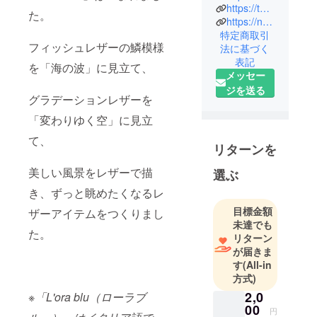
https://twitter.com/Lorablu_jp
日本印刷・
た。
https://note.com/lorablu/
ロームで営
特定商取引
業を行った
フィッシュレザーの鱗模様
法に基づく
後、家業の
表記
を「海の波」に見立て、
婦人靴メー
メッセー
カーの子会
ジを送る
グラデーションレザーを
社としてEC
事業会社を
「変わりゆく空」に見立
設立。
て、
リターンを
ZOZOTOWN
・SHOPLIST
美しい風景をレザーで描
選ぶ
などでラン
き、ずっと眺めたくなるレ
キング常連
目標金額
の人気ブラ
ザーアイテムをつくりまし
未達でも
ンドに育て
た。
リターン
上げ、2020
が届きま
年事業譲
す
(All-in
渡。同年、
方式)
釣り人向け
2,0
※「L'ora blu（ローラブ
アパレルブ
00
円