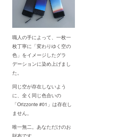
ので、
了承く
などは
責任を
あらか
ださい
できま
持って
じめご
ませ。
せん。
納品を
了承く
※新型コ
責任を
させて
ださい
ロナ
持って
いただ
ませ。
ウィル
納品を
きます
※新型コ
スの影
させて
ので、
職人の手によって、一枚一
ロナ
響やご
いただ
ご理解
ウィル
注文状
きます
賜りま
枚丁寧に「変わりゆく空の
スの影
況、使
ので、
すよう
響やご
用部材
ご理解
お願い
色」をイメージしたグラ
注文状
の供給
賜りま
いたし
況、使
状況、
すよう
ます。
デーションに染め上げまし
用部材
製造工
お願い
※デザイ
の供給
程上の
た。
いたし
ン・仕
状況、
都合等
ます。
様は変
製造工
により
※デザイ
更にな
程上の
同じ空が存在しないよう
出荷時
ン・仕
る可能
都合等
期が遅
様は変
性もご
に、全く同じ色合いの
により
れる場
更にな
ざいま
出荷時
合があ
る可能
す。ご
「Orizzonte #01」は存在し
期が遅
りま
性もご
了承く
れる場
す。
ざいま
ださ
ません。
合があ
「万が
す。ご
い。
りま
一」予
了承く
す。
定納期
ださ
唯一無二。あなただけのお
「万が
に間に
い。
一」予
財布です。
合わな