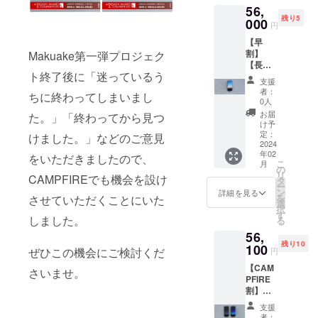
notturn
「フィ
使用
つくり
よう、
ので、
56,
出荷時
込）
ラー：
o（夜景
ッシュ
し、ゲ
まし
お願い
あらか
残り5
期が遅
→20%
000
L'ora
画｜ブ
レ
円
ンを担
た。 ▼
いたし
じめご
れる場
OFF：
magica
ラック
ザー」
ぎまし
納期
ます。
了承く
【早
合があ
52,800
（マ
系グラ
で、
た。
2024年
※備考欄
ださい
割】
Makuake第一弾プロジェク
りま
円 ▼内
ジック
デー
「初め
「風琴
2月予定
に希望
ませ。
【長財
す。
容
アワー
ショ
まし
マチ」
▼注意
（例：
ト終了後に「迷っているう
※新型コ
布［特
「万が
「Orizz
｜多色
ン）」
て」の
支援
とい
事項 ※
カラー
ロナ
別カ
一」予
onte
グラ
のいず
者：
会話の
う、海
ちに終わってしまいまし
受注生
変更・
ウィル
ラー］
定納期
#01（M
デー
0人
れか1個
きっか
外には
産の
配達日
スの影
Lora
に間に
adai）
ショ
▼詳細
お届
けにな
た。」「終わってから見つ
見られ
為、ま
時指定
響やご
magica
合わな
ラウン
ン）」
け予
フィッ
る名刺
ない日
た
等）を
注文状
（マ
い場合
ドファ
定：
：1個
けました。」などのご意見
シュレ
入れで
本独自
CAMPF
記載い
況、使
ジック
2024
でも、
スナー
▼詳細
ザーの
す。 し
の技法
IRE規約
ただき
年02
用部材
ア
「キャ
ウォ
をいただきましたので、
フィッ
鱗模様
かも、
を使
こ
および
月
まして
の供給
ワー）
ンセ
レット
の
シュレ
を「海
出世魚
い、薄
リ
手数料
も、い
CAMPFIREでも機会を設け
状況、
×1個】
ル」
｜カ
タ
ザーの
の波」
「ブ
くて使
ー
の発生
かなる
製造工
【5個限
「商品
ラー：
ン
鱗模様
詳細を見る
に見立
リ」の
いやす
を
などの
させていただくことにいた
希望に
程上の
定】 一
の変
L'ora
選
を「海
て、グ
フィッ
い名刺
択
理由か
もお応
都合等
般販売
更」
blu（ブ
す
の波」
ラデー
シュレ
しました。
入れを
る
ら、支
えでき
により
予定価
「色の
ルーア
に見立
ション
ザーを
つくり
援確定
ません
56,
出荷時
格：
変更」
ワー｜
て、グ
レザー
使用
まし
後の
ので、
残り10
期が遅
70,000
100
などは
ブルー
ラデー
を「変
ぜひこの機会にご検討くだ
円
し、ゲ
た。 ▼
「キャ
あらか
れる場
円（税
できま
系グラ
ション
わりゆ
ンを担
納期
ンセ
じめご
【CAM
合があ
込）
せん。
デー
さいませ。
レザー
く空」
ぎまし
2024年
ル」
了承く
PFIRE
りま
→20%
責任を
ショ
を「変
に見立
た。
2月予定
「商品
ださい
割】
す。
OFF：
持って
ン）」
わりゆ
て、美
「風琴
▼注意
の変
ませ。
【長財
「万が
56,000
納品を
もしく
く空」
しい風
支援
マチ」
事項 ※
更」
※新型コ
布［カ
一」予
円 ▼内
させて
は
に見立
者：