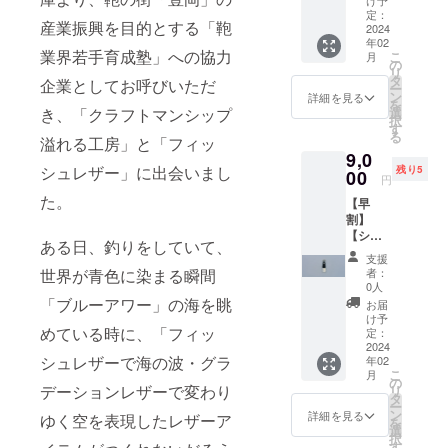
け予
般販売
blu」
定：
の商品コン
産業振興を目的とする「鞄
予定価
2024
「Lora
セプトを思
年02
格：
magica
業界若手育成塾」への協力
こ
月
12,000
いつき商品
」「Il
の
リ
円（税
notturn
タ
企業としてお呼びいただ
開発を行
ー
込）
o」のそ
ン
詳細を見る
を
う。2023年
→30%
れぞれ
き、「クラフトマンシップ
選
択
OFF：
のカ
「Silver
す
る
溢れる工房」と「フィッ
8,400円
ラーと
A'Design
9,0
▼内容
対にな
シュレザー」に出会いまし
残り5
Award」受賞
「Parte
00
る風景
円
nza
写真を
た。
【早
#01（M
ポスト
割】
adai）
カード
【シュ
シュー
にしま
ある日、釣りをしていて、
ーホー
ホー
した。
支援
ン×1
ン」：1
部屋に
世界が青色に染まる瞬間
者：
個】
個 ▼詳
飾るな
0人
【5個限
細
「ブルーアワー」の海を眺
ど、純
お届
定】 一
「Parte
粋に写
け予
めている時に、「フィッ
般販売
nza（パ
定：
真を楽
予定価
2024
ルテン
しんで
シュレザーで海の波・グラ
年02
格：
ツァ）
いただ
こ
月
12,000
」は
の
けるよ
デーションレザーで変わり
リ
円（税
「出
タ
うに、
ー
込）
発」を
ン
写真面
詳細を見る
ゆく空を表現したレザーア
を
→25%
意味す
選
にはロ
択
OFF：
るイタ
す
ゴなど