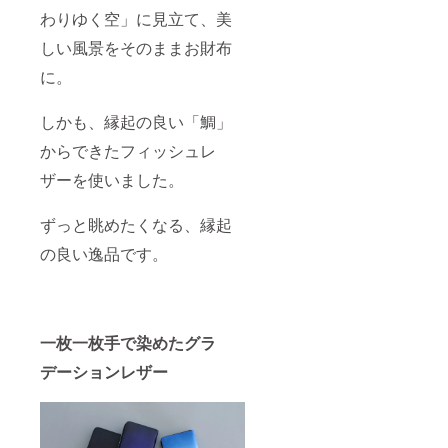
いたし
る可能
ないよ
の上、
用部材
製造工
すよう
わりゆく空」に見立て、美
ます。
性もご
うに十
ご支援
の供給
程上の
お願い
※デザイ
ざいま
分確認
いただ
状況、
しい風景をそのままお財布
都合等
いたし
ン・仕
す。ご
の上、
きます
製造工
により
ます。
様は変
了承く
ご支援
よう、
に。
程上の
出荷時
※デザイ
更にな
ださ
いただ
お願い
都合等
期が遅
ン・仕
る可能
い。
きます
いたし
により
れる場
様は変
性もご
しかも、縁起の良い「鯛」
よう、
ます。
出荷時
合があ
更にな
ざいま
お願い
※備考欄
期が遅
りま
る可能
す。ご
からできたフィッシュレ
いたし
に希望
れる場
す。
性もご
了承く
ます。
（例：
合があ
「万が
ざいま
ザーを使いました。
ださ
※備考欄
カラー
りま
一」予
す。ご
い。
に希望
変更・
す。
定納期
了承く
（例：
配達日
「万が
に間に
ずっと眺めたくなる、縁起
ださ
カラー
時指定
一」予
合わな
い。
変更・
等）を
の良い逸品です。
定納期
い場合
配達日
記載い
に間に
でも、
時指定
ただき
合わな
「キャ
等）を
まして
い場合
ンセ
記載い
も、い
でも、
ル」
ただき
かなる
「キャ
「商品
一枚一枚手で染めたグラ
まして
希望に
ンセ
の変
も、い
もお応
ル」
更」
デーションレザー
かなる
えでき
「商品
「色の
希望に
ません
の変
変更」
もお応
ので、
更」
などは
えでき
あらか
「色の
できま
ません
じめご
変更」
せん。