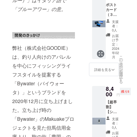
ルー）」はイタリア語で
ランド
ポスト
「Bywater」
「ブルーアワー」の意。
カード
（３枚
を立ち上げ
セッ
「釣り特化
支援
ト）
者：
型パンツ」
「第三
0人
回日経
が話題とな
お届
ナショ
け予
り、鞄の街
ナルジ
定：
弊社（株式会社GOODIE）
「豊岡」の
オグラ
2024
年02
フィッ
産業振興を
は、釣り人向けのアパレル
こ
月
ク写真
の
目的とする
リ
賞グラ
タ
を中心にフィッシングライ
ー
ンプ
「鞄業界若
ン
詳細を見る
を
リ」な
フスタイルを提案する
選
手育成塾」
択
ど、輝
す
る
に招聘。そ
「Bywater（バイウォー
かしい
8,4
経歴を
こで「革工
タ）」というブランドを
残り5
持つ
00
円
房」と
「世界
2020年12月に立ち上げまし
【超早
「フィッ
を旅す
割】
る写真
シュレ
た。立ち上げ時の
【シュ
家」竹
ザー」に出
ーホー
沢うる
「Bywater」のMakuakeプロ
支援
ン×1
ま氏撮
会い、釣り
者：
個】
ジェクトを見た但馬信用金
影によ
0人
の最中に
【5個限
る
お届
庫より、鞄の街「豊岡」の
「L'ora blu」
定】 一
「L'ora