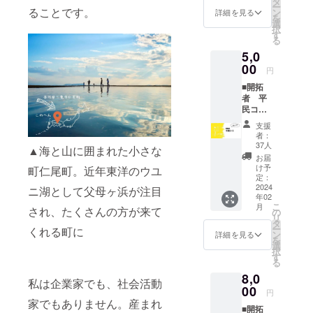
タ
ー
メン
ることです。
掲載希
ン
詳細を見る
を
バーと
望され
選
択
してニ
る方は
す
る
オノチ
備考欄
5,0
ルビ
に記載
レッジ
00
おねが
円
HPへお
いいた
■開拓
名前掲
しま
者 平
載いた
す。
民コー
しま
ス■ ○開
す。 ※
支援
拓者限
掲載期
者：
定 シ
間は事
37人
▲海と山に囲まれた小さな
リアル
業の続
お届
ナン
く限り
け予
町仁尾町。近年東洋のウユ
バー付
掲載い
定：
【住民
2024
たしま
ニ湖として父母ヶ浜が注目
年02
票】を
す ※
こ
月
発行し
され、たくさんの方が来て
ニック
の
リ
ます。※
ネーム
タ
ー
くれる町に
シリア
など本
ン
詳細を見る
を
ルナン
名以外
選
択
バーは
の名前
す
る
支援い
で記載
8,0
ただい
希望の
私は企業家でも、社会活動
た順番
00
方は備
円
でno1〜
考に掲
家でもありません。産まれ
■開拓
発行い
載する