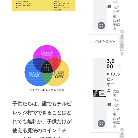
チルビ
くりた
ナー ○
8人
設使用
月）イ
にお名
レロゴ
い未来
あなた
料無料
お届
ベント
前掲載
と青い
を一緒
の本棚
け予
券※ぜひ
参加
※掲載期
鳥ス
に語ら
定：
の紹介
あなた
1000円
間は事
テッ
2024
いませ
をSNS
の活動
割引（1
業の続
年03
カー■
んか？
にて優
のイベ
回） ○
く限り
こ
月
モーネ
※団欒開
の
先的に
ントや
開拓期
掲載い
リ
工房さ
催日は2
タ
ご紹介
販売、
間（拠
たしま
ー
んと子
月〜4月
ン
します
詳細を見る
ワーク
点プレ
す ※
を
供達で
を目処
選
○開拓期
ショッ
オープ
ニック
択
つくっ
に参加
す
間（拠
プにご
ン期間
ネーム
る
たニオ
者の予
点プレ
利用く
３月〜5
など、
3,0
ノチル
定をみ
オープ
ださい
月）ハ
本名以
ビレッ
00
ながら
ン期間
○開拓期
円
レとケ
外のお
ジのロ
決定し
３月〜5
間（拠
コー
名前で
■《チル
ゴと、
ます。
月）施
点プレ
ヒー村
掲載希
ビレ
青い鳥
※どうし
設使用
オープ
民価格
望され
オープ
たちを
ても予
料無料
ン期間
（¥500
る方は
ン記
ステッ
定の合
券※ぜひ
３月〜5
支援
） ○開
備考欄
念》ハ
カーに
わな
あなた
者：
月）イ
拓者限
に記載
レとケ
して送
かった
21人
の活動
ベント
定 村
おねが
子供たちは、誰でもチルビ
珈琲オ
付いた
方は別
のイベ
お届
参加
民オー
いいた
リジナ
しま
途サー
け予
ントや
1000円
プン
レッジ村でできることはど
しま
ルブレ
す。 サ
定：
ビス券
販売、
割引（1
チャッ
す。
ンド
2024
イズ/A4
にて代
ワーク
れでも無料か、子供だけが
回） ○
トご招
年03
コー
サイズ
用させ
ショッ
開拓期
待 ※開
こ
月
ヒード
のシー
の
ていた
使える魔法のコイン「チ
プにご
間（拠
催イベ
リ
リップ
ト1枚
タ
だきま
利用く
点プレ
ントの
ー
パック