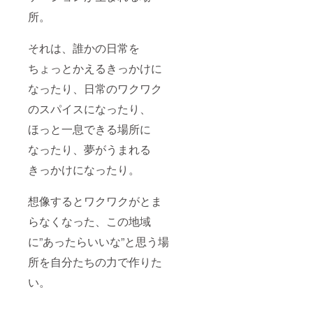
に。 場
所。
所：
cafe de
flots
それは、誰かの日常を
（香川
県三豊
ちょっとかえるきっかけに
市仁尾
町） 定
なったり、日常のワクワク
員20名
のスパイスになったり、
程度/ 各
回 ※2
ほっと一息できる場所に
月〜3月
目処に
なったり、夢がうまれる
支援者
に方の
きっかけになったり。
ご希望
をもと
に開催
想像するとワクワクがとま
日を何
らなくなった、この地域
日か設
定させ
に”あったらいいな”と思う場
ていた
だきま
所を自分たちの力で作りた
す。 ※
開催場
い。
所まで
の交通
費はご