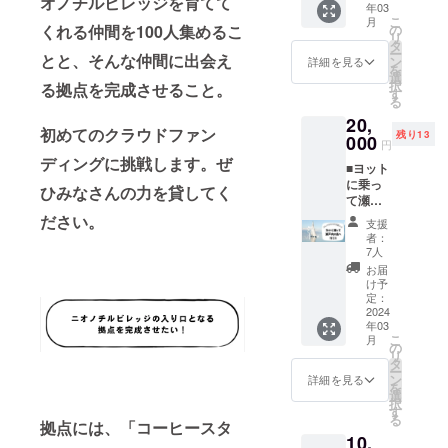
オノチルビレッジを育てて
にたて
ルや注
（2024
年03
す ○開
焙煎士
う。 ど
使った
る方は
る権 ○
こ
意書き
月
年 3月
拓民と
青木陽
ちらの
の
くれる仲間を100人集めるこ
優しい
備考欄
開拓期
リ
をご確
予定）
してHP
平のつ
参加か
タ
お菓
に記載
間（拠
ー
認くだ
○ニオノ
や拠点
くる珈
とと、そんな仲間に出会え
ご希望
ン
子》
詳細を見る
おねが
点プレ
を
さい。
チルビ
掲示板
琲を深
がある
選
○モーネ
いいた
オープ
択
○開拓者
る拠点を完成させること。
レッジ
にお名
く楽し
方はオ
す
工房さ
しま
ン期間
る
限定
がオー
前掲載
むため
プショ
んと子
す。
３月〜5
村民
プンし
20,
※掲載期
の時
ンにて
供達で
月）駄
初めてのクラウドファン
オープ
てから
残り13
間は事
間。彼
000
ご選択
作った
円
菓子屋
ン
そのま
業の続
独自の
くださ
チルビ
ディングに挑戦します。ぜ
さん店
チャッ
ま住民
■ヨット
く限り
哲学に
い。 ど
レロゴ
主権 1
トご招
さんを
に乗っ
掲載い
よって
ちらも
と青い
ひみなさんの力を貸してく
回 ○開
待 ※開
継続さ
て瀬戸
たしま
作り上
ただ食
鳥のス
拓期間
催イベ
れる
内の島
す ※
げられ
ださい。
べに来
テッ
支援
（拠点
ントの
方、初
へ行こ
ニック
た珈琲
るだけ
カー
者：
プレ
先行ご
期村民
う■ ○多
ネーム
の世界
では
7人
（A4サ
オープ
案内
登録料
島美の
など、
は、知
もった
イズ1
お届
ン期間
や、開
（¥3,00
瀬戸内
本名以
れば知
いな
け予
枚） ※
３月〜5
拓者限
0程度）
海を
外のお
るほど
定：
い。つ
原材料
月）施
定イベ
不要で
ヨット
2024
名前で
沼には
くると
及び添
設使用
ントお
年03
す ○ニ
にのっ
掲載希
まるこ
ころか
加物等
こ
料無料
月
あるか
オノチ
て島へ
望され
と間違
の
ら一緒
の食品
リ
券※ぜひ
も、開
ルビ
上陸
る方は
いな
タ
に参加
表示は
ー
あなた
拓期間
レッジ
アート
備考欄
し。豆
ン
できる
詳細を見る
お届け
を
の活動
中、楽
開拓民
の島
に記載
の選び
選
ことも
商品の
択
のイベ
しい村
として
や、樹
おねが
方、淹
す
醍醐味
ラベル
る
ントや
にする
HPや拠
齢1000
拠点には、「コーヒースタ
いいた
れ方、
です。
に表記
販売、
ため
10,
点の掲
年を超
しま
アロ
「おば
されま