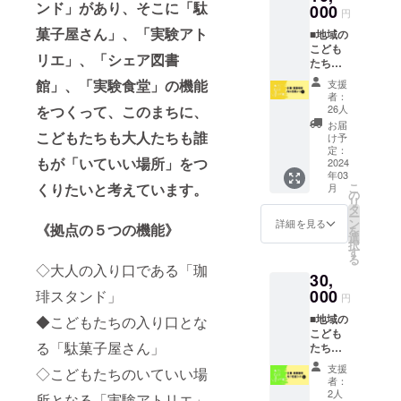
ワーク
ンド」があり、そこに「駄
に、ぜ
示板に
える楠
000
す。
マ、暮
んざい
す。商
円
ショッ
ひご意
お名前
の木が
らしの
ふ
品開封
菓子屋さん」、「実験アト
プにご
見やア
■地域の
を掲載
守る島
中で珈
み」・
前には
利用く
ドバイ
こども
させて
など魅
琲を楽
・・拠
必ずお
リエ」、「シェア図書
ださい
スなど
たちの
いただ
力いっ
しむ新
点オー
届けの
○開拓期
くださ
未来を
きま
ぱいの
たな文
ナーで
館」、「実験食堂」の機能
リター
支援
間（拠
い
育てる
す。 ※
体験を
化をつ
もある
者：
ンに添
点プレ
（2024
協力し
掲載期
アテン
をつくって、このまちに、
くろう
26人
島崎ふ
付され
オープ
年 2月
てくれ
間は事
ドしま
として
み子さ
お届
たラベ
ン期間
予定）
ません
こどもたちも大人たちも誰
業の続
す。 ○
いる彼
け予
ん。
ルや注
３月〜5
○開拓者
か？■ ○
く限り
昼食と
定：
のサロ
「株式
意書き
もが「いていい場所」をつ
月）イ
限定
ホーム
2024
掲載い
おやつ
ン。消
会社暮
をご確
ベント
年03
村作り
ページ
たしま
付 ○ア
費され
らすこ
認くだ
くりたいと考えています。
こ
月
参加
会議
に協賛
す ※
テンド
の
るもの
と 代
さい。
リ
1000円
（オン
企業と
ニック
は辻、
タ
とは一
表」
HPや拠
ー
割引 ○
ライ
してバ
ネーム
ヨット
ン
線を画
詳細を見る
「日々
《拠点の５つの機能》
点の掲
を
開拓期
ン）ご
ナーを
など、
を操縦
選
する
ベーグ
示板に
択
間（拠
招待※ど
掲載さ
本名以
してく
す
コー
ル研究
おなま
る
点プレ
んなゲ
せてい
外のお
れるの
ヒーの
◇大人の入り口である「珈
所 所
えを掲
オープ
30,
ストが
ただき
名前で
はヨッ
楽しみ
長」
載させ
ン期間
来るか
ます。
000
琲スタンド」
掲載希
トに
方をぜ
「天然
円
ていた
３月〜5
はお楽
○拠点掲
望され
乗って
ひ体験
氷にち
だきま
月）ハ
■地域の
◆こどもたちの入り口とな
しみに
示板に
る方は
半世
してみ
か 主
す。 ※
レとケ
こども
（2024
企業様
備考欄
紀、海
てくだ
人」暮
ニック
る「駄菓子屋さん」
コー
たちの
年 3月
のお名
に記載
の魅力
さい 限
らしや
ネーム
ヒー村
未来を
予定）
前を掲
おねが
を子供
定20人
食を礎
支援
など、
◇こどもたちのいていい場
民価格
育てる
○ニオノ
載させ
いいた
達に伝
（定員8
者：
に全国
本名以
（¥500
協力し
チルビ
ていた
しま
えたい
2人
人程度/
所となる「実験アトリエ」
を飛び
外のお