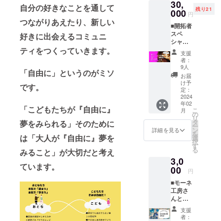
30,
限定
オープ
（交通
れる
自分の好きなことを通して
残り21
シリア
000
ン期間
費や食
方、初
円
ルナン
３月〜5
費など
つながりあえたり、新しい
期村民
■開拓者
バー付
月）図
実費は
登録料
スペ
【住民
好きに出会えるコミュニ
書館員
別途に
（¥3,00
シャル
票】を
として
なりま
0程度）
コース■
ティをつくっていきます。
発行し
図書館
す。）
不要で
支援
○ku;bel
ます。※
にたて
２月〜
者：
す ※開
（クー
シリア
る権 1
9人
３月の
拓期間
「自由に」というのがミソ
ベル）
ルナン
回 ○開
間に計
お届
中、楽
で薪料
バーは
拓期間
け予
画いた
しい村
です。
理をい
支援い
定：
（拠点
しま
にする
ただき
2024
ただい
プレ
す。希
ため
年02
ながら
た順番
オープ
望者の
「こどもたちが『自由に』
に、ぜ
こ
月
仲間と
でno1〜
の
ン期間
方は別
ひご意
リ
過ごす
発行い
タ
３月〜5
夢をみられる」そのために
途グ
見やア
ー
対話の
たしま
ン
月）駄
詳細を見る
ループ
ドバイ
を
時間を
は「大人が『自由に』夢を
す。 ○
選
菓子屋
ライン
スなど
択
ご招
開拓期
す
さん店
にて日
アン
る
みること」が大切だと考え
待。三
間（拠
主権 1
程調整
ケート
3,0
豊のチ
点プレ
回 ○開
いたし
にぜひ
ています。
ル人な
00
オープ
拓期間
ます。
円
ご協力
みさん
ン期間
（拠点
○開拓期
くださ
■モーネ
のつく
３月〜5
プレ
間（拠
い ○開
工房さ
る究極
月）お
オープ
点プレ
拓民と
んと子
の団欒
試し図
ン期間
オープ
してHP
供達で
でこれ
書館
３月〜5
ン期間
支援
や拠点
作った
からつ
オー
月）施
者：
３月〜5
掲示板