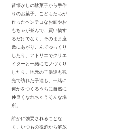
でも閲
にお名
宮下港
母ヶ浜
昔懐かしの駄菓子から手作
覧でき
前掲載
からの
の海水
るよう
※ニック
出港と
を使っ
りのお菓子、こどもたちが
にいた
ネーム
なりま
た「塩
しま
など、
す。集
作ったヘンテコなお面やお
つく
す）
本名以
合場所
り」、
外のお
もちゃが並んで、買い物す
までの
最近で
名前で
交通費
は町の
るだけでなく、そのまま座
掲載希
はご負
生活用
望され
担くだ
水であ
敷にあがりこんでゆっくり
る方は
さい。
る運河
備考欄
※料金に
を子供
したり、アトリエでクリエ
に記載
は保険
たちの
おねが
金額も
イターと一緒にモノづくり
遊べる
いいた
ふくま
公園に
しま
したり。地元の子供達も観
れま
「ど部
す。
す。 HP
活」も
光で訪れた子達も、一緒に
と拠点
開始。
掲示板
その根
何かをつくるうちに自然に
にお名
底にあ
前を掲
るのは
仲良くなれちゃうそんな場
載させ
人の繋
ていた
所。
がりと
だきま
対話が
す。 ※
うみだ
ニック
誰かに強要されることな
す、地
ネーム
域の豊
く、いつもの役割から解放
など本
かな未