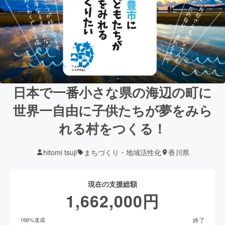
日本で一番小さな県の海辺の町に
世界一自由に子供たちが夢をみら
れる村をつくる！
hitomi tsuji
まちづくり・地域活性化
香川県
現在の支援総額
1,662,000
円
終了
166
%達成