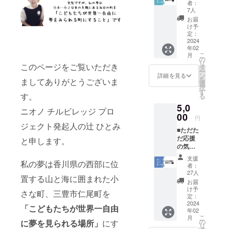
ウドファウ
者：
謝の
7人
ンディング
メール
お届
に挑戦しま
を送り
け予
ます □
定：
す。
ニオノ
2024
年02
チルビ
こ
月
レッジ
の
リ
開村メ
このページをご覧いただき
タ
ー
ンバー
ン
詳細を見る
を
ましてありがとうございま
として
選
択
ニオノ
す
す。
る
チルビ
5,0
レッジ
ニオノ チルビレッジ プロ
HPへお
00
円
名前掲
ジェクト発起人の辻 ひとみ
■ただた
載いた
だ応援
しま
と申します。
の気持
す。 ※
ちコー
掲載期
支援
ス❷■
私の夢は香川県の西部に位
間は事
者：
◇感謝
業の続
27人
置する山と海に囲まれた小
のメー
く限り
お届
ルを送
※ニック
け予
さな町、三豊市仁尾町を
ります
ネーム
定：
◆ニオ
2024
など、
「こどもたちが世界一自由
年02
ノチル
本名以
こ
月
ビレッ
外のお
の
に夢を見られる場所」
にす
リ
ジ開村
名前で