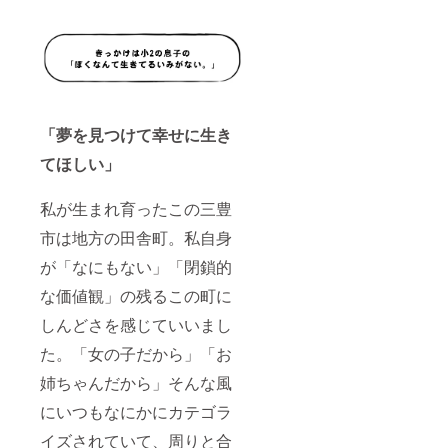
負担く
ださい
■ニオノ
チルビ
レッジ
のHPや
拠点の
掲示板
「夢を見つけて幸せに生き
に開村
協力者
てほしい」
様とし
ておな
まえを
私が生まれ育ったこの三豊
掲載さ
市は地方の田舎町。私自身
せてい
ただき
が「なにもない」「閉鎖的
ます。
※ニック
な価値観」の残るこの町に
ネーム
など、
しんどさを感じていいまし
本名以
外のお
た。「女の子だから」「お
名前で
掲載希
姉ちゃんだから」そんな風
望され
にいつもなにかにカテゴラ
る方は
備考欄
イズされていて、周りと合
に記載