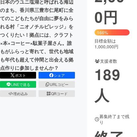
日本のウユニ塩湖と呼ばれる海辺
0
円
のまち、香川県三豊市仁尾町に全
まちづくり・地域活性化
てのこどもたちが自由に夢をみら
れる村「ニオノチルビレッジ」を
CAMPFIRE for Social Good
CAMPFIRE Creation
166%
つくりたい！拠点には、クラフト
CAMPFIREふるさと納税
machi-ya
コミュニティ
目標金額は
×本×コーヒー×駄菓子屋さん。誰
1,000,000円
もがふらっと寄れて、世代も地域
も年代も超えて仲間と出会える拠
支援者数
189
点作りに参加しませんか？
ポスト
シェア
LINEで送る
URLコピー
人
埋め込み
QRコード
募集終了まで残
り