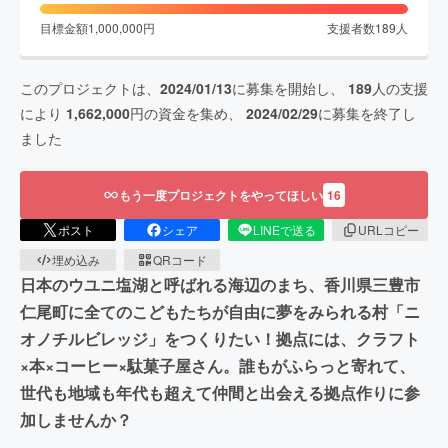
目標金額
1,000,000
円
支援者数
189
人
このプロジェクトは、
2024/01/13
に募集を開始し、
189
人の支援
により
1,662,000
円の資金を集め、
2024/02/29
に募集を終了し
ました
もう一度プロジェクトをやってほしい
16
ポスト
シェア
LINEで送る
URLコピー
埋め込み
QRコード
日本のウユニ塩湖と呼ばれる海辺のまち、香川県三豊市
仁尾町に全てのこどもたちが自由に夢をみられる村「ニ
オノチルビレッジ」をつくりたい！拠点には、クラフト
×本×コーヒー×駄菓子屋さん。誰もがふらっと寄れて、
世代も地域も年代も超えて仲間と出会える拠点作りに参
加しませんか？