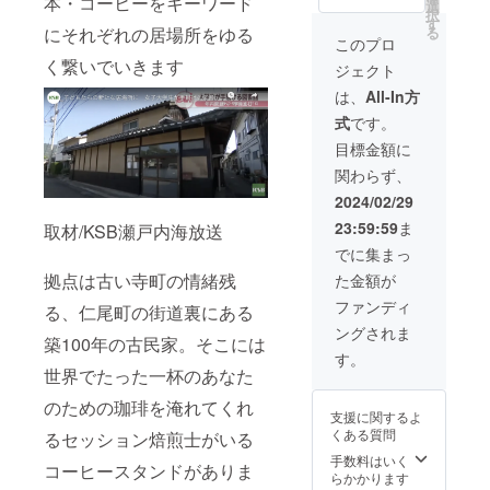
本・コーヒーをキーワード
紹介
ントお
に企業
選
本名以
いただ
きま
てえら
択
コー
あるか
名を掲
す
外のお
いて
す。 ※
ばれた
にそれぞれの居場所をゆる
る
ナーを
も、開
載させ
名前で
このプロ
ゆった
ニック
器に盛
つくり
拓期間
ていた
掲載希
り瀬戸
く繋いでいきます
ネーム
られた
ジェクト
ま
中、楽
だきま
望され
内時間
など、
テーブ
す。
しい村
す。
る方は
は、
All-In方
を楽し
本名以
ルは眺
○ホーム
にする
備考欄
んでほ
外のお
めるだ
式
です。
ページ
ため
に記載
しいで
名前で
けで幸
に協賛
に、ぜ
○
おねが
目標金額に
す ○こ
掲載希
せに。
企業と
ひご意
ニオノ
いいた
ちらの
望され
場
関わらず、
してバ
見やア
チルビ
しま
リター
る方は
所：
ナーを
ドバイ
レッジ
す。
2024/02/29
ンを選
備考欄
ニオノ
掲載さ
スなど
オープ
択いた
に記載
チルビ
23:59:59
ま
取材/KSB瀬戸内海放送
せてい
くださ
ン時の
だいた
おねが
レッジ
ただき
い
最初の
でに集まっ
方、お
いいた
拠点内
ます。
（2024
季刊誌
子様は
しま
（香川
拠点は古い寺町の情緒残
た金額が
○拠点の
年 2月
に協賛
２名様
す。
県三豊
掲示板
予定）
企業と
ファンディ
まで同
る、仁尾町の街道裏にある
市仁尾
に企業
○開拓者
してロ
行無料
町） 定
ングされま
様・店
限定
ゴを掲
です。
築100年の古民家。そこには
員：20
舗様の
村作り
載いた
す。
その他
名/各回
お名前
会議
しま
世界でたった一杯のあなた
お連れ
「団欒
を掲載
（オン
す。
様ご希
チル食
させて
のための珈琲を淹れてくれ
ライ
望の方
堂」・
支援に関するよ
いただ
ン）ご
は別途
・・
くある質問
るセッション焙煎士がいる
きま
招待※ど
料金
cafe de
す。
んなゲ
手数料はいく
5500円/
flots の
コーヒースタンドがありま
ストが
らかかります
人とな
オー