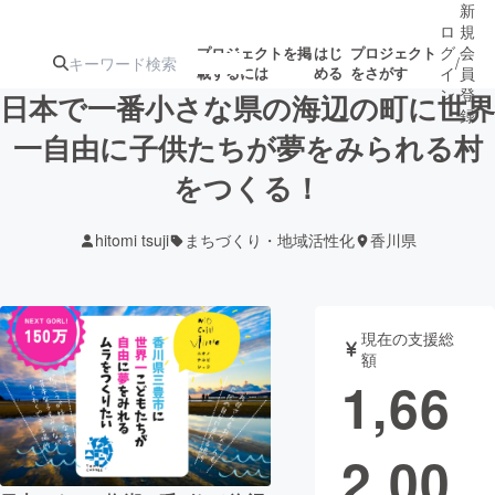
新
ロ
規
グ
会
プロジェクトを掲
はじ
プロジェクト
/
載するには
める
をさがす
イ
員
ン
登
日本で一番小さな県の海辺の町に世界
録
一自由に子供たちが夢をみられる村
をつくる！
人気のプロ
注目のリ
注目の新着プロ
募集終了が近いプ
もうすぐ公開
ジェクト
ターン
ジェクト
ロジェクト
されます
hitomi tsuji
まちづくり・地域活性化
香川県
アート・写真
音楽
現在の支援総
テクノロジー・ガジェット
ゲーム・サ
額
1,66
映像・映画
書籍・雑誌
2,00
ビジネス・起業
チャレンジ