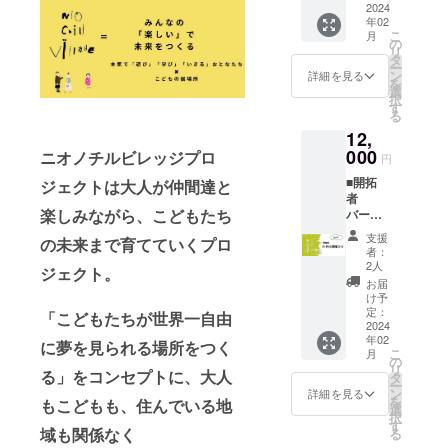
【住民
2024
月）施
オープ
さやか
年02
票】を
設使用
ン期間
なプレ
こ
月
発行し
料無料
の
３月〜5
ゼント
リ
ます。※
券※ぜひ
タ
月）ハ
を用意
ー
シリア
あなた
ン
レとケ
詳細を見る
してお
を
ルナン
の活動
選
コー
待ちし
択
バーは
のイベ
す
ヒー村
ていま
る
支援い
ントや
民価格
す。
12,
ただい
販売、
（珈琲
（プレ
た順番
000
ワーク
ニオノチルビレッジプロ
全て
オープ
円
でno1〜
ショッ
¥500）
ン期間
■開拓
発行い
ジェクトは大人が仲間達と
プにご
に ○イ
から１
者
たしま
利用く
ベント
年間の
楽しみながら、こどもたち
バー
す。 ○
ださい
参加
間）
チャル
開拓期
○駄菓子
1000円
支援
の未来まで育てていくプロ
賢者
間（拠
屋さん
割引（1
者：
コース
点プレ
店主
2人
回の
ジェクト。
■ 《館
オープ
権 1回
み） ○
お届
長とし
ン期間
○一緒に
け予
ニオノ
てお店
３月〜5
定：
ニオノ
チルビ
「こどもたちが世界一自由
にたた
2024
月）お
チルビ
レッジ
年02
ない方
試し図
に夢を見られる場所をつく
レッジ
がオー
こ
月
向け。
書館
の
の構想
プンし
リ
遠方の
る」をコンセプトに、大人
オー
タ
の元に
てから
ー
方にも
ナー ○
ン
なった
詳細を見る
そのま
を
もこどもも、住んでいる地
おすす
開拓期
選
チロル
ま住民
択
め》 ○
間（拠
す
堂へ行
さんを
域も関係なく
る
開拓者
点プレ
こう権
継続さ