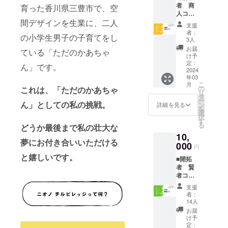
者 商
たしま
育った香川県三豊市で、空
お名前
人コー
す。 ○
の記載
ス■ ○開
間デザインを生業に、二人
開拓者
をお願
支援
拓者限
限定
いいた
者：
の小学生男子の子育てをし
定 シ
村民
しま
3人
リアル
オープ
す。 ◇
お届
ている「ただのかあちゃ
ナン
ン
企業や
け予
バー付
チャッ
定：
事業者
ん」です。
【住民
2024
トご招
様は企
年03
票】を
待 ○開
業バ
こ
月
発行し
拓者限
の
ナー掲
これは、「ただのかあちゃ
リ
ます。※
定 村
タ
載いた
ー
シリア
ん」としての私の挑戦。
作り会
ン
しま
詳細を見る
を
ルナン
議（オ
選
す。 ※
択
バーは
ンライ
す
掲載期
る
どうか最後まで私の壮大な
支援い
ン）ご
間は事
10,
ただい
招待※ど
業の続
夢にお付き合いいただける
た順番
000
んなゲ
く限り
円
でno1〜
ストが
掲載い
と嬉しいです。
■開拓
発行い
来るか
たしま
者 賢
たしま
はお楽
す ◆ぜ
者コー
す。 ○
しみに
ひ、拠
ス■ ○開
開拓期
（2024
点がで
支援
拓者限
間（拠
年 3月
きた際
者：
定 シ
点プレ
予定）
14人
は遊び
リアル
オープ
○開拓期
に来て
お届
ナン
ン期間
間（拠
け予
くださ
バー付
３月〜5
定：
点プレ
い。さ