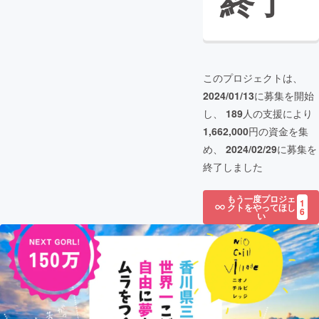
終了
このプロジェクトは、
2024/01/13
に募集を開始
し、
189
人の支援により
1,662,000
円の資金を集
め、
2024/02/29
に募集を
終了しました
もう一度プロジェ
1
クトをやってほし
6
い