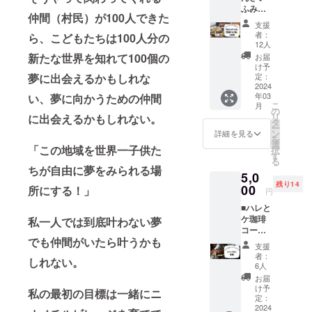
支援い
とケ珈
中、楽
ライ
ふみ」
ト 5
必ずお
ただい
琲のス
仲間（村民）が100人できた
しい村
ン）ご
「団欒
種》 ○
届けの
た順番
支援
ペシャ
にする
招待※ど
チル食
ハレと
リター
者：
でno1〜
ら、こどもたちは100人分の
ルブレ
ため
んなゲ
堂」ご
ケ珈
ンに添
12人
発行い
ンド
に、ぜ
ストが
招待■
琲
付され
新たな世界を知れて100個の
お届
たしま
パック
ひご意
来るか
食を通
《チル
たラベ
け予
す。 ○
でお届
見やア
はお楽
して豊
ビレ
定：
夢に出会えるかもしれな
ルや注
開拓期
けしま
ドバイ
しみに
かな暮
2024
オープ
意書き
間（拠
す ※原
スなど
（2024
年03
い、夢に向かうための仲間
らしを
ン記念
をご確
点プレ
材料及
こ
くださ
月
年 3月
表現し
オリジ
の
認くだ
オープ
び添加
リ
い
に出会えるかもしれない。
予定）
ている
ナルブ
タ
さい。
ン期間
物等の
ー
（2024
○ニオノ
２人の
レンド
ン
HPや拠
詳細を見る
３月〜5
食品表
を
年 2
チルビ
つくる
コー
選
点の掲
月）お
「この地域を世界一子供た
示はお
択
月〜予
レッジ
食堂へ
ヒード
す
示板に
試し図
届け商
る
定） ○
がオー
ご招待
リップ
おなま
ちが自由に夢をみられる場
書館
品のラ
開拓者
プンし
5,0
しま
セッ
えを掲
オー
ベルに
限定
てから
残り14
す。 美
00
ト》 ○
所にする！」
載させ
円
ナー ○
表記さ
村作り
そのま
味しい
おやつ
ていた
開拓期
れま
会議
ま住民
■ハレと
ご飯を
係えん
だきま
間（拠
す。商
（オン
さんを
ケ珈琲
いただ
私一人では到底叶わない夢
なちゃ
す。 ※
点プレ
品開封
ライ
継続さ
コー
きなが
ん《
ニック
オープ
前には
ン）ご
でも仲間がいたら叶うかも
れる
ヒーサ
ら、出
ほとり
ネーム
支援
ン期間
必ずお
招待※ど
方、初
ロン体
会いと
日和
など、
者：
３月〜5
届けの
しれない。
んなゲ
期村民
験■ ハ
対話を
アレル
6人
本名以
月）図
リター
ストが
登録料
レとケ
楽しむ
ギーフ
外のお
お届
書館員
ンに添
来るか
（¥3,00
珈琲
時間を
リー甘
け予
名前で
私の最初の目標は一緒にニ
として
付され
はお楽
0程度）
セッ
過ごし
定：
味に甘
掲載希
図書館
たラベ
しみに
不要で
ション
2024
ましょ
酒を
望され