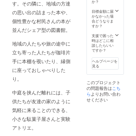
来るか
か？
りま
す。その隣に、地域の方達
ナーと
○ニ
はお楽
す。備
して20
オノチ
しみに
目標金額に届
の思い出の詰まった本や、
考欄に
年にわ
ルビ
（2024
かなかった場
参加希
たり地
レッジ
個性豊かな村民さんの本が
年 3月
合どうなりま
望人数
域の窓
オープ
予定）
すか？
と年齢
口をし
並んだシェア型の図書館。
ン時の
○ニオノ
をご記
てきた
最初の
チルビ
支援で困った
載くだ
浪越弘
季刊誌
レッジ
時はどこに相
さい。
行さ
地域の人たちや旅の途中に
に協賛
がオー
談したらいい
※日程は
ん。地
企業と
プンし
ですか？
３月〜7
立ち寄った人たちが珈琲片
域おこ
して企
てから
月の期
し活動
業紹介
そのま
手に本棚を覗いたり、縁側
間中で
ヘルプページを
にも積
を掲載
ま住民
ご相談
見る
極的
いたし
さんを
に座っておしゃべりした
させて
で、カ
ます。
継続さ
いただ
フェの
り。
（季刊
れる
きま
オー
このプロジェクト
誌は
方、初
す。天
ナーの
の問題報告は
こち
4000部
期村民
候によ
顔だけ
中庭を挟んだ離れには、子
程度、
ら
よりお問い合わ
登録料
り予定
でなく
拠点の
（¥3,00
せください
日が変
供たちが友達の家のように
「薪グ
他三
0程度）
更にな
リル付
豊、観
不要で
ること
気軽に来ることのできる、
き泊ま
音寺市
す ○開
がござ
れる団
内を中
拓民と
小さな駄菓子屋さんと実験
いま
欒キッ
心に配
してHP
す。 ※
チン
布予
アトリエ。
や拠点
三豊市
ku;bel
定。HP
掲示板
詫間町
」や父