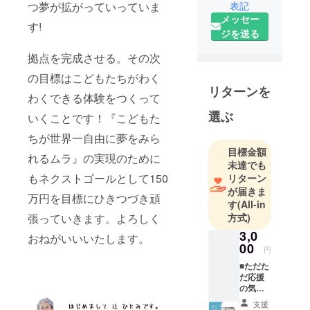
つ夢が拡がっていっていま
表記
ん
メッセー
空間デザイ
す!
ジを送る
ナー
がむしゃら
拠点を完成させる。その次
にかあちゃ
の目標はこどもたちがわく
んをしてき
リターンを
わくできる体験をつくって
た３０代を
選ぶ
経てみつけ
いくことです！『こどもた
た夢
ちが世界一自由に夢をみら
「ニオノチ
目標金額
れるムラ』の実現のために
ルビレッ
未達でも
ジ」の初代
もネクストゴールとして150
リターン
が届きま
村長とし
万円を目標にひきつづき頑
す
(All-in
て、こども
張っていきます。よろしく
方式)
もおとなも
3,0
おねがいいいたします。
自由に夢を
00
円
みられる場
■ただた
所をこの地
だ応援
域につくる
の気持
ためにクラ
ちコー
支援
ス■ □感