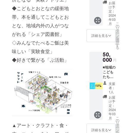
） ※ド
てくれ
レッジ
だきま
す。
藤田さ
各回）
お届
回る彼
名前で
リップ
ません
がオー
す。
んと藤
け予
◆こどもとおとなの緩衝地
※3 〜５
女のい
掲載希
コー
か？■ ○
プンし
定：
田さん
月の間
つかの
望され
ヒー
図書館
2024
帯。本を通してこどもとお
てから
の相棒
に拠点
夢「お
る方は
年03
パック
（3月〜
そのま
○
の25歳
にて開
ばんざ
備考欄
こ
月
とな、地域内外の人がつな
セット
5月）の
ま住民
ニオノ
の
のおば
催（開
い屋さ
に記載
リ
送付を
本棚に
さんを
チルビ
タ
あちゃ
催候補
ん」を
おねが
ー
がれる「シェア図書館」
ご希望
企業
継続さ
レッジ
ン
んヨッ
詳細を見る
日は支
ニオノ
いいた
を
の方は
様・店
れる
オープ
選
ト ○
援者様
チルビ
◇みんなでたべるご飯は美
しま
択
備考欄
舗様の
方、初
ン時の
す
ヨット
のご希
レッ
す。
る
にご記
紹介
期村民
最初の
のス
味しい「実験食堂」
望も合
ジ で
50,
載くだ
コー
登録料
季刊誌
ピード
わせて
不定期
さい ○
ナーを
000
（¥3,00
に協力
◆好きで繋がる「ぶ活動」
はその
設定い
円
開催。
開拓者
つくり
0程度）
企業と
日の風
たしま
地産地
■地域の
限定
ま
不要で
してロ
向きや
す） ※
消の旬
こども
村民
す。
す ○開
ゴを掲
風力に
開催地
の食材
たちの
オープ
○ホーム
拓民と
載いた
よって
までの
を彼女
未来を
ン
ページ
してHP
しま
大きく
交通費
支援
らしい
育てる
チャッ
に協賛
や拠点
す。
変わり
者：
はご負
アレン
協力し
トご招
企業と
掲示板
1人
ます。
担くだ
ジを添
てくれ
待 ※開
してバ
にお名
時間が
お届
さい HP
えて。
ません
催イベ
ナーを
前掲載
け予
予定と
や拠点
心も身
か？■ ○
ントの
掲載さ
定：
※事業が
大きく
の掲示
体も喜
図書館
2024
先行ご
せてい
続く限
ずれる
板にお
ぶお料
年03
（3月〜
案内
ただき
り掲載
ことも
なまえ
理が、
こ
月
5月）の
や、開
ます。
の
※ニック
ありま
を掲載
彼女の
リ
本棚に
▲アート・クラフト・食・
拓者限
○拠点の
タ
ネーム
す。1日
させて
審美眼
ー
企業の
定イベ
掲示板
ン
など、
詳細を見る
あけて
いただ
によっ
を