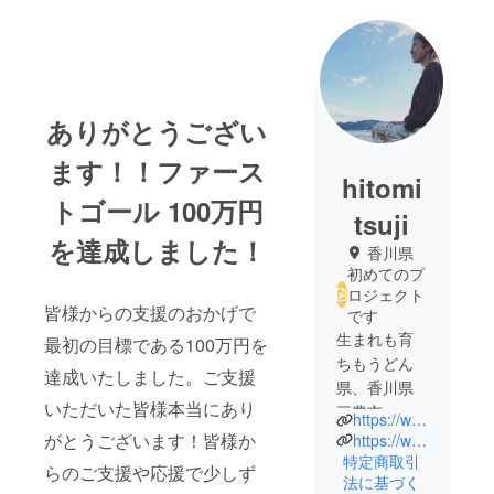
ありがとうござい
ます！！ファース
hitomi
トゴール 100万円
tsuji
を達成しました！
香川県
初めてのプ
ロジェクト
皆様からの支援のおかげで
です
生まれも育
最初の目標である100万円を
ちもうどん
達成いたしました。ご支援
県、香川県
いただいた皆様本当にあり
三豊市。
https://www.instagram.com/hi1to2mi3/
小学生男子
がとうございます！皆様か
https://www.instagram.com/niochillvillage/
２人のただ
特定商取引
らのご支援や応援で少しず
法に基づく
のかあちゃ