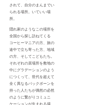
名と異
来。食
されて、自分のまんまでい
なる記
を通し
載をご
た団欒
られる場所。いていい場
希望の
で美味
方は備
しい対
所。
考欄に
話の時
記載お
間を。
願いい
隠れ家のようなこの場所を
そんな
たしま
豊かな
全国から探し訪ねてくる
す。
時間を
ぎゅっ
コーヒーマニアの方、旅の
と詰め
込んだ
途中で立ち寄った方、地域
「団欒
チル食
の方、そしてこどもたち。
堂」お
それぞれの居場所を敷地の
料理が
美味し
中にグラデーションのよう
いこと
は間違
につくって、世代を超えて
いな
い。ど
全く異なるバックボーンを
んな
テーマ
持った人たちが偶然の必然
で開催
のように繋がりコミュニ
するか
はお楽
ケーションが生まれる場
しみ