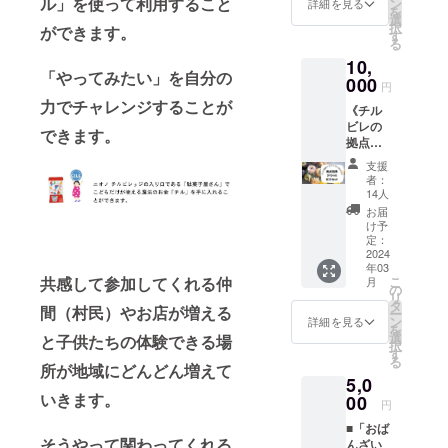
ル」を使って利用すること
HPや拠
ン
す。 ※
詳細を見る
ださい
オープ
先行ご
を
セット■
点の掲
選
そのま
○開拓期
ン期間
案内
択
ができます。
14g/1pa
示板に
す
ま宿泊
間（拠
３月〜5
や、開
る
ck ×6
おなま
も可能
点プレ
月）ハ
拓者限
10,
個
えを掲
です。
オープ
レとケ
定イベ
「やってみたい」を自分の
チルビ
000
載させ
（宿泊
ン期間
円
コー
ントも
レ×ハレ
ていた
料金は
３月〜5
ヒー村
力でチャレンジすることが
あるか
《チル
とケ珈
だきま
別途必
月）イ
民価格
も。開
ビレの
琲のス
す。 ※
要） ■
できます。
ベント
（¥500
拓期間
拠点の
ペシャ
ニック
他開拓
参加
） ○開
中、楽
住民の
ルブレ
ネーム
者の権
1000円
支援
拓者限
しい村
スペ
ンド
など、
利はど
者：
割引 ○
定 村
にする
シャル
パック
本名以
14人
れでも
ハレと
民オー
ため
詰め合
でお届
外のお
利用で
お届
ケ珈琲
プン
に、ぜ
わせギ
けしま
名前で
け予
きま
ニオノ
チャッ
ひご意
フト》
す ※原
定：
掲載希
す。■ ○
チルビ
トご招
見やア
○拠点
2024
材料及
望され
開拓者
レッジ
待 ※開
ドバイ
年03
オー
び添加
る方は
限定
オリジ
催イベ
こ
共感して参加してくれる仲
スなど
月
ナーふ
物等の
の
備考欄
シリア
ナルド
ントの
リ
くださ
みさ
食品表
タ
に記載
ルナン
リップ
間（村民）やお店が増える
先行ご
ー
い
ん
示はお
ン
おねが
詳細を見る
バー付
パック
案内
を
（2024
《日々
届け商
選
いいた
と子供たちの体験できる場
【住民
プレゼ
や、開
択
年 2月
ベーグ
品のラ
す
しま
票】を
ント
拓者限
る
予定）
ル研究
ベルに
所が地域にどんどん増えて
す。
発行し
14g/1pa
定イベ
○開拓者
5,0
所
表記さ
ます。※
ck ×6
ントお
限定
いきます。
ベーグ
00
れま
シリア
円
個
あるか
村作り
ルオリ
す。商
ルナン
チルビ
も、開
会議
■「おば
ジナル
品開封
バーは
レ×ハレ
拓期間
（オン
そうやって関わってくれる
んざい
セッ
前には