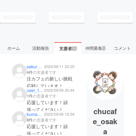
ホーム
活動報告
仲間募集
コメント
支援者
1
10
sakuramochi_023
2023/09/11 23:25
4件
の支援者です
注カフェの新しい挑戦
応戦しています！
user_fb74425fb1b4
2023/09/09 20:44
1件
の支援者です
応援しています！頑
chucaf
張ってください！
kumano313
2023/09/08 19:34
e_osak
8件
の支援者です
応援しています！頑
a
張ってください！