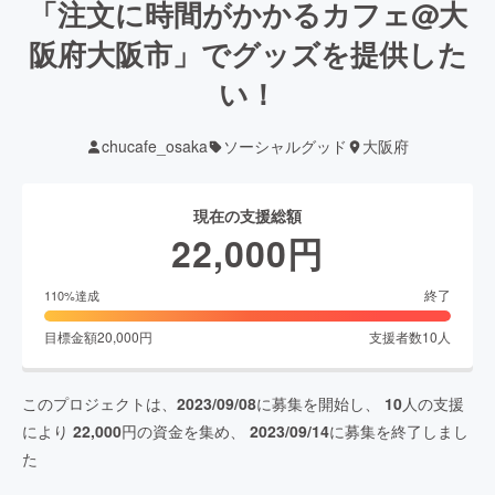
「注文に時間がかかるカフェ@大
阪府大阪市」でグッズを提供した
い！
chucafe_osaka
ソーシャルグッド
大阪府
現在の支援総額
22,000
円
終了
110
%達成
目標金額
20,000
円
支援者数
10
人
このプロジェクトは、
2023/09/08
に募集を開始し、
10
人の支援
により
22,000
円の資金を集め、
2023/09/14
に募集を終了しまし
た