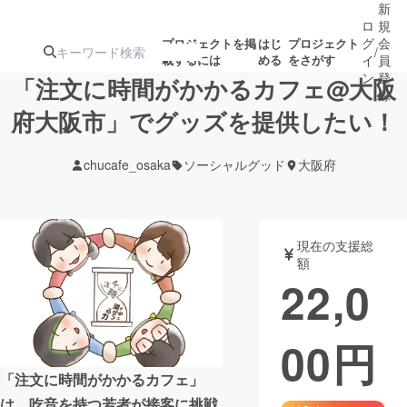
新
ロ
規
グ
会
プロジェクトを掲
はじ
プロジェクト
/
載するには
める
をさがす
イ
員
ン
登
「注文に時間がかかるカフェ@大阪
録
府大阪市」でグッズを提供したい！
人気のプロ
注目のリ
注目の新着プロ
募集終了が近いプ
もうすぐ公開
chucafe_osaka
ソーシャルグッド
大阪府
ジェクト
ターン
ジェクト
ロジェクト
されます
アート・写真
音楽
現在の支援総
額
22,0
テクノロジー・ガジェット
ゲーム・サ
00
円
映像・映画
書籍・雑誌
「注文に時間がかかるカフェ」
ビジネス・起業
チャレンジ
は、吃音を持つ若者が接客に挑戦