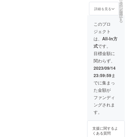
リ
タ
たメッセージの
ー
ン
寄せ書きをメー
詳細を見る
を
選
ルでお送りしま
択
す
す。 ③注カフェ
る
終了後、ZOOM
このプロ
にて30分ほどの
ジェクト
オンライン交流
会（後日日程調
は、
All-In方
節を行います）
式
です。
目標金額に
関わらず、
2023/09/14
23:59:59
ま
でに集まっ
た金額が
ファンディ
ングされま
す。
支援に関するよ
くある質問