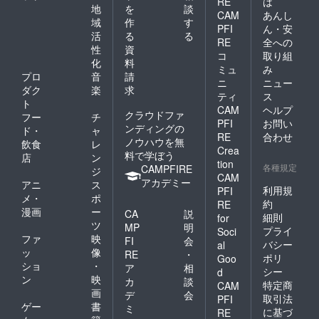
RE
は
地
を
談
CAM
あんし
域
作
す
PFI
ん・安
活
る
る
RE
全への
性
資
コ
取り組
化
料
ミュ
み
プロ
音
請
ニ
ニュー
ダク
楽
求
ティ
ス
ト
CAM
ヘルプ
クラウドファ
フー
チ
PFI
お問い
ンディングの
ド・
ャ
RE
合わせ
ノウハウを無
飲食
レ
Crea
料で学ぼう
店
ン
tion
各種規定
CAMPFIRE
ジ
CAM
アカデミー
アニ
ス
利用規
PFI
メ・
ポ
約
RE
漫画
ー
CA
説
細則
for
ツ
MP
明
プライ
Soci
ファ
映
FI
会
バシー
al
ッ
像
RE
・
ポリ
Goo
ショ
・
ア
相
シー
d
ン
映
カ
談
特定商
CAM
画
デ
会
取引法
PFI
ゲー
書
ミ
に基づ
RE