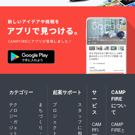
カテゴリー
起案サポート
サ
CAMP
ー
FIRE
テク
ま
プ
ス
ビ
につい
ノロ
ち
ロ
タ
ス
て
ジー
づ
ジ
ッ
・ガ
く
ェ
フ
CAM
CAMP
ジェ
り
ク
に
PFI
FIREと
ット
・
ト
相