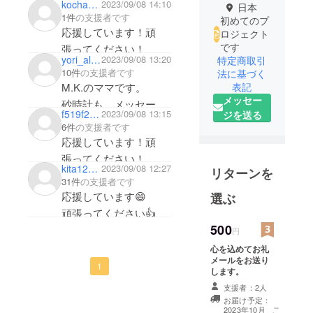
kochan1028
2023/09/08 14:10
日本
1件
の支援者です
初めてのプ
応援しています！頑
ロジェクト
です
張ってください！
yori_aloha
2023/09/08 13:20
特定商取引
10件
の支援者です
法に基づく
M.K.のママです。
表記
メッセー
砂時計も、メッセージ
f519f2f22c14
2023/09/08 13:15
ジを送る
も、とても素敵な発想
6件
の支援者です
みんながんばってくだ
応援しています！頑
さい、応援してる
張ってください！
kita123uuta
2023/09/08 12:27
よ！！！
リターンを
31件
の支援者です
応援しています😄
選ぶ
頑張ってください👍
500
円
心を込めてお礼
メールをお送り
1
します。
支援者：2人
お届け予定：
こ
2023年10月