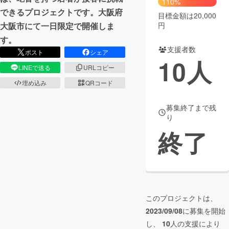
110%
できるプロジェクトです。大阪府
目標金額は20,000
まちづくり・地域活性化
円
大阪市にて一日限定で開催しま
す。
支援者数
CAMPFIRE for Social Good
CAMPFIRE Creation
ポスト
シェア
10
人
CAMPFIREふるさと納税
machi-ya
コミュニティ
LINEで送る
URLコピー
埋め込み
QRコード
募集終了まで残
り
終了
このプロジェクトは、
2023/09/08
に募集を開始
し、
10
人の支援により