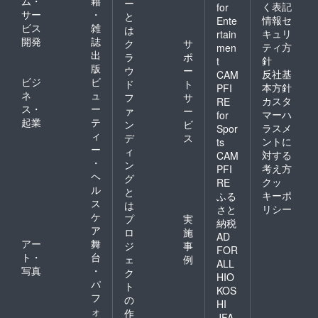
ム・
籍
ー
く表記
for
サー
・
と
情報セ
Ente
ビス
雑
は
キュリ
rtain
開発
誌
ク
サ
ティ方
men
出
ラ
ポ
針
t
版
ウ
ー
反社基
CAM
ビジ
ビ
ド
ト
本方針
PFI
ネ
ュ
フ
サ
カスタ
RE
ス・
ー
ァ
ー
マーハ
for
起業
テ
ン
ビ
ラスメ
Spor
ィ
デ
ス
ントに
ts
ー
ィ
対する
CAM
・
ン
考え方
PFI
ヘ
グ
クッ
RE
ル
と
キーポ
ふる
ス
は
リシー
さと
ケ
プ
実
納税
ア
ロ
施
AD
アー
舞
ジ
事
FOR
ト・
台
ェ
例
ALL
写真
・
ク
HIO
パ
ト
KOS
フ
の
HI
ォ
作
JFA