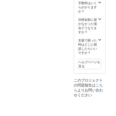
手数料はいく
らかかります
か？
目標金額に届
かなかった場
合どうなりま
すか？
支援で困った
時はどこに相
談したらいい
ですか？
ヘルプページを
見る
このプロジェクト
の問題報告は
こち
ら
よりお問い合わ
せください