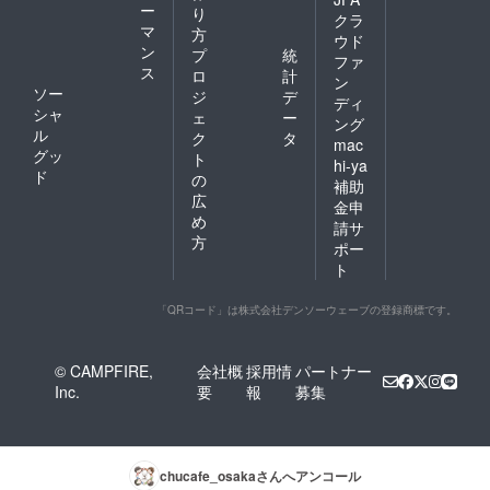
ー
り
クラ
マ
方
ウド
ン
プ
統
ファ
ス
ロ
計
ン
ソー
ジ
デ
ディ
シャ
ェ
ー
ング
ル
ク
タ
mac
グッ
ト
hi-ya
ド
の
補助
広
金申
め
請サ
方
ポー
ト
「QRコード」は株式会社デンソーウェーブの登録商標です。
© CAMPFIRE,
会社概
採用情
パートナー
Inc.
要
報
募集
chucafe_osaka
さんへアンコール