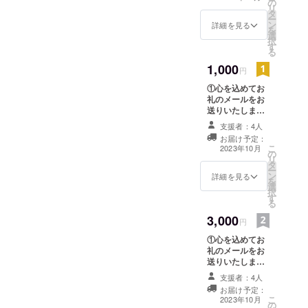
の
リ
タ
ー
ン
詳細を見る
を
選
択
す
る
1,000
円
①心を込めてお
礼のメールをお
送りいたしま
す。 ②メンバー
支援者：4人
個人ごとの感想
お届け予定：
や今後のやりた
こ
2023年10月
の
いことをまとめ
リ
タ
たメッセージの
ー
ン
寄せ書きをメー
詳細を見る
を
選
ルでお送りしま
択
す
す。
る
3,000
円
①心を込めてお
礼のメールをお
送りいたしま
す。 ②メンバー
支援者：4人
個人ごとの感想
お届け予定：
や今後のやりた
こ
2023年10月
の
いことをまとめ