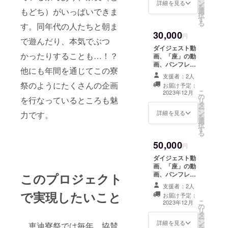
ン
ナルグッズをお
詳細を見る
載する
を
もどち）がいっぱいできま
選
送りします。詳
ことは
択
す
しい内容は、後
禁止で
る
す。同年代の人たちと朝ま
日更新します。
す。
30,000
円
で遊んだり、本気でぶつ
ダイジェスト動
かったりすることも…！？
画、「座」の動
画、パンフレッ
他にも年間を通じてこの寮
ト、恵迪寮オリ
支援者：2人
ジナルトラン
祭のようにたくさんの企画
お届け予定：
プ、寮歌集、手
こ
2023年12月
の
ぬぐいに加え
を行なっているところも魅
リ
タ
て、寮祭のグッ
ー
ン
ズもお送りしま
詳細を見る
力です。
を
選
す。本リターン
択
す
の内容を無断で
る
公開、転載する
50,000
ことは禁止で
円
す。
ダイジェスト動
画、「座」の動
画、パンフレッ
このプロジェクト
ト、恵迪寮オリ
支援者：2人
ジナルトラン
で実現したいこと
お届け予定：
プ、寮歌集、手
こ
2023年12月
の
ぬぐい、寮祭の
リ
タ
グッズ加え、私
ー
ン
たちからのオリ
詳細を見る
恵迪寮祭では毎年、協賛
を