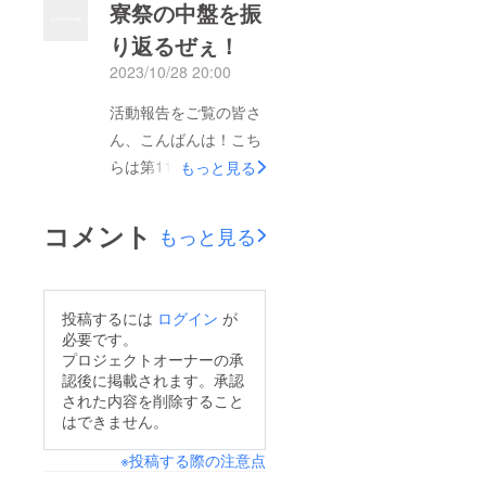
寮祭の中盤を振
り、芸をしたり、ミニ
とうございました。さ
り返るぜぇ！
企画を行ったりとなか
て、投稿をサボってい
なか面白いです笑そし
2023/10/28 20:00
た2日間で一般公開が
てミュージカルです。
行われました。全部の
活動報告をご覧の皆さ
「美女と野獣」の演目
写真はとれていません
ん、こんばんは！こち
をちょっとアレンジし
が、少しでも雰囲気を
らは第115回寮祭クラ
もっと見る
て講演を行いました。
感じてもらえたら嬉し
ファン担当「思いつき
寮生らしく、面白さが
いです！まずは座で
でやるから、あとで困
コメント
もっと見る
たくさん詰まった作品
す!今回の座の演目は
るんよ」です。（よく
でしたー！主に伝統企
「記念撮影」でし
わからない始まりでご
画と呼ばれる、毎年必
た。”あなたは辛い記
めんなさい笑、寮内で
ず開催される企画を中
投稿するには
ログイン
が
憶を消せるとしたら消
はお決まりの言い方な
必要です。
心に紹介してきまし
したいですか？”この
のです）早くもネタ切
プロジェクトオーナーの承
た！その他にもオリジ
映写機がかっこいい
認後に掲載されます。承認
れが近づいて来まし
ナル企画もたくさん行
い！忙しい中で作り上
された内容を削除すること
た。かといって、同じ
はできません。
いましたよー！
げた作品でしたが、と
ような文章でも飽きる
（ちょっと量が多すぎ
ても面白かったです。
※投稿する際の注意点
しな〜っといま絶賛迷
て載せきれていませ
そして裏座です！タイ