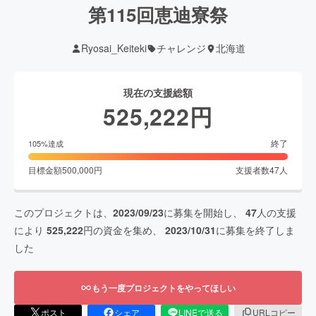
第115回恵迪寮祭
Ryosai_Keiteki
チャレンジ
北海道
現在の支援総額
525,222
円
終了
105
%達成
目標金額
500,000
円
支援者数
47
人
このプロジェクトは、
2023/09/23
に募集を開始し、
47
人の支援
により
525,222
円の資金を集め、
2023/10/31
に募集を終了しま
した
もう一度プロジェクトをやってほしい
ポスト
シェア
LINEで送る
URLコピー