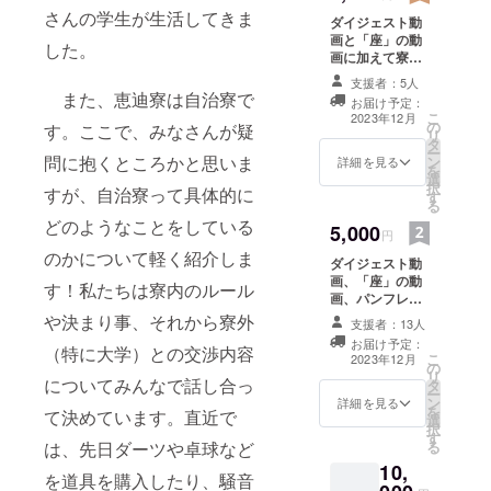
止です。
さんの学生が生活してきま
ダイジェスト動
画と「座」の動
した。
画に加えて寮祭
のパンフレット
支援者：5人
をお送りしま
また、恵迪寮は自治寮で
お届け予定：
す。寮祭では毎
こ
2023年12月
の
年パンフレット
す。ここで、みなさんが疑
リ
タ
を作製してお
ー
問に抱くところかと思いま
ン
り、恵迪寮の様
詳細を見る
を
選
子がわかるよう
択
すが、自治寮って具体的に
す
な内容になって
る
います。本リ
どのようなことをしている
5,000
ターンの内容を
円
無断で公開、転
のかについて軽く紹介しま
ダイジェスト動
載することは禁
画、「座」の動
止です。
す！私たちは寮内のルール
画、パンフレッ
トに加えて、恵
や決まり事、それから寮外
支援者：13人
迪寮オリジナル
お届け予定：
（特に大学）との交渉内容
トランプをお送
こ
2023年12月
の
りします。恵迪
リ
についてみんなで話し合っ
タ
寮オリジナルト
ー
ン
ランプとは、恵
詳細を見る
を
て決めています。直近で
選
迪寮でしか手に
択
す
入れることので
は、先日ダーツや卓球など
る
きない寮生限定
10,
アイテムです。
を道具を購入したり、騒音
本リターンの内