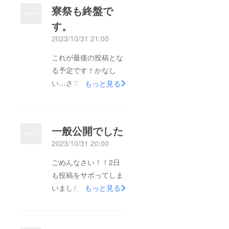
寮祭も終盤で
す。
2023/10/31 21:00
これが最後の投稿とな
る予定です！かなし
い…さて、残していた
もっと見る
２つの企画の振り返り
をしたいと思いま
すー！最初は寮歌祭で
一般公開でした
す！少し前の投稿で新
2023/10/31 20:00
寮歌の発表もしており
ますので、ぜひご覧く
ごめんなさい！！2日
ださい。1部屋1つの寮
も投稿をサボってしま
歌を紹介、解説を行
いました…今日で、募
もっと見る
い、みんなで寮歌を歌
集期間は終了しまいま
いました。紹介方法は
す。支援してくださっ
さまざまで、劇をした
た方々、本当にありが