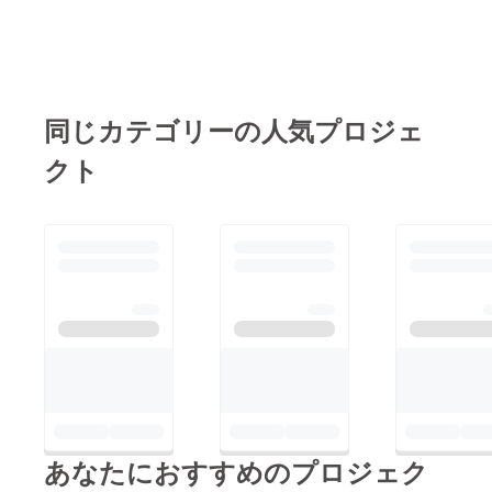
い中です。さて本題に
ん。ごめんなさい。）
トルは「プロポーズに
入りまして、今日は寮
支援していただいた
ルビを振れ」でした。
祭の中盤を振り返って
方々はぜひ、ダイジェ
大学生の恋愛を題材に
みます！1つ目は女子
スト動画も楽しみにし
した作品でした。とて
しか得しないと言われ
同じカテゴリーの人気プロジェ
ていてください。活動
もクオリティーが高
ている「女コン」で
報告を見ていただき、
く、本当に映画で上映
クト
す。ミスコンじゃない
本当にありがとうござ
できるぐらいの作品で
ですよ？？女装コンテ
いました！ぜひ、
した。最後に部屋デコ
ストです。1年目の男
X（旧Twitter）や
の様子です。猫カ
子が女装をします。さ
Instagram、ブログ、
フェ、仮装カフェ、魚
て、写真をどうぞ。か
Youtube、ホームペー
（？）釣りなどたくさ
わいい。女子より可愛
ジなど様々な媒体を定
ん催し物を開催しまし
い。今回の女コン優勝
期的に更新しています
た。その他にもアイド
は”みつこ”（上の写真
ので、そちらの方もご
ルのBYBBiT様、iluxion
に写っている子）でし
確認ください！！文：
様にも出演していただ
た！あ、あぁ、か、か
さようなら、また今
きました！また、クラ
わいい（？）この女コ
度。4年目
ブKEITEKIも開催さ
あなたにおすすめのプロジェク
ンはただ女装すればい
れ、とても盛り上がっ