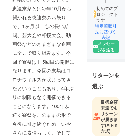
i
恵迪寮祭とは毎年10月から
初めてのプ
ロジェクト
開かれる恵迪寮のお祭り
です
で、1ヶ月以上もの長い期
特定商取引
法に基づく
間、芸大会や相撲大会、動
表記
メッセー
画祭などのさまざまな企画
ジを送る
に全力で取り組みます。今
回で寮祭は115回目の開催に
なります。今回の寮祭はコ
リターンを
ロナウィルスが収まってき
選ぶ
たということもあり、4年ぶ
りに制限もなく開催できる
目標金額
ことになります。100年以上
未達でも
リターン
続く寮祭をこのままの形で
が届きま
今後に引き継ぐため、いや
す
(All-in
方式)
さらに素晴らしく、そして