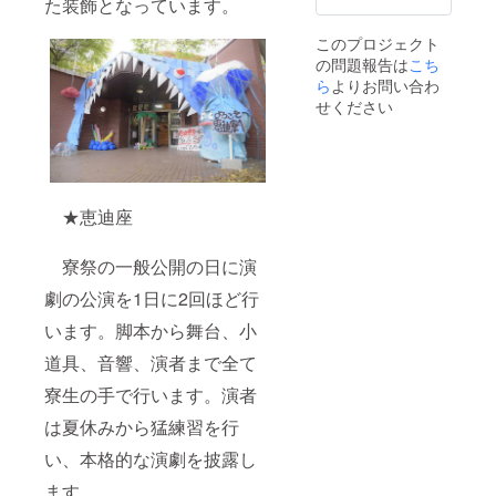
た装飾となっています。
このプロジェクト
の問題報告は
こち
ら
よりお問い合わ
せください
★恵迪座
寮祭の一般公開の日に演
劇の公演を1日に2回ほど行
います。脚本から舞台、小
道具、音響、演者まで全て
寮生の手で行います。演者
は夏休みから猛練習を行
い、本格的な演劇を披露し
ます。