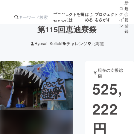
新
ロ
規
グ
会
プロジェクトを掲
はじ
プロジェクト
/
載するには
める
をさがす
イ
員
ン
登
第115回恵迪寮祭
録
Ryosai_Keiteki
チャレンジ
北海道
人気のプロ
注目のリ
注目の新着プロ
募集終了が近いプ
もうすぐ公開
ジェクト
ターン
ジェクト
ロジェクト
されます
現在の支援総
額
アート・写真
音楽
525,
テクノロジー・ガジェット
ゲーム・サ
222
映像・映画
書籍・雑誌
円
ビジネス・起業
チャレンジ