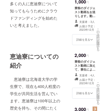
1,000
円
多くの人に恵迪寮について
寮祭のダイジェ
知ってもらうためにクラウ
スト動画をお送
りします。動画
ドファンディングを始めた
は、数分程度を
支援者：3人
予定しており、
いと考えました。
お届け予定：
寮祭の内容を伝
こ
2023年12月
の
えられるような
リ
タ
内容とする予定
ー
ン
です。動画は、
詳細を見る
を
選
youtubeの限定
択
す
公開を利用する
る
予定です。本リ
恵迪寮についての
2,000
ターンの内容を
円
無断で公開、転
寮祭のダイジェ
紹介
載することは禁
スト動画に加え
止です。
て、寮生による
演劇である
支援者：4人
「座」の動画を
恵迪寮は北海道大学の学
お届け予定：
お送りします。
こ
2023年12月
の
動画は、
生寮で、現在も400人程度の
リ
タ
youtubeの限定
ー
学生が共同生活を営んでい
ン
公開を利用する
詳細を見る
を
選
予定です。本リ
択
ます。恵迪寮は100年以上の
す
ターンの内容を
る
無断で公開、転
歴史を持ち、その間にたく
3,000
載することは禁
円