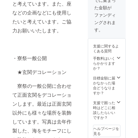
と考えています。また、座
とになります。
た金額が
掲載方法は、共
などの企画などにも使用し
用棟の壁に文字
ファンディ
で書くことをを
たいと考えています。ご協
ングされま
予定していま
す。本リターン
す。
力お願いいたします。
の内容を無断で
公開、転載する
ことは禁止で
支援に関するよ
す。 ※支援時、
くある質問
必ず備考欄に掲
・寮祭一般公開
手数料はいく
載を希望される
らかかります
名前をご記入く
か？
ださい。
★玄関デコレーション
目標金額に届
かなかった場
寮祭の一般公開に合わせ
合どうなりま
すか？
て正面玄関をデコレーショ
支援で困った
ンします。最近は正面玄関
時はどこに相
以外にも様々な場所を装飾
談したらいい
ですか？
しています。写真は去年作
ヘルプページを
製した、海をモチーフにし
見る