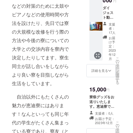
000
円
容を無断で公
などの対策のために太鼓や
ダイ
開、転載するこ
ジェス
ピアノなどの使用時間や方
とは禁止です。
ト動
画、
法を設けたり、先日では寮
支援
「座」
者：
の大規模な改修を行う際の
の動
17人
画、パ
お届
方法や今後の寮についての
ンフ
け予
レッ
定：
大学との交渉内容を寮内で
ト、恵
2023
年12
迪寮オ
決定したりしてます。寮生
こ
月
リジナ
の
リ
ルトラ
同士が話し合いをしながら
タ
ー
ンプに
ン
詳細を見る
を
より良い寮を目指しながら
加え
選
択
て、寮
す
る
生活をしています。
歌集と
15,000
手ぬぐ
円
いをお
自治以外にもたくさんの
寮祭グッズをお
送りし
送りいたしま
ます。
魅力が恵迪寮にはありま
す。恵迪寮で
本リ
は、毎年グッズ
ターン
す！なんといっても同じ年
支援者：0人
を作製してお
の内容
お届け予定：
り、このリター
代の学生がたくさん集まっ
を無断
こ
2023年12月
の
ンでは寮祭のた
で公
リ
タ
めに作るオリジ
ている寮であり、寮友（と
開、転
ー