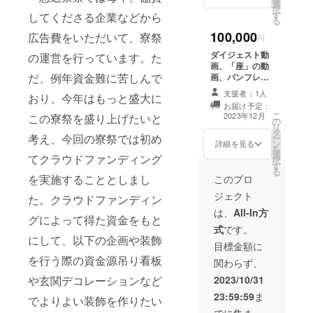
選
ジナルメッセー
択
す
してくださる企業などから
ジ動画をお送り
る
します。動画内
100,000
広告費をいただいて、寮祭
で名前をお呼び
円
する場面があり
ダイジェスト動
の運営を行っています。た
ます。なお、
画、「座」の動
メッセージ動画
だ、例年資金難に苦しんで
画、パンフレッ
に関しても
ト、恵迪寮オリ
youtubeの限定
支援者：1人
おり、今年はもっと盛大に
ジナルトラン
公開を用いる予
お届け予定：
プ、寮歌集、手
こ
定です。本リ
2023年12月
この寮祭を盛り上げたいと
の
ぬぐい、寮祭の
リ
ターンの内容を
タ
グッズ、メッ
考え、今回の寮祭では初め
ー
無断で公開、転
ン
セージ動画に加
詳細を見る
を
載することは禁
選
え、恵迪寮史を
てクラウドファンディング
択
止です。 ※支援
す
お送りします。
る
時、必ず動画内
を実施することとしまし
また、感謝の気
このプロ
で呼ばれること
持ちを込めて、
を希望される名
ジェクト
た。クラウドファンディン
希望性ではあり
前をお書きくだ
ますが、恵迪寮
は、
All-In方
さい。
グによって得た資金をもと
の共用棟に名前
式
です。
を書かせていた
にして、以下の企画や装飾
だきたいと考え
目標金額に
ています。名前
を行う際の資金源吊り看板
関わらず、
を書くというこ
とは、今後も寮
や玄関デコレーションなど
2023/10/31
が存在する限り
23:59:59
ま
でよりよい装飾を作りたい
は寮に名前が残
されるというこ
でに集まっ