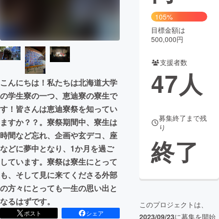
105%
まちづくり・地域活性化
目標金額は
500,000円
CAMPFIRE for Social Good
CAMPFIRE Creation
支援者数
CAMPFIREふるさと納税
machi-ya
コミュニティ
47
人
こんにちは！私たちは北海道大学
の学生寮の一つ、恵迪寮の寮生で
す！皆さんは恵迪寮祭を知ってい
募集終了まで残
ますか？？。寮祭期間中、寮生は
り
時間など忘れ、企画や玄デコ、座
終了
などに夢中となり、1か月を過ご
しています。寮祭は寮生にとって
も、そして見に来てくださる外部
の方々にとっても一生の思い出と
なるはずです。
このプロジェクトは、
ポスト
シェア
2023/09/23
に募集を開始