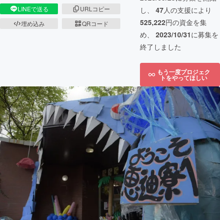
LINEで送る
URLコピー
し、
47
人の支援により
525,222
円の資金を集
埋め込み
QRコード
め、
2023/10/31
に募集を
終了しました
もう一度プロジェク
トをやってほしい