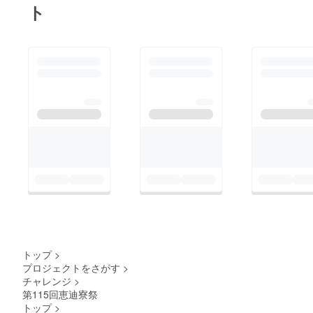
いだけではありませ
ト
ていました。詳細は、
ん。お題に答えて寸劇
X(旧Tiwtter)などをご
（ほぼほぼショートコ
覧ください！来場者は
ント）みたいなことも
2日で492名もの方が
しないといけないので
来寮してくださいまし
す！！お次は「寮祭士
た！来場してくださっ
幌」！！恵迪寮は士幌
た方々、支援していた
町と共同で、小屋を運
だいた方々、本当にあ
営していて、そこで1
りがとうございまし
泊するという旅行で
た。文：全てをサボっ
す！！1日中一緒の班
ていました、4年目
で行動するのでとても
仲良くなります。夜に
は士幌小屋で飲みも行
いましたーー（許可を
トップ
>
取るのがめんどくさ
プロジェクトをさがす
>
チャレンジ
>
くって全部モザイクか
第115回恵迪寮祭
けました。見にくくて
トップ
>