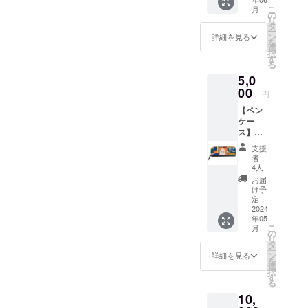
〜〜〜
い。
い。
〜〜〜
こ
月
〜〜〜
の
〜〜〜
リ
〜〜〜
タ
〜〜〜
ー
〜〜〜
ン
詳細を見る
〜〜〜
を
〜〜〜
選
〜〜〜
択
〜〜〜
す
〜〜〜
る
〜〜〜
〜〜〜
5,0
〜〜〜
〜〜〜
〜〜〜
00
〜〜〜
円
〜〜〜
〜〜〜
【ペン
〜〜〜
〜〜〜
ケー
〜〜〜
〜〜〜
ス】デ
〜〜〜
〜 【お
ザイン
〜〜〜
願い】
支援
色々か
〜〜〜
者：
ご希望
ら１つ
〜〜〜
4人
の柄、
と、御
〜〜〜
お届
サイズ
礼カー
〜 中に
け予
を、備
ド。
仕切り
定：
考にご
【お願
2024
がつい
記入下
年05
い】ご
て、深
さい。
こ
月
希望の
めの内
の
布弥の
リ
柄を備
ポケッ
タ
絵か
ー
考にご
トに
ン
詳細を見る
ら、他
を
記入下
なって
選
の柄が
択
さい。
います
す
希望で
る
布弥の
大判う
したら
10,
絵か
ちわも
出来る
ら、他