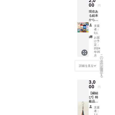
2,0
ルルと
00
しみく
円
プカ
ださい
現在あ
が、お
♬
る絵本
めでと
から、
う。
お好き
と、お
支援
な一
祝いし
者：
冊。 詳
てくれ
0人
細は
る絵本
お届
「ホー
です。
け予
ムペー
定：
ジの絵
2024
年05
本販
こ
月
売」を
の
リ
ご参照
タ
ー
くださ
ン
詳細を見る
を
い。
選
択
【お願
す
る
い】 備
3,0
考欄
に、ご
00
円
希望の
【縁結
絵本タ
び】特
イトル
級品の
をお書
精麻
き下さ
支援
（神
い。
者：
麻・
1人