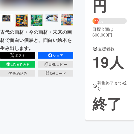
円
まちづくり・地域活性化
19%
目標金額は
CAMPFIRE for Social Good
CAMPFIRE Creation
古代の画材・今の画材・未来の画
600,000円
CAMPFIREふるさと納税
machi-ya
コミュニティ
材で面白い個展と、面白い絵本を
生み出します。
支援者数
19
人
ポスト
シェア
LINEで送る
URLコピー
埋め込み
QRコード
募集終了まで残
り
終了