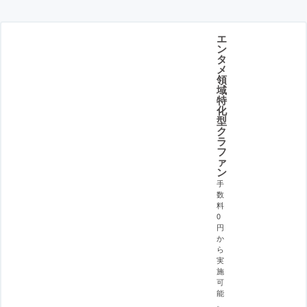
エ
ン
タ
メ
領
域
特
化
型
ク
ラ
フ
ァ
ン
手
数
料
0
円
か
ら
実
施
可
能
。