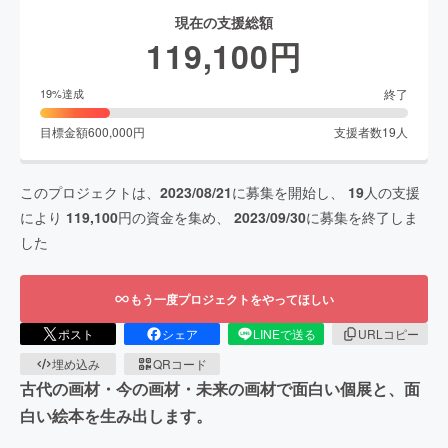
現在の支援総額
119,100
円
終了
19
%達成
目標金額
600,000
円
支援者数
19
人
このプロジェクトは、
2023/08/21
に募集を開始し、
19
人の支援
により
119,100
円の資金を集め、
2023/09/30
に募集を終了しま
した
もう一度プロジェクトをやってほしい
ポスト
シェア
LINEで送る
URLコピー
埋め込み
QRコード
古代の画材・今の画材・未来の画材で面白い個展と、面
白い絵本を生み出します。