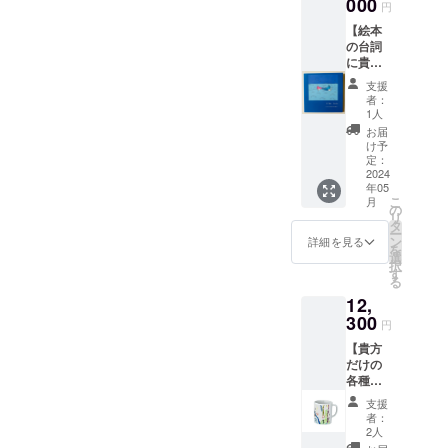
000
入る深
円
かぎり
の柄が
めポ
対応し
【絵本
希望で
ケット
ます。
の台詞
したら
が嬉し
絵は
に貴方
出来る
い、イ
ホーム
や、お
かぎり
ベント
支援
ページ
子様の
対応し
時にも
者：
を参照
名前を
ます。
活躍の
1人
くださ
入れま
絵は
大容量
お届
い。
す。】
ホーム
トート
け予
ルルと
ページ
定：
バッグ
プカが
2024
を参照
です。
年05
登場す
くださ
仕切り
こ
月
る、お
い。
の
ポケッ
リ
祝いの
タ
ト付き
ー
絵本を
ン
なので
詳細を見る
を
考案中
選
ノート
択
です。
す
や冊子
る
ルルと
など、
12,
プカが
入れた
あらゆ
300
い物を
円
る場面
分けら
【貴方
で「お
れるの
だけの
めでと
でメイ
各種デ
う」
ンバッ
ザイン
と、語
グとし
支援
グッ
りかけ
ても使
者：
ズ。】
るシー
2人
える
インス
ンで、