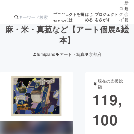
新
ロ
規
グ
会
プロジェクトを掲
はじ
プロジェクト
/
載するには
める
をさがす
イ
員
ン
登
麻・米・真菰など【アート個展&絵
録
本】
人気のプロ
注目のリ
注目の新着プロ
募集終了が近いプ
もうすぐ公開
fumipiano
アート・写真
京都府
ジェクト
ターン
ジェクト
ロジェクト
されます
アート・写真
音楽
現在の支援総
額
119,
テクノロジー・ガジェット
ゲーム・サ
100
映像・映画
書籍・雑誌
ビジネス・起業
チャレンジ