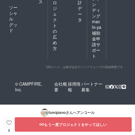
ス
ロ
計
ン
ソー
ジ
デ
ディ
シャ
ェ
ー
ング
ル
ク
タ
mac
グッ
ト
hi-ya
ド
の
補助
広
金申
め
請サ
方
ポー
ト
「QRコード」は株式会社デンソーウェーブの登録商標です。
© CAMPFIRE,
会社概
採用情
パートナー
Inc.
要
報
募集
fumipiano
さんへアンコール
もう一度プロジェクトをやってほしい
5