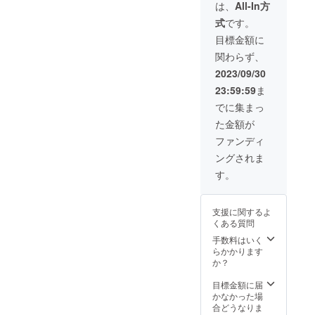
は、
All-In方
式
です。
目標金額に
関わらず、
2023/09/30
23:59:59
ま
でに集まっ
た金額が
ファンディ
ングされま
す。
支援に関するよ
くある質問
手数料はいく
らかかります
か？
目標金額に届
かなかった場
合どうなりま