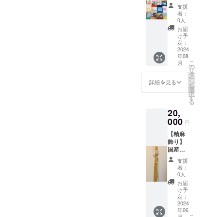
プカの
ださ
支援
不思議
い。
者：
な物語
0人
シリー
お届
ズ①〜
け予
⑨と、
定：
限定で
2024
年08
お名前
こ
月
を文章
の
リ
（台
タ
ー
詞）に
ン
詳細を見る
を
いれま
選
択
す。】
す
る
可愛い
20,
ルルと
プカ
000
円
が、お
【精麻
祝いし
飾り】
てくれ
国産の
る絵本
野洲麻
⑧巻
支援
（神
「おめ
者：
麻）で
でと
0人
制作し
う」で
お届
ます。
は、 絵
け予
180㎝程
本の台
定：
の精麻
2024
詞に貴
年06
を約10
方や、
こ
月