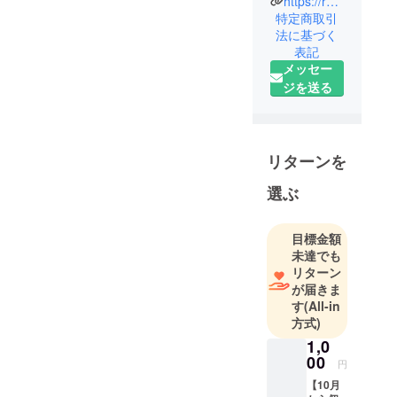
https://rainbow-of-heart.jimdo.com/
可愛い絵
特定商取引
クラファンURLを拡散
や、神仏の
法に基づく
させて頂いておりま
表記
絵など。。
す。
メッセー
色々描いて
支払いに関しましても
ジを送る
います！！
安心安全のココナラ経
どうぞ宜し
由で取引させて頂いて
くお願い致
おります！
リターンを
選ぶ
依頼費は5000円〜とな
りますがココナラでは
現在キャンペーンして
目標金額
おりまして、初めてコ
未達でも
リターン
コナラご利用の方は
が届きま
1000円OFFとなってお
す
(All-in
ります！
方式)
1,0
00
ご利用の際は下記URL
円
からご利用ください。
【10月