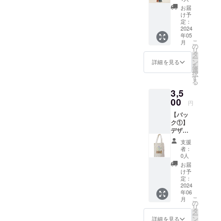
藍・茜
お届
染め）
け予
のスト
定：
ラッ
2024
年05
プ。 一
こ
月
つ一
の
リ
つ、布
タ
ー
弥の手
ン
詳細を見る
を
作りで
選
択
す。 定
す
る
期的な
3,5
マニ
アック
00
円
日記も
【バッ
お届け
ク①】
しま
デザイ
す。 ●
ン色々
精麻は
支援
から１
国産の
者：
つ。御
野洲
0人
礼カー
麻。。
お届
ド。
け予
〜〜〜
定：
〜〜〜
2024
年06
〜〜〜
こ
月
〜〜〜
の
リ
〜〜〜
タ
ー
〜〜〜
ン
詳細を見る