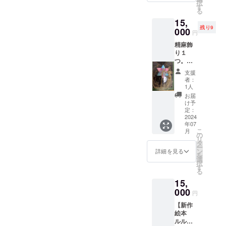
さい。
択
エピ
もお渡
す
や「く
布弥の
る
ソード
ししま
ん」な
絵か
15,
含む新
す。 お
ど入れ
ら、他
残り9
作画集
000
楽しみ
たいそ
円
の柄が
一冊。
くださ
のまま
希望で
精麻飾
備考︎。
い。
をお書
したら
り１
セイタ
【お願
きくだ
出来る
つ。ミ
カヨ
い】 A4
さ
かぎり
ニ精麻
シ、真
画用紙
い。）
支援
対応し
鈴３つ
菰、ラ
への
者：
ます。
写真の
ピスラ
メッ
1人
絵は
精麻飾
ズリク
セージ
お届
ホーム
りの型
レヨン
用に、
け予
ページ
になり
は含み
定：
掲載し
を参照
ます。
2024
ませ
たいお
くださ
年07
国産の
ん。 ラ
名前を
い。
こ
月
中で
ベルは
の
備考欄
リ
も、と
変わる
タ
にご記
ー
ても良
場合が
ン
入くだ
詳細を見る
を
い精麻
ありま
選
さい。
択
で制作
す。 食
す
（下の
る
しま
べ物で
名前な
15,
す。
はない
ど）
000
ので、
円
口に入
【新作
れない
絵本
ようご
ルルと
注意く