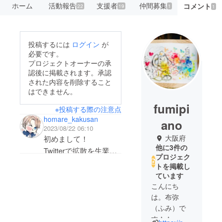
ホーム
活動報告
支援者
仲間募集
コメント
22
19
1
1
投稿するには
ログイン
が
必要です。
プロジェクトオーナーの承
認後に掲載されます。承認
された内容を削除すること
はできません。
fumipi
※投稿する際の注意点
homare_kakusan
ano
2023/08/22 06:10
大阪府
初めまして！
他に3件の
Twitterで拡散を生業と
プロジェク
していますホマレ
トを掲載し
(Twitterフォロワー2.6
ています
万)と申します。
こんにち
は。布弥
（ふみ）で
活動内容としましては
す＾＾
拡散用の画像作成後、