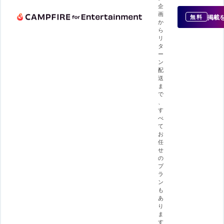
企
画
掲載
無料
か
ら
リ
タ
ー
ン
配
送
ま
で
、
す
べ
て
お
任
せ
の
プ
ラ
ン
も
あ
り
ま
す