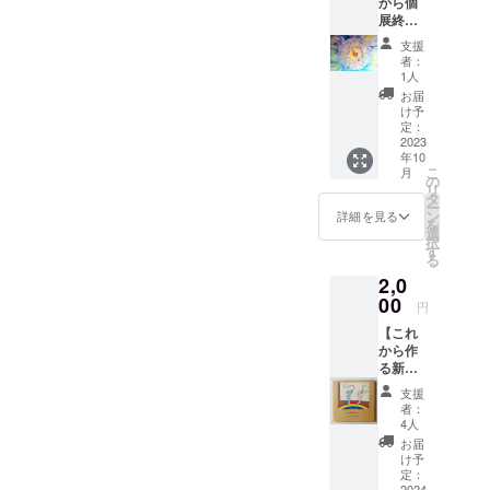
から個
https://coconala.com/in
展終了
vite/NB0RYV
まで定
支援
期的
招待コード:NB0RYV
者：
に、手
1人
づくり
お届
画材や
け予
既にココナラご利用の
祈りに
定：
方はこちらから
まつわ
2023
年10
るマニ
https://coconala.com/se
こ
月
アック
の
リ
rvices/2764545?
な制作
タ
ー
状況・
ン
ref=top_favorites&ref_ki
詳細を見る
を
情報日
選
択
nd=home&ref_no=2
記をお
す
る
届けし
2,0
ま
※実績多数ございま
す。】
00
円
1000
す。実績ご確認や質問
【これ
円〜ど
等ございましたら、コ
から作
うぞご
る新作
支援宜
コナラよりご連絡おま
の絵
しくお
支援
ちしております。
本】
願いし
者：
「ルル
ま
4人
とプカ
す！！
お届
の不思
け予
議な旅
定：
⑨ー音
2024