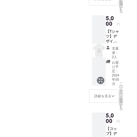
を
〜〜〜
選
択
〜〜〜
す
る
〜〜〜
5,0
〜〜〜
〜〜〜
00
円
〜〜〜
【Tシャ
〜〜〜
ツ】デ
〜〜〜
ザイン
〜〜〜
色々か
〜〜〜
支援
ら１つ
〜〜〜
者：
と、御
〜〜〜
2人
礼カー
〜 ドイ
お届
ド。
ツでポ
け予
【お願
ピュ
定：
い】ご
2024
ラーな
年05
希望の
エコ
こ
月
柄、サ
バッグ
の
リ
イズ・
エコ先
タ
ー
色を、
進国で
ン
詳細を見る
を
備考に
あるド
選
択
ご記入
イツは
す
る
下さ
エコ
5,0
い。 色
バッグ
は白・
00
の使用
円
黒・グ
が非常
【コッ
レー・
に進ん
プ】デ
オリー
でお