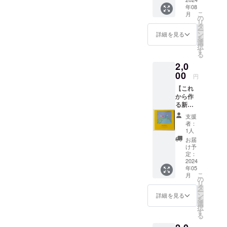
年08
の秘
こ
月
密ー」
の
リ
写真は
タ
ー
見本で
ン
詳細を見る
を
す。 サ
選
択
イズ
す
る
15×15
2,0
これか
ら作る
00
円
絵本。
【これ
音を通
から作
して弦
る新作
の秘
の絵
密、こ
支援
本 ル
の世界
者：
ルとプ
の神
1人
カの不
秘・歴
お届
思議な
史・祈
け予
物語
り・無
定：
⑧ーお
2024
邪気な
年05
めでと
世界を
こ
月
うー】
描きま
の
リ
写真は
す。 可
タ
ー
見本で
愛いル
ン
詳細を見る
を
す。 サ
ルとプ
選
択
イズ
カの旅
す
る
15×15
と共に
可愛い
お、楽