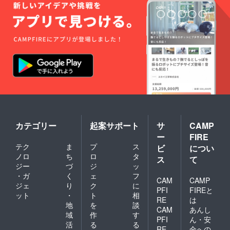
カテゴリー
起案サポート
サ
CAMP
ー
FIRE
テク
ま
プ
ス
ビ
につい
ノロ
ち
ロ
タ
ス
て
ジー
づ
ジ
ッ
・ガ
く
ェ
フ
CAM
CAMP
ジェ
り
ク
に
PFI
FIREと
ット
・
ト
相
RE
は
地
を
談
CAM
あんし
域
作
す
PFI
ん・安
活
る
る
RE
全への