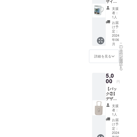
ザイン
ブ・イ
り、
色々か
ンディ
スー
支援
ら１つ
コ サイ
パーや
者：
と御礼
ズは身
お店で
1人
カー
長約
エコ
お届
ド。
120〜
バッグ
け予
【お願
180。写
定：
を使用
い】ご
2024
真の中
するの
年06
希望の
（3、4
はとて
こ
月
柄を備
枚目）
の
も一般
リ
考にご
に詳細
タ
的。ド
ー
記入下
があり
ン
イツで
詳細を見る
を
さい。
ます。
選
ポピュ
択
布弥の
布弥の
す
ラーな
る
絵か
絵か
おしゃ
5,0
ら、他
ら、他
れなエ
の柄が
00
の柄が
コバッ
円
希望で
希望で
グと同
【バッ
したら
したら
じかた
ク②】
出来る
出来る
ちのエ
デザイ
かぎり
かぎり
コバッ
ン色々
対応し
対応し
グ
支援
から１
ます。
ます。
〜〜〜
者：
つと、
絵は
絵は
1人
〜〜〜
御礼
ホーム
ホーム
〜〜〜
お届
カー
ページ
ページ
け予
〜〜〜
ド。
を参照
定：
を参照
〜〜〜
〜〜〜
2024
くださ
くださ
〜〜〜
年06