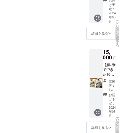
トート
お届
ピレー
お貴方
け予
バッグ
ション
もしく
定：
です。
書き下
2024
は貴方
〜〜〜
年08
ろしを
の大切
〜〜〜
こ
月
デザイ
なかた
の
〜〜〜
リ
ンしま
の名前
タ
〜〜〜
ー
す。 布
を入れ
ン
詳細を見る
〜〜〜
を
弥が得
ます。
選
〜〜〜
択
意とす
プレゼ
す
〜〜〜
る
る、即
ントに
〜〜〜
15,
興書き
も是非
〜〜〜
下ろ
000
ご利用
〜〜〜
円
し。そ
くださ
〜〜〜
【麻×米
れを貴
い♬
〜〜〜
ででき
方のお
（写真
〜〜〜
た10色
好きな
は見
〜〜〜
クレヨ
グッズ
本）
〜〜〜
支援
ン・一
（ペン
【お願
者：
〜〜〜
箱】 ●
ケー
い】 備
1人
〜〜〜
顔料は
ス・
考欄
お届
〜〜〜
ベンガ
シャ
に、ご
け予
〜 【お
ラ、麻
ツ・カ
定：
希望の
願い】
炭、水
2024
バン）
お名前
ご希望
年06
干本
一つに
をご記
の柄
こ
月
藍、
デザイ
の
入くだ
を、備
リ
等。 ●
ンしま
タ
さい。
考にご
ー
クレヨ
す。 A
ン
（「ち
詳細を見る
記入下
を
ン制作
4の原画
選
ゃん」