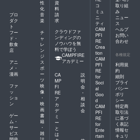
性
資
コ
取り組
化
料
ミュ
み
プロ
音
請
ニ
ニュー
ダク
楽
求
ティ
ス
ト
CAM
ヘルプ
クラウドファ
フー
チ
PFI
お問い
ンディングの
ド・
ャ
RE
合わせ
ノウハウを無
飲食
レ
Crea
料で学ぼう
店
ン
tion
各種規定
CAMPFIRE
ジ
CAM
アカデミー
アニ
ス
利用規
PFI
メ・
ポ
約
RE
漫画
ー
CA
説
細則
for
ツ
MP
明
プライ
Soci
ファ
映
FI
会
バシー
al
ッ
像
RE
・
ポリ
Goo
ショ
・
ア
相
シー
d
ン
映
カ
談
特定商
CAM
画
デ
会
取引法
PFI
ゲー
書
ミ
に基づ
RE
ム・
籍
ー
く表記
for
サー
・
と
情報セ
Ente
ビス
雑
は
キュリ
rtain
開発
誌
ク
サ