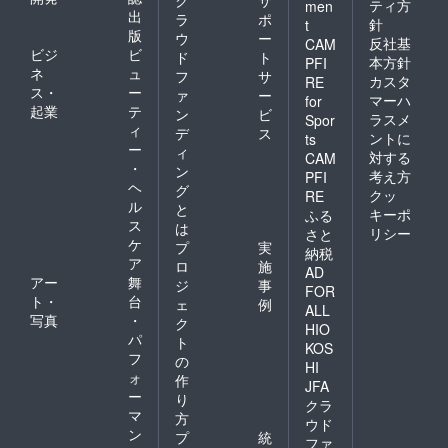
ティ方
men
出
ラ
ポ
針
t
版
ウ
ー
反社基
CAM
ビジ
ビ
ド
ト
本方針
PFI
ネ
ュ
フ
サ
カスタ
RE
ス・
ー
ァ
ー
マーハ
for
起業
テ
ン
ビ
ラスメ
Spor
ィ
デ
ス
ントに
ts
ー
ィ
対する
CAM
・
ン
考え方
PFI
ヘ
グ
クッ
RE
ル
と
キーポ
ふる
ス
は
リシー
さと
ケ
プ
実
納税
ア
ロ
施
AD
アー
舞
ジ
事
FOR
ト・
台
ェ
例
ALL
写真
・
ク
HIO
パ
ト
KOS
フ
の
HI
ォ
作
JFA
ー
り
クラ
マ
方
ウド
ン
プ
統
ファ