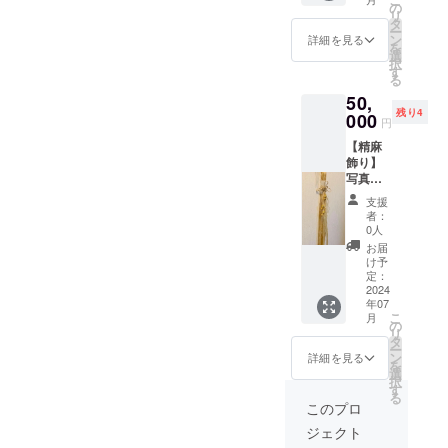
本使用
お子様
の
リ
予定。
の名前
タ
ー
デザイ
を入れ
ン
詳細を見る
を
ンは、1
ます。
選
択
人1人イ
【お願
す
る
ンスピ
い】 備
50,
レー
考欄
残り4
ション
000
に、ご
円
で制作
希望の
【精麻
します
お名前
飾り】
♬
をご記
写真の3
入くだ
種類を
さい。
支援
一つず
（「ち
者：
つご用
ゃん」
0人
意しま
や「く
お届
す。 国
ん」な
け予
産の中
定：
ど入れ
でも、
2024
たいそ
年07
とても
のまま
こ
月
良い精
の
をお書
リ
麻で制
タ
きくだ
ー
作しま
ン
さ
詳細を見る
を
す。 デ
選
い。）
択
ザイン
す
る
はお任
このプロ
せくだ
ジェクト
さい。