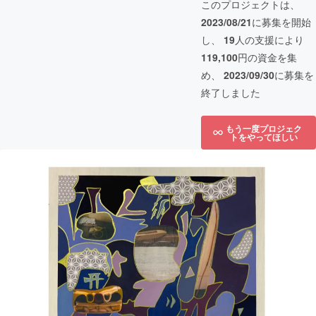
このプロジェクトは、
2023/08/21
に募集を開始
し、
19
人の支援により
119,100
円の資金を集
め、
2023/09/30
に募集を
終了しました
もう一度プロジェク
トをやってほしい