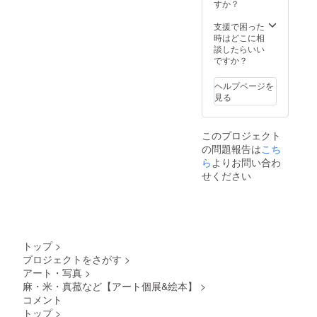
すか？
支援で困った
時はどこに相
談したらいい
ですか？
ヘルプページを
見る
このプロジェクト
の問題報告は
こち
ら
よりお問い合わ
せください
トップ
>
プロジェクトをさがす
>
アート・写真
>
麻・米・真菰など【アート個展&絵本】
>
コメント
トップ
>