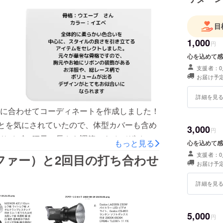
目
1,000
円
心を込めて感
支援者：0
お届け予定
詳細を見
に合わせてコーディネートを作成しました！
ことを気にされていたので、体型カバーも含め
3,000
円
サイズで腰元で長さを調節できるデザイン・
もっと見る
心を込めて感
やせしてみせる・骨格に合わせてリボンや
支援者：0
ファー）と2回目の打ち合わせ
お届け予定
ユース品とは思えないくらい状態の良い商品
洋服自体の価値ももちろんですが、「似合
詳細を見
日々しっかり勉強をしていきながら活動を進
5,000
円