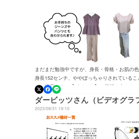
まだまだ勉強中ですが、身長・骨格・お肌の色
身長152センチ、ややぽっちゃりされている
てご提案です。【ポイント】・横幅は大きめの
縦のシルエットを意識したコーディネートで着
ダービッツさん（ビデオグラ
レースなど装飾の華やかなお洋服をチョイスリ
2023/08/31 19:10
なので、喜んで頂けるといいなと思います♪お
う」×「好きなデザイン」を提供できるように
めていきます。