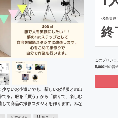
募集終
CAMPFIRE for Social Good
CAMPFIRE Creation
終
CAMPFIREふるさと納税
machi-ya
コミュニティ
このプロジェ
5,000
円の資
！少ないお小遣いでも、新しいお洋服との出
持てる。服を「買う」から「借りて」楽しむ
造して商品の撮影スタジオを作ります。みな
ピー
埋め込み
QRコード