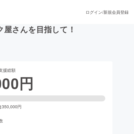
ログイン
/
新規会員登録
ク屋さんを目指して！
うすぐ公開されます
支援総額
プロダクト
000
円
ファッション
スポーツ
50,000円
数
ア
ソーシャルグッド
人