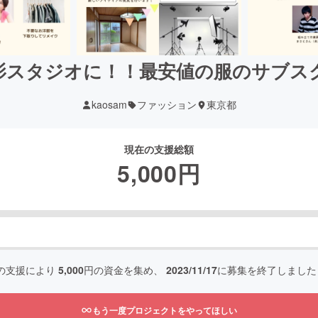
影スタジオに！！最安値の服のサブス
kaosam
ファッション
東京都
現在の支援総額
5,000
円
の支援により
5,000
円の資金を集め、
2023/11/17
に募集を終了しました
もう一度プロジェクトをやってほしい