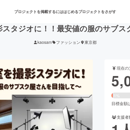
プロジェクトを掲載するには
はじめる
プロジェクトをさがす
影スタジオに！！最安値の服のサブス
kaosam
ファッション
東京都
注目のリターン
注目の新着プロジェクト
募集終了が近いプロジェクト
も
現在の
音楽
舞台・パフォーマンス
5,
ゲーム・サービス開発
フード・飲食店
1%
書籍・雑誌出版
アニメ・漫画
目標金額は3
支援者
チャレンジ
ビューティー・ヘルスケ
1