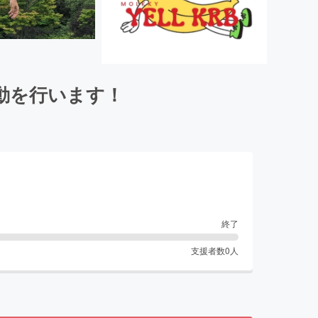
動を行います！
終了
支援者数
0
人