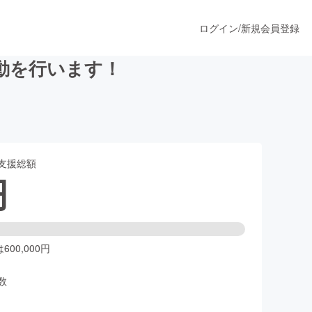
ログイン
/
新規会員登録
動を行います！
うすぐ公開されます
支援総額
プロダクト
円
ファッション
スポーツ
00,000円
数
ア
ソーシャルグッド
人