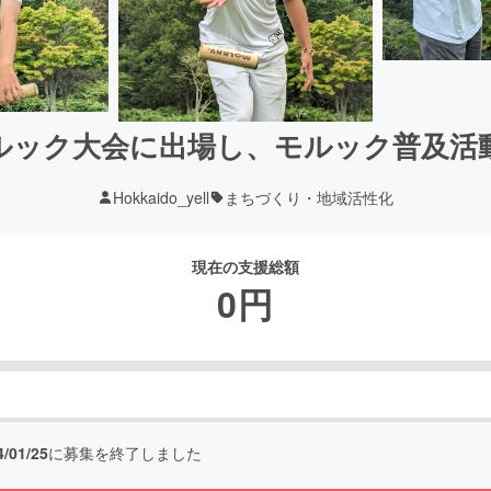
ルック大会に出場し、モルック普及活
Hokkaido_yell
まちづくり・地域活性化
現在の支援総額
0
円
4/01/25
に募集を終了しました