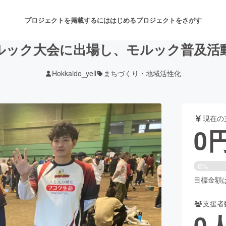
プロジェクトを掲載するには
はじめる
プロジェクトをさがす
ルック大会に出場し、モルック普及活
Hokkaido_yell
まちづくり・地域活性化
注目のリターン
注目の新着プロジェクト
募集終了が近いプロジェクト
も
現在の
音楽
舞台・パフォーマンス
0
ゲーム・サービス開発
フード・飲食店
0%
書籍・雑誌出版
アニメ・漫画
目標金額は6
支援者
チャレンジ
ビューティー・ヘルスケ
0