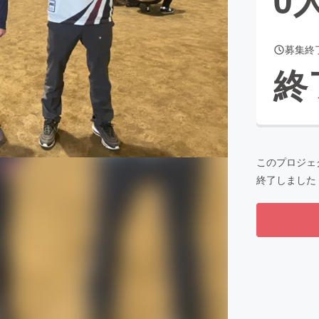
募集終
CAMPFIRE for Social Good
CAMPFIRE Creation
終
CAMPFIREふるさと納税
machi-ya
コミュニティ
このプロジェ
終了しました