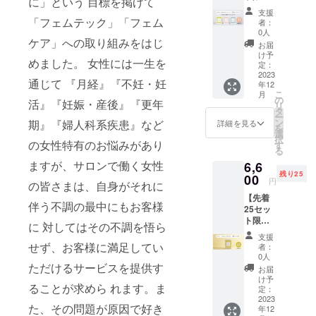
に」という 目標を掲げて
に心地
たい。それ
定】
Y LIFE
な女性
よいホ
支援
25%OF
が私たちが
のお得
「フェムテック」「フェム
のリズ
ワイト
者：
F!!【通
な2個
ムを穏
0人
ティー
目指すとこ
ケア」への取り組みをはじ
常価格
セット
やかに
の香り
お届
ろです。
8,680円
です。
整えて
け予
に包ま
めました。 女性には一生を
⇒6,510
FOR A
定：
くれる
れて癒
円（送
2023
HEALH
女性に
されま
通じて 『月経』『不妊・妊
年12
料・税
Y LIFE
うれし
す。良
こ
月
込
は1包あ
の
いドリ
質な植
活』『妊娠・産後』『更年
リ
み）】
たり
タ
ンクで
物由来
ー
とりあ
「大麦
ン
期』『婦人科系疾患』など
す。ベ
詳細を見る
のオイ
を
えず全
乳酸発
選
リー味
ルを
択
種類試
の女性特有のお悩みがあり
酵液
す
のパウ
ベース
る
してみ
ギャ
チ状ド
にし、
ますが、サロンで働く女性
6,6
たいと
バ」
リンク
女性に
残り25
いう方
00
100gを
で飲み
うれし
円
の皆さまは、自身がそれに
に
配合
やす
いよも
【先着
【CAM
し、女
く、水
ぎエキ
伴う不調の最中にもお客様
25セッ
PFIRE
性だけ
なしで
スを配
ト限
限定】
でなく
どこで
に 対してはその不調を悟ら
合した
定】
repoge
男性や
もさっ
肌に優
支援
25%OF
fem
せず、お客様に満足してい
お子様
と飲む
者：
しいオ
F!!【通
フェム
にもお
0人
ことが
イル
常価格
ただけるサービスを提供す
ケアシ
飲み頂
出来ま
お届
は、敏
8,800円
リーズ3
ける
け予
す。鞄
感肌の
ることが求めら れます。ま
⇒6,600
種のお
定：
【ノン
のポ
方や妊
円（送
2023
得な
カフェ
ケット
婦さん
た、その問題が原因で好き
年12
料・税
セット
イン・
やポー