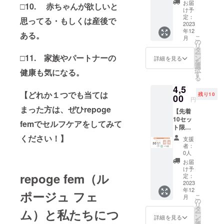
（フェム
常価格
お届
□10. 赤ちゃんが欲しいと
5,720円
け予
テック ) から
⇒4,290
定：
思ってる・もしくは産後で
きていま
円（送
2023
年12
料・税
す。
ある。
こ
月
込
の
女性の心身
リ
み）】
タ
ー
に優しく、
【CAM
□11. 家族やパートナーの
ン
詳細を見る
を
PFIRE
選
出来るだけ
択
健康も気になる。
限定】
す
自然由来の
る
OIL
4,5
成分を大切
FOR
【どれか１つでも当ては
残り10
MEのお
00
にした商品
円
得な2本
まった方は、ぜひrepoge
を女性目線
【先着
セット
10セッ
です。
で開発して
femでセルフケアをしてみて
ト限
OIL
います。
定】早
FOR
ください！】
支援
割
MEはヘ
者：
30%OF
アもボ
0人
私たちは美
F!!【通
ディも
お届
容という女
常価格
これ1本
け予
repoge fem（ル
6,480円
性が多く関
でケア
定：
⇒4,500
2023
できる
わる業界に
年12
円（送
マルチ
ポージュ フェ
こ
月
携わる企業
料・税
美容オ
の
リ
込
イル。
タ
として「女
ム）と私たちにつ
ー
み）】
驚くほ
ン
詳細を見る
性の美と健
を
とりあ