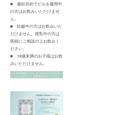
アシ
リ
期・後
■ 避妊目的でピルを服用中
ン、ビ
ラック
期の方
タミン
ス バ
の方はお飲みいただけませ
は特に
B2、ビ
スタイ
注意が
タミン
ん。
ム 定
必要で
B1、ビ
価：
す。）
タミン
■ 妊娠中の方はお飲みいた
2,000円
B6、ク
（税
だけません。授乳中の方は
エン酸
込：
鉄Na、
2,200
医師にご相談の上お飲みく
ビタミ
円） 内
ンB12
容量：
ださい。
100g(2
0g×5
■ 18歳未満のお子様はお飲
包）5回
みいただけません。
分 日本
製 使用
期限：
2025年
5月 ※キ
ク科ア
レル
ギーの
方（花
粉症を
除く）
はご使
用をお