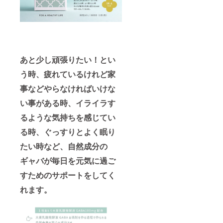
控えく
ださ
い。 ※
妊娠中
の方は
医師に
ご相談
あと少し頑張りたい！とい
の上、
ご使用
う時、疲れているけれど家
下さ
い。 ■
事などやらなければいけな
商品詳
細 商品
い事がある時、イライラす
名：オ
イル
るような気持ちを感じてい
フォー
る時、ぐっすりとよく眠り
ミー
定価：
たい時など、自然成分の
2,600円
（税
ギャバが毎日を元気に過ご
込：
2,860
すためのサポートをしてく
円） 内
容量：
れます。
100ml
日本製
※すべて
の方に