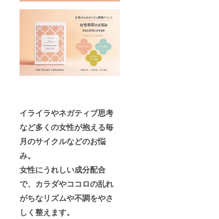
※妊娠中
ランス
はお飲
いただ
の方・
定価：
みいた
けませ
授乳中
3,000円
だけま
ん。 ※
の方は
（税
せん。
妊娠
医師に
込：
※授乳中
中・授
ご相談
3,240
の方は
乳中の
の上、
円） 内
医師に
方は医
お飲み
容量：
ご相談
師にご
くださ
300ml
の上お
相談の
い。 ■
(10ml×
飲みく
上お飲
商品詳
30包）
ださ
みくだ
細 商品
30日分
い。 ■
さい。
名：
日本製
商品詳
■商品詳
フォー
賞味期
細 商品
細 商品
ア
限：
イライラやネガティブ思考
名：
名：
ヘル
2025年
フォー
フォー
など多くの女性が抱える毎
シーラ
5月 ■原
ア
リ
イフ 定
材料 イ
ヘル
ラック
月のサイクルなどのお悩
価：
ソマル
シーラ
ス バ
3,000円
トオリ
イフ 定
スタイ
み。
（税
ゴ糖シ
価：
ム 定
込：
ロップ
3,000円
女性にうれしい成分配合
価：
3,240
（国内
（税
2,000円
円） 内
製
で、カラダやココロの乱れ
込：
（税
容量：
造）、
3,240
込：
300ml
がちなリズムや不調をやさ
ザクロ
円） 内
2,200
(10ml×
果汁、
容量：
円） 内
しく整えます。
30包）
りんご
300ml
容量：