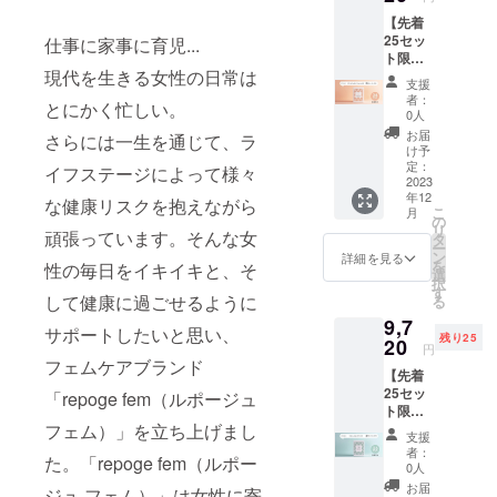
ませ
いう方
もぎ」
で手軽
もお飲
巣のど
ん。 ※
【先着
に
を使用
によも
みいた
ちらか
お顔に
25セッ
仕事に家事に育児...
【CAM
し、本
ぎ蒸し
だけま
に効果
はご使
ト限
PFIRE
格派の
気分が
す。あ
があっ
用いた
現代を生きる女性の日常は
定】
限定】
ハーブ
楽しめ
と少し
支援
たかど
だけま
25%OF
repoge
をブレ
る入浴
者：
頑張る
うかを
とにかく忙しい。
せん。
F!!【通
femブ
ンドし
0人
料で
力が欲
見極め
※デリ
常価格
ランド
た自然
す。女
お届
しいと
さらには一生を通じて、ラ
るため
ケート
12,960
全アイ
素材の
け予
性のみ
き、時
に、3カ
ゾーン
円
テムの
定：
入浴
イフステージによって様々
なら
間を気
月（3周
にご使
⇒9,720
2023
お得な
料。女
ず、男
にせず
期）続
用の際
年12
円（送
セット
な健康リスクを抱えながら
性に良
性やお
お飲み
けるこ
こ
には、
月
料・税
です。
の
いとさ
子様に
いただ
とが理
リ
少量ず
頑張っています。そんな女
込
FOR
タ
れてい
も健康
けて、
想で
ー
つ試し
み）】
WOMA
ン
る「よ
詳細を見る
のため
毎日飲
す。 ※
を
てくだ
性の毎日をイキイキと、そ
しっか
N'S
選
もぎ蒸
に取り
んでも
送料込
択
さい。
り試せ
BALAN
す
し」に
入れて
太る心
して健康に過ごせるように
みのお
る
■商品詳
る4カ月
CEは女
定期的
頂ける
配がな
値段で
細 商品
9,7
分
性のリ
に通う
アイテ
サポートしたいと思い、
い自然
す。 ※
名：オ
残り25
♪【CA
20
ズム調
には時
ムと
円
派エナ
乳がん
イル
MPFIRE
整ドリ
フェムケアブランド
間も金
なって
ジード
や子宮
フォー
【先着
限定】
ンク、
額も難
おりま
リンク
がん、
ミー
25セッ
FOR
「repoge fem（ルポージュ
FOR A
しい…
すの
は、プ
卵巣が
定価：
ト限
WOMA
HEALT
と思わ
で、ぜ
レゼン
んなど
2,600円
フェム）」を立ち上げまし
定】
N'S
HY LIFE
れる方
ひ一度
支援
トにも
のホル
（税
25%OF
BALAN
はノン
に、手
者：
お試し
おすす
モン感
た。「repoge fem（ルポー
込：
F!!【通
CEのお
カフェ
0人
軽にお
くださ
めで
受性が
2,860
常価格
得な4個
イン・
風呂で
お届
い。 ※
ジュ フェム）」は女性に寄
す。 ※
高まる