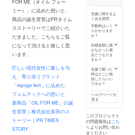
乳酸発
FOR ME（オイル フォー
チ状ド
ルで
ギーの
30日分
イフ 定
の方は
酵液
リンク
す。
方（花
日本製
価：
医師に
ミー）」に込めた想いと、
ギャ
で飲み
repoge
粉症を
賞味期
3,000円
支援に関するよ
ご相談
バ」
やす
femで
除く）
限：
（税
商品の誕生背景はPRタイム
くある質問
の上お
100gを
く、水
『癒し
はご使
2025年
込：
飲みく
配合
なしで
手数料はいく
の時
用をお
スストーリーでご紹介いた
5月 ※乳
3,240
ださ
し、女
どこで
らかかります
間』と
控えく
がんや
円） 内
い。
性だけ
もさっ
か？
『ご自
だきました。こちらもご覧
ださ
子宮が
容量：
※18歳未
でなく
と飲む
身への
い。 ※
ん、卵
300ml
満のお
男性や
になって頂けると嬉しく思
ことが
目標金額に届
労わ
妊娠中
巣がん
(10ml×
子様は
お子様
出来ま
かなかった場
り』を
の方は
などの
30包）
お飲み
います。
にもお
す。鞄
合どうなりま
始めて
医師に
ホルモ
30日分
いただ
飲み頂
のポ
すか？
いただ
ご相談
ン感受
日本製
けませ
ける
ケット
けると
の上、
性が高
賞味期
忙しい現代女性に癒しを与
ん。 ■
【ノン
やポー
支援で困った
嬉しく
ご使用
まる女
限：
商品詳
カフェ
チに入
時はどこに相
思いま
下さ
性特有
え、寄り添うブランド
2025年
細 商品
イン・
れてお
談したらいい
す。 ※
い。
の疾患
5月 ■原
名：
低カロ
けば、
ですか？
送料込
「repoge fem」に込めた
（初
や既往
材料 イ
フォー
リー】
飲み忘
みのお
期・後
症をお
ソマル
ウー
のエナ
れも防
フェムテックへの想いと、
値段で
期の方
ヘルプページを
持ちの
トオリ
マン
ジード
げま
す。 ※
は特に
見る
方は医
ゴ糖シ
ズ バ
新商品「OIL FOR ME」の誕
リンク
す。 ※
原材料
注意が
師にご
ロップ
ランス
です。
送料込
等は
必要で
相談の
（国内
定価：
生背景｜株式会社多田のス
パウチ
みのお
ページ
す。）
上お飲
製
このプロジェクト
3,000円
状ドリ
値段で
をご確
※入浴剤
みくだ
トーリー｜PR TIMES
造）、
（税
の問題報告は
こち
ンクで
す。 ※
認くだ
を使用
さい。
レモン
込：
飲みや
ら
よりお問い合わ
乳がん
さい。
できる
STORY
※避妊目
果汁、
3,240
すく、
や子宮
■商品詳
せください
月齢の
的でピ
発酵酸
円） 内