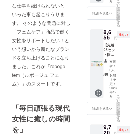
にもお
こ
月
込
です。
の
低カロ
チに入
な仕事を続けられないと
使いい
リ
み）】
FOR
タ
リー】
れてお
ただけ
ー
寒い冬
WOMA
ン
のエナ
詳細を見る
いった事も起こりうりま
けば、
ます。1
を
に備え
N'S
選
ジード
飲み忘
本は自
択
て20回
す。 そのような問題に対し
BALAN
す
リンク
れも防
分用
る
分
CEは女
です。
げま
に、も
「フェムケア」商品で働く
8,6
♪【CA
性のリ
パウチ
す。女
う１本
残り25
MPFIRE
55
ズム調
状ドリ
性の卵
円
は大切
女性をサポートしたい！と
限定】
整ドリ
ンクで
巣は左
な方へ
【先着
FOR
ンク、
飲みや
右に1つ
のプレ
いう想いから新たなブラン
25セッ
RELAX
FOR A
すく、
ずつ。
ゼント
ト限
BATH
HEALT
水なし
ドを立ち上げることになり
毎月ど
にもお
定】
TIMEの
HY LIFE
でどこ
ちらか
支援
すすめ
25%OF
お得な4
はノン
ました。これが「repoge
でも
者：
片方か
です。
F!!【通
個セッ
カフェ
0人
さっと
ら排卵
※送料込
常価格
fem（ルポージュ フェ
トで
イン・
飲むこ
お届
が起こ
みのお
11,540
す。
低カロ
け予
とが出
りま
値段で
ム）」のスタートです。
円
FOR
定：
リーの
来ま
す。サ
す。 ※
⇒8,655
2023
RELAX
自然派
す。
プリメ
すべて
年12
円（送
BATH
エナ
酸っぱ
ントな
の方に
こ
月
料・税
TIMEは
の
ジード
さが気
どが自
アレル
リ
込
よもぎ
タ
リン
になる
分に合
「毎日頑張る現代
ギーが
ー
み）】
蒸し専
ン
ク、
詳細を見る
方は飲
うかど
起こら
を
とりあ
門業者
選
FOR
み物に
うかを
ないと
択
女性に癒しの時間
えず全
様が厳
す
RELAX
入れた
判断す
いうこ
る
種類試
選した
BATH
り、
るに
とでは
9,7
してみ
を」
「３年
TIMEは
割った
は、左
ござい
残り25
たいと
20
熟成よ
ご自宅
りして
円
右の卵