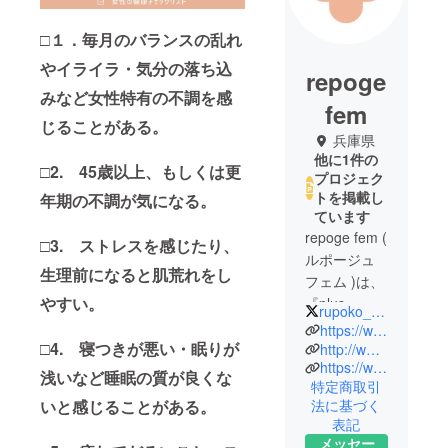
□１．毎月のバランスの乱れ
やイライラ・気分の落ち込
repoge
みなど女性特有の不調を感
fem
じることがある。
兵庫県
他に1件の
□2. 45歳以上、もしくは更
プロジェク
トを掲載し
年期の不調が気になる。
ています
repoge fem (
□3. ストレスを感じたり、
ルポージュ
生理前になると肌荒れをし
フェム )は、
やすい。
『plus
rupoko_tada
eau（プリュ
https://www.repoge.com/
□4. 寝つきが悪い・眠りが
スオー）』
http://www.tada-beauty.co.jp/
https://www.instagram.com/repoge_official/
『CLAYGE（
浅いなど睡眠の質が良くな
特定商取引
クレー
いと感じることがある。
法に基づく
ジュ）』な
表記
どの美容商
メッセー