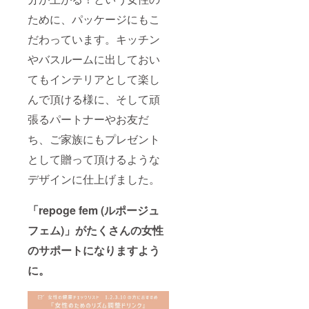
お飲み
妊娠中
ホルモ
5月 ■全
商品詳
リーエ
いただ
の方は
ン感受
成分 ３
ために、パッケージにもこ
細 商品
キス、
けて、
お飲み
性が高
年熟成
名：
発酵酸
毎日飲
いただ
だわっています。キッチン
まる女
よも
フォー
味料 / 乳
んでも
けませ
性特有
ぎ、エ
ア
酸カル
太る心
やバスルームに出しておい
ん。 ※
の疾患
キナセ
ヘル
シウ
配がな
授乳中
や既往
ア、レ
シーラ
ム、ビ
てもインテリアとして楽し
い自然
の方は
症をお
モング
イフ 定
タミン
派エナ
医師に
持ちの
ラス、
価：
んで頂ける様に、そして頑
B6、ク
ジード
ご相談
方は医
ジン
3,000円
エン酸
リンク
の上お
師にご
ジャー
張るパートナーやお友だ
（税
鉄Na
は、プ
飲みく
相談の
、ロー
込：
レゼン
ださ
上お飲
ち、ご家族にもプレゼント
ズ、乳
3,240
トにも
い。
みくだ
酸菌生
円） 内
おすす
として贈って頂けるような
※18歳未
さい。
産物質
容量：
めで
満のお
※避妊目
（大豆
300ml
デザインに仕上げました。
す。 ※
子様は
的でピ
を含
(10ml×
送料込
お飲み
ルを服
む）
30包）
みのお
いただ
用中の
30日分
「repoge fem (ルポージュ
値段で
けませ
方はお
日本製
す。 ※
ん。 ■
飲みい
賞味期
フェム)」がたくさんの女性
小学生
商品詳
ただけ
限：
未満の
細 商品
ませ
のサポートになりますよう
2025年
お子様
名：
ん。 ※
5月 ※小
はお飲
フォー
に。
妊娠中
学生未
みいた
ウー
の方・
満のお
だけま
マン
18歳未
子様は
せん。
ズ バ
満の方
お飲み