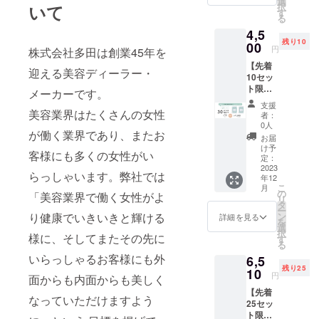
どサラ
選
いて
択
康」に力を
えず試
サラの
す
る
したい
テクス
注いでお
4,5
方へ2カ
チャ
り、社を挙
残り10
月分
00
で、
円
株式会社多田は創業45年を
♪【CA
げて「フェ
しっと
【先着
MPFIRE
りとし
迎える美容ディーラー・
ムテック・
10セッ
限定】
た潤い
フェムケ
ト限
FOR
を与え
メーカーです。
定】
WOMA
ながら
ア」への取
支援
30%OF
美容業界はたくさんの女性
N'S
もベタ
者：
り組みを進
F!!【通
BALAN
つきは
0人
が働く業界であり、またお
常価格
めておりま
CEのお
残しま
お届
6,480円
得な2個
せん。
け予
す。女性が
客様にも多くの女性がい
⇒4,500
セット
定：
乾いた
より健康で
円（送
2023
です。
髪にも
らっしゃいます。弊社では
年12
料・税
FOR
いきいきと
使える
こ
月
込
WOMA
の
ので、
「美容業界で働く女性がよ
輝ける様
リ
み）】
N'S
タ
翌朝の
ー
に、外面か
ご家族
BALAN
り健康でいきいきと輝ける
ン
スタイ
詳細を見る
を
みんな
CEは1
選
リング
らも内面か
択
様に、そしてまたその先に
で試せ
包あた
す
にもお
る
らも美しく
る2カ月
りチェ
使いい
いらっしゃるお客様にも外
6,5
分
なっていた
ストツ
ただけ
残り25
♪【CA
10
リーエ
ます。
円
だけるよう
面からも内面からも美しく
MPFIRE
キス32g
スプ
にサポート
【先着
限定】
を配合
レーし
なっていただけますよう
25セッ
FOR A
し、乱
をしていき
た瞬間
ト限
HEALH
れがち