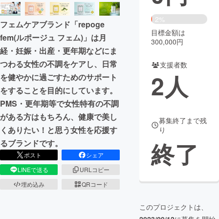
まちづくり・地域活性化
2%
フェムケアブランド「repoge
目標金額は
fem(ルポージュ フェム)」は月
300,000円
CAMPFIRE for Social Good
CAMPFIRE Creation
経・妊娠・出産・更年期などにま
CAMPFIREふるさと納税
machi-ya
コミュニティ
つわる女性の不調をケアし、日常
支援者数
2
人
を健やかに過ごすためのサポート
をすることを目的にしています。
PMS・更年期等で女性特有の不調
がある方はもちろん、健康で美し
募集終了まで残
くありたい！と思う女性を応援す
り
終了
るブランドです。
ポスト
シェア
LINEで送る
URLコピー
埋め込み
QRコード
このプロジェクトは、