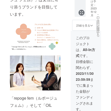
円） 内
12,960
セット
低カロ
け予
よもぎ
送料込
送料込
女性特
容量：
円
です。
定：
リーの
蒸し気
り添うブランドを目指して
みのお
みのお
有の疾
100ml
⇒9,720
2023
FOR
自然派
分をご
値段で
値段で
患や既
日本製
年12
円（送
WOMA
います。
エナ
家族み
す。 ※
す。 ※
こ
往症を
月
※弊社は
料・税
N'S
の
ジード
んなで
原材料
小学生
リ
お持ち
化粧品
込
BALAN
タ
リン
楽しん
等は
未満の
ー
の方は
製造販
み）】
CEは1
ン
ク、
詳細を見る
でいた
ページ
お子様
を
医師に
売業許
ご家族
包あた
選
FOR
だける
をご確
はお飲
択
ご相談
可を有
みんな
りチェ
す
RELAX
入浴料
認くだ
みいた
る
の上お
してい
で飲め
ストツ
BATH
このプロ
です。
さい。
だけま
飲みく
ます。
る4カ月
リーエ
TIMEは
よもぎ
■商品詳
せん。
ださ
ジェクト
分
キス32g
ご自宅
風呂で
細 商品
※妊娠中
い。 ※
♪【CA
を配合
で手軽
は、
All-In方
芯から
名：
の方・
避妊目
MPFIRE
し、乱
によも
温まる
フォー
授乳中
的でピ
式
です。
限定】
れがち
ぎ蒸し
『温
ウー
の方は
ルを服
FOR A
な女性
気分が
目標金額に
活』健
マン
医師に
用中の
HEALH
のリズ
楽しめ
康法を
ズ バ
ご相談
方はお
関わらず、
Y LIFE
ムを穏
る入浴
ぜひ取
ランス
の上、
飲みい
のお得
やかに
料、そ
2023/11/30
り入れ
定価：
お飲み
ただけ
な4個
整えて
してOIL
てみて
3,000円
くださ
ませ
23:59:59
ま
セット
くれる
FOR
下さ
（税
い。 ■
ん。 ※
です。
女性に
MEはヘ
でに集まっ
い。 ※
込：
商品詳
妊娠中
FOR A
うれし
アもボ
送料込
3,240
細 商品
の方は
た金額が
HEALH
いドリ
ディも
みのお
円） 内
名：
お飲み
Y LIFE
ンクで
ケアで
ファンディ
値段で
「repoge fem（ルポージュ
容量：
フォー
いただ
は1包あ
す。ベ
きるマ
す。 ※
300ml
ア
けませ
ングされま
たり
リー味
フェム）」そして「OIL
ルチ美
キク科
(10ml×
ヘル
ん。 ※
「大麦
のパウ
容オイ
す。
アレル
30包）
シーラ
授乳中