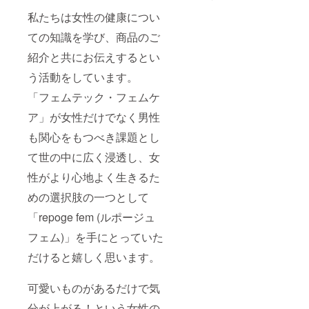
水なし
がん、
細 商品
赤ちゃ
ルを服
味料、
容量：
でどこ
卵巣が
私たちは女性の健康につい
名：
んから
用中の
りんご
300ml
でも
んなど
フォー
ご使用
方はお
酢、大
(10ml×
さっと
ての知識を学び、商品のご
のホル
ウー
頂けま
飲みい
麦乳酸
30包）
飲むこ
モン感
マン
す。 ■
ただけ
発酵液
30日分
紹介と共にお伝えするとい
とが出
受性が
ズ バ
商品詳
ませ
ギャ
日本製
来ま
高まる
ランス
細 商品
ん。 ※
バ、す
う活動をしています。
賞味期
す。
女性特
定価：
名：
妊娠中
だち果
限：
酸っぱ
有の疾
3,000円
フォー
「フェムテック・フェムケ
の方は
汁、カ
2025年
さが気
患や既
（税
リ
お飲み
ボス果
5月 ■原
になる
往症を
込：
ア」が女性だけでなく男性
ラック
いただ
汁 / ナイ
材料 イ
方は飲
お持ち
3,240
ス バ
けませ
アシ
ソマル
み物に
も関心をもつべき課題とし
の方は
円） 内
スタイ
ん。 ※
ン、ビ
トオリ
入れた
医師に
容量：
ム 定
授乳中
タミン
ゴ糖シ
て世の中に広く浸透し、女
り、
ご相談
300ml
価：
の方は
B2、ビ
ロップ
割った
の上お
(10ml×
2,000円
医師に
タミン
性がより心地よく生きるた
（国内
りして
飲みく
30包）
（税
ご相談
B1、ビ
製
もお飲
ださ
30日分
込：
の上お
めの選択肢の一つとして
タミン
造）、
みいた
い。 ※
日本製
2,200
飲みく
B6、ク
ザクロ
だけま
避妊目
賞味期
「repoge fem (ルポージュ
円） 内
ださ
エン酸
果汁、
す。あ
的でピ
限：
容量：
い。
鉄Na、
りんご
と少し
ルを服
フェム)」を手にとっていた
2025年
100g(2
※18歳未
ビタミ
酢、難
頑張る
用中の
5月 ※乳
0g×5
満のお
ンB12
消化性
だけると嬉しく思います。
力が欲
方はお
がんや
包）5回
子様は
デキス
しいと
飲みい
子宮が
分 日本
お飲み
トリ
き、時
ただけ
ん、卵
製 使用
いただ
ン、
可愛いものがあるだけで気
間を気
ませ
巣がん
期限：
けませ
チェス
にせず
ん。 ※
などの
2025年
ん。 ■
分が上がる！という女性の
トツ