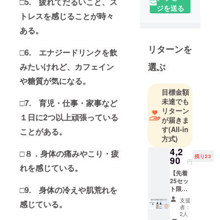
□5. 疲れてだるいこと、ス
材ブランド
ジを送る
トレスを感じることが時々
を有する株
式会社多田
ある。
が2023年7月
にローンチ
リターンを
□6. エナジードリンクを飲
したフェム
選ぶ
みたいけれど、カフェイン
ケアブラン
や糖質が気になる。
ドです。
「日々忙し
目標金額
未達でも
い現代女性
□7. 育児・仕事・家事など
リターン
に癒しを与
１日に2つ以上頑張っている
が届きま
え、寄り添
す
(All-in
ことがある。
うブラン
方式)
ド」をコン
4,2
□８．身体の痛みやこり・疲
セプトに
残り23
90
円
し、repoge
れを感じている。
【先着
fem ( ルポー
25セッ
ジュ フェム )
□9. 身体の冷えや肌荒れを
ト限
定】
の fem は
支援
感じている。
25%OF
者：
femtech
F!!【通
2人