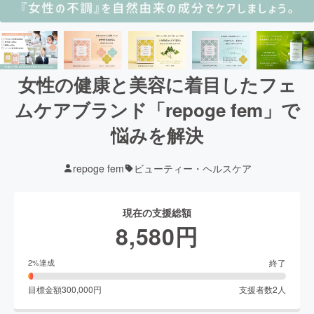
女性の健康と美容に着目したフェ
ムケアブランド「repoge fem」で
悩みを解決
repoge fem
ビューティー・ヘルスケア
現在の支援総額
8,580
円
終了
2
%達成
目標金額
300,000
円
支援者数
2
人