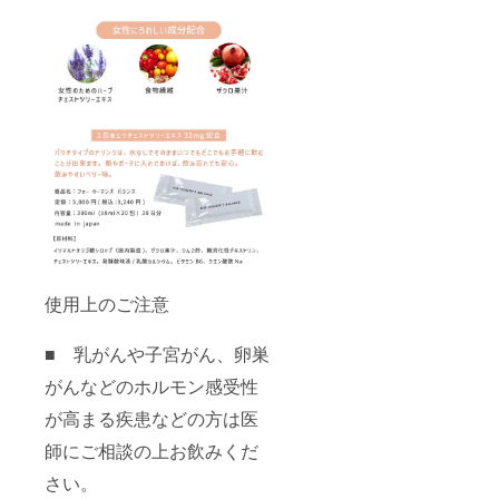
30日分
酢、難
(10ml×
100g(2
日本製
消化性
30包）
0g×5
賞味期
デキス
30日分
包）5回
限：
トリ
日本製
分 日本
2025年
ン、
賞味期
製 使用
5月 ■原
チェス
限：
期限：
材料 イ
トツ
2025年
2025年
ソマル
リーエ
5月 ※小
5月 ※キ
トオリ
キス、
学生未
ク科ア
ゴ糖シ
発酵酸
満のお
レル
ロップ
味料 / 乳
子様は
ギーの
（国内
酸カル
お飲み
方（花
製
シウ
いただ
粉症を
造）、
ム、ビ
けませ
除く）
レモン
タミン
ん。 ※
はご使
果汁、
B6、ク
妊娠
用をお
発酵酸
エン酸
中・授
控えく
使用上のご注意
味料、
鉄Na
乳中の
ださ
りんご
方は医
い。 ※
酢、大
師にご
妊娠中
■ 乳がんや子宮がん、卵巣
麦乳酸
相談の
の方は
発酵液
上お飲
がんなどのホルモン感受性
医師に
ギャ
みくだ
ご相談
バ、す
が高まる疾患などの方は医
さい。
の上、
だち果
■商品詳
ご使用
師にご相談の上お飲みくだ
汁、カ
細 商品
下さ
ボス果
名：
い。
さい。
汁 / ナイ
フォー
（初