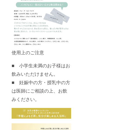
アレル
ギーが
起こら
ないと
いうこ
とでは
ござい
ませ
ん。 ※
お顔に
はご使
使用上のご注意
用いた
だけま
せん。
■ 小学生未満のお子様はお
※デリ
ケート
飲みいただけません。
ゾーン
にご使
■ 妊娠中の方・授乳中の方
用の際
は医師にご相談の上、お飲
には、
少量ず
みください。
つ試し
てくだ
さい。