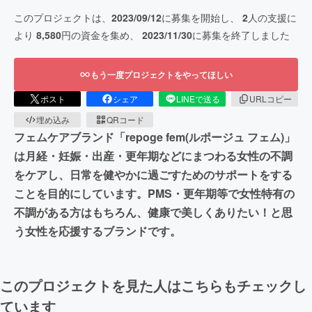
このプロジェクトは、
2023/09/12
に募集を開始し、
2
人の支援に
より
8,580
円の資金を集め、
2023/11/30
に募集を終了しました
もう一度プロジェクトをやってほしい
ポスト
シェア
LINEで送る
URLコピー
埋め込み
QRコード
フェムケアブランド「repoge fem(ルポージュ フェム)」
は月経・妊娠・出産・更年期などにまつわる女性の不調
をケアし、日常を健やかに過ごすためのサポートをする
ことを目的にしています。PMS・更年期等で女性特有の
不調がある方はもちろん、健康で美しくありたい！と思
う女性を応援するブランドです。
このプロジェクトを見た人はこちらもチェックし
ています