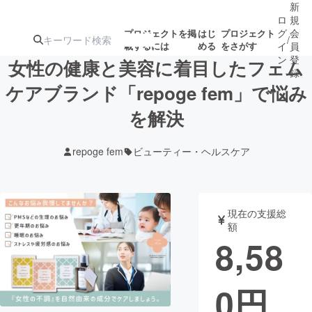
新
ロ
規
グ
会
プロジェクトを掲
はじ
プロジェクト
/
載するには
める
をさがす
イ
員
ン
登
女性の健康と美容に着目したフェム
録
ケアブランド「repoge fem」で悩み
を解決
人気のプロ
注目のリ
注目の新着プロ
募集終了が近いプ
もうすぐ公開
ジェクト
ターン
ジェクト
ロジェクト
されます
repoge fem
ビューティー・ヘルスケア
アート・写真
音楽
現在の支援総
テクノロジー・ガジェット
ゲーム・サ
額
8,58
映像・映画
書籍・雑誌
0
円
ビジネス・起業
チャレンジ