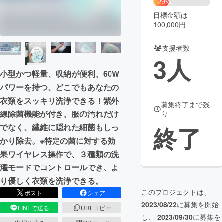
29%
目標金額は
まちづくり・地域活性化
100,000円
支援者数
CAMPFIRE for Social Good
CAMPFIRE Creation
3
人
CAMPFIREふるさと納税
machi-ya
コミュニティ
小型かつ軽量、収納が便利、60W
パワーを持つ、どこでもあなたの
衣類をスッキリ洗浄できる！紫外
募集終了まで残
線除菌機能が付き、服の汚れだけ
り
終了
でなく、繊維に隠れた細菌もしっ
かり除去。※特定の菌に対する効
果ワイヤレス操作で、３種類の洗
濯モードでコントロールでき、よ
り優しく衣類を洗浄できる。
このプロジェクトは、
ポスト
シェア
2023/08/22
に募集を開始
LINEで送る
URLコピー
し、
2023/09/30
に募集を