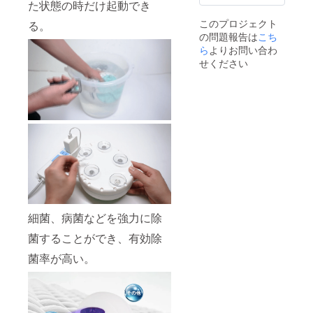
定価格
た状態の時だけ起動でき
より下
このプロジェクト
る。
がる可
の問題報告は
こち
能性も
ござい
ら
よりお問い合わ
ます。
せください
細菌、病菌などを強力に除
菌することができ、有効除
菌率が高い。