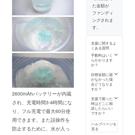
変更に
ている
た金額が
なる可
環境か
能性も
ら量産
ファンディ
ござい
体制を
ングされま
ます。
更に整
※本プロ
えるこ
す。
ジェク
とがで
トを通
きた場
して想
合、正
支援に関するよ
定を上
規販売
くある質問
回る皆
価格が
様から
販売予
手数料はいく
ご支援
定価格
らかかります
を頂
より下
か？
き、現
がる可
在進め
能性も
目標金額に届
ている
ござい
かなかった場
環境か
ます。
合どうなりま
ら量産
すか？
体制を
2600mAhバッテリーが内蔵
更に整
支援で困った
され、充電時間3-4時間にな
えるこ
時はどこに相
とがで
談したらいい
り、フル充電で最大60分使
きた場
ですか？
合、正
用できます。また誤操作を
規販売
ヘルプページを
価格が
防止するために、水が入っ
見る
販売予