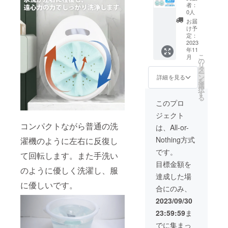
格
個 ◇吸
して想
価格が
者：
32,960
盤×10個
定を上
0人
販売予
円
◇取扱
回る皆
定価格
お届
→
説明書
様から
け予
より下
20,980
(日本
定：
ご支援
がる可
円
2023
語)×2個
を頂
能性も
年11
（税・
※デザイ
き、現
ござい
こ
月
送料込)
ン・仕
の
在進め
ます。
リ
【構成
様・
タ
ている
ー
内容】
パッ
ン
環境か
詳細を見る
を
◇洗濯
ケージ
選
ら量産
択
機×2個
が一部
す
体制を
る
◇専用
変更に
更に整
このプロ
USB充
なる可
えるこ
ジェクト
電ケー
能性も
とがで
ブル×2
コンパクトながら普通の洗
ござい
きた場
は、All-or-
個 ◇吸
ます。
合、正
Nothing方式
濯機のように左右に反復し
盤×10個
※本プロ
規販売
◇取扱
ジェク
価格が
です。
て回転します。また手洗い
説明書
トを通
販売予
目標金額を
(日本
して想
定価格
のように優しく洗濯し、服
語)×2個
定を上
より下
達成した場
※デザイ
回る皆
がる可
に優しいです。
合にのみ、
ン・仕
様から
能性も
様・
ご支援
ござい
2023/09/30
パッ
を頂
ます。
23:59:59
ま
ケージ
き、現
が一部
在進め
でに集まっ