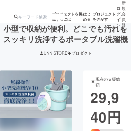
新
ロ
規
グ
会
プロジェクトを掲
はじ
プロジェクト
/
載するには
める
をさがす
イ
員
ン
登
小型で収納が便利。どこでも汚れを
録
スッキリ洗浄するポータブル洗濯機
人気のプロ
注目のリ
注目の新着プロ
募集終了が近いプ
もうすぐ公開
UNN STORE
プロダクト
ジェクト
ターン
ジェクト
ロジェクト
されます
アート・写真
音楽
現在の支援総
額
29,9
テクノロジー・ガジェット
ゲーム・サ
40
円
映像・映画
書籍・雑誌
ビジネス・起業
チャレンジ