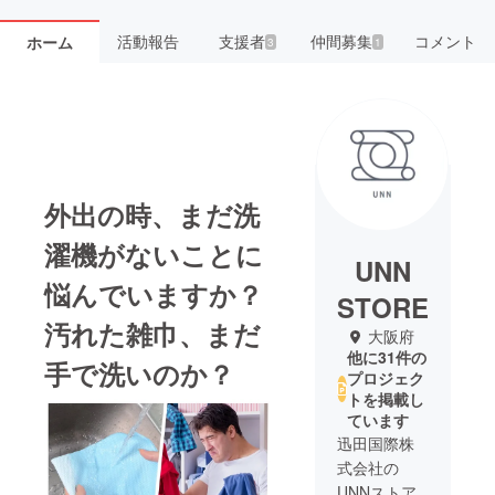
活動報告
支援者
仲間募集
コメント
ホーム
3
1
外出の時、まだ洗
濯機がないことに
UNN
悩んでいますか？
STORE
汚れた雑巾、まだ
大阪府
他に31件の
手で洗いのか？
プロジェク
トを掲載し
ています
迅田国際株
式会社の
UNNストア