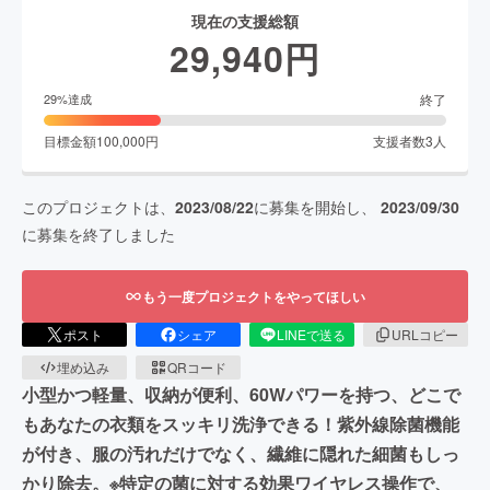
現在の支援総額
29,940
円
終了
29
%達成
目標金額
100,000
円
支援者数
3
人
このプロジェクトは、
2023/08/22
に募集を開始し、
2023/09/30
に募集を終了しました
もう一度プロジェクトをやってほしい
ポスト
シェア
LINEで送る
URLコピー
埋め込み
QRコード
小型かつ軽量、収納が便利、60Wパワーを持つ、どこで
もあなたの衣類をスッキリ洗浄できる！紫外線除菌機能
が付き、服の汚れだけでなく、繊維に隠れた細菌もしっ
かり除去。※特定の菌に対する効果ワイヤレス操作で、