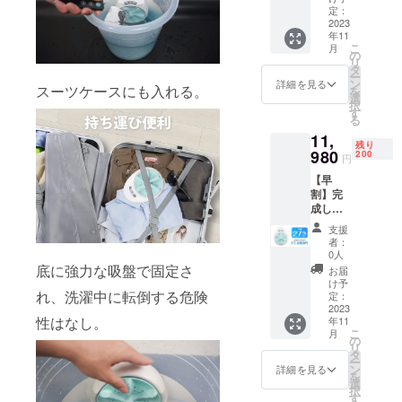
格
明書(日
定：
16,480
2023
本語)×1
年11
円
個 ※デ
こ
月
→
ザイ
の
リ
10,980
ン・仕
タ
ー
円
様・
ン
詳細を見る
スーツケースにも入れる。
を
（税・
パッ
選
択
送料込)
ケージ
す
る
【構成
が一部
11,
内容】
変更に
残り
◇洗濯
980
なる可
200
円
機
能性も
【早
W10×1
ござい
割】完
個 ◇専
ます。
成した
用USB
※本プロ
製品１
充電
ジェク
支援
個 一般
ケーブ
トを通
者：
販売価
ル×1個
して想
0人
格
◇吸盤
底に強力な吸盤で固定さ
定を上
お届
16,480
×5個 ◇
回る皆
け予
円
れ、洗濯中に転倒する危険
取扱説
定：
様から
→
2023
明書(日
ご支援
性はなし。
年11
11,980
本語)×1
を頂
こ
月
円
個 ※デ
の
き、現
リ
（税・
ザイ
タ
在進め
ー
送料込)
ン・仕
ン
ている
詳細を見る
を
【構成
様・
選
環境か
択
内容】
パッ
す
ら量産