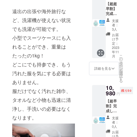
【超超
早割】
遠出の出張や海外旅行な
完成し
た製品
ど、洗濯機が使えない状況
支援
１個
者：
20名様
でも洗濯が可能です。
3人
限定 一
お届
小型でスーツケースにも入
般販売
け予
価格
定：
れることができ、重量は
16,480
2023
年11
円
たったの1kg！
こ
月
→
の
リ
9,980円
タ
どこにでも持参でき、もう
ー
（税・
ン
詳細を見る
を
送料込)
汚れた服を気にする必要は
選
択
【構成
す
る
ありません。
内容】
10,
◇洗濯
服だけでなく汚れた雑巾、
残り50
機
980
円
W10×1
タオルなど小物も迅速に清
【超早
個 ◇専
割】完
用USB
浄し、手洗いの必要はなく
成した
充電
製品１
ケーブ
なります。
支援
個 50
ル×1個
者：
名様限
◇吸盤
0人
定 一般
×5個 ◇
お届
販売価
取扱説
け予