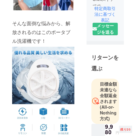
です
特定商取引
当社は人々
法に基づく
がより便利
表記
そんな面倒な悩みから、解
メッセー
で幸せな生
放されるのはこのポータブ
ジを送る
活を送るこ
とを目標と
ル洗濯機です！
し、それを
実現するた
リターンを
めの道具を
発掘して皆
選ぶ
にお届けす
ることに励
目標金額
んでいま
未達なら
す。日本だ
全額返金
けでなく、
されます
世界各国か
(All-or-
Nothing
ら優れた品
方式)
物の輸入・
9,9
販売業務を
残り20
80
行う。
円