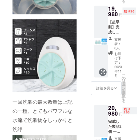
る
◇洗濯
ケージ
体制を
19,
機
が一部
更に整
残り30
W10×1
980
変更に
えるこ
円
個 ◇専
なる可
とがで
【超早
用USB
能性も
きた場
割】完
充電
ござい
合、正
成した
ケーブ
ます。
規販売
製品2
ル×1個
※本プロ
価格が
支援
個 30
◇吸盤
ジェク
販売予
者：
名様限
×5個 ◇
トを通
0人
定価格
定 一般
取扱説
して想
より下
お届
販売価
明書(日
定を上
け予
がる可
格
本語)×1
定：
回る皆
能性も
32,960
2023
個 ※デ
様から
ござい
年11
円
ザイ
ご支援
ます。
こ
月
→
ン・仕
の
を頂
リ
19,980
様・
タ
き、現
ー
円
パッ
ン
在進め
詳細を見る
を
（税・
ケージ
選
ている
択
送料込)
が一部
す
環境か
る
一回洗濯の最大数量は上記
【構成
変更に
ら量産
20,
内容】
なる可
体制を
残り
の一種、とてもパワフルな
◇洗濯
980
能性も
100
更に整
円
機×2個
ござい
えるこ
水流で洗濯物をしっかりと
完成し
◇専用
ます。
とがで
た製品2
USB充
※本プロ
きた場
洗浄！
個 一般
電ケー
ジェク
合、正
販売価
ブル×2
トを通
規販売
支援