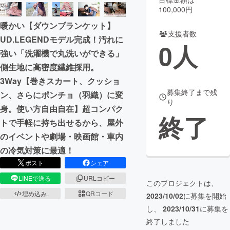
100,000円
まちづくり・地域活性化
暖かい【ダウンブランケット】
支援者数
UD.LEGENDモデル完成！汚れに
0
人
CAMPFIRE for Social Good
CAMPFIRE Creation
強い「洗濯機で丸洗いができる」
CAMPFIREふるさと納税
machi-ya
コミュニティ
側生地に高密度繊維採用。
3Way【巻きスカート、クッショ
募集終了まで残
ン、さらにポンチョ（羽織）に変
り
身。使い方自由自在】超コンパク
終了
トで手軽に持ち出せるから、屋外
のイベントや劇場・映画館・車内
の冷気対策に最適！
ポスト
シェア
LINEで送る
URLコピー
このプロジェクトは、
埋め込み
QRコード
2023/10/02
に募集を開始
し、
2023/10/31
に募集を
終了しました