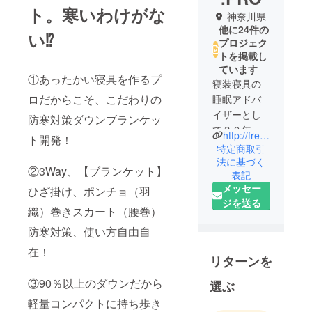
ト。寒いわけがな
神奈川県
他に24件の
い⁉
プロジェク
トを掲載し
ています
①あったかい寝具を作るプ
寝装寝具の
ロだからこそ、こだわりの
睡眠アドバ
イザーとし
防寒対策ダウンブランケッ
て３０年以
http://frest-pro.jp/
ト開発！
上に渡る現
特定商取引
場経験を持
法に基づく
②3Way、【ブランケット】
表記
つ寝具の匠
メッセー
ひざ掛け、ポンチョ（羽
が経験と知
ジを送る
見を活か
織）巻きスカート（腰巻）
し、寝具製
防寒対策、使い方自由自
造メーカー
在！
のコンサル
リターンを
タントとし
③90％以上のダウンだから
て、某大手
選ぶ
インテリア
軽量コンパクトに持ち歩き