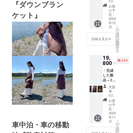
サイ
皆様の
0人
『ダウンブラン
19,800
ズ：
ご支援
お届
円の
150cm
により
け予
ケット』
40%OF
×75cm
定：
量産効
F］
2023
カ
率が向
年12
UDL.ダ
ラー：
上した
こ
月
ウンブ
ブラウ
の
場合、
リ
ラン
ン ※
タ
正規販
ー
ケット
クッ
ン
売価格
詳細を見る
を
×1枚 充
ション
選
が販売
択
填物：
カバー
す
予定価
る
UD.LEG
は付い
格より
19,
ENDホ
てませ
下がる
残り50
ワイト
800
ん。 ※
可能性
円
ダウン
スタッ
もござ
・完成
90％
フバッ
いま
した製
フェ
クは付
す。 ※
品 × 2枚
ザー
いてい
デザイ
［一般
10％・
ませ
ン・仕
支援
販売予
150ｇ
ん。 ※
様は変
者：
定価格
サイ
皆様の
0人
更にな
19,800
ズ：
ご支援
る可能
お届
円×2の
150cm
により
け予
性もご
50%OF
×75cm
定：
量産効
ざいま
F］
2023
カ
率が向
す。ご
年11
UDL.ダ
ラー：
上した
了承く
こ
月
車中泊・車の移動
ウンブ
ブラウ
の
場合、
ださ
リ
ラン
ン ※
タ
正規販
い。 ※
ー
ケット
クッ