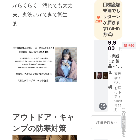
家具店の寝
目標金額
がらくらく！汚れても大丈
装品ブラン
未達でも
夫、丸洗いができて衛生
ドプロ
リターン
デュースや
が届きま
的！
す
(All-in
美容系サロ
方式)
ン、クリ
9,9
ニックな
残り50
00
ど、美容と
円
健康に特化
・完成
した製
した究極の
品 × 1枚
寝具を企
［一般
支援
販売予
画、開発を
者：
定価格
0人
していま
19,800
お届
す。
円の
け予
50%OF
定：
F］
2023
年11
UDL.ダ
こ
月
ウンブ
の
アウトドア・キャ
リ
ラン
タ
ー
ケット
ン
詳細を見る
を
ンプの防寒対策
×1枚 充
選
択
填物：
す
る
UD.LEG