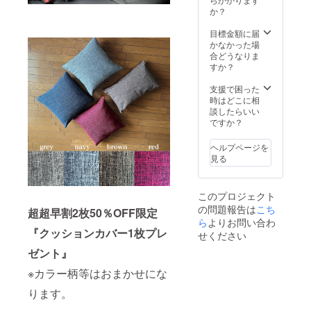
合等に
きませ
デザイ
か？
より出
ん（お
ン・仕
荷時期
まかせ
様は変
目標金額に届
が遅れ
柄） ※
更にな
かなかった場
る場合
スタッ
る可能
合どうなりま
があり
フバッ
性もご
すか？
ます。
クは付
ざいま
いてい
す。ご
支援で困った
ませ
了承く
時はどこに相
ん。 ※
ださ
談したらいい
皆様の
い。 ※
ですか？
ご支援
ご注文
により
状況、
ヘルプページを
量産効
使用部
見る
率が向
材の供
上した
給状
場合、
況、製
このプロジェクト
正規販
造工程
の問題報告は
こち
売価格
上の都
超超早割2枚50％OFF限定
が販売
ら
よりお問い合わ
合等に
予定価
『クッションカバー1枚プレ
より出
せください
格より
荷時期
ゼント』
下がる
が遅れ
可能性
る場合
※カラー柄等はおまかせにな
もござ
があり
いま
ます。
ります。
す。 ※
デザイ