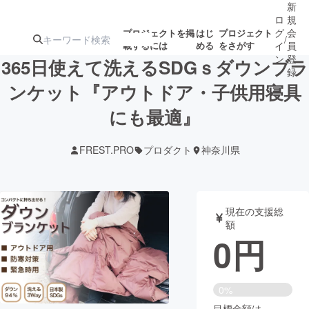
新
ロ
規
グ
会
プロジェクトを掲
はじ
プロジェクト
/
載するには
める
をさがす
イ
員
ン
登
365日使えて洗えるSDGｓダウンブラ
録
ンケット『アウトドア・子供用寝具
にも最適』
人気のプロ
注目のリ
注目の新着プロ
募集終了が近いプ
もうすぐ公開
ジェクト
ターン
ジェクト
ロジェクト
されます
FREST.PRO
プロダクト
神奈川県
アート・写真
音楽
現在の支援総
テクノロジー・ガジェット
ゲーム・サ
額
0
円
映像・映画
書籍・雑誌
0%
ビジネス・起業
チャレンジ
目標金額は