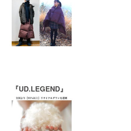
『UD.LEGEND』