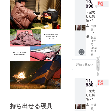
10,
ENDホ
残り
ワイト
890
100
円
ダウン
・完成
90％
した製
フェ
品 × 1枚
ザー
［一般
10％・
支援
販売予
150ｇ
者：
定価格
サイ
0人
19,800
ズ：
お届
円の
150cm
け予
45%OF
×75cm
定：
F］
2023
カ
年12
UDL.ダ
ラー：
こ
月
ウンブ
ブラウ
の
リ
ラン
ン ※
タ
ー
ケット
クッ
ン
詳細を見る
を
×1枚 充
ション
選
択
填物：
カバー
す
る
UD.LEG
は付い
11,
ENDホ
てませ
残り
ワイト
880
ん。 ※
200
円
ダウン
スタッ
・完成
90％
フバッ
した製
フェ
クは付
品 × 1枚
ザー
いてい
［一般
10％・
持ち出せる寝具
ませ
支援
販売予
150ｇ
ん。 ※
者：
定価格