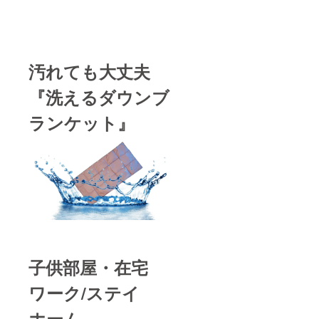
ン・仕
様は変
更にな
る可能
性もご
汚れても大丈夫
ざいま
す。ご
了承く
『洗えるダウンブ
ださ
い。 ※
ランケット』
ご注文
状況、
使用部
材の供
給状
況、製
造工程
上の都
合等に
より出
荷時期
が遅れ
る場合
子供部屋・在宅
があり
ます。
ワーク/ステイ
ホーム