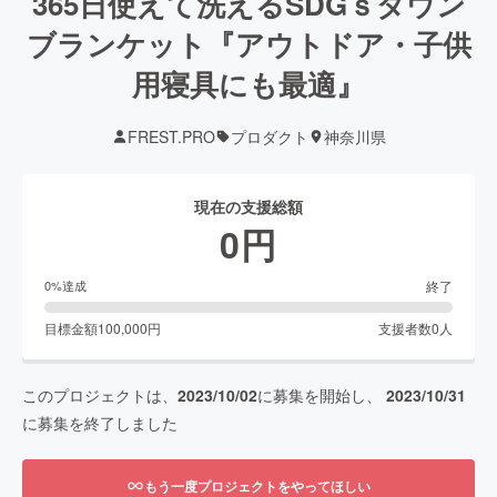
365日使えて洗えるSDGｓダウン
ブランケット『アウトドア・子供
用寝具にも最適』
FREST.PRO
プロダクト
神奈川県
現在の支援総額
0
円
終了
0
%達成
目標金額
100,000
円
支援者数
0
人
このプロジェクトは、
2023/10/02
に募集を開始し、
2023/10/31
に募集を終了しました
もう一度プロジェクトをやってほしい