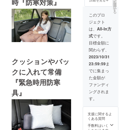
時『防寒対策』
ン
売価格
詳細を見る
ご注文
を
×2枚 充
ション
選
が販売
状況、
択
填物：
カバー
す
予定価
使用部
る
UD.LEG
は付い
格より
このプロ
材の供
ENDホ
てませ
下がる
給状
ジェクト
ワイト
ん。 ※
可能性
況、製
ダウン
スタッ
もござ
は、
All-In方
造工程
90％
フバッ
いま
上の都
式
です。
フェ
クは付
す。 ※
合等に
ザー
いてい
デザイ
目標金額に
より出
10％・
ませ
ン・仕
荷時期
関わらず、
150ｇ
ん。 ※
様は変
が遅れ
サイ
皆様の
更にな
2023/10/31
る場合
クッションやバッ
ズ：
ご支援
る可能
があり
23:59:59
ま
150cm
により
性もご
ます。
×75cm
量産効
クに入れて常備
ざいま
でに集まっ
カ
率が向
す。ご
た金額が
ラー：
上した
了承く
『緊急時用防寒
ブラウ
場合、
ださ
ファンディ
ン クッ
正規販
い。 ※
具』
ングされま
ション
売価格
ご注文
カバー
が販売
状況、
す。
（40ｘ
予定価
使用部
40）×1
格より
材の供
枚付き
下がる
給状
支援に関するよ
※クッ
可能性
況、製
くある質問
ション
もござ
造工程
の色は
いま
手数料はいく
上の都
指定で
す。 ※
らかかります